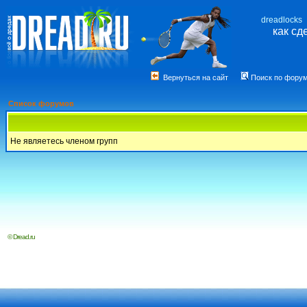
dreadlocks
как сд
Вернуться на сайт
Поиск по фору
Список форумов
Не являетесь членом групп
© Dread.ru