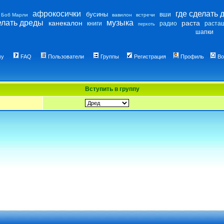
афрокосички
где сделать 
бусины
вши
Боб Марли
вавилон
встречи
елать дреды
музыка
канекалон
раста
книги
радио
раста
перхоть
шапки
му
FAQ
Пользователи
Группы
Регистрация
Профиль
Во
Вступить в группу