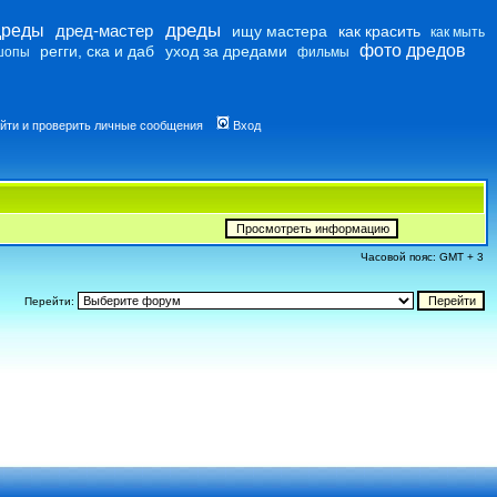
дреды
дреды
дред-мастер
ищу мастера
как красить
как мыть
фото дредов
регги, ска и даб
уход за дредами
шопы
фильмы
йти и проверить личные сообщения
Вход
Часовой пояс: GMT + 3
Перейти: