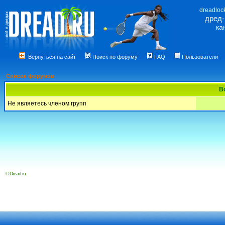
dreadloc
дред
ка
Вернуться на сайт
Поиск по форуму
FAQ
Пользователи
Список форумов
В
Не являетесь членом групп
© Dread.ru