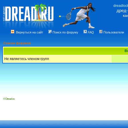
dreadloc
дред
ка
Вернуться на сайт
Поиск по форуму
FAQ
Пользователи
Список форумов
В
Не являетесь членом групп
© Dread.ru