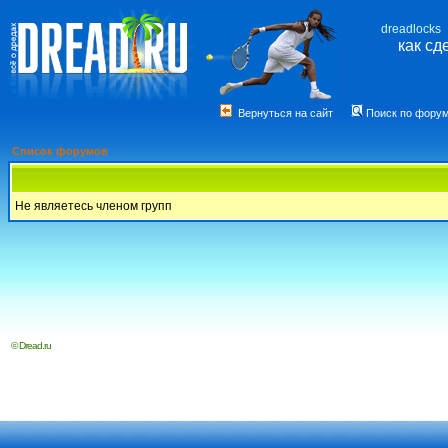
dreadlocks
как сд
Вернуться на сайт
Поиск по фору
Список форумов
Не являетесь членом групп
© Dread.ru