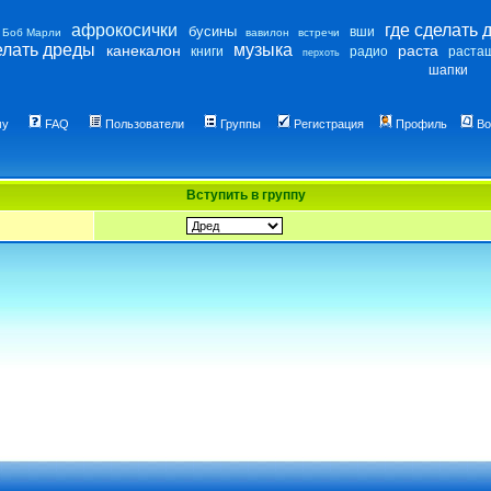
афрокосички
где сделать 
бусины
вши
Боб Марли
вавилон
встречи
елать дреды
музыка
канекалон
раста
книги
радио
раста
перхоть
шапки
му
FAQ
Пользователи
Группы
Регистрация
Профиль
Во
Вступить в группу