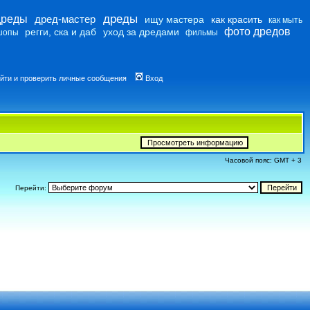
дреды
дреды
дред-мастер
ищу мастера
как красить
как мыть
фото дредов
регги, ска и даб
уход за дредами
шопы
фильмы
йти и проверить личные сообщения
Вход
Часовой пояс: GMT + 3
Перейти: