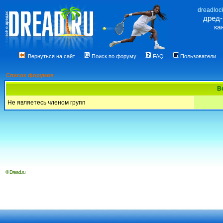
dreadloc
дред
ка
Вернуться на сайт
Поиск по форуму
FAQ
Пользователи
Список форумов
В
Не являетесь членом групп
© Dread.ru