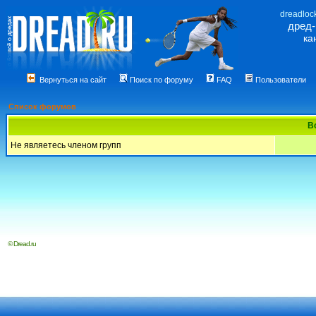
dreadloc
дред
ка
Вернуться на сайт
Поиск по форуму
FAQ
Пользователи
Список форумов
В
Не являетесь членом групп
© Dread.ru