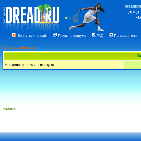
dreadloc
дред
ка
Вернуться на сайт
Поиск по форуму
FAQ
Пользователи
Список форумов
В
Не являетесь членом групп
© Dread.ru