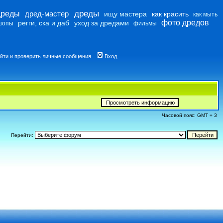
дреды
дреды
дред-мастер
ищу мастера
как красить
как мыть
фото дредов
регги, ска и даб
уход за дредами
шопы
фильмы
йти и проверить личные сообщения
Вход
Часовой пояс: GMT + 3
Перейти: