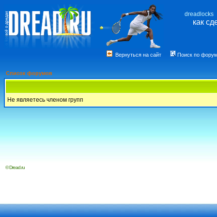
dreadlocks
как сд
Вернуться на сайт
Поиск по фору
Список форумов
Не являетесь членом групп
© Dread.ru