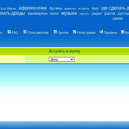
афрокосички
где сделать 
бусины
вши
Боб Марли
вавилон
встречи
елать дреды
музыка
канекалон
раста
книги
радио
раста
перхоть
шапки
му
FAQ
Пользователи
Группы
Регистрация
Профиль
Во
Вступить в группу