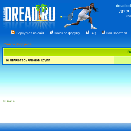
dreadloc
дред
ка
Вернуться на сайт
Поиск по форуму
FAQ
Пользователи
Список форумов
В
Не являетесь членом групп
© Dread.ru