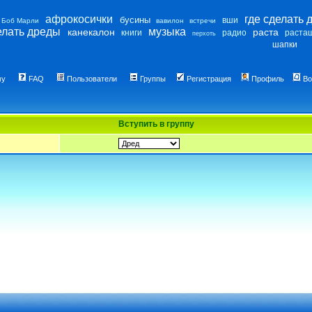
афрокосички
где сделать 
бусины
вши
Боб Марли
вавилон
встречи
елать дреды
музыка
канекалон
раста
книги
радио
раста
перхоть
шапки
му
FAQ
Пользователи
Группы
Регистрация
Профиль
Во
Вступить в группу