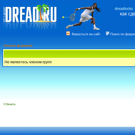
dreadlocks
как сд
Вернуться на сайт
Поиск по фору
Список форумов
Не являетесь членом групп
© Dread.ru