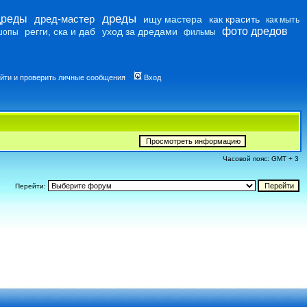
дреды
дреды
дред-мастер
ищу мастера
как красить
как мыть
фото дредов
регги, ска и даб
уход за дредами
шопы
фильмы
йти и проверить личные сообщения
Вход
Часовой пояс: GMT + 3
Перейти: