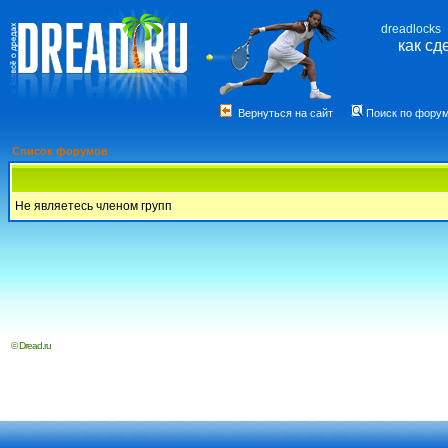
dreadlocks
как сд
Вернуться на сайт
Поиск по фору
Список форумов
Не являетесь членом групп
© Dread.ru