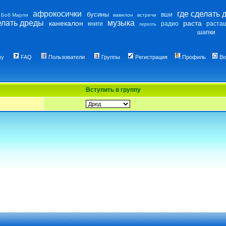
афрокосички
где сделать 
бусины
вши
Боб Марли
вавилон
встречи
елать дреды
музыка
канекалон
раста
книги
радио
раста
перхоть
шапки
му
FAQ
Пользователи
Группы
Регистрация
Профиль
Во
Вступить в группу