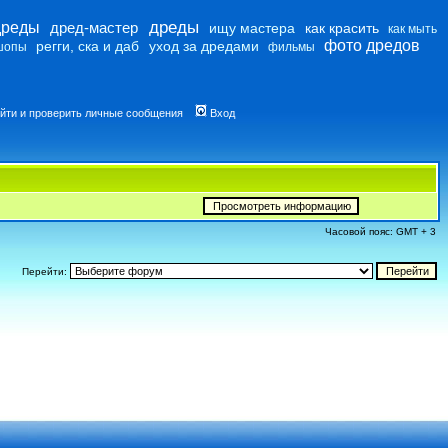
дреды
дреды
дред-мастер
ищу мастера
как красить
как мыть
фото дредов
регги, ска и даб
уход за дредами
шопы
фильмы
йти и проверить личные сообщения
Вход
Часовой пояс: GMT + 3
Перейти: