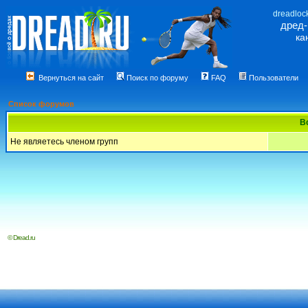
dreadloc
дред
ка
Вернуться на сайт
Поиск по форуму
FAQ
Пользователи
Список форумов
В
Не являетесь членом групп
© Dread.ru