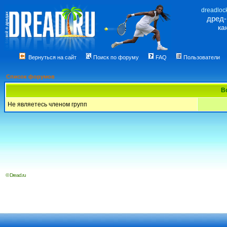
dreadloc
дред
ка
Вернуться на сайт
Поиск по форуму
FAQ
Пользователи
Список форумов
В
Не являетесь членом групп
© Dread.ru