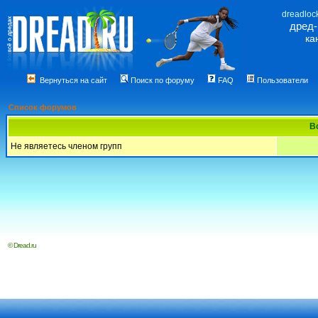
dreadloc
дред
ка
Вернуться на сайт
Поиск по форуму
FAQ
Пользователи
Список форумов
В
Не являетесь членом групп
© Dread.ru