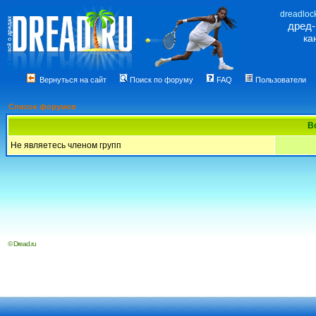
dreadloc
дред
ка
Вернуться на сайт
Поиск по форуму
FAQ
Пользователи
Список форумов
В
Не являетесь членом групп
© Dread.ru