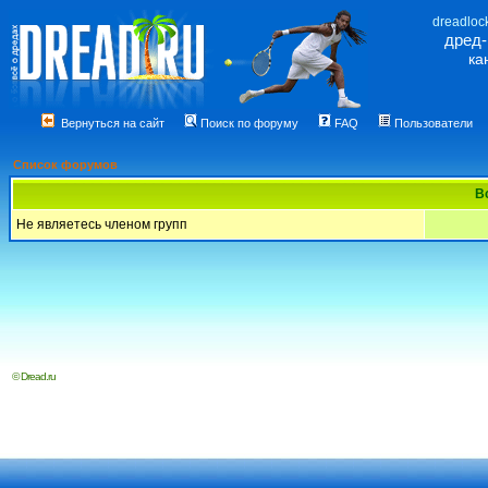
dreadloc
дред
ка
Вернуться на сайт
Поиск по форуму
FAQ
Пользователи
Список форумов
В
Не являетесь членом групп
© Dread.ru