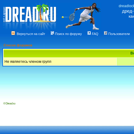
dreadloc
дред
ка
Вернуться на сайт
Поиск по форуму
FAQ
Пользователи
Список форумов
В
Не являетесь членом групп
© Dread.ru