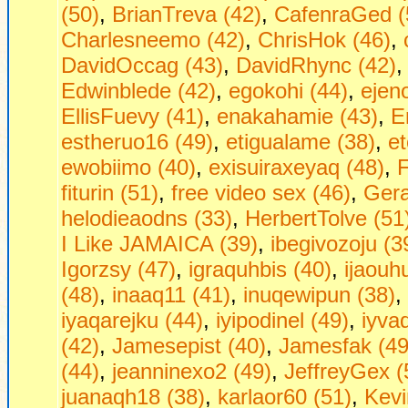
(50)
,
BrianTreva (42)
,
CafenraGed (
Charlesneemo (42)
,
ChrisHok (46)
,
DavidOccag (43)
,
DavidRhync (42)
Edwinblede (42)
,
egokohi (44)
,
ejen
EllisFuevy (41)
,
enakahamie (43)
,
E
estheruo16 (49)
,
etigualame (38)
,
et
ewobiimo (40)
,
exisuiraxeyaq (48)
,
F
fiturin (51)
,
free video sex (46)
,
Gera
helodieaodns (33)
,
HerbertTolve (51
I Like JAMAICA (39)
,
ibegivozoju (3
Igorzsy (47)
,
igraquhbis (40)
,
ijaouh
(48)
,
inaaq11 (41)
,
inuqewipun (38)
,
iyaqarejku (44)
,
iyipodinel (49)
,
iyva
(42)
,
Jamesepist (40)
,
Jamesfak (49
(44)
,
jeanninexo2 (49)
,
JeffreyGex (
juanaqh18 (38)
,
karlaor60 (51)
,
Kevi