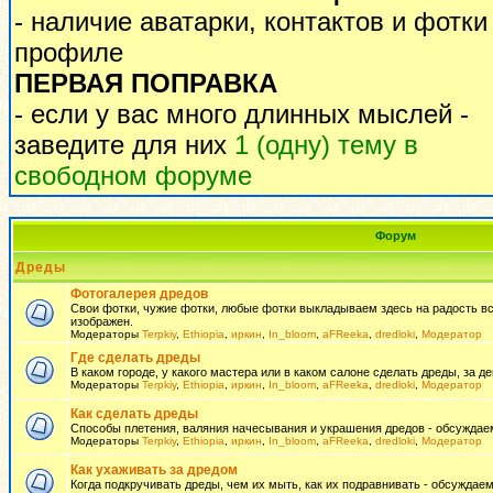
- наличие аватарки, контактов и фотки
профиле
ПЕРВАЯ ПОПРАВКА
- если у вас много длинных мыслей -
заведите для них
1 (одну) тему в
свободном форуме
Форум
Дреды
Фотогалерея дредов
Свои фотки, чужие фотки, любые фотки выкладываем здесь на радость всем
изображен.
Модераторы
Terpkiy
,
Ethiopia
,
иркин
,
In_bloom
,
aFReeka
,
dredloki
,
Модератор
Где сделать дреды
В каком городе, у какого мастера или в каком салоне сделать дреды, за де
Модераторы
Terpkiy
,
Ethiopia
,
иркин
,
In_bloom
,
aFReeka
,
dredloki
,
Модератор
Как сделать дреды
Способы плетения, валяния начесывания и украшения дредов - обсуждаем
Модераторы
Terpkiy
,
Ethiopia
,
иркин
,
In_bloom
,
aFReeka
,
dredloki
,
Модератор
Как ухаживать за дредом
Когда подкручивать дреды, чем их мыть, как их подравнивать - обсуждаем