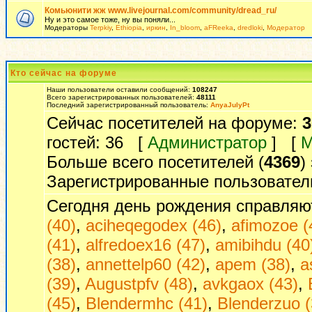
Комьюнити жж www.livejournal.com/community/dread_ru/
Ну и это самое тоже, ну вы поняли...
Модераторы
Terpkiy
,
Ethiopia
,
иркин
,
In_bloom
,
aFReeka
,
dredloki
,
Модератор
Кто сейчас на форуме
Наши пользователи оставили сообщений:
108247
Всего зарегистрированных пользователей:
48111
Последний зарегистрированный пользователь:
AnyaJulyPt
Сейчас посетителей на форуме:
3
гостей: 36 [
Администратор
] [
М
Больше всего посетителей (
4369
)
Зарегистрированные пользовател
Сегодня день рождения справляю
(40)
,
aciheqegodex (46)
,
afimozoe (
(41)
,
alfredoex16 (47)
,
amibihdu (40
(38)
,
annettelp60 (42)
,
apem (38)
,
a
(39)
,
Augustpfv (48)
,
avkgaox (43)
,
(45)
,
Blendermhc (41)
,
Blenderzuo (