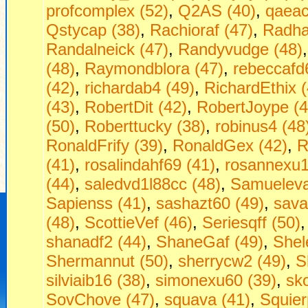
profcomplex (52)
,
Q2AS (40)
,
qaeac
Qstycap (38)
,
Rachioraf (47)
,
Radha
Randalneick (47)
,
Randyvudge (48)
(48)
,
Raymondblora (47)
,
rebeccafd
(42)
,
richardab4 (49)
,
RichardEthix (
(43)
,
RobertDit (42)
,
RobertJoype (4
(50)
,
Roberttucky (38)
,
robinus4 (48
RonaldFrify (39)
,
RonaldGex (42)
,
R
(41)
,
rosalindahf69 (41)
,
rosannexu1
(44)
,
saledvd1l88cc (48)
,
Samueleva
Sapienss (41)
,
sashazt60 (49)
,
sava
(48)
,
ScottieVef (46)
,
Seriesqff (50)
shanadf2 (44)
,
ShaneGaf (49)
,
Shel
Shermannut (50)
,
sherrycw2 (49)
,
S
silviaib16 (38)
,
simonexu60 (39)
,
sko
SovChove (47)
,
squava (41)
,
Squier