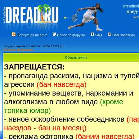
dreadloc
дред
ка
Вернуться на сайт
Поиск по форуму
FAQ
Пользователи
Текущее время Пт Авг 07, 2026 11:23 pm
Список форумов
Объявления
ЗАПРЕЩАЕТСЯ:
- пропаганда расизма, нацизма и тупо
агрессии
(бан навсегда)
- упоминание веществ, наркомании и
алкоголизма в любом виде
(кроме
топика юмор)
- явное оскорбление собеседников
(па
наездов - бан на месяц)
- реклама офтопика
(баним навсегда)