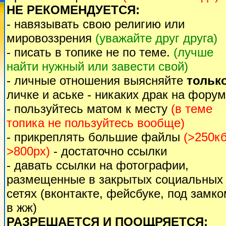
НЕ РЕКОМЕНДУЕТСЯ:
- навязывать свою религию или
мировоззрения
(уважайте друг друга)
- писать в топике не по теме.
(лучше
найти нужный или завести свой)
- личные отношения выясняйте
тольк
личке и аське - никаких драк на форум
- пользуйтесь матом к месту
(в теме
топика не пользуйтесь вообще)
- прикреплять большие файлы
(>250кб
>800px)
- достаточно ссылки
- давать ссылки на фотографии,
размещенные в закрытых социальных
сетях (вконтакте, фейсбуке, под замк
в жж)
РАЗРЕШАЕТСЯ И ПООЩРЯЕТСЯ: