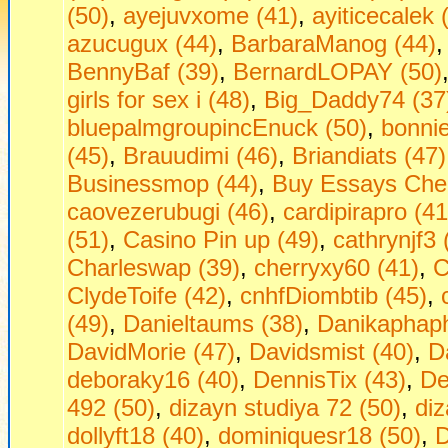
(50)
,
ayejuvxome (41)
,
ayiticecalek 
azucugux (44)
,
BarbaraManog (44)
BennyBaf (39)
,
BernardLOPAY (50)
girls fоr seх i (48)
,
Big_Daddy74 (37
bluepalmgroupincEnuck (50)
,
bonni
(45)
,
Brauudimi (46)
,
Briandiats (47)
Businessmop (44)
,
Buy Essays Che
caovezerubugi (46)
,
cardipirapro (41
(51)
,
Casino Pin up (49)
,
cathrynjf3 
Charleswap (39)
,
cherryxy60 (41)
,
C
ClydeToife (42)
,
cnhfDiombtib (45)
,
(49)
,
Danieltaums (38)
,
Danikaphaph
DavidMorie (47)
,
Davidsmist (40)
,
D
deboraky16 (40)
,
DennisTix (43)
,
De
492 (50)
,
dizayn studiya 72 (50)
,
diz
dollyft18 (40)
,
dominiquesr18 (50)
,
D