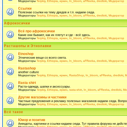
Модераторы
Terpkiy
,
Ethiopia
,
иркин
,
In_bloom
,
aFReeka
,
dredloki
,
Модератор
Ссылки
Полезнае ссылки на тему дредов и т.п. кидаем сюда.
Модераторы
Terpkiy
,
Ethiopia
,
иркин
,
In_bloom
,
aFReeka
,
dredloki
,
Модератор
Афрокосички
Всё про афрокосички
Какие они бывают, как их плетут и где - всё здесь.
Модераторы
Terpkiy
,
Ethiopia
,
иркин
,
In_bloom
,
aFReeka
,
dredloki
,
Модератор
Расташопы и Этнолавки
Etnoshop
Этнические вещи со всего света.
Модераторы
Terpkiy
,
Ethiopia
,
иркин
,
In_bloom
,
aFReeka
,
dredloki
,
Модератор
Rastashop
another culture
Модераторы
Terpkiy
,
Ethiopia
,
иркин
,
RastaShop
,
In_bloom
,
aFReeka
,
dredloki
,
М
Rasta shirt
Раста-одежда, шапки и аксессуары.
Модераторы
Terpkiy
,
Ethiopia
,
иркин
,
rasta-shirt
,
In_bloom
,
aFReeka
,
dredloki
,
Мо
Другие магазины и частники
Частные предложения и рекламу полезных магазинов кидаем сюда. Вопросы 
Модераторы
Terpkiy
,
Ethiopia
,
иркин
,
In_bloom
,
aFReeka
,
dredloki
,
Модератор
Всё такое
Юмор и позитив
Анекдоты, картинки и ссылки кидаем сюда. Тут правила форума не действ
Модераторы
Terpkiy
,
Ethiopia
,
иркин
,
In_bloom
,
aFReeka
,
dredloki
,
Модератор