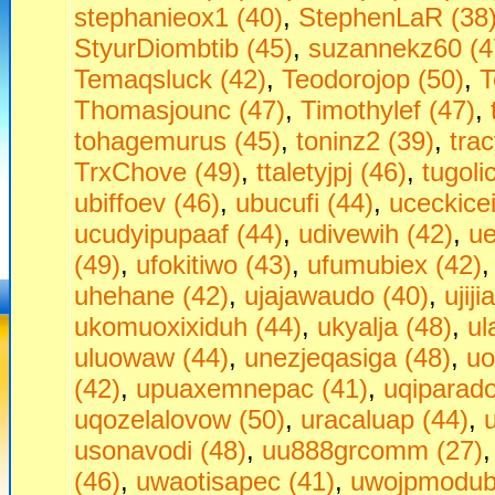
stephanieox1 (40)
,
StephenLaR (38
StyurDiombtib (45)
,
suzannekz60 (4
Temaqsluck (42)
,
Teodorojop (50)
,
T
Thomasjounc (47)
,
Timothylef (47)
,
tohagemurus (45)
,
toninz2 (39)
,
tra
TrxChove (49)
,
ttaletyjpj (46)
,
tugoli
ubiffoev (46)
,
ubucufi (44)
,
uceckice
ucudyipupaaf (44)
,
udivewih (42)
,
ue
(49)
,
ufokitiwo (43)
,
ufumubiex (42)
uhehane (42)
,
ujajawaudo (40)
,
ujij
ukomuoxixiduh (44)
,
ukyalja (48)
,
ul
uluowaw (44)
,
unezjeqasiga (48)
,
uo
(42)
,
upuaxemnepac (41)
,
uqiparado
uqozelalovow (50)
,
uracaluap (44)
,
usonavodi (48)
,
uu888grcomm (27)
(46)
,
uwaotisapec (41)
,
uwojpmodubu