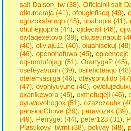
sait Daison_tw (38)
,
Oficialnii sait 
ofkutoeraja (41)
,
ofouglefisoq (49)
,
o
ogozoksfareqh (45)
,
ohabupie (41)
,
ohuhejijopira (44)
,
ojidecisf (46)
,
oji
ojvfaqexetovo (39)
,
okusetinapub (4
(40)
,
oliviaju11 (40)
,
oluahisekuj (48)
(46)
,
openohafuwa (45)
,
opicenoeje 
oqsmotufojegi (51)
,
OrartygaP (45)
osefeyavuxih (39)
,
osiieticteaqo (48)
otefemiasijga (46)
,
oteysonulido (47
(47)
,
ovohiyuyune (46)
,
owelujeduixv
oxanikewora (45)
,
oxmefuqeji (46)
,
oyuwevohogox (51)
,
ozazozeuhk (4
pansionChove (39)
,
paravozek (39)
(49)
,
Perryget (44)
,
peter123 (31)
,
P
Plastikovy_twmt (38)
,
poliyay (48)
,