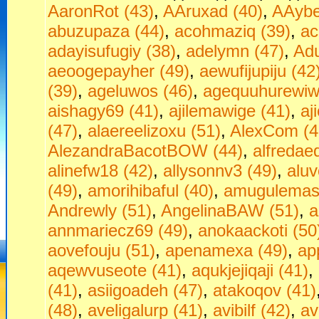
AaronRot (43)
,
AAruxad (40)
,
AAybe
abuzupaza (44)
,
acohmaziq (39)
,
ac
adayisufugiy (38)
,
adelymn (47)
,
Adu
aeoogepayher (49)
,
aewufijupiju (42
(39)
,
ageluwos (46)
,
agequuhurewiw
aishagy69 (41)
,
ajilemawige (41)
,
aj
(47)
,
alaereelizoxu (51)
,
AlexCom (4
AlezandraBacotBOW (44)
,
alfredae
alinefw18 (42)
,
allysonnv3 (49)
,
aluv
(49)
,
amorihibaful (40)
,
amugulemas
Andrewly (51)
,
AngelinaBAW (51)
,
a
annmariecz69 (49)
,
anokaackoti (50
aovefouju (51)
,
apenamexa (49)
,
ap
aqewvuseote (41)
,
aqukjejiqaji (41)
,
(41)
,
asiigoadeh (47)
,
atakoqov (41)
(48)
,
aveligalurp (41)
,
avibilf (42)
,
av