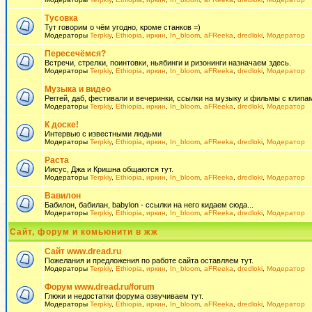
Тусовка
Тут говорим о чём угодно, кроме станков =)
Модераторы
Terpkiy
,
Ethiopia
,
иркин
,
In_bloom
,
aFReeka
,
dredloki
,
Модератор
Пересечёмся?
Встречи, стрелки, поинтовки, ньябинги и ризонинги назначаем здесь.
Модераторы
Terpkiy
,
Ethiopia
,
иркин
,
In_bloom
,
aFReeka
,
dredloki
,
Модератор
Музыка и видео
Реггей, даб, фестивали и вечеринки, ссылки на музыку и фильмы с клипам
Модераторы
Terpkiy
,
Ethiopia
,
иркин
,
In_bloom
,
aFReeka
,
dredloki
,
Модератор
К доске!
Интервью с известными людьми
Модераторы
Terpkiy
,
Ethiopia
,
иркин
,
In_bloom
,
aFReeka
,
dredloki
,
Модератор
Раста
Иисус, Джа и Кришна общаются тут.
Модераторы
Terpkiy
,
Ethiopia
,
иркин
,
In_bloom
,
aFReeka
,
dredloki
,
Модератор
Вавилон
Бабилон, бабилан, babylon - ссылки на него кидаем сюда...
Модераторы
Terpkiy
,
Ethiopia
,
иркин
,
In_bloom
,
aFReeka
,
dredloki
,
Модератор
Сайт, форум и комьюнити в жж
Сайт www.dread.ru
Пожелания и предложения по работе сайта оставляем тут.
Модераторы
Terpkiy
,
Ethiopia
,
иркин
,
In_bloom
,
aFReeka
,
dredloki
,
Модератор
Форум www.dread.ru/forum
Глюки и недостатки форума озвучиваем тут.
Модераторы
Terpkiy
,
Ethiopia
,
иркин
,
In_bloom
,
aFReeka
,
dredloki
,
Модератор