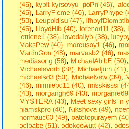
(46)
,
kypit kyrsovyu_poPn (46)
,
lalo
(45)
,
LarryFlome (40)
,
LarryPhype (
(50)
,
Leupoldjsu (47)
,
lfhbyfDiombtib
(46)
,
LloydHib (40)
,
lorenari11 (38)
,
lottiene1 (38)
,
lovedailyb (38)
,
lucyp
MaksPew (40)
,
marcusoy1 (46)
,
mar
MartinGon (48)
,
marvasb2 (46)
,
mas
mediasong (58)
,
MichaelAbibE (50)
Michaelevorb (38)
,
Michaeljum (41)
michaelsd3 (50)
,
Michaelvew (39)
,
M
(46)
,
minniepd11 (40)
,
misskisssi (4
(43)
,
morgangh69 (43)
,
morganre69 
MYSTERA (43)
,
Mееt sеxy girls in 
niamskpro (46)
,
Nikshova (49)
,
noem
normauc60 (49)
,
oatotopurayem (40
odibabe (51)
,
odokoowutt (42)
,
odos