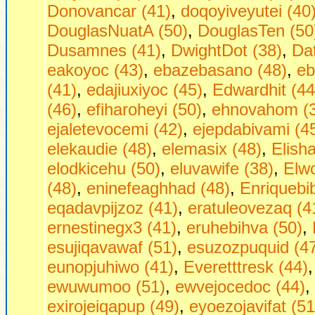
Donovancar (41)
,
doqoyiveyutei (40
DouglasNuatA (50)
,
DouglasTen (50
Dusamnes (41)
,
DwightDot (38)
,
Dаt
eakoyoc (43)
,
ebazebasano (48)
,
eb
(41)
,
edajiuxiyoc (45)
,
Edwardhit (44
(46)
,
efiharoheyi (50)
,
ehnovahom (
ejaletevocemi (42)
,
ejepdabivami (4
elekaudie (48)
,
elemasix (48)
,
Elish
elodkicehu (50)
,
eluvawife (38)
,
Elw
(48)
,
eninefeaghhad (48)
,
Enriquebi
eqadavpijzoz (41)
,
eratuleovezaq (4
ernestinegx3 (41)
,
eruhebihva (50)
,
esujiqavawaf (51)
,
esuzozpuquid (4
eunopjuhiwo (41)
,
Everetttresk (44)
ewuwumoo (51)
,
ewvejocedoc (44)
,
exirojeiqapup (49)
,
eyoezojavifat (51