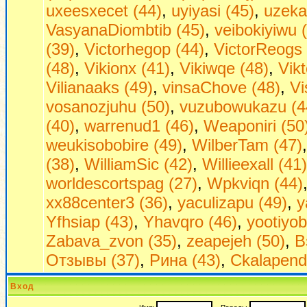
uxeesxecet (44)
,
uyiyasi (45)
,
uzeka
VasyanaDiombtib (45)
,
veibokiyiwu 
(39)
,
Victorhegop (44)
,
VictorReogs 
(48)
,
Vikionx (41)
,
Vikiwqe (48)
,
Vikt
Vilianaaks (49)
,
vinsaChove (48)
,
Vi
vosanozjuhu (50)
,
vuzubowukazu (4
(40)
,
warrenud1 (46)
,
Weaponiri (50
weukisobobire (49)
,
WilberTam (47)
(38)
,
WilliamSic (42)
,
Willieexall (41)
worldescortspag (27)
,
Wpkviqn (44)
xx88center3 (36)
,
yaculizapu (49)
,
y
Yfhsiap (43)
,
Yhavqro (46)
,
yootiyob
Zabava_zvon (35)
,
zeapejeh (50)
,
В
Отзывы (37)
,
Рина (43)
,
Сkalapend
Вход