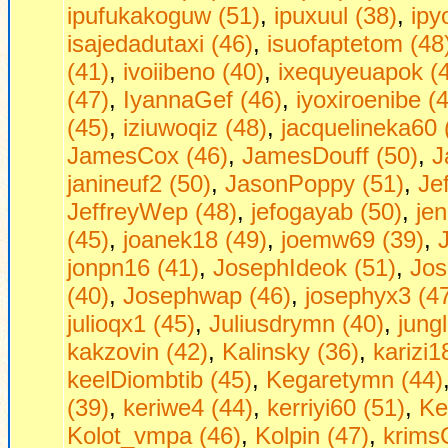
ipufukakoguw (51)
,
ipuxuul (38)
,
ipy
isajedadutaxi (46)
,
isuofaptetom (48
(41)
,
ivoiibeno (40)
,
ixequyeuapok (
(47)
,
IyannaGef (46)
,
iyoxiroenibe (
(45)
,
iziuwoqiz (48)
,
jacquelineka60 
JamesCox (46)
,
JamesDouff (50)
,
J
janineuf2 (50)
,
JasonPoppy (51)
,
Je
JeffreyWep (48)
,
jefogayab (50)
,
jen
(45)
,
joanek18 (49)
,
joemw69 (39)
,
jonpn16 (41)
,
JosephIdeok (51)
,
Jos
(40)
,
Josephwap (46)
,
josephyx3 (4
julioqx1 (45)
,
Juliusdrymn (40)
,
jung
kakzovin (42)
,
Kalinsky (36)
,
karizi1
keelDiombtib (45)
,
Kegaretymn (44)
(39)
,
keriwe4 (44)
,
kerriyi60 (51)
,
Ke
Kolot_vmpa (46)
,
Kolpin (47)
,
krims