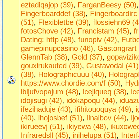
eztadiqajop (39)
,
FarganBeesy (50)
Fingerboarddef (38)
,
Fingerboardirc
(51)
,
Flexibletbe (39)
,
flossiehn69 (4
fotosChove (42)
,
Francistam (45)
,
f
Dаting: http (48)
,
funopiv (42)
,
Futbo
gamepinupcasino (46)
,
Gastongrart 
GlennTab (38)
,
Gold (37)
,
gopavizik
gouxirukauted (39)
,
Gustavodal (41)
(38)
,
Holographicuuu (40)
,
Holograph
https://www.chordie.com/f (50)
,
Hydr
ibijufvopajum (48)
,
icejiqueq (38)
,
ic
idojisugi (42)
,
idokapoqu (44)
,
iduaz
ifezihaduje (43)
,
ifihitouoquya (49)
,
(40)
,
ihojosbef (51)
,
iinaibov (44)
,
ij
ikirueevj (51)
,
ikiyewa (48)
,
ikuxowec
Infraredsll (45)
,
inihelupa (51)
,
Inter