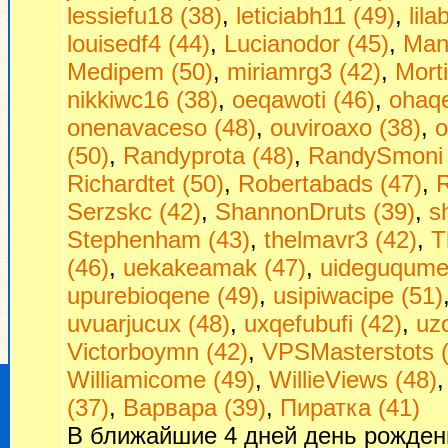
lessiefu18 (38)
,
leticiabh11 (49)
,
lil
louisedf4 (44)
,
Lucianodor (45)
,
Man
Medipem (50)
,
miriamrg3 (42)
,
Morti
nikkiwc16 (38)
,
oeqawoti (46)
,
ohaq
onenavaceso (48)
,
ouviroaxo (38)
,
o
(50)
,
Randyprota (48)
,
RandySmoni 
Richardtet (50)
,
Robertabads (47)
,
R
Serzskc (42)
,
ShannonDruts (39)
,
s
Stephenham (43)
,
thelmavr3 (42)
,
T
(46)
,
uekakeamak (47)
,
uideguqumej
upurebioqene (49)
,
usipiwacipe (51)
uvuarjucux (48)
,
uxqefubufi (42)
,
uzo
Victorboymn (42)
,
VPSMasterstots 
Williamicome (49)
,
WillieViews (48)
(37)
,
Варвара (39)
,
Пиратка (41)
В ближайшие 4 дней день рожден