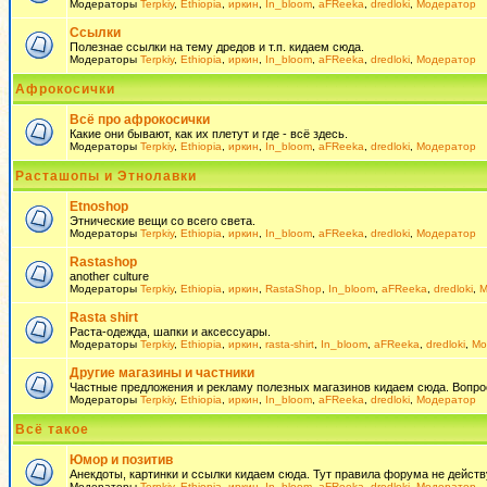
Модераторы
Terpkiy
,
Ethiopia
,
иркин
,
In_bloom
,
aFReeka
,
dredloki
,
Модератор
Ссылки
Полезнае ссылки на тему дредов и т.п. кидаем сюда.
Модераторы
Terpkiy
,
Ethiopia
,
иркин
,
In_bloom
,
aFReeka
,
dredloki
,
Модератор
Афрокосички
Всё про афрокосички
Какие они бывают, как их плетут и где - всё здесь.
Модераторы
Terpkiy
,
Ethiopia
,
иркин
,
In_bloom
,
aFReeka
,
dredloki
,
Модератор
Расташопы и Этнолавки
Etnoshop
Этнические вещи со всего света.
Модераторы
Terpkiy
,
Ethiopia
,
иркин
,
In_bloom
,
aFReeka
,
dredloki
,
Модератор
Rastashop
another culture
Модераторы
Terpkiy
,
Ethiopia
,
иркин
,
RastaShop
,
In_bloom
,
aFReeka
,
dredloki
,
М
Rasta shirt
Раста-одежда, шапки и аксессуары.
Модераторы
Terpkiy
,
Ethiopia
,
иркин
,
rasta-shirt
,
In_bloom
,
aFReeka
,
dredloki
,
Мо
Другие магазины и частники
Частные предложения и рекламу полезных магазинов кидаем сюда. Вопросы 
Модераторы
Terpkiy
,
Ethiopia
,
иркин
,
In_bloom
,
aFReeka
,
dredloki
,
Модератор
Всё такое
Юмор и позитив
Анекдоты, картинки и ссылки кидаем сюда. Тут правила форума не действ
Модераторы
Terpkiy
,
Ethiopia
,
иркин
,
In_bloom
,
aFReeka
,
dredloki
,
Модератор