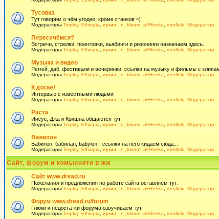
Тусовка
Тут говорим о чём угодно, кроме станков =)
Модераторы
Terpkiy
,
Ethiopia
,
иркин
,
In_bloom
,
aFReeka
,
dredloki
,
Модератор
Пересечёмся?
Встречи, стрелки, поинтовки, ньябинги и ризонинги назначаем здесь.
Модераторы
Terpkiy
,
Ethiopia
,
иркин
,
In_bloom
,
aFReeka
,
dredloki
,
Модератор
Музыка и видео
Реггей, даб, фестивали и вечеринки, ссылки на музыку и фильмы с клипам
Модераторы
Terpkiy
,
Ethiopia
,
иркин
,
In_bloom
,
aFReeka
,
dredloki
,
Модератор
К доске!
Интервью с известными людьми
Модераторы
Terpkiy
,
Ethiopia
,
иркин
,
In_bloom
,
aFReeka
,
dredloki
,
Модератор
Раста
Иисус, Джа и Кришна общаются тут.
Модераторы
Terpkiy
,
Ethiopia
,
иркин
,
In_bloom
,
aFReeka
,
dredloki
,
Модератор
Вавилон
Бабилон, бабилан, babylon - ссылки на него кидаем сюда...
Модераторы
Terpkiy
,
Ethiopia
,
иркин
,
In_bloom
,
aFReeka
,
dredloki
,
Модератор
Сайт, форум и комьюнити в жж
Сайт www.dread.ru
Пожелания и предложения по работе сайта оставляем тут.
Модераторы
Terpkiy
,
Ethiopia
,
иркин
,
In_bloom
,
aFReeka
,
dredloki
,
Модератор
Форум www.dread.ru/forum
Глюки и недостатки форума озвучиваем тут.
Модераторы
Terpkiy
,
Ethiopia
,
иркин
,
In_bloom
,
aFReeka
,
dredloki
,
Модератор