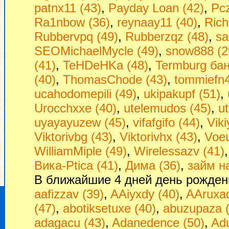
patnx11 (43)
,
Payday Loan (42)
,
Pcz
Ra1nbow (36)
,
reynaay11 (40)
,
Rich
Rubbervpq (49)
,
Rubberzqz (48)
,
sa
SEOMichaelMycle (49)
,
snow888 (2
(41)
,
TeHDeHKa (48)
,
Termburg бан
(40)
,
ThomasChode (43)
,
tommiefn4
ucahodomepili (49)
,
ukipakupf (51)
,
Urocchxxe (40)
,
utelemudos (45)
,
u
uyayayuzew (45)
,
vifafgifo (44)
,
Viki
Viktorivbg (43)
,
Viktorivhx (43)
,
Voeu
WilliamMiple (49)
,
Wirelessazv (41)
Вика-Ptica (41)
,
Дима (36)
,
займ на
В ближайшие 4 дней день рожден
aafizzav (39)
,
AAiyxdy (40)
,
AAruxad
(47)
,
abotiksetuxe (40)
,
abuzupaza (
adagacu (43)
,
Adanedence (50)
,
Adu