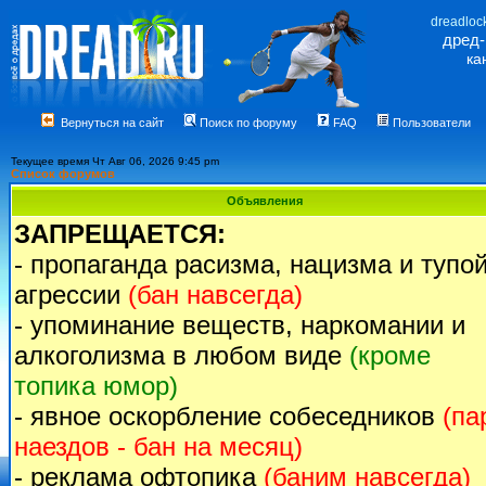
dreadloc
дред
ка
Вернуться на сайт
Поиск по форуму
FAQ
Пользователи
Текущее время Чт Авг 06, 2026 9:45 pm
Список форумов
Объявления
ЗАПРЕЩАЕТСЯ:
- пропаганда расизма, нацизма и тупо
агрессии
(бан навсегда)
- упоминание веществ, наркомании и
алкоголизма в любом виде
(кроме
топика юмор)
- явное оскорбление собеседников
(па
наездов - бан на месяц)
- реклама офтопика
(баним навсегда)