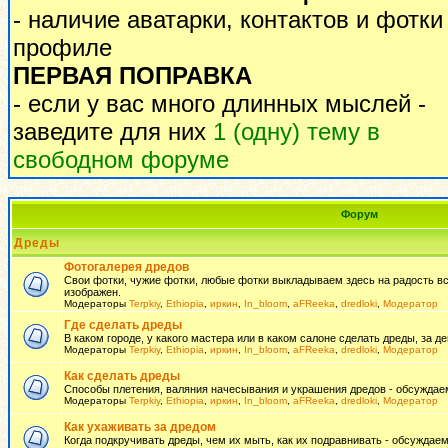
- наличие аватарки, контактов и фотки
профиле
ПЕРВАЯ ПОПРАВКА
- если у вас много длинных мыслей -
заведите для них
1 (одну) тему в
свободном форуме
Форум
Дреды
Фотогалерея дредов
Свои фотки, чужие фотки, любые фотки выкладываем здесь на радость всем
изображен.
Модераторы
Terpkiy
,
Ethiopia
,
иркин
,
In_bloom
,
aFReeka
,
dredloki
,
Модератор
Где сделать дреды
В каком городе, у какого мастера или в каком салоне сделать дреды, за де
Модераторы
Terpkiy
,
Ethiopia
,
иркин
,
In_bloom
,
aFReeka
,
dredloki
,
Модератор
Как сделать дреды
Способы плетения, валяния начесывания и украшения дредов - обсуждаем
Модераторы
Terpkiy
,
Ethiopia
,
иркин
,
In_bloom
,
aFReeka
,
dredloki
,
Модератор
Как ухаживать за дредом
Когда подкручивать дреды, чем их мыть, как их подравнивать - обсуждаем