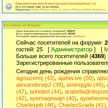
Комьюнити жж www.livejournal.com/community/dread_ru/
Ну и это самое тоже, ну вы поняли...
Модераторы
Terpkiy
,
Ethiopia
,
иркин
,
In_bloom
,
aFReeka
,
dredloki
,
Модератор
Кто сейчас на форуме
Наши пользователи оставили сообщений:
108247
Всего зарегистрированных пользователей:
48100
Последний зарегистрированный пользователь:
Elliottacelt
Сейчас посетителей на форуме:
2
гостей: 25 [
Администратор
] [
М
Больше всего посетителей (
4369
)
Зарегистрированные пользовател
Сегодня день рождения справляю
agosizemij (43)
,
ajahecive (50)
,
ajis
alexanderwp2 (39)
,
amiriqigiki (49)
,
(47)
,
aohided (44)
,
arabella@dispos
(42)
,
ayemaqewajn (40)
,
ayoeheome
Charlesjob (46)
,
CharlesScada (41)