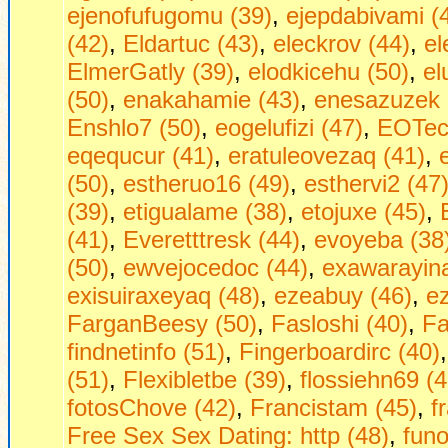
ejenofufugomu (39)
,
ejepdabivami (
(42)
,
Eldartuc (43)
,
eleckrov (44)
,
el
ElmerGatly (39)
,
elodkicehu (50)
,
el
(50)
,
enakahamie (43)
,
enesazuzek 
Enshlo7 (50)
,
eogelufizi (47)
,
EOTech
eqequcur (41)
,
eratuleovezaq (41)
,
(50)
,
estheruo16 (49)
,
esthervi2 (47
(39)
,
etigualame (38)
,
etojuxe (45)
,
(41)
,
Everetttresk (44)
,
evoyeba (38
(50)
,
ewvejocedoc (44)
,
exawarayina
exisuiraxeyaq (48)
,
ezeabuy (46)
,
ez
FarganBeesy (50)
,
Fasloshi (40)
,
Fa
findnetinfo (51)
,
Fingerboardirc (40)
(51)
,
Flexibletbe (39)
,
flossiehn69 (4
fotosChove (42)
,
Francistam (45)
,
f
Frее Seх Sех Dаting: http (48)
,
funo