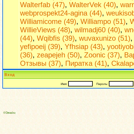
Walterfab (47)
,
WalterVek (40)
,
warr
webprospekt24-agina (44)
,
weukisob
Williamicome (49)
,
Williampo (51)
,
W
WillieViews (48)
,
wilmadj60 (40)
,
wn
(44)
,
Wqibfis (39)
,
wuvaxunizo (51)
yefipoeij (39)
,
Yfhsiap (43)
,
yootiyob
(36)
,
zeapejeh (50)
,
Zoonic (37)
,
Ва
Отзывы (37)
,
Пиратка (41)
,
Сkalap
Вход
Имя:
Пароль:
© Dread.ru