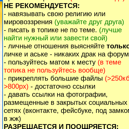
НЕ РЕКОМЕНДУЕТСЯ:
- навязывать свою религию или
мировоззрения
(уважайте друг друга)
- писать в топике не по теме.
(лучше
найти нужный или завести свой)
- личные отношения выясняйте
тольк
личке и аське - никаких драк на форум
- пользуйтесь матом к месту
(в теме
топика не пользуйтесь вообще)
- прикреплять большие файлы
(>250кб
>800px)
- достаточно ссылки
- давать ссылки на фотографии,
размещенные в закрытых социальных
сетях (вконтакте, фейсбуке, под замк
в жж)
РАЗРЕШАЕТСЯ И ПООЩРЯЕТСЯ: