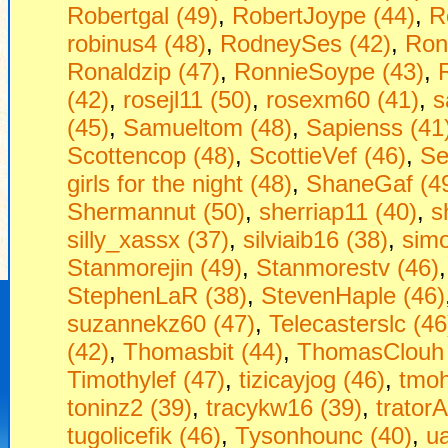
Robertgal (49)
,
RobertJoype (44)
,
R
robinus4 (48)
,
RodneySes (42)
,
Ron
Ronaldzip (47)
,
RonnieSoype (43)
,
(42)
,
rosejl11 (50)
,
rosexm60 (41)
,
s
(45)
,
Samueltom (48)
,
Sapienss (41
Scottencop (48)
,
ScottieVef (46)
,
Se
girls for the night (48)
,
ShaneGaf (4
Shermannut (50)
,
sherriap11 (40)
,
s
silly_xassx (37)
,
silviaib16 (38)
,
sim
Stanmorejin (49)
,
Stanmorestv (46)
StephenLaR (38)
,
StevenHaple (46)
suzannekz60 (47)
,
Telecasterslc (46
(42)
,
Thomasbit (44)
,
ThomasClouh 
Timothylef (47)
,
tizicayjog (46)
,
tmoh
toninz2 (39)
,
tracykw16 (39)
,
tratorA
tugolicefik (46)
,
Tysonhounc (40)
,
u