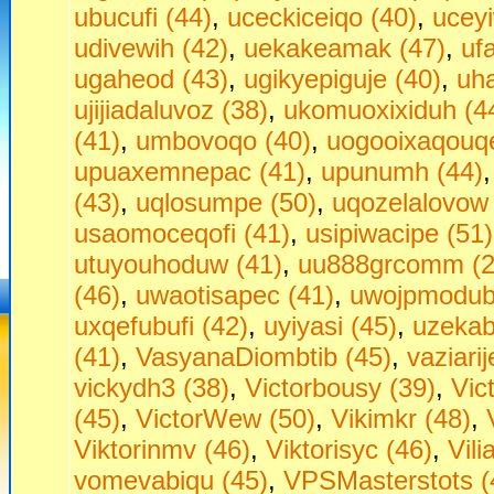
ubucufi (44)
,
uceckiceiqo (40)
,
ucey
udivewih (42)
,
uekakeamak (47)
,
uf
ugaheod (43)
,
ugikyepiguje (40)
,
uha
ujijiadaluvoz (38)
,
ukomuoxixiduh (4
(41)
,
umbovoqo (40)
,
uogooixaqouqe
upuaxemnepac (41)
,
upunumh (44)
(43)
,
uqlosumpe (50)
,
uqozelalovow 
usaomoceqofi (41)
,
usipiwacipe (51)
utuyouhoduw (41)
,
uu888grcomm (2
(46)
,
uwaotisapec (41)
,
uwojpmodubu
uxqefubufi (42)
,
uyiyasi (45)
,
uzekab
(41)
,
VasyanaDiombtib (45)
,
vaziari
vickydh3 (38)
,
Victorbousy (39)
,
Vic
(45)
,
VictorWew (50)
,
Vikimkr (48)
,
Viktorinmv (46)
,
Viktorisyc (46)
,
Vili
vomevabiqu (45)
,
VPSMasterstots (