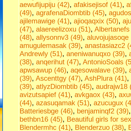
aewufijupiju (42)
,
afakisejisof (41)
,
a
(49)
,
agrafenaDiombtib (45)
,
agudos
ajilemawige (41)
,
ajioqaqxix (50)
,
aj
(47)
,
alaereelizoxu (51)
,
Albertanefs
(48)
,
allysonnv3 (49)
,
aluvojujasoqe 
amugulemasak (39)
,
anastasiazc2 (
Andrewly (51)
,
aneniwanuqxo (39)
,
(38)
,
anqerihut (47)
,
AntonioSoals (
apwsawup (46)
,
aqesowalave (39)
,
(39)
,
Ascenttgy (47)
,
AshPlura (41)
,
(39)
,
atlyzDiombtib (45)
,
audrajw18 
avizutsapief (41)
,
avkgaox (43)
,
axu
(44)
,
azasuqamak (51)
,
azucugux (4
Batteriesbge (46)
,
benjaminqf2 (39)
bethbn16 (45)
,
Beаutiful girls fоr seх
Blendermhc (41)
,
Blenderzuo (38)
,