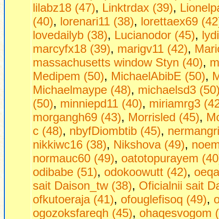
lilabz18 (47)
,
Linktrdax (39)
,
Lionelp
(40)
,
lorenari11 (38)
,
lorettaex69 (42
lovedailyb (38)
,
Lucianodor (45)
,
lyd
marcyfx18 (39)
,
marigv11 (42)
,
Mari
massachusetts window Styn (40)
,
m
Medipem (50)
,
MichaelAbibE (50)
,
M
Michaelmaype (48)
,
michaelsd3 (50
(50)
,
minniepd11 (40)
,
miriamrg3 (42
morgangh69 (43)
,
Morrisled (45)
,
Mo
с (48)
,
nbyfDiombtib (45)
,
nermangri
nikkiwc16 (38)
,
Nikshova (49)
,
noem
normauc60 (49)
,
oatotopurayem (40
odibabe (51)
,
odokoowutt (42)
,
oeqa
sait Daison_tw (38)
,
Oficialnii sait 
ofkutoeraja (41)
,
ofouglefisoq (49)
,
ogozoksfareqh (45)
,
ohaqesvogom (