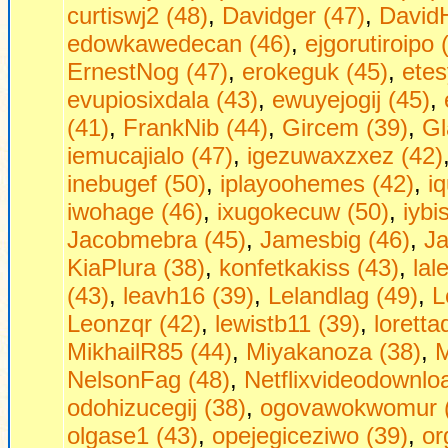
curtiswj2 (48)
,
Davidger (47)
,
David
edowkawedecan (46)
,
ejgorutiroipo 
ErnestNog (47)
,
erokeguk (45)
,
etes
evupiosixdala (43)
,
ewuyejogij (45)
,
(41)
,
FrankNib (44)
,
Gircem (39)
,
Gl
iemucajialo (47)
,
igezuwaxzxez (42)
inebugef (50)
,
iplayoohemes (42)
,
i
iwohage (46)
,
ixugokecuw (50)
,
iybi
Jacobmebra (45)
,
Jamesbig (46)
,
Ja
KiaPlura (38)
,
konfetkakiss (43)
,
lal
(43)
,
leavh16 (39)
,
Lelandlag (49)
,
L
Leonzqr (42)
,
lewistb11 (39)
,
loretta
MikhailR85 (44)
,
Miyakanoza (38)
,
M
NelsonFag (48)
,
Netflixvideodownlo
odohizucegij (38)
,
ogovawokwomur 
olgase1 (43)
,
opejegiceziwo (39)
,
or