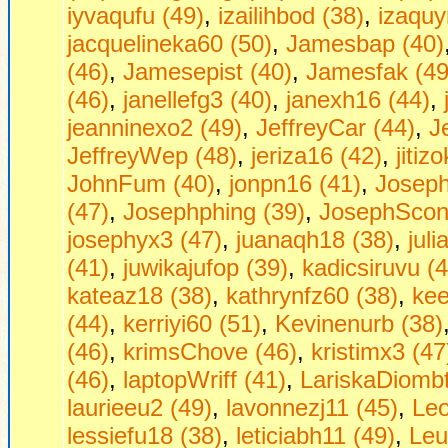
iyvaqufu (49)
,
izailihbod (38)
,
izaquy
jacquelineka60 (50)
,
Jamesbap (40)
(46)
,
Jamesepist (40)
,
Jamesfak (49
(46)
,
janellefg3 (40)
,
janexh16 (44)
,
jeanninexo2 (49)
,
JeffreyCar (44)
,
J
JeffreyWep (48)
,
jeriza16 (42)
,
jitiz
JohnFum (40)
,
jonpn16 (41)
,
Joseph
(47)
,
Josephphing (39)
,
JosephScon
josephyx3 (47)
,
juanaqh18 (38)
,
jul
(41)
,
juwikajufop (39)
,
kadicsiruvu (
kateaz18 (38)
,
kathrynfz60 (38)
,
kee
(44)
,
kerriyi60 (51)
,
Kevinenurb (38)
(46)
,
krimsChove (46)
,
kristimx3 (47
(46)
,
laptopWriff (41)
,
LariskaDiombt
laurieeu2 (49)
,
lavonnezj11 (45)
,
Leo
lessiefu18 (38)
,
leticiabh11 (49)
,
Leu