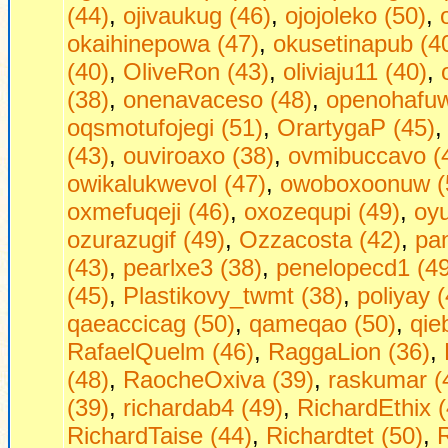
(44)
,
ojivaukug (46)
,
ojojoleko (50)
,
okaihinepowa (47)
,
okusetinapub (4
(40)
,
OliveRon (43)
,
oliviaju11 (40)
,
(38)
,
onenavaceso (48)
,
openohafuw
oqsmotufojegi (51)
,
OrartygaP (45)
(43)
,
ouviroaxo (38)
,
ovmibuccavo (
owikalukwevol (47)
,
owoboxoonuw (
oxmefuqeji (46)
,
oxozequpi (49)
,
oyu
ozurazugif (49)
,
Ozzacosta (42)
,
pa
(43)
,
pearlxe3 (38)
,
penelopecd1 (49
(45)
,
Plastikovy_twmt (38)
,
poliyay 
qaeaccicag (50)
,
qameqao (50)
,
qie
RafaelQuelm (46)
,
RaggaLion (36)
,
(48)
,
RaocheOxiva (39)
,
raskumar (
(39)
,
richardab4 (49)
,
RichardEthix (
RichardTaise (44)
,
Richardtet (50)
,