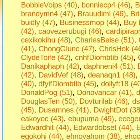
BobbieVoips (40)
,
bonniecp4 (46)
,
B
brandymn4 (47)
,
Brauudimi (46)
,
Br
buidly (47)
,
Businessmop (44)
,
Buy 
(42)
,
caovezerubugi (46)
,
cardipirap
cexikokihu (48)
,
CharlesBeise (51)
,
(41)
,
ChongGlunc (47)
,
ChrisHok (4
ClydeToife (42)
,
cnhfDiombtib (45)
,
Danikaphaph (42)
,
daphneni4 (51)
,
(42)
,
DavidVef (48)
,
deanaqn1 (48)
,
(40)
,
dfyifDiombtib (45)
,
dollyft18 (4
DonaldPog (51)
,
Donovancar (41)
,
d
DouglasTen (50)
,
Dovturilab (46)
,
ds
(45)
,
Dusamnes (41)
,
DwightDot (38
eakoyoc (43)
,
ebupuma (49)
,
ecege
Edwardhit (44)
,
Edwardobset (44)
,
E
egokohi (44)
,
ehnovahom (38)
,
ehoc