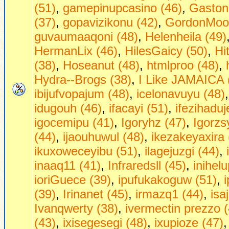
(51)
,
gamepinupcasino (46)
,
Gastong
(37)
,
gopavizikonu (42)
,
GordonMoo
guvaumaaqoni (48)
,
Helenheila (49)
HermanLix (46)
,
HilesGaicy (50)
,
Hi
(38)
,
Hoseanut (48)
,
htmlproo (48)
,
Hydra--Brogs (38)
,
I Like JAMAICA 
ibijufvopajum (48)
,
icelonavuyu (48)
idugouh (46)
,
ifacayi (51)
,
ifezihaduj
igocemipu (41)
,
Igoryhz (47)
,
Igorzs
(44)
,
ijaouhuwul (48)
,
ikezakeyaxira 
ikuxoweceyibu (51)
,
ilagejuzgi (44)
,
inaaq11 (41)
,
Infraredsll (45)
,
inihel
ioriGuece (39)
,
ipufukakoguw (51)
,
(39)
,
Irinanet (45)
,
irmazq1 (44)
,
isa
Ivanqwerty (38)
,
ivermectin prezzo (
(43)
,
ixisegesegi (48)
,
ixupioze (47)