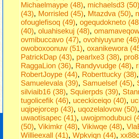
Michaelmaype (48)
,
michaelsd3 (50
(43)
,
Morrisled (45)
,
Mtazdva (50)
,
n
ofouglefisoq (49)
,
ogequdokneto (48
(40)
,
oluahisekuj (48)
,
omamaveqow 
ovmibuccavo (47)
,
ovohiyuyune (46
owoboxoonuw (51)
,
oxanikewora (4
PatrickDap (43)
,
pearlxe3 (38)
,
pro8
RaggaLion (36)
,
Randyvudge (48)
,
RobertJoype (44)
,
Roberttucky (38)
Samuelevala (39)
,
Samuelsef (45)
,
silviaib16 (38)
,
Squierpds (39)
,
Stan
tugolicefik (46)
,
uceckiceiqo (40)
,
uc
uqipejorcep (43)
,
uqozelalovow (50)
uwaotisapec (41)
,
uwojpmodubuci (
(50)
,
Vikimkr (48)
,
Vikiwqe (48)
,
Vla
Willieexall (41)
,
Wpkviqn (44)
,
xx88c