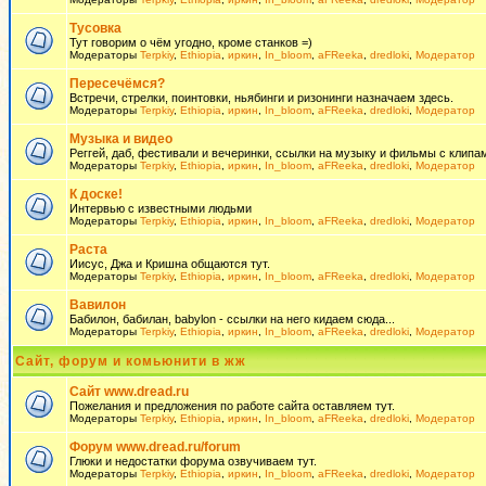
Тусовка
Тут говорим о чём угодно, кроме станков =)
Модераторы
Terpkiy
,
Ethiopia
,
иркин
,
In_bloom
,
aFReeka
,
dredloki
,
Модератор
Пересечёмся?
Встречи, стрелки, поинтовки, ньябинги и ризонинги назначаем здесь.
Модераторы
Terpkiy
,
Ethiopia
,
иркин
,
In_bloom
,
aFReeka
,
dredloki
,
Модератор
Музыка и видео
Реггей, даб, фестивали и вечеринки, ссылки на музыку и фильмы с клипам
Модераторы
Terpkiy
,
Ethiopia
,
иркин
,
In_bloom
,
aFReeka
,
dredloki
,
Модератор
К доске!
Интервью с известными людьми
Модераторы
Terpkiy
,
Ethiopia
,
иркин
,
In_bloom
,
aFReeka
,
dredloki
,
Модератор
Раста
Иисус, Джа и Кришна общаются тут.
Модераторы
Terpkiy
,
Ethiopia
,
иркин
,
In_bloom
,
aFReeka
,
dredloki
,
Модератор
Вавилон
Бабилон, бабилан, babylon - ссылки на него кидаем сюда...
Модераторы
Terpkiy
,
Ethiopia
,
иркин
,
In_bloom
,
aFReeka
,
dredloki
,
Модератор
Сайт, форум и комьюнити в жж
Сайт www.dread.ru
Пожелания и предложения по работе сайта оставляем тут.
Модераторы
Terpkiy
,
Ethiopia
,
иркин
,
In_bloom
,
aFReeka
,
dredloki
,
Модератор
Форум www.dread.ru/forum
Глюки и недостатки форума озвучиваем тут.
Модераторы
Terpkiy
,
Ethiopia
,
иркин
,
In_bloom
,
aFReeka
,
dredloki
,
Модератор