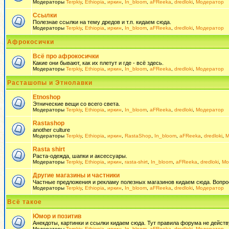
Модераторы
Terpkiy
,
Ethiopia
,
иркин
,
In_bloom
,
aFReeka
,
dredloki
,
Модератор
Ссылки
Полезнае ссылки на тему дредов и т.п. кидаем сюда.
Модераторы
Terpkiy
,
Ethiopia
,
иркин
,
In_bloom
,
aFReeka
,
dredloki
,
Модератор
Афрокосички
Всё про афрокосички
Какие они бывают, как их плетут и где - всё здесь.
Модераторы
Terpkiy
,
Ethiopia
,
иркин
,
In_bloom
,
aFReeka
,
dredloki
,
Модератор
Расташопы и Этнолавки
Etnoshop
Этнические вещи со всего света.
Модераторы
Terpkiy
,
Ethiopia
,
иркин
,
In_bloom
,
aFReeka
,
dredloki
,
Модератор
Rastashop
another culture
Модераторы
Terpkiy
,
Ethiopia
,
иркин
,
RastaShop
,
In_bloom
,
aFReeka
,
dredloki
,
М
Rasta shirt
Раста-одежда, шапки и аксессуары.
Модераторы
Terpkiy
,
Ethiopia
,
иркин
,
rasta-shirt
,
In_bloom
,
aFReeka
,
dredloki
,
Мо
Другие магазины и частники
Частные предложения и рекламу полезных магазинов кидаем сюда. Вопросы 
Модераторы
Terpkiy
,
Ethiopia
,
иркин
,
In_bloom
,
aFReeka
,
dredloki
,
Модератор
Всё такое
Юмор и позитив
Анекдоты, картинки и ссылки кидаем сюда. Тут правила форума не действ
Модераторы
Terpkiy
,
Ethiopia
,
иркин
,
In_bloom
,
aFReeka
,
dredloki
,
Модератор