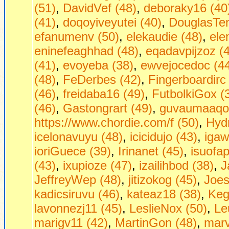
(51)
,
DavidVef (48)
,
deboraky16 (40
(41)
,
doqoyiveyutei (40)
,
DouglasTen
efanumenv (50)
,
elekaudie (48)
,
ele
eninefeaghhad (48)
,
eqadavpijzoz (
(41)
,
evoyeba (38)
,
ewvejocedoc (4
(48)
,
FeDerbes (42)
,
Fingerboardirc
(46)
,
freidaba16 (49)
,
FutbolkiGox (
(46)
,
Gastongrart (49)
,
guvaumaaqon
https://www.chordie.com/f (50)
,
Hydr
icelonavuyu (48)
,
icicidujo (43)
,
igaw
ioriGuece (39)
,
Irinanet (45)
,
isuofa
(43)
,
ixupioze (47)
,
izailihbod (38)
,
J
JeffreyWep (48)
,
jitizokog (45)
,
Joe
kadicsiruvu (46)
,
kateaz18 (38)
,
Keg
lavonnezj11 (45)
,
LeslieNox (50)
,
Le
marigv11 (42)
,
MartinGon (48)
,
marv