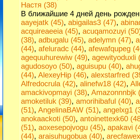
Настя (38)
В ближайшие 4 дней день рожден
aayejatk (45)
,
abigailas3 (47)
,
abina
acquireaeeia (45)
,
acuqamozuyi (50
(38)
,
adbugalu (45)
,
adelymn (47)
,
a
(44)
,
afeluradc (44)
,
afewafqupeg (4
agequuhurewiw (49)
,
agewityoduxli 
agudosoyo (50)
,
aguisupu (40)
,
ahu
(44)
,
AlexeyHip (46)
,
alexstarfred (3
Alfredocrula (42)
,
alinefw18 (42)
,
All
amackivopmayi (38)
,
Amazonnnbjk (
amoketiluk (39)
,
amorihibaful (40)
,
a
(51)
,
AngelinaBAW (51)
,
angelxg1 (
anokaackoti (50)
,
antoinettexk60 (4
(51)
,
aoxesepojvogu (45)
,
apakavi (
(44)
,
araisuhugobua (40)
,
arecfawex