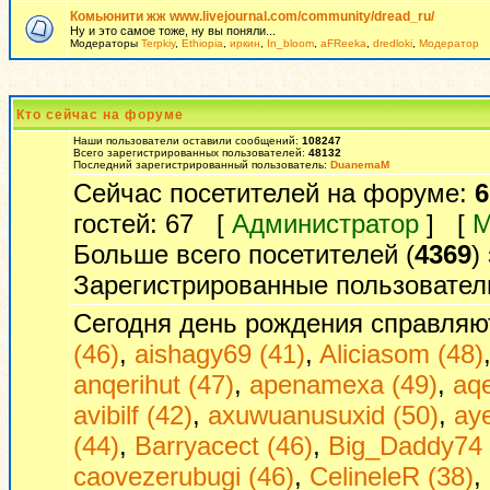
Комьюнити жж www.livejournal.com/community/dread_ru/
Ну и это самое тоже, ну вы поняли...
Модераторы
Terpkiy
,
Ethiopia
,
иркин
,
In_bloom
,
aFReeka
,
dredloki
,
Модератор
Кто сейчас на форуме
Наши пользователи оставили сообщений:
108247
Всего зарегистрированных пользователей:
48132
Последний зарегистрированный пользователь:
DuanemaM
Сейчас посетителей на форуме:
6
гостей: 67 [
Администратор
] [
М
Больше всего посетителей (
4369
)
Зарегистрированные пользовател
Сегодня день рождения справляю
(46)
,
aishagy69 (41)
,
Aliciasom (48)
anqerihut (47)
,
apenamexa (49)
,
aq
avibilf (42)
,
axuwuanusuxid (50)
,
ay
(44)
,
Barryacect (46)
,
Big_Daddy74 
caovezerubugi (46)
,
CelineleR (38)
,