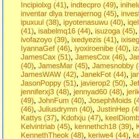
Incipiolxg (41)
,
indtecpro (49)
,
inihe
inventar dlya trenajernog (45)
,
inves
ipuxuul (38)
,
ipyotenasuwu (40)
,
iqe
(41)
,
isabelmq16 (44)
,
isuzoga (45)
ivofazoyo (39)
,
ixedyezis (41)
,
ixise
IyannaGef (46)
,
iyoxiroenibe (40)
,
i
JamesCax (51)
,
JamesCox (46)
,
Ja
(40)
,
JamesMar (45)
,
Jamesnobby (
JamesWAW (42)
,
JanekFot (44)
,
ja
JasonPoppy (51)
,
javierop2 (50)
,
Je
jenniferxj3 (48)
,
jennyad60 (48)
,
jer
(49)
,
JohnFum (40)
,
JosephMoids (
(46)
,
Juliusdrymn (40)
,
JustinHep (4
Kattys (37)
,
Kdofxju (47)
,
keelDiombt
Kelvintriab (45)
,
kennethch18 (39)
,
KennethTheok (48)
,
keriwe4 (44)
,
ke