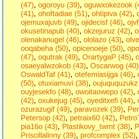
(47)
,
ogoroyu (39)
,
oguwxokezook (
(41)
,
ohoftadiae (51)
,
ohtipiva (42)
,
ojemuxajuvb (49)
,
ojidecisf (46)
,
ojv
okusetinapub (40)
,
okzejuruz (42)
,
o
olenakanugel (46)
,
ololazo (43)
,
olve
ooqabeha (50)
,
opicenoeje (50)
,
opo
(47)
,
oqutrak (49)
,
OrartygaP (45)
,
osaeyalwzokob (43)
,
Oscarwog (40)
OswaldTaf (41)
,
otefemiasijga (46)
,
(50)
,
otuxiamuvi (38)
,
oujuququzukz 
ouyjesekfo (48)
,
owoitaowepo (42)
,
(42)
,
oxukejug (45)
,
oyeditxefi (44)
,
ozurazugif (49)
,
paravozek (39)
,
Per
Petersop (42)
,
petraix60 (42)
,
Petro
pia16o (43)
,
Plastikovy_twmt (38)
,
P
Priscillalinny (39)
,
profcomplex (52)