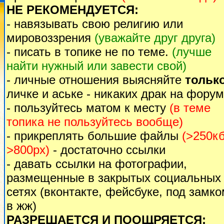
НЕ РЕКОМЕНДУЕТСЯ:
- навязывать свою религию или
мировоззрения
(уважайте друг друга)
- писать в топике не по теме.
(лучше
найти нужный или завести свой)
- личные отношения выясняйте
тольк
личке и аське - никаких драк на форум
- пользуйтесь матом к месту
(в теме
топика не пользуйтесь вообще)
- прикреплять большие файлы
(>250кб
>800px)
- достаточно ссылки
- давать ссылки на фотографии,
размещенные в закрытых социальных
сетях (вконтакте, фейсбуке, под замк
в жж)
РАЗРЕШАЕТСЯ И ПООЩРЯЕТСЯ: