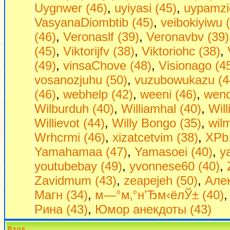
Uygnwer (46)
,
uyiyasi (45)
,
uypamzi
VasyanaDiombtib (45)
,
veibokiyiwu 
(46)
,
Veronaslf (39)
,
Veronavbv (39)
(45)
,
Viktorijfv (38)
,
Viktoriohc (38)
,
(49)
,
vinsaChove (48)
,
Visionago (4
vosanozjuhu (50)
,
vuzubowukazu (4
(46)
,
webhelp (42)
,
weeni (46)
,
wend
Wilburduh (40)
,
Williamhal (40)
,
Wil
Willievot (44)
,
Willy Bongo (35)
,
wil
Wrhcrmi (46)
,
xizatcetvim (38)
,
XPb1
Yamahamaa (47)
,
Yamasoei (40)
,
y
youtubebay (49)
,
yvonnese60 (40)
,
Zavidmum (43)
,
zeapejeh (50)
,
Алек
Магн (34)
,
м—°м‚°н’Ђм‹ёлЎ± (40)
Рина (43)
,
Юмор анекдоты (43)
Вход