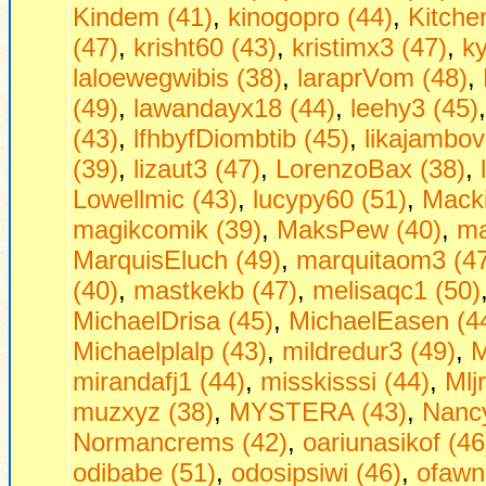
Kindem (41)
,
kinogopro (44)
,
Kitche
(47)
,
krisht60 (43)
,
kristimx3 (47)
,
ky
laloewegwibis (38)
,
laraprVom (48)
,
(49)
,
lawandayx18 (44)
,
leehy3 (45)
(43)
,
lfhbyfDiombtib (45)
,
likajambov
(39)
,
lizaut3 (47)
,
LorenzoBax (38)
,
Lowellmic (43)
,
lucypy60 (51)
,
Macki
magikcomik (39)
,
MaksPew (40)
,
ma
MarquisEluch (49)
,
marquitaom3 (4
(40)
,
mastkekb (47)
,
melisaqc1 (50)
MichaelDrisa (45)
,
MichaelEasen (4
Michaelplalp (43)
,
mildredur3 (49)
,
M
mirandafj1 (44)
,
misskisssi (44)
,
Mljr
muzxyz (38)
,
MYSTERA (43)
,
Nancy
Normancrems (42)
,
oariunasikof (46
odibabe (51)
,
odosipsiwi (46)
,
ofawn