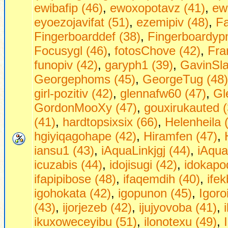
ewibafip (46)
,
ewoxopotavz (41)
,
ew
eyoezojavifat (51)
,
ezemipiv (48)
,
Fa
Fingerboarddef (38)
,
Fingerboardypn
Focusygl (46)
,
fotosChove (42)
,
Fra
funopiv (42)
,
garyph1 (39)
,
GavinSla
Georgephoms (45)
,
GeorgeTug (48)
girl-pozitiv (42)
,
glennafw60 (47)
,
Gl
GordonMooXy (47)
,
gouxirukauted (
(41)
,
hardtopsixsix (66)
,
Helenheila 
hgiyiqagohape (42)
,
Hiramfen (47)
,
iansu1 (43)
,
iAquaLinkjgj (44)
,
iAqua
icuzabis (44)
,
idojisugi (42)
,
idokapo
ifapipibose (48)
,
ifaqemdih (40)
,
ifek
igohokata (42)
,
igopunon (45)
,
Igoro
(43)
,
ijorjezeb (42)
,
ijujyovoba (41)
,
ikuxoweceyibu (51)
,
ilonotexu (49)
,