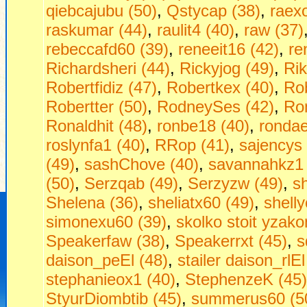
qiebcajubu (50)
,
Qstycap (38)
,
raex
raskumar (44)
,
raulit4 (40)
,
raw (37)
rebeccafd60 (39)
,
reneeit16 (42)
,
re
Richardsheri (44)
,
Rickyjog (49)
,
Ri
Robertfidiz (47)
,
Robertkex (40)
,
Rob
Robertter (50)
,
RodneySes (42)
,
Ro
Ronaldhit (48)
,
ronbe18 (40)
,
rondae
roslynfa1 (40)
,
RRop (41)
,
sajencys 
(49)
,
sashChove (40)
,
savannahkz1 
(50)
,
Serzqab (49)
,
Serzyzw (49)
,
s
Shelena (36)
,
sheliatx60 (49)
,
shell
simonexu60 (39)
,
skolko stoit yzako
Speakerfaw (38)
,
Speakerrxt (45)
,
s
daison_peEl (48)
,
stailer daison_rlEl
stephanieox1 (40)
,
StephenzeK (45)
StyurDiombtib (45)
,
summerus60 (5