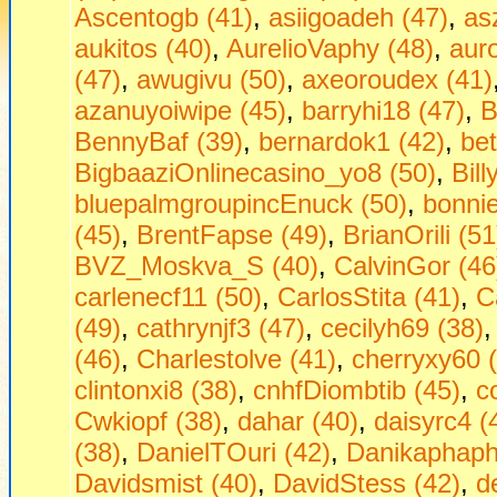
Ascentogb (41)
,
asiigoadeh (47)
,
as
aukitos (40)
,
AurelioVaphy (48)
,
aur
(47)
,
awugivu (50)
,
axeoroudex (41)
azanuyoiwipe (45)
,
barryhi18 (47)
,
B
BennyBaf (39)
,
bernardok1 (42)
,
be
BigbaaziOnlinecasino_yo8 (50)
,
Bill
bluepalmgroupincEnuck (50)
,
bonni
(45)
,
BrentFapse (49)
,
BrianOrili (51
BVZ_Moskva_S (40)
,
CalvinGor (46
carlenecf11 (50)
,
CarlosStita (41)
,
C
(49)
,
cathrynjf3 (47)
,
cecilyh69 (38)
(46)
,
Charlestolve (41)
,
cherryxy60 
clintonxi8 (38)
,
cnhfDiombtib (45)
,
c
Cwkiopf (38)
,
dahar (40)
,
daisyrc4 (
(38)
,
DanielTOuri (42)
,
Danikaphaph
Davidsmist (40)
,
DavidStess (42)
,
d