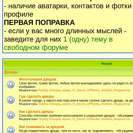
- наличие аватарки, контактов и фотки
профиле
ПЕРВАЯ ПОПРАВКА
- если у вас много длинных мыслей -
заведите для них
1 (одну) тему в
свободном форуме
Форум
Дреды
Фотогалерея дредов
Свои фотки, чужие фотки, любые фотки выкладываем здесь на радость всем
изображен.
Модераторы
Terpkiy
,
Ethiopia
,
иркин
,
In_bloom
,
aFReeka
,
dredloki
,
Модератор
Где сделать дреды
В каком городе, у какого мастера или в каком салоне сделать дреды, за де
Модераторы
Terpkiy
,
Ethiopia
,
иркин
,
In_bloom
,
aFReeka
,
dredloki
,
Модератор
Как сделать дреды
Способы плетения, валяния начесывания и украшения дредов - обсуждаем
Модераторы
Terpkiy
,
Ethiopia
,
иркин
,
In_bloom
,
aFReeka
,
dredloki
,
Модератор
Как ухаживать за дредом
Когда подкручивать дреды, чем их мыть, как их подравнивать - обсуждаем