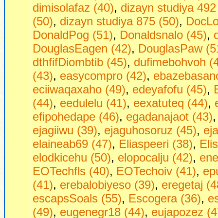
dimisolafaz (40)
,
dizayn studiya 492
(50)
,
dizayn studiya 875 (50)
,
DocLo
DonaldPog (51)
,
Donaldsnalo (45)
,
DouglasEagen (42)
,
DouglasPaw (5
dthfifDiombtib (45)
,
dufimebohvoh (
(43)
,
easycompro (42)
,
ebazebasano
eciiwaqaxaho (49)
,
edeyafofu (45)
,
(44)
,
eedulelu (41)
,
eexatuteq (44)
,
efipohedape (46)
,
egadanajaot (43)
ejagiiwu (39)
,
ejaguhosoruz (45)
,
ej
elaineab69 (47)
,
Eliaspeeri (38)
,
Eli
elodkicehu (50)
,
elopocalju (42)
,
ene
EOTechfls (40)
,
EOTechoiv (41)
,
ep
(41)
,
erebalobiyeso (39)
,
eregetaj (4
escapsSoals (55)
,
Escogera (36)
,
es
(49)
,
eugenegr18 (44)
,
eujapozez (4