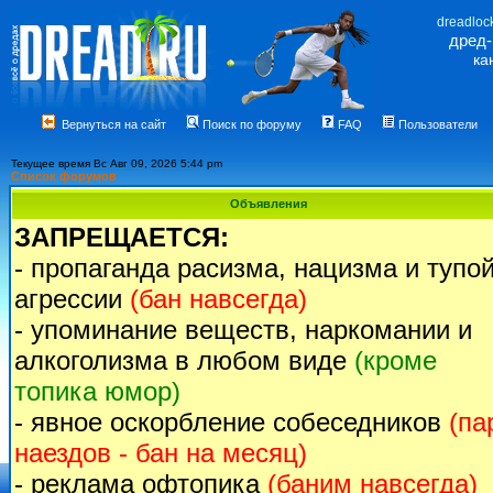
dreadloc
дред
ка
Вернуться на сайт
Поиск по форуму
FAQ
Пользователи
Текущее время Вс Авг 09, 2026 5:44 pm
Список форумов
Объявления
ЗАПРЕЩАЕТСЯ:
- пропаганда расизма, нацизма и тупо
агрессии
(бан навсегда)
- упоминание веществ, наркомании и
алкоголизма в любом виде
(кроме
топика юмор)
- явное оскорбление собеседников
(па
наездов - бан на месяц)
- реклама офтопика
(баним навсегда)