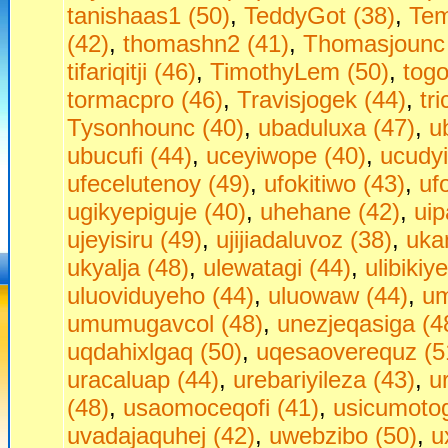
tanishaas1 (50)
,
TeddyGot (38)
,
Tem
(42)
,
thomashn2 (41)
,
Thomasjounc 
tifariqitji (46)
,
TimothyLem (50)
,
togo
tormacpro (46)
,
Travisjogek (44)
,
tr
Tysonhounc (40)
,
ubaduluxa (47)
,
u
ubucufi (44)
,
uceyiwope (40)
,
ucudyi
ufecelutenoy (49)
,
ufokitiwo (43)
,
uf
ugikyepiguje (40)
,
uhehane (42)
,
ui
ujeyisiru (49)
,
ujijiadaluvoz (38)
,
uka
ukyalja (48)
,
ulewatagi (44)
,
ulibikiy
uluoviduyeho (44)
,
uluowaw (44)
,
um
umumugavcol (48)
,
unezjeqasiga (4
uqdahixlgaq (50)
,
uqesaoverequz (5
uracaluap (44)
,
urebariyileza (43)
,
u
(48)
,
usaomoceqofi (41)
,
usicumotog
uvadajaquhej (42)
,
uwebzibo (50)
,
u