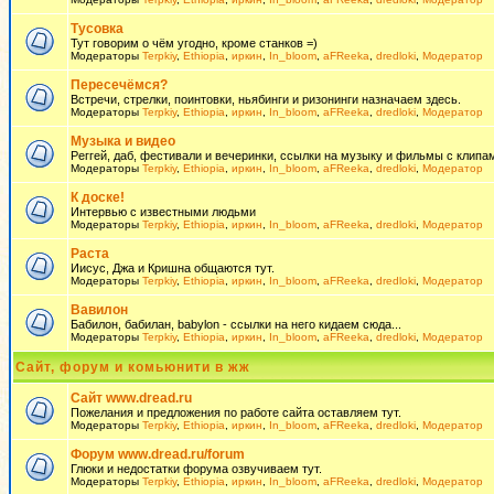
Тусовка
Тут говорим о чём угодно, кроме станков =)
Модераторы
Terpkiy
,
Ethiopia
,
иркин
,
In_bloom
,
aFReeka
,
dredloki
,
Модератор
Пересечёмся?
Встречи, стрелки, поинтовки, ньябинги и ризонинги назначаем здесь.
Модераторы
Terpkiy
,
Ethiopia
,
иркин
,
In_bloom
,
aFReeka
,
dredloki
,
Модератор
Музыка и видео
Реггей, даб, фестивали и вечеринки, ссылки на музыку и фильмы с клипам
Модераторы
Terpkiy
,
Ethiopia
,
иркин
,
In_bloom
,
aFReeka
,
dredloki
,
Модератор
К доске!
Интервью с известными людьми
Модераторы
Terpkiy
,
Ethiopia
,
иркин
,
In_bloom
,
aFReeka
,
dredloki
,
Модератор
Раста
Иисус, Джа и Кришна общаются тут.
Модераторы
Terpkiy
,
Ethiopia
,
иркин
,
In_bloom
,
aFReeka
,
dredloki
,
Модератор
Вавилон
Бабилон, бабилан, babylon - ссылки на него кидаем сюда...
Модераторы
Terpkiy
,
Ethiopia
,
иркин
,
In_bloom
,
aFReeka
,
dredloki
,
Модератор
Сайт, форум и комьюнити в жж
Сайт www.dread.ru
Пожелания и предложения по работе сайта оставляем тут.
Модераторы
Terpkiy
,
Ethiopia
,
иркин
,
In_bloom
,
aFReeka
,
dredloki
,
Модератор
Форум www.dread.ru/forum
Глюки и недостатки форума озвучиваем тут.
Модераторы
Terpkiy
,
Ethiopia
,
иркин
,
In_bloom
,
aFReeka
,
dredloki
,
Модератор