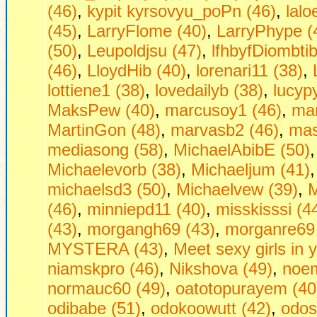
(46)
,
kypit kyrsovyu_poPn (46)
,
lalo
(45)
,
LarryFlome (40)
,
LarryPhype (
(50)
,
Leupoldjsu (47)
,
lfhbyfDiombtib
(46)
,
LloydHib (40)
,
lorenari11 (38)
,
lottiene1 (38)
,
lovedailyb (38)
,
lucyp
MaksPew (40)
,
marcusoy1 (46)
,
mar
MartinGon (48)
,
marvasb2 (46)
,
mas
mediasong (58)
,
MichaelAbibE (50)
Michaelevorb (38)
,
Michaeljum (41)
michaelsd3 (50)
,
Michaelvew (39)
,
M
(46)
,
minniepd11 (40)
,
misskisssi (4
(43)
,
morgangh69 (43)
,
morganre69 
MYSTERA (43)
,
Mееt sеxy girls in 
niamskpro (46)
,
Nikshova (49)
,
noem
normauc60 (49)
,
oatotopurayem (40
odibabe (51)
,
odokoowutt (42)
,
odos