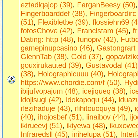
eztadiqajop (39)
,
FarganBeesy (50)
Fingerboarddef (38)
,
Fingerboardirc
(51)
,
Flexibletbe (39)
,
flossiehn69 (4
fotosChove (42)
,
Francistam (45)
,
f
Dаting: http (48)
,
funopiv (42)
,
Futbo
gamepinupcasino (46)
,
Gastongrart 
GlennTab (38)
,
Gold (37)
,
gopavizik
gouxirukauted (39)
,
Gustavodal (41)
(38)
,
Holographicuuu (40)
,
Holograph
https://www.chordie.com/f (50)
,
Hydr
ibijufvopajum (48)
,
icejiqueq (38)
,
ic
idojisugi (42)
,
idokapoqu (44)
,
iduaz
ifezihaduje (43)
,
ifihitouoquya (49)
,
(40)
,
ihojosbef (51)
,
iinaibov (44)
,
ij
ikirueevj (51)
,
ikiyewa (48)
,
ikuxowec
Infraredsll (45)
,
inihelupa (51)
,
Inter