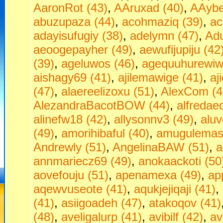
AaronRot (43)
,
AAruxad (40)
,
AAybe
abuzupaza (44)
,
acohmaziq (39)
,
ac
adayisufugiy (38)
,
adelymn (47)
,
Adu
aeoogepayher (49)
,
aewufijupiju (42
(39)
,
ageluwos (46)
,
agequuhurewiw
aishagy69 (41)
,
ajilemawige (41)
,
aj
(47)
,
alaereelizoxu (51)
,
AlexCom (4
AlezandraBacotBOW (44)
,
alfredae
alinefw18 (42)
,
allysonnv3 (49)
,
aluv
(49)
,
amorihibaful (40)
,
amugulemas
Andrewly (51)
,
AngelinaBAW (51)
,
a
annmariecz69 (49)
,
anokaackoti (50
aovefouju (51)
,
apenamexa (49)
,
ap
aqewvuseote (41)
,
aqukjejiqaji (41)
,
(41)
,
asiigoadeh (47)
,
atakoqov (41)
(48)
,
aveligalurp (41)
,
avibilf (42)
,
av