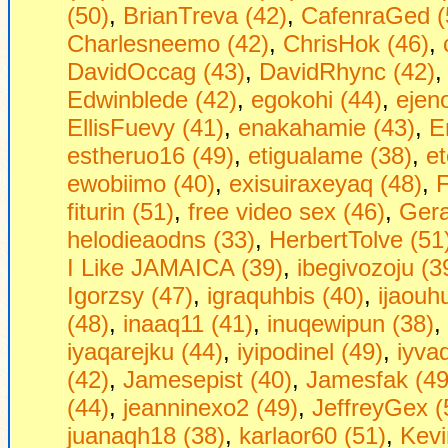
(50)
,
BrianTreva (42)
,
CafenraGed (
Charlesneemo (42)
,
ChrisHok (46)
,
DavidOccag (43)
,
DavidRhync (42)
Edwinblede (42)
,
egokohi (44)
,
ejen
EllisFuevy (41)
,
enakahamie (43)
,
E
estheruo16 (49)
,
etigualame (38)
,
et
ewobiimo (40)
,
exisuiraxeyaq (48)
,
F
fiturin (51)
,
free video sex (46)
,
Gera
helodieaodns (33)
,
HerbertTolve (51
I Like JAMAICA (39)
,
ibegivozoju (3
Igorzsy (47)
,
igraquhbis (40)
,
ijaouh
(48)
,
inaaq11 (41)
,
inuqewipun (38)
,
iyaqarejku (44)
,
iyipodinel (49)
,
iyva
(42)
,
Jamesepist (40)
,
Jamesfak (49
(44)
,
jeanninexo2 (49)
,
JeffreyGex (
juanaqh18 (38)
,
karlaor60 (51)
,
Kevi