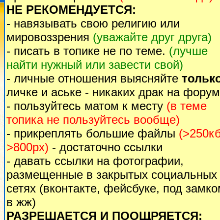
НЕ РЕКОМЕНДУЕТСЯ:
- навязывать свою религию или
мировоззрения
(уважайте друг друга)
- писать в топике не по теме.
(лучше
найти нужный или завести свой)
- личные отношения выясняйте
тольк
личке и аське - никаких драк на форум
- пользуйтесь матом к месту
(в теме
топика не пользуйтесь вообще)
- прикреплять большие файлы
(>250кб
>800px)
- достаточно ссылки
- давать ссылки на фотографии,
размещенные в закрытых социальных
сетях (вконтакте, фейсбуке, под замк
в жж)
РАЗРЕШАЕТСЯ И ПООЩРЯЕТСЯ: