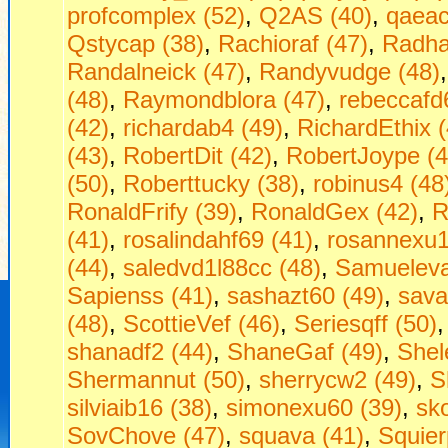
profcomplex (52)
,
Q2AS (40)
,
qaeac
Qstycap (38)
,
Rachioraf (47)
,
Radha
Randalneick (47)
,
Randyvudge (48)
(48)
,
Raymondblora (47)
,
rebeccafd
(42)
,
richardab4 (49)
,
RichardEthix (
(43)
,
RobertDit (42)
,
RobertJoype (4
(50)
,
Roberttucky (38)
,
robinus4 (48
RonaldFrify (39)
,
RonaldGex (42)
,
R
(41)
,
rosalindahf69 (41)
,
rosannexu1
(44)
,
saledvd1l88cc (48)
,
Samueleva
Sapienss (41)
,
sashazt60 (49)
,
sava
(48)
,
ScottieVef (46)
,
Seriesqff (50)
shanadf2 (44)
,
ShaneGaf (49)
,
Shel
Shermannut (50)
,
sherrycw2 (49)
,
S
silviaib16 (38)
,
simonexu60 (39)
,
sko
SovChove (47)
,
squava (41)
,
Squier