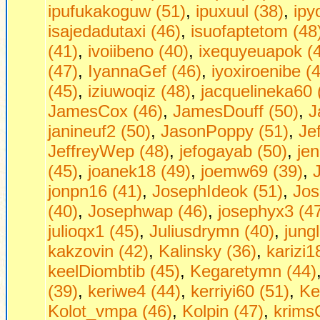
ipufukakoguw (51)
,
ipuxuul (38)
,
ipy
isajedadutaxi (46)
,
isuofaptetom (48
(41)
,
ivoiibeno (40)
,
ixequyeuapok (
(47)
,
IyannaGef (46)
,
iyoxiroenibe (
(45)
,
iziuwoqiz (48)
,
jacquelineka60 
JamesCox (46)
,
JamesDouff (50)
,
J
janineuf2 (50)
,
JasonPoppy (51)
,
Je
JeffreyWep (48)
,
jefogayab (50)
,
jen
(45)
,
joanek18 (49)
,
joemw69 (39)
,
jonpn16 (41)
,
JosephIdeok (51)
,
Jos
(40)
,
Josephwap (46)
,
josephyx3 (4
julioqx1 (45)
,
Juliusdrymn (40)
,
jung
kakzovin (42)
,
Kalinsky (36)
,
karizi1
keelDiombtib (45)
,
Kegaretymn (44)
(39)
,
keriwe4 (44)
,
kerriyi60 (51)
,
Ke
Kolot_vmpa (46)
,
Kolpin (47)
,
krims