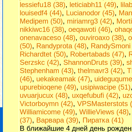
lessiefu18 (38)
,
leticiabh11 (49)
,
lil
louisedf4 (44)
,
Lucianodor (45)
,
Man
Medipem (50)
,
miriamrg3 (42)
,
Morti
nikkiwc16 (38)
,
oeqawoti (46)
,
ohaq
onenavaceso (48)
,
ouviroaxo (38)
,
o
(50)
,
Randyprota (48)
,
RandySmoni 
Richardtet (50)
,
Robertabads (47)
,
R
Serzskc (42)
,
ShannonDruts (39)
,
s
Stephenham (43)
,
thelmavr3 (42)
,
T
(46)
,
uekakeamak (47)
,
uideguqumej
upurebioqene (49)
,
usipiwacipe (51)
uvuarjucux (48)
,
uxqefubufi (42)
,
uzo
Victorboymn (42)
,
VPSMasterstots 
Williamicome (49)
,
WillieViews (48)
(37)
,
Варвара (39)
,
Пиратка (41)
В ближайшие 4 дней день рожден