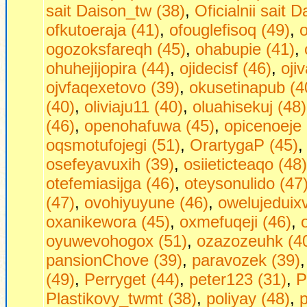
sait Daison_tw (38)
,
Oficialnii sait 
ofkutoeraja (41)
,
ofouglefisoq (49)
,
o
ogozoksfareqh (45)
,
ohabupie (41)
,
ohuhejijopira (44)
,
ojidecisf (46)
,
oji
ojvfaqexetovo (39)
,
okusetinapub (4
(40)
,
oliviaju11 (40)
,
oluahisekuj (48)
(46)
,
openohafuwa (45)
,
opicenoeje 
oqsmotufojegi (51)
,
OrartygaP (45)
osefeyavuxih (39)
,
osiieticteaqo (48)
otefemiasijga (46)
,
oteysonulido (47
(47)
,
ovohiyuyune (46)
,
owelujeduixv
oxanikewora (45)
,
oxmefuqeji (46)
,
oyuwevohogox (51)
,
ozazozeuhk (4
pansionChove (39)
,
paravozek (39)
(49)
,
Perryget (44)
,
peter123 (31)
,
P
Plastikovy_twmt (38)
,
poliyay (48)
,