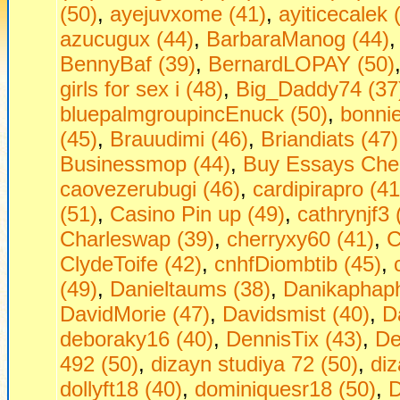
(50)
,
ayejuvxome (41)
,
ayiticecalek 
azucugux (44)
,
BarbaraManog (44)
BennyBaf (39)
,
BernardLOPAY (50)
girls fоr seх i (48)
,
Big_Daddy74 (37
bluepalmgroupincEnuck (50)
,
bonni
(45)
,
Brauudimi (46)
,
Briandiats (47)
Businessmop (44)
,
Buy Essays Che
caovezerubugi (46)
,
cardipirapro (41
(51)
,
Casino Pin up (49)
,
cathrynjf3 
Charleswap (39)
,
cherryxy60 (41)
,
C
ClydeToife (42)
,
cnhfDiombtib (45)
,
(49)
,
Danieltaums (38)
,
Danikaphaph
DavidMorie (47)
,
Davidsmist (40)
,
D
deboraky16 (40)
,
DennisTix (43)
,
De
492 (50)
,
dizayn studiya 72 (50)
,
diz
dollyft18 (40)
,
dominiquesr18 (50)
,
D