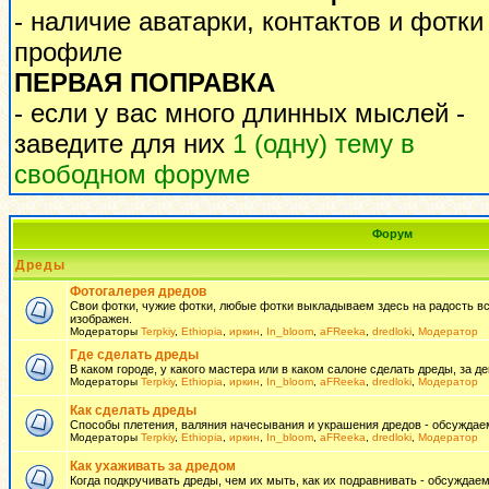
- наличие аватарки, контактов и фотки
профиле
ПЕРВАЯ ПОПРАВКА
- если у вас много длинных мыслей -
заведите для них
1 (одну) тему в
свободном форуме
Форум
Дреды
Фотогалерея дредов
Свои фотки, чужие фотки, любые фотки выкладываем здесь на радость всем
изображен.
Модераторы
Terpkiy
,
Ethiopia
,
иркин
,
In_bloom
,
aFReeka
,
dredloki
,
Модератор
Где сделать дреды
В каком городе, у какого мастера или в каком салоне сделать дреды, за де
Модераторы
Terpkiy
,
Ethiopia
,
иркин
,
In_bloom
,
aFReeka
,
dredloki
,
Модератор
Как сделать дреды
Способы плетения, валяния начесывания и украшения дредов - обсуждаем
Модераторы
Terpkiy
,
Ethiopia
,
иркин
,
In_bloom
,
aFReeka
,
dredloki
,
Модератор
Как ухаживать за дредом
Когда подкручивать дреды, чем их мыть, как их подравнивать - обсуждаем