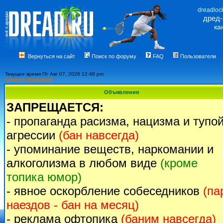
dreadloc
дред
ка
Вернуться на сайт
Поиск по форуму
FAQ
Пользователи
Текущее время Пт Авг 07, 2026 12:48 pm
Список форумов
Объявления
ЗАПРЕЩАЕТСЯ:
- пропаганда расизма, нацизма и тупо
агрессии
(бан навсегда)
- упоминание веществ, наркомании и
алкоголизма в любом виде
(кроме
топика юмор)
- явное оскорбление собеседников
(па
наездов - бан на месяц)
- реклама офтопика
(баним навсегда)