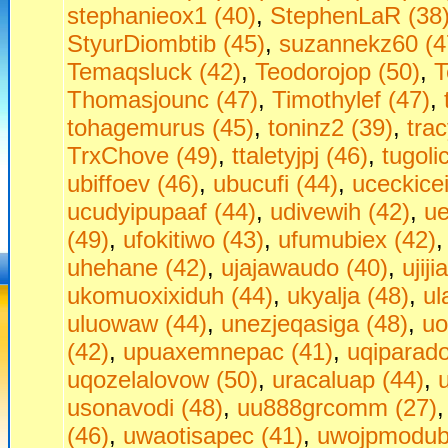
stephanieox1 (40)
,
StephenLaR (38
StyurDiombtib (45)
,
suzannekz60 (4
Temaqsluck (42)
,
Teodorojop (50)
,
T
Thomasjounc (47)
,
Timothylef (47)
,
tohagemurus (45)
,
toninz2 (39)
,
tra
TrxChove (49)
,
ttaletyjpj (46)
,
tugoli
ubiffoev (46)
,
ubucufi (44)
,
uceckice
ucudyipupaaf (44)
,
udivewih (42)
,
ue
(49)
,
ufokitiwo (43)
,
ufumubiex (42)
uhehane (42)
,
ujajawaudo (40)
,
ujij
ukomuoxixiduh (44)
,
ukyalja (48)
,
ul
uluowaw (44)
,
unezjeqasiga (48)
,
uo
(42)
,
upuaxemnepac (41)
,
uqiparado
uqozelalovow (50)
,
uracaluap (44)
,
usonavodi (48)
,
uu888grcomm (27)
(46)
,
uwaotisapec (41)
,
uwojpmodubu