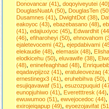
Donovancar (41)
,
doqoyiveyutei (40
DouglasNuatA (50)
,
DouglasTen (50
Dusamnes (41)
,
DwightDot (38)
,
Dаt
eakoyoc (43)
,
ebazebasano (48)
,
eb
(41)
,
edajiuxiyoc (45)
,
Edwardhit (44
(46)
,
efiharoheyi (50)
,
ehnovahom (
ejaletevocemi (42)
,
ejepdabivami (4
elekaudie (48)
,
elemasix (48)
,
Elish
elodkicehu (50)
,
eluvawife (38)
,
Elw
(48)
,
eninefeaghhad (48)
,
Enriquebi
eqadavpijzoz (41)
,
eratuleovezaq (4
ernestinegx3 (41)
,
eruhebihva (50)
,
esujiqavawaf (51)
,
esuzozpuquid (4
eunopjuhiwo (41)
,
Everetttresk (44)
ewuwumoo (51)
,
ewvejocedoc (44)
,
exirojeiqapup (49)
,
eyoezojavifat (51