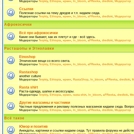
Модераторы
Terpkiy
,
Ethiopia
,
иркин
,
In_bloom
,
aFReeka
,
dredloki
,
Модератор
Ссылки
Полезнае ссылки на тему дредов и т.п. кидаем сюда.
Модераторы
Terpkiy
,
Ethiopia
,
иркин
,
In_bloom
,
aFReeka
,
dredloki
,
Модератор
Афрокосички
Всё про афрокосички
Какие они бывают, как их плетут и где - всё здесь.
Модераторы
Terpkiy
,
Ethiopia
,
иркин
,
In_bloom
,
aFReeka
,
dredloki
,
Модератор
Расташопы и Этнолавки
Etnoshop
Этнические вещи со всего света.
Модераторы
Terpkiy
,
Ethiopia
,
иркин
,
In_bloom
,
aFReeka
,
dredloki
,
Модератор
Rastashop
another culture
Модераторы
Terpkiy
,
Ethiopia
,
иркин
,
RastaShop
,
In_bloom
,
aFReeka
,
dredloki
,
М
Rasta shirt
Раста-одежда, шапки и аксессуары.
Модераторы
Terpkiy
,
Ethiopia
,
иркин
,
rasta-shirt
,
In_bloom
,
aFReeka
,
dredloki
,
Мо
Другие магазины и частники
Частные предложения и рекламу полезных магазинов кидаем сюда. Вопросы 
Модераторы
Terpkiy
,
Ethiopia
,
иркин
,
In_bloom
,
aFReeka
,
dredloki
,
Модератор
Всё такое
Юмор и позитив
Анекдоты, картинки и ссылки кидаем сюда. Тут правила форума не действ
Модераторы
Terpkiy
,
Ethiopia
,
иркин
,
In_bloom
,
aFReeka
,
dredloki
,
Модератор