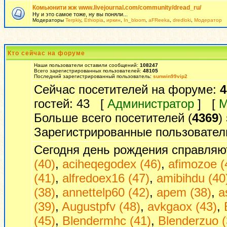
Комьюнити жж www.livejournal.com/community/dread_ru/
Ну и это самое тоже, ну вы поняли...
Модераторы
Terpkiy
,
Ethiopia
,
иркин
,
In_bloom
,
aFReeka
,
dredloki
,
Модератор
Кто сейчас на форуме
Наши пользователи оставили сообщений:
108247
Всего зарегистрированных пользователей:
48105
Последний зарегистрированный пользователь:
sunwin99vip2
Сейчас посетителей на форуме:
4
гостей: 43 [
Администратор
] [
М
Больше всего посетителей (
4369
)
Зарегистрированные пользовател
Сегодня день рождения справляю
(40)
,
aciheqegodex (46)
,
afimozoe (
(41)
,
alfredoex16 (47)
,
amibihdu (40
(38)
,
annettelp60 (42)
,
apem (38)
,
a
(39)
,
Augustpfv (48)
,
avkgaox (43)
,
(45)
,
Blendermhc (41)
,
Blenderzuo (