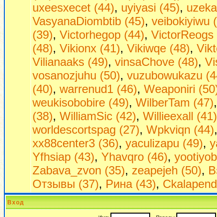
uxeesxecet (44)
,
uyiyasi (45)
,
uzeka
VasyanaDiombtib (45)
,
veibokiyiwu 
(39)
,
Victorhegop (44)
,
VictorReogs 
(48)
,
Vikionx (41)
,
Vikiwqe (48)
,
Vikt
Vilianaaks (49)
,
vinsaChove (48)
,
Vi
vosanozjuhu (50)
,
vuzubowukazu (4
(40)
,
warrenud1 (46)
,
Weaponiri (50
weukisobobire (49)
,
WilberTam (47)
(38)
,
WilliamSic (42)
,
Willieexall (41)
worldescortspag (27)
,
Wpkviqn (44)
xx88center3 (36)
,
yaculizapu (49)
,
y
Yfhsiap (43)
,
Yhavqro (46)
,
yootiyob
Zabava_zvon (35)
,
zeapejeh (50)
,
В
Отзывы (37)
,
Рина (43)
,
Сkalapend
Вход