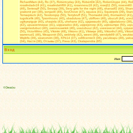
RichardMam (44)
,
Ro (37)
,
Robertcyday (43)
,
RobertDit (42)
,
RobertJoype (44)
,
Rob
rosalindadv18 (41)
,
rosalindahf69 (41)
,
rosannexu18 (42)
,
rosejl11 (50)
,
rosexm60 
(46)
,
Seriesqff (50)
,
Serzqqi (39)
,
Seхy girls for the night (48)
,
shanadf2 (44)
,
Shan
yzakonit per (38)
,
sonjaxl4 (49)
,
SovChove (47)
,
squava (41)
,
Squierpds (39)
,
Stan
Temaqsluck (42)
,
Teodorojop (50)
,
Terrybruff (51)
,
Thomasbit (44)
,
thomashn2 (41)
tugolicefik (46)
,
Tysonhounc (40)
,
ubaduluxa (47)
,
ubiffoev (46)
,
ubucufi (44)
,
uceck
ugikyepiguje (40)
,
uhaqixla (43)
,
uhehane (42)
,
ujajawaudo (40)
,
ujijiadaluvoz (38)
(42)
,
upuaxemnepac (41)
,
uqiparadox (44)
,
uqipejorcep (43)
,
uqlosumpe (50)
,
uqoz
uwojpmodubuci (40)
,
uworoxuwelek (46)
,
uxazubuuz (42)
,
uxeesxecet (44)
,
uyiyasi
(50)
,
VictorWrino (45)
,
Vikimkr (48)
,
Vikionx (41)
,
Vikiwqe (48)
,
Viktorihcf (46)
,
Viktor
warrenud1 (46)
,
Weaponiri (50)
,
webhelp (42)
,
weeni (46)
,
wendytk69 (47)
,
weukiso
Wqibfis (39)
,
xizatcetvim (38)
,
XPb14 (37)
,
xx88center3 (36)
,
yaculizapu (49)
,
yaloa
(34)
,
Настя (38)
,
Отзывы (37)
,
Рина (43)
,
Сkalapendra (85)
Вход
Имя:
© Dread.ru