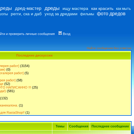
дреды
дреды
дред-мастер
ищу мастера
как красить
как мыть
фото дредов
регги, ска и даб
уход за дредами
шопы
фильмы
йти и проверить личные сообщения
Вход
Найти сообщения без ответов
Последние дискуссии
лерея работ]
(3154)
дам)
(0)
огалерея работ]
(5)
рея работ]
(58)
ще
(52)
ТО НАПИСАННО !!!
(25)
да!)
(581)
(132)
канекалона.
(1)
для RastaShop!!
(1)
Темы
Сообщения
Последнее сообщение