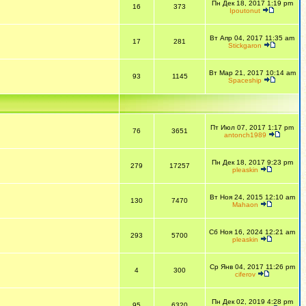
Пн Дек 18, 2017 1:19 pm
16
373
Ipoutonut
Вт Апр 04, 2017 11:35 am
17
281
Stickgaron
Вт Мар 21, 2017 10:14 am
93
1145
Spaceship
Пт Июл 07, 2017 1:17 pm
76
3651
antonch1989
Пн Дек 18, 2017 9:23 pm
279
17257
pleaskin
Вт Ноя 24, 2015 12:10 am
130
7470
Mahaon
Сб Ноя 16, 2024 12:21 am
293
5700
pleaskin
Ср Янв 04, 2017 11:26 pm
4
300
ciferov
Пн Дек 02, 2019 4:28 pm
95
6320