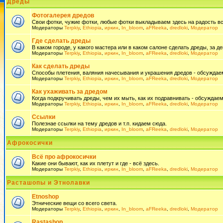
Дреды
Фотогалерея дредов
Свои фотки, чужие фотки, любые фотки выкладываем здесь на радость всем
Модераторы
Terpkiy
,
Ethiopia
,
иркин
,
In_bloom
,
aFReeka
,
dredloki
,
Модератор
Где сделать дреды
В каком городе, у какого мастера или в каком салоне сделать дреды, за де
Модераторы
Terpkiy
,
Ethiopia
,
иркин
,
In_bloom
,
aFReeka
,
dredloki
,
Модератор
Как сделать дреды
Способы плетения, валяния начесывания и украшения дредов - обсуждаем
Модераторы
Terpkiy
,
Ethiopia
,
иркин
,
In_bloom
,
aFReeka
,
dredloki
,
Модератор
Как ухаживать за дредом
Когда подкручивать дреды, чем их мыть, как их подравнивать - обсуждаем
Модераторы
Terpkiy
,
Ethiopia
,
иркин
,
In_bloom
,
aFReeka
,
dredloki
,
Модератор
Ссылки
Полезнае ссылки на тему дредов и т.п. кидаем сюда.
Модераторы
Terpkiy
,
Ethiopia
,
иркин
,
In_bloom
,
aFReeka
,
dredloki
,
Модератор
Афрокосички
Всё про афрокосички
Какие они бывают, как их плетут и где - всё здесь.
Модераторы
Terpkiy
,
Ethiopia
,
иркин
,
In_bloom
,
aFReeka
,
dredloki
,
Модератор
Расташопы и Этнолавки
Etnoshop
Этнические вещи со всего света.
Модераторы
Terpkiy
,
Ethiopia
,
иркин
,
In_bloom
,
aFReeka
,
dredloki
,
Модератор
Rastashop