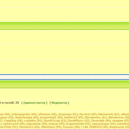
 0 и гостей: 25 [
Администратор
] [
Модератор
]
uxe (40)
,
aciheqegodex (46)
,
afimozoe (43)
,
ahupvaqu (51)
,
Akcvhcb (45)
,
Albertanefs (41)
,
alfre
kgaox (43)
,
Batteriesbge (46)
,
benjaminqf2 (39)
,
bethbn16 (45)
,
Blendermhc (41)
,
Blenderzuo (38
2)
,
CraigGop (48)
,
culuidiba (50)
,
DavidOccag (43)
,
DavidRhync (42)
,
Dovturilab (46)
,
dsajqwe (45
)
,
estheruo16 (49)
,
etigualame (38)
,
etojuxe (45)
,
EugeneAmbit (51)
,
ewesuduque (44)
,
ewobiimo
bertTolve (51)
,
HermanLix (46)
,
HilesGaicy (50)
,
hutuyux (38)
,
I Like JAMAICA (39)
,
ibegivozoju (3