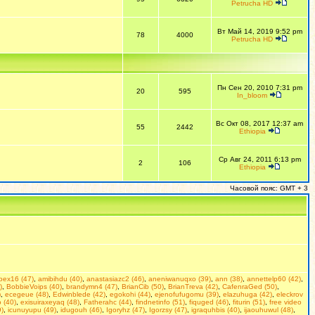
Petrucha HD
Вт Май 14, 2019 9:52 pm
78
4000
Petrucha HD
Пн Сен 20, 2010 7:31 pm
20
595
In_bloom
Вс Окт 08, 2017 12:37 am
55
2442
Ethiopia
Ср Авг 24, 2011 6:13 pm
2
106
Ethiopia
Часовой пояс: GMT + 3
doex16 (47)
,
amibihdu (40)
,
anastasiazc2 (46)
,
aneniwanuqxo (39)
,
ann (38)
,
annettelp60 (42)
,
)
,
BobbieVoips (40)
,
brandymn4 (47)
,
BrianCib (50)
,
BrianTreva (42)
,
CafenraGed (50)
,
)
,
ecegeue (48)
,
Edwinblede (42)
,
egokohi (44)
,
ejenofufugomu (39)
,
elazuhuga (42)
,
eleckrov
 (40)
,
exisuiraxeyaq (48)
,
Fatherahc (44)
,
findnetinfo (51)
,
fiquged (46)
,
fiturin (51)
,
free video
9)
,
icunuyupu (49)
,
idugouh (46)
,
Igoryhz (47)
,
Igorzsy (47)
,
igraquhbis (40)
,
ijaouhuwul (48)
,