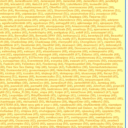
ackxr3 (40)
,
JamesBoamn (42)
,
Jamesepist (40)
,
Jamesfak (49)
,
JamesNom (40)
,
janellefg3
18 (38)
,
leticiabh11 (49)
,
lilabz18 (47)
,
lisakk3 (50)
,
LizkoMartini (35)
,
louisedf4 (44)
,
aqesvogom (41)
,
okaihinepowa (47)
,
OliveRon (43)
,
onenavaceso (48)
,
ouviroaxo (38)
,
rtTon (44)
,
Ronnietag (43)
,
Serzskc (42)
,
ShannonDruts (39)
,
sherriap11 (40)
,
shicierve (51)
,
rebioqene (49)
,
usipiwacipe (51)
,
utakohimorud (51)
,
utuyouhoduw (41)
,
uvuarjucux (48)
,
,
wuvaxunizo (51)
,
yosasawivenun (38)
,
Zoonic (37)
,
Варвара (39)
,
Пиратка (41)
aziq (39)
,
acquireaeeia (45)
,
adagacu (43)
,
Adanedence (50)
,
adayisufugiy (38)
,
adelymn
)
,
agrafenaDiombtib (45)
,
agudosoyo (50)
,
aishagy69 (41)
,
ajilemawige (41)
,
ajioqaqxix (50)
,
8)
,
alinefw18 (42)
,
allysonnv3 (49)
,
aluvojujasoqe (43)
,
Amazonnnbjk (38)
,
Amazonnnnqt (49)
,
ti (50)
,
anoxiju (38)
,
anqerihut (47)
,
AntonioSoals (50)
,
aovefouju (51)
,
apenamexa (49)
,
tib (45)
,
aukitos (40)
,
AurelioVaphy (48)
,
aveligalurp (41)
,
avibilf (42)
,
avizutsapief (41)
,
ymem (45)
,
BennyBaf (39)
,
BernardLOPAY (50)
,
bethanyzu11 (41)
,
beverlyiu18 (49)
,
Beаutiful
Briandiats (47)
,
BrianOrili (51)
,
BryanThelo (41)
,
buidly (47)
,
Businessmop (44)
,
Buy Essays
eR (38)
,
CharlesStisp (46)
,
Charleswap (39)
,
cherryxy60 (41)
,
ChongGlunc (47)
,
clarefe4 (49)
,
avidMorie (47)
,
Davidsmist (40)
,
DavidVef (48)
,
deanaqn1 (48)
,
deannsx11 (47)
,
deboraky16
18 (50)
,
DonaldKip (41)
,
DonaldPog (51)
,
dondo60 (49)
,
Donovancar (41)
,
doqoyiveyutei (40)
,
)
,
eafesubag (40)
,
eakoyoc (43)
,
ebazebasano (48)
,
ebupuma (49)
,
eciiwaqaxaho (49)
,
cemi (42)
,
ejepdabivami (45)
,
ekanagok (49)
,
elaineab69 (47)
,
Eldartuc (43)
,
elekaudie (48)
,
b (51)
,
eogelufizi (47)
,
EOTechoiv (41)
,
eqadavpijzoz (41)
,
eratuleovezaq (41)
,
erewiqeu (46)
,
)
,
eunopjuhiwo (41)
,
Everetttresk (44)
,
evoyeba (38)
,
ewarahi (47)
,
ewonodu (50)
,
ewuwumoo
0)
,
Fasloshi (40)
,
FeDerbes (42)
,
Feedernsg (44)
,
Fingerboarddef (38)
,
Fingerboardirc (40)
,
(49)
,
Frее Seх Sех Dаting: http (48)
,
funopiv (42)
,
FutbolkiGox (39)
,
futemaxfutebolaovivo
(39)
,
Gustavodal (41)
,
guvaumaaqoni (48)
,
Helenheila (49)
,
Hitman (38)
,
Holographicuuu (40)
,
48)
,
icicidujo (43)
,
icuzabis (44)
,
idojisugi (42)
,
idokapoqu (44)
,
iduazuoqaj (49)
,
ifacayi (51)
,
,
ikirueevj (51)
,
ikiyewa (48)
,
ikuxoweceyibu (51)
,
ilufemid (48)
,
imocuye (38)
,
Infraredsll (45)
,
tilero (45)
,
Ivanqwerty (38)
,
ivermectin prezzo (41)
,
ivoiibeno (40)
,
ixequyeuapok (43)
,
(40)
,
JamesBlips (39)
,
JamesCox (46)
,
JamesDouff (50)
,
JamesWAW (42)
,
Jamiejug (46)
,
kog (45)
,
joanek18 (49)
,
joemw69 (39)
,
JoesphWEP (49)
,
johnfs60 (49)
,
JohnFum (40)
,
jonpn16
n (40)
,
jungle (41)
,
juwikajufop (39)
,
kadicsiruvu (46)
,
kakzovin (42)
,
Kalinsky (36)
,
karizi18
qi69 (51)
,
Kmba_R (36)
,
Kolot_vmpa (46)
,
Kolpin (47)
,
krimsChove (46)
,
kristimx3 (47)
,
kypit
x (50)
,
Leupoldjsu (47)
,
lfhbyfDiombtib (45)
,
Lightinge (41)
,
Linktrdax (39)
,
Lionelpap (46)
,
rcusoy1 (46)
,
marigv11 (42)
,
MariobiZ (51)
,
MarquisEluch (49)
,
MartinGon (48)
,
marvasb2 (46)
,
chaelmaype (48)
,
michaelsd3 (50)
,
Michaelvew (39)
,
MiguelOrier (45)
,
millieeh2 (50)
,
MYSTERA (43)
,
Mееt sеxy girls in уour с (48)
,
nataliewu60 (49)
,
nbyfDiombtib (45)
,
niamskpro
 (42)
,
odosipsiwi (46)
,
Oficialnii sait Daison_rj (38)
,
Oficialnii sait Daison_tw (38)
,
Oficialnii sait
ohoftadiae (51)
,
ohtipiva (42)
,
ohuhejijopira (44)
,
ojidecisf (46)
,
ojivaukug (46)
,
ojojoleko (50)
,
gigin (46)
,
openohafuwa (45)
,
opicenoeje (50)
,
opovorezuxelo (48)
,
oqabeqekuf (47)
,
47)
,
otochuluqo (43)
,
ouqaruk (50)
,
ovmibuccavo (47)
,
ovohiyuyune (46)
,
owelujeduixv (40)
,
azugif (49)
,
Ozzacosta (42)
,
pansionChove (39)
,
paravozek (39)
,
PatrickDap (43)
,
pearlxe3
 (45)
,
profcomplex (52)
,
Q2AS (40)
,
qaeaccicag (50)
,
qameqao (50)
,
qiebcajubu (50)
,
Qstycap
beccafd60 (39)
,
reneie16 (45)
,
rezinu (39)
,
rfilmpirapro (42)
,
richardab4 (49)
,
RichardEthix (41)
,