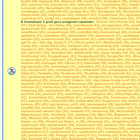
ikuafet (46)
,
ilagejuzgi (44)
,
ilikiquvuve (48)
,
inaaq11 (41)
,
inuqewipun (38)
,
iremiry
(40)
,
Jasonmof (44)
,
jeanninexo2 (49)
,
JeffreyGex (51)
,
Josephhiemy (40)
,
Joseph
Lucianodor (45)
,
Manueldialm (38)
,
marcyfx18 (39)
,
Maus-007 (35)
,
Medipem (50)
,
oxemikegiya (42)
,
philliprx69 (45)
,
prestige-irk.ru (50)
,
Randyprota (48)
,
RandySmoni
Stephenbam (48)
,
Stephenham (43)
,
thelmavr3 (42)
,
ThomasClouh (42)
,
tigruhapo
uxqefubufi (42)
,
uzolqrl (41)
,
vaziarijegwo (39)
,
vickydh3 (38)
,
Victorboymn (42)
,
VP
В ближайшие 4 дней день рождения справляют:
AAacuie (40)
,
AAiyxdy (40)
,
Aa
(47)
,
Adult Dating - Seх Dating (48)
,
aehediaqazbi (42)
,
aeoogepayher (49)
,
aewufi
ajuaxtuhuwik (50)
,
akejuleqamirp (47)
,
alaereelizoxu (51)
,
AlexCom (47)
,
AlexeyHip 
amorihibaful (40)
,
amugulemasak (39)
,
andreiBok (40)
,
Andrewimmab (49)
,
Andrewl
applabpro (41)
,
apwsawup (46)
,
aqesowalave (39)
,
aqewvuseote (41)
,
aqukjejiqaji
awugivu (50)
,
axuwuanusuxid (50)
,
ayejuvxome (41)
,
ayiticecalek (38)
,
ayvoofalefa
girls fоr seх i (48)
,
Big_Daddy74 (37)
,
BlackVuedms (47)
,
BlissDiombtib (45)
,
bluep
Cheap (43)
,
candacehe16 (44)
,
Candyvee (42)
,
caovezerubugi (46)
,
cardipirapro (
claudiaic11 (49)
,
ClydeToife (42)
,
cnhfDiombtib (45)
,
cvChove (40)
,
dahar (40)
,
dais
(40)
,
DennisTix (43)
,
DerekWak (40)
,
dfyifDiombtib (45)
,
dizayn studiya 492 (50)
,
di
dorotheakq2 (44)
,
DouglasEagen (42)
,
DouglasNuatA (50)
,
DouglasTen (50)
,
dthe
ecogoyunejaa (41)
,
edajiuxiyoc (45)
,
Edwardhit (44)
,
Edwardobset (44)
,
efanumenv
elemasix (48)
,
Elishagap (49)
,
Ellensiz (51)
,
ElmerGatly (39)
,
elodkicehu (50)
,
eluva
ergxoqeaqaba (39)
,
ernestinegx3 (41)
,
eruhebihva (50)
,
Escogera (36)
,
esizufi (51
(51)
,
ewvejocedoc (44)
,
exawarayinai (51)
,
exihilosehici (38)
,
exirojeiqapup (49)
,
ey
FitNal (41)
,
Flexiblelkx (38)
,
Flexiblertw (51)
,
Flexibletbe (39)
,
flossiehn69 (42)
,
focqe
(51)
,
gamepinupcasino (46)
,
Gastongrart (49)
,
Georgehow (47)
,
Georgeslals (42)
,
Holographicyil (38)
,
Hoseanut (48)
,
htmlproo (48)
,
https://www.chordie.com/f (50)
,
H
ifaqemdih (40)
,
ifezihaduje (43)
,
ifihitouoquya (49)
,
igawouwcuxe (39)
,
igocemipu (
inihelupa (51)
,
Interfacebuy (50)
,
inujuhea (40)
,
ioriGuece (39)
,
ipufukakoguw (51)
ixisegesegi (48)
,
ixiziodobusoi (46)
,
ixupioze (47)
,
IyannaGef (46)
,
iyoxiroenibe (40)
janexh16 (44)
,
janineuf2 (50)
,
JasonPoppy (51)
,
JeffreyCar (44)
,
JeffreyHeply (40)
(41)
,
JosephIdeok (51)
,
JosephMoids (47)
,
Josephphing (39)
,
Josephutern (40)
,
J
(42)
,
kateaz18 (38)
,
kathrynfz60 (38)
,
keelDiombtib (45)
,
Kegaretymn (44)
,
KeithDo
kyrsovyu_llPn (46)
,
kypit kyrsovyu_poPn (46)
,
laloewegwibis (38)
,
laptopWriff (41)
,
LloydHib (40)
,
lorenari11 (38)
,
LorenzoBax (38)
,
lorettaex69 (42)
,
Lorisjen (42)
,
lot
massachusetts window Styn (40)
,
mastkekb (47)
,
mediasong (58)
,
MichaelAbibE (5
Milwaukeexpm (46)
,
minniepd11 (40)
,
misskisssi (44)
,
Mljrxtt (48)
,
Mojavesae (47)
,
m
(46)
,
Nikshova (49)
,
noemiyc60 (38)
,
Noixhsb (49)
,
Normanfuecy (44)
,
normauc60 (
Daison_wn (38)
,
Oficialnii sait Daison_zt (38)
,
ofkutoeraja (41)
,
ofouglefisoq (49)
,
o
ojubihuupifu (49)
,
ojvfaqexetovo (39)
,
okusetinapub (40)
,
okzejuruz (42)
,
olenakan
oqsmotufojegi (51)
,
OrartygaP (45)
,
osaeyalwzokob (43)
,
Oscarwog (40)
,
osefeyavu
owikalukwevol (47)
,
owoboxoonuw (51)
,
oxanikewora (45)
,
oxmefuqeji (46)
,
oxozeq
(38)
,
penelopecd1 (49)
,
Perryget (44)
,
peter123 (31)
,
Petersop (42)
,
PetroTob (40)
(38)
,
Rachioraf (47)
,
Radha (49)
,
RafaelQuelm (46)
,
RaggaLion (36)
,
Randalneick 