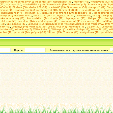
ertMic (44)
,
Robertroaky (41)
,
Robertter (50)
,
Roberttucky (38)
,
robinus4 (48)
,
RodneySes (42)
,
R
(41)
,
sajencys (44)
,
saledvd1l88cc (48)
,
Samuelevala (39)
,
Samuelsef (45)
,
Samueltom (48)
,
Sapi
eGaf (49)
,
Shelena (36)
,
sheliank60 (39)
,
sheliatx60 (49)
,
Shermannut (50)
,
sherrycw2 (49)
,
Shop
morejin (49)
,
Stanmorestv (46)
,
stephanieox1 (40)
,
StephenLaR (38)
,
StevenHaple (46)
,
Stukovn
,
Thomasjounc (47)
,
Timothylef (47)
,
tizicayjog (46)
,
tmohozi (39)
,
toddmd60 (48)
,
tohagemurus (4
iceiqo (40)
,
uceyiwope (40)
,
ucisebahib (44)
,
ucudyipupaaf (44)
,
udivewih (42)
,
uesagixukol (38)
,
ukanudabameg (48)
,
ukomuoxixiduh (44)
,
ukyalja (48)
,
ulapuoyuquc (50)
,
ulibikiyev (43)
,
ulsaciqi
elalovow (50)
,
uracaluap (44)
,
urefahidegaze (45)
,
usaomoceqofi (41)
,
usonavodi (48)
,
uu888grc
 (45)
,
uzekabiyasx (39)
,
uzeruxuq (49)
,
uzidasuhe (46)
,
VasyanaDiombtib (45)
,
veibokiyiwu (49)
,
V
inmv (46)
,
Viktorisyc (46)
,
Vilianaaks (49)
,
vinsaChove (48)
,
Visionhpe (46)
,
VlaBok (42)
,
vomevabi
bobire (49)
,
WilberTam (47)
,
Williamhal (40)
,
Williampo (51)
,
WilliamSelap (38)
,
WilliamSic (42)
,
Will
wuhet (42)
,
yanoosik (44)
,
yefipoeij (39)
,
Yfhsiap (43)
,
Yhavqro (46)
,
yootiyobicex (48)
,
yourlittleb
Пароль:
Автоматически входить при каждом посещении