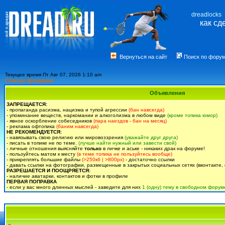
dreadlocks
как сд
Вернуться на сайт
Поиск по фору
Текущее время Пт Авг 07, 2026 1:10 am
Список форумов
Объявления
ЗАПРЕЩАЕТСЯ:
- пропаганда расизма, нацизма и тупой агрессии
(бан навсегда)
- упоминание веществ, наркомании и алкоголизма в любом виде
(кроме топика юмор)
- явное оскорбление собеседников
(пара наездов - бан на месяц)
- реклама офтопика
(баним навсегда)
НЕ РЕКОМЕНДУЕТСЯ:
- навязывать свою религию или мировоззрения
(уважайте друг друга)
- писать в топике не по теме.
(лучше найти нужный или завести свой)
- личные отношения выясняйте
только
в личке и аське - никаких драк на форуме!
- пользуйтесь матом к месту
(в теме топика не пользуйтесь вообще)
- прикреплять большие файлы
(>250кб | >800px)
- достаточно ссылки
- давать ссылки на фотографии, размещенные в закрытых социальных сетях (вконтакте, 
РАЗРЕШАЕТСЯ И ПООЩРЯЕТСЯ:
- наличие аватарки, контактов и фотки в профиле
ПЕРВАЯ ПОПРАВКА
- если у вас много длинных мыслей - заведите для них
1 (одну) тему в свободном форум