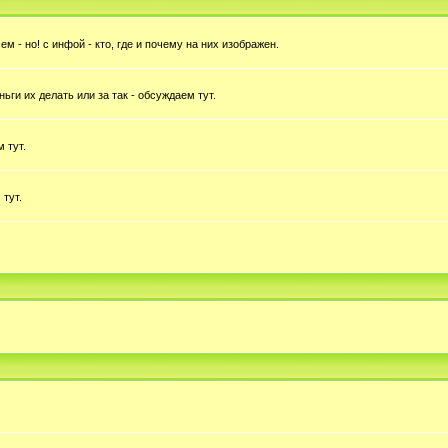
 - но! с инфой - кто, где и почему на них изображен.
ньги их делать или за так - обсуждаем тут.
 тут.
 тут.