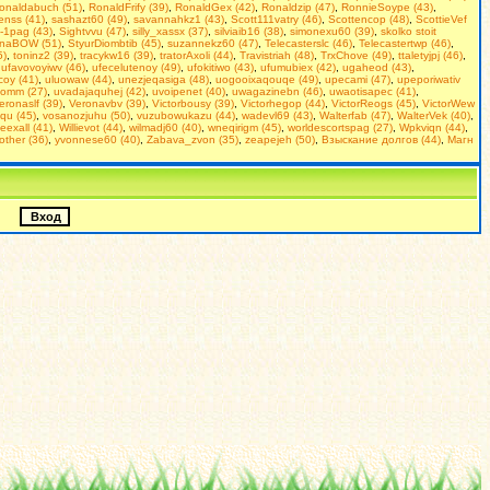
onaldabuch (51)
,
RonaldFrify (39)
,
RonaldGex (42)
,
Ronaldzip (47)
,
RonnieSoype (43)
,
enss (41)
,
sashazt60 (49)
,
savannahkz1 (43)
,
Scott111vatry (46)
,
Scottencop (48)
,
ScottieVef
-1pag (43)
,
Sightvvu (47)
,
silly_xassx (37)
,
silviaib16 (38)
,
simonexu60 (39)
,
skolko stoit
inaBOW (51)
,
StyurDiombtib (45)
,
suzannekz60 (47)
,
Telecasterslc (46)
,
Telecastertwp (46)
,
5)
,
toninz2 (39)
,
tracykw16 (39)
,
tratorAxoli (44)
,
Travistriah (48)
,
TrxChove (49)
,
ttaletyjpj (46)
,
,
ufavovoyiwv (46)
,
ufecelutenoy (49)
,
ufokitiwo (43)
,
ufumubiex (42)
,
ugaheod (43)
,
coy (41)
,
uluowaw (44)
,
unezjeqasiga (48)
,
uogooixaqouqe (49)
,
upecami (47)
,
upeporiwativ
omm (27)
,
uvadajaquhej (42)
,
uvoipenet (40)
,
uwagazinebn (46)
,
uwaotisapec (41)
,
eronaslf (39)
,
Veronavbv (39)
,
Victorbousy (39)
,
Victorhegop (44)
,
VictorReogs (45)
,
VictorWew
qu (45)
,
vosanozjuhu (50)
,
vuzubowukazu (44)
,
wadevl69 (43)
,
Walterfab (47)
,
WalterVek (40)
,
ieexall (41)
,
Willievot (44)
,
wilmadj60 (40)
,
wneqirigm (45)
,
worldescortspag (27)
,
Wpkviqn (44)
,
rother (36)
,
yvonnese60 (40)
,
Zabava_zvon (35)
,
zeapejeh (50)
,
Взыскание долгов (44)
,
Магн