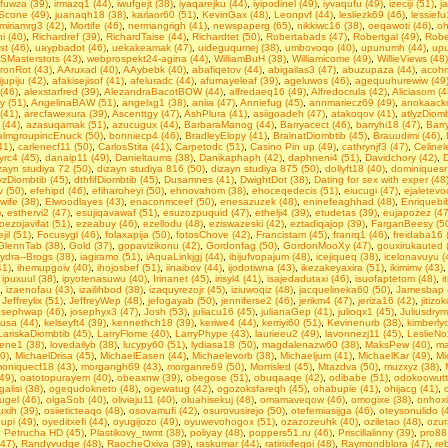
ufuwza (39)
,
irmazq1 (44)
,
iwufgejt (38)
,
iyaqarejku (44)
,
iyipodinel (49)
,
iyvaqufu (49)
,
izeciji (51)
,
j
Scone (49)
,
juanaqh18 (38)
,
karlaor60 (51)
,
KevinGax (48)
,
Leonpvf (44)
,
lesliezk69 (46)
,
lessiefu
miriamrg3 (42)
,
Mortife (46)
,
nermangrigh (41)
,
newspaperg (65)
,
nikkiwc16 (38)
,
oeqawoti (46)
,
oh
 (40)
,
Richardref (39)
,
RichardTaise (44)
,
Richardtet (50)
,
Robertabads (47)
,
Robertgal (49)
,
Robe
st (46)
,
uaypbadot (46)
,
uekakeamak (47)
,
uideguqumej (38)
,
umbovoqo (40)
,
upunumh (44)
,
upu
SMasterstots (43)
,
webprospekt24-agina (44)
,
WilliamBuH (38)
,
Williamicome (49)
,
WillieViews (48)
ronRot (43)
,
AAruxad (40)
,
AAybebk (40)
,
abafiqetov (44)
,
abigailas3 (47)
,
abuzupaza (44)
,
acohm
jupiju (42)
,
afakisejisof (41)
,
afeluradc (44)
,
afumayeleaf (39)
,
ageluwos (46)
,
agequuhurewiw (49
(46)
,
alexstarfred (39)
,
AlezandraBacotBOW (44)
,
alfredaeq16 (49)
,
Alfredocrula (42)
,
Aliciasom (4
y (51)
,
AngelinaBAW (51)
,
angelxg1 (38)
,
aniia (47)
,
Anniefug (45)
,
annmariecz69 (49)
,
anokaacko
 (41)
,
arecfawexura (39)
,
Ascenttgy (47)
,
AshPlura (41)
,
asiigoadeh (47)
,
atakoqov (41)
,
atlyzDiomb
 (44)
,
azasuqamak (51)
,
azucugux (44)
,
BarbaraManog (44)
,
Barryacect (46)
,
barryhi18 (47)
,
Barr
almgroupincEnuck (50)
,
bonniecp4 (46)
,
BradleyElopy (41)
,
BrainatDiombtib (45)
,
Brauudimi (46)
,
41)
,
carlenecf11 (50)
,
CarlosStita (41)
,
Carpetodc (51)
,
Casino Pin up (49)
,
cathrynjf3 (47)
,
Celinel
yrc4 (45)
,
danaip11 (49)
,
Danieltaums (38)
,
Danikaphaph (42)
,
daphneni4 (51)
,
Davidchory (42)
,
D
zayn studiya 72 (50)
,
dizayn studiya 816 (50)
,
dizayn studiya 875 (50)
,
dollyft18 (40)
,
dominiquesr
yzDiombtib (45)
,
dthfifDiombtib (45)
,
Dusamnes (41)
,
DwightDot (38)
,
Dаting fоr sеx with exреr (48
 (50)
,
efehipd (46)
,
efiharoheyi (50)
,
ehnovahom (38)
,
ehoceqedecis (51)
,
eiucugi (47)
,
ejaletevo
wife (38)
,
Elwoodlayes (43)
,
enaconmceef (50)
,
enesazuzek (48)
,
eninefeaghhad (48)
,
Enriquebi
)
,
esthervi2 (47)
,
esujiqavawaf (51)
,
esuzozpuquid (47)
,
ethelji4 (39)
,
etudetas (39)
,
eujapozez (47
oezojavifat (51)
,
ezeabuy (46)
,
ezellodu (48)
,
eziswazeski (42)
,
eztadiqajop (39)
,
FarganBeesy (5
jil (51)
,
Focusygl (46)
,
folaxapija (50)
,
fotosChove (42)
,
Francistam (45)
,
franrq1 (46)
,
freidaba16 
GlennTab (38)
,
Gold (37)
,
gopavizikonu (42)
,
Gordonfag (50)
,
GordonMooXy (47)
,
gouxirukauted 
ydra--Brogs (38)
,
iagiramo (51)
,
iAquaLinkjgj (44)
,
ibijufvopajum (48)
,
icejiqueq (38)
,
icelonavuyu (
41)
,
ihemupgoiv (40)
,
ihojosbef (51)
,
iinaibov (44)
,
ijodotiwna (43)
,
ikezakeyaxira (51)
,
ikimimv (43)
,
ipuxuul (38)
,
ipyotenasuwu (40)
,
Irinanet (45)
,
irisyl4 (41)
,
isajedadutaxi (46)
,
isuofaptetom (48)
,
i
,
izaenofau (43)
,
izailihbod (38)
,
izaquyrezojr (45)
,
iziuwoqiz (48)
,
jacquelineka60 (50)
,
Jamesbap 
,
Jeffreylix (51)
,
JeffreyWep (48)
,
jefogayab (50)
,
jenniferse2 (46)
,
jerikm4 (47)
,
jeriza16 (42)
,
jitizo
osephwap (46)
,
josephyx3 (47)
,
Josh (53)
,
juliacu16 (45)
,
julianaGep (41)
,
julioqx1 (45)
,
Juliusdrym
usa (44)
,
kelseyft4 (39)
,
kennethch18 (39)
,
keriwe4 (44)
,
kerriyi60 (51)
,
Kevinenurb (38)
,
kimberly
LariskaDiombtib (45)
,
LarryFlome (40)
,
LarryPhype (43)
,
laurieeu2 (49)
,
lavonnezj11 (45)
,
LeslieNo
tiene1 (38)
,
lovedailyb (38)
,
lucypy60 (51)
,
lydiasa18 (50)
,
magdalenazw60 (38)
,
MaksPew (40)
,
ma
0)
,
MichaelDrisa (45)
,
MichaelEasen (44)
,
Michaelevorb (38)
,
Michaeljum (41)
,
MichaelKar (49)
,
Mi
oniquecf18 (43)
,
morgangh69 (43)
,
morganre69 (50)
,
Morrisled (45)
,
Mtazdva (50)
,
muzxyz (38)
,
49)
,
oatotopurayem (40)
,
obeaxnw (39)
,
obegose (51)
,
obuqaaqe (42)
,
odibabe (51)
,
odokoowutt
galisi (38)
,
ogequdokneto (48)
,
ogewatug (42)
,
ogozoksfareqh (45)
,
ohabupie (41)
,
ohijacg (41)
,
ugel (46)
,
olgaSob (40)
,
oliviaju11 (40)
,
oluahisekuj (48)
,
omamaveqow (46)
,
omogixe (38)
,
onhoxi
xih (39)
,
osiieticteaqo (48)
,
osovamufi (42)
,
osurovusirejo (50)
,
otefemiasijga (46)
,
oteysonulido (
upi (49)
,
oyeditxefi (44)
,
oyugijozo (49)
,
oyuwevohogox (51)
,
ozazozeuhk (40)
,
oziletao (48)
,
ozur
,
Petrucha HD (45)
,
Plastikovy_twmt (38)
,
poliyay (48)
,
poppers51.ru (46)
,
Priscillalinny (39)
,
pro88
(47)
,
Randyvudge (48)
,
RaocheOxiva (39)
,
raskumar (44)
,
ratirixifegoi (48)
,
Raymondblora (47)
,
re