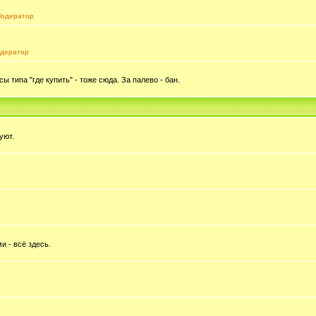
одератор
дератор
типа "где купить" - тоже сюда. За палево - бан.
уют.
и - всё здесь.