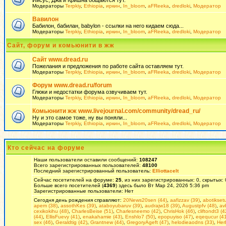
Иисус, Джа и Кришна общаются тут.
Модераторы
Terpkiy
,
Ethiopia
,
иркин
,
In_bloom
,
aFReeka
,
dredloki
,
Модератор
Вавилон
Бабилон, бабилан, babylon - ссылки на него кидаем сюда...
Модераторы
Terpkiy
,
Ethiopia
,
иркин
,
In_bloom
,
aFReeka
,
dredloki
,
Модератор
Сайт, форум и комьюнити в жж
Сайт www.dread.ru
Пожелания и предложения по работе сайта оставляем тут.
Модераторы
Terpkiy
,
Ethiopia
,
иркин
,
In_bloom
,
aFReeka
,
dredloki
,
Модератор
Форум www.dread.ru/forum
Глюки и недостатки форума озвучиваем тут.
Модераторы
Terpkiy
,
Ethiopia
,
иркин
,
In_bloom
,
aFReeka
,
dredloki
,
Модератор
Комьюнити жж www.livejournal.com/community/dread_ru/
Ну и это самое тоже, ну вы поняли...
Модераторы
Terpkiy
,
Ethiopia
,
иркин
,
In_bloom
,
aFReeka
,
dredloki
,
Модератор
Кто сейчас на форуме
Наши пользователи оставили сообщений:
108247
Всего зарегистрированных пользователей:
48100
Последний зарегистрированный пользователь:
Elliottacelt
Сейчас посетителей на форуме:
25
, из них зарегистрированных: 0, скрытых:
Больше всего посетителей (
4369
) здесь было Вт Мар 24, 2026 5:36 pm
Зарегистрированные пользователи: Нет
Сегодня день рождения справляют:
20News20sen (44)
,
aafizzav (39)
,
abotikset
apem (38)
,
assothKes (39)
,
ataboyubaruv (39)
,
audrajw18 (39)
,
Augustpfv (48)
,
av
cexikokihu (48)
,
CharlesBeise (51)
,
Charlesneemo (42)
,
ChrisHok (46)
,
cliftondt3 (4
(44)
,
EllisFuevy (41)
,
enakahamie (43)
,
Enshlo7 (50)
,
epopuyiso (47)
,
eqequcur (41
sex (46)
,
Geraldtig (42)
,
Grantnew (44)
,
GregoryAgeft (47)
,
helodieaodns (33)
,
Her