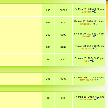
Вс Мар 31, 2024 9:02 am
635
30600
Ethiopia
Пн Авг 27, 2018 11:43 am
401
5586
[R][U][D]{e}
Вт Фев 20, 2018 11:37 pm
267
5998
pleaskin
Пт Мар 23, 2018 10:25 pm
286
8734
Варвара
Пт Фев 23, 2024 5:30 pm
24
412
rubis
Ср Июл 19, 2017 1:14 pm
261
5087
ПАТИХАЕР
Пт Май 10, 2013 7:02 pm
12
698
vishnushkin