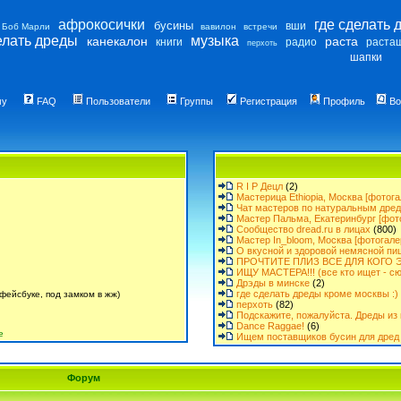
афрокосички
где сделать 
бусины
вши
Боб Марли
вавилон
встречи
елать дреды
музыка
канекалон
раста
книги
радио
раста
перхоть
шапки
му
FAQ
Пользователи
Группы
Регистрация
Профиль
Во
R I P Децл
(2)
Мастерица Ethiopia, Москва [фотога
Чат мастеров по натуральным дре
Мастер Пальма, Екатеринбург [фот
Сообщество dread.ru в лицах
(800)
Мастер In_bloom, Москва [фотогале
О вкусной и здоровой немясной пи
ПРОЧТИТЕ ПЛИЗ ВСЕ ДЛЯ КОГО Э
ИЩУ МАСТЕРА!!! (все кто ищет - сю
Дрэды в минске
(2)
где сделать дреды кроме москвы :)
фейсбуке, под замком в жж)
перхоть
(82)
Подскажите, пожалуйста. Дреды из 
Dance Raggae!
(6)
е
Ищем поставщиков бусин для дред 
Форум