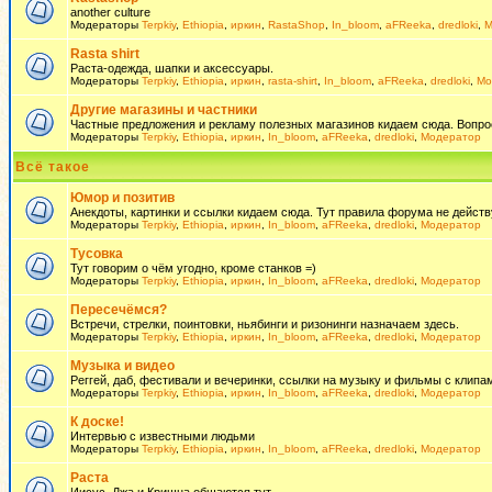
another culture
Модераторы
Terpkiy
,
Ethiopia
,
иркин
,
RastaShop
,
In_bloom
,
aFReeka
,
dredloki
,
М
Rasta shirt
Раста-одежда, шапки и аксессуары.
Модераторы
Terpkiy
,
Ethiopia
,
иркин
,
rasta-shirt
,
In_bloom
,
aFReeka
,
dredloki
,
Мо
Другие магазины и частники
Частные предложения и рекламу полезных магазинов кидаем сюда. Вопросы 
Модераторы
Terpkiy
,
Ethiopia
,
иркин
,
In_bloom
,
aFReeka
,
dredloki
,
Модератор
Всё такое
Юмор и позитив
Анекдоты, картинки и ссылки кидаем сюда. Тут правила форума не действ
Модераторы
Terpkiy
,
Ethiopia
,
иркин
,
In_bloom
,
aFReeka
,
dredloki
,
Модератор
Тусовка
Тут говорим о чём угодно, кроме станков =)
Модераторы
Terpkiy
,
Ethiopia
,
иркин
,
In_bloom
,
aFReeka
,
dredloki
,
Модератор
Пересечёмся?
Встречи, стрелки, поинтовки, ньябинги и ризонинги назначаем здесь.
Модераторы
Terpkiy
,
Ethiopia
,
иркин
,
In_bloom
,
aFReeka
,
dredloki
,
Модератор
Музыка и видео
Реггей, даб, фестивали и вечеринки, ссылки на музыку и фильмы с клипам
Модераторы
Terpkiy
,
Ethiopia
,
иркин
,
In_bloom
,
aFReeka
,
dredloki
,
Модератор
К доске!
Интервью с известными людьми
Модераторы
Terpkiy
,
Ethiopia
,
иркин
,
In_bloom
,
aFReeka
,
dredloki
,
Модератор
Раста