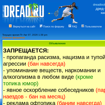
dreadloc
дред
ка
Вернуться на сайт
Поиск по форуму
FAQ
Пользователи
Текущее время Пт Авг 07, 2026 1:39 pm
Список форумов
Объявления
ЗАПРЕЩАЕТСЯ:
- пропаганда расизма, нацизма и тупо
агрессии
(бан навсегда)
- упоминание веществ, наркомании и
алкоголизма в любом виде
(кроме
топика юмор)
- явное оскорбление собеседников
(па
наездов - бан на месяц)
- реклама офтопика
(баним навсегда)