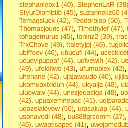
stephanieox1 (40)
,
StephenLaR (38
StyurDiombtib (45)
,
suzannekz60 (4
Temaqsluck (42)
,
Teodorojop (50)
,
T
Thomasjounc (47)
,
Timothylef (47)
,
tohagemurus (45)
,
toninz2 (39)
,
tra
TrxChove (49)
,
ttaletyjpj (46)
,
tugoli
ubiffoev (46)
,
ubucufi (44)
,
uceckice
ucudyipupaaf (44)
,
udivewih (42)
,
ue
(49)
,
ufokitiwo (43)
,
ufumubiex (42)
uhehane (42)
,
ujajawaudo (40)
,
ujij
ukomuoxixiduh (44)
,
ukyalja (48)
,
ul
uluowaw (44)
,
unezjeqasiga (48)
,
uo
(42)
,
upuaxemnepac (41)
,
uqiparado
uqozelalovow (50)
,
uracaluap (44)
,
usonavodi (48)
,
uu888grcomm (27)
(46)
,
uwaotisapec (41)
,
uwojpmodubu