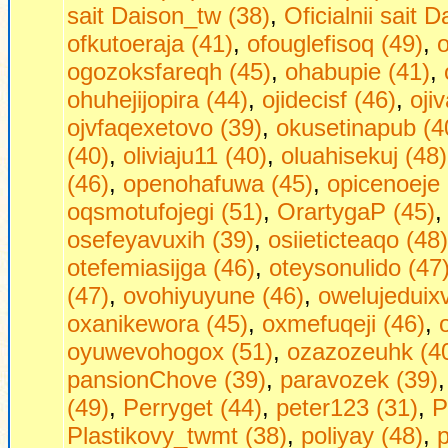
sait Daison_tw (38)
,
Oficialnii sait 
ofkutoeraja (41)
,
ofouglefisoq (49)
,
o
ogozoksfareqh (45)
,
ohabupie (41)
,
ohuhejijopira (44)
,
ojidecisf (46)
,
oji
ojvfaqexetovo (39)
,
okusetinapub (4
(40)
,
oliviaju11 (40)
,
oluahisekuj (48)
(46)
,
openohafuwa (45)
,
opicenoeje 
oqsmotufojegi (51)
,
OrartygaP (45)
osefeyavuxih (39)
,
osiieticteaqo (48)
otefemiasijga (46)
,
oteysonulido (47
(47)
,
ovohiyuyune (46)
,
owelujeduixv
oxanikewora (45)
,
oxmefuqeji (46)
,
oyuwevohogox (51)
,
ozazozeuhk (4
pansionChove (39)
,
paravozek (39)
(49)
,
Perryget (44)
,
peter123 (31)
,
P
Plastikovy_twmt (38)
,
poliyay (48)
,