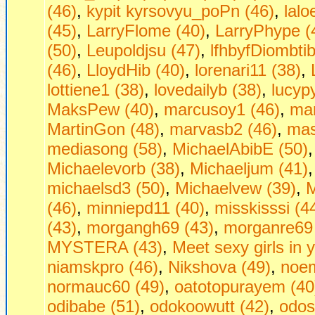
(46)
,
kypit kyrsovyu_poPn (46)
,
lalo
(45)
,
LarryFlome (40)
,
LarryPhype (
(50)
,
Leupoldjsu (47)
,
lfhbyfDiombtib
(46)
,
LloydHib (40)
,
lorenari11 (38)
,
lottiene1 (38)
,
lovedailyb (38)
,
lucyp
MaksPew (40)
,
marcusoy1 (46)
,
mar
MartinGon (48)
,
marvasb2 (46)
,
mas
mediasong (58)
,
MichaelAbibE (50)
Michaelevorb (38)
,
Michaeljum (41)
michaelsd3 (50)
,
Michaelvew (39)
,
M
(46)
,
minniepd11 (40)
,
misskisssi (4
(43)
,
morgangh69 (43)
,
morganre69 
MYSTERA (43)
,
Mееt sеxy girls in 
niamskpro (46)
,
Nikshova (49)
,
noem
normauc60 (49)
,
oatotopurayem (40
odibabe (51)
,
odokoowutt (42)
,
odos