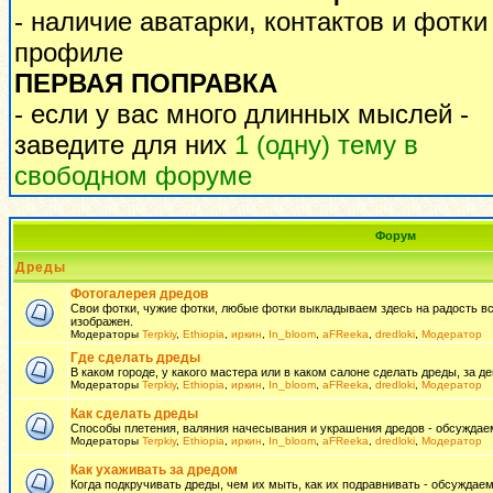
- наличие аватарки, контактов и фотки
профиле
ПЕРВАЯ ПОПРАВКА
- если у вас много длинных мыслей -
заведите для них
1 (одну) тему в
свободном форуме
Форум
Дреды
Фотогалерея дредов
Свои фотки, чужие фотки, любые фотки выкладываем здесь на радость всем
изображен.
Модераторы
Terpkiy
,
Ethiopia
,
иркин
,
In_bloom
,
aFReeka
,
dredloki
,
Модератор
Где сделать дреды
В каком городе, у какого мастера или в каком салоне сделать дреды, за де
Модераторы
Terpkiy
,
Ethiopia
,
иркин
,
In_bloom
,
aFReeka
,
dredloki
,
Модератор
Как сделать дреды
Способы плетения, валяния начесывания и украшения дредов - обсуждаем
Модераторы
Terpkiy
,
Ethiopia
,
иркин
,
In_bloom
,
aFReeka
,
dredloki
,
Модератор
Как ухаживать за дредом
Когда подкручивать дреды, чем их мыть, как их подравнивать - обсуждаем