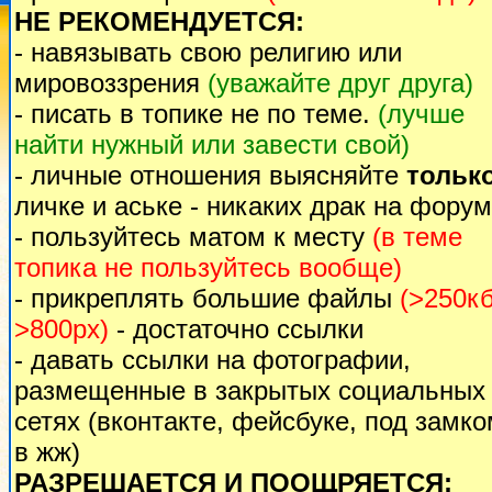
НЕ РЕКОМЕНДУЕТСЯ:
- навязывать свою религию или
мировоззрения
(уважайте друг друга)
- писать в топике не по теме.
(лучше
найти нужный или завести свой)
- личные отношения выясняйте
тольк
личке и аське - никаких драк на форум
- пользуйтесь матом к месту
(в теме
топика не пользуйтесь вообще)
- прикреплять большие файлы
(>250кб
>800px)
- достаточно ссылки
- давать ссылки на фотографии,
размещенные в закрытых социальных
сетях (вконтакте, фейсбуке, под замк
в жж)
РАЗРЕШАЕТСЯ И ПООЩРЯЕТСЯ: