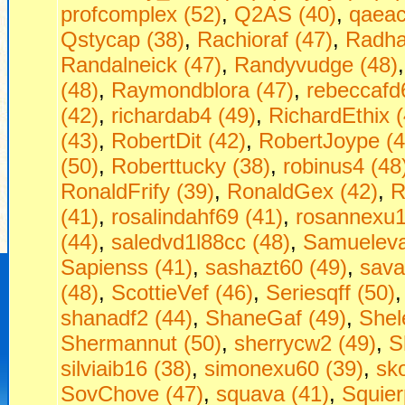
profcomplex (52)
,
Q2AS (40)
,
qaeac
Qstycap (38)
,
Rachioraf (47)
,
Radha
Randalneick (47)
,
Randyvudge (48)
(48)
,
Raymondblora (47)
,
rebeccafd
(42)
,
richardab4 (49)
,
RichardEthix (
(43)
,
RobertDit (42)
,
RobertJoype (4
(50)
,
Roberttucky (38)
,
robinus4 (48
RonaldFrify (39)
,
RonaldGex (42)
,
R
(41)
,
rosalindahf69 (41)
,
rosannexu1
(44)
,
saledvd1l88cc (48)
,
Samueleva
Sapienss (41)
,
sashazt60 (49)
,
sava
(48)
,
ScottieVef (46)
,
Seriesqff (50)
shanadf2 (44)
,
ShaneGaf (49)
,
Shel
Shermannut (50)
,
sherrycw2 (49)
,
S
silviaib16 (38)
,
simonexu60 (39)
,
sko
SovChove (47)
,
squava (41)
,
Squier