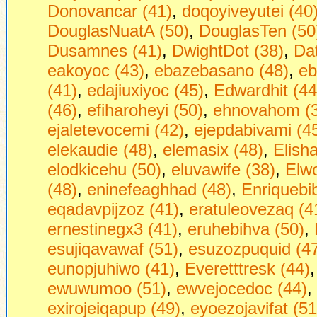
Donovancar (41)
,
doqoyiveyutei (40
DouglasNuatA (50)
,
DouglasTen (50
Dusamnes (41)
,
DwightDot (38)
,
Dаt
eakoyoc (43)
,
ebazebasano (48)
,
eb
(41)
,
edajiuxiyoc (45)
,
Edwardhit (44
(46)
,
efiharoheyi (50)
,
ehnovahom (
ejaletevocemi (42)
,
ejepdabivami (4
elekaudie (48)
,
elemasix (48)
,
Elish
elodkicehu (50)
,
eluvawife (38)
,
Elw
(48)
,
eninefeaghhad (48)
,
Enriquebi
eqadavpijzoz (41)
,
eratuleovezaq (4
ernestinegx3 (41)
,
eruhebihva (50)
,
esujiqavawaf (51)
,
esuzozpuquid (4
eunopjuhiwo (41)
,
Everetttresk (44)
ewuwumoo (51)
,
ewvejocedoc (44)
,
exirojeiqapup (49)
,
eyoezojavifat (51