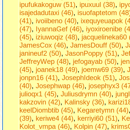
ipufukakoguw (51)
,
ipuxuul (38)
,
ipy
isajedadutaxi (46)
,
isuofaptetom (48
(41)
,
ivoiibeno (40)
,
ixequyeuapok (
(47)
,
IyannaGef (46)
,
iyoxiroenibe (
(45)
,
iziuwoqiz (48)
,
jacquelineka60 
JamesCox (46)
,
JamesDouff (50)
,
J
janineuf2 (50)
,
JasonPoppy (51)
,
Je
JeffreyWep (48)
,
jefogayab (50)
,
jen
(45)
,
joanek18 (49)
,
joemw69 (39)
,
jonpn16 (41)
,
JosephIdeok (51)
,
Jos
(40)
,
Josephwap (46)
,
josephyx3 (4
julioqx1 (45)
,
Juliusdrymn (40)
,
jung
kakzovin (42)
,
Kalinsky (36)
,
karizi1
keelDiombtib (45)
,
Kegaretymn (44)
(39)
,
keriwe4 (44)
,
kerriyi60 (51)
,
Ke
Kolot_vmpa (46)
,
Kolpin (47)
,
krims