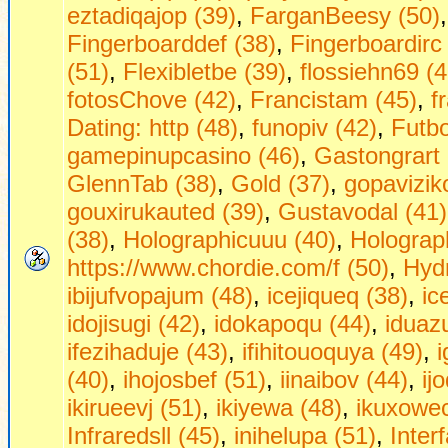
eztadiqajop (39)
,
FarganBeesy (50)
Fingerboarddef (38)
,
Fingerboardirc
(51)
,
Flexibletbe (39)
,
flossiehn69 (4
fotosChove (42)
,
Francistam (45)
,
f
Dаting: http (48)
,
funopiv (42)
,
Futbo
gamepinupcasino (46)
,
Gastongrart 
GlennTab (38)
,
Gold (37)
,
gopavizik
gouxirukauted (39)
,
Gustavodal (41)
(38)
,
Holographicuuu (40)
,
Holograph
https://www.chordie.com/f (50)
,
Hydr
ibijufvopajum (48)
,
icejiqueq (38)
,
ic
idojisugi (42)
,
idokapoqu (44)
,
iduaz
ifezihaduje (43)
,
ifihitouoquya (49)
,
(40)
,
ihojosbef (51)
,
iinaibov (44)
,
ij
ikirueevj (51)
,
ikiyewa (48)
,
ikuxowec
Infraredsll (45)
,
inihelupa (51)
,
Inter