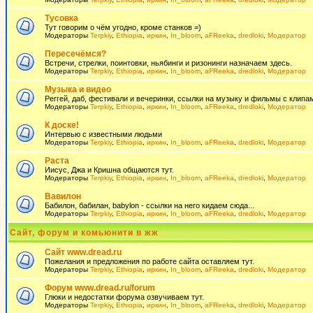
Тусовка
Тут говорим о чём угодно, кроме станков =)
Модераторы
Terpkiy
,
Ethiopia
,
иркин
,
In_bloom
,
aFReeka
,
dredloki
,
Модератор
Пересечёмся?
Встречи, стрелки, поинтовки, ньябинги и ризонинги назначаем здесь.
Модераторы
Terpkiy
,
Ethiopia
,
иркин
,
In_bloom
,
aFReeka
,
dredloki
,
Модератор
Музыка и видео
Реггей, даб, фестивали и вечеринки, ссылки на музыку и фильмы с клипам
Модераторы
Terpkiy
,
Ethiopia
,
иркин
,
In_bloom
,
aFReeka
,
dredloki
,
Модератор
К доске!
Интервью с известными людьми
Модераторы
Terpkiy
,
Ethiopia
,
иркин
,
In_bloom
,
aFReeka
,
dredloki
,
Модератор
Раста
Иисус, Джа и Кришна общаются тут.
Модераторы
Terpkiy
,
Ethiopia
,
иркин
,
In_bloom
,
aFReeka
,
dredloki
,
Модератор
Вавилон
Бабилон, бабилан, babylon - ссылки на него кидаем сюда...
Модераторы
Terpkiy
,
Ethiopia
,
иркин
,
In_bloom
,
aFReeka
,
dredloki
,
Модератор
Сайт, форум и комьюнити в жж
Сайт www.dread.ru
Пожелания и предложения по работе сайта оставляем тут.
Модераторы
Terpkiy
,
Ethiopia
,
иркин
,
In_bloom
,
aFReeka
,
dredloki
,
Модератор
Форум www.dread.ru/forum
Глюки и недостатки форума озвучиваем тут.
Модераторы
Terpkiy
,
Ethiopia
,
иркин
,
In_bloom
,
aFReeka
,
dredloki
,
Модератор