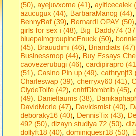
(50)
,
ayejuvxome (41)
,
ayiticecalek 
azucugux (44)
,
BarbaraManog (44)
BennyBaf (39)
,
BernardLOPAY (50)
girls fоr seх i (48)
,
Big_Daddy74 (37
bluepalmgroupincEnuck (50)
,
bonni
(45)
,
Brauudimi (46)
,
Briandiats (47)
Businessmop (44)
,
Buy Essays Che
caovezerubugi (46)
,
cardipirapro (41
(51)
,
Casino Pin up (49)
,
cathrynjf3 
Charleswap (39)
,
cherryxy60 (41)
,
C
ClydeToife (42)
,
cnhfDiombtib (45)
,
(49)
,
Danieltaums (38)
,
Danikaphaph
DavidMorie (47)
,
Davidsmist (40)
,
D
deboraky16 (40)
,
DennisTix (43)
,
De
492 (50)
,
dizayn studiya 72 (50)
,
diz
dollyft18 (40)
,
dominiquesr18 (50)
,
D