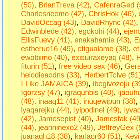
(50)
,
BrianTreva (42)
,
CafenraGed (
Charlesneemo (42)
,
ChrisHok (46)
,
DavidOccag (43)
,
DavidRhync (42)
Edwinblede (42)
,
egokohi (44)
,
ejen
EllisFuevy (41)
,
enakahamie (43)
,
E
estheruo16 (49)
,
etigualame (38)
,
et
ewobiimo (40)
,
exisuiraxeyaq (48)
,
F
fiturin (51)
,
free video sex (46)
,
Gera
helodieaodns (33)
,
HerbertTolve (51
I Like JAMAICA (39)
,
ibegivozoju (3
Igorzsy (47)
,
igraquhbis (40)
,
ijaouh
(48)
,
inaaq11 (41)
,
inuqewipun (38)
,
iyaqarejku (44)
,
iyipodinel (49)
,
iyva
(42)
,
Jamesepist (40)
,
Jamesfak (49
(44)
,
jeanninexo2 (49)
,
JeffreyGex (
juanaqh18 (38)
,
karlaor60 (51)
,
Kevi