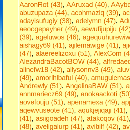
AaronRot (43)
,
AAruxad (40)
,
AAybe
abuzupaza (44)
,
acohmaziq (39)
,
ac
adayisufugiy (38)
,
adelymn (47)
,
Adu
aeoogepayher (49)
,
aewufijupiju (42
(39)
,
ageluwos (46)
,
agequuhurewiw
aishagy69 (41)
,
ajilemawige (41)
,
aj
(47)
,
alaereelizoxu (51)
,
AlexCom (4
AlezandraBacotBOW (44)
,
alfredae
alinefw18 (42)
,
allysonnv3 (49)
,
aluv
(49)
,
amorihibaful (40)
,
amugulemas
Andrewly (51)
,
AngelinaBAW (51)
,
a
annmariecz69 (49)
,
anokaackoti (50
aovefouju (51)
,
apenamexa (49)
,
ap
aqewvuseote (41)
,
aqukjejiqaji (41)
,
(41)
,
asiigoadeh (47)
,
atakoqov (41)
(48)
,
aveligalurp (41)
,
avibilf (42)
,
av