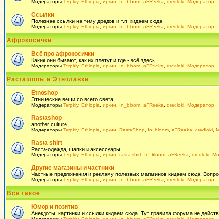
Модераторы
Terpkiy
,
Ethiopia
,
иркин
,
In_bloom
,
aFReeka
,
dredloki
,
Модератор
Ссылки
Полезнае ссылки на тему дредов и т.п. кидаем сюда.
Модераторы
Terpkiy
,
Ethiopia
,
иркин
,
In_bloom
,
aFReeka
,
dredloki
,
Модератор
Афрокосички
Всё про афрокосички
Какие они бывают, как их плетут и где - всё здесь.
Модераторы
Terpkiy
,
Ethiopia
,
иркин
,
In_bloom
,
aFReeka
,
dredloki
,
Модератор
Расташопы и Этнолавки
Etnoshop
Этнические вещи со всего света.
Модераторы
Terpkiy
,
Ethiopia
,
иркин
,
In_bloom
,
aFReeka
,
dredloki
,
Модератор
Rastashop
another culture
Модераторы
Terpkiy
,
Ethiopia
,
иркин
,
RastaShop
,
In_bloom
,
aFReeka
,
dredloki
,
М
Rasta shirt
Раста-одежда, шапки и аксессуары.
Модераторы
Terpkiy
,
Ethiopia
,
иркин
,
rasta-shirt
,
In_bloom
,
aFReeka
,
dredloki
,
Мо
Другие магазины и частники
Частные предложения и рекламу полезных магазинов кидаем сюда. Вопросы 
Модераторы
Terpkiy
,
Ethiopia
,
иркин
,
In_bloom
,
aFReeka
,
dredloki
,
Модератор
Всё такое
Юмор и позитив
Анекдоты, картинки и ссылки кидаем сюда. Тут правила форума не действ
Модераторы
Terpkiy
,
Ethiopia
,
иркин
,
In_bloom
,
aFReeka
,
dredloki
,
Модератор