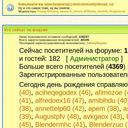
Комьюнити жж www.livejournal.com/community/dread_ru/
Ну и это самое тоже, ну вы поняли...
Модераторы
Terpkiy
,
Ethiopia
,
иркин
,
In_bloom
,
aFReeka
,
dredloki
,
Модератор
Кто сейчас на форуме
Наши пользователи оставили сообщений:
108247
Всего зарегистрированных пользователей:
48106
Последний зарегистрированный пользователь:
JohnnyOxymn
Сейчас посетителей на форуме:
1
и гостей: 182 [
Администратор
]
Больше всего посетителей (
4369
)
Зарегистрированные пользовател
Сегодня день рождения справляю
(40)
,
aciheqegodex (46)
,
afimozoe (
(41)
,
alfredoex16 (47)
,
amibihdu (40
(38)
,
annettelp60 (42)
,
apem (38)
,
a
(39)
,
Augustpfv (48)
,
avkgaox (43)
,
(45)
,
Blendermhc (41)
,
Blenderzuo (