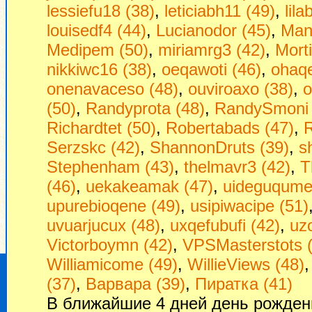
lessiefu18 (38)
,
leticiabh11 (49)
,
lil
louisedf4 (44)
,
Lucianodor (45)
,
Man
Medipem (50)
,
miriamrg3 (42)
,
Morti
nikkiwc16 (38)
,
oeqawoti (46)
,
ohaq
onenavaceso (48)
,
ouviroaxo (38)
,
o
(50)
,
Randyprota (48)
,
RandySmoni 
Richardtet (50)
,
Robertabads (47)
,
R
Serzskc (42)
,
ShannonDruts (39)
,
s
Stephenham (43)
,
thelmavr3 (42)
,
T
(46)
,
uekakeamak (47)
,
uideguqumej
upurebioqene (49)
,
usipiwacipe (51)
uvuarjucux (48)
,
uxqefubufi (42)
,
uzo
Victorboymn (42)
,
VPSMasterstots 
Williamicome (49)
,
WillieViews (48)
(37)
,
Варвара (39)
,
Пиратка (41)
В ближайшие 4 дней день рожден