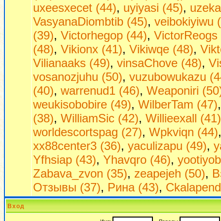
uxeesxecet (44)
,
uyiyasi (45)
,
uzeka
VasyanaDiombtib (45)
,
veibokiyiwu 
(39)
,
Victorhegop (44)
,
VictorReogs 
(48)
,
Vikionx (41)
,
Vikiwqe (48)
,
Vikt
Vilianaaks (49)
,
vinsaChove (48)
,
Vi
vosanozjuhu (50)
,
vuzubowukazu (4
(40)
,
warrenud1 (46)
,
Weaponiri (50
weukisobobire (49)
,
WilberTam (47)
(38)
,
WilliamSic (42)
,
Willieexall (41)
worldescortspag (27)
,
Wpkviqn (44)
xx88center3 (36)
,
yaculizapu (49)
,
y
Yfhsiap (43)
,
Yhavqro (46)
,
yootiyob
Zabava_zvon (35)
,
zeapejeh (50)
,
В
Отзывы (37)
,
Рина (43)
,
Сkalapend
Вход