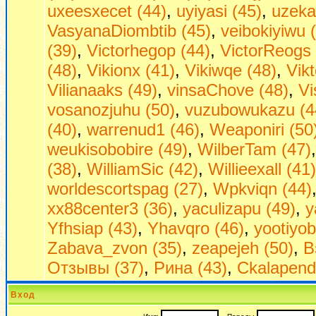
uxeesxecet (44)
,
uyiyasi (45)
,
uzeka
VasyanaDiombtib (45)
,
veibokiyiwu 
(39)
,
Victorhegop (44)
,
VictorReogs 
(48)
,
Vikionx (41)
,
Vikiwqe (48)
,
Vikt
Vilianaaks (49)
,
vinsaChove (48)
,
Vi
vosanozjuhu (50)
,
vuzubowukazu (4
(40)
,
warrenud1 (46)
,
Weaponiri (50
weukisobobire (49)
,
WilberTam (47)
(38)
,
WilliamSic (42)
,
Willieexall (41)
worldescortspag (27)
,
Wpkviqn (44)
xx88center3 (36)
,
yaculizapu (49)
,
y
Yfhsiap (43)
,
Yhavqro (46)
,
yootiyob
Zabava_zvon (35)
,
zeapejeh (50)
,
В
Отзывы (37)
,
Рина (43)
,
Сkalapend
Вход