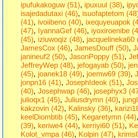
ipufukakoguw (51)
,
ipuxuul (38)
,
ipy
isajedadutaxi (46)
,
isuofaptetom (48
(41)
,
ivoiibeno (40)
,
ixequyeuapok (
(47)
,
IyannaGef (46)
,
iyoxiroenibe (
(45)
,
iziuwoqiz (48)
,
jacquelineka60 
JamesCox (46)
,
JamesDouff (50)
,
J
janineuf2 (50)
,
JasonPoppy (51)
,
Je
JeffreyWep (48)
,
jefogayab (50)
,
jen
(45)
,
joanek18 (49)
,
joemw69 (39)
,
jonpn16 (41)
,
JosephIdeok (51)
,
Jos
(40)
,
Josephwap (46)
,
josephyx3 (4
julioqx1 (45)
,
Juliusdrymn (40)
,
jung
kakzovin (42)
,
Kalinsky (36)
,
karizi1
keelDiombtib (45)
,
Kegaretymn (44)
(39)
,
keriwe4 (44)
,
kerriyi60 (51)
,
Ke
Kolot_vmpa (46)
,
Kolpin (47)
,
krims