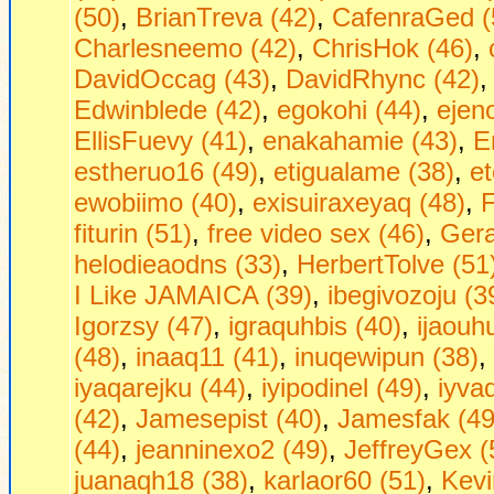
(50)
,
BrianTreva (42)
,
CafenraGed (
Charlesneemo (42)
,
ChrisHok (46)
,
DavidOccag (43)
,
DavidRhync (42)
Edwinblede (42)
,
egokohi (44)
,
ejen
EllisFuevy (41)
,
enakahamie (43)
,
E
estheruo16 (49)
,
etigualame (38)
,
et
ewobiimo (40)
,
exisuiraxeyaq (48)
,
F
fiturin (51)
,
free video sex (46)
,
Gera
helodieaodns (33)
,
HerbertTolve (51
I Like JAMAICA (39)
,
ibegivozoju (3
Igorzsy (47)
,
igraquhbis (40)
,
ijaouh
(48)
,
inaaq11 (41)
,
inuqewipun (38)
,
iyaqarejku (44)
,
iyipodinel (49)
,
iyva
(42)
,
Jamesepist (40)
,
Jamesfak (49
(44)
,
jeanninexo2 (49)
,
JeffreyGex (
juanaqh18 (38)
,
karlaor60 (51)
,
Kevi