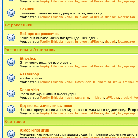
Модераторы
Terpkiy
,
Ethiopia
,
иркин
,
In_bloom
,
aFReeka
,
dredloki
,
Модератор
Ссылки
Полезнае ссылки на тему дредов и т.п. кидаем сюда.
Модераторы
Terpkiy
,
Ethiopia
,
иркин
,
In_bloom
,
aFReeka
,
dredloki
,
Модератор
Афрокосички
Всё про афрокосички
Какие они бывают, как их плетут и где - всё здесь.
Модераторы
Terpkiy
,
Ethiopia
,
иркин
,
In_bloom
,
aFReeka
,
dredloki
,
Модератор
Расташопы и Этнолавки
Etnoshop
Этнические вещи со всего света.
Модераторы
Terpkiy
,
Ethiopia
,
иркин
,
In_bloom
,
aFReeka
,
dredloki
,
Модератор
Rastashop
another culture
Модераторы
Terpkiy
,
Ethiopia
,
иркин
,
RastaShop
,
In_bloom
,
aFReeka
,
dredloki
,
М
Rasta shirt
Раста-одежда, шапки и аксессуары.
Модераторы
Terpkiy
,
Ethiopia
,
иркин
,
rasta-shirt
,
In_bloom
,
aFReeka
,
dredloki
,
Мо
Другие магазины и частники
Частные предложения и рекламу полезных магазинов кидаем сюда. Вопросы 
Модераторы
Terpkiy
,
Ethiopia
,
иркин
,
In_bloom
,
aFReeka
,
dredloki
,
Модератор
Всё такое
Юмор и позитив
Анекдоты, картинки и ссылки кидаем сюда. Тут правила форума не действ
Модераторы
Terpkiy
,
Ethiopia
,
иркин
,
In_bloom
,
aFReeka
,
dredloki
,
Модератор