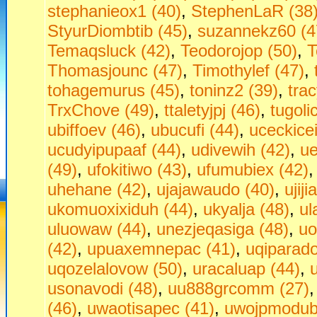
stephanieox1 (40)
,
StephenLaR (38
StyurDiombtib (45)
,
suzannekz60 (4
Temaqsluck (42)
,
Teodorojop (50)
,
T
Thomasjounc (47)
,
Timothylef (47)
,
tohagemurus (45)
,
toninz2 (39)
,
tra
TrxChove (49)
,
ttaletyjpj (46)
,
tugoli
ubiffoev (46)
,
ubucufi (44)
,
uceckice
ucudyipupaaf (44)
,
udivewih (42)
,
ue
(49)
,
ufokitiwo (43)
,
ufumubiex (42)
uhehane (42)
,
ujajawaudo (40)
,
ujij
ukomuoxixiduh (44)
,
ukyalja (48)
,
ul
uluowaw (44)
,
unezjeqasiga (48)
,
uo
(42)
,
upuaxemnepac (41)
,
uqiparado
uqozelalovow (50)
,
uracaluap (44)
,
usonavodi (48)
,
uu888grcomm (27)
(46)
,
uwaotisapec (41)
,
uwojpmodubu