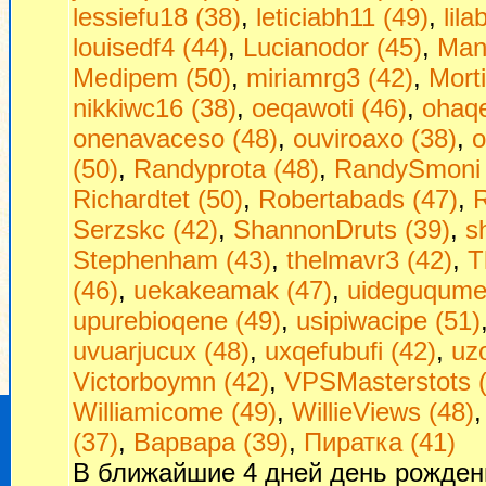
lessiefu18 (38)
,
leticiabh11 (49)
,
lil
louisedf4 (44)
,
Lucianodor (45)
,
Man
Medipem (50)
,
miriamrg3 (42)
,
Morti
nikkiwc16 (38)
,
oeqawoti (46)
,
ohaq
onenavaceso (48)
,
ouviroaxo (38)
,
o
(50)
,
Randyprota (48)
,
RandySmoni 
Richardtet (50)
,
Robertabads (47)
,
R
Serzskc (42)
,
ShannonDruts (39)
,
s
Stephenham (43)
,
thelmavr3 (42)
,
T
(46)
,
uekakeamak (47)
,
uideguqumej
upurebioqene (49)
,
usipiwacipe (51)
uvuarjucux (48)
,
uxqefubufi (42)
,
uzo
Victorboymn (42)
,
VPSMasterstots 
Williamicome (49)
,
WillieViews (48)
(37)
,
Варвара (39)
,
Пиратка (41)
В ближайшие 4 дней день рожден