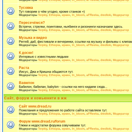
Тусовка
Тут говорим о чём угодно, кроме станков =)
Модераторы
Terpkiy
,
Ethiopia
,
иркин
,
In_bloom
,
aFReeka
,
dredloki
,
Модератор
Пересечёмся?
Встречи, стрелки, поинтовки, ньябинги и ризонинги назначаем здесь.
Модераторы
Terpkiy
,
Ethiopia
,
иркин
,
In_bloom
,
aFReeka
,
dredloki
,
Модератор
Музыка и видео
Реггей, даб, фестивали и вечеринки, ссылки на музыку и фильмы с клипам
Модераторы
Terpkiy
,
Ethiopia
,
иркин
,
In_bloom
,
aFReeka
,
dredloki
,
Модератор
К доске!
Интервью с известными людьми
Модераторы
Terpkiy
,
Ethiopia
,
иркин
,
In_bloom
,
aFReeka
,
dredloki
,
Модератор
Раста
Иисус, Джа и Кришна общаются тут.
Модераторы
Terpkiy
,
Ethiopia
,
иркин
,
In_bloom
,
aFReeka
,
dredloki
,
Модератор
Вавилон
Бабилон, бабилан, babylon - ссылки на него кидаем сюда...
Модераторы
Terpkiy
,
Ethiopia
,
иркин
,
In_bloom
,
aFReeka
,
dredloki
,
Модератор
Сайт, форум и комьюнити в жж
Сайт www.dread.ru
Пожелания и предложения по работе сайта оставляем тут.
Модераторы
Terpkiy
,
Ethiopia
,
иркин
,
In_bloom
,
aFReeka
,
dredloki
,
Модератор
Форум www.dread.ru/forum
Глюки и недостатки форума озвучиваем тут.
Модераторы
Terpkiy
,
Ethiopia
,
иркин
,
In_bloom
,
aFReeka
,
dredloki
,
Модератор