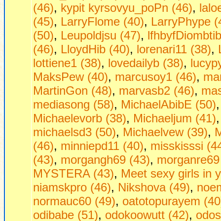
(46)
,
kypit kyrsovyu_poPn (46)
,
lalo
(45)
,
LarryFlome (40)
,
LarryPhype (
(50)
,
Leupoldjsu (47)
,
lfhbyfDiombtib
(46)
,
LloydHib (40)
,
lorenari11 (38)
,
lottiene1 (38)
,
lovedailyb (38)
,
lucyp
MaksPew (40)
,
marcusoy1 (46)
,
mar
MartinGon (48)
,
marvasb2 (46)
,
mas
mediasong (58)
,
MichaelAbibE (50)
Michaelevorb (38)
,
Michaeljum (41)
michaelsd3 (50)
,
Michaelvew (39)
,
M
(46)
,
minniepd11 (40)
,
misskisssi (4
(43)
,
morgangh69 (43)
,
morganre69 
MYSTERA (43)
,
Mееt sеxy girls in 
niamskpro (46)
,
Nikshova (49)
,
noem
normauc60 (49)
,
oatotopurayem (40
odibabe (51)
,
odokoowutt (42)
,
odos