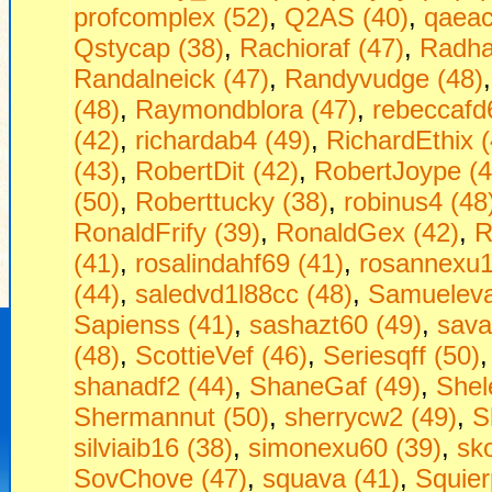
profcomplex (52)
,
Q2AS (40)
,
qaeac
Qstycap (38)
,
Rachioraf (47)
,
Radha
Randalneick (47)
,
Randyvudge (48)
(48)
,
Raymondblora (47)
,
rebeccafd
(42)
,
richardab4 (49)
,
RichardEthix (
(43)
,
RobertDit (42)
,
RobertJoype (4
(50)
,
Roberttucky (38)
,
robinus4 (48
RonaldFrify (39)
,
RonaldGex (42)
,
R
(41)
,
rosalindahf69 (41)
,
rosannexu1
(44)
,
saledvd1l88cc (48)
,
Samueleva
Sapienss (41)
,
sashazt60 (49)
,
sava
(48)
,
ScottieVef (46)
,
Seriesqff (50)
shanadf2 (44)
,
ShaneGaf (49)
,
Shel
Shermannut (50)
,
sherrycw2 (49)
,
S
silviaib16 (38)
,
simonexu60 (39)
,
sko
SovChove (47)
,
squava (41)
,
Squier