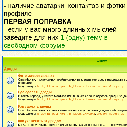
- наличие аватарки, контактов и фотки
профиле
ПЕРВАЯ ПОПРАВКА
- если у вас много длинных мыслей -
заведите для них
1 (одну) тему в
свободном форуме
Форум
Дреды
Фотогалерея дредов
Свои фотки, чужие фотки, любые фотки выкладываем здесь на радость всем
изображен.
Модераторы
Terpkiy
,
Ethiopia
,
иркин
,
In_bloom
,
aFReeka
,
dredloki
,
Модератор
Где сделать дреды
В каком городе, у какого мастера или в каком салоне сделать дреды, за де
Модераторы
Terpkiy
,
Ethiopia
,
иркин
,
In_bloom
,
aFReeka
,
dredloki
,
Модератор
Как сделать дреды
Способы плетения, валяния начесывания и украшения дредов - обсуждаем
Модераторы
Terpkiy
,
Ethiopia
,
иркин
,
In_bloom
,
aFReeka
,
dredloki
,
Модератор
Как ухаживать за дредом
Когда подкручивать дреды, чем их мыть, как их подравнивать - обсуждаем