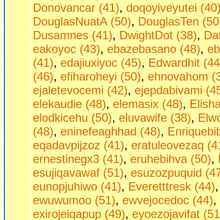
Donovancar (41)
,
doqoyiveyutei (40
DouglasNuatA (50)
,
DouglasTen (50
Dusamnes (41)
,
DwightDot (38)
,
Dаt
eakoyoc (43)
,
ebazebasano (48)
,
eb
(41)
,
edajiuxiyoc (45)
,
Edwardhit (44
(46)
,
efiharoheyi (50)
,
ehnovahom (
ejaletevocemi (42)
,
ejepdabivami (4
elekaudie (48)
,
elemasix (48)
,
Elish
elodkicehu (50)
,
eluvawife (38)
,
Elw
(48)
,
eninefeaghhad (48)
,
Enriquebi
eqadavpijzoz (41)
,
eratuleovezaq (4
ernestinegx3 (41)
,
eruhebihva (50)
,
esujiqavawaf (51)
,
esuzozpuquid (4
eunopjuhiwo (41)
,
Everetttresk (44)
ewuwumoo (51)
,
ewvejocedoc (44)
,
exirojeiqapup (49)
,
eyoezojavifat (51