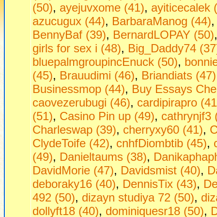
(50)
,
ayejuvxome (41)
,
ayiticecalek 
azucugux (44)
,
BarbaraManog (44)
BennyBaf (39)
,
BernardLOPAY (50)
girls fоr seх i (48)
,
Big_Daddy74 (37
bluepalmgroupincEnuck (50)
,
bonni
(45)
,
Brauudimi (46)
,
Briandiats (47)
Businessmop (44)
,
Buy Essays Che
caovezerubugi (46)
,
cardipirapro (41
(51)
,
Casino Pin up (49)
,
cathrynjf3 
Charleswap (39)
,
cherryxy60 (41)
,
C
ClydeToife (42)
,
cnhfDiombtib (45)
,
(49)
,
Danieltaums (38)
,
Danikaphaph
DavidMorie (47)
,
Davidsmist (40)
,
D
deboraky16 (40)
,
DennisTix (43)
,
De
492 (50)
,
dizayn studiya 72 (50)
,
diz
dollyft18 (40)
,
dominiquesr18 (50)
,
D