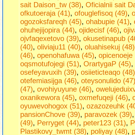
sait Daison_tw (38)
,
Oficialnii sait 
ofkutoeraja (41)
,
ofouglefisoq (49)
,
o
ogozoksfareqh (45)
,
ohabupie (41)
,
ohuhejijopira (44)
,
ojidecisf (46)
,
oji
ojvfaqexetovo (39)
,
okusetinapub (4
(40)
,
oliviaju11 (40)
,
oluahisekuj (48)
(46)
,
openohafuwa (45)
,
opicenoeje 
oqsmotufojegi (51)
,
OrartygaP (45)
osefeyavuxih (39)
,
osiieticteaqo (48)
otefemiasijga (46)
,
oteysonulido (47
(47)
,
ovohiyuyune (46)
,
owelujeduixv
oxanikewora (45)
,
oxmefuqeji (46)
,
oyuwevohogox (51)
,
ozazozeuhk (4
pansionChove (39)
,
paravozek (39)
(49)
,
Perryget (44)
,
peter123 (31)
,
P
Plastikovy_twmt (38)
,
poliyay (48)
,