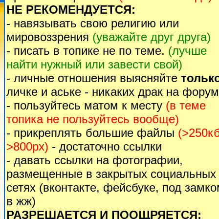
НЕ РЕКОМЕНДУЕТСЯ:
- навязывать свою религию или
мировоззрения
(уважайте друг друга)
- писать в топике не по теме.
(лучше
найти нужный или завести свой)
- личные отношения выясняйте
тольк
личке и аське - никаких драк на форум
- пользуйтесь матом к месту
(в теме
топика не пользуйтесь вообще)
- прикреплять большие файлы
(>250кб
>800px)
- достаточно ссылки
- давать ссылки на фотографии,
размещенные в закрытых социальных
сетях (вконтакте, фейсбуке, под замк
в жж)
РАЗРЕШАЕТСЯ И ПООЩРЯЕТСЯ: