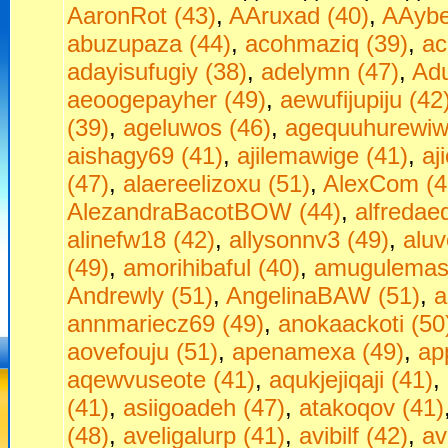
AaronRot (43)
,
AAruxad (40)
,
AAybe
abuzupaza (44)
,
acohmaziq (39)
,
ac
adayisufugiy (38)
,
adelymn (47)
,
Adu
aeoogepayher (49)
,
aewufijupiju (42
(39)
,
ageluwos (46)
,
agequuhurewiw
aishagy69 (41)
,
ajilemawige (41)
,
aj
(47)
,
alaereelizoxu (51)
,
AlexCom (4
AlezandraBacotBOW (44)
,
alfredae
alinefw18 (42)
,
allysonnv3 (49)
,
aluv
(49)
,
amorihibaful (40)
,
amugulemas
Andrewly (51)
,
AngelinaBAW (51)
,
a
annmariecz69 (49)
,
anokaackoti (50
aovefouju (51)
,
apenamexa (49)
,
ap
aqewvuseote (41)
,
aqukjejiqaji (41)
,
(41)
,
asiigoadeh (47)
,
atakoqov (41)
(48)
,
aveligalurp (41)
,
avibilf (42)
,
av