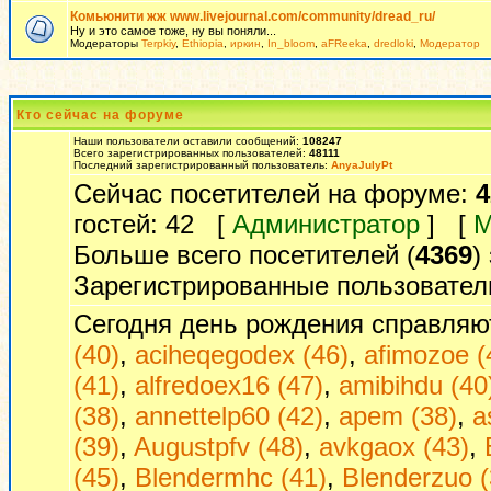
Комьюнити жж www.livejournal.com/community/dread_ru/
Ну и это самое тоже, ну вы поняли...
Модераторы
Terpkiy
,
Ethiopia
,
иркин
,
In_bloom
,
aFReeka
,
dredloki
,
Модератор
Кто сейчас на форуме
Наши пользователи оставили сообщений:
108247
Всего зарегистрированных пользователей:
48111
Последний зарегистрированный пользователь:
AnyaJulyPt
Сейчас посетителей на форуме:
4
гостей: 42 [
Администратор
] [
М
Больше всего посетителей (
4369
)
Зарегистрированные пользовател
Сегодня день рождения справляю
(40)
,
aciheqegodex (46)
,
afimozoe (
(41)
,
alfredoex16 (47)
,
amibihdu (40
(38)
,
annettelp60 (42)
,
apem (38)
,
a
(39)
,
Augustpfv (48)
,
avkgaox (43)
,
(45)
,
Blendermhc (41)
,
Blenderzuo (