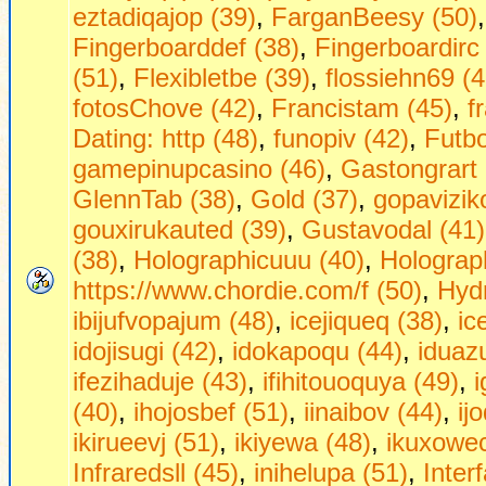
eztadiqajop (39)
,
FarganBeesy (50)
Fingerboarddef (38)
,
Fingerboardirc
(51)
,
Flexibletbe (39)
,
flossiehn69 (4
fotosChove (42)
,
Francistam (45)
,
f
Dаting: http (48)
,
funopiv (42)
,
Futbo
gamepinupcasino (46)
,
Gastongrart 
GlennTab (38)
,
Gold (37)
,
gopavizik
gouxirukauted (39)
,
Gustavodal (41)
(38)
,
Holographicuuu (40)
,
Holograph
https://www.chordie.com/f (50)
,
Hydr
ibijufvopajum (48)
,
icejiqueq (38)
,
ic
idojisugi (42)
,
idokapoqu (44)
,
iduaz
ifezihaduje (43)
,
ifihitouoquya (49)
,
(40)
,
ihojosbef (51)
,
iinaibov (44)
,
ij
ikirueevj (51)
,
ikiyewa (48)
,
ikuxowec
Infraredsll (45)
,
inihelupa (51)
,
Inter