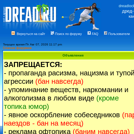
dreadloc
дред
ка
Вернуться на сайт
Поиск по форуму
FAQ
Пользователи
Текущее время Пт Авг 07, 2026 11:17 pm
Список форумов
Объявления
ЗАПРЕЩАЕТСЯ:
- пропаганда расизма, нацизма и тупо
агрессии
(бан навсегда)
- упоминание веществ, наркомании и
алкоголизма в любом виде
(кроме
топика юмор)
- явное оскорбление собеседников
(па
наездов - бан на месяц)
- реклама офтопика
(баним навсегда)