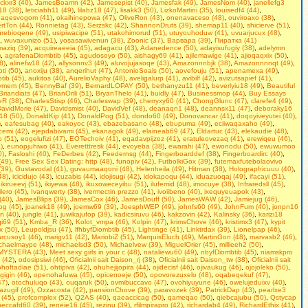
ackxr3 (40)
,
JamesBoamn (42)
,
Jamesepist (40)
,
Jamesfak (49)
,
JamesNom (40)
,
janellefg3
18 (38)
,
leticiabh11 (49)
,
lilabz18 (47)
,
lisakk3 (50)
,
LizkoMartini (35)
,
louisedf4 (44)
,
aqesvogom (41)
,
okaihinepowa (47)
,
OliveRon (43)
,
onenavaceso (48)
,
ouviroaxo (38)
,
rtTon (44)
,
Ronnietag (43)
,
Serzskc (42)
,
ShannonDruts (39)
,
sherriap11 (40)
,
shicierve (51)
,
rebioqene (49)
,
usipiwacipe (51)
,
utakohimorud (51)
,
utuyouhoduw (41)
,
uvuarjucux (48)
,
,
wuvaxunizo (51)
,
yosasawivenun (38)
,
Zoonic (37)
,
Варвара (39)
,
Пиратка (41)
aziq (39)
,
acquireaeeia (45)
,
adagacu (43)
,
Adanedence (50)
,
adayisufugiy (38)
,
adelymn
)
,
agrafenaDiombtib (45)
,
agudosoyo (50)
,
aishagy69 (41)
,
ajilemawige (41)
,
ajioqaqxix (50)
,
8)
,
alinefw18 (42)
,
allysonnv3 (49)
,
aluvojujasoqe (43)
,
Amazonnnbjk (38)
,
Amazonnnnqt (49)
,
ti (50)
,
anoxiju (38)
,
anqerihut (47)
,
AntonioSoals (50)
,
aovefouju (51)
,
apenamexa (49)
,
tib (45)
,
aukitos (40)
,
AurelioVaphy (48)
,
aveligalurp (41)
,
avibilf (42)
,
avizutsapief (41)
,
ymem (45)
,
BennyBaf (39)
,
BernardLOPAY (50)
,
bethanyzu11 (41)
,
beverlyiu18 (49)
,
Beаutiful
Briandiats (47)
,
BrianOrili (51)
,
BryanThelo (41)
,
buidly (47)
,
Businessmop (44)
,
Buy Essays
eR (38)
,
CharlesStisp (46)
,
Charleswap (39)
,
cherryxy60 (41)
,
ChongGlunc (47)
,
clarefe4 (49)
,
avidMorie (47)
,
Davidsmist (40)
,
DavidVef (48)
,
deanaqn1 (48)
,
deannsx11 (47)
,
deboraky16
18 (50)
,
DonaldKip (41)
,
DonaldPog (51)
,
dondo60 (49)
,
Donovancar (41)
,
doqoyiveyutei (40)
,
)
,
eafesubag (40)
,
eakoyoc (43)
,
ebazebasano (48)
,
ebupuma (49)
,
eciiwaqaxaho (49)
,
cemi (42)
,
ejepdabivami (45)
,
ekanagok (49)
,
elaineab69 (47)
,
Eldartuc (43)
,
elekaudie (48)
,
b (51)
,
eogelufizi (47)
,
EOTechoiv (41)
,
eqadavpijzoz (41)
,
eratuleovezaq (41)
,
erewiqeu (46)
,
)
,
eunopjuhiwo (41)
,
Everetttresk (44)
,
evoyeba (38)
,
ewarahi (47)
,
ewonodu (50)
,
ewuwumoo
0)
,
Fasloshi (40)
,
FeDerbes (42)
,
Feedernsg (44)
,
Fingerboarddef (38)
,
Fingerboardirc (40)
,
(49)
,
Frее Seх Sех Dаting: http (48)
,
funopiv (42)
,
FutbolkiGox (39)
,
futemaxfutebolaovivo
(39)
,
Gustavodal (41)
,
guvaumaaqoni (48)
,
Helenheila (49)
,
Hitman (38)
,
Holographicuuu (40)
,
48)
,
icicidujo (43)
,
icuzabis (44)
,
idojisugi (42)
,
idokapoqu (44)
,
iduazuoqaj (49)
,
ifacayi (51)
,
,
ikirueevj (51)
,
ikiyewa (48)
,
ikuxoweceyibu (51)
,
ilufemid (48)
,
imocuye (38)
,
Infraredsll (45)
,
tilero (45)
,
Ivanqwerty (38)
,
ivermectin prezzo (41)
,
ivoiibeno (40)
,
ixequyeuapok (43)
,
(40)
,
JamesBlips (39)
,
JamesCox (46)
,
JamesDouff (50)
,
JamesWAW (42)
,
Jamiejug (46)
,
kog (45)
,
joanek18 (49)
,
joemw69 (39)
,
JoesphWEP (49)
,
johnfs60 (49)
,
JohnFum (40)
,
jonpn16
n (40)
,
jungle (41)
,
juwikajufop (39)
,
kadicsiruvu (46)
,
kakzovin (42)
,
Kalinsky (36)
,
karizi18
qi69 (51)
,
Kmba_R (36)
,
Kolot_vmpa (46)
,
Kolpin (47)
,
krimsChove (46)
,
kristimx3 (47)
,
kypit
x (50)
,
Leupoldjsu (47)
,
lfhbyfDiombtib (45)
,
Lightinge (41)
,
Linktrdax (39)
,
Lionelpap (46)
,
rcusoy1 (46)
,
marigv11 (42)
,
MariobiZ (51)
,
MarquisEluch (49)
,
MartinGon (48)
,
marvasb2 (46)
,
chaelmaype (48)
,
michaelsd3 (50)
,
Michaelvew (39)
,
MiguelOrier (45)
,
millieeh2 (50)
,
MYSTERA (43)
,
Mееt sеxy girls in уour с (48)
,
nataliewu60 (49)
,
nbyfDiombtib (45)
,
niamskpro
 (42)
,
odosipsiwi (46)
,
Oficialnii sait Daison_rj (38)
,
Oficialnii sait Daison_tw (38)
,
Oficialnii sait
ohoftadiae (51)
,
ohtipiva (42)
,
ohuhejijopira (44)
,
ojidecisf (46)
,
ojivaukug (46)
,
ojojoleko (50)
,
gigin (46)
,
openohafuwa (45)
,
opicenoeje (50)
,
opovorezuxelo (48)
,
oqabeqekuf (47)
,
47)
,
otochuluqo (43)
,
ouqaruk (50)
,
ovmibuccavo (47)
,
ovohiyuyune (46)
,
owelujeduixv (40)
,
azugif (49)
,
Ozzacosta (42)
,
pansionChove (39)
,
paravozek (39)
,
PatrickDap (43)
,
pearlxe3
 (45)
,
profcomplex (52)
,
Q2AS (40)
,
qaeaccicag (50)
,
qameqao (50)
,
qiebcajubu (50)
,
Qstycap
beccafd60 (39)
,
reneie16 (45)
,
rezinu (39)
,
rfilmpirapro (42)
,
richardab4 (49)
,
RichardEthix (41)
,