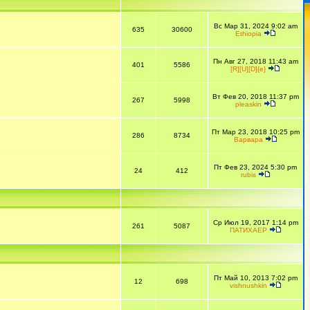
Вс Мар 31, 2024 9:02 am
635
30600
Ethiopia
Пн Авг 27, 2018 11:43 am
401
5586
[R][U][D]{e}
Вт Фев 20, 2018 11:37 pm
267
5998
pleaskin
Пт Мар 23, 2018 10:25 pm
286
8734
Варвара
Пт Фев 23, 2024 5:30 pm
24
412
rubis
Ср Июл 19, 2017 1:14 pm
261
5087
ПАТИХАЕР
Пт Май 10, 2013 7:02 pm
12
698
vishnushkin