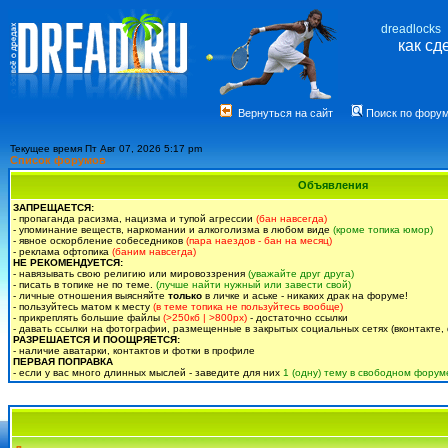
dreadlocks
как сд
Вернуться на сайт
Поиск по фору
Текущее время Пт Авг 07, 2026 5:17 pm
Список форумов
Объявления
ЗАПРЕЩАЕТСЯ:
- пропаганда расизма, нацизма и тупой агрессии
(бан навсегда)
- упоминание веществ, наркомании и алкоголизма в любом виде
(кроме топика юмор)
- явное оскорбление собеседников
(пара наездов - бан на месяц)
- реклама офтопика
(баним навсегда)
НЕ РЕКОМЕНДУЕТСЯ:
- навязывать свою религию или мировоззрения
(уважайте друг друга)
- писать в топике не по теме.
(лучше найти нужный или завести свой)
- личные отношения выясняйте
только
в личке и аське - никаких драк на форуме!
- пользуйтесь матом к месту
(в теме топика не пользуйтесь вообще)
- прикреплять большие файлы
(>250кб | >800px)
- достаточно ссылки
- давать ссылки на фотографии, размещенные в закрытых социальных сетях (вконтакте, 
РАЗРЕШАЕТСЯ И ПООЩРЯЕТСЯ:
- наличие аватарки, контактов и фотки в профиле
ПЕРВАЯ ПОПРАВКА
- если у вас много длинных мыслей - заведите для них
1 (одну) тему в свободном форум