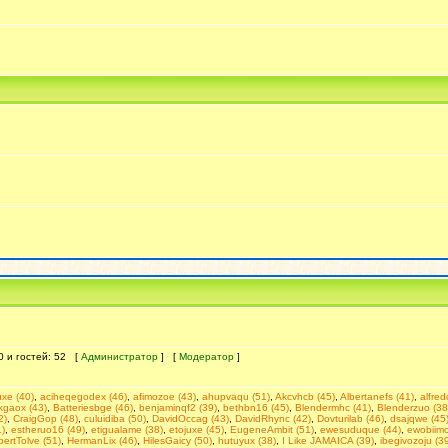
 0 и гостей: 52 [
Администратор
] [
Модератор
]
uxe (40)
,
aciheqegodex (46)
,
afimozoe (43)
,
ahupvaqu (51)
,
Akcvhcb (45)
,
Albertanefs (41)
,
alfre
kgaox (43)
,
Batteriesbge (46)
,
benjaminqf2 (39)
,
bethbn16 (45)
,
Blendermhc (41)
,
Blenderzuo (38
2)
,
CraigGop (48)
,
culuidiba (50)
,
DavidOccag (43)
,
DavidRhync (42)
,
Dovturilab (46)
,
dsajqwe (45
)
,
estheruo16 (49)
,
etigualame (38)
,
etojuxe (45)
,
EugeneAmbit (51)
,
ewesuduque (44)
,
ewobiimo
bertTolve (51)
,
HermanLix (46)
,
HilesGaicy (50)
,
hutuyux (38)
,
I Like JAMAICA (39)
,
ibegivozoju (3