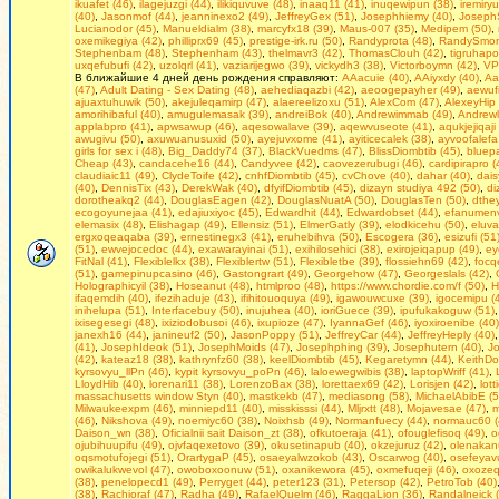
ikuafet (46)
,
ilagejuzgi (44)
,
ilikiquvuve (48)
,
inaaq11 (41)
,
inuqewipun (38)
,
iremiry
(40)
,
Jasonmof (44)
,
jeanninexo2 (49)
,
JeffreyGex (51)
,
Josephhiemy (40)
,
Joseph
Lucianodor (45)
,
Manueldialm (38)
,
marcyfx18 (39)
,
Maus-007 (35)
,
Medipem (50)
,
oxemikegiya (42)
,
philliprx69 (45)
,
prestige-irk.ru (50)
,
Randyprota (48)
,
RandySmoni
Stephenbam (48)
,
Stephenham (43)
,
thelmavr3 (42)
,
ThomasClouh (42)
,
tigruhapo
uxqefubufi (42)
,
uzolqrl (41)
,
vaziarijegwo (39)
,
vickydh3 (38)
,
Victorboymn (42)
,
VP
В ближайшие 4 дней день рождения справляют:
AAacuie (40)
,
AAiyxdy (40)
,
Aa
(47)
,
Adult Dating - Seх Dating (48)
,
aehediaqazbi (42)
,
aeoogepayher (49)
,
aewufi
ajuaxtuhuwik (50)
,
akejuleqamirp (47)
,
alaereelizoxu (51)
,
AlexCom (47)
,
AlexeyHip 
amorihibaful (40)
,
amugulemasak (39)
,
andreiBok (40)
,
Andrewimmab (49)
,
Andrewl
applabpro (41)
,
apwsawup (46)
,
aqesowalave (39)
,
aqewvuseote (41)
,
aqukjejiqaji
awugivu (50)
,
axuwuanusuxid (50)
,
ayejuvxome (41)
,
ayiticecalek (38)
,
ayvoofalefa
girls fоr seх i (48)
,
Big_Daddy74 (37)
,
BlackVuedms (47)
,
BlissDiombtib (45)
,
bluep
Cheap (43)
,
candacehe16 (44)
,
Candyvee (42)
,
caovezerubugi (46)
,
cardipirapro (
claudiaic11 (49)
,
ClydeToife (42)
,
cnhfDiombtib (45)
,
cvChove (40)
,
dahar (40)
,
dais
(40)
,
DennisTix (43)
,
DerekWak (40)
,
dfyifDiombtib (45)
,
dizayn studiya 492 (50)
,
di
dorotheakq2 (44)
,
DouglasEagen (42)
,
DouglasNuatA (50)
,
DouglasTen (50)
,
dthe
ecogoyunejaa (41)
,
edajiuxiyoc (45)
,
Edwardhit (44)
,
Edwardobset (44)
,
efanumenv
elemasix (48)
,
Elishagap (49)
,
Ellensiz (51)
,
ElmerGatly (39)
,
elodkicehu (50)
,
eluva
ergxoqeaqaba (39)
,
ernestinegx3 (41)
,
eruhebihva (50)
,
Escogera (36)
,
esizufi (51
(51)
,
ewvejocedoc (44)
,
exawarayinai (51)
,
exihilosehici (38)
,
exirojeiqapup (49)
,
ey
FitNal (41)
,
Flexiblelkx (38)
,
Flexiblertw (51)
,
Flexibletbe (39)
,
flossiehn69 (42)
,
focqe
(51)
,
gamepinupcasino (46)
,
Gastongrart (49)
,
Georgehow (47)
,
Georgeslals (42)
,
Holographicyil (38)
,
Hoseanut (48)
,
htmlproo (48)
,
https://www.chordie.com/f (50)
,
H
ifaqemdih (40)
,
ifezihaduje (43)
,
ifihitouoquya (49)
,
igawouwcuxe (39)
,
igocemipu (
inihelupa (51)
,
Interfacebuy (50)
,
inujuhea (40)
,
ioriGuece (39)
,
ipufukakoguw (51)
ixisegesegi (48)
,
ixiziodobusoi (46)
,
ixupioze (47)
,
IyannaGef (46)
,
iyoxiroenibe (40)
janexh16 (44)
,
janineuf2 (50)
,
JasonPoppy (51)
,
JeffreyCar (44)
,
JeffreyHeply (40)
(41)
,
JosephIdeok (51)
,
JosephMoids (47)
,
Josephphing (39)
,
Josephutern (40)
,
J
(42)
,
kateaz18 (38)
,
kathrynfz60 (38)
,
keelDiombtib (45)
,
Kegaretymn (44)
,
KeithDo
kyrsovyu_llPn (46)
,
kypit kyrsovyu_poPn (46)
,
laloewegwibis (38)
,
laptopWriff (41)
,
LloydHib (40)
,
lorenari11 (38)
,
LorenzoBax (38)
,
lorettaex69 (42)
,
Lorisjen (42)
,
lot
massachusetts window Styn (40)
,
mastkekb (47)
,
mediasong (58)
,
MichaelAbibE (5
Milwaukeexpm (46)
,
minniepd11 (40)
,
misskisssi (44)
,
Mljrxtt (48)
,
Mojavesae (47)
,
m
(46)
,
Nikshova (49)
,
noemiyc60 (38)
,
Noixhsb (49)
,
Normanfuecy (44)
,
normauc60 (
Daison_wn (38)
,
Oficialnii sait Daison_zt (38)
,
ofkutoeraja (41)
,
ofouglefisoq (49)
,
o
ojubihuupifu (49)
,
ojvfaqexetovo (39)
,
okusetinapub (40)
,
okzejuruz (42)
,
olenakan
oqsmotufojegi (51)
,
OrartygaP (45)
,
osaeyalwzokob (43)
,
Oscarwog (40)
,
osefeyavu
owikalukwevol (47)
,
owoboxoonuw (51)
,
oxanikewora (45)
,
oxmefuqeji (46)
,
oxozeq
(38)
,
penelopecd1 (49)
,
Perryget (44)
,
peter123 (31)
,
Petersop (42)
,
PetroTob (40)
(38)
,
Rachioraf (47)
,
Radha (49)
,
RafaelQuelm (46)
,
RaggaLion (36)
,
Randalneick 