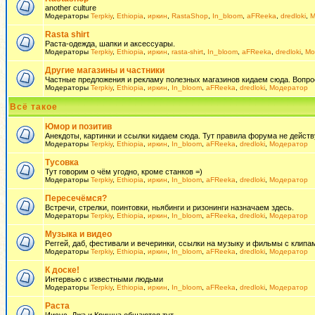
another culture
Модераторы
Terpkiy
,
Ethiopia
,
иркин
,
RastaShop
,
In_bloom
,
aFReeka
,
dredloki
,
М
Rasta shirt
Раста-одежда, шапки и аксессуары.
Модераторы
Terpkiy
,
Ethiopia
,
иркин
,
rasta-shirt
,
In_bloom
,
aFReeka
,
dredloki
,
Мо
Другие магазины и частники
Частные предложения и рекламу полезных магазинов кидаем сюда. Вопросы 
Модераторы
Terpkiy
,
Ethiopia
,
иркин
,
In_bloom
,
aFReeka
,
dredloki
,
Модератор
Всё такое
Юмор и позитив
Анекдоты, картинки и ссылки кидаем сюда. Тут правила форума не действ
Модераторы
Terpkiy
,
Ethiopia
,
иркин
,
In_bloom
,
aFReeka
,
dredloki
,
Модератор
Тусовка
Тут говорим о чём угодно, кроме станков =)
Модераторы
Terpkiy
,
Ethiopia
,
иркин
,
In_bloom
,
aFReeka
,
dredloki
,
Модератор
Пересечёмся?
Встречи, стрелки, поинтовки, ньябинги и ризонинги назначаем здесь.
Модераторы
Terpkiy
,
Ethiopia
,
иркин
,
In_bloom
,
aFReeka
,
dredloki
,
Модератор
Музыка и видео
Реггей, даб, фестивали и вечеринки, ссылки на музыку и фильмы с клипам
Модераторы
Terpkiy
,
Ethiopia
,
иркин
,
In_bloom
,
aFReeka
,
dredloki
,
Модератор
К доске!
Интервью с известными людьми
Модераторы
Terpkiy
,
Ethiopia
,
иркин
,
In_bloom
,
aFReeka
,
dredloki
,
Модератор
Раста