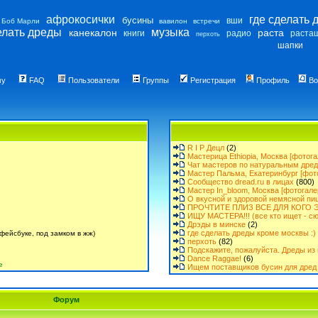
афрокосички
где сделать 
бусины
вши
Боб Марли
вавилон
встречи
елать дреды
музыка
канекалон
раста
книги
радио
раста
перхоть
шапки
му
FAQ
Пользователи
Группы
Регистрация
Профиль
Во
R I P Децл
(2)
Мастерица Ethiopia, Москва [фотога
Чат мастеров по натуральным дре
Мастер Пальма, Екатеринбург [фот
Сообщество dread.ru в лицах
(800)
Мастер In_bloom, Москва [фотогале
О вкусной и здоровой немясной пи
ПРОЧТИТЕ ПЛИЗ ВСЕ ДЛЯ КОГО Э
ИЩУ МАСТЕРА!!! (все кто ищет - сю
Дрэды в минске
(2)
где сделать дреды кроме москвы :)
фейсбуке, под замком в жж)
перхоть
(82)
Подскажите, пожалуйста. Дреды из 
Dance Raggae!
(6)
е
Ищем поставщиков бусин для дред 
Форум