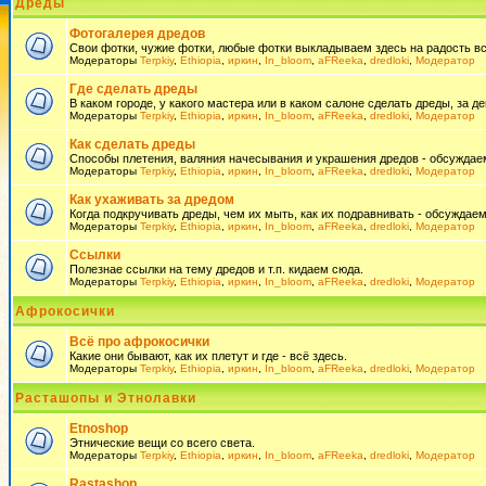
Дреды
Фотогалерея дредов
Свои фотки, чужие фотки, любые фотки выкладываем здесь на радость всем
Модераторы
Terpkiy
,
Ethiopia
,
иркин
,
In_bloom
,
aFReeka
,
dredloki
,
Модератор
Где сделать дреды
В каком городе, у какого мастера или в каком салоне сделать дреды, за де
Модераторы
Terpkiy
,
Ethiopia
,
иркин
,
In_bloom
,
aFReeka
,
dredloki
,
Модератор
Как сделать дреды
Способы плетения, валяния начесывания и украшения дредов - обсуждаем
Модераторы
Terpkiy
,
Ethiopia
,
иркин
,
In_bloom
,
aFReeka
,
dredloki
,
Модератор
Как ухаживать за дредом
Когда подкручивать дреды, чем их мыть, как их подравнивать - обсуждаем
Модераторы
Terpkiy
,
Ethiopia
,
иркин
,
In_bloom
,
aFReeka
,
dredloki
,
Модератор
Ссылки
Полезнае ссылки на тему дредов и т.п. кидаем сюда.
Модераторы
Terpkiy
,
Ethiopia
,
иркин
,
In_bloom
,
aFReeka
,
dredloki
,
Модератор
Афрокосички
Всё про афрокосички
Какие они бывают, как их плетут и где - всё здесь.
Модераторы
Terpkiy
,
Ethiopia
,
иркин
,
In_bloom
,
aFReeka
,
dredloki
,
Модератор
Расташопы и Этнолавки
Etnoshop
Этнические вещи со всего света.
Модераторы
Terpkiy
,
Ethiopia
,
иркин
,
In_bloom
,
aFReeka
,
dredloki
,
Модератор
Rastashop