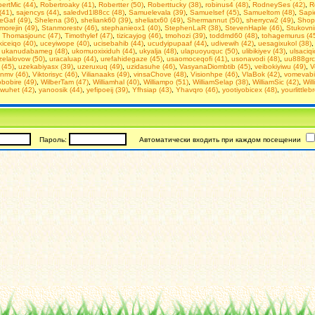
ertMic (44)
,
Robertroaky (41)
,
Robertter (50)
,
Roberttucky (38)
,
robinus4 (48)
,
RodneySes (42)
,
R
(41)
,
sajencys (44)
,
saledvd1l88cc (48)
,
Samuelevala (39)
,
Samuelsef (45)
,
Samueltom (48)
,
Sapi
eGaf (49)
,
Shelena (36)
,
sheliank60 (39)
,
sheliatx60 (49)
,
Shermannut (50)
,
sherrycw2 (49)
,
Shop
morejin (49)
,
Stanmorestv (46)
,
stephanieox1 (40)
,
StephenLaR (38)
,
StevenHaple (46)
,
Stukovn
,
Thomasjounc (47)
,
Timothylef (47)
,
tizicayjog (46)
,
tmohozi (39)
,
toddmd60 (48)
,
tohagemurus (4
iceiqo (40)
,
uceyiwope (40)
,
ucisebahib (44)
,
ucudyipupaaf (44)
,
udivewih (42)
,
uesagixukol (38)
,
ukanudabameg (48)
,
ukomuoxixiduh (44)
,
ukyalja (48)
,
ulapuoyuquc (50)
,
ulibikiyev (43)
,
ulsaciqi
elalovow (50)
,
uracaluap (44)
,
urefahidegaze (45)
,
usaomoceqofi (41)
,
usonavodi (48)
,
uu888grc
 (45)
,
uzekabiyasx (39)
,
uzeruxuq (49)
,
uzidasuhe (46)
,
VasyanaDiombtib (45)
,
veibokiyiwu (49)
,
V
inmv (46)
,
Viktorisyc (46)
,
Vilianaaks (49)
,
vinsaChove (48)
,
Visionhpe (46)
,
VlaBok (42)
,
vomevabi
bobire (49)
,
WilberTam (47)
,
Williamhal (40)
,
Williampo (51)
,
WilliamSelap (38)
,
WilliamSic (42)
,
Will
wuhet (42)
,
yanoosik (44)
,
yefipoeij (39)
,
Yfhsiap (43)
,
Yhavqro (46)
,
yootiyobicex (48)
,
yourlittleb
Пароль:
Автоматически входить при каждом посещении