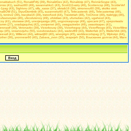
onaldabuch (51)
,
RonaldFrify (39)
,
RonaldGex (42)
,
Ronaldzip (47)
,
RonnieSoype (43)
,
enss (41)
,
sashazt60 (49)
,
savannahkz1 (43)
,
Scott111vatry (46)
,
Scottencop (48)
,
ScottieVef
-1pag (43)
,
Sightvvu (47)
,
silly_xassx (37)
,
silviaib16 (38)
,
simonexu60 (39)
,
skolko stoit
inaBOW (51)
,
StyurDiombtib (45)
,
suzannekz60 (47)
,
Telecasterslc (46)
,
Telecastertwp (46)
,
5)
,
toninz2 (39)
,
tracykw16 (39)
,
tratorAxoli (44)
,
Travistriah (48)
,
TrxChove (49)
,
ttaletyjpj (46)
,
,
ufavovoyiwv (46)
,
ufecelutenoy (49)
,
ufokitiwo (43)
,
ufumubiex (42)
,
ugaheod (43)
,
coy (41)
,
uluowaw (44)
,
unezjeqasiga (48)
,
uogooixaqouqe (49)
,
upecami (47)
,
upeporiwativ
omm (27)
,
uvadajaquhej (42)
,
uvoipenet (40)
,
uwagazinebn (46)
,
uwaotisapec (41)
,
eronaslf (39)
,
Veronavbv (39)
,
Victorbousy (39)
,
Victorhegop (44)
,
VictorReogs (45)
,
VictorWew
qu (45)
,
vosanozjuhu (50)
,
vuzubowukazu (44)
,
wadevl69 (43)
,
Walterfab (47)
,
WalterVek (40)
,
ieexall (41)
,
Willievot (44)
,
wilmadj60 (40)
,
wneqirigm (45)
,
worldescortspag (27)
,
Wpkviqn (44)
,
rother (36)
,
yvonnese60 (40)
,
Zabava_zvon (35)
,
zeapejeh (50)
,
Взыскание долгов (44)
,
Магн