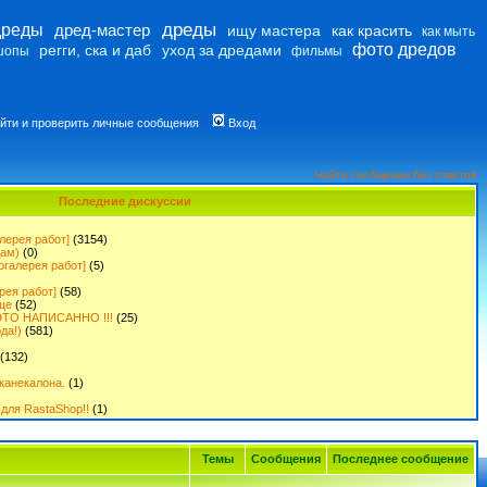
дреды
дреды
дред-мастер
ищу мастера
как красить
как мыть
фото дредов
регги, ска и даб
уход за дредами
шопы
фильмы
йти и проверить личные сообщения
Вход
Найти сообщения без ответов
Последние дискуссии
лерея работ]
(3154)
дам)
(0)
огалерея работ]
(5)
рея работ]
(58)
ще
(52)
ТО НАПИСАННО !!!
(25)
да!)
(581)
(132)
канекалона.
(1)
для RastaShop!!
(1)
Темы
Сообщения
Последнее сообщение