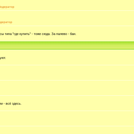
одератор
дератор
типа "где купить" - тоже сюда. За палево - бан.
уют.
и - всё здесь.