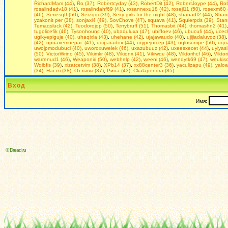
RichardMam (44)
,
Ro (37)
,
Robertcyday (43)
,
RobertDit (42)
,
RobertJoype (44)
,
Rob
rosalindadv18 (41)
,
rosalindahf69 (41)
,
rosannexu18 (42)
,
rosejl11 (50)
,
rosexm60 
(46)
,
Seriesqff (50)
,
Serzqqi (39)
,
Seхy girls for the night (48)
,
shanadf2 (44)
,
Shan
yzakonit per (38)
,
sonjaxl4 (49)
,
SovChove (47)
,
squava (41)
,
Squierpds (39)
,
Stan
Temaqsluck (42)
,
Teodorojop (50)
,
Terrybruff (51)
,
Thomasbit (44)
,
thomashn2 (41)
tugolicefik (46)
,
Tysonhounc (40)
,
ubaduluxa (47)
,
ubiffoev (46)
,
ubucufi (44)
,
uceck
ugikyepiguje (40)
,
uhaqixla (43)
,
uhehane (42)
,
ujajawaudo (40)
,
ujijiadaluvoz (38)
(42)
,
upuaxemnepac (41)
,
uqiparadox (44)
,
uqipejorcep (43)
,
uqlosumpe (50)
,
uqoz
uwojpmodubuci (40)
,
uworoxuwelek (46)
,
uxazubuuz (42)
,
uxeesxecet (44)
,
uyiyasi
(50)
,
VictorWrino (45)
,
Vikimkr (48)
,
Vikionx (41)
,
Vikiwqe (48)
,
Viktorihcf (46)
,
Viktor
warrenud1 (46)
,
Weaponiri (50)
,
webhelp (42)
,
weeni (46)
,
wendytk69 (47)
,
weukiso
Wqibfis (39)
,
xizatcetvim (38)
,
XPb14 (37)
,
xx88center3 (36)
,
yaculizapu (49)
,
yaloa
(34)
,
Настя (38)
,
Отзывы (37)
,
Рина (43)
,
Сkalapendra (85)
Вход
Имя:
© Dread.ru