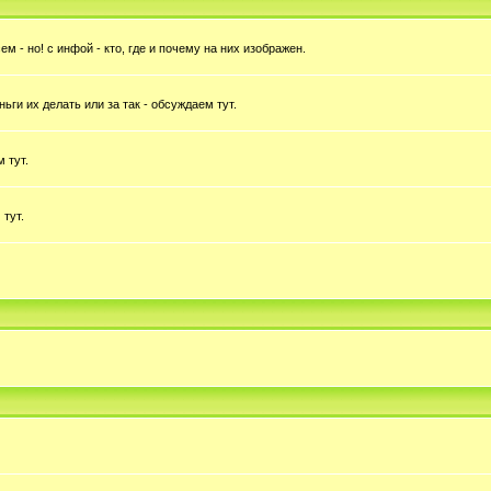
 - но! с инфой - кто, где и почему на них изображен.
ньги их делать или за так - обсуждаем тут.
 тут.
 тут.