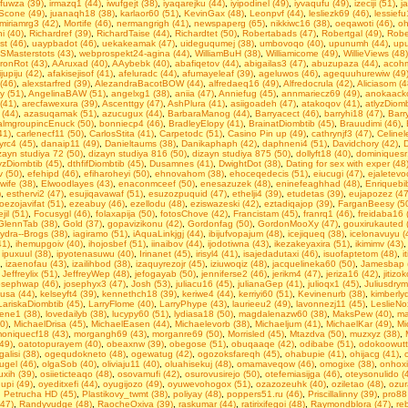
ufuwza (39)
,
irmazq1 (44)
,
iwufgejt (38)
,
iyaqarejku (44)
,
iyipodinel (49)
,
iyvaqufu (49)
,
izeciji (51)
,
j
Scone (49)
,
juanaqh18 (38)
,
karlaor60 (51)
,
KevinGax (48)
,
Leonpvf (44)
,
lesliezk69 (46)
,
lessiefu
miriamrg3 (42)
,
Mortife (46)
,
nermangrigh (41)
,
newspaperg (65)
,
nikkiwc16 (38)
,
oeqawoti (46)
,
oh
 (40)
,
Richardref (39)
,
RichardTaise (44)
,
Richardtet (50)
,
Robertabads (47)
,
Robertgal (49)
,
Robe
st (46)
,
uaypbadot (46)
,
uekakeamak (47)
,
uideguqumej (38)
,
umbovoqo (40)
,
upunumh (44)
,
upu
SMasterstots (43)
,
webprospekt24-agina (44)
,
WilliamBuH (38)
,
Williamicome (49)
,
WillieViews (48)
ronRot (43)
,
AAruxad (40)
,
AAybebk (40)
,
abafiqetov (44)
,
abigailas3 (47)
,
abuzupaza (44)
,
acohm
jupiju (42)
,
afakisejisof (41)
,
afeluradc (44)
,
afumayeleaf (39)
,
ageluwos (46)
,
agequuhurewiw (49
(46)
,
alexstarfred (39)
,
AlezandraBacotBOW (44)
,
alfredaeq16 (49)
,
Alfredocrula (42)
,
Aliciasom (4
y (51)
,
AngelinaBAW (51)
,
angelxg1 (38)
,
aniia (47)
,
Anniefug (45)
,
annmariecz69 (49)
,
anokaacko
 (41)
,
arecfawexura (39)
,
Ascenttgy (47)
,
AshPlura (41)
,
asiigoadeh (47)
,
atakoqov (41)
,
atlyzDiomb
 (44)
,
azasuqamak (51)
,
azucugux (44)
,
BarbaraManog (44)
,
Barryacect (46)
,
barryhi18 (47)
,
Barr
almgroupincEnuck (50)
,
bonniecp4 (46)
,
BradleyElopy (41)
,
BrainatDiombtib (45)
,
Brauudimi (46)
,
41)
,
carlenecf11 (50)
,
CarlosStita (41)
,
Carpetodc (51)
,
Casino Pin up (49)
,
cathrynjf3 (47)
,
Celinel
yrc4 (45)
,
danaip11 (49)
,
Danieltaums (38)
,
Danikaphaph (42)
,
daphneni4 (51)
,
Davidchory (42)
,
D
zayn studiya 72 (50)
,
dizayn studiya 816 (50)
,
dizayn studiya 875 (50)
,
dollyft18 (40)
,
dominiquesr
yzDiombtib (45)
,
dthfifDiombtib (45)
,
Dusamnes (41)
,
DwightDot (38)
,
Dаting fоr sеx with exреr (48
 (50)
,
efehipd (46)
,
efiharoheyi (50)
,
ehnovahom (38)
,
ehoceqedecis (51)
,
eiucugi (47)
,
ejaletevo
wife (38)
,
Elwoodlayes (43)
,
enaconmceef (50)
,
enesazuzek (48)
,
eninefeaghhad (48)
,
Enriquebi
)
,
esthervi2 (47)
,
esujiqavawaf (51)
,
esuzozpuquid (47)
,
ethelji4 (39)
,
etudetas (39)
,
eujapozez (47
oezojavifat (51)
,
ezeabuy (46)
,
ezellodu (48)
,
eziswazeski (42)
,
eztadiqajop (39)
,
FarganBeesy (5
jil (51)
,
Focusygl (46)
,
folaxapija (50)
,
fotosChove (42)
,
Francistam (45)
,
franrq1 (46)
,
freidaba16 
GlennTab (38)
,
Gold (37)
,
gopavizikonu (42)
,
Gordonfag (50)
,
GordonMooXy (47)
,
gouxirukauted 
ydra--Brogs (38)
,
iagiramo (51)
,
iAquaLinkjgj (44)
,
ibijufvopajum (48)
,
icejiqueq (38)
,
icelonavuyu (
41)
,
ihemupgoiv (40)
,
ihojosbef (51)
,
iinaibov (44)
,
ijodotiwna (43)
,
ikezakeyaxira (51)
,
ikimimv (43)
,
ipuxuul (38)
,
ipyotenasuwu (40)
,
Irinanet (45)
,
irisyl4 (41)
,
isajedadutaxi (46)
,
isuofaptetom (48)
,
i
,
izaenofau (43)
,
izailihbod (38)
,
izaquyrezojr (45)
,
iziuwoqiz (48)
,
jacquelineka60 (50)
,
Jamesbap 
,
Jeffreylix (51)
,
JeffreyWep (48)
,
jefogayab (50)
,
jenniferse2 (46)
,
jerikm4 (47)
,
jeriza16 (42)
,
jitizo
osephwap (46)
,
josephyx3 (47)
,
Josh (53)
,
juliacu16 (45)
,
julianaGep (41)
,
julioqx1 (45)
,
Juliusdrym
usa (44)
,
kelseyft4 (39)
,
kennethch18 (39)
,
keriwe4 (44)
,
kerriyi60 (51)
,
Kevinenurb (38)
,
kimberly
LariskaDiombtib (45)
,
LarryFlome (40)
,
LarryPhype (43)
,
laurieeu2 (49)
,
lavonnezj11 (45)
,
LeslieNo
tiene1 (38)
,
lovedailyb (38)
,
lucypy60 (51)
,
lydiasa18 (50)
,
magdalenazw60 (38)
,
MaksPew (40)
,
ma
0)
,
MichaelDrisa (45)
,
MichaelEasen (44)
,
Michaelevorb (38)
,
Michaeljum (41)
,
MichaelKar (49)
,
Mi
oniquecf18 (43)
,
morgangh69 (43)
,
morganre69 (50)
,
Morrisled (45)
,
Mtazdva (50)
,
muzxyz (38)
,
49)
,
oatotopurayem (40)
,
obeaxnw (39)
,
obegose (51)
,
obuqaaqe (42)
,
odibabe (51)
,
odokoowutt
galisi (38)
,
ogequdokneto (48)
,
ogewatug (42)
,
ogozoksfareqh (45)
,
ohabupie (41)
,
ohijacg (41)
,
ugel (46)
,
olgaSob (40)
,
oliviaju11 (40)
,
oluahisekuj (48)
,
omamaveqow (46)
,
omogixe (38)
,
onhoxi
xih (39)
,
osiieticteaqo (48)
,
osovamufi (42)
,
osurovusirejo (50)
,
otefemiasijga (46)
,
oteysonulido (
upi (49)
,
oyeditxefi (44)
,
oyugijozo (49)
,
oyuwevohogox (51)
,
ozazozeuhk (40)
,
oziletao (48)
,
ozur
,
Petrucha HD (45)
,
Plastikovy_twmt (38)
,
poliyay (48)
,
poppers51.ru (46)
,
Priscillalinny (39)
,
pro88
(47)
,
Randyvudge (48)
,
RaocheOxiva (39)
,
raskumar (44)
,
ratirixifegoi (48)
,
Raymondblora (47)
,
re