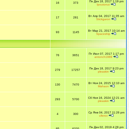
Пн Дек 18, 2017 1:19 pm
16
373
Ipoutonut
Вт Апр 04, 2017 11:35 am
17
281
Stickgaron
Вт Мар 21, 2017 10:14 am
93
1145
Spaceship
Пт Июл 07, 2017 1:17 pm
76
3651
antonch1989
Пн Дек 18, 2017 9:23 pm
279
17257
pleaskin
Вт Ноя 24, 2015 12:10 am
130
7470
Mahaon
Сб Ноя 16, 2024 12:21 am
293
5700
pleaskin
Ср Янв 04, 2017 11:26 pm
4
300
ciferov
Пн Дек 02, 2019 4:28 pm
95
6320