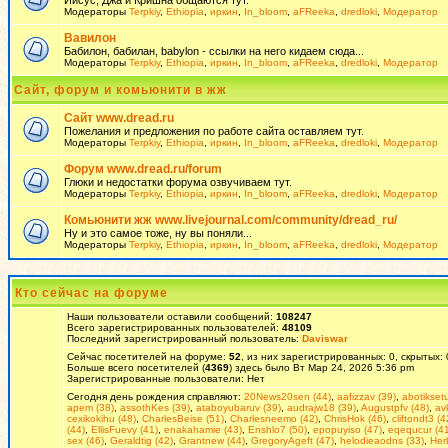
Иисус, Джа и Кришна общаются тут.
Модераторы
Terpkiy
,
Ethiopia
,
иркин
,
In_bloom
,
aFReeka
,
dredloki
,
Модератор
Вавилон
Бабилон, бабилан, babylon - ссылки на него кидаем сюда...
Модераторы
Terpkiy
,
Ethiopia
,
иркин
,
In_bloom
,
aFReeka
,
dredloki
,
Модератор
Сайт, форум и комьюнити в жж
Сайт www.dread.ru
Пожелания и предложения по работе сайта оставляем тут.
Модераторы
Terpkiy
,
Ethiopia
,
иркин
,
In_bloom
,
aFReeka
,
dredloki
,
Модератор
Форум www.dread.ru/forum
Глюки и недостатки форума озвучиваем тут.
Модераторы
Terpkiy
,
Ethiopia
,
иркин
,
In_bloom
,
aFReeka
,
dredloki
,
Модератор
Комьюнити жж www.livejournal.com/community/dread_ru/
Ну и это самое тоже, ну вы поняли...
Модераторы
Terpkiy
,
Ethiopia
,
иркин
,
In_bloom
,
aFReeka
,
dredloki
,
Модератор
Кто сейчас на форуме
Наши пользователи оставили сообщений:
108247
Всего зарегистрированных пользователей:
48109
Последний зарегистрированный пользователь:
Daviswar
Сейчас посетителей на форуме:
52
, из них зарегистрированных: 0, скрытых:
Больше всего посетителей (
4369
) здесь было Вт Мар 24, 2026 5:36 pm
Зарегистрированные пользователи: Нет
Сегодня день рождения справляют:
20News20sen (44)
,
aafizzav (39)
,
abotikset
apem (38)
,
assothKes (39)
,
ataboyubaruv (39)
,
audrajw18 (39)
,
Augustpfv (48)
,
av
cexikokihu (48)
,
CharlesBeise (51)
,
Charlesneemo (42)
,
ChrisHok (46)
,
cliftondt3 (4
(44)
,
EllisFuevy (41)
,
enakahamie (43)
,
Enshlo7 (50)
,
epopuyiso (47)
,
eqequcur (41
sex (46)
,
Geraldtig (42)
,
Grantnew (44)
,
GregoryAgeft (47)
,
helodieaodns (33)
,
Her