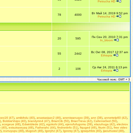
Petrucha HD
Вт Май 14, 2019 9:52 pm
78
4000
Petrucha HD
Пн Сен 20, 2010 7:31 pm
20
595
In_bloom
Вс Окт 08, 2017 12:37 am
55
2442
Ethiopia
Ср Авг 24, 2011 6:13 pm
2
106
Ethiopia
Часовой пояс: GMT + 3
doex16 (47)
,
amibihdu (40)
,
anastasiazc2 (46)
,
aneniwanuqxo (39)
,
ann (38)
,
annettelp60 (42)
,
)
,
BobbieVoips (40)
,
brandymn4 (47)
,
BrianCib (50)
,
BrianTreva (42)
,
CafenraGed (50)
,
)
,
ecegeue (48)
,
Edwinblede (42)
,
egokohi (44)
,
ejenofufugomu (39)
,
elazuhuga (42)
,
eleckrov
 (40)
,
exisuiraxeyaq (48)
,
Fatherahc (44)
,
findnetinfo (51)
,
fiquged (46)
,
fiturin (51)
,
free video
9)
,
icunuyupu (49)
,
idugouh (46)
,
Igoryhz (47)
,
Igorzsy (47)
,
igraquhbis (40)
,
ijaouhuwul (48)
,