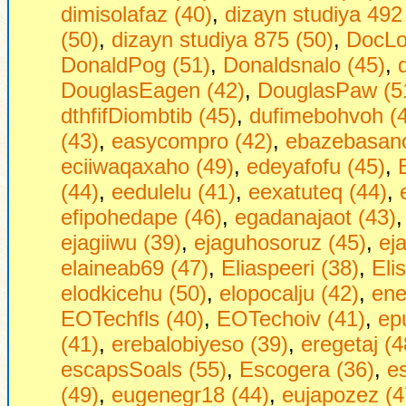
dimisolafaz (40)
,
dizayn studiya 492
(50)
,
dizayn studiya 875 (50)
,
DocLo
DonaldPog (51)
,
Donaldsnalo (45)
,
DouglasEagen (42)
,
DouglasPaw (5
dthfifDiombtib (45)
,
dufimebohvoh (
(43)
,
easycompro (42)
,
ebazebasano
eciiwaqaxaho (49)
,
edeyafofu (45)
,
(44)
,
eedulelu (41)
,
eexatuteq (44)
,
efipohedape (46)
,
egadanajaot (43)
ejagiiwu (39)
,
ejaguhosoruz (45)
,
ej
elaineab69 (47)
,
Eliaspeeri (38)
,
Eli
elodkicehu (50)
,
elopocalju (42)
,
ene
EOTechfls (40)
,
EOTechoiv (41)
,
ep
(41)
,
erebalobiyeso (39)
,
eregetaj (4
escapsSoals (55)
,
Escogera (36)
,
es
(49)
,
eugenegr18 (44)
,
eujapozez (4