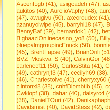
Ascentogb (41)
,
asiigoadeh (47)
,
as
aukitos (40)
,
AurelioVaphy (48)
,
aur
(47)
,
awugivu (50)
,
axeoroudex (41)
azanuyoiwipe (45)
,
barryhi18 (47)
,
B
BennyBaf (39)
,
bernardok1 (42)
,
be
BigbaaziOnlinecasino_yo8 (50)
,
Bill
bluepalmgroupincEnuck (50)
,
bonni
(45)
,
BrentFapse (49)
,
BrianOrili (51
BVZ_Moskva_S (40)
,
CalvinGor (46
carlenecf11 (50)
,
CarlosStita (41)
,
C
(49)
,
cathrynjf3 (47)
,
cecilyh69 (38)
(46)
,
Charlestolve (41)
,
cherryxy60 
clintonxi8 (38)
,
cnhfDiombtib (45)
,
c
Cwkiopf (38)
,
dahar (40)
,
daisyrc4 (
(38)
,
DanielTOuri (42)
,
Danikaphaph
Davidsmist (40)
,
DavidStess (42)
,
d