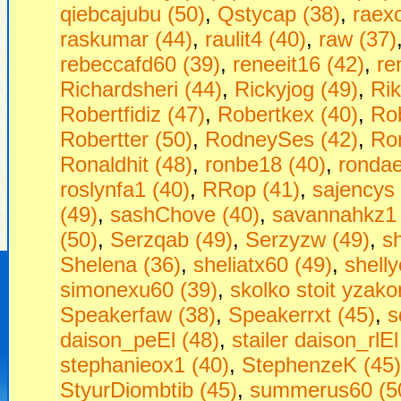
qiebcajubu (50)
,
Qstycap (38)
,
raex
raskumar (44)
,
raulit4 (40)
,
raw (37)
rebeccafd60 (39)
,
reneeit16 (42)
,
re
Richardsheri (44)
,
Rickyjog (49)
,
Ri
Robertfidiz (47)
,
Robertkex (40)
,
Rob
Robertter (50)
,
RodneySes (42)
,
Ro
Ronaldhit (48)
,
ronbe18 (40)
,
rondae
roslynfa1 (40)
,
RRop (41)
,
sajencys 
(49)
,
sashChove (40)
,
savannahkz1 
(50)
,
Serzqab (49)
,
Serzyzw (49)
,
s
Shelena (36)
,
sheliatx60 (49)
,
shell
simonexu60 (39)
,
skolko stoit yzako
Speakerfaw (38)
,
Speakerrxt (45)
,
s
daison_peEl (48)
,
stailer daison_rlEl
stephanieox1 (40)
,
StephenzeK (45)
StyurDiombtib (45)
,
summerus60 (5