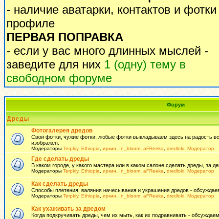
- наличие аватарки, контактов и фотки
профиле
ПЕРВАЯ ПОПРАВКА
- если у вас много длинных мыслей -
заведите для них
1 (одну) тему в
свободном форуме
Форум
Дреды
Фотогалерея дредов
Свои фотки, чужие фотки, любые фотки выкладываем здесь на радость всем
изображен.
Модераторы
Terpkiy
,
Ethiopia
,
иркин
,
In_bloom
,
aFReeka
,
dredloki
,
Модератор
Где сделать дреды
В каком городе, у какого мастера или в каком салоне сделать дреды, за де
Модераторы
Terpkiy
,
Ethiopia
,
иркин
,
In_bloom
,
aFReeka
,
dredloki
,
Модератор
Как сделать дреды
Способы плетения, валяния начесывания и украшения дредов - обсуждаем
Модераторы
Terpkiy
,
Ethiopia
,
иркин
,
In_bloom
,
aFReeka
,
dredloki
,
Модератор
Как ухаживать за дредом
Когда подкручивать дреды, чем их мыть, как их подравнивать - обсуждаем