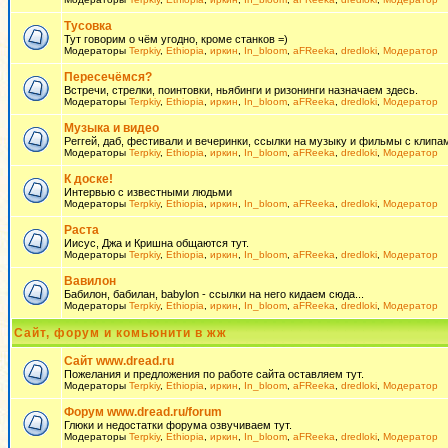
Тусовка
Тут говорим о чём угодно, кроме станков =)
Модераторы
Terpkiy
,
Ethiopia
,
иркин
,
In_bloom
,
aFReeka
,
dredloki
,
Модератор
Пересечёмся?
Встречи, стрелки, поинтовки, ньябинги и ризонинги назначаем здесь.
Модераторы
Terpkiy
,
Ethiopia
,
иркин
,
In_bloom
,
aFReeka
,
dredloki
,
Модератор
Музыка и видео
Реггей, даб, фестивали и вечеринки, ссылки на музыку и фильмы с клипам
Модераторы
Terpkiy
,
Ethiopia
,
иркин
,
In_bloom
,
aFReeka
,
dredloki
,
Модератор
К доске!
Интервью с известными людьми
Модераторы
Terpkiy
,
Ethiopia
,
иркин
,
In_bloom
,
aFReeka
,
dredloki
,
Модератор
Раста
Иисус, Джа и Кришна общаются тут.
Модераторы
Terpkiy
,
Ethiopia
,
иркин
,
In_bloom
,
aFReeka
,
dredloki
,
Модератор
Вавилон
Бабилон, бабилан, babylon - ссылки на него кидаем сюда...
Модераторы
Terpkiy
,
Ethiopia
,
иркин
,
In_bloom
,
aFReeka
,
dredloki
,
Модератор
Сайт, форум и комьюнити в жж
Сайт www.dread.ru
Пожелания и предложения по работе сайта оставляем тут.
Модераторы
Terpkiy
,
Ethiopia
,
иркин
,
In_bloom
,
aFReeka
,
dredloki
,
Модератор
Форум www.dread.ru/forum
Глюки и недостатки форума озвучиваем тут.
Модераторы
Terpkiy
,
Ethiopia
,
иркин
,
In_bloom
,
aFReeka
,
dredloki
,
Модератор