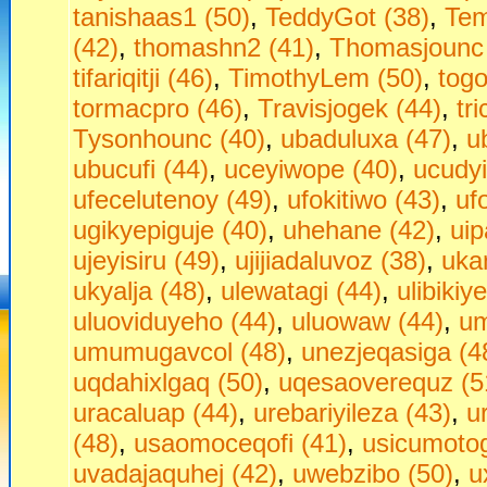
tanishaas1 (50)
,
TeddyGot (38)
,
Tem
(42)
,
thomashn2 (41)
,
Thomasjounc 
tifariqitji (46)
,
TimothyLem (50)
,
togo
tormacpro (46)
,
Travisjogek (44)
,
tr
Tysonhounc (40)
,
ubaduluxa (47)
,
u
ubucufi (44)
,
uceyiwope (40)
,
ucudyi
ufecelutenoy (49)
,
ufokitiwo (43)
,
uf
ugikyepiguje (40)
,
uhehane (42)
,
ui
ujeyisiru (49)
,
ujijiadaluvoz (38)
,
uka
ukyalja (48)
,
ulewatagi (44)
,
ulibikiy
uluoviduyeho (44)
,
uluowaw (44)
,
um
umumugavcol (48)
,
unezjeqasiga (4
uqdahixlgaq (50)
,
uqesaoverequz (5
uracaluap (44)
,
urebariyileza (43)
,
u
(48)
,
usaomoceqofi (41)
,
usicumotog
uvadajaquhej (42)
,
uwebzibo (50)
,
u