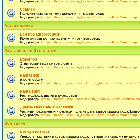
Модераторы
Terpkiy
,
Ethiopia
,
иркин
,
In_bloom
,
aFReeka
,
dredloki
,
Модератор
Ссылки
Полезнае ссылки на тему дредов и т.п. кидаем сюда.
Модераторы
Terpkiy
,
Ethiopia
,
иркин
,
In_bloom
,
aFReeka
,
dredloki
,
Модератор
Афрокосички
Всё про афрокосички
Какие они бывают, как их плетут и где - всё здесь.
Модераторы
Terpkiy
,
Ethiopia
,
иркин
,
In_bloom
,
aFReeka
,
dredloki
,
Модератор
Расташопы и Этнолавки
Etnoshop
Этнические вещи со всего света.
Модераторы
Terpkiy
,
Ethiopia
,
иркин
,
In_bloom
,
aFReeka
,
dredloki
,
Модератор
Rastashop
another culture
Модераторы
Terpkiy
,
Ethiopia
,
иркин
,
RastaShop
,
In_bloom
,
aFReeka
,
dredloki
,
М
Rasta shirt
Раста-одежда, шапки и аксессуары.
Модераторы
Terpkiy
,
Ethiopia
,
иркин
,
rasta-shirt
,
In_bloom
,
aFReeka
,
dredloki
,
Мо
Другие магазины и частники
Частные предложения и рекламу полезных магазинов кидаем сюда. Вопросы 
Модераторы
Terpkiy
,
Ethiopia
,
иркин
,
In_bloom
,
aFReeka
,
dredloki
,
Модератор
Всё такое
Юмор и позитив
Анекдоты, картинки и ссылки кидаем сюда. Тут правила форума не действ
Модераторы
Terpkiy
,
Ethiopia
,
иркин
,
In_bloom
,
aFReeka
,
dredloki
,
Модератор