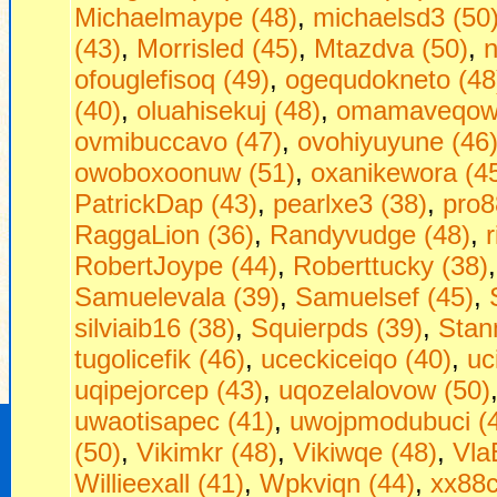
Michaelmaype (48)
,
michaelsd3 (50
(43)
,
Morrisled (45)
,
Mtazdva (50)
,
n
ofouglefisoq (49)
,
ogequdokneto (48
(40)
,
oluahisekuj (48)
,
omamaveqow 
ovmibuccavo (47)
,
ovohiyuyune (46
owoboxoonuw (51)
,
oxanikewora (4
PatrickDap (43)
,
pearlxe3 (38)
,
pro8
RaggaLion (36)
,
Randyvudge (48)
,
RobertJoype (44)
,
Roberttucky (38)
Samuelevala (39)
,
Samuelsef (45)
,
silviaib16 (38)
,
Squierpds (39)
,
Stan
tugolicefik (46)
,
uceckiceiqo (40)
,
uc
uqipejorcep (43)
,
uqozelalovow (50)
uwaotisapec (41)
,
uwojpmodubuci (
(50)
,
Vikimkr (48)
,
Vikiwqe (48)
,
Vla
Willieexall (41)
,
Wpkviqn (44)
,
xx88c