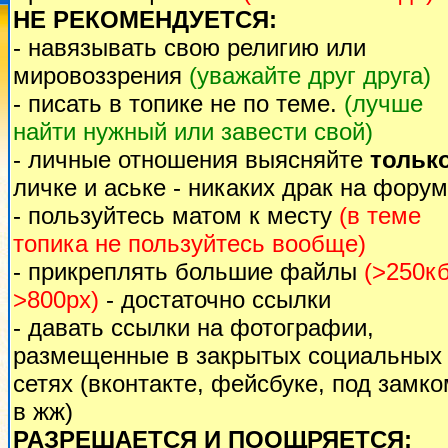
НЕ РЕКОМЕНДУЕТСЯ:
- навязывать свою религию или
мировоззрения
(уважайте друг друга)
- писать в топике не по теме.
(лучше
найти нужный или завести свой)
- личные отношения выясняйте
тольк
личке и аське - никаких драк на форум
- пользуйтесь матом к месту
(в теме
топика не пользуйтесь вообще)
- прикреплять большие файлы
(>250кб
>800px)
- достаточно ссылки
- давать ссылки на фотографии,
размещенные в закрытых социальных
сетях (вконтакте, фейсбуке, под замк
в жж)
РАЗРЕШАЕТСЯ И ПООЩРЯЕТСЯ: