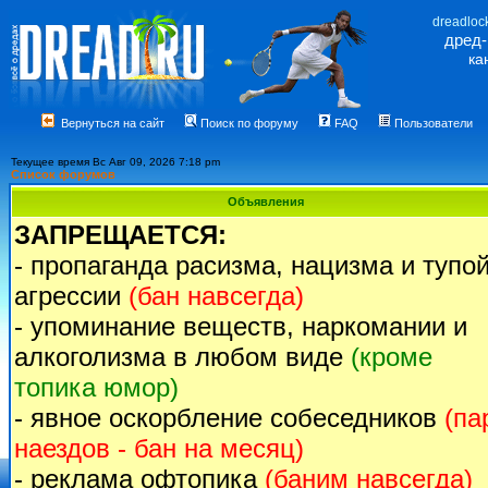
dreadloc
дред
ка
Вернуться на сайт
Поиск по форуму
FAQ
Пользователи
Текущее время Вс Авг 09, 2026 7:18 pm
Список форумов
Объявления
ЗАПРЕЩАЕТСЯ:
- пропаганда расизма, нацизма и тупо
агрессии
(бан навсегда)
- упоминание веществ, наркомании и
алкоголизма в любом виде
(кроме
топика юмор)
- явное оскорбление собеседников
(па
наездов - бан на месяц)
- реклама офтопика
(баним навсегда)