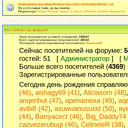
Комьюнити жж www.livejournal.com/community/dread_ru/
Ну и это самое тоже, ну вы поняли...
Модераторы
Terpkiy
,
Ethiopia
,
иркин
,
In_bloom
,
aFReeka
,
dredloki
,
Модератор
Кто сейчас на форуме
Наши пользователи оставили сообщений:
108247
Всего зарегистрированных пользователей:
48132
Последний зарегистрированный пользователь:
DuanemaM
Сейчас посетителей на форуме:
5
гостей: 51 [
Администратор
] [
М
Больше всего посетителей (
4369
)
Зарегистрированные пользовател
Сегодня день рождения справляю
(46)
,
aishagy69 (41)
,
Aliciasom (48)
anqerihut (47)
,
apenamexa (49)
,
aq
avibilf (42)
,
axuwuanusuxid (50)
,
ay
(44)
,
Barryacect (46)
,
Big_Daddy74 
caovezerubugi (46)
,
CelineleR (38)
,