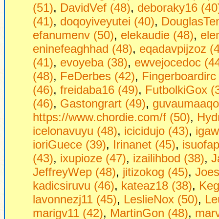
(51)
,
DavidVef (48)
,
deboraky16 (40
(41)
,
doqoyiveyutei (40)
,
DouglasTen
efanumenv (50)
,
elekaudie (48)
,
ele
eninefeaghhad (48)
,
eqadavpijzoz (
(41)
,
evoyeba (38)
,
ewvejocedoc (4
(48)
,
FeDerbes (42)
,
Fingerboardirc
(46)
,
freidaba16 (49)
,
FutbolkiGox (
(46)
,
Gastongrart (49)
,
guvaumaaqon
https://www.chordie.com/f (50)
,
Hydr
icelonavuyu (48)
,
icicidujo (43)
,
igaw
ioriGuece (39)
,
Irinanet (45)
,
isuofa
(43)
,
ixupioze (47)
,
izailihbod (38)
,
J
JeffreyWep (48)
,
jitizokog (45)
,
Joe
kadicsiruvu (46)
,
kateaz18 (38)
,
Keg
lavonnezj11 (45)
,
LeslieNox (50)
,
Le
marigv11 (42)
,
MartinGon (48)
,
marv