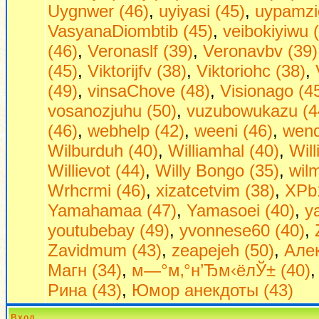
Uygnwer (46)
,
uyiyasi (45)
,
uypamzi
VasyanaDiombtib (45)
,
veibokiyiwu 
(46)
,
Veronaslf (39)
,
Veronavbv (39)
(45)
,
Viktorijfv (38)
,
Viktoriohc (38)
,
(49)
,
vinsaChove (48)
,
Visionago (4
vosanozjuhu (50)
,
vuzubowukazu (4
(46)
,
webhelp (42)
,
weeni (46)
,
wend
Wilburduh (40)
,
Williamhal (40)
,
Wil
Willievot (44)
,
Willy Bongo (35)
,
wil
Wrhcrmi (46)
,
xizatcetvim (38)
,
XPb1
Yamahamaa (47)
,
Yamasoei (40)
,
y
youtubebay (49)
,
yvonnese60 (40)
,
Zavidmum (43)
,
zeapejeh (50)
,
Алек
Магн (34)
,
м—°м‚°н’Ђм‹ёлЎ± (40)
Рина (43)
,
Юмор анекдоты (43)
Вход