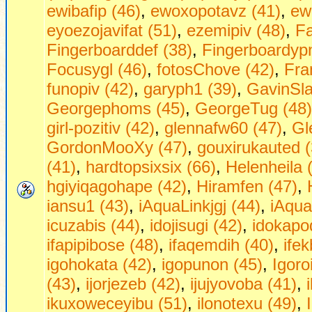
ewibafip (46)
,
ewoxopotavz (41)
,
ew
eyoezojavifat (51)
,
ezemipiv (48)
,
Fa
Fingerboarddef (38)
,
Fingerboardypn
Focusygl (46)
,
fotosChove (42)
,
Fra
funopiv (42)
,
garyph1 (39)
,
GavinSla
Georgephoms (45)
,
GeorgeTug (48)
girl-pozitiv (42)
,
glennafw60 (47)
,
Gl
GordonMooXy (47)
,
gouxirukauted (
(41)
,
hardtopsixsix (66)
,
Helenheila 
hgiyiqagohape (42)
,
Hiramfen (47)
,
iansu1 (43)
,
iAquaLinkjgj (44)
,
iAqua
icuzabis (44)
,
idojisugi (42)
,
idokapo
ifapipibose (48)
,
ifaqemdih (40)
,
ifek
igohokata (42)
,
igopunon (45)
,
Igoro
(43)
,
ijorjezeb (42)
,
ijujyovoba (41)
,
ikuxoweceyibu (51)
,
ilonotexu (49)
,