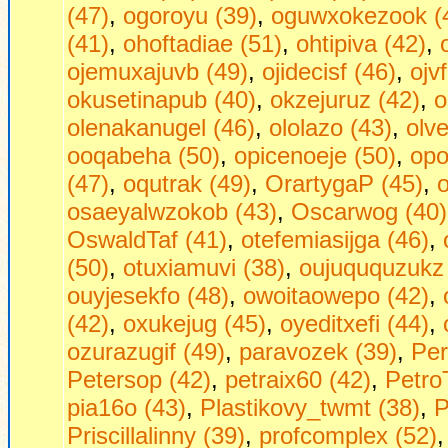
(47)
,
ogoroyu (39)
,
oguwxokezook (
(41)
,
ohoftadiae (51)
,
ohtipiva (42)
,
ojemuxajuvb (49)
,
ojidecisf (46)
,
ojv
okusetinapub (40)
,
okzejuruz (42)
,
o
olenakanugel (46)
,
ololazo (43)
,
olve
ooqabeha (50)
,
opicenoeje (50)
,
opo
(47)
,
oqutrak (49)
,
OrartygaP (45)
,
osaeyalwzokob (43)
,
Oscarwog (40)
OswaldTaf (41)
,
otefemiasijga (46)
,
(50)
,
otuxiamuvi (38)
,
oujuququzukz 
ouyjesekfo (48)
,
owoitaowepo (42)
,
(42)
,
oxukejug (45)
,
oyeditxefi (44)
,
ozurazugif (49)
,
paravozek (39)
,
Per
Petersop (42)
,
petraix60 (42)
,
Petro
pia16o (43)
,
Plastikovy_twmt (38)
,
P
Priscillalinny (39)
,
profcomplex (52)