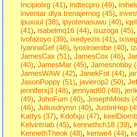
Incipiolxg (41)
,
indtecpro (49)
,
inihe
inventar dlya trenajernog (45)
,
inves
ipuxuul (38)
,
ipyotenasuwu (40)
,
iqe
(41)
,
isabelmq16 (44)
,
isuzoga (45)
ivofazoyo (39)
,
ixedyezis (41)
,
ixise
IyannaGef (46)
,
iyoxiroenibe (40)
,
i
JamesCax (51)
,
JamesCox (46)
,
Ja
(40)
,
JamesMar (45)
,
Jamesnobby (
JamesWAW (42)
,
JanekFot (44)
,
ja
JasonPoppy (51)
,
javierop2 (50)
,
Je
jenniferxj3 (48)
,
jennyad60 (48)
,
jer
(49)
,
JohnFum (40)
,
JosephMoids (
(46)
,
Juliusdrymn (40)
,
JustinHep (4
Kattys (37)
,
Kdofxju (47)
,
keelDiombt
Kelvintriab (45)
,
kennethch18 (39)
,
KennethTheok (48)
,
keriwe4 (44)
,
ke