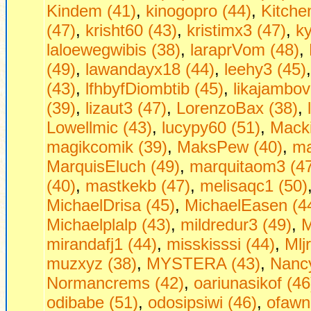
Kindem (41)
,
kinogopro (44)
,
Kitche
(47)
,
krisht60 (43)
,
kristimx3 (47)
,
ky
laloewegwibis (38)
,
laraprVom (48)
,
(49)
,
lawandayx18 (44)
,
leehy3 (45)
(43)
,
lfhbyfDiombtib (45)
,
likajambov
(39)
,
lizaut3 (47)
,
LorenzoBax (38)
,
Lowellmic (43)
,
lucypy60 (51)
,
Macki
magikcomik (39)
,
MaksPew (40)
,
ma
MarquisEluch (49)
,
marquitaom3 (4
(40)
,
mastkekb (47)
,
melisaqc1 (50)
MichaelDrisa (45)
,
MichaelEasen (4
Michaelplalp (43)
,
mildredur3 (49)
,
M
mirandafj1 (44)
,
misskisssi (44)
,
Mljr
muzxyz (38)
,
MYSTERA (43)
,
Nancy
Normancrems (42)
,
oariunasikof (46
odibabe (51)
,
odosipsiwi (46)
,
ofawn