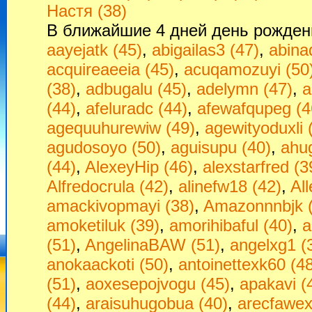
Настя (38)
В ближайшие 4 дней день рожден
aayejatk (45)
,
abigailas3 (47)
,
abina
acquireaeeia (45)
,
acuqamozuyi (50
(38)
,
adbugalu (45)
,
adelymn (47)
,
a
(44)
,
afeluradc (44)
,
afewafqupeg (4
agequuhurewiw (49)
,
agewityoduxli 
agudosoyo (50)
,
aguisupu (40)
,
ahu
(44)
,
AlexeyHip (46)
,
alexstarfred (3
Alfredocrula (42)
,
alinefw18 (42)
,
All
amackivopmayi (38)
,
Amazonnnbjk (
amoketiluk (39)
,
amorihibaful (40)
,
a
(51)
,
AngelinaBAW (51)
,
angelxg1 (
anokaackoti (50)
,
antoinettexk60 (4
(51)
,
aoxesepojvogu (45)
,
apakavi (
(44)
,
araisuhugobua (40)
,
arecfawex