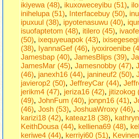
ikiyewa (48)
,
ikuxoweceyibu (51)
,
il
inihelupa (51)
,
Interfacebuy (50)
,
in
ipuxuul (38)
,
ipyotenasuwu (40)
,
iqu
isuofaptetom (48)
,
itilero (45)
,
ivaof
(50)
,
ixequyeuapok (43)
,
ixisegesegi
(38)
,
IyannaGef (46)
,
iyoxiroenibe (
Jamesbap (40)
,
JamesBlips (39)
,
Ja
JamesMar (45)
,
Jamesnobby (47)
,
(46)
,
janexh16 (44)
,
janineuf2 (50)
,
javierop2 (50)
,
JeffreyCar (44)
,
Jeff
jerikm4 (47)
,
jeriza16 (42)
,
jitizokog 
(49)
,
JohnFum (40)
,
jonpn16 (41)
,
J
(46)
,
Josh (53)
,
JoshuaWroxy (46)
,
karizi18 (42)
,
kateaz18 (38)
,
kathryn
KeithDousa (44)
,
kelliena69 (48)
,
ke
keriwe4 (44)
,
kerriyi60 (51)
,
Kevinen