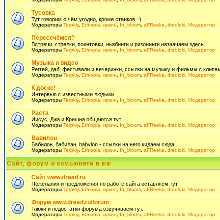
Тусовка
Тут говорим о чём угодно, кроме станков =)
Модераторы
Terpkiy
,
Ethiopia
,
иркин
,
In_bloom
,
aFReeka
,
dredloki
,
Модератор
Пересечёмся?
Встречи, стрелки, поинтовки, ньябинги и ризонинги назначаем здесь.
Модераторы
Terpkiy
,
Ethiopia
,
иркин
,
In_bloom
,
aFReeka
,
dredloki
,
Модератор
Музыка и видео
Реггей, даб, фестивали и вечеринки, ссылки на музыку и фильмы с клипам
Модераторы
Terpkiy
,
Ethiopia
,
иркин
,
In_bloom
,
aFReeka
,
dredloki
,
Модератор
К доске!
Интервью с известными людьми
Модераторы
Terpkiy
,
Ethiopia
,
иркин
,
In_bloom
,
aFReeka
,
dredloki
,
Модератор
Раста
Иисус, Джа и Кришна общаются тут.
Модераторы
Terpkiy
,
Ethiopia
,
иркин
,
In_bloom
,
aFReeka
,
dredloki
,
Модератор
Вавилон
Бабилон, бабилан, babylon - ссылки на него кидаем сюда...
Модераторы
Terpkiy
,
Ethiopia
,
иркин
,
In_bloom
,
aFReeka
,
dredloki
,
Модератор
Сайт, форум и комьюнити в жж
Сайт www.dread.ru
Пожелания и предложения по работе сайта оставляем тут.
Модераторы
Terpkiy
,
Ethiopia
,
иркин
,
In_bloom
,
aFReeka
,
dredloki
,
Модератор
Форум www.dread.ru/forum
Глюки и недостатки форума озвучиваем тут.
Модераторы
Terpkiy
,
Ethiopia
,
иркин
,
In_bloom
,
aFReeka
,
dredloki
,
Модератор