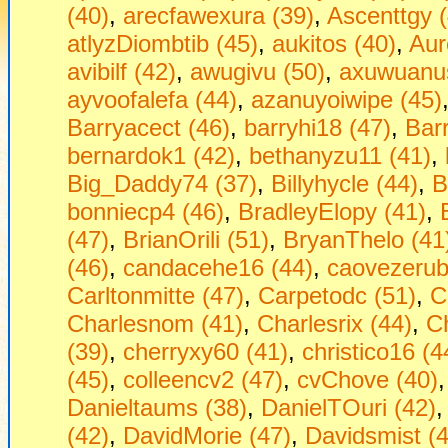
(40)
,
arecfawexura (39)
,
Ascenttgy (
atlyzDiombtib (45)
,
aukitos (40)
,
Aur
avibilf (42)
,
awugivu (50)
,
axuwuanus
ayvoofalefa (44)
,
azanuyoiwipe (45)
Barryacect (46)
,
barryhi18 (47)
,
Bar
bernardok1 (42)
,
bethanyzu11 (41)
,
Big_Daddy74 (37)
,
Billyhycle (44)
,
B
bonniecp4 (46)
,
BradleyElopy (41)
,
(47)
,
BrianOrili (51)
,
BryanThelo (41
(46)
,
candacehe16 (44)
,
caovezerub
Carltonmitte (47)
,
Carpetodc (51)
,
C
Charlesnom (41)
,
Charlesrix (44)
,
Ch
(39)
,
cherryxy60 (41)
,
christico16 (4
(45)
,
colleencv2 (47)
,
cvChove (40)
Danieltaums (38)
,
DanielTOuri (42)
(42)
,
DavidMorie (47)
,
Davidsmist (4