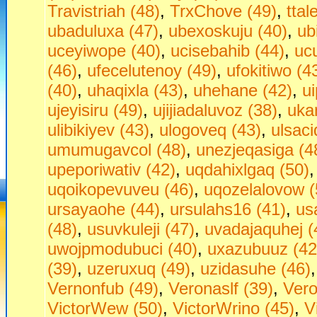
Travistriah (48)
,
TrxChove (49)
,
ttal
ubaduluxa (47)
,
ubexoskuju (40)
,
ub
uceyiwope (40)
,
ucisebahib (44)
,
uc
(46)
,
ufecelutenoy (49)
,
ufokitiwo (4
(40)
,
uhaqixla (43)
,
uhehane (42)
,
u
ujeyisiru (49)
,
ujijiadaluvoz (38)
,
uka
ulibikiyev (43)
,
ulogoveq (43)
,
ulsaci
umumugavcol (48)
,
unezjeqasiga (4
upeporiwativ (42)
,
uqdahixlgaq (50)
uqoikopevuveu (46)
,
uqozelalovow (
ursayaohe (44)
,
ursulahs16 (41)
,
us
(48)
,
usuvkuleji (47)
,
uvadajaquhej (
uwojpmodubuci (40)
,
uxazubuuz (42
(39)
,
uzeruxuq (49)
,
uzidasuhe (46)
Vernonfub (49)
,
Veronaslf (39)
,
Vero
VictorWew (50)
,
VictorWrino (45)
,
V