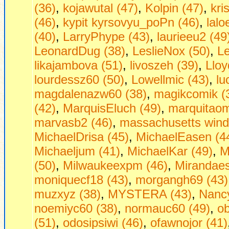
(36)
,
kojawutal (47)
,
Kolpin (47)
,
kri
(46)
,
kypit kyrsovyu_poPn (46)
,
lalo
(40)
,
LarryPhype (43)
,
laurieeu2 (49
LeonardDug (38)
,
LeslieNox (50)
,
Le
likajambova (51)
,
livoszeh (39)
,
Lloy
lourdessz60 (50)
,
Lowellmic (43)
,
lu
magdalenazw60 (38)
,
magikcomik (
(42)
,
MarquisEluch (49)
,
marquitaom
marvasb2 (46)
,
massachusetts wind
MichaelDrisa (45)
,
MichaelEasen (4
Michaeljum (41)
,
MichaelKar (49)
,
M
(50)
,
Milwaukeexpm (46)
,
Mirandaes
moniquecf18 (43)
,
morgangh69 (43)
muzxyz (38)
,
MYSTERA (43)
,
Nancy
noemiyc60 (38)
,
normauc60 (49)
,
o
(51)
,
odosipsiwi (46)
,
ofawnojor (41)