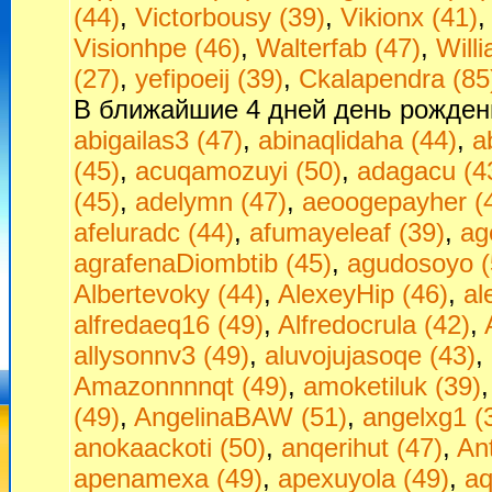
(44)
,
Victorbousy (39)
,
Vikionx (41)
Visionhpe (46)
,
Walterfab (47)
,
Will
(27)
,
yefipoeij (39)
,
Сkalapendra (85
В ближайшие 4 дней день рожден
abigailas3 (47)
,
abinaqlidaha (44)
,
a
(45)
,
acuqamozuyi (50)
,
adagacu (4
(45)
,
adelymn (47)
,
aeoogepayher (
afeluradc (44)
,
afumayeleaf (39)
,
ag
agrafenaDiombtib (45)
,
agudosoyo (
Albertevoky (44)
,
AlexeyHip (46)
,
al
alfredaeq16 (49)
,
Alfredocrula (42)
,
allysonnv3 (49)
,
aluvojujasoqe (43)
,
Amazonnnnqt (49)
,
amoketiluk (39)
(49)
,
AngelinaBAW (51)
,
angelxg1 (
anokaackoti (50)
,
anqerihut (47)
,
An
apenamexa (49)
,
apexuyola (49)
,
aq