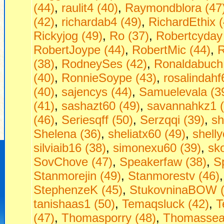
(44)
,
raulit4 (40)
,
Raymondblora (47
(42)
,
richardab4 (49)
,
RichardEthix (
Rickyjog (49)
,
Ro (37)
,
Robertcyday
RobertJoype (44)
,
RobertMic (44)
,
R
(38)
,
RodneySes (42)
,
Ronaldabuch
(40)
,
RonnieSoype (43)
,
rosalindahf
(40)
,
sajencys (44)
,
Samuelevala (3
(41)
,
sashazt60 (49)
,
savannahkz1 (
(46)
,
Seriesqff (50)
,
Serzqqi (39)
,
sh
Shelena (36)
,
sheliatx60 (49)
,
shell
silviaib16 (38)
,
simonexu60 (39)
,
sko
SovChove (47)
,
Speakerfaw (38)
,
S
Stanmorejin (49)
,
Stanmorestv (46)
StephenzeK (45)
,
StukovninaBOW (
tanishaas1 (50)
,
Temaqsluck (42)
,
T
(47)
,
Thomasporry (48)
,
Thomassea