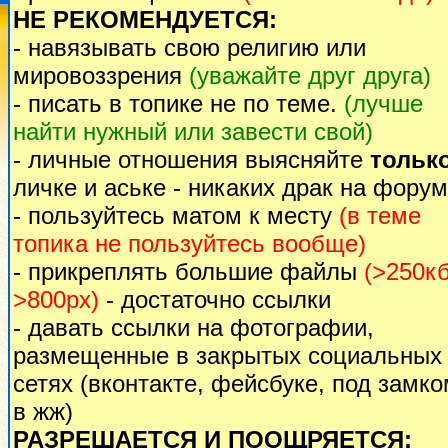
НЕ РЕКОМЕНДУЕТСЯ:
- навязывать свою религию или
мировоззрения
(уважайте друг друга)
- писать в топике не по теме.
(лучше
найти нужный или завести свой)
- личные отношения выясняйте
тольк
личке и аське - никаких драк на форум
- пользуйтесь матом к месту
(в теме
топика не пользуйтесь вообще)
- прикреплять большие файлы
(>250кб
>800px)
- достаточно ссылки
- давать ссылки на фотографии,
размещенные в закрытых социальных
сетях (вконтакте, фейсбуке, под замк
в жж)
РАЗРЕШАЕТСЯ И ПООЩРЯЕТСЯ: