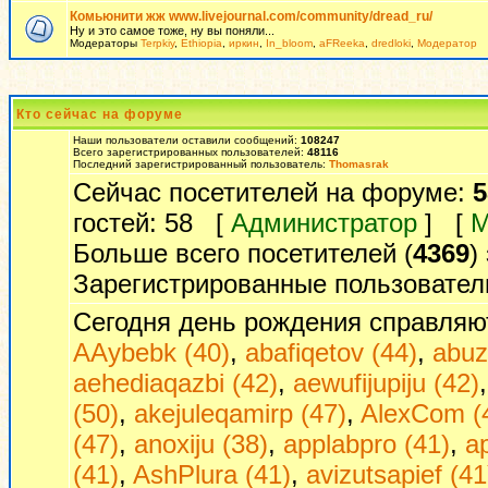
Комьюнити жж www.livejournal.com/community/dread_ru/
Ну и это самое тоже, ну вы поняли...
Модераторы
Terpkiy
,
Ethiopia
,
иркин
,
In_bloom
,
aFReeka
,
dredloki
,
Модератор
Кто сейчас на форуме
Наши пользователи оставили сообщений:
108247
Всего зарегистрированных пользователей:
48116
Последний зарегистрированный пользователь:
Thomasrak
Сейчас посетителей на форуме:
5
гостей: 58 [
Администратор
] [
М
Больше всего посетителей (
4369
)
Зарегистрированные пользовател
Сегодня день рождения справляю
AAybebk (40)
,
abafiqetov (44)
,
abuz
aehediaqazbi (42)
,
aewufijupiju (42)
(50)
,
akejuleqamirp (47)
,
AlexCom (
(47)
,
anoxiju (38)
,
applabpro (41)
,
a
(41)
,
AshPlura (41)
,
avizutsapief (41