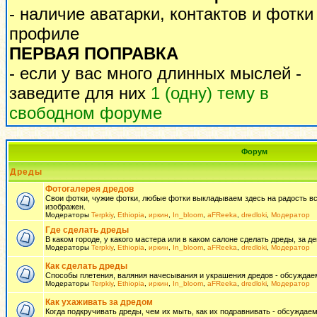
- наличие аватарки, контактов и фотки
профиле
ПЕРВАЯ ПОПРАВКА
- если у вас много длинных мыслей -
заведите для них
1 (одну) тему в
свободном форуме
Форум
Дреды
Фотогалерея дредов
Свои фотки, чужие фотки, любые фотки выкладываем здесь на радость всем
изображен.
Модераторы
Terpkiy
,
Ethiopia
,
иркин
,
In_bloom
,
aFReeka
,
dredloki
,
Модератор
Где сделать дреды
В каком городе, у какого мастера или в каком салоне сделать дреды, за де
Модераторы
Terpkiy
,
Ethiopia
,
иркин
,
In_bloom
,
aFReeka
,
dredloki
,
Модератор
Как сделать дреды
Способы плетения, валяния начесывания и украшения дредов - обсуждаем
Модераторы
Terpkiy
,
Ethiopia
,
иркин
,
In_bloom
,
aFReeka
,
dredloki
,
Модератор
Как ухаживать за дредом
Когда подкручивать дреды, чем их мыть, как их подравнивать - обсуждаем