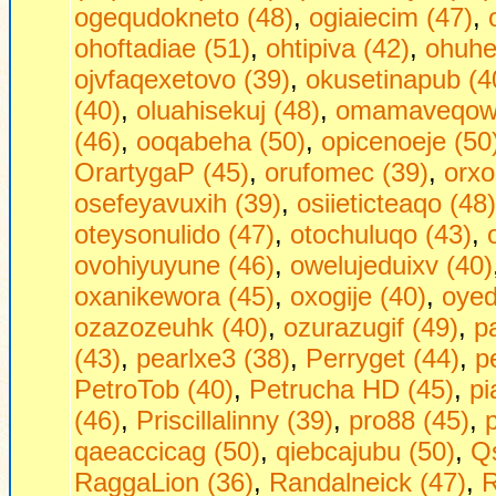
ogequdokneto (48)
,
ogiaiecim (47)
,
ohoftadiae (51)
,
ohtipiva (42)
,
ohuhej
ojvfaqexetovo (39)
,
okusetinapub (4
(40)
,
oluahisekuj (48)
,
omamaveqow 
(46)
,
ooqabeha (50)
,
opicenoeje (50
OrartygaP (45)
,
orufomec (39)
,
orxo
osefeyavuxih (39)
,
osiieticteaqo (48)
oteysonulido (47)
,
otochuluqo (43)
,
ovohiyuyune (46)
,
owelujeduixv (40)
oxanikewora (45)
,
oxogije (40)
,
oyed
ozazozeuhk (40)
,
ozurazugif (49)
,
p
(43)
,
pearlxe3 (38)
,
Perryget (44)
,
p
PetroTob (40)
,
Petrucha HD (45)
,
pi
(46)
,
Priscillalinny (39)
,
pro88 (45)
,
qaeaccicag (50)
,
qiebcajubu (50)
,
Qs
RaggaLion (36)
,
Randalneick (47)
,
R