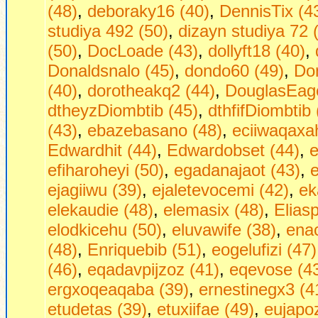
(48)
,
deboraky16 (40)
,
DennisTix (4
studiya 492 (50)
,
dizayn studiya 72 
(50)
,
DocLoade (43)
,
dollyft18 (40)
,
Donaldsnalo (45)
,
dondo60 (49)
,
Do
(40)
,
dorotheakq2 (44)
,
DouglasEag
dtheyzDiombtib (45)
,
dthfifDiombtib 
(43)
,
ebazebasano (48)
,
eciiwaqaxa
Edwardhit (44)
,
Edwardobset (44)
,
e
efiharoheyi (50)
,
egadanajaot (43)
,
ejagiiwu (39)
,
ejaletevocemi (42)
,
ek
elekaudie (48)
,
elemasix (48)
,
Eliasp
elodkicehu (50)
,
eluvawife (38)
,
ena
(48)
,
Enriquebib (51)
,
eogelufizi (47)
(46)
,
eqadavpijzoz (41)
,
eqevose (4
ergxoqeaqaba (39)
,
ernestinegx3 (4
etudetas (39)
,
etuxiifae (49)
,
eujapo