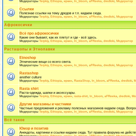
Модераторы
Terpkiy
,
Ethiopia
,
иркин
,
In_bloom
,
aFReeka
,
dredloki
,
Модератор
Ссылки
Полезнае ссылки на тему дредов и т.п. кидаем сюда.
Модераторы
Terpkiy
,
Ethiopia
,
иркин
,
In_bloom
,
aFReeka
,
dredloki
,
Модератор
Афрокосички
Всё про афрокосички
Какие они бывают, как их плетут и где - всё здесь.
Модераторы
Terpkiy
,
Ethiopia
,
иркин
,
In_bloom
,
aFReeka
,
dredloki
,
Модератор
Расташопы и Этнолавки
Etnoshop
Этнические вещи со всего света.
Модераторы
Terpkiy
,
Ethiopia
,
иркин
,
In_bloom
,
aFReeka
,
dredloki
,
Модератор
Rastashop
another culture
Модераторы
Terpkiy
,
Ethiopia
,
иркин
,
RastaShop
,
In_bloom
,
aFReeka
,
dredloki
,
М
Rasta shirt
Раста-одежда, шапки и аксессуары.
Модераторы
Terpkiy
,
Ethiopia
,
иркин
,
rasta-shirt
,
In_bloom
,
aFReeka
,
dredloki
,
Мо
Другие магазины и частники
Частные предложения и рекламу полезных магазинов кидаем сюда. Вопросы 
Модераторы
Terpkiy
,
Ethiopia
,
иркин
,
In_bloom
,
aFReeka
,
dredloki
,
Модератор
Всё такое
Юмор и позитив
Анекдоты, картинки и ссылки кидаем сюда. Тут правила форума не действ
Модераторы
Terpkiy
,
Ethiopia
,
иркин
,
In_bloom
,
aFReeka
,
dredloki
,
Модератор