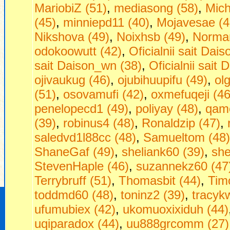
MariobiZ (51)
,
mediasong (58)
,
Mich
(45)
,
minniepd11 (40)
,
Mojavesae (4
Nikshova (49)
,
Noixhsb (49)
,
Norman
odokoowutt (42)
,
Oficialnii sait Dais
sait Daison_wn (38)
,
Oficialnii sait 
ojivaukug (46)
,
ojubihuupifu (49)
,
ol
(51)
,
osovamufi (42)
,
oxmefuqeji (46
penelopecd1 (49)
,
poliyay (48)
,
qam
(39)
,
robinus4 (48)
,
Ronaldzip (47)
,
saledvd1l88cc (48)
,
Samueltom (48)
ShaneGaf (49)
,
sheliank60 (39)
,
she
StevenHaple (46)
,
suzannekz60 (47
Terrybruff (51)
,
Thomasbit (44)
,
Timo
toddmd60 (48)
,
toninz2 (39)
,
tracyk
ufumubiex (42)
,
ukomuoxixiduh (44)
uqiparadox (44)
,
uu888grcomm (27)