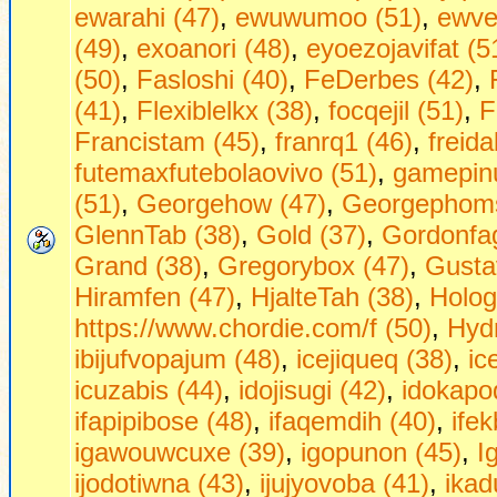
ewarahi (47)
,
ewuwumoo (51)
,
ewve
(49)
,
exoanori (48)
,
eyoezojavifat (5
(50)
,
Fasloshi (40)
,
FeDerbes (42)
,
(41)
,
Flexiblelkx (38)
,
focqejil (51)
,
F
Francistam (45)
,
franrq1 (46)
,
freid
futemaxfutebolaovivo (51)
,
gamepinu
(51)
,
Georgehow (47)
,
Georgephoms
GlennTab (38)
,
Gold (37)
,
Gordonfag
Grand (38)
,
Gregorybox (47)
,
Gusta
Hiramfen (47)
,
HjalteTah (38)
,
Holog
https://www.chordie.com/f (50)
,
Hydr
ibijufvopajum (48)
,
icejiqueq (38)
,
ic
icuzabis (44)
,
idojisugi (42)
,
idokapo
ifapipibose (48)
,
ifaqemdih (40)
,
ifek
igawouwcuxe (39)
,
igopunon (45)
,
I
ijodotiwna (43)
,
ijujyovoba (41)
,
ikad