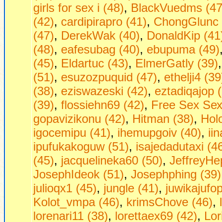
girls fоr seх i (48)
,
BlackVuedms (47
(42)
,
cardipirapro (41)
,
ChongGlunc 
(47)
,
DerekWak (40)
,
DonaldKip (41
(48)
,
eafesubag (40)
,
ebupuma (49)
(45)
,
Eldartuc (43)
,
ElmerGatly (39)
(51)
,
esuzozpuquid (47)
,
ethelji4 (39
(38)
,
eziswazeski (42)
,
eztadiqajop 
(39)
,
flossiehn69 (42)
,
Frее Seх Sех 
gopavizikonu (42)
,
Hitman (38)
,
Hol
igocemipu (41)
,
ihemupgoiv (40)
,
ii
ipufukakoguw (51)
,
isajedadutaxi (4
(45)
,
jacquelineka60 (50)
,
JeffreyHe
JosephIdeok (51)
,
Josephphing (39)
julioqx1 (45)
,
jungle (41)
,
juwikajufop
Kolot_vmpa (46)
,
krimsChove (46)
,
lorenari11 (38)
,
lorettaex69 (42)
,
Lor