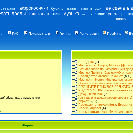
афрокосички
где сделать 
бусины
вши
Боб Марли
вавилон
встречи
елать дреды
музыка
канекалон
раста
книги
радио
раста
перхоть
шапки
му
FAQ
Пользователи
Группы
Регистрация
Профиль
Во
R I P Децл
(2)
Мастерица Ethiopia, Москва [фотога
Чат мастеров по натуральным дре
Мастер Пальма, Екатеринбург [фот
Сообщество dread.ru в лицах
(800)
Мастер In_bloom, Москва [фотогале
О вкусной и здоровой немясной пи
ПРОЧТИТЕ ПЛИЗ ВСЕ ДЛЯ КОГО Э
ИЩУ МАСТЕРА!!! (все кто ищет - сю
Дрэды в минске
(2)
где сделать дреды кроме москвы :)
фейсбуке, под замком в жж)
перхоть
(82)
Подскажите, пожалуйста. Дреды из 
Dance Raggae!
(6)
е
Ищем поставщиков бусин для дред 
Форум