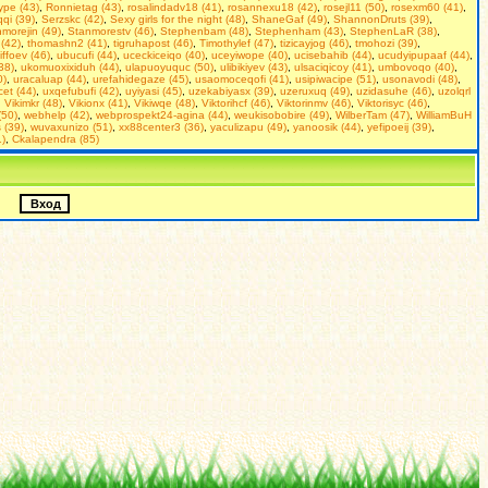
pe (43)
,
Ronnietag (43)
,
rosalindadv18 (41)
,
rosannexu18 (42)
,
rosejl11 (50)
,
rosexm60 (41)
,
qi (39)
,
Serzskc (42)
,
Seхy girls for the night (48)
,
ShaneGaf (49)
,
ShannonDruts (39)
,
morejin (49)
,
Stanmorestv (46)
,
Stephenbam (48)
,
Stephenham (43)
,
StephenLaR (38)
,
(42)
,
thomashn2 (41)
,
tigruhapost (46)
,
Timothylef (47)
,
tizicayjog (46)
,
tmohozi (39)
,
iffoev (46)
,
ubucufi (44)
,
uceckiceiqo (40)
,
uceyiwope (40)
,
ucisebahib (44)
,
ucudyipupaaf (44)
,
(38)
,
ukomuoxixiduh (44)
,
ulapuoyuquc (50)
,
ulibikiyev (43)
,
ulsaciqicoy (41)
,
umbovoqo (40)
,
0)
,
uracaluap (44)
,
urefahidegaze (45)
,
usaomoceqofi (41)
,
usipiwacipe (51)
,
usonavodi (48)
,
et (44)
,
uxqefubufi (42)
,
uyiyasi (45)
,
uzekabiyasx (39)
,
uzeruxuq (49)
,
uzidasuhe (46)
,
uzolqrl
,
Vikimkr (48)
,
Vikionx (41)
,
Vikiwqe (48)
,
Viktorihcf (46)
,
Viktorinmv (46)
,
Viktorisyc (46)
,
(50)
,
webhelp (42)
,
webprospekt24-agina (44)
,
weukisobobire (49)
,
WilberTam (47)
,
WilliamBuH
 (39)
,
wuvaxunizo (51)
,
xx88center3 (36)
,
yaculizapu (49)
,
yanoosik (44)
,
yefipoeij (39)
,
)
,
Сkalapendra (85)