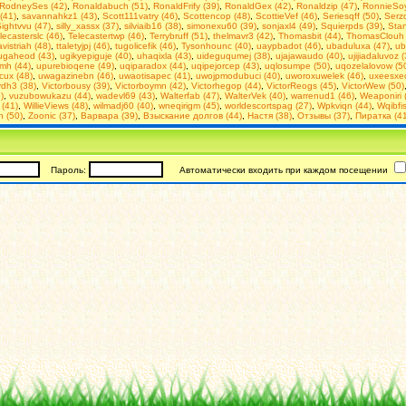
RodneySes (42)
,
Ronaldabuch (51)
,
RonaldFrify (39)
,
RonaldGex (42)
,
Ronaldzip (47)
,
RonnieSoy
(41)
,
savannahkz1 (43)
,
Scott111vatry (46)
,
Scottencop (48)
,
ScottieVef (46)
,
Seriesqff (50)
,
Serzq
ightvvu (47)
,
silly_xassx (37)
,
silviaib16 (38)
,
simonexu60 (39)
,
sonjaxl4 (49)
,
Squierpds (39)
,
Stan
lecasterslc (46)
,
Telecastertwp (46)
,
Terrybruff (51)
,
thelmavr3 (42)
,
Thomasbit (44)
,
ThomasClouh 
avistriah (48)
,
ttaletyjpj (46)
,
tugolicefik (46)
,
Tysonhounc (40)
,
uaypbadot (46)
,
ubaduluxa (47)
,
ub
ugaheod (43)
,
ugikyepiguje (40)
,
uhaqixla (43)
,
uideguqumej (38)
,
ujajawaudo (40)
,
ujijiadaluvoz 
mh (44)
,
upurebioqene (49)
,
uqiparadox (44)
,
uqipejorcep (43)
,
uqlosumpe (50)
,
uqozelalovow (5
cux (48)
,
uwagazinebn (46)
,
uwaotisapec (41)
,
uwojpmodubuci (40)
,
uworoxuwelek (46)
,
uxeesxec
ydh3 (38)
,
Victorbousy (39)
,
Victorboymn (42)
,
Victorhegop (44)
,
VictorReogs (45)
,
VictorWew (50)
)
,
vuzubowukazu (44)
,
wadevl69 (43)
,
Walterfab (47)
,
WalterVek (40)
,
warrenud1 (46)
,
Weaponiri 
 (41)
,
WillieViews (48)
,
wilmadj60 (40)
,
wneqirigm (45)
,
worldescortspag (27)
,
Wpkviqn (44)
,
Wqibfis
h (50)
,
Zoonic (37)
,
Варвара (39)
,
Взыскание долгов (44)
,
Настя (38)
,
Отзывы (37)
,
Пиратка (41
Пароль:
Автоматически входить при каждом посещении