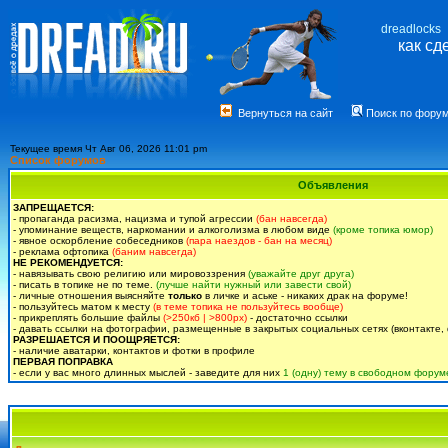
dreadlocks
как сд
Вернуться на сайт
Поиск по фору
Текущее время Чт Авг 06, 2026 11:01 pm
Список форумов
Объявления
ЗАПРЕЩАЕТСЯ:
- пропаганда расизма, нацизма и тупой агрессии
(бан навсегда)
- упоминание веществ, наркомании и алкоголизма в любом виде
(кроме топика юмор)
- явное оскорбление собеседников
(пара наездов - бан на месяц)
- реклама офтопика
(баним навсегда)
НЕ РЕКОМЕНДУЕТСЯ:
- навязывать свою религию или мировоззрения
(уважайте друг друга)
- писать в топике не по теме.
(лучше найти нужный или завести свой)
- личные отношения выясняйте
только
в личке и аське - никаких драк на форуме!
- пользуйтесь матом к месту
(в теме топика не пользуйтесь вообще)
- прикреплять большие файлы
(>250кб | >800px)
- достаточно ссылки
- давать ссылки на фотографии, размещенные в закрытых социальных сетях (вконтакте, 
РАЗРЕШАЕТСЯ И ПООЩРЯЕТСЯ:
- наличие аватарки, контактов и фотки в профиле
ПЕРВАЯ ПОПРАВКА
- если у вас много длинных мыслей - заведите для них
1 (одну) тему в свободном форум