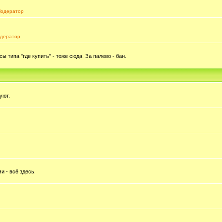
одератор
дератор
типа "где купить" - тоже сюда. За палево - бан.
уют.
и - всё здесь.