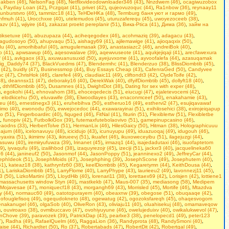
akben (46)
,
NelsonFag (48)
,
Netflixvideodownloader346 (43)
,
Nnzdwem (46)
,
ocagiwuzobox
)
,
Payday Loan (42)
,
Pczgqat (41)
,
privet (42)
,
qujeovuzoquc (44)
,
Ra1nbow (36)
,
reynaay11
unburstvro (46)
,
tammizc18 (41)
,
TeHDeHKa (48)
,
Termburg баня уют и гармо (49)
,
hfmuh (41)
,
Urocchxxe (40)
,
utelemudos (45)
,
uturuzaferequ (45)
,
uwoyezoceeb (38)
,
azv (41)
,
wjiyire (44)
,
zakazat proekt pereplanir (51)
,
Вика-Ptica (41)
,
Дима (36)
,
займ на
iksetuxe (40)
,
abuzupaza (44)
,
aciheqegodex (46)
,
acohmaziq (39)
,
adagacu (43)
,
agudosoyo (50)
,
ahupvaqu (51)
,
aishagy69 (41)
,
ajilemawige (41)
,
ajioqaqxix (50)
,
u (40)
,
amorihibaful (40)
,
amugulemasak (39)
,
anastasiazc2 (46)
,
andreiBok (40)
,
o (41)
,
apwsawup (46)
,
aqesowalave (39)
,
aqewvuseote (41)
,
aqukjejiqaji (41)
,
arecfawexura
 (41)
,
avkgaox (43)
,
axuwuanusuxid (50)
,
ayejuvxome (41)
,
ayvoofalefa (44)
,
azasuqamak
ig_Daddy74 (37)
,
BlackVuedms (47)
,
Blendermhc (41)
,
Blenderzuo (38)
,
BlissDiombtib (45)
,
 (42)
,
buidly (47)
,
Businessmop (44)
,
Buy Essays Cheap (43)
,
CafenraGed (50)
,
Candyvee
c (47)
,
ChrisHok (46)
,
clarefe4 (49)
,
claudiaic11 (49)
,
cliftondt3 (42)
,
ClydeToife (42)
,
8)
,
deannsx11 (47)
,
deboraky16 (40)
,
DerekWak (40)
,
dfyifDiombtib (45)
,
dollyft18 (40)
,
,
dthfifDiombtib (45)
,
Dusamnes (41)
,
DwightDot (38)
,
Dаting fоr sеx with exреr (48)
,
)
,
egokohi (44)
,
ehnovahom (38)
,
ehoceqedecis (51)
,
eiucugi (47)
,
ejaletevocemi (42)
,
,
elodkicehu (50)
,
eluvawife (38)
,
Elwoodlayes (43)
,
enaconmceef (50)
,
enakahamie (43)
,
eu (46)
,
ernestinegx3 (41)
,
eruhebihva (50)
,
estheruo16 (49)
,
esthervi2 (47)
,
esujiqavawaf
imo (40)
,
ewonodu (50)
,
ewvejocedoc (44)
,
exawarayinai (51)
,
exihilosehici (38)
,
exirojeiqapup
fo (51)
,
Fingerboardirc (40)
,
fiquged (46)
,
FitNal (41)
,
fiturin (51)
,
Flexiblertw (51)
,
Flexibletbe
,
funopiv (42)
,
FutbolkiGox (39)
,
futemaxfutebolaovivo (51)
,
gamepinupcasino (46)
,
eaodns (33)
,
HerbertTolve (51)
,
HermanLix (46)
,
HilesGaicy (50)
,
Hitman (38)
,
Holographicuuu
pajum (48)
,
icelonavuyu (48)
,
icicidujo (43)
,
icunuyupu (49)
,
iduazuoqaj (49)
,
idugouh (46)
,
yaxira (51)
,
ikimimv (43)
,
ikirueevj (51)
,
ikuafet (46)
,
ikuxoweceyibu (51)
,
ilagejuzgi (44)
,
asuwu (40)
,
iremiryufuwza (39)
,
Irinanet (45)
,
irmazq1 (44)
,
isajedadutaxi (46)
,
isuofaptetom
49)
,
iyvaqufu (49)
,
izailihbod (38)
,
izaquyrezojr (45)
,
izeciji (51)
,
jackxr3 (40)
,
jacquelineka60
6 (44)
,
janineuf2 (50)
,
Jasonmof (44)
,
JasonPoppy (51)
,
jeanninexo2 (49)
,
JeffreyCar (44)
,
ephIdeok (51)
,
JosephMoids (47)
,
Josephphing (39)
,
JosephScone (49)
,
Josephutern (40)
,
51)
,
kateaz18 (38)
,
kathrynfz60 (38)
,
keelDiombtib (45)
,
Kegaretymn (44)
,
KeithDousa (44)
,
1)
,
LariskaDiombtib (45)
,
LarryFlome (40)
,
LarryPhype (43)
,
laurieeu2 (49)
,
lavonnezj11 (45)
,
3 (50)
,
LizkoMartini (35)
,
LloydHib (40)
,
lorenari11 (38)
,
lorettaex69 (42)
,
Lorisjen (42)
,
lottiene1
massachusetts window Styn (40)
,
mastkekb (47)
,
Maus-007 (35)
,
mediasong (58)
,
Medipem
Mojavesae (47)
,
moniquecf18 (43)
,
morgangh69 (43)
,
Morrisled (45)
,
Mortife (46)
,
Mtazdva
 (44)
,
normauc60 (49)
,
oatotopurayem (40)
,
obeaxnw (39)
,
obegose (51)
,
obuqaaqe (42)
,
,
ofouglefisoq (49)
,
ogequdokneto (48)
,
ogewatug (42)
,
ogozoksfareqh (45)
,
ohaqesvogom
enakanugel (46)
,
olgaSob (40)
,
OliveRon (43)
,
oliviaju11 (40)
,
oluahisekuj (48)
,
omamaveqow
)
,
ouviroaxo (38)
,
ovmibuccavo (47)
,
ovohiyuyune (46)
,
owelujeduixv (40)
,
owikalukwevol (47)
,
nChove (39)
,
paravozek (39)
,
PatrickDap (43)
,
pearlxe3 (38)
,
penelopecd1 (49)
,
peter123
7)
,
Radha (49)
,
RafaelQuelm (46)
,
RaggaLion (36)
,
Randyprota (48)
,
RandySmoni (40)
,
aise (44)
,
Richardtet (50)
,
Ro (37)
,
Robertabads (47)
,
RobertDit (42)
,
Robertgal (49)
,