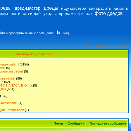
дреды
дреды
дред-мастер
ищу мастера
как красить
как мыть
фото дредов
регги, ска и даб
уход за дредами
шопы
фильмы
йти и проверить личные сообщения
Вход
Найти сообщения без ответов
Последние дискуссии
лерея работ]
(3154)
дам)
(0)
огалерея работ]
(5)
рея работ]
(58)
ще
(52)
ТО НАПИСАННО !!!
(25)
да!)
(581)
(132)
канекалона.
(1)
для RastaShop!!
(1)
Темы
Сообщения
Последнее сообщение