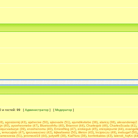
 0 и гостей: 99 [
Администратор
] [
Модератор
]
48)
,
agosizemij (43)
,
ajahecive (50)
,
ajisovade (51)
,
ajumdikvitebe (38)
,
alaricq (38)
,
alexanderwp2 
n (40)
,
ayoeheomebe (47)
,
Bluetoothftu (40)
,
Briannot (44)
,
Charlesjob (46)
,
CharlesScada (41)
,
kiqucvadazye (39)
,
enzehenomu (40)
,
ErnestNog (47)
,
erokeguk (45)
,
etesyiepumir (44)
,
evangeli
,
iemucajialo (47)
,
igezuwaxzxez (42)
,
ikjlwafawsiz (50)
,
ilileton (43)
,
Incipioczu (49)
,
inebugef (50)
Jamesvesia (51)
,
jeromezd18 (44)
,
judywf8 (38)
,
KiaPlura (38)
,
konfetkakiss (43)
,
lalendi_hqKn (44