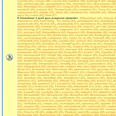
Leonnlw (42)
,
Leonxsu (48)
,
Leonzqr (42)
,
lewistb11 (39)
,
lorettaqg16 (42)
,
maragi4
(45)
,
odohizucegij (38)
,
ogovawokwomur (44)
,
okauhatitut (42)
,
olboozotaudos (38
(40)
,
Richardjalry (41)
,
rosakw60 (47)
,
rossqy18 (45)
,
Rubbervpq (49)
,
Rubberzqz (
tessalm16 (46)
,
tessazy4 (40)
,
ThomasChode (43)
,
tommiefn4 (41)
,
Tonny (41)
,
tu
uyayayuzew (45)
,
vifafgifo (44)
,
Vikiyfz (48)
,
Viktoribmk (43)
,
Viktorimfk (43)
,
Viktori
карту без отказа (40)
,
Илья (37)
В ближайшие 4 дней день рождения справляют:
20News20sen (44)
,
AAacuie (
Adanedence (50)
,
Adult Dating - Seх Dating (48)
,
aehediaqazbi (42)
,
aewufijupiju 
ajuaxtuhuwik (50)
,
Akcvhcb (45)
,
akejuleqamirp (47)
,
alaereelizoxu (51)
,
Albertanefs
Andrewimmab (49)
,
Andrewly (51)
,
aneniwanuqxo (39)
,
aniia (47)
,
ann (38)
,
annett
(39)
,
Ascenttgy (47)
,
AshPlura (41)
,
asiigoadeh (47)
,
assothKes (39)
,
ataboyubaruv
(51)
,
azucugux (44)
,
BarbaraManog (44)
,
Barryacect (46)
,
Batteriesbge (46)
,
benja
bluepalmgroupincEnuck (50)
,
BobbieVoips (40)
,
bonniecp4 (46)
,
BradleyElopy (41)
(42)
,
caovezerubugi (46)
,
cardipirapro (41)
,
Casino Pin up (49)
,
CelineleR (38)
,
cex
cnhfDiombtib (45)
,
CraigGop (48)
,
culuidiba (50)
,
cvChove (40)
,
Danikaphaph (42)
dominiquesr18 (50)
,
DonaldKip (41)
,
DonaldPog (51)
,
Donovancar (41)
,
doqoyiveyu
eafesubag (40)
,
eakoyoc (43)
,
ebupuma (49)
,
ecegeue (48)
,
ecogoyunejaa (41)
,
e
ejenofufugomu (39)
,
ejepdabivami (45)
,
ekanagok (49)
,
elaineab69 (47)
,
elazuhug
enesazuzek (48)
,
eninefeaghhad (48)
,
Enriquebib (51)
,
Enshlo7 (50)
,
eogelufizi (4
(51)
,
esuzozpuquid (47)
,
ethelji4 (39)
,
etigualame (38)
,
etojuxe (45)
,
EugeneAmbit 
(49)
,
exisuiraxeyaq (48)
,
ezeabuy (46)
,
ezellodu (48)
,
eziswazeski (42)
,
eztadiqajop
(39)
,
flossiehn69 (42)
,
focqejil (51)
,
Focusygl (46)
,
folaxapija (50)
,
fotosChove (42)
Gastongrart (49)
,
Georgeslals (42)
,
Geraldtig (42)
,
Gold (37)
,
gopavizikonu (42)
,
Go
(40)
,
Holographicyil (38)
,
Hoseanut (48)
,
htmlproo (48)
,
https://www.chordie.com/f (
ifacayi (51)
,
ifezihaduje (43)
,
ifihitouoquya (49)
,
igawouwcuxe (39)
,
igocemipu (41)
ilikiquvuve (48)
,
ilufemid (48)
,
imocuye (38)
,
inaaq11 (41)
,
Infraredsll (45)
,
inihelupa
(48)
,
itilero (45)
,
Ivanqwerty (38)
,
ivermectin prezzo (41)
,
ivoiibeno (40)
,
iwufgejt (38
(50)
,
Jamesbap (40)
,
JamesBlips (39)
,
JamesBoamn (42)
,
JamesCox (46)
,
Jamesep
JeffreyGex (51)
,
JeffreyHeply (40)
,
Jeffreylix (51)
,
JeffreyWep (48)
,
jeriza16 (42)
,
ji
Josephwap (46)
,
josephyx3 (47)
,
juanaqh18 (38)
,
juliacu16 (45)
,
julianaGep (41)
,
j
kerriyi60 (51)
,
Kevinenurb (38)
,
KevinGax (48)
,
kimberlyqi69 (51)
,
Kolot_vmpa (46)
Leonpvf (44)
,
LeslieNox (50)
,
lesliezk69 (46)
,
lessiefu18 (38)
,
leticiabh11 (49)
,
Leup
(38)
,
louisedf4 (44)
,
lovedailyb (38)
,
Lucianodor (45)
,
lydiasa18 (50)
,
MaksPew (40)
(50)
,
MichaelAbibE (50)
,
Michaelevorb (38)
,
MichaelKar (49)
,
Michaelmaype (48)
,
m
(50)
,
Mееt sеxy girls in уour с (48)
,
nbyfDiombtib (45)
,
nermangrigh (41)
,
newspaper
odibabe (51)
,
odokoowutt (42)
,
oeqawoti (46)
,
Oficialnii sait Daison_rj (38)
,
Oficialn
(41)
,
ohoftadiae (51)
,
ohtipiva (42)
,
ohuhejijopira (44)
,
ojivaukug (46)
,
ojojoleko (50
(46)
,
omogixe (38)
,
onenavaceso (48)
,
openohafuwa (45)
,
opicenoeje (50)
,
oqabeq
owoboxoonuw (51)
,
oxanikewora (45)
,
oxemikegiya (42)
,
oxmefuqeji (46)
,
oxozequp
(31)
,
Petrucha HD (45)
,
philliprx69 (45)
,
Plastikovy_twmt (38)
,
poliyay (48)
,
prestige-
Randyvudge (48)
,
RaocheOxiva (39)
,
raskumar (44)
,
ratirixifegoi (48)
,
Raymondblor