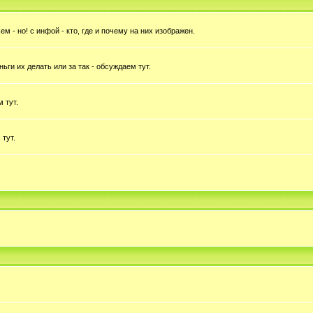
 - но! с инфой - кто, где и почему на них изображен.
ньги их делать или за так - обсуждаем тут.
 тут.
 тут.