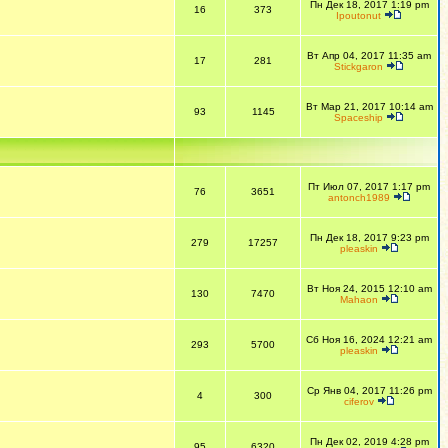
Пн Дек 18, 2017 1:19 pm
16
373
Ipoutonut
Вт Апр 04, 2017 11:35 am
17
281
Stickgaron
Вт Мар 21, 2017 10:14 am
93
1145
Spaceship
Пт Июл 07, 2017 1:17 pm
76
3651
antonch1989
Пн Дек 18, 2017 9:23 pm
279
17257
pleaskin
Вт Ноя 24, 2015 12:10 am
130
7470
Mahaon
Сб Ноя 16, 2024 12:21 am
293
5700
pleaskin
Ср Янв 04, 2017 11:26 pm
4
300
ciferov
Пн Дек 02, 2019 4:28 pm
95
6320