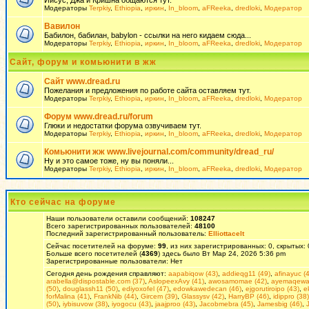
Иисус, Джа и Кришна общаются тут.
Модераторы
Terpkiy
,
Ethiopia
,
иркин
,
In_bloom
,
aFReeka
,
dredloki
,
Модератор
Вавилон
Бабилон, бабилан, babylon - ссылки на него кидаем сюда...
Модераторы
Terpkiy
,
Ethiopia
,
иркин
,
In_bloom
,
aFReeka
,
dredloki
,
Модератор
Сайт, форум и комьюнити в жж
Сайт www.dread.ru
Пожелания и предложения по работе сайта оставляем тут.
Модераторы
Terpkiy
,
Ethiopia
,
иркин
,
In_bloom
,
aFReeka
,
dredloki
,
Модератор
Форум www.dread.ru/forum
Глюки и недостатки форума озвучиваем тут.
Модераторы
Terpkiy
,
Ethiopia
,
иркин
,
In_bloom
,
aFReeka
,
dredloki
,
Модератор
Комьюнити жж www.livejournal.com/community/dread_ru/
Ну и это самое тоже, ну вы поняли...
Модераторы
Terpkiy
,
Ethiopia
,
иркин
,
In_bloom
,
aFReeka
,
dredloki
,
Модератор
Кто сейчас на форуме
Наши пользователи оставили сообщений:
108247
Всего зарегистрированных пользователей:
48100
Последний зарегистрированный пользователь:
Elliottacelt
Сейчас посетителей на форуме:
99
, из них зарегистрированных: 0, скрытых:
Больше всего посетителей (
4369
) здесь было Вт Мар 24, 2026 5:36 pm
Зарегистрированные пользователи: Нет
Сегодня день рождения справляют:
aapabiqow (43)
,
addieqg11 (49)
,
afinayuc (
arabella@dispostable.com (37)
,
AslopeexAvy (41)
,
awosamomae (42)
,
ayemaqewaj
(50)
,
douglassh11 (50)
,
ediyoxofel (47)
,
edowkawedecan (46)
,
ejgorutiroipo (43)
,
e
forMalina (41)
,
FrankNib (44)
,
Gircem (39)
,
Glassysv (42)
,
HarryBP (46)
,
idippro (38)
(50)
,
iybisuvow (38)
,
iyogocu (43)
,
jaajproo (43)
,
Jacobmebra (45)
,
Jamesbig (46)
,