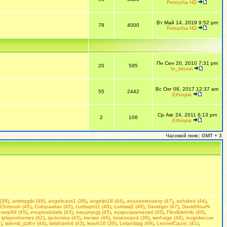
Petrucha HD
Вт Май 14, 2019 9:52 pm
78
4000
Petrucha HD
Пн Сен 20, 2010 7:31 pm
20
595
In_bloom
Вс Окт 08, 2017 12:37 am
55
2442
Ethiopia
Ср Авг 24, 2011 6:13 pm
2
106
Ethiopia
Часовой пояс: GMT + 3
(39)
,
amiriqigiki (49)
,
angelicavs1 (39)
,
angelpi18 (44)
,
anuxeeteozevy (47)
,
aohided (44)
,
Chrisnuh (45)
,
Colopawtax (45)
,
curtisqm11 (46)
,
curtiswj2 (48)
,
Davidger (47)
,
DavidHourN
navp69 (45)
,
evupiosixdala (43)
,
ewuyejogij (45)
,
eyapuxpamavad (45)
,
Flexiblekmb (49)
,
,
iplayoohemes (42)
,
iqutomixa (43)
,
iraciwo (46)
,
irosezoqod (39)
,
iwohage (46)
,
ixugokecuw
)
,
lalendi_pzKn (44)
,
latishaeb4 (43)
,
leavh16 (39)
,
Lelandlag (49)
,
LeonelCaunc (41)
,