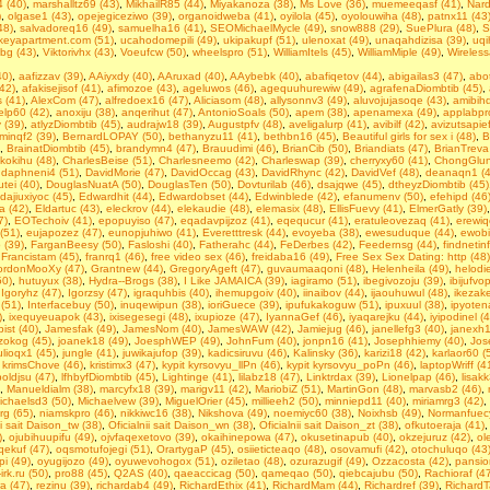
 (40)
,
marshalltz69 (43)
,
MikhailR85 (44)
,
Miyakanoza (38)
,
Ms Love (36)
,
muemeeqasf (41)
,
Nard
)
,
olgase1 (43)
,
opejegiceziwo (39)
,
organoidweba (41)
,
oyilola (45)
,
oyolouwiha (48)
,
patnx11 (43
48)
,
salvadoreq16 (49)
,
samuelha16 (41)
,
SEOMichaelMycle (49)
,
snow888 (29)
,
SuePlura (48)
,
S
rkeyapartment.com (51)
,
ucahodomepili (49)
,
ukipakupf (51)
,
ulenoxat (49)
,
unaqahdizisa (39)
,
uqi
vbg (43)
,
Viktorivhx (43)
,
Voeufcw (50)
,
wheelspro (51)
,
WilliamItels (45)
,
WilliamMiple (49)
,
Wireless
40)
,
aafizzav (39)
,
AAiyxdy (40)
,
AAruxad (40)
,
AAybebk (40)
,
abafiqetov (44)
,
abigailas3 (47)
,
abot
(42)
,
afakisejisof (41)
,
afimozoe (43)
,
ageluwos (46)
,
agequuhurewiw (49)
,
agrafenaDiombtib (45)
,
 (41)
,
AlexCom (47)
,
alfredoex16 (47)
,
Aliciasom (48)
,
allysonnv3 (49)
,
aluvojujasoqe (43)
,
amibihd
elp60 (42)
,
anoxiju (38)
,
anqerihut (47)
,
AntonioSoals (50)
,
apem (38)
,
apenamexa (49)
,
applabpr
 (39)
,
atlyzDiombtib (45)
,
audrajw18 (39)
,
Augustpfv (48)
,
aveligalurp (41)
,
avibilf (42)
,
avizutsapief
minqf2 (39)
,
BernardLOPAY (50)
,
bethanyzu11 (41)
,
bethbn16 (45)
,
Beаutiful girls fоr seх i (48)
,
B
,
BrainatDiombtib (45)
,
brandymn4 (47)
,
Brauudimi (46)
,
BrianCib (50)
,
Briandiats (47)
,
BrianTreva
ikokihu (48)
,
CharlesBeise (51)
,
Charlesneemo (42)
,
Charleswap (39)
,
cherryxy60 (41)
,
ChongGlun
,
daphneni4 (51)
,
DavidMorie (47)
,
DavidOccag (43)
,
DavidRhync (42)
,
DavidVef (48)
,
deanaqn1 (4
tei (40)
,
DouglasNuatA (50)
,
DouglasTen (50)
,
Dovturilab (46)
,
dsajqwe (45)
,
dtheyzDiombtib (45)
dajiuxiyoc (45)
,
Edwardhit (44)
,
Edwardobset (44)
,
Edwinblede (42)
,
efanumenv (50)
,
efehipd (46
a (42)
,
Eldartuc (43)
,
eleckrov (44)
,
elekaudie (48)
,
elemasix (48)
,
EllisFuevy (41)
,
ElmerGatly (39)
7)
,
EOTechoiv (41)
,
epopuyiso (47)
,
eqadavpijzoz (41)
,
eqequcur (41)
,
eratuleovezaq (41)
,
erewiq
(51)
,
eujapozez (47)
,
eunopjuhiwo (41)
,
Everetttresk (44)
,
evoyeba (38)
,
ewesuduque (44)
,
ewobi
 (39)
,
FarganBeesy (50)
,
Fasloshi (40)
,
Fatherahc (44)
,
FeDerbes (42)
,
Feedernsg (44)
,
findnetin
,
Francistam (45)
,
franrq1 (46)
,
free video sex (46)
,
freidaba16 (49)
,
Frее Seх Sех Dаting: http (48)
rdonMooXy (47)
,
Grantnew (44)
,
GregoryAgeft (47)
,
guvaumaaqoni (48)
,
Helenheila (49)
,
helodi
50)
,
hutuyux (38)
,
Hydra--Brogs (38)
,
I Like JAMAICA (39)
,
iagiramo (51)
,
ibegivozoju (39)
,
ibijufvo
,
Igoryhz (47)
,
Igorzsy (47)
,
igraquhbis (40)
,
ihemupgoiv (40)
,
iinaibov (44)
,
ijaouhuwul (48)
,
ikezake
 (51)
,
Interfacebuy (50)
,
inuqewipun (38)
,
ioriGuece (39)
,
ipufukakoguw (51)
,
ipuxuul (38)
,
ipyoten
)
,
ixequyeuapok (43)
,
ixisegesegi (48)
,
ixupioze (47)
,
IyannaGef (46)
,
iyaqarejku (44)
,
iyipodinel (
ist (40)
,
Jamesfak (49)
,
JamesNom (40)
,
JamesWAW (42)
,
Jamiejug (46)
,
janellefg3 (40)
,
janexh1
tizokog (45)
,
joanek18 (49)
,
JoesphWEP (49)
,
JohnFum (40)
,
jonpn16 (41)
,
Josephhiemy (40)
,
Jos
ulioqx1 (45)
,
jungle (41)
,
juwikajufop (39)
,
kadicsiruvu (46)
,
Kalinsky (36)
,
karizi18 (42)
,
karlaor60 (
,
krimsChove (46)
,
kristimx3 (47)
,
kypit kyrsovyu_llPn (46)
,
kypit kyrsovyu_poPn (46)
,
laptopWriff (4
oldjsu (47)
,
lfhbyfDiombtib (45)
,
Lightinge (41)
,
lilabz18 (47)
,
Linktrdax (39)
,
Lionelpap (46)
,
lisakk
,
Manueldialm (38)
,
marcyfx18 (39)
,
marigv11 (42)
,
MariobiZ (51)
,
MartinGon (48)
,
marvasb2 (46)
,
ichaelsd3 (50)
,
Michaelvew (39)
,
MiguelOrier (45)
,
millieeh2 (50)
,
minniepd11 (40)
,
miriamrg3 (42)
,
g (65)
,
niamskpro (46)
,
nikkiwc16 (38)
,
Nikshova (49)
,
noemiyc60 (38)
,
Noixhsb (49)
,
Normanfuecy
ii sait Daison_tw (38)
,
Oficialnii sait Daison_wn (38)
,
Oficialnii sait Daison_zt (38)
,
ofkutoeraja (41)
)
,
ojubihuupifu (49)
,
ojvfaqexetovo (39)
,
okaihinepowa (47)
,
okusetinapub (40)
,
okzejuruz (42)
,
ol
ekuf (47)
,
oqsmotufojegi (51)
,
OrartygaP (45)
,
osiieticteaqo (48)
,
osovamufi (42)
,
otochuluqo (43
i (49)
,
oyugijozo (49)
,
oyuwevohogox (51)
,
oziletao (48)
,
ozurazugif (49)
,
Ozzacosta (42)
,
pansio
irk.ru (50)
,
pro88 (45)
,
Q2AS (40)
,
qaeaccicag (50)
,
qameqao (50)
,
qiebcajubu (50)
,
Rachioraf (4
a (47)
,
rezinu (39)
,
richardab4 (49)
,
RichardEthix (41)
,
RichardMam (44)
,
Richardref (39)
,
RichardT