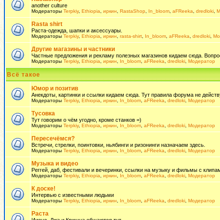
another culture
Модераторы
Terpkiy
,
Ethiopia
,
иркин
,
RastaShop
,
In_bloom
,
aFReeka
,
dredloki
,
М
Rasta shirt
Раста-одежда, шапки и аксессуары.
Модераторы
Terpkiy
,
Ethiopia
,
иркин
,
rasta-shirt
,
In_bloom
,
aFReeka
,
dredloki
,
Мо
Другие магазины и частники
Частные предложения и рекламу полезных магазинов кидаем сюда. Вопросы 
Модераторы
Terpkiy
,
Ethiopia
,
иркин
,
In_bloom
,
aFReeka
,
dredloki
,
Модератор
Всё такое
Юмор и позитив
Анекдоты, картинки и ссылки кидаем сюда. Тут правила форума не действ
Модераторы
Terpkiy
,
Ethiopia
,
иркин
,
In_bloom
,
aFReeka
,
dredloki
,
Модератор
Тусовка
Тут говорим о чём угодно, кроме станков =)
Модераторы
Terpkiy
,
Ethiopia
,
иркин
,
In_bloom
,
aFReeka
,
dredloki
,
Модератор
Пересечёмся?
Встречи, стрелки, поинтовки, ньябинги и ризонинги назначаем здесь.
Модераторы
Terpkiy
,
Ethiopia
,
иркин
,
In_bloom
,
aFReeka
,
dredloki
,
Модератор
Музыка и видео
Реггей, даб, фестивали и вечеринки, ссылки на музыку и фильмы с клипам
Модераторы
Terpkiy
,
Ethiopia
,
иркин
,
In_bloom
,
aFReeka
,
dredloki
,
Модератор
К доске!
Интервью с известными людьми
Модераторы
Terpkiy
,
Ethiopia
,
иркин
,
In_bloom
,
aFReeka
,
dredloki
,
Модератор
Раста