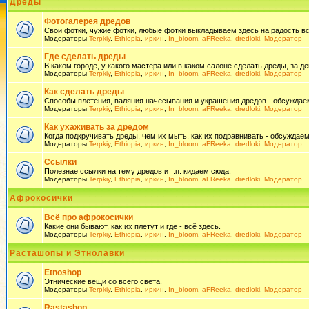
Дреды
Фотогалерея дредов
Свои фотки, чужие фотки, любые фотки выкладываем здесь на радость всем
Модераторы
Terpkiy
,
Ethiopia
,
иркин
,
In_bloom
,
aFReeka
,
dredloki
,
Модератор
Где сделать дреды
В каком городе, у какого мастера или в каком салоне сделать дреды, за де
Модераторы
Terpkiy
,
Ethiopia
,
иркин
,
In_bloom
,
aFReeka
,
dredloki
,
Модератор
Как сделать дреды
Способы плетения, валяния начесывания и украшения дредов - обсуждаем
Модераторы
Terpkiy
,
Ethiopia
,
иркин
,
In_bloom
,
aFReeka
,
dredloki
,
Модератор
Как ухаживать за дредом
Когда подкручивать дреды, чем их мыть, как их подравнивать - обсуждаем
Модераторы
Terpkiy
,
Ethiopia
,
иркин
,
In_bloom
,
aFReeka
,
dredloki
,
Модератор
Ссылки
Полезнае ссылки на тему дредов и т.п. кидаем сюда.
Модераторы
Terpkiy
,
Ethiopia
,
иркин
,
In_bloom
,
aFReeka
,
dredloki
,
Модератор
Афрокосички
Всё про афрокосички
Какие они бывают, как их плетут и где - всё здесь.
Модераторы
Terpkiy
,
Ethiopia
,
иркин
,
In_bloom
,
aFReeka
,
dredloki
,
Модератор
Расташопы и Этнолавки
Etnoshop
Этнические вещи со всего света.
Модераторы
Terpkiy
,
Ethiopia
,
иркин
,
In_bloom
,
aFReeka
,
dredloki
,
Модератор
Rastashop