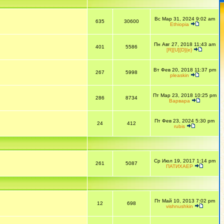
Вс Мар 31, 2024 9:02 am
635
30600
Ethiopia
Пн Авг 27, 2018 11:43 am
401
5586
[R][U][D]{e}
Вт Фев 20, 2018 11:37 pm
267
5998
pleaskin
Пт Мар 23, 2018 10:25 pm
286
8734
Варвара
Пт Фев 23, 2024 5:30 pm
24
412
rubis
Ср Июл 19, 2017 1:14 pm
261
5087
ПАТИХАЕР
Пт Май 10, 2013 7:02 pm
12
698
vishnushkin