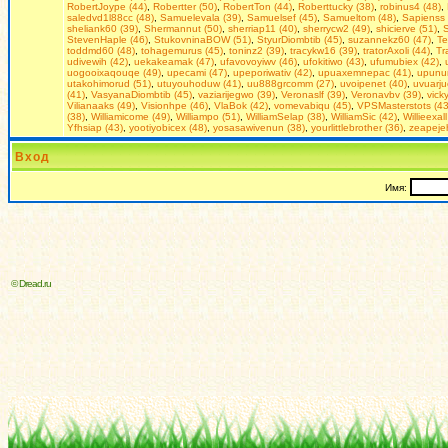
RobertJoype (44)
,
Robertter (50)
,
RobertTon (44)
,
Roberttucky (38)
,
robinus4 (48)
,
saledvd1l88cc (48)
,
Samuelevala (39)
,
Samuelsef (45)
,
Samueltom (48)
,
Sapienss 
sheliank60 (39)
,
Shermannut (50)
,
sherriap11 (40)
,
sherrycw2 (49)
,
shicierve (51)
,
S
StevenHaple (46)
,
StukovninaBOW (51)
,
StyurDiombtib (45)
,
suzannekz60 (47)
,
Te
toddmd60 (48)
,
tohagemurus (45)
,
toninz2 (39)
,
tracykw16 (39)
,
tratorAxoli (44)
,
Tr
udivewih (42)
,
uekakeamak (47)
,
ufavovoyiwv (46)
,
ufokitiwo (43)
,
ufumubiex (42)
,
uogooixaqouqe (49)
,
upecami (47)
,
upeporiwativ (42)
,
upuaxemnepac (41)
,
upunu
utakohimorud (51)
,
utuyouhoduw (41)
,
uu888grcomm (27)
,
uvoipenet (40)
,
uvuarju
(41)
,
VasyanaDiombtib (45)
,
vaziarijegwo (39)
,
Veronaslf (39)
,
Veronavbv (39)
,
vick
Vilianaaks (49)
,
Visionhpe (46)
,
VlaBok (42)
,
vomevabiqu (45)
,
VPSMasterstots (43
(38)
,
Williamicome (49)
,
Williampo (51)
,
WilliamSelap (38)
,
WilliamSic (42)
,
Willieexall
Yfhsiap (43)
,
yootiyobicex (48)
,
yosasawivenun (38)
,
yourlittlebrother (36)
,
zeapeje
Вход
Имя:
© Dread.ru