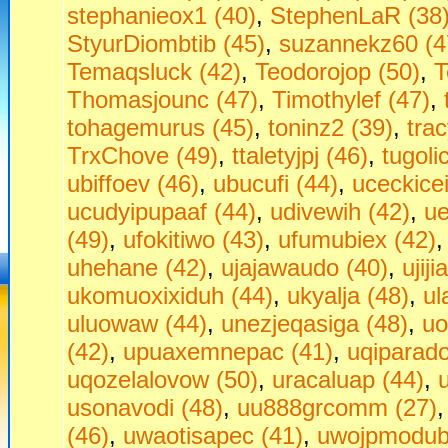
stephanieox1 (40)
,
StephenLaR (38
StyurDiombtib (45)
,
suzannekz60 (4
Temaqsluck (42)
,
Teodorojop (50)
,
T
Thomasjounc (47)
,
Timothylef (47)
,
tohagemurus (45)
,
toninz2 (39)
,
tra
TrxChove (49)
,
ttaletyjpj (46)
,
tugoli
ubiffoev (46)
,
ubucufi (44)
,
uceckice
ucudyipupaaf (44)
,
udivewih (42)
,
ue
(49)
,
ufokitiwo (43)
,
ufumubiex (42)
uhehane (42)
,
ujajawaudo (40)
,
ujij
ukomuoxixiduh (44)
,
ukyalja (48)
,
ul
uluowaw (44)
,
unezjeqasiga (48)
,
uo
(42)
,
upuaxemnepac (41)
,
uqiparado
uqozelalovow (50)
,
uracaluap (44)
,
usonavodi (48)
,
uu888grcomm (27)
(46)
,
uwaotisapec (41)
,
uwojpmodubu