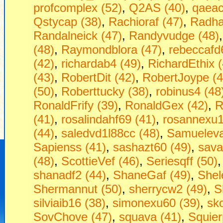
profcomplex (52)
,
Q2AS (40)
,
qaeac
Qstycap (38)
,
Rachioraf (47)
,
Radha
Randalneick (47)
,
Randyvudge (48)
(48)
,
Raymondblora (47)
,
rebeccafd
(42)
,
richardab4 (49)
,
RichardEthix (
(43)
,
RobertDit (42)
,
RobertJoype (4
(50)
,
Roberttucky (38)
,
robinus4 (48
RonaldFrify (39)
,
RonaldGex (42)
,
R
(41)
,
rosalindahf69 (41)
,
rosannexu1
(44)
,
saledvd1l88cc (48)
,
Samueleva
Sapienss (41)
,
sashazt60 (49)
,
sava
(48)
,
ScottieVef (46)
,
Seriesqff (50)
shanadf2 (44)
,
ShaneGaf (49)
,
Shel
Shermannut (50)
,
sherrycw2 (49)
,
S
silviaib16 (38)
,
simonexu60 (39)
,
sko
SovChove (47)
,
squava (41)
,
Squier