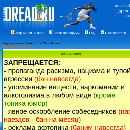
dreadloc
дред
ка
Вернуться на сайт
Поиск по форуму
FAQ
Пользователи
Текущее время Пт Авг 07, 2026 2:49 am
Список форумов
Объявления
ЗАПРЕЩАЕТСЯ:
- пропаганда расизма, нацизма и тупо
агрессии
(бан навсегда)
- упоминание веществ, наркомании и
алкоголизма в любом виде
(кроме
топика юмор)
- явное оскорбление собеседников
(па
наездов - бан на месяц)
- реклама офтопика
(баним навсегда)