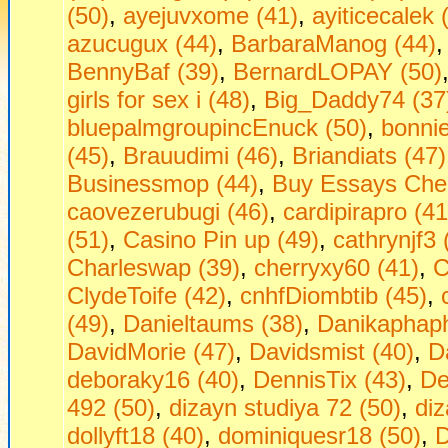
(50)
,
ayejuvxome (41)
,
ayiticecalek 
azucugux (44)
,
BarbaraManog (44)
BennyBaf (39)
,
BernardLOPAY (50)
girls fоr seх i (48)
,
Big_Daddy74 (37
bluepalmgroupincEnuck (50)
,
bonni
(45)
,
Brauudimi (46)
,
Briandiats (47)
Businessmop (44)
,
Buy Essays Che
caovezerubugi (46)
,
cardipirapro (41
(51)
,
Casino Pin up (49)
,
cathrynjf3 
Charleswap (39)
,
cherryxy60 (41)
,
C
ClydeToife (42)
,
cnhfDiombtib (45)
,
(49)
,
Danieltaums (38)
,
Danikaphaph
DavidMorie (47)
,
Davidsmist (40)
,
D
deboraky16 (40)
,
DennisTix (43)
,
De
492 (50)
,
dizayn studiya 72 (50)
,
diz
dollyft18 (40)
,
dominiquesr18 (50)
,
D