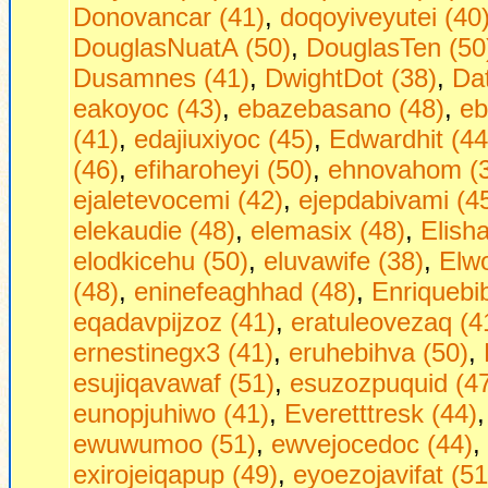
Donovancar (41)
,
doqoyiveyutei (40
DouglasNuatA (50)
,
DouglasTen (50
Dusamnes (41)
,
DwightDot (38)
,
Dаt
eakoyoc (43)
,
ebazebasano (48)
,
eb
(41)
,
edajiuxiyoc (45)
,
Edwardhit (44
(46)
,
efiharoheyi (50)
,
ehnovahom (
ejaletevocemi (42)
,
ejepdabivami (4
elekaudie (48)
,
elemasix (48)
,
Elish
elodkicehu (50)
,
eluvawife (38)
,
Elw
(48)
,
eninefeaghhad (48)
,
Enriquebi
eqadavpijzoz (41)
,
eratuleovezaq (4
ernestinegx3 (41)
,
eruhebihva (50)
,
esujiqavawaf (51)
,
esuzozpuquid (4
eunopjuhiwo (41)
,
Everetttresk (44)
ewuwumoo (51)
,
ewvejocedoc (44)
,
exirojeiqapup (49)
,
eyoezojavifat (51