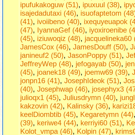
ipufukakoguw (51)
,
ipuxuul (38)
,
ipy
isajedadutaxi (46)
,
isuofaptetom (48
(41)
,
ivoiibeno (40)
,
ixequyeuapok (
(47)
,
IyannaGef (46)
,
iyoxiroenibe (
(45)
,
iziuwoqiz (48)
,
jacquelineka60 
JamesCox (46)
,
JamesDouff (50)
,
J
janineuf2 (50)
,
JasonPoppy (51)
,
Je
JeffreyWep (48)
,
jefogayab (50)
,
jen
(45)
,
joanek18 (49)
,
joemw69 (39)
,
jonpn16 (41)
,
JosephIdeok (51)
,
Jos
(40)
,
Josephwap (46)
,
josephyx3 (4
julioqx1 (45)
,
Juliusdrymn (40)
,
jung
kakzovin (42)
,
Kalinsky (36)
,
karizi1
keelDiombtib (45)
,
Kegaretymn (44)
(39)
,
keriwe4 (44)
,
kerriyi60 (51)
,
Ke
Kolot_vmpa (46)
,
Kolpin (47)
,
krims