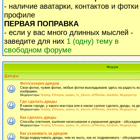
- наличие аватарки, контактов и фотки
профиле
ПЕРВАЯ ПОПРАВКА
- если у вас много длинных мыслей -
заведите для них
1 (одну) тему в
свободном форуме
Форум
Дреды
Фотогалерея дредов
Свои фотки, чужие фотки, любые фотки выкладываем здесь на радость всем
изображен.
Модераторы
Terpkiy
,
Ethiopia
,
иркин
,
In_bloom
,
aFReeka
,
dredloki
,
Модератор
Где сделать дреды
В каком городе, у какого мастера или в каком салоне сделать дреды, за де
Модераторы
Terpkiy
,
Ethiopia
,
иркин
,
In_bloom
,
aFReeka
,
dredloki
,
Модератор
Как сделать дреды
Способы плетения, валяния начесывания и украшения дредов - обсуждаем
Модераторы
Terpkiy
,
Ethiopia
,
иркин
,
In_bloom
,
aFReeka
,
dredloki
,
Модератор
Как ухаживать за дредом
Когда подкручивать дреды, чем их мыть, как их подравнивать - обсуждаем