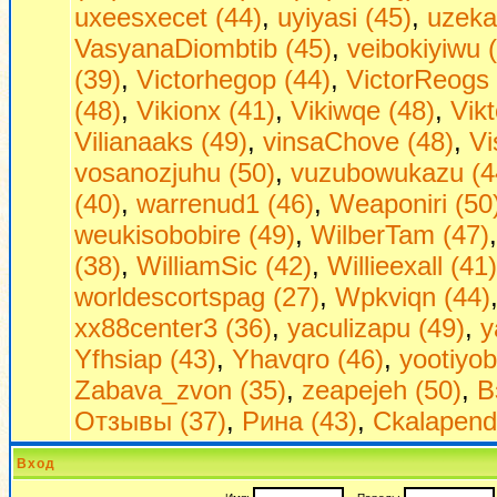
uxeesxecet (44)
,
uyiyasi (45)
,
uzeka
VasyanaDiombtib (45)
,
veibokiyiwu 
(39)
,
Victorhegop (44)
,
VictorReogs 
(48)
,
Vikionx (41)
,
Vikiwqe (48)
,
Vikt
Vilianaaks (49)
,
vinsaChove (48)
,
Vi
vosanozjuhu (50)
,
vuzubowukazu (4
(40)
,
warrenud1 (46)
,
Weaponiri (50
weukisobobire (49)
,
WilberTam (47)
(38)
,
WilliamSic (42)
,
Willieexall (41)
worldescortspag (27)
,
Wpkviqn (44)
xx88center3 (36)
,
yaculizapu (49)
,
y
Yfhsiap (43)
,
Yhavqro (46)
,
yootiyob
Zabava_zvon (35)
,
zeapejeh (50)
,
В
Отзывы (37)
,
Рина (43)
,
Сkalapend
Вход