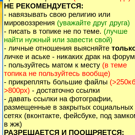
НЕ РЕКОМЕНДУЕТСЯ:
- навязывать свою религию или
мировоззрения
(уважайте друг друга)
- писать в топике не по теме.
(лучше
найти нужный или завести свой)
- личные отношения выясняйте
тольк
личке и аське - никаких драк на форум
- пользуйтесь матом к месту
(в теме
топика не пользуйтесь вообще)
- прикреплять большие файлы
(>250кб
>800px)
- достаточно ссылки
- давать ссылки на фотографии,
размещенные в закрытых социальных
сетях (вконтакте, фейсбуке, под замк
в жж)
РАЗРЕШАЕТСЯ И ПООЩРЯЕТСЯ: