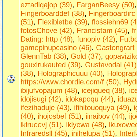
eztadiqajop (39)
,
FarganBeesy (50)
Fingerboarddef (38)
,
Fingerboardirc
(51)
,
Flexibletbe (39)
,
flossiehn69 (4
fotosChove (42)
,
Francistam (45)
,
f
Dаting: http (48)
,
funopiv (42)
,
Futbo
gamepinupcasino (46)
,
Gastongrart 
GlennTab (38)
,
Gold (37)
,
gopavizik
gouxirukauted (39)
,
Gustavodal (41)
(38)
,
Holographicuuu (40)
,
Holograph
https://www.chordie.com/f (50)
,
Hydr
ibijufvopajum (48)
,
icejiqueq (38)
,
ic
idojisugi (42)
,
idokapoqu (44)
,
iduaz
ifezihaduje (43)
,
ifihitouoquya (49)
,
(40)
,
ihojosbef (51)
,
iinaibov (44)
,
ij
ikirueevj (51)
,
ikiyewa (48)
,
ikuxowec
Infraredsll (45)
,
inihelupa (51)
,
Inter