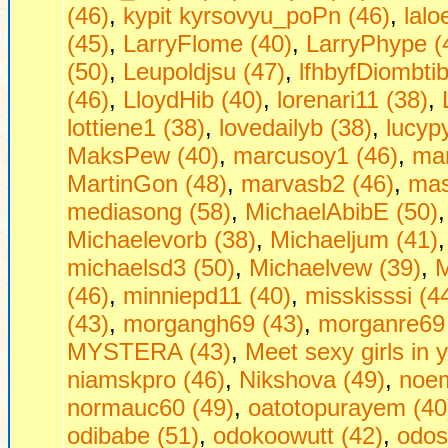
(46)
,
kypit kyrsovyu_poPn (46)
,
lalo
(45)
,
LarryFlome (40)
,
LarryPhype (
(50)
,
Leupoldjsu (47)
,
lfhbyfDiombtib
(46)
,
LloydHib (40)
,
lorenari11 (38)
,
lottiene1 (38)
,
lovedailyb (38)
,
lucyp
MaksPew (40)
,
marcusoy1 (46)
,
mar
MartinGon (48)
,
marvasb2 (46)
,
mas
mediasong (58)
,
MichaelAbibE (50)
Michaelevorb (38)
,
Michaeljum (41)
michaelsd3 (50)
,
Michaelvew (39)
,
M
(46)
,
minniepd11 (40)
,
misskisssi (4
(43)
,
morgangh69 (43)
,
morganre69 
MYSTERA (43)
,
Mееt sеxy girls in 
niamskpro (46)
,
Nikshova (49)
,
noem
normauc60 (49)
,
oatotopurayem (40
odibabe (51)
,
odokoowutt (42)
,
odos