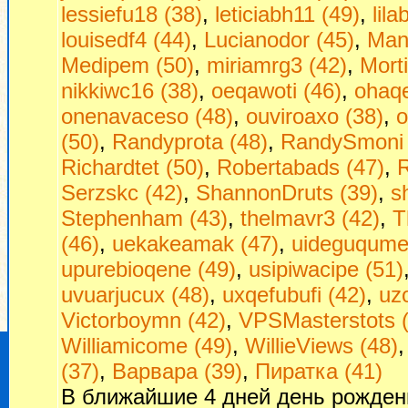
lessiefu18 (38)
,
leticiabh11 (49)
,
lil
louisedf4 (44)
,
Lucianodor (45)
,
Man
Medipem (50)
,
miriamrg3 (42)
,
Morti
nikkiwc16 (38)
,
oeqawoti (46)
,
ohaq
onenavaceso (48)
,
ouviroaxo (38)
,
o
(50)
,
Randyprota (48)
,
RandySmoni 
Richardtet (50)
,
Robertabads (47)
,
R
Serzskc (42)
,
ShannonDruts (39)
,
s
Stephenham (43)
,
thelmavr3 (42)
,
T
(46)
,
uekakeamak (47)
,
uideguqumej
upurebioqene (49)
,
usipiwacipe (51)
uvuarjucux (48)
,
uxqefubufi (42)
,
uzo
Victorboymn (42)
,
VPSMasterstots 
Williamicome (49)
,
WillieViews (48)
(37)
,
Варвара (39)
,
Пиратка (41)
В ближайшие 4 дней день рожден