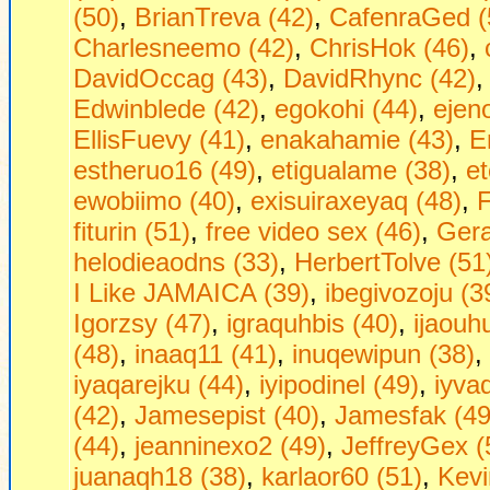
(50)
,
BrianTreva (42)
,
CafenraGed (
Charlesneemo (42)
,
ChrisHok (46)
,
DavidOccag (43)
,
DavidRhync (42)
Edwinblede (42)
,
egokohi (44)
,
ejen
EllisFuevy (41)
,
enakahamie (43)
,
E
estheruo16 (49)
,
etigualame (38)
,
et
ewobiimo (40)
,
exisuiraxeyaq (48)
,
F
fiturin (51)
,
free video sex (46)
,
Gera
helodieaodns (33)
,
HerbertTolve (51
I Like JAMAICA (39)
,
ibegivozoju (3
Igorzsy (47)
,
igraquhbis (40)
,
ijaouh
(48)
,
inaaq11 (41)
,
inuqewipun (38)
,
iyaqarejku (44)
,
iyipodinel (49)
,
iyva
(42)
,
Jamesepist (40)
,
Jamesfak (49
(44)
,
jeanninexo2 (49)
,
JeffreyGex (
juanaqh18 (38)
,
karlaor60 (51)
,
Kevi