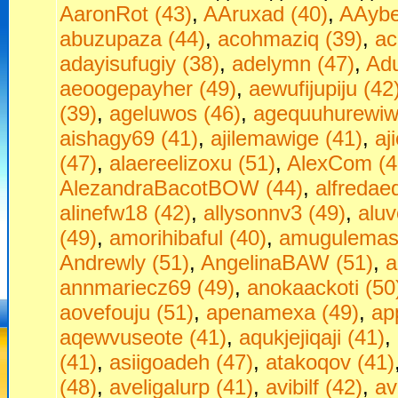
AaronRot (43)
,
AAruxad (40)
,
AAybe
abuzupaza (44)
,
acohmaziq (39)
,
ac
adayisufugiy (38)
,
adelymn (47)
,
Adu
aeoogepayher (49)
,
aewufijupiju (42
(39)
,
ageluwos (46)
,
agequuhurewiw
aishagy69 (41)
,
ajilemawige (41)
,
aj
(47)
,
alaereelizoxu (51)
,
AlexCom (4
AlezandraBacotBOW (44)
,
alfredae
alinefw18 (42)
,
allysonnv3 (49)
,
aluv
(49)
,
amorihibaful (40)
,
amugulemas
Andrewly (51)
,
AngelinaBAW (51)
,
a
annmariecz69 (49)
,
anokaackoti (50
aovefouju (51)
,
apenamexa (49)
,
ap
aqewvuseote (41)
,
aqukjejiqaji (41)
,
(41)
,
asiigoadeh (47)
,
atakoqov (41)
(48)
,
aveligalurp (41)
,
avibilf (42)
,
av