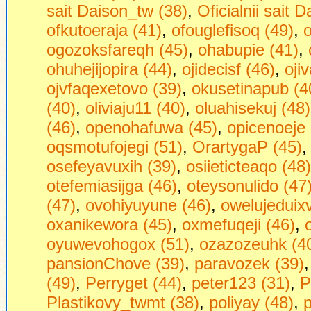
sait Daison_tw (38)
,
Oficialnii sait 
ofkutoeraja (41)
,
ofouglefisoq (49)
,
o
ogozoksfareqh (45)
,
ohabupie (41)
,
ohuhejijopira (44)
,
ojidecisf (46)
,
oji
ojvfaqexetovo (39)
,
okusetinapub (4
(40)
,
oliviaju11 (40)
,
oluahisekuj (48)
(46)
,
openohafuwa (45)
,
opicenoeje 
oqsmotufojegi (51)
,
OrartygaP (45)
osefeyavuxih (39)
,
osiieticteaqo (48)
otefemiasijga (46)
,
oteysonulido (47
(47)
,
ovohiyuyune (46)
,
owelujeduixv
oxanikewora (45)
,
oxmefuqeji (46)
,
oyuwevohogox (51)
,
ozazozeuhk (4
pansionChove (39)
,
paravozek (39)
(49)
,
Perryget (44)
,
peter123 (31)
,
P
Plastikovy_twmt (38)
,
poliyay (48)
,