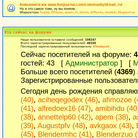
Комьюнити жж www.livejournal.com/community/dread_ru/
Ну и это самое тоже, ну вы поняли...
Модераторы
Terpkiy
,
Ethiopia
,
иркин
,
In_bloom
,
aFReeka
,
dredloki
,
Модератор
Кто сейчас на форуме
Наши пользователи оставили сообщений:
108247
Всего зарегистрированных пользователей:
48100
Последний зарегистрированный пользователь:
Elliottacelt
Сейчас посетителей на форуме:
4
гостей: 43 [
Администратор
] [
М
Больше всего посетителей (
4369
)
Зарегистрированные пользовател
Сегодня день рождения справляю
(40)
,
aciheqegodex (46)
,
afimozoe (
(41)
,
alfredoex16 (47)
,
amibihdu (40
(38)
,
annettelp60 (42)
,
apem (38)
,
a
(39)
,
Augustpfv (48)
,
avkgaox (43)
,
(45)
,
Blendermhc (41)
,
Blenderzuo (