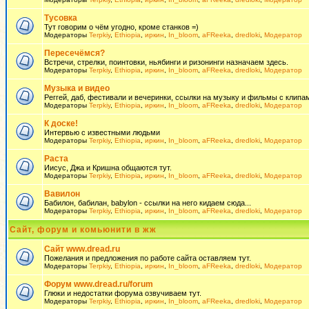
Тусовка
Тут говорим о чём угодно, кроме станков =)
Модераторы
Terpkiy
,
Ethiopia
,
иркин
,
In_bloom
,
aFReeka
,
dredloki
,
Модератор
Пересечёмся?
Встречи, стрелки, поинтовки, ньябинги и ризонинги назначаем здесь.
Модераторы
Terpkiy
,
Ethiopia
,
иркин
,
In_bloom
,
aFReeka
,
dredloki
,
Модератор
Музыка и видео
Реггей, даб, фестивали и вечеринки, ссылки на музыку и фильмы с клипам
Модераторы
Terpkiy
,
Ethiopia
,
иркин
,
In_bloom
,
aFReeka
,
dredloki
,
Модератор
К доске!
Интервью с известными людьми
Модераторы
Terpkiy
,
Ethiopia
,
иркин
,
In_bloom
,
aFReeka
,
dredloki
,
Модератор
Раста
Иисус, Джа и Кришна общаются тут.
Модераторы
Terpkiy
,
Ethiopia
,
иркин
,
In_bloom
,
aFReeka
,
dredloki
,
Модератор
Вавилон
Бабилон, бабилан, babylon - ссылки на него кидаем сюда...
Модераторы
Terpkiy
,
Ethiopia
,
иркин
,
In_bloom
,
aFReeka
,
dredloki
,
Модератор
Сайт, форум и комьюнити в жж
Сайт www.dread.ru
Пожелания и предложения по работе сайта оставляем тут.
Модераторы
Terpkiy
,
Ethiopia
,
иркин
,
In_bloom
,
aFReeka
,
dredloki
,
Модератор
Форум www.dread.ru/forum
Глюки и недостатки форума озвучиваем тут.
Модераторы
Terpkiy
,
Ethiopia
,
иркин
,
In_bloom
,
aFReeka
,
dredloki
,
Модератор