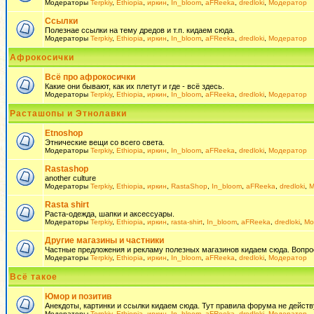
Модераторы
Terpkiy
,
Ethiopia
,
иркин
,
In_bloom
,
aFReeka
,
dredloki
,
Модератор
Ссылки
Полезнае ссылки на тему дредов и т.п. кидаем сюда.
Модераторы
Terpkiy
,
Ethiopia
,
иркин
,
In_bloom
,
aFReeka
,
dredloki
,
Модератор
Афрокосички
Всё про афрокосички
Какие они бывают, как их плетут и где - всё здесь.
Модераторы
Terpkiy
,
Ethiopia
,
иркин
,
In_bloom
,
aFReeka
,
dredloki
,
Модератор
Расташопы и Этнолавки
Etnoshop
Этнические вещи со всего света.
Модераторы
Terpkiy
,
Ethiopia
,
иркин
,
In_bloom
,
aFReeka
,
dredloki
,
Модератор
Rastashop
another culture
Модераторы
Terpkiy
,
Ethiopia
,
иркин
,
RastaShop
,
In_bloom
,
aFReeka
,
dredloki
,
М
Rasta shirt
Раста-одежда, шапки и аксессуары.
Модераторы
Terpkiy
,
Ethiopia
,
иркин
,
rasta-shirt
,
In_bloom
,
aFReeka
,
dredloki
,
Мо
Другие магазины и частники
Частные предложения и рекламу полезных магазинов кидаем сюда. Вопросы 
Модераторы
Terpkiy
,
Ethiopia
,
иркин
,
In_bloom
,
aFReeka
,
dredloki
,
Модератор
Всё такое
Юмор и позитив
Анекдоты, картинки и ссылки кидаем сюда. Тут правила форума не действ
Модераторы
Terpkiy
,
Ethiopia
,
иркин
,
In_bloom
,
aFReeka
,
dredloki
,
Модератор