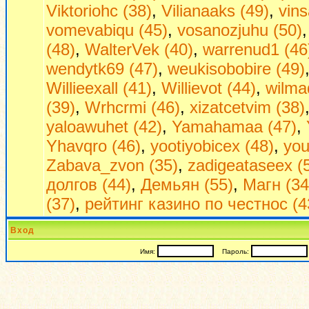
Viktoriohc (38)
,
Vilianaaks (49)
,
vin
vomevabiqu (45)
,
vosanozjuhu (50)
(48)
,
WalterVek (40)
,
warrenud1 (46
wendytk69 (47)
,
weukisobobire (49)
Willieexall (41)
,
Willievot (44)
,
wilma
(39)
,
Wrhcrmi (46)
,
xizatcetvim (38)
yaloawuhet (42)
,
Yamahamaa (47)
,
Yhavqro (46)
,
yootiyobicex (48)
,
you
Zabava_zvon (35)
,
zadigeataseex (
долгов (44)
,
Демьян (55)
,
Магн (34
(37)
,
рейтинг казино по честнос (4
Вход
Имя:
Пароль: