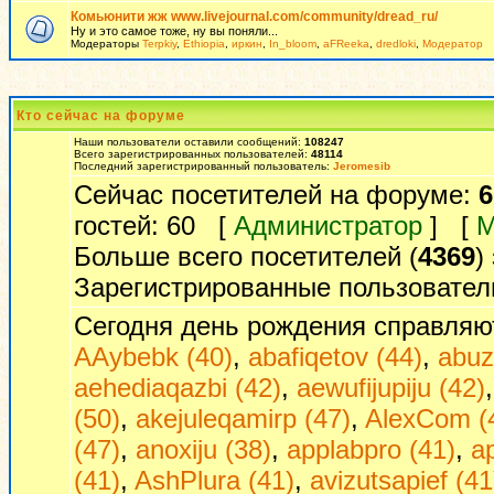
Комьюнити жж www.livejournal.com/community/dread_ru/
Ну и это самое тоже, ну вы поняли...
Модераторы
Terpkiy
,
Ethiopia
,
иркин
,
In_bloom
,
aFReeka
,
dredloki
,
Модератор
Кто сейчас на форуме
Наши пользователи оставили сообщений:
108247
Всего зарегистрированных пользователей:
48114
Последний зарегистрированный пользователь:
Jeromesib
Сейчас посетителей на форуме:
6
гостей: 60 [
Администратор
] [
М
Больше всего посетителей (
4369
)
Зарегистрированные пользовател
Сегодня день рождения справляю
AAybebk (40)
,
abafiqetov (44)
,
abuz
aehediaqazbi (42)
,
aewufijupiju (42)
(50)
,
akejuleqamirp (47)
,
AlexCom (
(47)
,
anoxiju (38)
,
applabpro (41)
,
a
(41)
,
AshPlura (41)
,
avizutsapief (41