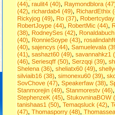
(44)
,
raulit4 (40)
,
Raymondblora (47
(42)
,
richardab4 (49)
,
RichardEthix (
Rickyjog (49)
,
Ro (37)
,
Robertcyday
RobertJoype (44)
,
RobertMic (44)
,
R
(38)
,
RodneySes (42)
,
Ronaldabuch
(40)
,
RonnieSoype (43)
,
rosalindahf
(40)
,
sajencys (44)
,
Samuelevala (3
(41)
,
sashazt60 (49)
,
savannahkz1 (
(46)
,
Seriesqff (50)
,
Serzqqi (39)
,
sh
Shelena (36)
,
sheliatx60 (49)
,
shell
silviaib16 (38)
,
simonexu60 (39)
,
sko
SovChove (47)
,
Speakerfaw (38)
,
S
Stanmorejin (49)
,
Stanmorestv (46)
StephenzeK (45)
,
StukovninaBOW (
tanishaas1 (50)
,
Temaqsluck (42)
,
T
(47)
,
Thomasporry (48)
,
Thomassea