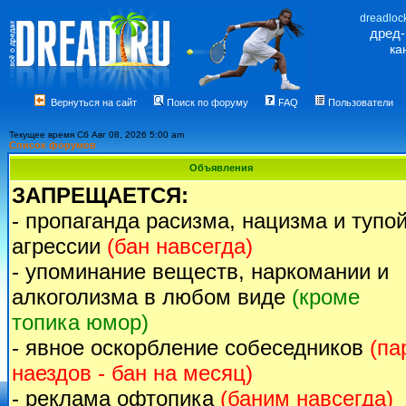
dreadloc
дред
ка
Вернуться на сайт
Поиск по форуму
FAQ
Пользователи
Текущее время Сб Авг 08, 2026 5:00 am
Список форумов
Объявления
ЗАПРЕЩАЕТСЯ:
- пропаганда расизма, нацизма и тупо
агрессии
(бан навсегда)
- упоминание веществ, наркомании и
алкоголизма в любом виде
(кроме
топика юмор)
- явное оскорбление собеседников
(па
наездов - бан на месяц)
- реклама офтопика
(баним навсегда)