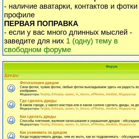
- наличие аватарки, контактов и фотки
профиле
ПЕРВАЯ ПОПРАВКА
- если у вас много длинных мыслей -
заведите для них
1 (одну) тему в
свободном форуме
Форум
Дреды
Фотогалерея дредов
Свои фотки, чужие фотки, любые фотки выкладываем здесь на радость всем
изображен.
Модераторы
Terpkiy
,
Ethiopia
,
иркин
,
In_bloom
,
aFReeka
,
dredloki
,
Модератор
Где сделать дреды
В каком городе, у какого мастера или в каком салоне сделать дреды, за де
Модераторы
Terpkiy
,
Ethiopia
,
иркин
,
In_bloom
,
aFReeka
,
dredloki
,
Модератор
Как сделать дреды
Способы плетения, валяния начесывания и украшения дредов - обсуждаем
Модераторы
Terpkiy
,
Ethiopia
,
иркин
,
In_bloom
,
aFReeka
,
dredloki
,
Модератор
Как ухаживать за дредом
Когда подкручивать дреды, чем их мыть, как их подравнивать - обсуждаем