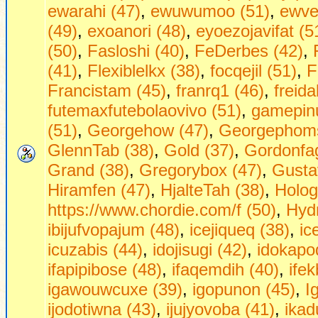
ewarahi (47)
,
ewuwumoo (51)
,
ewve
(49)
,
exoanori (48)
,
eyoezojavifat (5
(50)
,
Fasloshi (40)
,
FeDerbes (42)
,
(41)
,
Flexiblelkx (38)
,
focqejil (51)
,
F
Francistam (45)
,
franrq1 (46)
,
freid
futemaxfutebolaovivo (51)
,
gamepinu
(51)
,
Georgehow (47)
,
Georgephoms
GlennTab (38)
,
Gold (37)
,
Gordonfag
Grand (38)
,
Gregorybox (47)
,
Gusta
Hiramfen (47)
,
HjalteTah (38)
,
Holog
https://www.chordie.com/f (50)
,
Hydr
ibijufvopajum (48)
,
icejiqueq (38)
,
ic
icuzabis (44)
,
idojisugi (42)
,
idokapo
ifapipibose (48)
,
ifaqemdih (40)
,
ifek
igawouwcuxe (39)
,
igopunon (45)
,
I
ijodotiwna (43)
,
ijujyovoba (41)
,
ikad