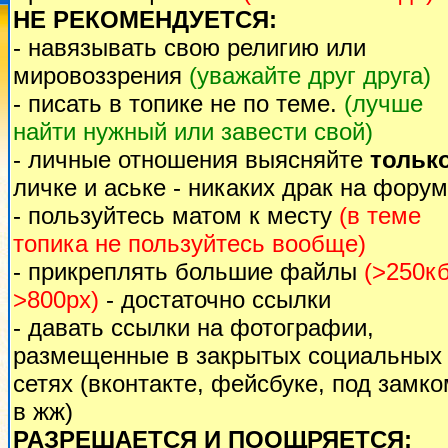
НЕ РЕКОМЕНДУЕТСЯ:
- навязывать свою религию или
мировоззрения
(уважайте друг друга)
- писать в топике не по теме.
(лучше
найти нужный или завести свой)
- личные отношения выясняйте
тольк
личке и аське - никаких драк на форум
- пользуйтесь матом к месту
(в теме
топика не пользуйтесь вообще)
- прикреплять большие файлы
(>250кб
>800px)
- достаточно ссылки
- давать ссылки на фотографии,
размещенные в закрытых социальных
сетях (вконтакте, фейсбуке, под замк
в жж)
РАЗРЕШАЕТСЯ И ПООЩРЯЕТСЯ: