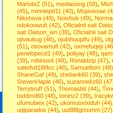
MariobiZ (51)
,
mediasong (58)
,
Mich
(45)
,
minniepd11 (40)
,
Mojavesae (4
Nikshova (49)
,
Noixhsb (49)
,
Norman
odokoowutt (42)
,
Oficialnii sait Dais
sait Daison_wn (38)
,
Oficialnii sait 
ojivaukug (46)
,
ojubihuupifu (49)
,
ol
(51)
,
osovamufi (42)
,
oxmefuqeji (46
penelopecd1 (49)
,
poliyay (48)
,
qam
(39)
,
robinus4 (48)
,
Ronaldzip (47)
,
saledvd1l88cc (48)
,
Samueltom (48)
ShaneGaf (49)
,
sheliank60 (39)
,
she
StevenHaple (46)
,
suzannekz60 (47
Terrybruff (51)
,
Thomasbit (44)
,
Timo
toddmd60 (48)
,
toninz2 (39)
,
tracyk
ufumubiex (42)
,
ukomuoxixiduh (44)
uqiparadox (44)
,
uu888grcomm (27)