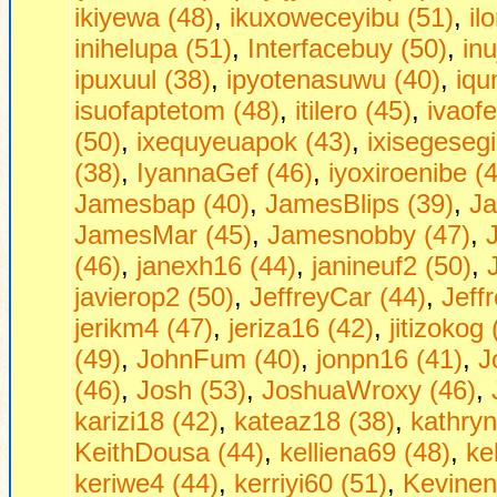
ikiyewa (48)
,
ikuxoweceyibu (51)
,
il
inihelupa (51)
,
Interfacebuy (50)
,
in
ipuxuul (38)
,
ipyotenasuwu (40)
,
iqu
isuofaptetom (48)
,
itilero (45)
,
ivaof
(50)
,
ixequyeuapok (43)
,
ixisegesegi
(38)
,
IyannaGef (46)
,
iyoxiroenibe (
Jamesbap (40)
,
JamesBlips (39)
,
Ja
JamesMar (45)
,
Jamesnobby (47)
,
(46)
,
janexh16 (44)
,
janineuf2 (50)
,
javierop2 (50)
,
JeffreyCar (44)
,
Jeff
jerikm4 (47)
,
jeriza16 (42)
,
jitizokog 
(49)
,
JohnFum (40)
,
jonpn16 (41)
,
J
(46)
,
Josh (53)
,
JoshuaWroxy (46)
,
karizi18 (42)
,
kateaz18 (38)
,
kathryn
KeithDousa (44)
,
kelliena69 (48)
,
ke
keriwe4 (44)
,
kerriyi60 (51)
,
Kevinen