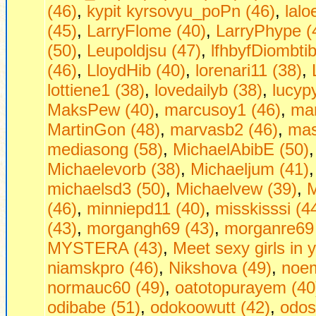
(46)
,
kypit kyrsovyu_poPn (46)
,
lalo
(45)
,
LarryFlome (40)
,
LarryPhype (
(50)
,
Leupoldjsu (47)
,
lfhbyfDiombtib
(46)
,
LloydHib (40)
,
lorenari11 (38)
,
lottiene1 (38)
,
lovedailyb (38)
,
lucyp
MaksPew (40)
,
marcusoy1 (46)
,
mar
MartinGon (48)
,
marvasb2 (46)
,
mas
mediasong (58)
,
MichaelAbibE (50)
Michaelevorb (38)
,
Michaeljum (41)
michaelsd3 (50)
,
Michaelvew (39)
,
M
(46)
,
minniepd11 (40)
,
misskisssi (4
(43)
,
morgangh69 (43)
,
morganre69 
MYSTERA (43)
,
Mееt sеxy girls in 
niamskpro (46)
,
Nikshova (49)
,
noem
normauc60 (49)
,
oatotopurayem (40
odibabe (51)
,
odokoowutt (42)
,
odos