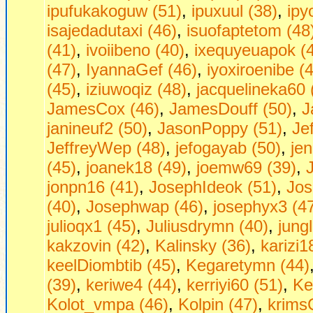
ipufukakoguw (51)
,
ipuxuul (38)
,
ipy
isajedadutaxi (46)
,
isuofaptetom (48
(41)
,
ivoiibeno (40)
,
ixequyeuapok (
(47)
,
IyannaGef (46)
,
iyoxiroenibe (
(45)
,
iziuwoqiz (48)
,
jacquelineka60 
JamesCox (46)
,
JamesDouff (50)
,
J
janineuf2 (50)
,
JasonPoppy (51)
,
Je
JeffreyWep (48)
,
jefogayab (50)
,
jen
(45)
,
joanek18 (49)
,
joemw69 (39)
,
jonpn16 (41)
,
JosephIdeok (51)
,
Jos
(40)
,
Josephwap (46)
,
josephyx3 (4
julioqx1 (45)
,
Juliusdrymn (40)
,
jung
kakzovin (42)
,
Kalinsky (36)
,
karizi1
keelDiombtib (45)
,
Kegaretymn (44)
(39)
,
keriwe4 (44)
,
kerriyi60 (51)
,
Ke
Kolot_vmpa (46)
,
Kolpin (47)
,
krims