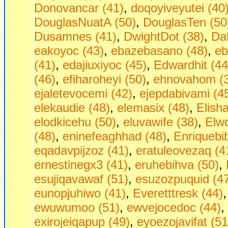
Donovancar (41)
,
doqoyiveyutei (40
DouglasNuatA (50)
,
DouglasTen (50
Dusamnes (41)
,
DwightDot (38)
,
Dаt
eakoyoc (43)
,
ebazebasano (48)
,
eb
(41)
,
edajiuxiyoc (45)
,
Edwardhit (44
(46)
,
efiharoheyi (50)
,
ehnovahom (
ejaletevocemi (42)
,
ejepdabivami (4
elekaudie (48)
,
elemasix (48)
,
Elish
elodkicehu (50)
,
eluvawife (38)
,
Elw
(48)
,
eninefeaghhad (48)
,
Enriquebi
eqadavpijzoz (41)
,
eratuleovezaq (4
ernestinegx3 (41)
,
eruhebihva (50)
,
esujiqavawaf (51)
,
esuzozpuquid (4
eunopjuhiwo (41)
,
Everetttresk (44)
ewuwumoo (51)
,
ewvejocedoc (44)
,
exirojeiqapup (49)
,
eyoezojavifat (51