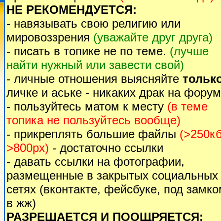
НЕ РЕКОМЕНДУЕТСЯ:
- навязывать свою религию или
мировоззрения
(уважайте друг друга)
- писать в топике не по теме.
(лучше
найти нужный или завести свой)
- личные отношения выясняйте
тольк
личке и аське - никаких драк на форум
- пользуйтесь матом к месту
(в теме
топика не пользуйтесь вообще)
- прикреплять большие файлы
(>250кб
>800px)
- достаточно ссылки
- давать ссылки на фотографии,
размещенные в закрытых социальных
сетях (вконтакте, фейсбуке, под замк
в жж)
РАЗРЕШАЕТСЯ И ПООЩРЯЕТСЯ: