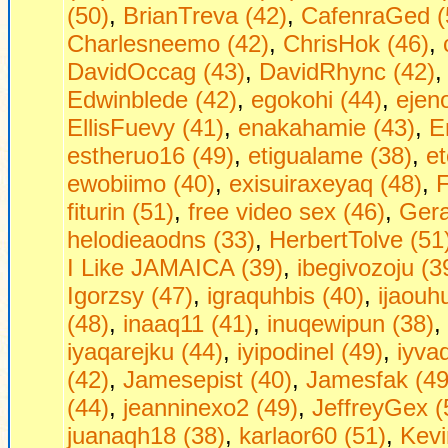
(50)
,
BrianTreva (42)
,
CafenraGed (
Charlesneemo (42)
,
ChrisHok (46)
,
DavidOccag (43)
,
DavidRhync (42)
Edwinblede (42)
,
egokohi (44)
,
ejen
EllisFuevy (41)
,
enakahamie (43)
,
E
estheruo16 (49)
,
etigualame (38)
,
et
ewobiimo (40)
,
exisuiraxeyaq (48)
,
F
fiturin (51)
,
free video sex (46)
,
Gera
helodieaodns (33)
,
HerbertTolve (51
I Like JAMAICA (39)
,
ibegivozoju (3
Igorzsy (47)
,
igraquhbis (40)
,
ijaouh
(48)
,
inaaq11 (41)
,
inuqewipun (38)
,
iyaqarejku (44)
,
iyipodinel (49)
,
iyva
(42)
,
Jamesepist (40)
,
Jamesfak (49
(44)
,
jeanninexo2 (49)
,
JeffreyGex (
juanaqh18 (38)
,
karlaor60 (51)
,
Kevi