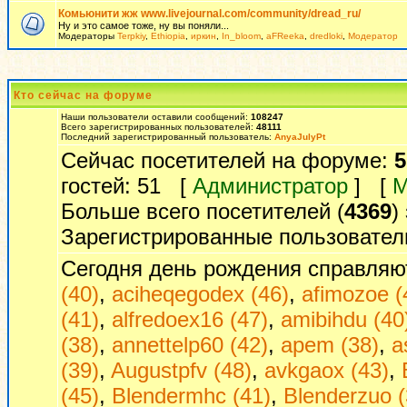
Комьюнити жж www.livejournal.com/community/dread_ru/
Ну и это самое тоже, ну вы поняли...
Модераторы
Terpkiy
,
Ethiopia
,
иркин
,
In_bloom
,
aFReeka
,
dredloki
,
Модератор
Кто сейчас на форуме
Наши пользователи оставили сообщений:
108247
Всего зарегистрированных пользователей:
48111
Последний зарегистрированный пользователь:
AnyaJulyPt
Сейчас посетителей на форуме:
5
гостей: 51 [
Администратор
] [
М
Больше всего посетителей (
4369
)
Зарегистрированные пользовател
Сегодня день рождения справляю
(40)
,
aciheqegodex (46)
,
afimozoe (
(41)
,
alfredoex16 (47)
,
amibihdu (40
(38)
,
annettelp60 (42)
,
apem (38)
,
a
(39)
,
Augustpfv (48)
,
avkgaox (43)
,
(45)
,
Blendermhc (41)
,
Blenderzuo (