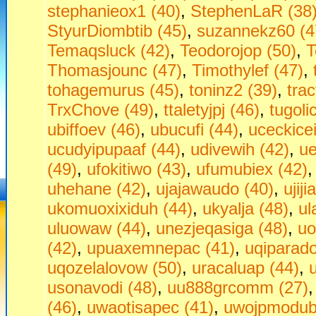
stephanieox1 (40)
,
StephenLaR (38
StyurDiombtib (45)
,
suzannekz60 (4
Temaqsluck (42)
,
Teodorojop (50)
,
T
Thomasjounc (47)
,
Timothylef (47)
,
tohagemurus (45)
,
toninz2 (39)
,
tra
TrxChove (49)
,
ttaletyjpj (46)
,
tugoli
ubiffoev (46)
,
ubucufi (44)
,
uceckice
ucudyipupaaf (44)
,
udivewih (42)
,
ue
(49)
,
ufokitiwo (43)
,
ufumubiex (42)
uhehane (42)
,
ujajawaudo (40)
,
ujij
ukomuoxixiduh (44)
,
ukyalja (48)
,
ul
uluowaw (44)
,
unezjeqasiga (48)
,
uo
(42)
,
upuaxemnepac (41)
,
uqiparado
uqozelalovow (50)
,
uracaluap (44)
,
usonavodi (48)
,
uu888grcomm (27)
(46)
,
uwaotisapec (41)
,
uwojpmodubu