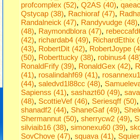
profcomplex (52)
,
Q2AS (40)
,
qaeac
Qstycap (38)
,
Rachioraf (47)
,
Radha
Randalneick (47)
,
Randyvudge (48)
(48)
,
Raymondblora (47)
,
rebeccafd
(42)
,
richardab4 (49)
,
RichardEthix (
(43)
,
RobertDit (42)
,
RobertJoype (4
(50)
,
Roberttucky (38)
,
robinus4 (48
RonaldFrify (39)
,
RonaldGex (42)
,
R
(41)
,
rosalindahf69 (41)
,
rosannexu1
(44)
,
saledvd1l88cc (48)
,
Samueleva
Sapienss (41)
,
sashazt60 (49)
,
sava
(48)
,
ScottieVef (46)
,
Seriesqff (50)
shanadf2 (44)
,
ShaneGaf (49)
,
Shel
Shermannut (50)
,
sherrycw2 (49)
,
S
silviaib16 (38)
,
simonexu60 (39)
,
sko
SovChove (47)
,
squava (41)
,
Squier