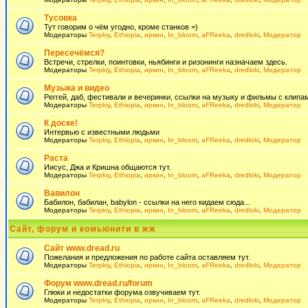
Тусовка
Тут говорим о чём угодно, кроме станков =)
Модераторы
Terpkiy
,
Ethiopia
,
иркин
,
In_bloom
,
aFReeka
,
dredloki
,
Модератор
Пересечёмся?
Встречи, стрелки, поинтовки, ньябинги и ризонинги назначаем здесь.
Модераторы
Terpkiy
,
Ethiopia
,
иркин
,
In_bloom
,
aFReeka
,
dredloki
,
Модератор
Музыка и видео
Реггей, даб, фестивали и вечеринки, ссылки на музыку и фильмы с клипам
Модераторы
Terpkiy
,
Ethiopia
,
иркин
,
In_bloom
,
aFReeka
,
dredloki
,
Модератор
К доске!
Интервью с известными людьми
Модераторы
Terpkiy
,
Ethiopia
,
иркин
,
In_bloom
,
aFReeka
,
dredloki
,
Модератор
Раста
Иисус, Джа и Кришна общаются тут.
Модераторы
Terpkiy
,
Ethiopia
,
иркин
,
In_bloom
,
aFReeka
,
dredloki
,
Модератор
Вавилон
Бабилон, бабилан, babylon - ссылки на него кидаем сюда...
Модераторы
Terpkiy
,
Ethiopia
,
иркин
,
In_bloom
,
aFReeka
,
dredloki
,
Модератор
Сайт, форум и комьюнити в жж
Сайт www.dread.ru
Пожелания и предложения по работе сайта оставляем тут.
Модераторы
Terpkiy
,
Ethiopia
,
иркин
,
In_bloom
,
aFReeka
,
dredloki
,
Модератор
Форум www.dread.ru/forum
Глюки и недостатки форума озвучиваем тут.
Модераторы
Terpkiy
,
Ethiopia
,
иркин
,
In_bloom
,
aFReeka
,
dredloki
,
Модератор