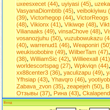
uxeesxecet (44)
,
uyiyasi (45)
,
uzeka
VasyanaDiombtib (45)
,
veibokiyiwu 
(39)
,
Victorhegop (44)
,
VictorReogs 
(48)
,
Vikionx (41)
,
Vikiwqe (48)
,
Vikt
Vilianaaks (49)
,
vinsaChove (48)
,
Vi
vosanozjuhu (50)
,
vuzubowukazu (4
(40)
,
warrenud1 (46)
,
Weaponiri (50
weukisobobire (49)
,
WilberTam (47)
(38)
,
WilliamSic (42)
,
Willieexall (41)
worldescortspag (27)
,
Wpkviqn (44)
xx88center3 (36)
,
yaculizapu (49)
,
y
Yfhsiap (43)
,
Yhavqro (46)
,
yootiyob
Zabava_zvon (35)
,
zeapejeh (50)
,
В
Отзывы (37)
,
Рина (43)
,
Сkalapend
Вход