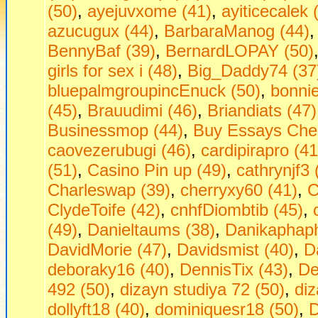
(50)
,
ayejuvxome (41)
,
ayiticecalek 
azucugux (44)
,
BarbaraManog (44)
BennyBaf (39)
,
BernardLOPAY (50)
girls fоr seх i (48)
,
Big_Daddy74 (37
bluepalmgroupincEnuck (50)
,
bonni
(45)
,
Brauudimi (46)
,
Briandiats (47)
Businessmop (44)
,
Buy Essays Che
caovezerubugi (46)
,
cardipirapro (41
(51)
,
Casino Pin up (49)
,
cathrynjf3 
Charleswap (39)
,
cherryxy60 (41)
,
C
ClydeToife (42)
,
cnhfDiombtib (45)
,
(49)
,
Danieltaums (38)
,
Danikaphaph
DavidMorie (47)
,
Davidsmist (40)
,
D
deboraky16 (40)
,
DennisTix (43)
,
De
492 (50)
,
dizayn studiya 72 (50)
,
diz
dollyft18 (40)
,
dominiquesr18 (50)
,
D