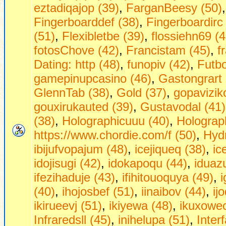
eztadiqajop (39)
,
FarganBeesy (50)
Fingerboarddef (38)
,
Fingerboardirc
(51)
,
Flexibletbe (39)
,
flossiehn69 (4
fotosChove (42)
,
Francistam (45)
,
f
Dаting: http (48)
,
funopiv (42)
,
Futbo
gamepinupcasino (46)
,
Gastongrart 
GlennTab (38)
,
Gold (37)
,
gopavizik
gouxirukauted (39)
,
Gustavodal (41)
(38)
,
Holographicuuu (40)
,
Holograph
https://www.chordie.com/f (50)
,
Hydr
ibijufvopajum (48)
,
icejiqueq (38)
,
ic
idojisugi (42)
,
idokapoqu (44)
,
iduaz
ifezihaduje (43)
,
ifihitouoquya (49)
,
(40)
,
ihojosbef (51)
,
iinaibov (44)
,
ij
ikirueevj (51)
,
ikiyewa (48)
,
ikuxowec
Infraredsll (45)
,
inihelupa (51)
,
Inter