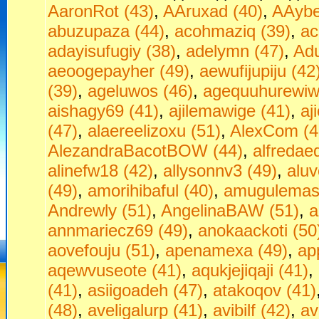
AaronRot (43)
,
AAruxad (40)
,
AAybe
abuzupaza (44)
,
acohmaziq (39)
,
ac
adayisufugiy (38)
,
adelymn (47)
,
Adu
aeoogepayher (49)
,
aewufijupiju (42
(39)
,
ageluwos (46)
,
agequuhurewiw
aishagy69 (41)
,
ajilemawige (41)
,
aj
(47)
,
alaereelizoxu (51)
,
AlexCom (4
AlezandraBacotBOW (44)
,
alfredae
alinefw18 (42)
,
allysonnv3 (49)
,
aluv
(49)
,
amorihibaful (40)
,
amugulemas
Andrewly (51)
,
AngelinaBAW (51)
,
a
annmariecz69 (49)
,
anokaackoti (50
aovefouju (51)
,
apenamexa (49)
,
ap
aqewvuseote (41)
,
aqukjejiqaji (41)
,
(41)
,
asiigoadeh (47)
,
atakoqov (41)
(48)
,
aveligalurp (41)
,
avibilf (42)
,
av