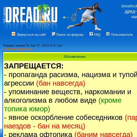
dreadloc
дред
ка
Вернуться на сайт
Поиск по форуму
FAQ
Пользователи
Текущее время Пт Авг 07, 2026 9:17 pm
Список форумов
Объявления
ЗАПРЕЩАЕТСЯ:
- пропаганда расизма, нацизма и тупо
агрессии
(бан навсегда)
- упоминание веществ, наркомании и
алкоголизма в любом виде
(кроме
топика юмор)
- явное оскорбление собеседников
(па
наездов - бан на месяц)
- реклама офтопика
(баним навсегда)