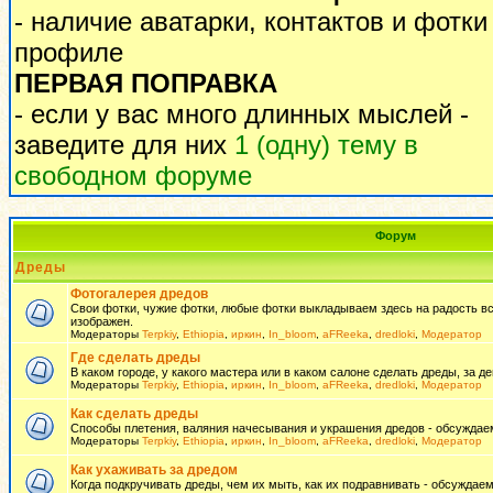
- наличие аватарки, контактов и фотки
профиле
ПЕРВАЯ ПОПРАВКА
- если у вас много длинных мыслей -
заведите для них
1 (одну) тему в
свободном форуме
Форум
Дреды
Фотогалерея дредов
Свои фотки, чужие фотки, любые фотки выкладываем здесь на радость всем
изображен.
Модераторы
Terpkiy
,
Ethiopia
,
иркин
,
In_bloom
,
aFReeka
,
dredloki
,
Модератор
Где сделать дреды
В каком городе, у какого мастера или в каком салоне сделать дреды, за де
Модераторы
Terpkiy
,
Ethiopia
,
иркин
,
In_bloom
,
aFReeka
,
dredloki
,
Модератор
Как сделать дреды
Способы плетения, валяния начесывания и украшения дредов - обсуждаем
Модераторы
Terpkiy
,
Ethiopia
,
иркин
,
In_bloom
,
aFReeka
,
dredloki
,
Модератор
Как ухаживать за дредом
Когда подкручивать дреды, чем их мыть, как их подравнивать - обсуждаем