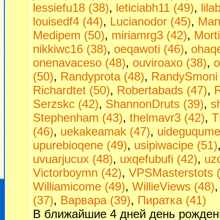
lessiefu18 (38)
,
leticiabh11 (49)
,
lil
louisedf4 (44)
,
Lucianodor (45)
,
Man
Medipem (50)
,
miriamrg3 (42)
,
Morti
nikkiwc16 (38)
,
oeqawoti (46)
,
ohaq
onenavaceso (48)
,
ouviroaxo (38)
,
o
(50)
,
Randyprota (48)
,
RandySmoni 
Richardtet (50)
,
Robertabads (47)
,
R
Serzskc (42)
,
ShannonDruts (39)
,
s
Stephenham (43)
,
thelmavr3 (42)
,
T
(46)
,
uekakeamak (47)
,
uideguqumej
upurebioqene (49)
,
usipiwacipe (51)
uvuarjucux (48)
,
uxqefubufi (42)
,
uzo
Victorboymn (42)
,
VPSMasterstots 
Williamicome (49)
,
WillieViews (48)
(37)
,
Варвара (39)
,
Пиратка (41)
В ближайшие 4 дней день рожден