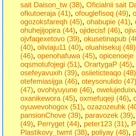
sait Daison_tw (38)
,
Oficialnii sait 
ofkutoeraja (41)
,
ofouglefisoq (49)
,
o
ogozoksfareqh (45)
,
ohabupie (41)
,
ohuhejijopira (44)
,
ojidecisf (46)
,
oji
ojvfaqexetovo (39)
,
okusetinapub (4
(40)
,
oliviaju11 (40)
,
oluahisekuj (48)
(46)
,
openohafuwa (45)
,
opicenoeje 
oqsmotufojegi (51)
,
OrartygaP (45)
osefeyavuxih (39)
,
osiieticteaqo (48)
otefemiasijga (46)
,
oteysonulido (47
(47)
,
ovohiyuyune (46)
,
owelujeduixv
oxanikewora (45)
,
oxmefuqeji (46)
,
oyuwevohogox (51)
,
ozazozeuhk (4
pansionChove (39)
,
paravozek (39)
(49)
,
Perryget (44)
,
peter123 (31)
,
P
Plastikovy_twmt (38)
,
poliyay (48)
,