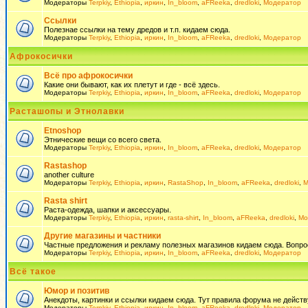
Модераторы
Terpkiy
,
Ethiopia
,
иркин
,
In_bloom
,
aFReeka
,
dredloki
,
Модератор
Ссылки
Полезнае ссылки на тему дредов и т.п. кидаем сюда.
Модераторы
Terpkiy
,
Ethiopia
,
иркин
,
In_bloom
,
aFReeka
,
dredloki
,
Модератор
Афрокосички
Всё про афрокосички
Какие они бывают, как их плетут и где - всё здесь.
Модераторы
Terpkiy
,
Ethiopia
,
иркин
,
In_bloom
,
aFReeka
,
dredloki
,
Модератор
Расташопы и Этнолавки
Etnoshop
Этнические вещи со всего света.
Модераторы
Terpkiy
,
Ethiopia
,
иркин
,
In_bloom
,
aFReeka
,
dredloki
,
Модератор
Rastashop
another culture
Модераторы
Terpkiy
,
Ethiopia
,
иркин
,
RastaShop
,
In_bloom
,
aFReeka
,
dredloki
,
М
Rasta shirt
Раста-одежда, шапки и аксессуары.
Модераторы
Terpkiy
,
Ethiopia
,
иркин
,
rasta-shirt
,
In_bloom
,
aFReeka
,
dredloki
,
Мо
Другие магазины и частники
Частные предложения и рекламу полезных магазинов кидаем сюда. Вопросы 
Модераторы
Terpkiy
,
Ethiopia
,
иркин
,
In_bloom
,
aFReeka
,
dredloki
,
Модератор
Всё такое
Юмор и позитив
Анекдоты, картинки и ссылки кидаем сюда. Тут правила форума не действ
Модераторы
Terpkiy
,
Ethiopia
,
иркин
,
In_bloom
,
aFReeka
,
dredloki
,
Модератор