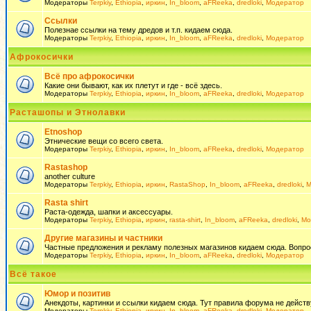
Модераторы
Terpkiy
,
Ethiopia
,
иркин
,
In_bloom
,
aFReeka
,
dredloki
,
Модератор
Ссылки
Полезнае ссылки на тему дредов и т.п. кидаем сюда.
Модераторы
Terpkiy
,
Ethiopia
,
иркин
,
In_bloom
,
aFReeka
,
dredloki
,
Модератор
Афрокосички
Всё про афрокосички
Какие они бывают, как их плетут и где - всё здесь.
Модераторы
Terpkiy
,
Ethiopia
,
иркин
,
In_bloom
,
aFReeka
,
dredloki
,
Модератор
Расташопы и Этнолавки
Etnoshop
Этнические вещи со всего света.
Модераторы
Terpkiy
,
Ethiopia
,
иркин
,
In_bloom
,
aFReeka
,
dredloki
,
Модератор
Rastashop
another culture
Модераторы
Terpkiy
,
Ethiopia
,
иркин
,
RastaShop
,
In_bloom
,
aFReeka
,
dredloki
,
М
Rasta shirt
Раста-одежда, шапки и аксессуары.
Модераторы
Terpkiy
,
Ethiopia
,
иркин
,
rasta-shirt
,
In_bloom
,
aFReeka
,
dredloki
,
Мо
Другие магазины и частники
Частные предложения и рекламу полезных магазинов кидаем сюда. Вопросы 
Модераторы
Terpkiy
,
Ethiopia
,
иркин
,
In_bloom
,
aFReeka
,
dredloki
,
Модератор
Всё такое
Юмор и позитив
Анекдоты, картинки и ссылки кидаем сюда. Тут правила форума не действ
Модераторы
Terpkiy
,
Ethiopia
,
иркин
,
In_bloom
,
aFReeka
,
dredloki
,
Модератор