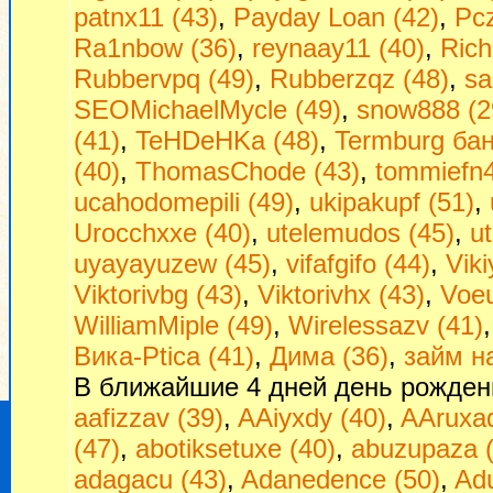
patnx11 (43)
,
Payday Loan (42)
,
Pcz
Ra1nbow (36)
,
reynaay11 (40)
,
Rich
Rubbervpq (49)
,
Rubberzqz (48)
,
sa
SEOMichaelMycle (49)
,
snow888 (2
(41)
,
TeHDeHKa (48)
,
Termburg бан
(40)
,
ThomasChode (43)
,
tommiefn4
ucahodomepili (49)
,
ukipakupf (51)
,
Urocchxxe (40)
,
utelemudos (45)
,
u
uyayayuzew (45)
,
vifafgifo (44)
,
Viki
Viktorivbg (43)
,
Viktorivhx (43)
,
Voeu
WilliamMiple (49)
,
Wirelessazv (41)
Вика-Ptica (41)
,
Дима (36)
,
займ на
В ближайшие 4 дней день рожден
aafizzav (39)
,
AAiyxdy (40)
,
AAruxad
(47)
,
abotiksetuxe (40)
,
abuzupaza (
adagacu (43)
,
Adanedence (50)
,
Adu