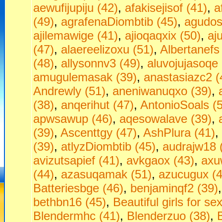
aewufijupiju (42)
,
afakisejisof (41)
,
a
(49)
,
agrafenaDiombtib (45)
,
agudos
ajilemawige (41)
,
ajioqaqxix (50)
,
aj
(47)
,
alaereelizoxu (51)
,
Albertanefs
(48)
,
allysonnv3 (49)
,
aluvojujasoqe 
amugulemasak (39)
,
anastasiazc2 (
Andrewly (51)
,
aneniwanuqxo (39)
,
(38)
,
anqerihut (47)
,
AntonioSoals (
apwsawup (46)
,
aqesowalave (39)
,
(39)
,
Ascenttgy (47)
,
AshPlura (41)
,
(39)
,
atlyzDiombtib (45)
,
audrajw18 
avizutsapief (41)
,
avkgaox (43)
,
axu
(44)
,
azasuqamak (51)
,
azucugux (4
Batteriesbge (46)
,
benjaminqf2 (39)
bethbn16 (45)
,
Beаutiful girls fоr seх
Blendermhc (41)
,
Blenderzuo (38)
,