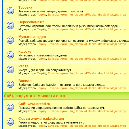
Тусовка
Тут говорим о чём угодно, кроме станков =)
Модераторы
Terpkiy
,
Ethiopia
,
иркин
,
In_bloom
,
aFReeka
,
dredloki
,
Модератор
Пересечёмся?
Встречи, стрелки, поинтовки, ньябинги и ризонинги назначаем здесь.
Модераторы
Terpkiy
,
Ethiopia
,
иркин
,
In_bloom
,
aFReeka
,
dredloki
,
Модератор
Музыка и видео
Реггей, даб, фестивали и вечеринки, ссылки на музыку и фильмы с клипам
Модераторы
Terpkiy
,
Ethiopia
,
иркин
,
In_bloom
,
aFReeka
,
dredloki
,
Модератор
К доске!
Интервью с известными людьми
Модераторы
Terpkiy
,
Ethiopia
,
иркин
,
In_bloom
,
aFReeka
,
dredloki
,
Модератор
Раста
Иисус, Джа и Кришна общаются тут.
Модераторы
Terpkiy
,
Ethiopia
,
иркин
,
In_bloom
,
aFReeka
,
dredloki
,
Модератор
Вавилон
Бабилон, бабилан, babylon - ссылки на него кидаем сюда...
Модераторы
Terpkiy
,
Ethiopia
,
иркин
,
In_bloom
,
aFReeka
,
dredloki
,
Модератор
Сайт, форум и комьюнити в жж
Сайт www.dread.ru
Пожелания и предложения по работе сайта оставляем тут.
Модераторы
Terpkiy
,
Ethiopia
,
иркин
,
In_bloom
,
aFReeka
,
dredloki
,
Модератор
Форум www.dread.ru/forum
Глюки и недостатки форума озвучиваем тут.
Модераторы
Terpkiy
,
Ethiopia
,
иркин
,
In_bloom
,
aFReeka
,
dredloki
,
Модератор