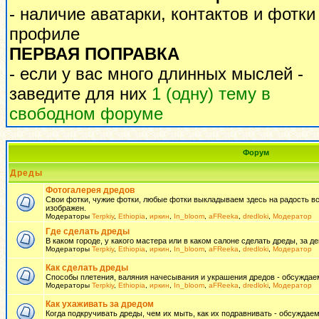
- наличие аватарки, контактов и фотки
профиле
ПЕРВАЯ ПОПРАВКА
- если у вас много длинных мыслей -
заведите для них
1 (одну) тему в
свободном форуме
Форум
Дреды
Фотогалерея дредов
Свои фотки, чужие фотки, любые фотки выкладываем здесь на радость всем
изображен.
Модераторы
Terpkiy
,
Ethiopia
,
иркин
,
In_bloom
,
aFReeka
,
dredloki
,
Модератор
Где сделать дреды
В каком городе, у какого мастера или в каком салоне сделать дреды, за де
Модераторы
Terpkiy
,
Ethiopia
,
иркин
,
In_bloom
,
aFReeka
,
dredloki
,
Модератор
Как сделать дреды
Способы плетения, валяния начесывания и украшения дредов - обсуждаем
Модераторы
Terpkiy
,
Ethiopia
,
иркин
,
In_bloom
,
aFReeka
,
dredloki
,
Модератор
Как ухаживать за дредом
Когда подкручивать дреды, чем их мыть, как их подравнивать - обсуждаем