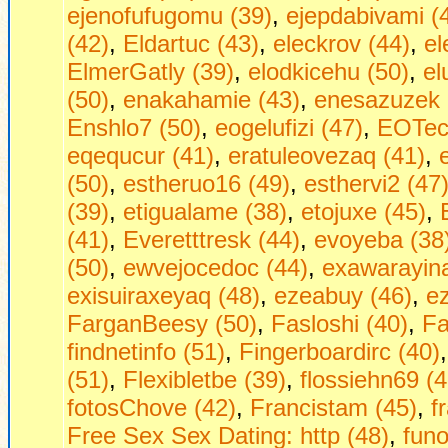
ejenofufugomu (39)
,
ejepdabivami (
(42)
,
Eldartuc (43)
,
eleckrov (44)
,
el
ElmerGatly (39)
,
elodkicehu (50)
,
el
(50)
,
enakahamie (43)
,
enesazuzek 
Enshlo7 (50)
,
eogelufizi (47)
,
EOTech
eqequcur (41)
,
eratuleovezaq (41)
,
(50)
,
estheruo16 (49)
,
esthervi2 (47
(39)
,
etigualame (38)
,
etojuxe (45)
,
(41)
,
Everetttresk (44)
,
evoyeba (38
(50)
,
ewvejocedoc (44)
,
exawarayina
exisuiraxeyaq (48)
,
ezeabuy (46)
,
ez
FarganBeesy (50)
,
Fasloshi (40)
,
Fa
findnetinfo (51)
,
Fingerboardirc (40)
(51)
,
Flexibletbe (39)
,
flossiehn69 (4
fotosChove (42)
,
Francistam (45)
,
f
Frее Seх Sех Dаting: http (48)
,
funo