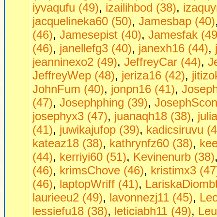
iyvaqufu (49)
,
izailihbod (38)
,
izaquy
jacquelineka60 (50)
,
Jamesbap (40)
(46)
,
Jamesepist (40)
,
Jamesfak (49
(46)
,
janellefg3 (40)
,
janexh16 (44)
,
jeanninexo2 (49)
,
JeffreyCar (44)
,
J
JeffreyWep (48)
,
jeriza16 (42)
,
jitiz
JohnFum (40)
,
jonpn16 (41)
,
Joseph
(47)
,
Josephphing (39)
,
JosephScon
josephyx3 (47)
,
juanaqh18 (38)
,
jul
(41)
,
juwikajufop (39)
,
kadicsiruvu (
kateaz18 (38)
,
kathrynfz60 (38)
,
kee
(44)
,
kerriyi60 (51)
,
Kevinenurb (38)
(46)
,
krimsChove (46)
,
kristimx3 (47
(46)
,
laptopWriff (41)
,
LariskaDiombt
laurieeu2 (49)
,
lavonnezj11 (45)
,
Leo
lessiefu18 (38)
,
leticiabh11 (49)
,
Leu