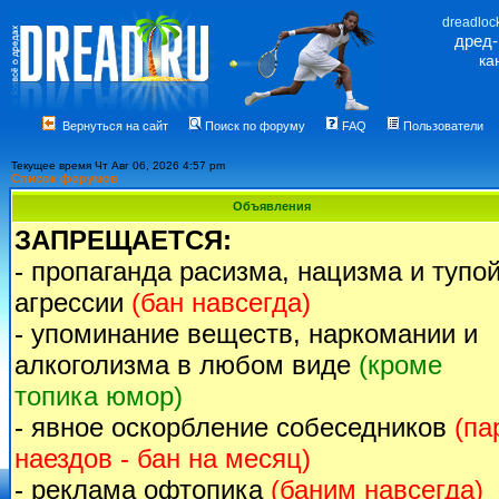
dreadloc
дред
ка
Вернуться на сайт
Поиск по форуму
FAQ
Пользователи
Текущее время Чт Авг 06, 2026 4:57 pm
Список форумов
Объявления
ЗАПРЕЩАЕТСЯ:
- пропаганда расизма, нацизма и тупо
агрессии
(бан навсегда)
- упоминание веществ, наркомании и
алкоголизма в любом виде
(кроме
топика юмор)
- явное оскорбление собеседников
(па
наездов - бан на месяц)
- реклама офтопика
(баним навсегда)