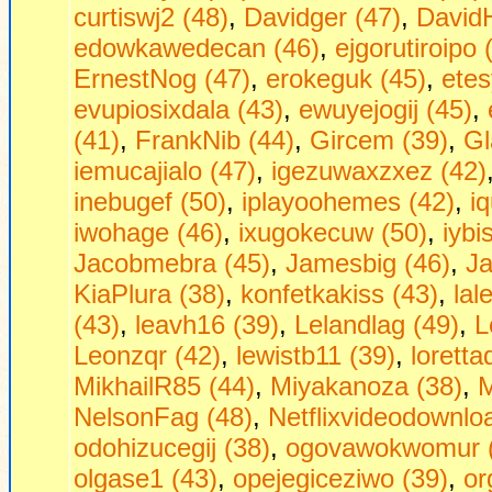
curtiswj2 (48)
,
Davidger (47)
,
David
edowkawedecan (46)
,
ejgorutiroipo 
ErnestNog (47)
,
erokeguk (45)
,
etes
evupiosixdala (43)
,
ewuyejogij (45)
,
(41)
,
FrankNib (44)
,
Gircem (39)
,
Gl
iemucajialo (47)
,
igezuwaxzxez (42)
inebugef (50)
,
iplayoohemes (42)
,
i
iwohage (46)
,
ixugokecuw (50)
,
iybi
Jacobmebra (45)
,
Jamesbig (46)
,
Ja
KiaPlura (38)
,
konfetkakiss (43)
,
lal
(43)
,
leavh16 (39)
,
Lelandlag (49)
,
L
Leonzqr (42)
,
lewistb11 (39)
,
loretta
MikhailR85 (44)
,
Miyakanoza (38)
,
M
NelsonFag (48)
,
Netflixvideodownlo
odohizucegij (38)
,
ogovawokwomur 
olgase1 (43)
,
opejegiceziwo (39)
,
or