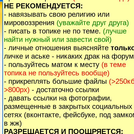
НЕ РЕКОМЕНДУЕТСЯ:
- навязывать свою религию или
мировоззрения
(уважайте друг друга)
- писать в топике не по теме.
(лучше
найти нужный или завести свой)
- личные отношения выясняйте
тольк
личке и аське - никаких драк на форум
- пользуйтесь матом к месту
(в теме
топика не пользуйтесь вообще)
- прикреплять большие файлы
(>250кб
>800px)
- достаточно ссылки
- давать ссылки на фотографии,
размещенные в закрытых социальных
сетях (вконтакте, фейсбуке, под замк
в жж)
РАЗРЕШАЕТСЯ И ПООЩРЯЕТСЯ: