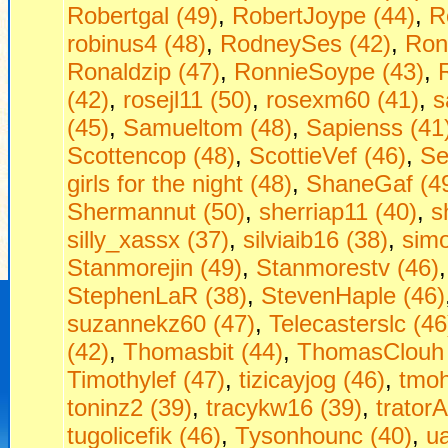
Robertgal (49)
,
RobertJoype (44)
,
R
robinus4 (48)
,
RodneySes (42)
,
Ron
Ronaldzip (47)
,
RonnieSoype (43)
,
(42)
,
rosejl11 (50)
,
rosexm60 (41)
,
s
(45)
,
Samueltom (48)
,
Sapienss (41
Scottencop (48)
,
ScottieVef (46)
,
Se
girls for the night (48)
,
ShaneGaf (4
Shermannut (50)
,
sherriap11 (40)
,
s
silly_xassx (37)
,
silviaib16 (38)
,
sim
Stanmorejin (49)
,
Stanmorestv (46)
StephenLaR (38)
,
StevenHaple (46)
suzannekz60 (47)
,
Telecasterslc (46
(42)
,
Thomasbit (44)
,
ThomasClouh 
Timothylef (47)
,
tizicayjog (46)
,
tmoh
toninz2 (39)
,
tracykw16 (39)
,
tratorA
tugolicefik (46)
,
Tysonhounc (40)
,
u