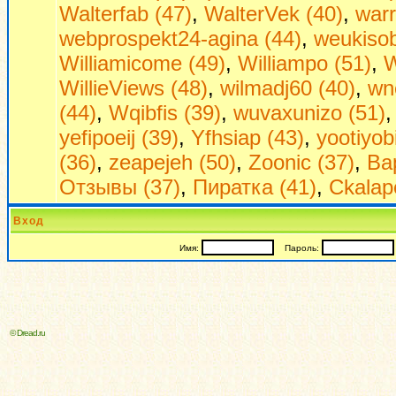
Walterfab (47)
,
WalterVek (40)
,
warr
webprospekt24-agina (44)
,
weukisob
Williamicome (49)
,
Williampo (51)
,
W
WillieViews (48)
,
wilmadj60 (40)
,
wn
(44)
,
Wqibfis (39)
,
wuvaxunizo (51)
yefipoeij (39)
,
Yfhsiap (43)
,
yootiyob
(36)
,
zeapejeh (50)
,
Zoonic (37)
,
Ва
Отзывы (37)
,
Пиратка (41)
,
Сkalap
Вход
Имя:
Пароль:
© Dread.ru