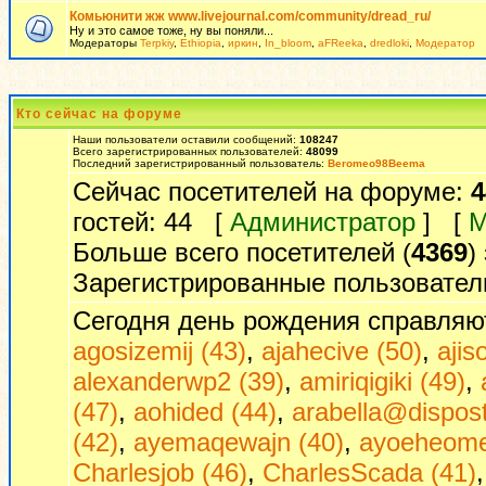
Комьюнити жж www.livejournal.com/community/dread_ru/
Ну и это самое тоже, ну вы поняли...
Модераторы
Terpkiy
,
Ethiopia
,
иркин
,
In_bloom
,
aFReeka
,
dredloki
,
Модератор
Кто сейчас на форуме
Наши пользователи оставили сообщений:
108247
Всего зарегистрированных пользователей:
48099
Последний зарегистрированный пользователь:
Beromeo98Beema
Сейчас посетителей на форуме:
4
гостей: 44 [
Администратор
] [
М
Больше всего посетителей (
4369
)
Зарегистрированные пользовател
Сегодня день рождения справляю
agosizemij (43)
,
ajahecive (50)
,
ajis
alexanderwp2 (39)
,
amiriqigiki (49)
,
(47)
,
aohided (44)
,
arabella@dispos
(42)
,
ayemaqewajn (40)
,
ayoeheome
Charlesjob (46)
,
CharlesScada (41)