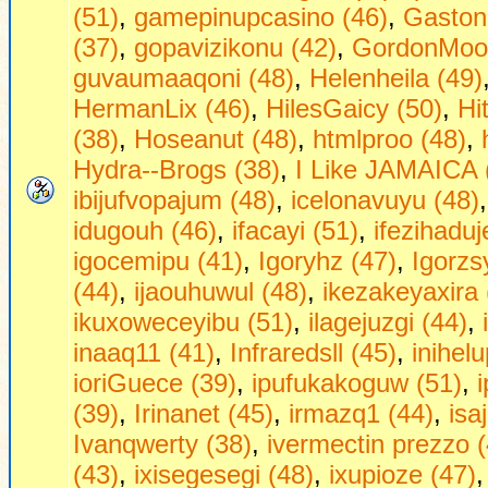
(51)
,
gamepinupcasino (46)
,
Gastong
(37)
,
gopavizikonu (42)
,
GordonMoo
guvaumaaqoni (48)
,
Helenheila (49)
HermanLix (46)
,
HilesGaicy (50)
,
Hi
(38)
,
Hoseanut (48)
,
htmlproo (48)
,
Hydra--Brogs (38)
,
I Like JAMAICA 
ibijufvopajum (48)
,
icelonavuyu (48)
idugouh (46)
,
ifacayi (51)
,
ifezihaduj
igocemipu (41)
,
Igoryhz (47)
,
Igorzs
(44)
,
ijaouhuwul (48)
,
ikezakeyaxira 
ikuxoweceyibu (51)
,
ilagejuzgi (44)
,
inaaq11 (41)
,
Infraredsll (45)
,
inihel
ioriGuece (39)
,
ipufukakoguw (51)
,
(39)
,
Irinanet (45)
,
irmazq1 (44)
,
isa
Ivanqwerty (38)
,
ivermectin prezzo (
(43)
,
ixisegesegi (48)
,
ixupioze (47)