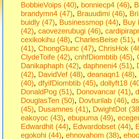
BobbieVoips (40)
,
bonniecp4 (46)
,
B
brandymn4 (47)
,
Brauudimi (46)
,
Br
buidly (47)
,
Businessmop (44)
,
Buy 
(42)
,
caovezerubugi (46)
,
cardipirap
cexikokihu (48)
,
CharlesBeise (51)
,
(41)
,
ChongGlunc (47)
,
ChrisHok (4
ClydeToife (42)
,
cnhfDiombtib (45)
,
Danikaphaph (42)
,
daphneni4 (51)
,
(42)
,
DavidVef (48)
,
deanaqn1 (48)
,
(40)
,
dfyifDiombtib (45)
,
dollyft18 (4
DonaldPog (51)
,
Donovancar (41)
,
d
DouglasTen (50)
,
Dovturilab (46)
,
ds
(45)
,
Dusamnes (41)
,
DwightDot (38
eakoyoc (43)
,
ebupuma (49)
,
ecege
Edwardhit (44)
,
Edwardobset (44)
,
E
egokohi (44)
,
ehnovahom (38)
,
ehoc