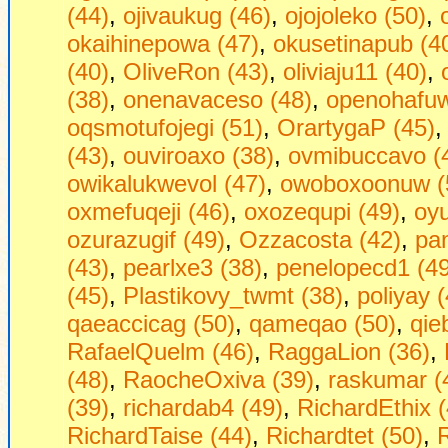
(44)
,
ojivaukug (46)
,
ojojoleko (50)
,
okaihinepowa (47)
,
okusetinapub (4
(40)
,
OliveRon (43)
,
oliviaju11 (40)
,
(38)
,
onenavaceso (48)
,
openohafuw
oqsmotufojegi (51)
,
OrartygaP (45)
(43)
,
ouviroaxo (38)
,
ovmibuccavo (
owikalukwevol (47)
,
owoboxoonuw (
oxmefuqeji (46)
,
oxozequpi (49)
,
oyu
ozurazugif (49)
,
Ozzacosta (42)
,
pa
(43)
,
pearlxe3 (38)
,
penelopecd1 (49
(45)
,
Plastikovy_twmt (38)
,
poliyay 
qaeaccicag (50)
,
qameqao (50)
,
qie
RafaelQuelm (46)
,
RaggaLion (36)
,
(48)
,
RaocheOxiva (39)
,
raskumar (
(39)
,
richardab4 (49)
,
RichardEthix (
RichardTaise (44)
,
Richardtet (50)
,