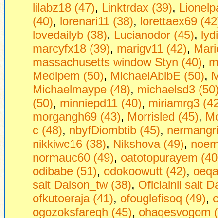
lilabz18 (47)
,
Linktrdax (39)
,
Lionelp
(40)
,
lorenari11 (38)
,
lorettaex69 (42
lovedailyb (38)
,
Lucianodor (45)
,
lyd
marcyfx18 (39)
,
marigv11 (42)
,
Mari
massachusetts window Styn (40)
,
m
Medipem (50)
,
MichaelAbibE (50)
,
M
Michaelmaype (48)
,
michaelsd3 (50
(50)
,
minniepd11 (40)
,
miriamrg3 (42
morgangh69 (43)
,
Morrisled (45)
,
Mo
с (48)
,
nbyfDiombtib (45)
,
nermangri
nikkiwc16 (38)
,
Nikshova (49)
,
noem
normauc60 (49)
,
oatotopurayem (40
odibabe (51)
,
odokoowutt (42)
,
oeqa
sait Daison_tw (38)
,
Oficialnii sait 
ofkutoeraja (41)
,
ofouglefisoq (49)
,
ogozoksfareqh (45)
,
ohaqesvogom (