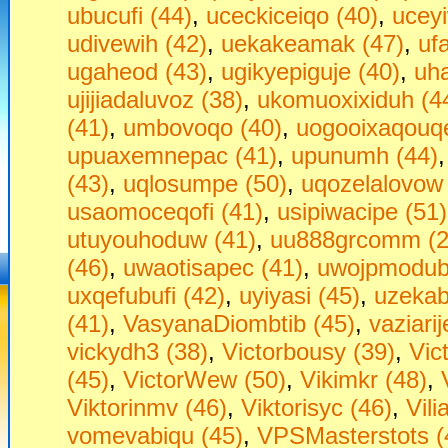
ubucufi (44)
,
uceckiceiqo (40)
,
ucey
udivewih (42)
,
uekakeamak (47)
,
uf
ugaheod (43)
,
ugikyepiguje (40)
,
uha
ujijiadaluvoz (38)
,
ukomuoxixiduh (4
(41)
,
umbovoqo (40)
,
uogooixaqouqe
upuaxemnepac (41)
,
upunumh (44)
(43)
,
uqlosumpe (50)
,
uqozelalovow 
usaomoceqofi (41)
,
usipiwacipe (51)
utuyouhoduw (41)
,
uu888grcomm (2
(46)
,
uwaotisapec (41)
,
uwojpmodubu
uxqefubufi (42)
,
uyiyasi (45)
,
uzekab
(41)
,
VasyanaDiombtib (45)
,
vaziari
vickydh3 (38)
,
Victorbousy (39)
,
Vic
(45)
,
VictorWew (50)
,
Vikimkr (48)
,
Viktorinmv (46)
,
Viktorisyc (46)
,
Vili
vomevabiqu (45)
,
VPSMasterstots (