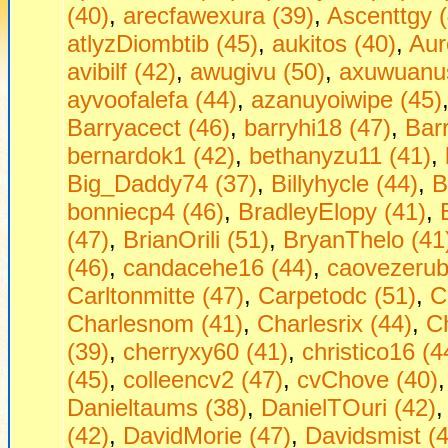
(40)
,
arecfawexura (39)
,
Ascenttgy (
atlyzDiombtib (45)
,
aukitos (40)
,
Aur
avibilf (42)
,
awugivu (50)
,
axuwuanus
ayvoofalefa (44)
,
azanuyoiwipe (45)
Barryacect (46)
,
barryhi18 (47)
,
Bar
bernardok1 (42)
,
bethanyzu11 (41)
,
Big_Daddy74 (37)
,
Billyhycle (44)
,
B
bonniecp4 (46)
,
BradleyElopy (41)
,
(47)
,
BrianOrili (51)
,
BryanThelo (41
(46)
,
candacehe16 (44)
,
caovezerub
Carltonmitte (47)
,
Carpetodc (51)
,
C
Charlesnom (41)
,
Charlesrix (44)
,
Ch
(39)
,
cherryxy60 (41)
,
christico16 (4
(45)
,
colleencv2 (47)
,
cvChove (40)
Danieltaums (38)
,
DanielTOuri (42)
(42)
,
DavidMorie (47)
,
Davidsmist (4