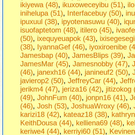
ikiyewa (48)
,
ikuxoweceyibu (51)
,
il
inihelupa (51)
,
Interfacebuy (50)
,
in
ipuxuul (38)
,
ipyotenasuwu (40)
,
iqu
isuofaptetom (48)
,
itilero (45)
,
ivaof
(50)
,
ixequyeuapok (43)
,
ixisegesegi
(38)
,
IyannaGef (46)
,
iyoxiroenibe (
Jamesbap (40)
,
JamesBlips (39)
,
Ja
JamesMar (45)
,
Jamesnobby (47)
,
(46)
,
janexh16 (44)
,
janineuf2 (50)
,
javierop2 (50)
,
JeffreyCar (44)
,
Jeff
jerikm4 (47)
,
jeriza16 (42)
,
jitizokog 
(49)
,
JohnFum (40)
,
jonpn16 (41)
,
J
(46)
,
Josh (53)
,
JoshuaWroxy (46)
,
karizi18 (42)
,
kateaz18 (38)
,
kathryn
KeithDousa (44)
,
kelliena69 (48)
,
ke
keriwe4 (44)
,
kerriyi60 (51)
,
Kevinen