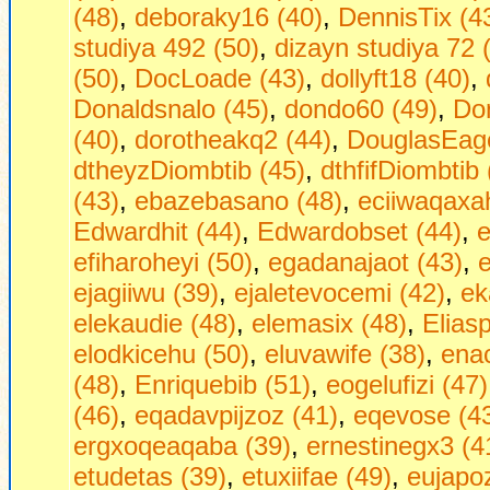
(48)
,
deboraky16 (40)
,
DennisTix (4
studiya 492 (50)
,
dizayn studiya 72 
(50)
,
DocLoade (43)
,
dollyft18 (40)
,
Donaldsnalo (45)
,
dondo60 (49)
,
Do
(40)
,
dorotheakq2 (44)
,
DouglasEag
dtheyzDiombtib (45)
,
dthfifDiombtib 
(43)
,
ebazebasano (48)
,
eciiwaqaxa
Edwardhit (44)
,
Edwardobset (44)
,
e
efiharoheyi (50)
,
egadanajaot (43)
,
ejagiiwu (39)
,
ejaletevocemi (42)
,
ek
elekaudie (48)
,
elemasix (48)
,
Eliasp
elodkicehu (50)
,
eluvawife (38)
,
ena
(48)
,
Enriquebib (51)
,
eogelufizi (47)
(46)
,
eqadavpijzoz (41)
,
eqevose (4
ergxoqeaqaba (39)
,
ernestinegx3 (4
etudetas (39)
,
etuxiifae (49)
,
eujapo