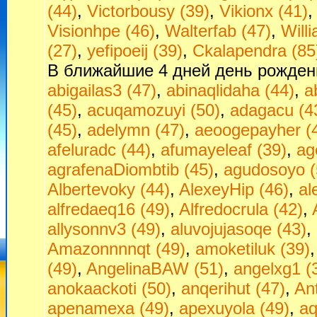
(44)
,
Victorbousy (39)
,
Vikionx (41)
Visionhpe (46)
,
Walterfab (47)
,
Will
(27)
,
yefipoeij (39)
,
Сkalapendra (85
В ближайшие 4 дней день рожден
abigailas3 (47)
,
abinaqlidaha (44)
,
a
(45)
,
acuqamozuyi (50)
,
adagacu (4
(45)
,
adelymn (47)
,
aeoogepayher (
afeluradc (44)
,
afumayeleaf (39)
,
ag
agrafenaDiombtib (45)
,
agudosoyo (
Albertevoky (44)
,
AlexeyHip (46)
,
al
alfredaeq16 (49)
,
Alfredocrula (42)
,
allysonnv3 (49)
,
aluvojujasoqe (43)
,
Amazonnnnqt (49)
,
amoketiluk (39)
(49)
,
AngelinaBAW (51)
,
angelxg1 (
anokaackoti (50)
,
anqerihut (47)
,
An
apenamexa (49)
,
apexuyola (49)
,
aq