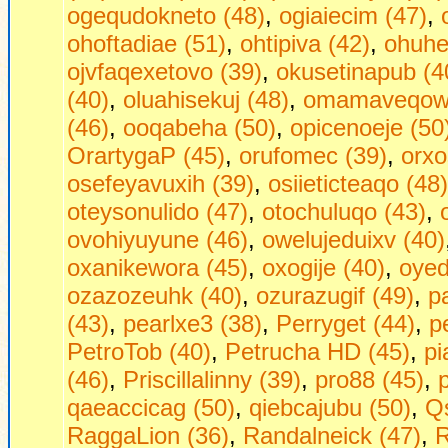
ogequdokneto (48)
,
ogiaiecim (47)
,
ohoftadiae (51)
,
ohtipiva (42)
,
ohuhej
ojvfaqexetovo (39)
,
okusetinapub (4
(40)
,
oluahisekuj (48)
,
omamaveqow 
(46)
,
ooqabeha (50)
,
opicenoeje (50
OrartygaP (45)
,
orufomec (39)
,
orxo
osefeyavuxih (39)
,
osiieticteaqo (48)
oteysonulido (47)
,
otochuluqo (43)
,
ovohiyuyune (46)
,
owelujeduixv (40)
oxanikewora (45)
,
oxogije (40)
,
oyed
ozazozeuhk (40)
,
ozurazugif (49)
,
p
(43)
,
pearlxe3 (38)
,
Perryget (44)
,
p
PetroTob (40)
,
Petrucha HD (45)
,
pi
(46)
,
Priscillalinny (39)
,
pro88 (45)
,
qaeaccicag (50)
,
qiebcajubu (50)
,
Qs
RaggaLion (36)
,
Randalneick (47)
,
R