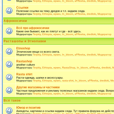
Модераторы
Terpkiy
,
Ethiopia
,
иркин
,
In_bloom
,
aFReeka
,
dredloki
,
Модератор
Ссылки
Полезнае ссылки на тему дредов и т.п. кидаем сюда.
Модераторы
Terpkiy
,
Ethiopia
,
иркин
,
In_bloom
,
aFReeka
,
dredloki
,
Модератор
Афрокосички
Всё про афрокосички
Какие они бывают, как их плетут и где - всё здесь.
Модераторы
Terpkiy
,
Ethiopia
,
иркин
,
In_bloom
,
aFReeka
,
dredloki
,
Модератор
Расташопы и Этнолавки
Etnoshop
Этнические вещи со всего света.
Модераторы
Terpkiy
,
Ethiopia
,
иркин
,
In_bloom
,
aFReeka
,
dredloki
,
Модератор
Rastashop
another culture
Модераторы
Terpkiy
,
Ethiopia
,
иркин
,
RastaShop
,
In_bloom
,
aFReeka
,
dredloki
,
М
Rasta shirt
Раста-одежда, шапки и аксессуары.
Модераторы
Terpkiy
,
Ethiopia
,
иркин
,
rasta-shirt
,
In_bloom
,
aFReeka
,
dredloki
,
Мо
Другие магазины и частники
Частные предложения и рекламу полезных магазинов кидаем сюда. Вопросы 
Модераторы
Terpkiy
,
Ethiopia
,
иркин
,
In_bloom
,
aFReeka
,
dredloki
,
Модератор
Всё такое
Юмор и позитив
Анекдоты, картинки и ссылки кидаем сюда. Тут правила форума не действ
Модераторы
Terpkiy
,
Ethiopia
,
иркин
,
In_bloom
,
aFReeka
,
dredloki
,
Модератор