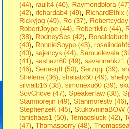
(44)
,
raulit4 (40)
,
Raymondblora (47
(42)
,
richardab4 (49)
,
RichardEthix (
Rickyjog (49)
,
Ro (37)
,
Robertcyday
RobertJoype (44)
,
RobertMic (44)
,
R
(38)
,
RodneySes (42)
,
Ronaldabuch
(40)
,
RonnieSoype (43)
,
rosalindahf
(40)
,
sajencys (44)
,
Samuelevala (3
(41)
,
sashazt60 (49)
,
savannahkz1 (
(46)
,
Seriesqff (50)
,
Serzqqi (39)
,
sh
Shelena (36)
,
sheliatx60 (49)
,
shell
silviaib16 (38)
,
simonexu60 (39)
,
sko
SovChove (47)
,
Speakerfaw (38)
,
S
Stanmorejin (49)
,
Stanmorestv (46)
StephenzeK (45)
,
StukovninaBOW (
tanishaas1 (50)
,
Temaqsluck (42)
,
T
(47)
,
Thomasporry (48)
,
Thomassea