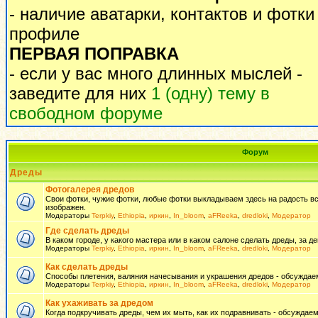
- наличие аватарки, контактов и фотки
профиле
ПЕРВАЯ ПОПРАВКА
- если у вас много длинных мыслей -
заведите для них
1 (одну) тему в
свободном форуме
Форум
Дреды
Фотогалерея дредов
Свои фотки, чужие фотки, любые фотки выкладываем здесь на радость всем
изображен.
Модераторы
Terpkiy
,
Ethiopia
,
иркин
,
In_bloom
,
aFReeka
,
dredloki
,
Модератор
Где сделать дреды
В каком городе, у какого мастера или в каком салоне сделать дреды, за де
Модераторы
Terpkiy
,
Ethiopia
,
иркин
,
In_bloom
,
aFReeka
,
dredloki
,
Модератор
Как сделать дреды
Способы плетения, валяния начесывания и украшения дредов - обсуждаем
Модераторы
Terpkiy
,
Ethiopia
,
иркин
,
In_bloom
,
aFReeka
,
dredloki
,
Модератор
Как ухаживать за дредом
Когда подкручивать дреды, чем их мыть, как их подравнивать - обсуждаем