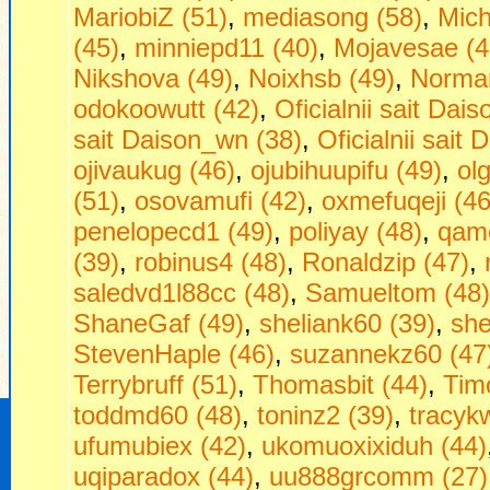
MariobiZ (51)
,
mediasong (58)
,
Mich
(45)
,
minniepd11 (40)
,
Mojavesae (4
Nikshova (49)
,
Noixhsb (49)
,
Norman
odokoowutt (42)
,
Oficialnii sait Dais
sait Daison_wn (38)
,
Oficialnii sait 
ojivaukug (46)
,
ojubihuupifu (49)
,
ol
(51)
,
osovamufi (42)
,
oxmefuqeji (46
penelopecd1 (49)
,
poliyay (48)
,
qam
(39)
,
robinus4 (48)
,
Ronaldzip (47)
,
saledvd1l88cc (48)
,
Samueltom (48)
ShaneGaf (49)
,
sheliank60 (39)
,
she
StevenHaple (46)
,
suzannekz60 (47
Terrybruff (51)
,
Thomasbit (44)
,
Timo
toddmd60 (48)
,
toninz2 (39)
,
tracyk
ufumubiex (42)
,
ukomuoxixiduh (44)
uqiparadox (44)
,
uu888grcomm (27)