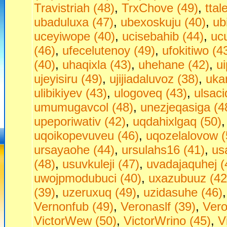
Travistriah (48)
,
TrxChove (49)
,
ttal
ubaduluxa (47)
,
ubexoskuju (40)
,
ub
uceyiwope (40)
,
ucisebahib (44)
,
uc
(46)
,
ufecelutenoy (49)
,
ufokitiwo (4
(40)
,
uhaqixla (43)
,
uhehane (42)
,
u
ujeyisiru (49)
,
ujijiadaluvoz (38)
,
uka
ulibikiyev (43)
,
ulogoveq (43)
,
ulsaci
umumugavcol (48)
,
unezjeqasiga (4
upeporiwativ (42)
,
uqdahixlgaq (50)
uqoikopevuveu (46)
,
uqozelalovow (
ursayaohe (44)
,
ursulahs16 (41)
,
us
(48)
,
usuvkuleji (47)
,
uvadajaquhej (
uwojpmodubuci (40)
,
uxazubuuz (42
(39)
,
uzeruxuq (49)
,
uzidasuhe (46)
Vernonfub (49)
,
Veronaslf (39)
,
Vero
VictorWew (50)
,
VictorWrino (45)
,
V