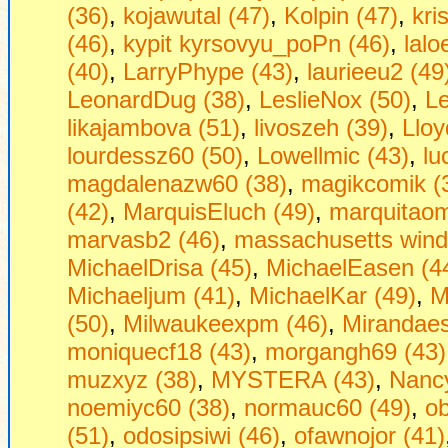
(36)
,
kojawutal (47)
,
Kolpin (47)
,
kri
(46)
,
kypit kyrsovyu_poPn (46)
,
lalo
(40)
,
LarryPhype (43)
,
laurieeu2 (49
LeonardDug (38)
,
LeslieNox (50)
,
Le
likajambova (51)
,
livoszeh (39)
,
Lloy
lourdessz60 (50)
,
Lowellmic (43)
,
lu
magdalenazw60 (38)
,
magikcomik (
(42)
,
MarquisEluch (49)
,
marquitaom
marvasb2 (46)
,
massachusetts wind
MichaelDrisa (45)
,
MichaelEasen (4
Michaeljum (41)
,
MichaelKar (49)
,
M
(50)
,
Milwaukeexpm (46)
,
Mirandaes
moniquecf18 (43)
,
morgangh69 (43)
muzxyz (38)
,
MYSTERA (43)
,
Nancy
noemiyc60 (38)
,
normauc60 (49)
,
o
(51)
,
odosipsiwi (46)
,
ofawnojor (41)