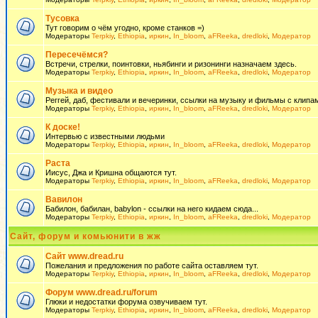
Тусовка
Тут говорим о чём угодно, кроме станков =)
Модераторы
Terpkiy
,
Ethiopia
,
иркин
,
In_bloom
,
aFReeka
,
dredloki
,
Модератор
Пересечёмся?
Встречи, стрелки, поинтовки, ньябинги и ризонинги назначаем здесь.
Модераторы
Terpkiy
,
Ethiopia
,
иркин
,
In_bloom
,
aFReeka
,
dredloki
,
Модератор
Музыка и видео
Реггей, даб, фестивали и вечеринки, ссылки на музыку и фильмы с клипам
Модераторы
Terpkiy
,
Ethiopia
,
иркин
,
In_bloom
,
aFReeka
,
dredloki
,
Модератор
К доске!
Интервью с известными людьми
Модераторы
Terpkiy
,
Ethiopia
,
иркин
,
In_bloom
,
aFReeka
,
dredloki
,
Модератор
Раста
Иисус, Джа и Кришна общаются тут.
Модераторы
Terpkiy
,
Ethiopia
,
иркин
,
In_bloom
,
aFReeka
,
dredloki
,
Модератор
Вавилон
Бабилон, бабилан, babylon - ссылки на него кидаем сюда...
Модераторы
Terpkiy
,
Ethiopia
,
иркин
,
In_bloom
,
aFReeka
,
dredloki
,
Модератор
Сайт, форум и комьюнити в жж
Сайт www.dread.ru
Пожелания и предложения по работе сайта оставляем тут.
Модераторы
Terpkiy
,
Ethiopia
,
иркин
,
In_bloom
,
aFReeka
,
dredloki
,
Модератор
Форум www.dread.ru/forum
Глюки и недостатки форума озвучиваем тут.
Модераторы
Terpkiy
,
Ethiopia
,
иркин
,
In_bloom
,
aFReeka
,
dredloki
,
Модератор