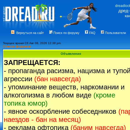
dreadloc
дред
ка
Вернуться на сайт
Поиск по форуму
FAQ
Пользователи
Текущее время Сб Авг 08, 2026 12:38 pm
Список форумов
Объявления
ЗАПРЕЩАЕТСЯ:
- пропаганда расизма, нацизма и тупо
агрессии
(бан навсегда)
- упоминание веществ, наркомании и
алкоголизма в любом виде
(кроме
топика юмор)
- явное оскорбление собеседников
(па
наездов - бан на месяц)
- реклама офтопика
(баним навсегда)