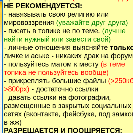
НЕ РЕКОМЕНДУЕТСЯ:
- навязывать свою религию или
мировоззрения
(уважайте друг друга)
- писать в топике не по теме.
(лучше
найти нужный или завести свой)
- личные отношения выясняйте
тольк
личке и аське - никаких драк на форум
- пользуйтесь матом к месту
(в теме
топика не пользуйтесь вообще)
- прикреплять большие файлы
(>250кб
>800px)
- достаточно ссылки
- давать ссылки на фотографии,
размещенные в закрытых социальных
сетях (вконтакте, фейсбуке, под замк
в жж)
РАЗРЕШАЕТСЯ И ПООЩРЯЕТСЯ: