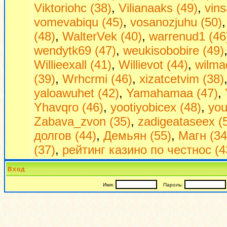
Viktoriohc (38)
,
Vilianaaks (49)
,
vin
vomevabiqu (45)
,
vosanozjuhu (50)
(48)
,
WalterVek (40)
,
warrenud1 (46
wendytk69 (47)
,
weukisobobire (49)
Willieexall (41)
,
Willievot (44)
,
wilma
(39)
,
Wrhcrmi (46)
,
xizatcetvim (38)
yaloawuhet (42)
,
Yamahamaa (47)
,
Yhavqro (46)
,
yootiyobicex (48)
,
you
Zabava_zvon (35)
,
zadigeataseex (
долгов (44)
,
Демьян (55)
,
Магн (34
(37)
,
рейтинг казино по честнос (4
Вход
Имя:
Пароль: