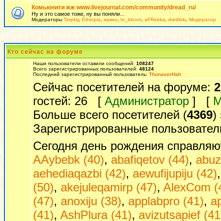
Комьюнити жж www.livejournal.com/community/dread_ru/
Ну и это самое тоже, ну вы поняли...
Модераторы
Terpkiy
,
Ethiopia
,
иркин
,
In_bloom
,
aFReeka
,
dredloki
,
Модератор
Кто сейчас на форуме
Наши пользователи оставили сообщений:
108247
Всего зарегистрированных пользователей:
48124
Последний зарегистрированный пользователь:
ThonaserHah
Сейчас посетителей на форуме:
2
гостей: 26 [
Администратор
] [
М
Больше всего посетителей (
4369
)
Зарегистрированные пользовател
Сегодня день рождения справляю
AAybebk (40)
,
abafiqetov (44)
,
abuz
aehediaqazbi (42)
,
aewufijupiju (42)
(50)
,
akejuleqamirp (47)
,
AlexCom (
(47)
,
anoxiju (38)
,
applabpro (41)
,
a
(41)
,
AshPlura (41)
,
avizutsapief (41