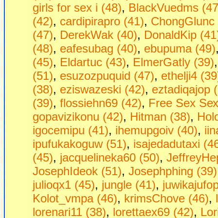
girls fоr seх i (48)
,
BlackVuedms (47
(42)
,
cardipirapro (41)
,
ChongGlunc 
(47)
,
DerekWak (40)
,
DonaldKip (41
(48)
,
eafesubag (40)
,
ebupuma (49)
(45)
,
Eldartuc (43)
,
ElmerGatly (39)
(51)
,
esuzozpuquid (47)
,
ethelji4 (39
(38)
,
eziswazeski (42)
,
eztadiqajop 
(39)
,
flossiehn69 (42)
,
Frее Seх Sех 
gopavizikonu (42)
,
Hitman (38)
,
Hol
igocemipu (41)
,
ihemupgoiv (40)
,
ii
ipufukakoguw (51)
,
isajedadutaxi (4
(45)
,
jacquelineka60 (50)
,
JeffreyHe
JosephIdeok (51)
,
Josephphing (39)
julioqx1 (45)
,
jungle (41)
,
juwikajufop
Kolot_vmpa (46)
,
krimsChove (46)
,
lorenari11 (38)
,
lorettaex69 (42)
,
Lor