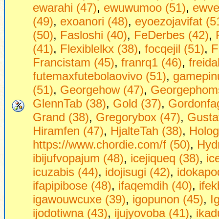
ewarahi (47)
,
ewuwumoo (51)
,
ewve
(49)
,
exoanori (48)
,
eyoezojavifat (5
(50)
,
Fasloshi (40)
,
FeDerbes (42)
,
(41)
,
Flexiblelkx (38)
,
focqejil (51)
,
F
Francistam (45)
,
franrq1 (46)
,
freid
futemaxfutebolaovivo (51)
,
gamepinu
(51)
,
Georgehow (47)
,
Georgephoms
GlennTab (38)
,
Gold (37)
,
Gordonfag
Grand (38)
,
Gregorybox (47)
,
Gusta
Hiramfen (47)
,
HjalteTah (38)
,
Holog
https://www.chordie.com/f (50)
,
Hydr
ibijufvopajum (48)
,
icejiqueq (38)
,
ic
icuzabis (44)
,
idojisugi (42)
,
idokapo
ifapipibose (48)
,
ifaqemdih (40)
,
ifek
igawouwcuxe (39)
,
igopunon (45)
,
I
ijodotiwna (43)
,
ijujyovoba (41)
,
ikad