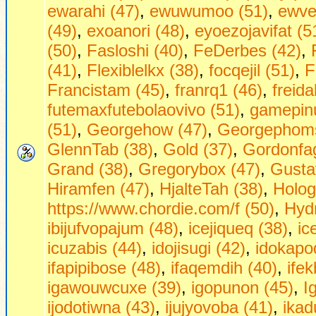
ewarahi (47)
,
ewuwumoo (51)
,
ewve
(49)
,
exoanori (48)
,
eyoezojavifat (5
(50)
,
Fasloshi (40)
,
FeDerbes (42)
,
(41)
,
Flexiblelkx (38)
,
focqejil (51)
,
F
Francistam (45)
,
franrq1 (46)
,
freid
futemaxfutebolaovivo (51)
,
gamepinu
(51)
,
Georgehow (47)
,
Georgephoms
GlennTab (38)
,
Gold (37)
,
Gordonfag
Grand (38)
,
Gregorybox (47)
,
Gusta
Hiramfen (47)
,
HjalteTah (38)
,
Holog
https://www.chordie.com/f (50)
,
Hydr
ibijufvopajum (48)
,
icejiqueq (38)
,
ic
icuzabis (44)
,
idojisugi (42)
,
idokapo
ifapipibose (48)
,
ifaqemdih (40)
,
ifek
igawouwcuxe (39)
,
igopunon (45)
,
I
ijodotiwna (43)
,
ijujyovoba (41)
,
ikad