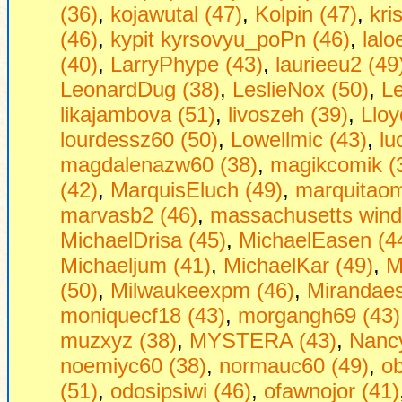
(36)
,
kojawutal (47)
,
Kolpin (47)
,
kri
(46)
,
kypit kyrsovyu_poPn (46)
,
lalo
(40)
,
LarryPhype (43)
,
laurieeu2 (49
LeonardDug (38)
,
LeslieNox (50)
,
Le
likajambova (51)
,
livoszeh (39)
,
Lloy
lourdessz60 (50)
,
Lowellmic (43)
,
lu
magdalenazw60 (38)
,
magikcomik (
(42)
,
MarquisEluch (49)
,
marquitaom
marvasb2 (46)
,
massachusetts wind
MichaelDrisa (45)
,
MichaelEasen (4
Michaeljum (41)
,
MichaelKar (49)
,
M
(50)
,
Milwaukeexpm (46)
,
Mirandaes
moniquecf18 (43)
,
morgangh69 (43)
muzxyz (38)
,
MYSTERA (43)
,
Nancy
noemiyc60 (38)
,
normauc60 (49)
,
o
(51)
,
odosipsiwi (46)
,
ofawnojor (41)