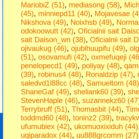
MariobiZ (51)
,
mediasong (58)
,
Mich
(45)
,
minniepd11 (40)
,
Mojavesae (4
Nikshova (49)
,
Noixhsb (49)
,
Norman
odokoowutt (42)
,
Oficialnii sait Dais
sait Daison_wn (38)
,
Oficialnii sait 
ojivaukug (46)
,
ojubihuupifu (49)
,
ol
(51)
,
osovamufi (42)
,
oxmefuqeji (46
penelopecd1 (49)
,
poliyay (48)
,
qam
(39)
,
robinus4 (48)
,
Ronaldzip (47)
,
saledvd1l88cc (48)
,
Samueltom (48)
ShaneGaf (49)
,
sheliank60 (39)
,
she
StevenHaple (46)
,
suzannekz60 (47
Terrybruff (51)
,
Thomasbit (44)
,
Timo
toddmd60 (48)
,
toninz2 (39)
,
tracyk
ufumubiex (42)
,
ukomuoxixiduh (44)
uqiparadox (44)
,
uu888grcomm (27)