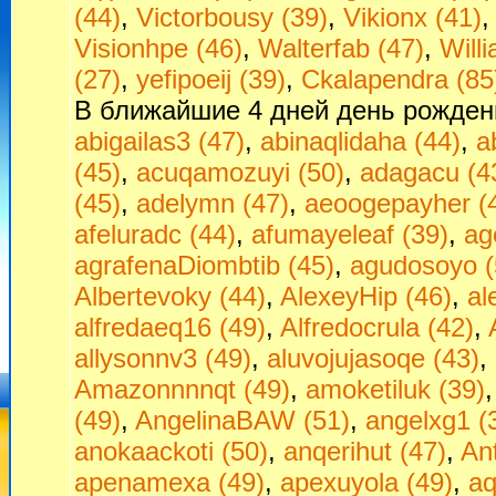
(44)
,
Victorbousy (39)
,
Vikionx (41)
Visionhpe (46)
,
Walterfab (47)
,
Will
(27)
,
yefipoeij (39)
,
Сkalapendra (85
В ближайшие 4 дней день рожден
abigailas3 (47)
,
abinaqlidaha (44)
,
a
(45)
,
acuqamozuyi (50)
,
adagacu (4
(45)
,
adelymn (47)
,
aeoogepayher (
afeluradc (44)
,
afumayeleaf (39)
,
ag
agrafenaDiombtib (45)
,
agudosoyo (
Albertevoky (44)
,
AlexeyHip (46)
,
al
alfredaeq16 (49)
,
Alfredocrula (42)
,
allysonnv3 (49)
,
aluvojujasoqe (43)
,
Amazonnnnqt (49)
,
amoketiluk (39)
(49)
,
AngelinaBAW (51)
,
angelxg1 (
anokaackoti (50)
,
anqerihut (47)
,
An
apenamexa (49)
,
apexuyola (49)
,
aq