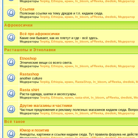
Модераторы
Terpkiy
,
Ethiopia
,
иркин
,
In_bloom
,
aFReeka
,
dredloki
,
Модератор
Ссылки
Полезнае ссылки на тему дредов и т.п. кидаем сюда.
Модераторы
Terpkiy
,
Ethiopia
,
иркин
,
In_bloom
,
aFReeka
,
dredloki
,
Модератор
Афрокосички
Всё про афрокосички
Какие они бывают, как их плетут и где - всё здесь.
Модераторы
Terpkiy
,
Ethiopia
,
иркин
,
In_bloom
,
aFReeka
,
dredloki
,
Модератор
Расташопы и Этнолавки
Etnoshop
Этнические вещи со всего света.
Модераторы
Terpkiy
,
Ethiopia
,
иркин
,
In_bloom
,
aFReeka
,
dredloki
,
Модератор
Rastashop
another culture
Модераторы
Terpkiy
,
Ethiopia
,
иркин
,
RastaShop
,
In_bloom
,
aFReeka
,
dredloki
,
М
Rasta shirt
Раста-одежда, шапки и аксессуары.
Модераторы
Terpkiy
,
Ethiopia
,
иркин
,
rasta-shirt
,
In_bloom
,
aFReeka
,
dredloki
,
Мо
Другие магазины и частники
Частные предложения и рекламу полезных магазинов кидаем сюда. Вопросы 
Модераторы
Terpkiy
,
Ethiopia
,
иркин
,
In_bloom
,
aFReeka
,
dredloki
,
Модератор
Всё такое
Юмор и позитив
Анекдоты, картинки и ссылки кидаем сюда. Тут правила форума не действ
Модераторы
Terpkiy
,
Ethiopia
,
иркин
,
In_bloom
,
aFReeka
,
dredloki
,
Модератор