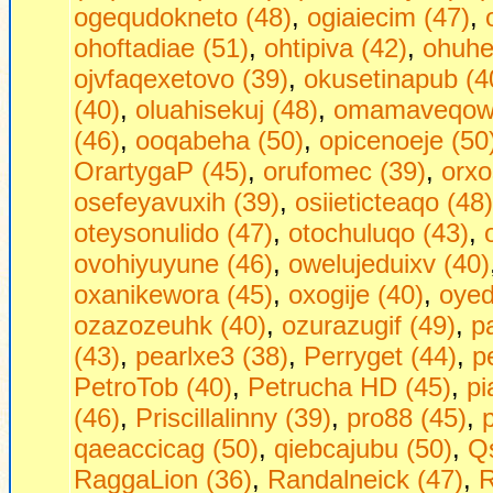
ogequdokneto (48)
,
ogiaiecim (47)
,
ohoftadiae (51)
,
ohtipiva (42)
,
ohuhej
ojvfaqexetovo (39)
,
okusetinapub (4
(40)
,
oluahisekuj (48)
,
omamaveqow 
(46)
,
ooqabeha (50)
,
opicenoeje (50
OrartygaP (45)
,
orufomec (39)
,
orxo
osefeyavuxih (39)
,
osiieticteaqo (48)
oteysonulido (47)
,
otochuluqo (43)
,
ovohiyuyune (46)
,
owelujeduixv (40)
oxanikewora (45)
,
oxogije (40)
,
oyed
ozazozeuhk (40)
,
ozurazugif (49)
,
p
(43)
,
pearlxe3 (38)
,
Perryget (44)
,
p
PetroTob (40)
,
Petrucha HD (45)
,
pi
(46)
,
Priscillalinny (39)
,
pro88 (45)
,
qaeaccicag (50)
,
qiebcajubu (50)
,
Qs
RaggaLion (36)
,
Randalneick (47)
,
R