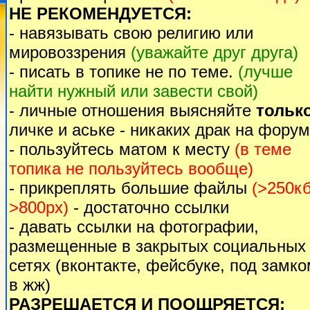
НЕ РЕКОМЕНДУЕТСЯ:
- навязывать свою религию или
мировоззрения
(уважайте друг друга)
- писать в топике не по теме.
(лучше
найти нужный или завести свой)
- личные отношения выясняйте
тольк
личке и аське - никаких драк на форум
- пользуйтесь матом к месту
(в теме
топика не пользуйтесь вообще)
- прикреплять большие файлы
(>250кб
>800px)
- достаточно ссылки
- давать ссылки на фотографии,
размещенные в закрытых социальных
сетях (вконтакте, фейсбуке, под замк
в жж)
РАЗРЕШАЕТСЯ И ПООЩРЯЕТСЯ: