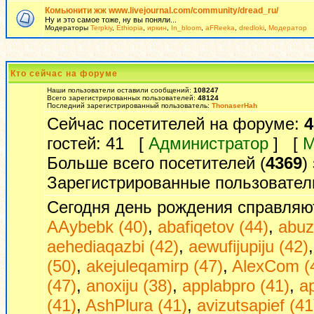
Комьюнити жж www.livejournal.com/community/dread_ru/
Ну и это самое тоже, ну вы поняли...
Модераторы
Terpkiy
,
Ethiopia
,
иркин
,
In_bloom
,
aFReeka
,
dredloki
,
Модератор
Кто сейчас на форуме
Наши пользователи оставили сообщений:
108247
Всего зарегистрированных пользователей:
48124
Последний зарегистрированный пользователь:
ThonaserHah
Сейчас посетителей на форуме:
4
гостей: 41 [
Администратор
] [
М
Больше всего посетителей (
4369
)
Зарегистрированные пользовател
Сегодня день рождения справляю
AAybebk (40)
,
abafiqetov (44)
,
abuz
aehediaqazbi (42)
,
aewufijupiju (42)
(50)
,
akejuleqamirp (47)
,
AlexCom (
(47)
,
anoxiju (38)
,
applabpro (41)
,
a
(41)
,
AshPlura (41)
,
avizutsapief (41