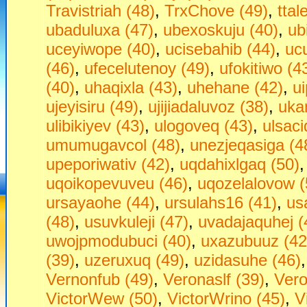
Travistriah (48)
,
TrxChove (49)
,
ttal
ubaduluxa (47)
,
ubexoskuju (40)
,
ub
uceyiwope (40)
,
ucisebahib (44)
,
uc
(46)
,
ufecelutenoy (49)
,
ufokitiwo (4
(40)
,
uhaqixla (43)
,
uhehane (42)
,
u
ujeyisiru (49)
,
ujijiadaluvoz (38)
,
uka
ulibikiyev (43)
,
ulogoveq (43)
,
ulsaci
umumugavcol (48)
,
unezjeqasiga (4
upeporiwativ (42)
,
uqdahixlgaq (50)
uqoikopevuveu (46)
,
uqozelalovow (
ursayaohe (44)
,
ursulahs16 (41)
,
us
(48)
,
usuvkuleji (47)
,
uvadajaquhej (
uwojpmodubuci (40)
,
uxazubuuz (42
(39)
,
uzeruxuq (49)
,
uzidasuhe (46)
Vernonfub (49)
,
Veronaslf (39)
,
Vero
VictorWew (50)
,
VictorWrino (45)
,
V