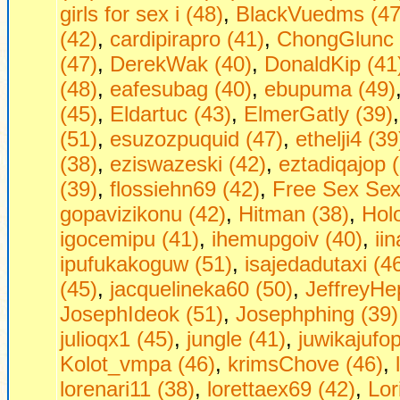
girls fоr seх i (48)
,
BlackVuedms (47
(42)
,
cardipirapro (41)
,
ChongGlunc 
(47)
,
DerekWak (40)
,
DonaldKip (41
(48)
,
eafesubag (40)
,
ebupuma (49)
(45)
,
Eldartuc (43)
,
ElmerGatly (39)
(51)
,
esuzozpuquid (47)
,
ethelji4 (39
(38)
,
eziswazeski (42)
,
eztadiqajop 
(39)
,
flossiehn69 (42)
,
Frее Seх Sех 
gopavizikonu (42)
,
Hitman (38)
,
Hol
igocemipu (41)
,
ihemupgoiv (40)
,
ii
ipufukakoguw (51)
,
isajedadutaxi (4
(45)
,
jacquelineka60 (50)
,
JeffreyHe
JosephIdeok (51)
,
Josephphing (39)
julioqx1 (45)
,
jungle (41)
,
juwikajufop
Kolot_vmpa (46)
,
krimsChove (46)
,
lorenari11 (38)
,
lorettaex69 (42)
,
Lor