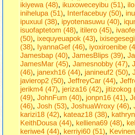
ikiyewa (48)
,
ikuxoweceyibu (51)
,
il
inihelupa (51)
,
Interfacebuy (50)
,
in
ipuxuul (38)
,
ipyotenasuwu (40)
,
iqu
isuofaptetom (48)
,
itilero (45)
,
ivaof
(50)
,
ixequyeuapok (43)
,
ixisegesegi
(38)
,
IyannaGef (46)
,
iyoxiroenibe (
Jamesbap (40)
,
JamesBlips (39)
,
Ja
JamesMar (45)
,
Jamesnobby (47)
,
(46)
,
janexh16 (44)
,
janineuf2 (50)
,
javierop2 (50)
,
JeffreyCar (44)
,
Jeff
jerikm4 (47)
,
jeriza16 (42)
,
jitizokog 
(49)
,
JohnFum (40)
,
jonpn16 (41)
,
J
(46)
,
Josh (53)
,
JoshuaWroxy (46)
,
karizi18 (42)
,
kateaz18 (38)
,
kathryn
KeithDousa (44)
,
kelliena69 (48)
,
ke
keriwe4 (44)
,
kerriyi60 (51)
,
Kevinen