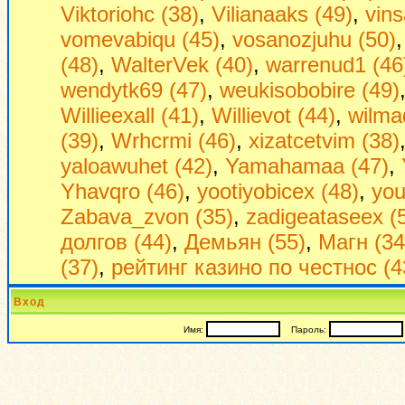
Viktoriohc (38)
,
Vilianaaks (49)
,
vin
vomevabiqu (45)
,
vosanozjuhu (50)
(48)
,
WalterVek (40)
,
warrenud1 (46
wendytk69 (47)
,
weukisobobire (49)
Willieexall (41)
,
Willievot (44)
,
wilma
(39)
,
Wrhcrmi (46)
,
xizatcetvim (38)
yaloawuhet (42)
,
Yamahamaa (47)
,
Yhavqro (46)
,
yootiyobicex (48)
,
you
Zabava_zvon (35)
,
zadigeataseex (
долгов (44)
,
Демьян (55)
,
Магн (34
(37)
,
рейтинг казино по честнос (4
Вход
Имя:
Пароль: