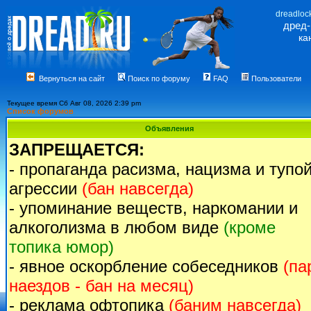
dreadloc
дред
ка
Вернуться на сайт
Поиск по форуму
FAQ
Пользователи
Текущее время Сб Авг 08, 2026 2:39 pm
Список форумов
Объявления
ЗАПРЕЩАЕТСЯ:
- пропаганда расизма, нацизма и тупо
агрессии
(бан навсегда)
- упоминание веществ, наркомании и
алкоголизма в любом виде
(кроме
топика юмор)
- явное оскорбление собеседников
(па
наездов - бан на месяц)
- реклама офтопика
(баним навсегда)