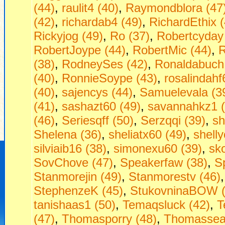
(44)
,
raulit4 (40)
,
Raymondblora (47
(42)
,
richardab4 (49)
,
RichardEthix (
Rickyjog (49)
,
Ro (37)
,
Robertcyday
RobertJoype (44)
,
RobertMic (44)
,
R
(38)
,
RodneySes (42)
,
Ronaldabuch
(40)
,
RonnieSoype (43)
,
rosalindahf
(40)
,
sajencys (44)
,
Samuelevala (3
(41)
,
sashazt60 (49)
,
savannahkz1 (
(46)
,
Seriesqff (50)
,
Serzqqi (39)
,
sh
Shelena (36)
,
sheliatx60 (49)
,
shell
silviaib16 (38)
,
simonexu60 (39)
,
sko
SovChove (47)
,
Speakerfaw (38)
,
S
Stanmorejin (49)
,
Stanmorestv (46)
StephenzeK (45)
,
StukovninaBOW (
tanishaas1 (50)
,
Temaqsluck (42)
,
T
(47)
,
Thomasporry (48)
,
Thomassea