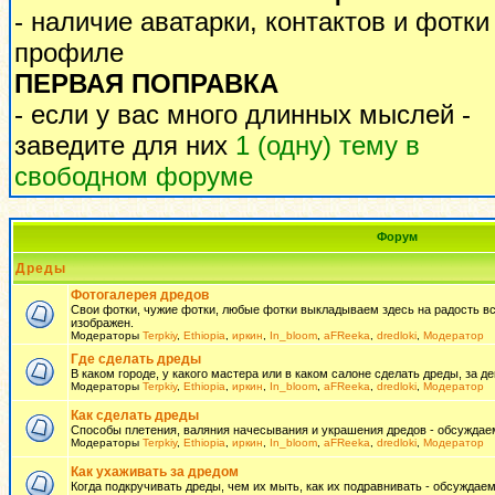
- наличие аватарки, контактов и фотки
профиле
ПЕРВАЯ ПОПРАВКА
- если у вас много длинных мыслей -
заведите для них
1 (одну) тему в
свободном форуме
Форум
Дреды
Фотогалерея дредов
Свои фотки, чужие фотки, любые фотки выкладываем здесь на радость всем
изображен.
Модераторы
Terpkiy
,
Ethiopia
,
иркин
,
In_bloom
,
aFReeka
,
dredloki
,
Модератор
Где сделать дреды
В каком городе, у какого мастера или в каком салоне сделать дреды, за де
Модераторы
Terpkiy
,
Ethiopia
,
иркин
,
In_bloom
,
aFReeka
,
dredloki
,
Модератор
Как сделать дреды
Способы плетения, валяния начесывания и украшения дредов - обсуждаем
Модераторы
Terpkiy
,
Ethiopia
,
иркин
,
In_bloom
,
aFReeka
,
dredloki
,
Модератор
Как ухаживать за дредом
Когда подкручивать дреды, чем их мыть, как их подравнивать - обсуждаем