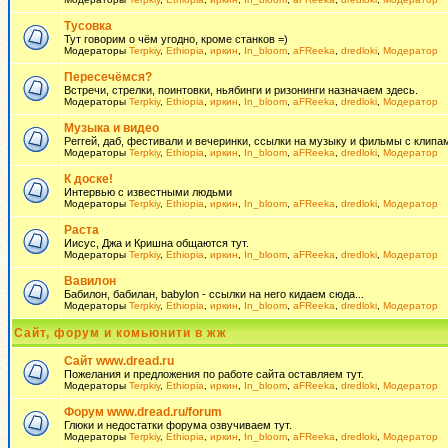
Тусовка
Тут говорим о чём угодно, кроме станков =)
Модераторы
Terpkiy
,
Ethiopia
,
иркин
,
In_bloom
,
aFReeka
,
dredloki
,
Модератор
Пересечёмся?
Встречи, стрелки, поинтовки, ньябинги и ризонинги назначаем здесь.
Модераторы
Terpkiy
,
Ethiopia
,
иркин
,
In_bloom
,
aFReeka
,
dredloki
,
Модератор
Музыка и видео
Реггей, даб, фестивали и вечеринки, ссылки на музыку и фильмы с клипам
Модераторы
Terpkiy
,
Ethiopia
,
иркин
,
In_bloom
,
aFReeka
,
dredloki
,
Модератор
К доске!
Интервью с известными людьми
Модераторы
Terpkiy
,
Ethiopia
,
иркин
,
In_bloom
,
aFReeka
,
dredloki
,
Модератор
Раста
Иисус, Джа и Кришна общаются тут.
Модераторы
Terpkiy
,
Ethiopia
,
иркин
,
In_bloom
,
aFReeka
,
dredloki
,
Модератор
Вавилон
Бабилон, бабилан, babylon - ссылки на него кидаем сюда...
Модераторы
Terpkiy
,
Ethiopia
,
иркин
,
In_bloom
,
aFReeka
,
dredloki
,
Модератор
Сайт, форум и комьюнити в жж
Сайт www.dread.ru
Пожелания и предложения по работе сайта оставляем тут.
Модераторы
Terpkiy
,
Ethiopia
,
иркин
,
In_bloom
,
aFReeka
,
dredloki
,
Модератор
Форум www.dread.ru/forum
Глюки и недостатки форума озвучиваем тут.
Модераторы
Terpkiy
,
Ethiopia
,
иркин
,
In_bloom
,
aFReeka
,
dredloki
,
Модератор