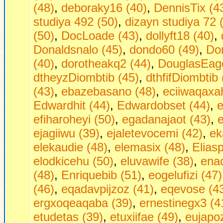
(48)
,
deboraky16 (40)
,
DennisTix (4
studiya 492 (50)
,
dizayn studiya 72 
(50)
,
DocLoade (43)
,
dollyft18 (40)
,
Donaldsnalo (45)
,
dondo60 (49)
,
Do
(40)
,
dorotheakq2 (44)
,
DouglasEag
dtheyzDiombtib (45)
,
dthfifDiombtib 
(43)
,
ebazebasano (48)
,
eciiwaqaxa
Edwardhit (44)
,
Edwardobset (44)
,
e
efiharoheyi (50)
,
egadanajaot (43)
,
ejagiiwu (39)
,
ejaletevocemi (42)
,
ek
elekaudie (48)
,
elemasix (48)
,
Eliasp
elodkicehu (50)
,
eluvawife (38)
,
ena
(48)
,
Enriquebib (51)
,
eogelufizi (47)
(46)
,
eqadavpijzoz (41)
,
eqevose (4
ergxoqeaqaba (39)
,
ernestinegx3 (4
etudetas (39)
,
etuxiifae (49)
,
eujapo