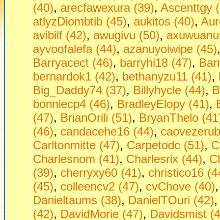
(40)
,
arecfawexura (39)
,
Ascenttgy (
atlyzDiombtib (45)
,
aukitos (40)
,
Aur
avibilf (42)
,
awugivu (50)
,
axuwuanus
ayvoofalefa (44)
,
azanuyoiwipe (45)
Barryacect (46)
,
barryhi18 (47)
,
Bar
bernardok1 (42)
,
bethanyzu11 (41)
,
Big_Daddy74 (37)
,
Billyhycle (44)
,
B
bonniecp4 (46)
,
BradleyElopy (41)
,
(47)
,
BrianOrili (51)
,
BryanThelo (41
(46)
,
candacehe16 (44)
,
caovezerub
Carltonmitte (47)
,
Carpetodc (51)
,
C
Charlesnom (41)
,
Charlesrix (44)
,
Ch
(39)
,
cherryxy60 (41)
,
christico16 (4
(45)
,
colleencv2 (47)
,
cvChove (40)
Danieltaums (38)
,
DanielTOuri (42)
(42)
,
DavidMorie (47)
,
Davidsmist (4