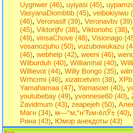
Uygnwer (46)
,
uyiyasi (45)
,
uypamzi
VasyanaDiombtib (45)
,
veibokiyiwu 
(46)
,
Veronaslf (39)
,
Veronavbv (39)
(45)
,
Viktorijfv (38)
,
Viktoriohc (38)
,
(49)
,
vinsaChove (48)
,
Visionago (4
vosanozjuhu (50)
,
vuzubowukazu (4
(46)
,
webhelp (42)
,
weeni (46)
,
wend
Wilburduh (40)
,
Williamhal (40)
,
Wil
Willievot (44)
,
Willy Bongo (35)
,
wil
Wrhcrmi (46)
,
xizatcetvim (38)
,
XPb1
Yamahamaa (47)
,
Yamasoei (40)
,
y
youtubebay (49)
,
yvonnese60 (40)
,
Zavidmum (43)
,
zeapejeh (50)
,
Алек
Магн (34)
,
м—°м‚°н’Ђм‹ёлЎ± (40)
Рина (43)
,
Юмор анекдоты (43)
Вход