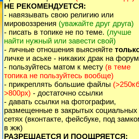
НЕ РЕКОМЕНДУЕТСЯ:
- навязывать свою религию или
мировоззрения
(уважайте друг друга)
- писать в топике не по теме.
(лучше
найти нужный или завести свой)
- личные отношения выясняйте
тольк
личке и аське - никаких драк на форум
- пользуйтесь матом к месту
(в теме
топика не пользуйтесь вообще)
- прикреплять большие файлы
(>250кб
>800px)
- достаточно ссылки
- давать ссылки на фотографии,
размещенные в закрытых социальных
сетях (вконтакте, фейсбуке, под замк
в жж)
РАЗРЕШАЕТСЯ И ПООЩРЯЕТСЯ: