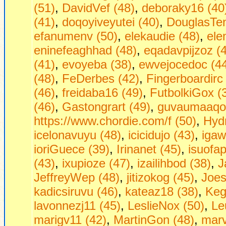
(51)
,
DavidVef (48)
,
deboraky16 (40
(41)
,
doqoyiveyutei (40)
,
DouglasTen
efanumenv (50)
,
elekaudie (48)
,
ele
eninefeaghhad (48)
,
eqadavpijzoz (
(41)
,
evoyeba (38)
,
ewvejocedoc (4
(48)
,
FeDerbes (42)
,
Fingerboardirc
(46)
,
freidaba16 (49)
,
FutbolkiGox (
(46)
,
Gastongrart (49)
,
guvaumaaqon
https://www.chordie.com/f (50)
,
Hydr
icelonavuyu (48)
,
icicidujo (43)
,
igaw
ioriGuece (39)
,
Irinanet (45)
,
isuofa
(43)
,
ixupioze (47)
,
izailihbod (38)
,
J
JeffreyWep (48)
,
jitizokog (45)
,
Joe
kadicsiruvu (46)
,
kateaz18 (38)
,
Keg
lavonnezj11 (45)
,
LeslieNox (50)
,
Le
marigv11 (42)
,
MartinGon (48)
,
marv