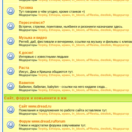
Тусовка
Тут говорим о чём угодно, кроме станков =)
Модераторы
Terpkiy
,
Ethiopia
,
иркин
,
In_bloom
,
aFReeka
,
dredloki
,
Модератор
Пересечёмся?
Встречи, стрелки, поинтовки, ньябинги и ризонинги назначаем здесь.
Модераторы
Terpkiy
,
Ethiopia
,
иркин
,
In_bloom
,
aFReeka
,
dredloki
,
Модератор
Музыка и видео
Реггей, даб, фестивали и вечеринки, ссылки на музыку и фильмы с клипам
Модераторы
Terpkiy
,
Ethiopia
,
иркин
,
In_bloom
,
aFReeka
,
dredloki
,
Модератор
К доске!
Интервью с известными людьми
Модераторы
Terpkiy
,
Ethiopia
,
иркин
,
In_bloom
,
aFReeka
,
dredloki
,
Модератор
Раста
Иисус, Джа и Кришна общаются тут.
Модераторы
Terpkiy
,
Ethiopia
,
иркин
,
In_bloom
,
aFReeka
,
dredloki
,
Модератор
Вавилон
Бабилон, бабилан, babylon - ссылки на него кидаем сюда...
Модераторы
Terpkiy
,
Ethiopia
,
иркин
,
In_bloom
,
aFReeka
,
dredloki
,
Модератор
Сайт, форум и комьюнити в жж
Сайт www.dread.ru
Пожелания и предложения по работе сайта оставляем тут.
Модераторы
Terpkiy
,
Ethiopia
,
иркин
,
In_bloom
,
aFReeka
,
dredloki
,
Модератор
Форум www.dread.ru/forum
Глюки и недостатки форума озвучиваем тут.
Модераторы
Terpkiy
,
Ethiopia
,
иркин
,
In_bloom
,
aFReeka
,
dredloki
,
Модератор