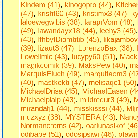
Kindem (41)
,
kinogopro (44)
,
Kitche
(47)
,
krisht60 (43)
,
kristimx3 (47)
,
ky
laloewegwibis (38)
,
laraprVom (48)
,
(49)
,
lawandayx18 (44)
,
leehy3 (45)
(43)
,
lfhbyfDiombtib (45)
,
likajambov
(39)
,
lizaut3 (47)
,
LorenzoBax (38)
,
Lowellmic (43)
,
lucypy60 (51)
,
Macki
magikcomik (39)
,
MaksPew (40)
,
ma
MarquisEluch (49)
,
marquitaom3 (4
(40)
,
mastkekb (47)
,
melisaqc1 (50)
MichaelDrisa (45)
,
MichaelEasen (4
Michaelplalp (43)
,
mildredur3 (49)
,
M
mirandafj1 (44)
,
misskisssi (44)
,
Mljr
muzxyz (38)
,
MYSTERA (43)
,
Nancy
Normancrems (42)
,
oariunasikof (46
odibabe (51)
,
odosipsiwi (46)
,
ofawn