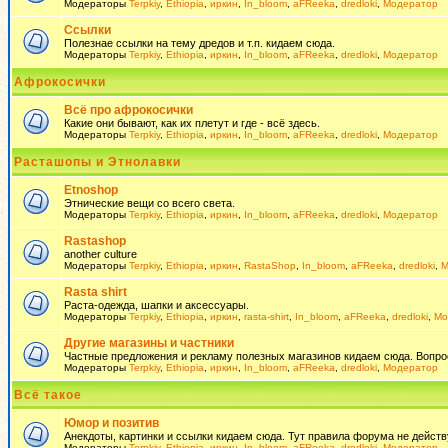
Модераторы
Terpkiy
,
Ethiopia
,
иркин
,
In_bloom
,
aFReeka
,
dredloki
,
Модератор
Ссылки
Полезнае ссылки на тему дредов и т.п. кидаем сюда.
Модераторы
Terpkiy
,
Ethiopia
,
иркин
,
In_bloom
,
aFReeka
,
dredloki
,
Модератор
Афрокосички
Всё про афрокосички
Какие они бывают, как их плетут и где - всё здесь.
Модераторы
Terpkiy
,
Ethiopia
,
иркин
,
In_bloom
,
aFReeka
,
dredloki
,
Модератор
Расташопы и Этнолавки
Etnoshop
Этнические вещи со всего света.
Модераторы
Terpkiy
,
Ethiopia
,
иркин
,
In_bloom
,
aFReeka
,
dredloki
,
Модератор
Rastashop
another culture
Модераторы
Terpkiy
,
Ethiopia
,
иркин
,
RastaShop
,
In_bloom
,
aFReeka
,
dredloki
,
М
Rasta shirt
Раста-одежда, шапки и аксессуары.
Модераторы
Terpkiy
,
Ethiopia
,
иркин
,
rasta-shirt
,
In_bloom
,
aFReeka
,
dredloki
,
Мо
Другие магазины и частники
Частные предложения и рекламу полезных магазинов кидаем сюда. Вопросы 
Модераторы
Terpkiy
,
Ethiopia
,
иркин
,
In_bloom
,
aFReeka
,
dredloki
,
Модератор
Всё такое
Юмор и позитив
Анекдоты, картинки и ссылки кидаем сюда. Тут правила форума не действ
Модераторы
Terpkiy
,
Ethiopia
,
иркин
,
In_bloom
,
aFReeka
,
dredloki
,
Модератор