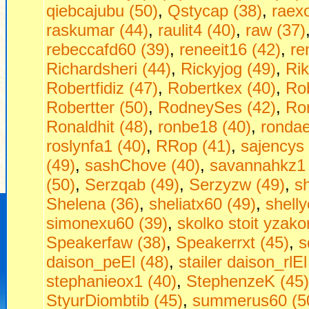
qiebcajubu (50)
,
Qstycap (38)
,
raex
raskumar (44)
,
raulit4 (40)
,
raw (37)
rebeccafd60 (39)
,
reneeit16 (42)
,
re
Richardsheri (44)
,
Rickyjog (49)
,
Ri
Robertfidiz (47)
,
Robertkex (40)
,
Rob
Robertter (50)
,
RodneySes (42)
,
Ro
Ronaldhit (48)
,
ronbe18 (40)
,
rondae
roslynfa1 (40)
,
RRop (41)
,
sajencys 
(49)
,
sashChove (40)
,
savannahkz1 
(50)
,
Serzqab (49)
,
Serzyzw (49)
,
s
Shelena (36)
,
sheliatx60 (49)
,
shell
simonexu60 (39)
,
skolko stoit yzako
Speakerfaw (38)
,
Speakerrxt (45)
,
s
daison_peEl (48)
,
stailer daison_rlEl
stephanieox1 (40)
,
StephenzeK (45)
StyurDiombtib (45)
,
summerus60 (5