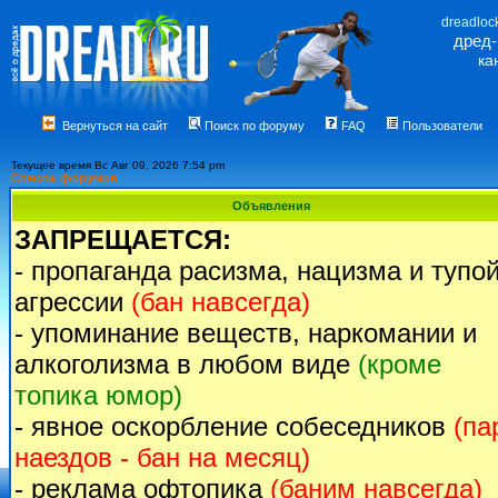
dreadloc
дред
ка
Вернуться на сайт
Поиск по форуму
FAQ
Пользователи
Текущее время Вс Авг 09, 2026 7:54 pm
Список форумов
Объявления
ЗАПРЕЩАЕТСЯ:
- пропаганда расизма, нацизма и тупо
агрессии
(бан навсегда)
- упоминание веществ, наркомании и
алкоголизма в любом виде
(кроме
топика юмор)
- явное оскорбление собеседников
(па
наездов - бан на месяц)
- реклама офтопика
(баним навсегда)