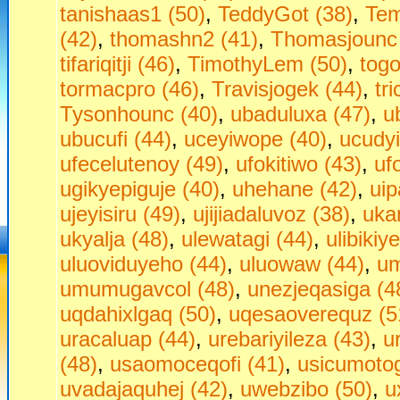
tanishaas1 (50)
,
TeddyGot (38)
,
Tem
(42)
,
thomashn2 (41)
,
Thomasjounc 
tifariqitji (46)
,
TimothyLem (50)
,
togo
tormacpro (46)
,
Travisjogek (44)
,
tr
Tysonhounc (40)
,
ubaduluxa (47)
,
u
ubucufi (44)
,
uceyiwope (40)
,
ucudyi
ufecelutenoy (49)
,
ufokitiwo (43)
,
uf
ugikyepiguje (40)
,
uhehane (42)
,
ui
ujeyisiru (49)
,
ujijiadaluvoz (38)
,
uka
ukyalja (48)
,
ulewatagi (44)
,
ulibikiy
uluoviduyeho (44)
,
uluowaw (44)
,
um
umumugavcol (48)
,
unezjeqasiga (4
uqdahixlgaq (50)
,
uqesaoverequz (5
uracaluap (44)
,
urebariyileza (43)
,
u
(48)
,
usaomoceqofi (41)
,
usicumotog
uvadajaquhej (42)
,
uwebzibo (50)
,
u