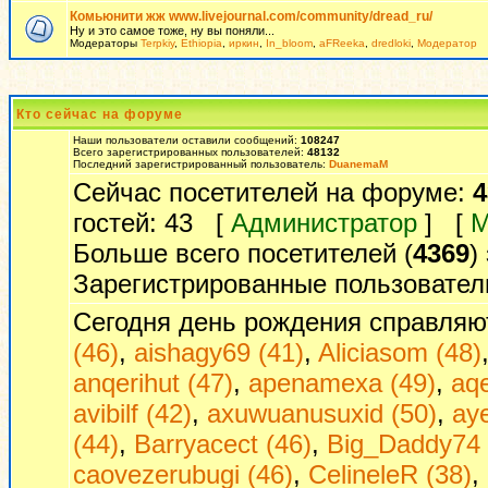
Комьюнити жж www.livejournal.com/community/dread_ru/
Ну и это самое тоже, ну вы поняли...
Модераторы
Terpkiy
,
Ethiopia
,
иркин
,
In_bloom
,
aFReeka
,
dredloki
,
Модератор
Кто сейчас на форуме
Наши пользователи оставили сообщений:
108247
Всего зарегистрированных пользователей:
48132
Последний зарегистрированный пользователь:
DuanemaM
Сейчас посетителей на форуме:
4
гостей: 43 [
Администратор
] [
М
Больше всего посетителей (
4369
)
Зарегистрированные пользовател
Сегодня день рождения справляю
(46)
,
aishagy69 (41)
,
Aliciasom (48)
anqerihut (47)
,
apenamexa (49)
,
aq
avibilf (42)
,
axuwuanusuxid (50)
,
ay
(44)
,
Barryacect (46)
,
Big_Daddy74 
caovezerubugi (46)
,
CelineleR (38)
,