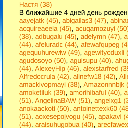
Настя (38)
В ближайшие 4 дней день рожден
aayejatk (45)
,
abigailas3 (47)
,
abina
acquireaeeia (45)
,
acuqamozuyi (50
(38)
,
adbugalu (45)
,
adelymn (47)
,
a
(44)
,
afeluradc (44)
,
afewafqupeg (4
agequuhurewiw (49)
,
agewityoduxli 
agudosoyo (50)
,
aguisupu (40)
,
ahu
(44)
,
AlexeyHip (46)
,
alexstarfred (3
Alfredocrula (42)
,
alinefw18 (42)
,
All
amackivopmayi (38)
,
Amazonnnbjk (
amoketiluk (39)
,
amorihibaful (40)
,
a
(51)
,
AngelinaBAW (51)
,
angelxg1 (
anokaackoti (50)
,
antoinettexk60 (4
(51)
,
aoxesepojvogu (45)
,
apakavi (
(44)
,
araisuhugobua (40)
,
arecfawex