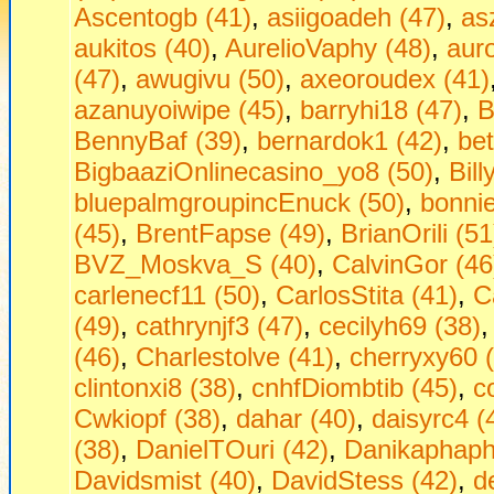
Ascentogb (41)
,
asiigoadeh (47)
,
as
aukitos (40)
,
AurelioVaphy (48)
,
aur
(47)
,
awugivu (50)
,
axeoroudex (41)
azanuyoiwipe (45)
,
barryhi18 (47)
,
B
BennyBaf (39)
,
bernardok1 (42)
,
be
BigbaaziOnlinecasino_yo8 (50)
,
Bill
bluepalmgroupincEnuck (50)
,
bonni
(45)
,
BrentFapse (49)
,
BrianOrili (51
BVZ_Moskva_S (40)
,
CalvinGor (46
carlenecf11 (50)
,
CarlosStita (41)
,
C
(49)
,
cathrynjf3 (47)
,
cecilyh69 (38)
(46)
,
Charlestolve (41)
,
cherryxy60 
clintonxi8 (38)
,
cnhfDiombtib (45)
,
c
Cwkiopf (38)
,
dahar (40)
,
daisyrc4 (
(38)
,
DanielTOuri (42)
,
Danikaphaph
Davidsmist (40)
,
DavidStess (42)
,
d