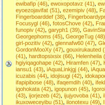
ewibafip (46)
,
ewoxopotavz (41)
,
ew
eyoezojavifat (51)
,
ezemipiv (48)
,
Fa
Fingerboarddef (38)
,
Fingerboardypn
Focusygl (46)
,
fotosChove (42)
,
Fra
funopiv (42)
,
garyph1 (39)
,
GavinSla
Georgephoms (45)
,
GeorgeTug (48)
girl-pozitiv (42)
,
glennafw60 (47)
,
Gl
GordonMooXy (47)
,
gouxirukauted (
(41)
,
hardtopsixsix (66)
,
Helenheila 
hgiyiqagohape (42)
,
Hiramfen (47)
,
iansu1 (43)
,
iAquaLinkjgj (44)
,
iAqua
icuzabis (44)
,
idojisugi (42)
,
idokapo
ifapipibose (48)
,
ifaqemdih (40)
,
ifek
igohokata (42)
,
igopunon (45)
,
Igoro
(43)
,
ijorjezeb (42)
,
ijujyovoba (41)
,
ikuxoweceyibu (51)
,
ilonotexu (49)
,