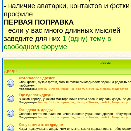
- наличие аватарки, контактов и фотки
профиле
ПЕРВАЯ ПОПРАВКА
- если у вас много длинных мыслей -
заведите для них
1 (одну) тему в
свободном форуме
Форум
Дреды
Фотогалерея дредов
Свои фотки, чужие фотки, любые фотки выкладываем здесь на радость всем
изображен.
Модераторы
Terpkiy
,
Ethiopia
,
иркин
,
In_bloom
,
aFReeka
,
dredloki
,
Модератор
Где сделать дреды
В каком городе, у какого мастера или в каком салоне сделать дреды, за де
Модераторы
Terpkiy
,
Ethiopia
,
иркин
,
In_bloom
,
aFReeka
,
dredloki
,
Модератор
Как сделать дреды
Способы плетения, валяния начесывания и украшения дредов - обсуждаем
Модераторы
Terpkiy
,
Ethiopia
,
иркин
,
In_bloom
,
aFReeka
,
dredloki
,
Модератор
Как ухаживать за дредом
Когда подкручивать дреды, чем их мыть, как их подравнивать - обсуждаем