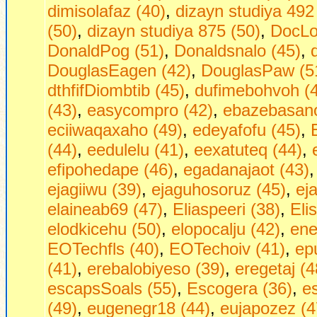
dimisolafaz (40)
,
dizayn studiya 492
(50)
,
dizayn studiya 875 (50)
,
DocLo
DonaldPog (51)
,
Donaldsnalo (45)
,
DouglasEagen (42)
,
DouglasPaw (5
dthfifDiombtib (45)
,
dufimebohvoh (
(43)
,
easycompro (42)
,
ebazebasano
eciiwaqaxaho (49)
,
edeyafofu (45)
,
(44)
,
eedulelu (41)
,
eexatuteq (44)
,
efipohedape (46)
,
egadanajaot (43)
ejagiiwu (39)
,
ejaguhosoruz (45)
,
ej
elaineab69 (47)
,
Eliaspeeri (38)
,
Eli
elodkicehu (50)
,
elopocalju (42)
,
ene
EOTechfls (40)
,
EOTechoiv (41)
,
ep
(41)
,
erebalobiyeso (39)
,
eregetaj (4
escapsSoals (55)
,
Escogera (36)
,
es
(49)
,
eugenegr18 (44)
,
eujapozez (4