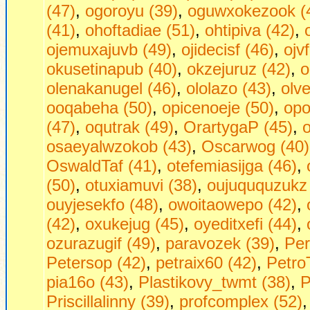
(47)
,
ogoroyu (39)
,
oguwxokezook (
(41)
,
ohoftadiae (51)
,
ohtipiva (42)
,
ojemuxajuvb (49)
,
ojidecisf (46)
,
ojv
okusetinapub (40)
,
okzejuruz (42)
,
o
olenakanugel (46)
,
ololazo (43)
,
olve
ooqabeha (50)
,
opicenoeje (50)
,
opo
(47)
,
oqutrak (49)
,
OrartygaP (45)
,
osaeyalwzokob (43)
,
Oscarwog (40)
OswaldTaf (41)
,
otefemiasijga (46)
,
(50)
,
otuxiamuvi (38)
,
oujuququzukz 
ouyjesekfo (48)
,
owoitaowepo (42)
,
(42)
,
oxukejug (45)
,
oyeditxefi (44)
,
ozurazugif (49)
,
paravozek (39)
,
Per
Petersop (42)
,
petraix60 (42)
,
Petro
pia16o (43)
,
Plastikovy_twmt (38)
,
P
Priscillalinny (39)
,
profcomplex (52)