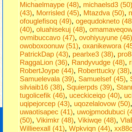
Michaelmaype (48)
,
michaelsd3 (50
(43)
,
Morrisled (45)
,
Mtazdva (50)
,
n
ofouglefisoq (49)
,
ogequdokneto (48
(40)
,
oluahisekuj (48)
,
omamaveqow 
ovmibuccavo (47)
,
ovohiyuyune (46
owoboxoonuw (51)
,
oxanikewora (4
PatrickDap (43)
,
pearlxe3 (38)
,
pro8
RaggaLion (36)
,
Randyvudge (48)
,
RobertJoype (44)
,
Roberttucky (38)
Samuelevala (39)
,
Samuelsef (45)
,
silviaib16 (38)
,
Squierpds (39)
,
Stan
tugolicefik (46)
,
uceckiceiqo (40)
,
uc
uqipejorcep (43)
,
uqozelalovow (50)
uwaotisapec (41)
,
uwojpmodubuci (
(50)
,
Vikimkr (48)
,
Vikiwqe (48)
,
Vla
Willieexall (41)
,
Wpkviqn (44)
,
xx88c