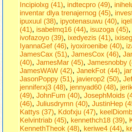
Incipiolxg (41)
,
indtecpro (49)
,
inihe
inventar dlya trenajernog (45)
,
inves
ipuxuul (38)
,
ipyotenasuwu (40)
,
iqe
(41)
,
isabelmq16 (44)
,
isuzoga (45)
ivofazoyo (39)
,
ixedyezis (41)
,
ixise
IyannaGef (46)
,
iyoxiroenibe (40)
,
i
JamesCax (51)
,
JamesCox (46)
,
Ja
(40)
,
JamesMar (45)
,
Jamesnobby (
JamesWAW (42)
,
JanekFot (44)
,
ja
JasonPoppy (51)
,
javierop2 (50)
,
Je
jenniferxj3 (48)
,
jennyad60 (48)
,
jer
(49)
,
JohnFum (40)
,
JosephMoids (
(46)
,
Juliusdrymn (40)
,
JustinHep (4
Kattys (37)
,
Kdofxju (47)
,
keelDiombt
Kelvintriab (45)
,
kennethch18 (39)
,
KennethTheok (48)
,
keriwe4 (44)
,
ke