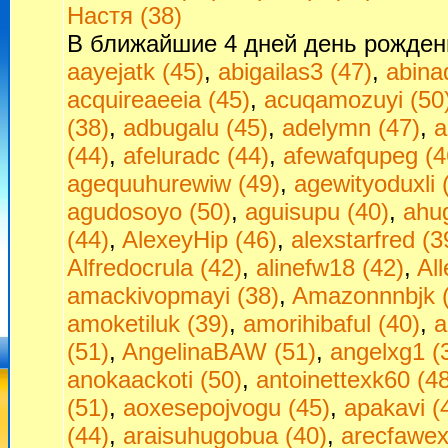
Настя (38)
В ближайшие 4 дней день рожден
aayejatk (45)
,
abigailas3 (47)
,
abina
acquireaeeia (45)
,
acuqamozuyi (50
(38)
,
adbugalu (45)
,
adelymn (47)
,
a
(44)
,
afeluradc (44)
,
afewafqupeg (4
agequuhurewiw (49)
,
agewityoduxli 
agudosoyo (50)
,
aguisupu (40)
,
ahu
(44)
,
AlexeyHip (46)
,
alexstarfred (3
Alfredocrula (42)
,
alinefw18 (42)
,
All
amackivopmayi (38)
,
Amazonnnbjk (
amoketiluk (39)
,
amorihibaful (40)
,
a
(51)
,
AngelinaBAW (51)
,
angelxg1 (
anokaackoti (50)
,
antoinettexk60 (4
(51)
,
aoxesepojvogu (45)
,
apakavi (
(44)
,
araisuhugobua (40)
,
arecfawex