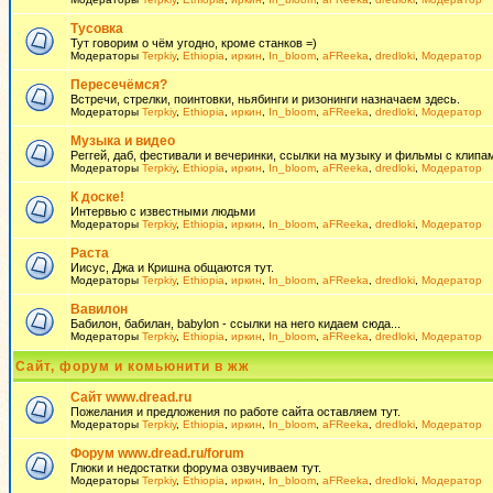
Тусовка
Тут говорим о чём угодно, кроме станков =)
Модераторы
Terpkiy
,
Ethiopia
,
иркин
,
In_bloom
,
aFReeka
,
dredloki
,
Модератор
Пересечёмся?
Встречи, стрелки, поинтовки, ньябинги и ризонинги назначаем здесь.
Модераторы
Terpkiy
,
Ethiopia
,
иркин
,
In_bloom
,
aFReeka
,
dredloki
,
Модератор
Музыка и видео
Реггей, даб, фестивали и вечеринки, ссылки на музыку и фильмы с клипам
Модераторы
Terpkiy
,
Ethiopia
,
иркин
,
In_bloom
,
aFReeka
,
dredloki
,
Модератор
К доске!
Интервью с известными людьми
Модераторы
Terpkiy
,
Ethiopia
,
иркин
,
In_bloom
,
aFReeka
,
dredloki
,
Модератор
Раста
Иисус, Джа и Кришна общаются тут.
Модераторы
Terpkiy
,
Ethiopia
,
иркин
,
In_bloom
,
aFReeka
,
dredloki
,
Модератор
Вавилон
Бабилон, бабилан, babylon - ссылки на него кидаем сюда...
Модераторы
Terpkiy
,
Ethiopia
,
иркин
,
In_bloom
,
aFReeka
,
dredloki
,
Модератор
Сайт, форум и комьюнити в жж
Сайт www.dread.ru
Пожелания и предложения по работе сайта оставляем тут.
Модераторы
Terpkiy
,
Ethiopia
,
иркин
,
In_bloom
,
aFReeka
,
dredloki
,
Модератор
Форум www.dread.ru/forum
Глюки и недостатки форума озвучиваем тут.
Модераторы
Terpkiy
,
Ethiopia
,
иркин
,
In_bloom
,
aFReeka
,
dredloki
,
Модератор