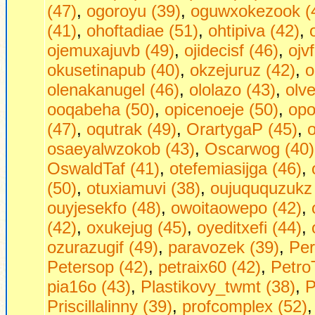
(47)
,
ogoroyu (39)
,
oguwxokezook (
(41)
,
ohoftadiae (51)
,
ohtipiva (42)
,
ojemuxajuvb (49)
,
ojidecisf (46)
,
ojv
okusetinapub (40)
,
okzejuruz (42)
,
o
olenakanugel (46)
,
ololazo (43)
,
olve
ooqabeha (50)
,
opicenoeje (50)
,
opo
(47)
,
oqutrak (49)
,
OrartygaP (45)
,
osaeyalwzokob (43)
,
Oscarwog (40)
OswaldTaf (41)
,
otefemiasijga (46)
,
(50)
,
otuxiamuvi (38)
,
oujuququzukz 
ouyjesekfo (48)
,
owoitaowepo (42)
,
(42)
,
oxukejug (45)
,
oyeditxefi (44)
,
ozurazugif (49)
,
paravozek (39)
,
Per
Petersop (42)
,
petraix60 (42)
,
Petro
pia16o (43)
,
Plastikovy_twmt (38)
,
P
Priscillalinny (39)
,
profcomplex (52)