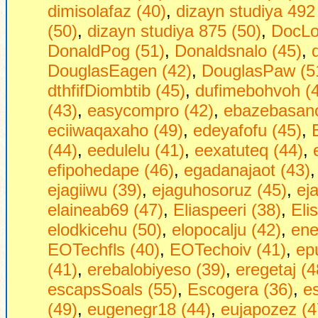
dimisolafaz (40)
,
dizayn studiya 492
(50)
,
dizayn studiya 875 (50)
,
DocLo
DonaldPog (51)
,
Donaldsnalo (45)
,
DouglasEagen (42)
,
DouglasPaw (5
dthfifDiombtib (45)
,
dufimebohvoh (
(43)
,
easycompro (42)
,
ebazebasano
eciiwaqaxaho (49)
,
edeyafofu (45)
,
(44)
,
eedulelu (41)
,
eexatuteq (44)
,
efipohedape (46)
,
egadanajaot (43)
ejagiiwu (39)
,
ejaguhosoruz (45)
,
ej
elaineab69 (47)
,
Eliaspeeri (38)
,
Eli
elodkicehu (50)
,
elopocalju (42)
,
ene
EOTechfls (40)
,
EOTechoiv (41)
,
ep
(41)
,
erebalobiyeso (39)
,
eregetaj (4
escapsSoals (55)
,
Escogera (36)
,
es
(49)
,
eugenegr18 (44)
,
eujapozez (4