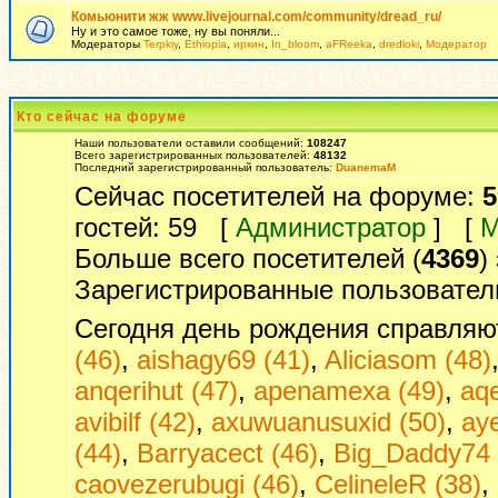
Комьюнити жж www.livejournal.com/community/dread_ru/
Ну и это самое тоже, ну вы поняли...
Модераторы
Terpkiy
,
Ethiopia
,
иркин
,
In_bloom
,
aFReeka
,
dredloki
,
Модератор
Кто сейчас на форуме
Наши пользователи оставили сообщений:
108247
Всего зарегистрированных пользователей:
48132
Последний зарегистрированный пользователь:
DuanemaM
Сейчас посетителей на форуме:
5
гостей: 59 [
Администратор
] [
М
Больше всего посетителей (
4369
)
Зарегистрированные пользовател
Сегодня день рождения справляю
(46)
,
aishagy69 (41)
,
Aliciasom (48)
anqerihut (47)
,
apenamexa (49)
,
aq
avibilf (42)
,
axuwuanusuxid (50)
,
ay
(44)
,
Barryacect (46)
,
Big_Daddy74 
caovezerubugi (46)
,
CelineleR (38)
,