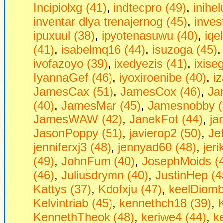
Incipiolxg (41)
,
indtecpro (49)
,
inihe
inventar dlya trenajernog (45)
,
inves
ipuxuul (38)
,
ipyotenasuwu (40)
,
iqe
(41)
,
isabelmq16 (44)
,
isuzoga (45)
ivofazoyo (39)
,
ixedyezis (41)
,
ixise
IyannaGef (46)
,
iyoxiroenibe (40)
,
i
JamesCax (51)
,
JamesCox (46)
,
Ja
(40)
,
JamesMar (45)
,
Jamesnobby (
JamesWAW (42)
,
JanekFot (44)
,
ja
JasonPoppy (51)
,
javierop2 (50)
,
Je
jenniferxj3 (48)
,
jennyad60 (48)
,
jer
(49)
,
JohnFum (40)
,
JosephMoids (
(46)
,
Juliusdrymn (40)
,
JustinHep (4
Kattys (37)
,
Kdofxju (47)
,
keelDiombt
Kelvintriab (45)
,
kennethch18 (39)
,
KennethTheok (48)
,
keriwe4 (44)
,
ke