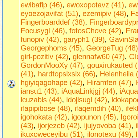
ewibafip (46)
,
ewoxopotavz (41)
,
ew
eyoezojavifat (51)
,
ezemipiv (48)
,
Fa
Fingerboarddef (38)
,
Fingerboardypn
Focusygl (46)
,
fotosChove (42)
,
Fra
funopiv (42)
,
garyph1 (39)
,
GavinSla
Georgephoms (45)
,
GeorgeTug (48)
girl-pozitiv (42)
,
glennafw60 (47)
,
Gl
GordonMooXy (47)
,
gouxirukauted (
(41)
,
hardtopsixsix (66)
,
Helenheila 
hgiyiqagohape (42)
,
Hiramfen (47)
,
iansu1 (43)
,
iAquaLinkjgj (44)
,
iAqua
icuzabis (44)
,
idojisugi (42)
,
idokapo
ifapipibose (48)
,
ifaqemdih (40)
,
ifek
igohokata (42)
,
igopunon (45)
,
Igoro
(43)
,
ijorjezeb (42)
,
ijujyovoba (41)
,
ikuxoweceyibu (51)
,
ilonotexu (49)
,