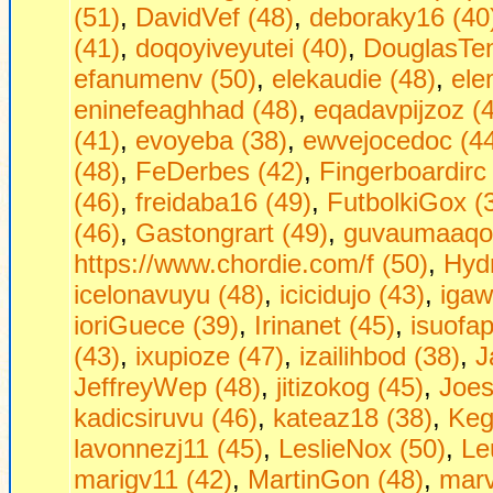
(51)
,
DavidVef (48)
,
deboraky16 (40
(41)
,
doqoyiveyutei (40)
,
DouglasTen
efanumenv (50)
,
elekaudie (48)
,
ele
eninefeaghhad (48)
,
eqadavpijzoz (
(41)
,
evoyeba (38)
,
ewvejocedoc (4
(48)
,
FeDerbes (42)
,
Fingerboardirc
(46)
,
freidaba16 (49)
,
FutbolkiGox (
(46)
,
Gastongrart (49)
,
guvaumaaqon
https://www.chordie.com/f (50)
,
Hydr
icelonavuyu (48)
,
icicidujo (43)
,
igaw
ioriGuece (39)
,
Irinanet (45)
,
isuofa
(43)
,
ixupioze (47)
,
izailihbod (38)
,
J
JeffreyWep (48)
,
jitizokog (45)
,
Joe
kadicsiruvu (46)
,
kateaz18 (38)
,
Keg
lavonnezj11 (45)
,
LeslieNox (50)
,
Le
marigv11 (42)
,
MartinGon (48)
,
marv