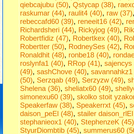
qiebcajubu (50)
,
Qstycap (38)
,
raex
raskumar (44)
,
raulit4 (40)
,
raw (37)
rebeccafd60 (39)
,
reneeit16 (42)
,
re
Richardsheri (44)
,
Rickyjog (49)
,
Ri
Robertfidiz (47)
,
Robertkex (40)
,
Rob
Robertter (50)
,
RodneySes (42)
,
Ro
Ronaldhit (48)
,
ronbe18 (40)
,
rondae
roslynfa1 (40)
,
RRop (41)
,
sajencys 
(49)
,
sashChove (40)
,
savannahkz1 
(50)
,
Serzqab (49)
,
Serzyzw (49)
,
s
Shelena (36)
,
sheliatx60 (49)
,
shell
simonexu60 (39)
,
skolko stoit yzako
Speakerfaw (38)
,
Speakerrxt (45)
,
s
daison_peEl (48)
,
stailer daison_rlEl
stephanieox1 (40)
,
StephenzeK (45)
StyurDiombtib (45)
,
summerus60 (5