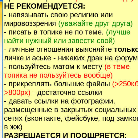
НЕ РЕКОМЕНДУЕТСЯ:
- навязывать свою религию или
мировоззрения
(уважайте друг друга)
- писать в топике не по теме.
(лучше
найти нужный или завести свой)
- личные отношения выясняйте
тольк
личке и аське - никаких драк на форум
- пользуйтесь матом к месту
(в теме
топика не пользуйтесь вообще)
- прикреплять большие файлы
(>250кб
>800px)
- достаточно ссылки
- давать ссылки на фотографии,
размещенные в закрытых социальных
сетях (вконтакте, фейсбуке, под замк
в жж)
РАЗРЕШАЕТСЯ И ПООЩРЯЕТСЯ: