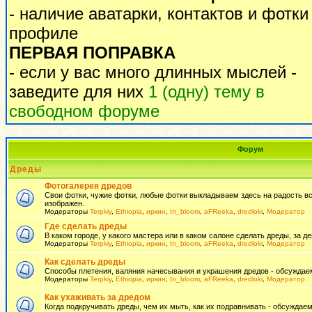
- наличие аватарки, контактов и фотки
профиле
ПЕРВАЯ ПОПРАВКА
- если у вас много длинных мыслей -
заведите для них
1 (одну) тему в
свободном форуме
Форум
Дреды
Фотогалерея дредов
Свои фотки, чужие фотки, любые фотки выкладываем здесь на радость всем
изображен.
Модераторы
Terpkiy
,
Ethiopia
,
иркин
,
In_bloom
,
aFReeka
,
dredloki
,
Модератор
Где сделать дреды
В каком городе, у какого мастера или в каком салоне сделать дреды, за де
Модераторы
Terpkiy
,
Ethiopia
,
иркин
,
In_bloom
,
aFReeka
,
dredloki
,
Модератор
Как сделать дреды
Способы плетения, валяния начесывания и украшения дредов - обсуждаем
Модераторы
Terpkiy
,
Ethiopia
,
иркин
,
In_bloom
,
aFReeka
,
dredloki
,
Модератор
Как ухаживать за дредом
Когда подкручивать дреды, чем их мыть, как их подравнивать - обсуждаем