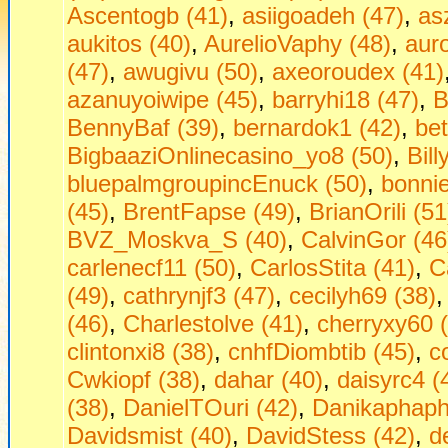
Ascentogb (41)
,
asiigoadeh (47)
,
as
aukitos (40)
,
AurelioVaphy (48)
,
aur
(47)
,
awugivu (50)
,
axeoroudex (41)
azanuyoiwipe (45)
,
barryhi18 (47)
,
B
BennyBaf (39)
,
bernardok1 (42)
,
be
BigbaaziOnlinecasino_yo8 (50)
,
Bill
bluepalmgroupincEnuck (50)
,
bonni
(45)
,
BrentFapse (49)
,
BrianOrili (51
BVZ_Moskva_S (40)
,
CalvinGor (46
carlenecf11 (50)
,
CarlosStita (41)
,
C
(49)
,
cathrynjf3 (47)
,
cecilyh69 (38)
(46)
,
Charlestolve (41)
,
cherryxy60 
clintonxi8 (38)
,
cnhfDiombtib (45)
,
c
Cwkiopf (38)
,
dahar (40)
,
daisyrc4 (
(38)
,
DanielTOuri (42)
,
Danikaphaph
Davidsmist (40)
,
DavidStess (42)
,
d