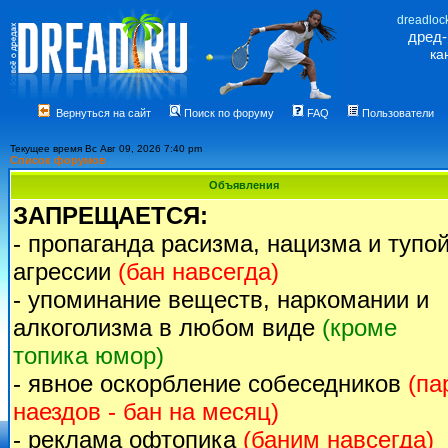
dreadloc
дред
ка
Вернуться на сайт
Поиск по форуму
FAQ
Пользователи
Текущее время Вс Авг 09, 2026 7:40 pm
Список форумов
Объявления
ЗАПРЕЩАЕТСЯ:
- пропаганда расизма, нацизма и тупо
агрессии
(бан навсегда)
- упоминание веществ, наркомании и
алкоголизма в любом виде
(кроме
топика юмор)
- явное оскорбление собеседников
(па
наездов - бан на месяц)
- реклама офтопика
(баним навсегда)