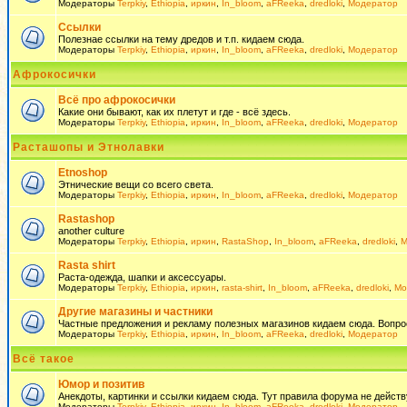
Модераторы
Terpkiy
,
Ethiopia
,
иркин
,
In_bloom
,
aFReeka
,
dredloki
,
Модератор
Ссылки
Полезнае ссылки на тему дредов и т.п. кидаем сюда.
Модераторы
Terpkiy
,
Ethiopia
,
иркин
,
In_bloom
,
aFReeka
,
dredloki
,
Модератор
Афрокосички
Всё про афрокосички
Какие они бывают, как их плетут и где - всё здесь.
Модераторы
Terpkiy
,
Ethiopia
,
иркин
,
In_bloom
,
aFReeka
,
dredloki
,
Модератор
Расташопы и Этнолавки
Etnoshop
Этнические вещи со всего света.
Модераторы
Terpkiy
,
Ethiopia
,
иркин
,
In_bloom
,
aFReeka
,
dredloki
,
Модератор
Rastashop
another culture
Модераторы
Terpkiy
,
Ethiopia
,
иркин
,
RastaShop
,
In_bloom
,
aFReeka
,
dredloki
,
М
Rasta shirt
Раста-одежда, шапки и аксессуары.
Модераторы
Terpkiy
,
Ethiopia
,
иркин
,
rasta-shirt
,
In_bloom
,
aFReeka
,
dredloki
,
Мо
Другие магазины и частники
Частные предложения и рекламу полезных магазинов кидаем сюда. Вопросы 
Модераторы
Terpkiy
,
Ethiopia
,
иркин
,
In_bloom
,
aFReeka
,
dredloki
,
Модератор
Всё такое
Юмор и позитив
Анекдоты, картинки и ссылки кидаем сюда. Тут правила форума не действ
Модераторы
Terpkiy
,
Ethiopia
,
иркин
,
In_bloom
,
aFReeka
,
dredloki
,
Модератор