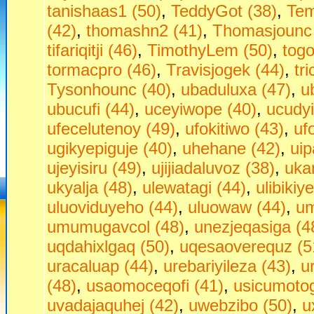
tanishaas1 (50)
,
TeddyGot (38)
,
Tem
(42)
,
thomashn2 (41)
,
Thomasjounc 
tifariqitji (46)
,
TimothyLem (50)
,
togo
tormacpro (46)
,
Travisjogek (44)
,
tr
Tysonhounc (40)
,
ubaduluxa (47)
,
u
ubucufi (44)
,
uceyiwope (40)
,
ucudyi
ufecelutenoy (49)
,
ufokitiwo (43)
,
uf
ugikyepiguje (40)
,
uhehane (42)
,
ui
ujeyisiru (49)
,
ujijiadaluvoz (38)
,
uka
ukyalja (48)
,
ulewatagi (44)
,
ulibikiy
uluoviduyeho (44)
,
uluowaw (44)
,
um
umumugavcol (48)
,
unezjeqasiga (4
uqdahixlgaq (50)
,
uqesaoverequz (5
uracaluap (44)
,
urebariyileza (43)
,
u
(48)
,
usaomoceqofi (41)
,
usicumotog
uvadajaquhej (42)
,
uwebzibo (50)
,
u