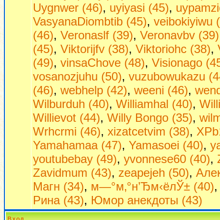
Uygnwer (46)
,
uyiyasi (45)
,
uypamzi
VasyanaDiombtib (45)
,
veibokiyiwu 
(46)
,
Veronaslf (39)
,
Veronavbv (39)
(45)
,
Viktorijfv (38)
,
Viktoriohc (38)
,
(49)
,
vinsaChove (48)
,
Visionago (4
vosanozjuhu (50)
,
vuzubowukazu (4
(46)
,
webhelp (42)
,
weeni (46)
,
wend
Wilburduh (40)
,
Williamhal (40)
,
Wil
Willievot (44)
,
Willy Bongo (35)
,
wil
Wrhcrmi (46)
,
xizatcetvim (38)
,
XPb1
Yamahamaa (47)
,
Yamasoei (40)
,
y
youtubebay (49)
,
yvonnese60 (40)
,
Zavidmum (43)
,
zeapejeh (50)
,
Алек
Магн (34)
,
м—°м‚°н’Ђм‹ёлЎ± (40)
Рина (43)
,
Юмор анекдоты (43)
Вход