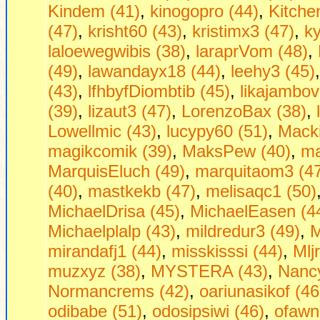
Kindem (41)
,
kinogopro (44)
,
Kitche
(47)
,
krisht60 (43)
,
kristimx3 (47)
,
ky
laloewegwibis (38)
,
laraprVom (48)
,
(49)
,
lawandayx18 (44)
,
leehy3 (45)
(43)
,
lfhbyfDiombtib (45)
,
likajambov
(39)
,
lizaut3 (47)
,
LorenzoBax (38)
,
Lowellmic (43)
,
lucypy60 (51)
,
Macki
magikcomik (39)
,
MaksPew (40)
,
ma
MarquisEluch (49)
,
marquitaom3 (4
(40)
,
mastkekb (47)
,
melisaqc1 (50)
MichaelDrisa (45)
,
MichaelEasen (4
Michaelplalp (43)
,
mildredur3 (49)
,
M
mirandafj1 (44)
,
misskisssi (44)
,
Mljr
muzxyz (38)
,
MYSTERA (43)
,
Nancy
Normancrems (42)
,
oariunasikof (46
odibabe (51)
,
odosipsiwi (46)
,
ofawn