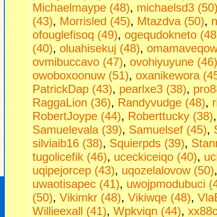
Michaelmaype (48)
,
michaelsd3 (50
(43)
,
Morrisled (45)
,
Mtazdva (50)
,
n
ofouglefisoq (49)
,
ogequdokneto (48
(40)
,
oluahisekuj (48)
,
omamaveqow 
ovmibuccavo (47)
,
ovohiyuyune (46
owoboxoonuw (51)
,
oxanikewora (4
PatrickDap (43)
,
pearlxe3 (38)
,
pro8
RaggaLion (36)
,
Randyvudge (48)
,
RobertJoype (44)
,
Roberttucky (38)
Samuelevala (39)
,
Samuelsef (45)
,
silviaib16 (38)
,
Squierpds (39)
,
Stan
tugolicefik (46)
,
uceckiceiqo (40)
,
uc
uqipejorcep (43)
,
uqozelalovow (50)
uwaotisapec (41)
,
uwojpmodubuci (
(50)
,
Vikimkr (48)
,
Vikiwqe (48)
,
Vla
Willieexall (41)
,
Wpkviqn (44)
,
xx88c