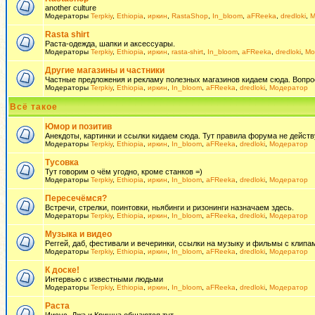
another culture
Модераторы
Terpkiy
,
Ethiopia
,
иркин
,
RastaShop
,
In_bloom
,
aFReeka
,
dredloki
,
М
Rasta shirt
Раста-одежда, шапки и аксессуары.
Модераторы
Terpkiy
,
Ethiopia
,
иркин
,
rasta-shirt
,
In_bloom
,
aFReeka
,
dredloki
,
Мо
Другие магазины и частники
Частные предложения и рекламу полезных магазинов кидаем сюда. Вопросы 
Модераторы
Terpkiy
,
Ethiopia
,
иркин
,
In_bloom
,
aFReeka
,
dredloki
,
Модератор
Всё такое
Юмор и позитив
Анекдоты, картинки и ссылки кидаем сюда. Тут правила форума не действ
Модераторы
Terpkiy
,
Ethiopia
,
иркин
,
In_bloom
,
aFReeka
,
dredloki
,
Модератор
Тусовка
Тут говорим о чём угодно, кроме станков =)
Модераторы
Terpkiy
,
Ethiopia
,
иркин
,
In_bloom
,
aFReeka
,
dredloki
,
Модератор
Пересечёмся?
Встречи, стрелки, поинтовки, ньябинги и ризонинги назначаем здесь.
Модераторы
Terpkiy
,
Ethiopia
,
иркин
,
In_bloom
,
aFReeka
,
dredloki
,
Модератор
Музыка и видео
Реггей, даб, фестивали и вечеринки, ссылки на музыку и фильмы с клипам
Модераторы
Terpkiy
,
Ethiopia
,
иркин
,
In_bloom
,
aFReeka
,
dredloki
,
Модератор
К доске!
Интервью с известными людьми
Модераторы
Terpkiy
,
Ethiopia
,
иркин
,
In_bloom
,
aFReeka
,
dredloki
,
Модератор
Раста