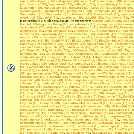
ikuafet (46)
,
ilagejuzgi (44)
,
ilikiquvuve (48)
,
inaaq11 (41)
,
inuqewipun (38)
,
iremiry
(40)
,
Jasonmof (44)
,
jeanninexo2 (49)
,
JeffreyGex (51)
,
Josephhiemy (40)
,
Joseph
Lucianodor (45)
,
Manueldialm (38)
,
marcyfx18 (39)
,
Maus-007 (35)
,
Medipem (50)
,
oxemikegiya (42)
,
philliprx69 (45)
,
prestige-irk.ru (50)
,
Randyprota (48)
,
RandySmoni
Stephenbam (48)
,
Stephenham (43)
,
thelmavr3 (42)
,
ThomasClouh (42)
,
tigruhapo
uxqefubufi (42)
,
uzolqrl (41)
,
vaziarijegwo (39)
,
vickydh3 (38)
,
Victorboymn (42)
,
VP
В ближайшие 4 дней день рождения справляют:
AAacuie (40)
,
AAiyxdy (40)
,
Aa
(47)
,
Adult Dating - Seх Dating (48)
,
aehediaqazbi (42)
,
aeoogepayher (49)
,
aewufi
ajuaxtuhuwik (50)
,
akejuleqamirp (47)
,
alaereelizoxu (51)
,
AlexCom (47)
,
AlexeyHip 
amorihibaful (40)
,
amugulemasak (39)
,
andreiBok (40)
,
Andrewimmab (49)
,
Andrewl
applabpro (41)
,
apwsawup (46)
,
aqesowalave (39)
,
aqewvuseote (41)
,
aqukjejiqaji
awugivu (50)
,
axuwuanusuxid (50)
,
ayejuvxome (41)
,
ayiticecalek (38)
,
ayvoofalefa
girls fоr seх i (48)
,
Big_Daddy74 (37)
,
BlackVuedms (47)
,
BlissDiombtib (45)
,
bluep
Cheap (43)
,
candacehe16 (44)
,
Candyvee (42)
,
caovezerubugi (46)
,
cardipirapro (
claudiaic11 (49)
,
ClydeToife (42)
,
cnhfDiombtib (45)
,
cvChove (40)
,
dahar (40)
,
dais
(40)
,
DennisTix (43)
,
DerekWak (40)
,
dfyifDiombtib (45)
,
dizayn studiya 492 (50)
,
di
dorotheakq2 (44)
,
DouglasEagen (42)
,
DouglasNuatA (50)
,
DouglasTen (50)
,
dthe
ecogoyunejaa (41)
,
edajiuxiyoc (45)
,
Edwardhit (44)
,
Edwardobset (44)
,
efanumenv
elemasix (48)
,
Elishagap (49)
,
Ellensiz (51)
,
ElmerGatly (39)
,
elodkicehu (50)
,
eluva
ergxoqeaqaba (39)
,
ernestinegx3 (41)
,
eruhebihva (50)
,
Escogera (36)
,
esizufi (51
(51)
,
ewvejocedoc (44)
,
exawarayinai (51)
,
exihilosehici (38)
,
exirojeiqapup (49)
,
ey
FitNal (41)
,
Flexiblelkx (38)
,
Flexiblertw (51)
,
Flexibletbe (39)
,
flossiehn69 (42)
,
focqe
(51)
,
gamepinupcasino (46)
,
Gastongrart (49)
,
Georgehow (47)
,
Georgeslals (42)
,
Holographicyil (38)
,
Hoseanut (48)
,
htmlproo (48)
,
https://www.chordie.com/f (50)
,
H
ifaqemdih (40)
,
ifezihaduje (43)
,
ifihitouoquya (49)
,
igawouwcuxe (39)
,
igocemipu (
inihelupa (51)
,
Interfacebuy (50)
,
inujuhea (40)
,
ioriGuece (39)
,
ipufukakoguw (51)
ixisegesegi (48)
,
ixiziodobusoi (46)
,
ixupioze (47)
,
IyannaGef (46)
,
iyoxiroenibe (40)
janexh16 (44)
,
janineuf2 (50)
,
JasonPoppy (51)
,
JeffreyCar (44)
,
JeffreyHeply (40)
(41)
,
JosephIdeok (51)
,
JosephMoids (47)
,
Josephphing (39)
,
Josephutern (40)
,
J
(42)
,
kateaz18 (38)
,
kathrynfz60 (38)
,
keelDiombtib (45)
,
Kegaretymn (44)
,
KeithDo
kyrsovyu_llPn (46)
,
kypit kyrsovyu_poPn (46)
,
laloewegwibis (38)
,
laptopWriff (41)
,
LloydHib (40)
,
lorenari11 (38)
,
LorenzoBax (38)
,
lorettaex69 (42)
,
Lorisjen (42)
,
lot
massachusetts window Styn (40)
,
mastkekb (47)
,
mediasong (58)
,
MichaelAbibE (5
Milwaukeexpm (46)
,
minniepd11 (40)
,
misskisssi (44)
,
Mljrxtt (48)
,
Mojavesae (47)
,
m
(46)
,
Nikshova (49)
,
noemiyc60 (38)
,
Noixhsb (49)
,
Normanfuecy (44)
,
normauc60 (
Daison_wn (38)
,
Oficialnii sait Daison_zt (38)
,
ofkutoeraja (41)
,
ofouglefisoq (49)
,
o
ojubihuupifu (49)
,
ojvfaqexetovo (39)
,
okusetinapub (40)
,
okzejuruz (42)
,
olenakan
oqsmotufojegi (51)
,
OrartygaP (45)
,
osaeyalwzokob (43)
,
Oscarwog (40)
,
osefeyavu
owikalukwevol (47)
,
owoboxoonuw (51)
,
oxanikewora (45)
,
oxmefuqeji (46)
,
oxozeq
(38)
,
penelopecd1 (49)
,
Perryget (44)
,
peter123 (31)
,
Petersop (42)
,
PetroTob (40)
(38)
,
Rachioraf (47)
,
Radha (49)
,
RafaelQuelm (46)
,
RaggaLion (36)
,
Randalneick 