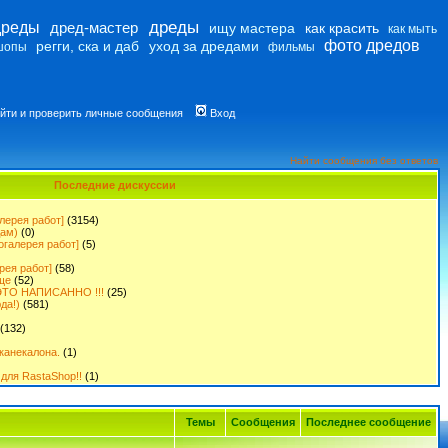
дреды
дреды
дред-мастер
ищу мастера
как красить
как мыть
фото дредов
регги, ска и даб
уход за дредами
шопы
фильмы
йти и проверить личные сообщения
Вход
Найти сообщения без ответов
Последние дискуссии
лерея работ]
(3154)
дам)
(0)
огалерея работ]
(5)
рея работ]
(58)
ще
(52)
ТО НАПИСАННО !!!
(25)
да!)
(581)
(132)
канекалона.
(1)
для RastaShop!!
(1)
Темы
Сообщения
Последнее сообщение