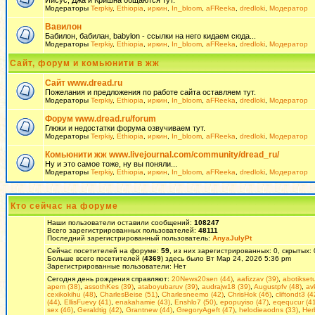
Иисус, Джа и Кришна общаются тут.
Модераторы
Terpkiy
,
Ethiopia
,
иркин
,
In_bloom
,
aFReeka
,
dredloki
,
Модератор
Вавилон
Бабилон, бабилан, babylon - ссылки на него кидаем сюда...
Модераторы
Terpkiy
,
Ethiopia
,
иркин
,
In_bloom
,
aFReeka
,
dredloki
,
Модератор
Сайт, форум и комьюнити в жж
Сайт www.dread.ru
Пожелания и предложения по работе сайта оставляем тут.
Модераторы
Terpkiy
,
Ethiopia
,
иркин
,
In_bloom
,
aFReeka
,
dredloki
,
Модератор
Форум www.dread.ru/forum
Глюки и недостатки форума озвучиваем тут.
Модераторы
Terpkiy
,
Ethiopia
,
иркин
,
In_bloom
,
aFReeka
,
dredloki
,
Модератор
Комьюнити жж www.livejournal.com/community/dread_ru/
Ну и это самое тоже, ну вы поняли...
Модераторы
Terpkiy
,
Ethiopia
,
иркин
,
In_bloom
,
aFReeka
,
dredloki
,
Модератор
Кто сейчас на форуме
Наши пользователи оставили сообщений:
108247
Всего зарегистрированных пользователей:
48111
Последний зарегистрированный пользователь:
AnyaJulyPt
Сейчас посетителей на форуме:
59
, из них зарегистрированных: 0, скрытых:
Больше всего посетителей (
4369
) здесь было Вт Мар 24, 2026 5:36 pm
Зарегистрированные пользователи: Нет
Сегодня день рождения справляют:
20News20sen (44)
,
aafizzav (39)
,
abotikset
apem (38)
,
assothKes (39)
,
ataboyubaruv (39)
,
audrajw18 (39)
,
Augustpfv (48)
,
av
cexikokihu (48)
,
CharlesBeise (51)
,
Charlesneemo (42)
,
ChrisHok (46)
,
cliftondt3 (4
(44)
,
EllisFuevy (41)
,
enakahamie (43)
,
Enshlo7 (50)
,
epopuyiso (47)
,
eqequcur (41
sex (46)
,
Geraldtig (42)
,
Grantnew (44)
,
GregoryAgeft (47)
,
helodieaodns (33)
,
Her