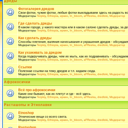
Дреды
Фотогалерея дредов
Свои фотки, чужие фотки, любые фотки выкладываем здесь на радость всем
Модераторы
Terpkiy
,
Ethiopia
,
иркин
,
In_bloom
,
aFReeka
,
dredloki
,
Модератор
Где сделать дреды
В каком городе, у какого мастера или в каком салоне сделать дреды, за де
Модераторы
Terpkiy
,
Ethiopia
,
иркин
,
In_bloom
,
aFReeka
,
dredloki
,
Модератор
Как сделать дреды
Способы плетения, валяния начесывания и украшения дредов - обсуждаем
Модераторы
Terpkiy
,
Ethiopia
,
иркин
,
In_bloom
,
aFReeka
,
dredloki
,
Модератор
Как ухаживать за дредом
Когда подкручивать дреды, чем их мыть, как их подравнивать - обсуждаем
Модераторы
Terpkiy
,
Ethiopia
,
иркин
,
In_bloom
,
aFReeka
,
dredloki
,
Модератор
Ссылки
Полезнае ссылки на тему дредов и т.п. кидаем сюда.
Модераторы
Terpkiy
,
Ethiopia
,
иркин
,
In_bloom
,
aFReeka
,
dredloki
,
Модератор
Афрокосички
Всё про афрокосички
Какие они бывают, как их плетут и где - всё здесь.
Модераторы
Terpkiy
,
Ethiopia
,
иркин
,
In_bloom
,
aFReeka
,
dredloki
,
Модератор
Расташопы и Этнолавки
Etnoshop
Этнические вещи со всего света.
Модераторы
Terpkiy
,
Ethiopia
,
иркин
,
In_bloom
,
aFReeka
,
dredloki
,
Модератор
Rastashop