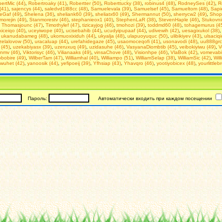
ertMic (44)
,
Robertroaky (41)
,
Robertter (50)
,
Roberttucky (38)
,
robinus4 (48)
,
RodneySes (42)
,
R
(41)
,
sajencys (44)
,
saledvd1l88cc (48)
,
Samuelevala (39)
,
Samuelsef (45)
,
Samueltom (48)
,
Sapi
eGaf (49)
,
Shelena (36)
,
sheliank60 (39)
,
sheliatx60 (49)
,
Shermannut (50)
,
sherrycw2 (49)
,
Shop
morejin (49)
,
Stanmorestv (46)
,
stephanieox1 (40)
,
StephenLaR (38)
,
StevenHaple (46)
,
Stukovn
,
Thomasjounc (47)
,
Timothylef (47)
,
tizicayjog (46)
,
tmohozi (39)
,
toddmd60 (48)
,
tohagemurus (4
iceiqo (40)
,
uceyiwope (40)
,
ucisebahib (44)
,
ucudyipupaaf (44)
,
udivewih (42)
,
uesagixukol (38)
,
ukanudabameg (48)
,
ukomuoxixiduh (44)
,
ukyalja (48)
,
ulapuoyuquc (50)
,
ulibikiyev (43)
,
ulsaciqi
elalovow (50)
,
uracaluap (44)
,
urefahidegaze (45)
,
usaomoceqofi (41)
,
usonavodi (48)
,
uu888grc
 (45)
,
uzekabiyasx (39)
,
uzeruxuq (49)
,
uzidasuhe (46)
,
VasyanaDiombtib (45)
,
veibokiyiwu (49)
,
V
inmv (46)
,
Viktorisyc (46)
,
Vilianaaks (49)
,
vinsaChove (48)
,
Visionhpe (46)
,
VlaBok (42)
,
vomevabi
bobire (49)
,
WilberTam (47)
,
Williamhal (40)
,
Williampo (51)
,
WilliamSelap (38)
,
WilliamSic (42)
,
Will
wuhet (42)
,
yanoosik (44)
,
yefipoeij (39)
,
Yfhsiap (43)
,
Yhavqro (46)
,
yootiyobicex (48)
,
yourlittleb
Пароль:
Автоматически входить при каждом посещении