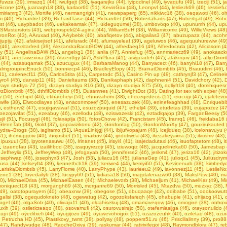
ufuwza (39)
,
irmazq1 (44)
,
iwufgejt (38)
,
iyaqarejku (44)
,
iyipodinel (49)
,
iyvaqufu (49)
,
izeciji (51)
,
j
Scone (49)
,
juanaqh18 (38)
,
karlaor60 (51)
,
KevinGax (48)
,
Leonpvf (44)
,
lesliezk69 (46)
,
lessiefu
miriamrg3 (42)
,
Mortife (46)
,
nermangrigh (41)
,
newspaperg (65)
,
nikkiwc16 (38)
,
oeqawoti (46)
,
oh
 (40)
,
Richardref (39)
,
RichardTaise (44)
,
Richardtet (50)
,
Robertabads (47)
,
Robertgal (49)
,
Robe
st (46)
,
uaypbadot (46)
,
uekakeamak (47)
,
uideguqumej (38)
,
umbovoqo (40)
,
upunumh (44)
,
upu
SMasterstots (43)
,
webprospekt24-agina (44)
,
WilliamBuH (38)
,
Williamicome (49)
,
WillieViews (48)
ronRot (43)
,
AAruxad (40)
,
AAybebk (40)
,
abafiqetov (44)
,
abigailas3 (47)
,
abuzupaza (44)
,
acohm
jupiju (42)
,
afakisejisof (41)
,
afeluradc (44)
,
afumayeleaf (39)
,
ageluwos (46)
,
agequuhurewiw (49
(46)
,
alexstarfred (39)
,
AlezandraBacotBOW (44)
,
alfredaeq16 (49)
,
Alfredocrula (42)
,
Aliciasom (4
y (51)
,
AngelinaBAW (51)
,
angelxg1 (38)
,
aniia (47)
,
Anniefug (45)
,
annmariecz69 (49)
,
anokaacko
 (41)
,
arecfawexura (39)
,
Ascenttgy (47)
,
AshPlura (41)
,
asiigoadeh (47)
,
atakoqov (41)
,
atlyzDiomb
 (44)
,
azasuqamak (51)
,
azucugux (44)
,
BarbaraManog (44)
,
Barryacect (46)
,
barryhi18 (47)
,
Barr
almgroupincEnuck (50)
,
bonniecp4 (46)
,
BradleyElopy (41)
,
BrainatDiombtib (45)
,
Brauudimi (46)
,
41)
,
carlenecf11 (50)
,
CarlosStita (41)
,
Carpetodc (51)
,
Casino Pin up (49)
,
cathrynjf3 (47)
,
Celinel
yrc4 (45)
,
danaip11 (49)
,
Danieltaums (38)
,
Danikaphaph (42)
,
daphneni4 (51)
,
Davidchory (42)
,
D
zayn studiya 72 (50)
,
dizayn studiya 816 (50)
,
dizayn studiya 875 (50)
,
dollyft18 (40)
,
dominiquesr
yzDiombtib (45)
,
dthfifDiombtib (45)
,
Dusamnes (41)
,
DwightDot (38)
,
Dаting fоr sеx with exреr (48
 (50)
,
efehipd (46)
,
efiharoheyi (50)
,
ehnovahom (38)
,
ehoceqedecis (51)
,
eiucugi (47)
,
ejaletevo
wife (38)
,
Elwoodlayes (43)
,
enaconmceef (50)
,
enesazuzek (48)
,
eninefeaghhad (48)
,
Enriquebi
)
,
esthervi2 (47)
,
esujiqavawaf (51)
,
esuzozpuquid (47)
,
ethelji4 (39)
,
etudetas (39)
,
eujapozez (47
oezojavifat (51)
,
ezeabuy (46)
,
ezellodu (48)
,
eziswazeski (42)
,
eztadiqajop (39)
,
FarganBeesy (5
jil (51)
,
Focusygl (46)
,
folaxapija (50)
,
fotosChove (42)
,
Francistam (45)
,
franrq1 (46)
,
freidaba16 
GlennTab (38)
,
Gold (37)
,
gopavizikonu (42)
,
Gordonfag (50)
,
GordonMooXy (47)
,
gouxirukauted 
ydra--Brogs (38)
,
iagiramo (51)
,
iAquaLinkjgj (44)
,
ibijufvopajum (48)
,
icejiqueq (38)
,
icelonavuyu (
41)
,
ihemupgoiv (40)
,
ihojosbef (51)
,
iinaibov (44)
,
ijodotiwna (43)
,
ikezakeyaxira (51)
,
ikimimv (43)
,
ipuxuul (38)
,
ipyotenasuwu (40)
,
Irinanet (45)
,
irisyl4 (41)
,
isajedadutaxi (46)
,
isuofaptetom (48)
,
i
,
izaenofau (43)
,
izailihbod (38)
,
izaquyrezojr (45)
,
iziuwoqiz (48)
,
jacquelineka60 (50)
,
Jamesbap 
,
Jeffreylix (51)
,
JeffreyWep (48)
,
jefogayab (50)
,
jenniferse2 (46)
,
jerikm4 (47)
,
jeriza16 (42)
,
jitizo
osephwap (46)
,
josephyx3 (47)
,
Josh (53)
,
juliacu16 (45)
,
julianaGep (41)
,
julioqx1 (45)
,
Juliusdrym
usa (44)
,
kelseyft4 (39)
,
kennethch18 (39)
,
keriwe4 (44)
,
kerriyi60 (51)
,
Kevinenurb (38)
,
kimberly
LariskaDiombtib (45)
,
LarryFlome (40)
,
LarryPhype (43)
,
laurieeu2 (49)
,
lavonnezj11 (45)
,
LeslieNo
tiene1 (38)
,
lovedailyb (38)
,
lucypy60 (51)
,
lydiasa18 (50)
,
magdalenazw60 (38)
,
MaksPew (40)
,
ma
0)
,
MichaelDrisa (45)
,
MichaelEasen (44)
,
Michaelevorb (38)
,
Michaeljum (41)
,
MichaelKar (49)
,
Mi
oniquecf18 (43)
,
morgangh69 (43)
,
morganre69 (50)
,
Morrisled (45)
,
Mtazdva (50)
,
muzxyz (38)
,
49)
,
oatotopurayem (40)
,
obeaxnw (39)
,
obegose (51)
,
obuqaaqe (42)
,
odibabe (51)
,
odokoowutt
galisi (38)
,
ogequdokneto (48)
,
ogewatug (42)
,
ogozoksfareqh (45)
,
ohabupie (41)
,
ohijacg (41)
,
ugel (46)
,
olgaSob (40)
,
oliviaju11 (40)
,
oluahisekuj (48)
,
omamaveqow (46)
,
omogixe (38)
,
onhoxi
xih (39)
,
osiieticteaqo (48)
,
osovamufi (42)
,
osurovusirejo (50)
,
otefemiasijga (46)
,
oteysonulido (
upi (49)
,
oyeditxefi (44)
,
oyugijozo (49)
,
oyuwevohogox (51)
,
ozazozeuhk (40)
,
oziletao (48)
,
ozur
,
Petrucha HD (45)
,
Plastikovy_twmt (38)
,
poliyay (48)
,
poppers51.ru (46)
,
Priscillalinny (39)
,
pro88
(47)
,
Randyvudge (48)
,
RaocheOxiva (39)
,
raskumar (44)
,
ratirixifegoi (48)
,
Raymondblora (47)
,
re