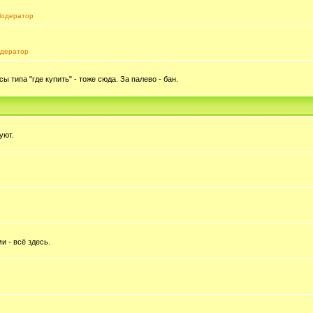
одератор
дератор
типа "где купить" - тоже сюда. За палево - бан.
уют.
и - всё здесь.