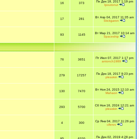
Пн Дек 18, 2017 1:19 pm
16
373
Ipoutonut
Вт Апр 04, 2017 11:35 am
17
281
Stickgaron
Вт Мар 21, 2017 10:14 am
93
1145
Spaceship
Пт Июл 07, 2017 1:17 pm
76
3651
antonch1989
Пн Дек 18, 2017 9:23 pm
279
17257
pleaskin
Вт Ноя 24, 2015 12:10 am
130
7470
Mahaon
Сб Ноя 16, 2024 12:21 am
293
5700
pleaskin
Ср Янв 04, 2017 11:26 pm
4
300
ciferov
Пн Дек 02, 2019 4:28 pm
95
6320