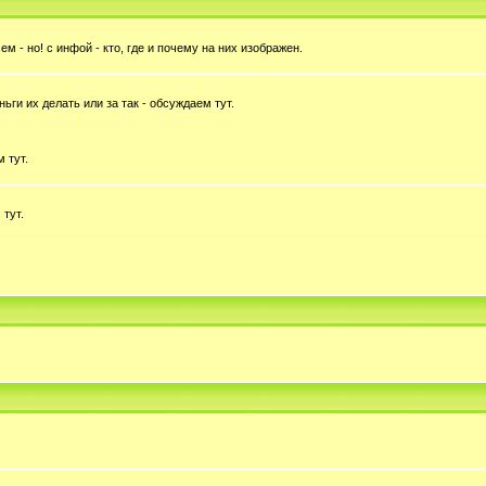
 - но! с инфой - кто, где и почему на них изображен.
ньги их делать или за так - обсуждаем тут.
 тут.
 тут.