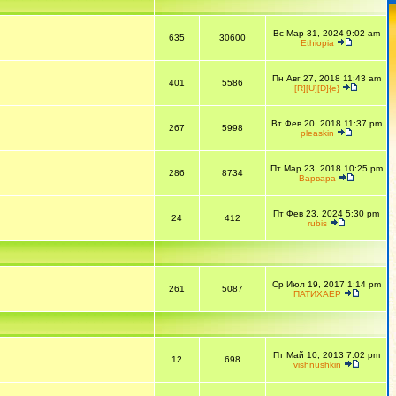
Вс Мар 31, 2024 9:02 am
635
30600
Ethiopia
Пн Авг 27, 2018 11:43 am
401
5586
[R][U][D]{e}
Вт Фев 20, 2018 11:37 pm
267
5998
pleaskin
Пт Мар 23, 2018 10:25 pm
286
8734
Варвара
Пт Фев 23, 2024 5:30 pm
24
412
rubis
Ср Июл 19, 2017 1:14 pm
261
5087
ПАТИХАЕР
Пт Май 10, 2013 7:02 pm
12
698
vishnushkin