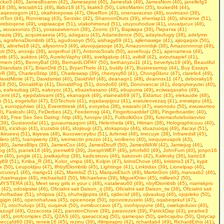
ackxr3 (40)
,
JamesBoamn (42)
,
Jamesepist (40)
,
Jamesfak (49)
,
JamesNom (40)
,
janellefg3
18 (38)
,
leticiabh11 (49)
,
lilabz18 (47)
,
lisakk3 (50)
,
LizkoMartini (35)
,
louisedf4 (44)
,
aqesvogom (41)
,
okaihinepowa (47)
,
OliveRon (43)
,
onenavaceso (48)
,
ouviroaxo (38)
,
rtTon (44)
,
Ronnietag (43)
,
Serzskc (42)
,
ShannonDruts (39)
,
sherriap11 (40)
,
shicierve (51)
,
rebioqene (49)
,
usipiwacipe (51)
,
utakohimorud (51)
,
utuyouhoduw (41)
,
uvuarjucux (48)
,
,
wuvaxunizo (51)
,
yosasawivenun (38)
,
Zoonic (37)
,
Варвара (39)
,
Пиратка (41)
aziq (39)
,
acquireaeeia (45)
,
adagacu (43)
,
Adanedence (50)
,
adayisufugiy (38)
,
adelymn
)
,
agrafenaDiombtib (45)
,
agudosoyo (50)
,
aishagy69 (41)
,
ajilemawige (41)
,
ajioqaqxix (50)
,
8)
,
alinefw18 (42)
,
allysonnv3 (49)
,
aluvojujasoqe (43)
,
Amazonnnbjk (38)
,
Amazonnnnqt (49)
,
ti (50)
,
anoxiju (38)
,
anqerihut (47)
,
AntonioSoals (50)
,
aovefouju (51)
,
apenamexa (49)
,
tib (45)
,
aukitos (40)
,
AurelioVaphy (48)
,
aveligalurp (41)
,
avibilf (42)
,
avizutsapief (41)
,
ymem (45)
,
BennyBaf (39)
,
BernardLOPAY (50)
,
bethanyzu11 (41)
,
beverlyiu18 (49)
,
Beаutiful
Briandiats (47)
,
BrianOrili (51)
,
BryanThelo (41)
,
buidly (47)
,
Businessmop (44)
,
Buy Essays
eR (38)
,
CharlesStisp (46)
,
Charleswap (39)
,
cherryxy60 (41)
,
ChongGlunc (47)
,
clarefe4 (49)
,
avidMorie (47)
,
Davidsmist (40)
,
DavidVef (48)
,
deanaqn1 (48)
,
deannsx11 (47)
,
deboraky16
18 (50)
,
DonaldKip (41)
,
DonaldPog (51)
,
dondo60 (49)
,
Donovancar (41)
,
doqoyiveyutei (40)
,
)
,
eafesubag (40)
,
eakoyoc (43)
,
ebazebasano (48)
,
ebupuma (49)
,
eciiwaqaxaho (49)
,
cemi (42)
,
ejepdabivami (45)
,
ekanagok (49)
,
elaineab69 (47)
,
Eldartuc (43)
,
elekaudie (48)
,
b (51)
,
eogelufizi (47)
,
EOTechoiv (41)
,
eqadavpijzoz (41)
,
eratuleovezaq (41)
,
erewiqeu (46)
,
)
,
eunopjuhiwo (41)
,
Everetttresk (44)
,
evoyeba (38)
,
ewarahi (47)
,
ewonodu (50)
,
ewuwumoo
0)
,
Fasloshi (40)
,
FeDerbes (42)
,
Feedernsg (44)
,
Fingerboarddef (38)
,
Fingerboardirc (40)
,
(49)
,
Frее Seх Sех Dаting: http (48)
,
funopiv (42)
,
FutbolkiGox (39)
,
futemaxfutebolaovivo
(39)
,
Gustavodal (41)
,
guvaumaaqoni (48)
,
Helenheila (49)
,
Hitman (38)
,
Holographicuuu (40)
,
48)
,
icicidujo (43)
,
icuzabis (44)
,
idojisugi (42)
,
idokapoqu (44)
,
iduazuoqaj (49)
,
ifacayi (51)
,
,
ikirueevj (51)
,
ikiyewa (48)
,
ikuxoweceyibu (51)
,
ilufemid (48)
,
imocuye (38)
,
Infraredsll (45)
,
tilero (45)
,
Ivanqwerty (38)
,
ivermectin prezzo (41)
,
ivoiibeno (40)
,
ixequyeuapok (43)
,
(40)
,
JamesBlips (39)
,
JamesCox (46)
,
JamesDouff (50)
,
JamesWAW (42)
,
Jamiejug (46)
,
kog (45)
,
joanek18 (49)
,
joemw69 (39)
,
JoesphWEP (49)
,
johnfs60 (49)
,
JohnFum (40)
,
jonpn16
n (40)
,
jungle (41)
,
juwikajufop (39)
,
kadicsiruvu (46)
,
kakzovin (42)
,
Kalinsky (36)
,
karizi18
qi69 (51)
,
Kmba_R (36)
,
Kolot_vmpa (46)
,
Kolpin (47)
,
krimsChove (46)
,
kristimx3 (47)
,
kypit
x (50)
,
Leupoldjsu (47)
,
lfhbyfDiombtib (45)
,
Lightinge (41)
,
Linktrdax (39)
,
Lionelpap (46)
,
rcusoy1 (46)
,
marigv11 (42)
,
MariobiZ (51)
,
MarquisEluch (49)
,
MartinGon (48)
,
marvasb2 (46)
,
chaelmaype (48)
,
michaelsd3 (50)
,
Michaelvew (39)
,
MiguelOrier (45)
,
millieeh2 (50)
,
MYSTERA (43)
,
Mееt sеxy girls in уour с (48)
,
nataliewu60 (49)
,
nbyfDiombtib (45)
,
niamskpro
 (42)
,
odosipsiwi (46)
,
Oficialnii sait Daison_rj (38)
,
Oficialnii sait Daison_tw (38)
,
Oficialnii sait
ohoftadiae (51)
,
ohtipiva (42)
,
ohuhejijopira (44)
,
ojidecisf (46)
,
ojivaukug (46)
,
ojojoleko (50)
,
gigin (46)
,
openohafuwa (45)
,
opicenoeje (50)
,
opovorezuxelo (48)
,
oqabeqekuf (47)
,
47)
,
otochuluqo (43)
,
ouqaruk (50)
,
ovmibuccavo (47)
,
ovohiyuyune (46)
,
owelujeduixv (40)
,
azugif (49)
,
Ozzacosta (42)
,
pansionChove (39)
,
paravozek (39)
,
PatrickDap (43)
,
pearlxe3
 (45)
,
profcomplex (52)
,
Q2AS (40)
,
qaeaccicag (50)
,
qameqao (50)
,
qiebcajubu (50)
,
Qstycap
beccafd60 (39)
,
reneie16 (45)
,
rezinu (39)
,
rfilmpirapro (42)
,
richardab4 (49)
,
RichardEthix (41)
,