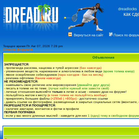
dreadlocks
как сд
Вернуться на сайт
Поиск по фору
Текущее время Пт Авг 07, 2026 7:28 pm
Список форумов
Объявления
ЗАПРЕЩАЕТСЯ:
- пропаганда расизма, нацизма и тупой агрессии
(бан навсегда)
- упоминание веществ, наркомании и алкоголизма в любом виде
(кроме топика юмор)
- явное оскорбление собеседников
(пара наездов - бан на месяц)
- реклама офтопика
(баним навсегда)
НЕ РЕКОМЕНДУЕТСЯ:
- навязывать свою религию или мировоззрения
(уважайте друг друга)
- писать в топике не по теме.
(лучше найти нужный или завести свой)
- личные отношения выясняйте
только
в личке и аське - никаких драк на форуме!
- пользуйтесь матом к месту
(в теме топика не пользуйтесь вообще)
- прикреплять большие файлы
(>250кб | >800px)
- достаточно ссылки
- давать ссылки на фотографии, размещенные в закрытых социальных сетях (вконтакте, 
РАЗРЕШАЕТСЯ И ПООЩРЯЕТСЯ:
- наличие аватарки, контактов и фотки в профиле
ПЕРВАЯ ПОПРАВКА
- если у вас много длинных мыслей - заведите для них
1 (одну) тему в свободном форум