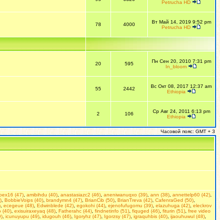
Petrucha HD
Вт Май 14, 2019 9:52 pm
78
4000
Petrucha HD
Пн Сен 20, 2010 7:31 pm
20
595
In_bloom
Вс Окт 08, 2017 12:37 am
55
2442
Ethiopia
Ср Авг 24, 2011 6:13 pm
2
106
Ethiopia
Часовой пояс: GMT + 3
doex16 (47)
,
amibihdu (40)
,
anastasiazc2 (46)
,
aneniwanuqxo (39)
,
ann (38)
,
annettelp60 (42)
,
)
,
BobbieVoips (40)
,
brandymn4 (47)
,
BrianCib (50)
,
BrianTreva (42)
,
CafenraGed (50)
,
)
,
ecegeue (48)
,
Edwinblede (42)
,
egokohi (44)
,
ejenofufugomu (39)
,
elazuhuga (42)
,
eleckrov
 (40)
,
exisuiraxeyaq (48)
,
Fatherahc (44)
,
findnetinfo (51)
,
fiquged (46)
,
fiturin (51)
,
free video
9)
,
icunuyupu (49)
,
idugouh (46)
,
Igoryhz (47)
,
Igorzsy (47)
,
igraquhbis (40)
,
ijaouhuwul (48)
,