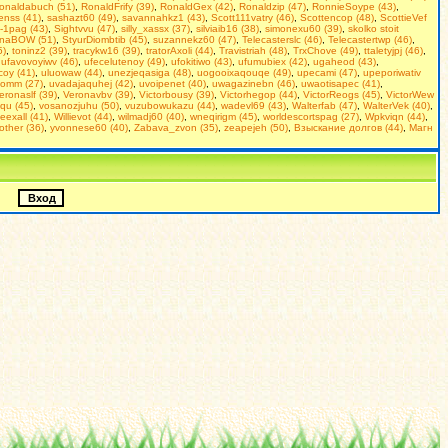
onaldabuch (51)
,
RonaldFrify (39)
,
RonaldGex (42)
,
Ronaldzip (47)
,
RonnieSoype (43)
,
enss (41)
,
sashazt60 (49)
,
savannahkz1 (43)
,
Scott111vatry (46)
,
Scottencop (48)
,
ScottieVef
-1pag (43)
,
Sightvvu (47)
,
silly_xassx (37)
,
silviaib16 (38)
,
simonexu60 (39)
,
skolko stoit
inaBOW (51)
,
StyurDiombtib (45)
,
suzannekz60 (47)
,
Telecasterslc (46)
,
Telecastertwp (46)
,
5)
,
toninz2 (39)
,
tracykw16 (39)
,
tratorAxoli (44)
,
Travistriah (48)
,
TrxChove (49)
,
ttaletyjpj (46)
,
,
ufavovoyiwv (46)
,
ufecelutenoy (49)
,
ufokitiwo (43)
,
ufumubiex (42)
,
ugaheod (43)
,
coy (41)
,
uluowaw (44)
,
unezjeqasiga (48)
,
uogooixaqouqe (49)
,
upecami (47)
,
upeporiwativ
omm (27)
,
uvadajaquhej (42)
,
uvoipenet (40)
,
uwagazinebn (46)
,
uwaotisapec (41)
,
eronaslf (39)
,
Veronavbv (39)
,
Victorbousy (39)
,
Victorhegop (44)
,
VictorReogs (45)
,
VictorWew
qu (45)
,
vosanozjuhu (50)
,
vuzubowukazu (44)
,
wadevl69 (43)
,
Walterfab (47)
,
WalterVek (40)
,
ieexall (41)
,
Willievot (44)
,
wilmadj60 (40)
,
wneqirigm (45)
,
worldescortspag (27)
,
Wpkviqn (44)
,
rother (36)
,
yvonnese60 (40)
,
Zabava_zvon (35)
,
zeapejeh (50)
,
Взыскание долгов (44)
,
Магн