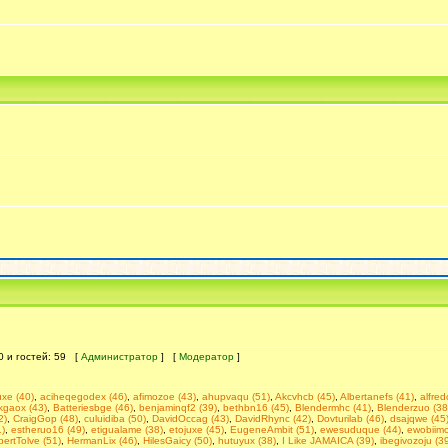
 0 и гостей: 59 [
Администратор
] [
Модератор
]
uxe (40)
,
aciheqegodex (46)
,
afimozoe (43)
,
ahupvaqu (51)
,
Akcvhcb (45)
,
Albertanefs (41)
,
alfre
kgaox (43)
,
Batteriesbge (46)
,
benjaminqf2 (39)
,
bethbn16 (45)
,
Blendermhc (41)
,
Blenderzuo (38
2)
,
CraigGop (48)
,
culuidiba (50)
,
DavidOccag (43)
,
DavidRhync (42)
,
Dovturilab (46)
,
dsajqwe (45
)
,
estheruo16 (49)
,
etigualame (38)
,
etojuxe (45)
,
EugeneAmbit (51)
,
ewesuduque (44)
,
ewobiimo
bertTolve (51)
,
HermanLix (46)
,
HilesGaicy (50)
,
hutuyux (38)
,
I Like JAMAICA (39)
,
ibegivozoju (3