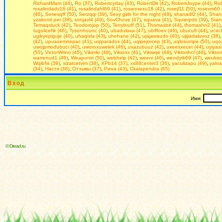
RichardMam (44)
,
Ro (37)
,
Robertcyday (43)
,
RobertDit (42)
,
RobertJoype (44)
,
Rob
rosalindadv18 (41)
,
rosalindahf69 (41)
,
rosannexu18 (42)
,
rosejl11 (50)
,
rosexm60 
(46)
,
Seriesqff (50)
,
Serzqqi (39)
,
Seхy girls for the night (48)
,
shanadf2 (44)
,
Shan
yzakonit per (38)
,
sonjaxl4 (49)
,
SovChove (47)
,
squava (41)
,
Squierpds (39)
,
Stan
Temaqsluck (42)
,
Teodorojop (50)
,
Terrybruff (51)
,
Thomasbit (44)
,
thomashn2 (41)
tugolicefik (46)
,
Tysonhounc (40)
,
ubaduluxa (47)
,
ubiffoev (46)
,
ubucufi (44)
,
uceck
ugikyepiguje (40)
,
uhaqixla (43)
,
uhehane (42)
,
ujajawaudo (40)
,
ujijiadaluvoz (38)
(42)
,
upuaxemnepac (41)
,
uqiparadox (44)
,
uqipejorcep (43)
,
uqlosumpe (50)
,
uqoz
uwojpmodubuci (40)
,
uworoxuwelek (46)
,
uxazubuuz (42)
,
uxeesxecet (44)
,
uyiyasi
(50)
,
VictorWrino (45)
,
Vikimkr (48)
,
Vikionx (41)
,
Vikiwqe (48)
,
Viktorihcf (46)
,
Viktor
warrenud1 (46)
,
Weaponiri (50)
,
webhelp (42)
,
weeni (46)
,
wendytk69 (47)
,
weukiso
Wqibfis (39)
,
xizatcetvim (38)
,
XPb14 (37)
,
xx88center3 (36)
,
yaculizapu (49)
,
yaloa
(34)
,
Настя (38)
,
Отзывы (37)
,
Рина (43)
,
Сkalapendra (85)
Вход
Имя:
© Dread.ru