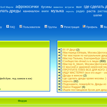
афрокосички
где сделать 
бусины
вши
Боб Марли
вавилон
встречи
елать дреды
музыка
канекалон
раста
книги
радио
раста
перхоть
шапки
му
FAQ
Пользователи
Группы
Регистрация
Профиль
Во
R I P Децл
(2)
Мастерица Ethiopia, Москва [фотога
Чат мастеров по натуральным дре
Мастер Пальма, Екатеринбург [фот
Сообщество dread.ru в лицах
(800)
Мастер In_bloom, Москва [фотогале
О вкусной и здоровой немясной пи
ПРОЧТИТЕ ПЛИЗ ВСЕ ДЛЯ КОГО Э
ИЩУ МАСТЕРА!!! (все кто ищет - сю
Дрэды в минске
(2)
где сделать дреды кроме москвы :)
фейсбуке, под замком в жж)
перхоть
(82)
Подскажите, пожалуйста. Дреды из 
Dance Raggae!
(6)
е
Ищем поставщиков бусин для дред 
Форум