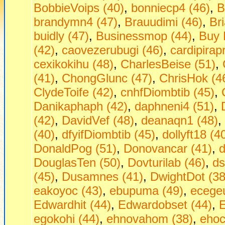
BobbieVoips (40)
,
bonniecp4 (46)
,
B
brandymn4 (47)
,
Brauudimi (46)
,
Br
buidly (47)
,
Businessmop (44)
,
Buy 
(42)
,
caovezerubugi (46)
,
cardipirap
cexikokihu (48)
,
CharlesBeise (51)
,
(41)
,
ChongGlunc (47)
,
ChrisHok (4
ClydeToife (42)
,
cnhfDiombtib (45)
,
Danikaphaph (42)
,
daphneni4 (51)
,
(42)
,
DavidVef (48)
,
deanaqn1 (48)
,
(40)
,
dfyifDiombtib (45)
,
dollyft18 (4
DonaldPog (51)
,
Donovancar (41)
,
d
DouglasTen (50)
,
Dovturilab (46)
,
ds
(45)
,
Dusamnes (41)
,
DwightDot (38
eakoyoc (43)
,
ebupuma (49)
,
ecege
Edwardhit (44)
,
Edwardobset (44)
,
E
egokohi (44)
,
ehnovahom (38)
,
ehoc