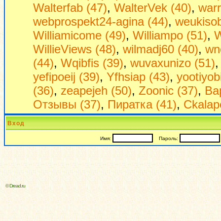
Walterfab (47)
,
WalterVek (40)
,
warr
webprospekt24-agina (44)
,
weukisob
Williamicome (49)
,
Williampo (51)
,
W
WillieViews (48)
,
wilmadj60 (40)
,
wn
(44)
,
Wqibfis (39)
,
wuvaxunizo (51)
yefipoeij (39)
,
Yfhsiap (43)
,
yootiyob
(36)
,
zeapejeh (50)
,
Zoonic (37)
,
Ва
Отзывы (37)
,
Пиратка (41)
,
Сkalap
Вход
Имя:
Пароль:
© Dread.ru