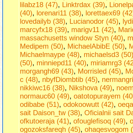
lilabz18 (47)
,
Linktrdax (39)
,
Lionelp
(40)
,
lorenari11 (38)
,
lorettaex69 (42
lovedailyb (38)
,
Lucianodor (45)
,
lyd
marcyfx18 (39)
,
marigv11 (42)
,
Mari
massachusetts window Styn (40)
,
m
Medipem (50)
,
MichaelAbibE (50)
,
M
Michaelmaype (48)
,
michaelsd3 (50
(50)
,
minniepd11 (40)
,
miriamrg3 (42
morgangh69 (43)
,
Morrisled (45)
,
Mo
с (48)
,
nbyfDiombtib (45)
,
nermangri
nikkiwc16 (38)
,
Nikshova (49)
,
noem
normauc60 (49)
,
oatotopurayem (40
odibabe (51)
,
odokoowutt (42)
,
oeqa
sait Daison_tw (38)
,
Oficialnii sait 
ofkutoeraja (41)
,
ofouglefisoq (49)
,
ogozoksfareqh (45)
,
ohaqesvogom (