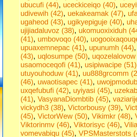
ubucufi (44)
,
uceckiceiqo (40)
,
ucey
udivewih (42)
,
uekakeamak (47)
,
uf
ugaheod (43)
,
ugikyepiguje (40)
,
uha
ujijiadaluvoz (38)
,
ukomuoxixiduh (4
(41)
,
umbovoqo (40)
,
uogooixaqouqe
upuaxemnepac (41)
,
upunumh (44)
(43)
,
uqlosumpe (50)
,
uqozelalovow 
usaomoceqofi (41)
,
usipiwacipe (51)
utuyouhoduw (41)
,
uu888grcomm (2
(46)
,
uwaotisapec (41)
,
uwojpmodubu
uxqefubufi (42)
,
uyiyasi (45)
,
uzekab
(41)
,
VasyanaDiombtib (45)
,
vaziari
vickydh3 (38)
,
Victorbousy (39)
,
Vic
(45)
,
VictorWew (50)
,
Vikimkr (48)
,
Viktorinmv (46)
,
Viktorisyc (46)
,
Vili
vomevabiqu (45)
,
VPSMasterstots (