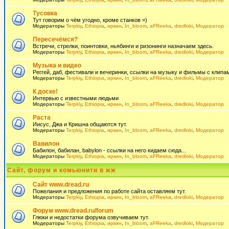
Тусовка
Тут говорим о чём угодно, кроме станков =)
Модераторы
Terpkiy
,
Ethiopia
,
иркин
,
In_bloom
,
aFReeka
,
dredloki
,
Модератор
Пересечёмся?
Встречи, стрелки, поинтовки, ньябинги и ризонинги назначаем здесь.
Модераторы
Terpkiy
,
Ethiopia
,
иркин
,
In_bloom
,
aFReeka
,
dredloki
,
Модератор
Музыка и видео
Реггей, даб, фестивали и вечеринки, ссылки на музыку и фильмы с клипам
Модераторы
Terpkiy
,
Ethiopia
,
иркин
,
In_bloom
,
aFReeka
,
dredloki
,
Модератор
К доске!
Интервью с известными людьми
Модераторы
Terpkiy
,
Ethiopia
,
иркин
,
In_bloom
,
aFReeka
,
dredloki
,
Модератор
Раста
Иисус, Джа и Кришна общаются тут.
Модераторы
Terpkiy
,
Ethiopia
,
иркин
,
In_bloom
,
aFReeka
,
dredloki
,
Модератор
Вавилон
Бабилон, бабилан, babylon - ссылки на него кидаем сюда...
Модераторы
Terpkiy
,
Ethiopia
,
иркин
,
In_bloom
,
aFReeka
,
dredloki
,
Модератор
Сайт, форум и комьюнити в жж
Сайт www.dread.ru
Пожелания и предложения по работе сайта оставляем тут.
Модераторы
Terpkiy
,
Ethiopia
,
иркин
,
In_bloom
,
aFReeka
,
dredloki
,
Модератор
Форум www.dread.ru/forum
Глюки и недостатки форума озвучиваем тут.
Модераторы
Terpkiy
,
Ethiopia
,
иркин
,
In_bloom
,
aFReeka
,
dredloki
,
Модератор