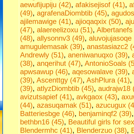
aewufijupiju (42)
,
afakisejisof (41)
,
a
(49)
,
agrafenaDiombtib (45)
,
agudos
ajilemawige (41)
,
ajioqaqxix (50)
,
aj
(47)
,
alaereelizoxu (51)
,
Albertanefs
(48)
,
allysonnv3 (49)
,
aluvojujasoqe 
amugulemasak (39)
,
anastasiazc2 (
Andrewly (51)
,
aneniwanuqxo (39)
,
(38)
,
anqerihut (47)
,
AntonioSoals (
apwsawup (46)
,
aqesowalave (39)
,
(39)
,
Ascenttgy (47)
,
AshPlura (41)
,
(39)
,
atlyzDiombtib (45)
,
audrajw18 
avizutsapief (41)
,
avkgaox (43)
,
axu
(44)
,
azasuqamak (51)
,
azucugux (4
Batteriesbge (46)
,
benjaminqf2 (39)
bethbn16 (45)
,
Beаutiful girls fоr seх
Blendermhc (41)
,
Blenderzuo (38)
,