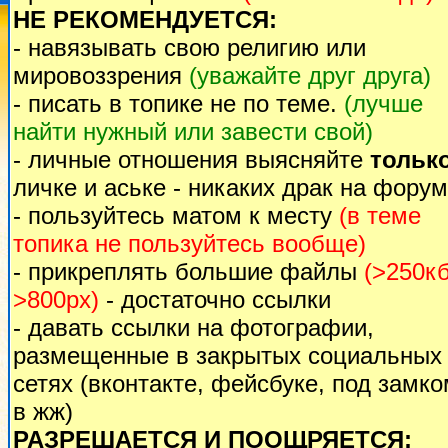
НЕ РЕКОМЕНДУЕТСЯ:
- навязывать свою религию или
мировоззрения
(уважайте друг друга)
- писать в топике не по теме.
(лучше
найти нужный или завести свой)
- личные отношения выясняйте
тольк
личке и аське - никаких драк на форум
- пользуйтесь матом к месту
(в теме
топика не пользуйтесь вообще)
- прикреплять большие файлы
(>250кб
>800px)
- достаточно ссылки
- давать ссылки на фотографии,
размещенные в закрытых социальных
сетях (вконтакте, фейсбуке, под замк
в жж)
РАЗРЕШАЕТСЯ И ПООЩРЯЕТСЯ: