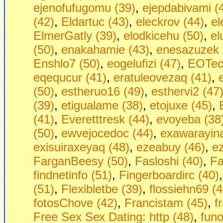
ejenofufugomu (39)
,
ejepdabivami (
(42)
,
Eldartuc (43)
,
eleckrov (44)
,
el
ElmerGatly (39)
,
elodkicehu (50)
,
el
(50)
,
enakahamie (43)
,
enesazuzek 
Enshlo7 (50)
,
eogelufizi (47)
,
EOTech
eqequcur (41)
,
eratuleovezaq (41)
,
(50)
,
estheruo16 (49)
,
esthervi2 (47
(39)
,
etigualame (38)
,
etojuxe (45)
,
(41)
,
Everetttresk (44)
,
evoyeba (38
(50)
,
ewvejocedoc (44)
,
exawarayina
exisuiraxeyaq (48)
,
ezeabuy (46)
,
ez
FarganBeesy (50)
,
Fasloshi (40)
,
Fa
findnetinfo (51)
,
Fingerboardirc (40)
(51)
,
Flexibletbe (39)
,
flossiehn69 (4
fotosChove (42)
,
Francistam (45)
,
f
Frее Seх Sех Dаting: http (48)
,
funo