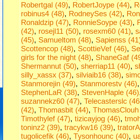
Robertgal (49)
,
RobertJoype (44)
,
R
robinus4 (48)
,
RodneySes (42)
,
Ron
Ronaldzip (47)
,
RonnieSoype (43)
,
(42)
,
rosejl11 (50)
,
rosexm60 (41)
,
s
(45)
,
Samueltom (48)
,
Sapienss (41
Scottencop (48)
,
ScottieVef (46)
,
Se
girls for the night (48)
,
ShaneGaf (4
Shermannut (50)
,
sherriap11 (40)
,
s
silly_xassx (37)
,
silviaib16 (38)
,
sim
Stanmorejin (49)
,
Stanmorestv (46)
StephenLaR (38)
,
StevenHaple (46)
suzannekz60 (47)
,
Telecasterslc (46
(42)
,
Thomasbit (44)
,
ThomasClouh 
Timothylef (47)
,
tizicayjog (46)
,
tmoh
toninz2 (39)
,
tracykw16 (39)
,
tratorA
tugolicefik (46)
,
Tysonhounc (40)
,
u