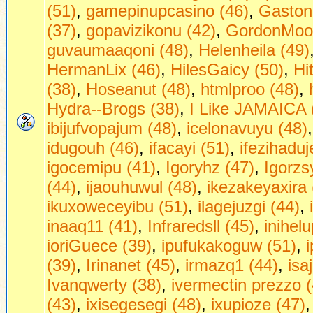
(51)
,
gamepinupcasino (46)
,
Gastong
(37)
,
gopavizikonu (42)
,
GordonMoo
guvaumaaqoni (48)
,
Helenheila (49)
HermanLix (46)
,
HilesGaicy (50)
,
Hi
(38)
,
Hoseanut (48)
,
htmlproo (48)
,
Hydra--Brogs (38)
,
I Like JAMAICA 
ibijufvopajum (48)
,
icelonavuyu (48)
idugouh (46)
,
ifacayi (51)
,
ifezihaduj
igocemipu (41)
,
Igoryhz (47)
,
Igorzs
(44)
,
ijaouhuwul (48)
,
ikezakeyaxira 
ikuxoweceyibu (51)
,
ilagejuzgi (44)
,
inaaq11 (41)
,
Infraredsll (45)
,
inihel
ioriGuece (39)
,
ipufukakoguw (51)
,
(39)
,
Irinanet (45)
,
irmazq1 (44)
,
isa
Ivanqwerty (38)
,
ivermectin prezzo (
(43)
,
ixisegesegi (48)
,
ixupioze (47)