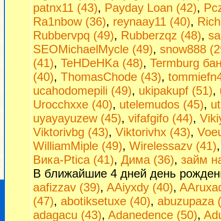
patnx11 (43)
,
Payday Loan (42)
,
Pcz
Ra1nbow (36)
,
reynaay11 (40)
,
Rich
Rubbervpq (49)
,
Rubberzqz (48)
,
sa
SEOMichaelMycle (49)
,
snow888 (2
(41)
,
TeHDeHKa (48)
,
Termburg бан
(40)
,
ThomasChode (43)
,
tommiefn4
ucahodomepili (49)
,
ukipakupf (51)
,
Urocchxxe (40)
,
utelemudos (45)
,
u
uyayayuzew (45)
,
vifafgifo (44)
,
Viki
Viktorivbg (43)
,
Viktorivhx (43)
,
Voeu
WilliamMiple (49)
,
Wirelessazv (41)
Вика-Ptica (41)
,
Дима (36)
,
займ на
В ближайшие 4 дней день рожден
aafizzav (39)
,
AAiyxdy (40)
,
AAruxad
(47)
,
abotiksetuxe (40)
,
abuzupaza (
adagacu (43)
,
Adanedence (50)
,
Adu