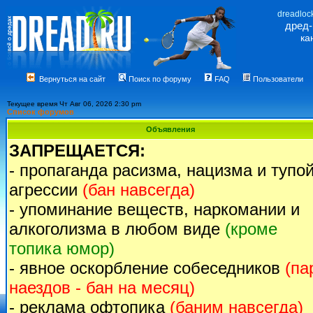
dreadloc
дред
ка
Вернуться на сайт
Поиск по форуму
FAQ
Пользователи
Текущее время Чт Авг 06, 2026 2:30 pm
Список форумов
Объявления
ЗАПРЕЩАЕТСЯ:
- пропаганда расизма, нацизма и тупо
агрессии
(бан навсегда)
- упоминание веществ, наркомании и
алкоголизма в любом виде
(кроме
топика юмор)
- явное оскорбление собеседников
(па
наездов - бан на месяц)
- реклама офтопика
(баним навсегда)