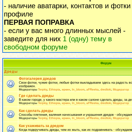
- наличие аватарки, контактов и фотки
профиле
ПЕРВАЯ ПОПРАВКА
- если у вас много длинных мыслей -
заведите для них
1 (одну) тему в
свободном форуме
Форум
Дреды
Фотогалерея дредов
Свои фотки, чужие фотки, любые фотки выкладываем здесь на радость всем
изображен.
Модераторы
Terpkiy
,
Ethiopia
,
иркин
,
In_bloom
,
aFReeka
,
dredloki
,
Модератор
Где сделать дреды
В каком городе, у какого мастера или в каком салоне сделать дреды, за де
Модераторы
Terpkiy
,
Ethiopia
,
иркин
,
In_bloom
,
aFReeka
,
dredloki
,
Модератор
Как сделать дреды
Способы плетения, валяния начесывания и украшения дредов - обсуждаем
Модераторы
Terpkiy
,
Ethiopia
,
иркин
,
In_bloom
,
aFReeka
,
dredloki
,
Модератор
Как ухаживать за дредом
Когда подкручивать дреды, чем их мыть, как их подравнивать - обсуждаем