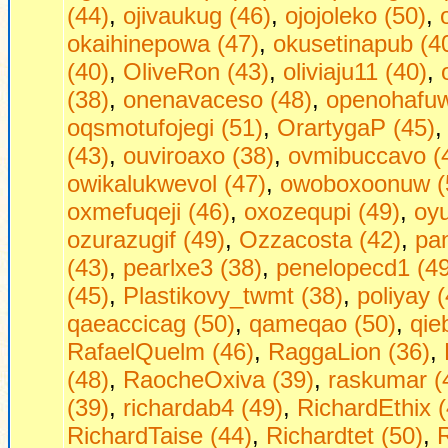
(44)
,
ojivaukug (46)
,
ojojoleko (50)
,
okaihinepowa (47)
,
okusetinapub (4
(40)
,
OliveRon (43)
,
oliviaju11 (40)
,
(38)
,
onenavaceso (48)
,
openohafuw
oqsmotufojegi (51)
,
OrartygaP (45)
(43)
,
ouviroaxo (38)
,
ovmibuccavo (
owikalukwevol (47)
,
owoboxoonuw (
oxmefuqeji (46)
,
oxozequpi (49)
,
oyu
ozurazugif (49)
,
Ozzacosta (42)
,
pa
(43)
,
pearlxe3 (38)
,
penelopecd1 (49
(45)
,
Plastikovy_twmt (38)
,
poliyay 
qaeaccicag (50)
,
qameqao (50)
,
qie
RafaelQuelm (46)
,
RaggaLion (36)
,
(48)
,
RaocheOxiva (39)
,
raskumar (
(39)
,
richardab4 (49)
,
RichardEthix (
RichardTaise (44)
,
Richardtet (50)
,