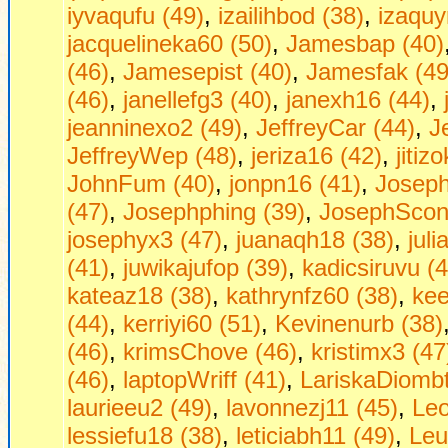
iyvaqufu (49)
,
izailihbod (38)
,
izaquy
jacquelineka60 (50)
,
Jamesbap (40)
(46)
,
Jamesepist (40)
,
Jamesfak (49
(46)
,
janellefg3 (40)
,
janexh16 (44)
,
jeanninexo2 (49)
,
JeffreyCar (44)
,
J
JeffreyWep (48)
,
jeriza16 (42)
,
jitiz
JohnFum (40)
,
jonpn16 (41)
,
Joseph
(47)
,
Josephphing (39)
,
JosephScon
josephyx3 (47)
,
juanaqh18 (38)
,
jul
(41)
,
juwikajufop (39)
,
kadicsiruvu (
kateaz18 (38)
,
kathrynfz60 (38)
,
kee
(44)
,
kerriyi60 (51)
,
Kevinenurb (38)
(46)
,
krimsChove (46)
,
kristimx3 (47
(46)
,
laptopWriff (41)
,
LariskaDiombt
laurieeu2 (49)
,
lavonnezj11 (45)
,
Leo
lessiefu18 (38)
,
leticiabh11 (49)
,
Leu