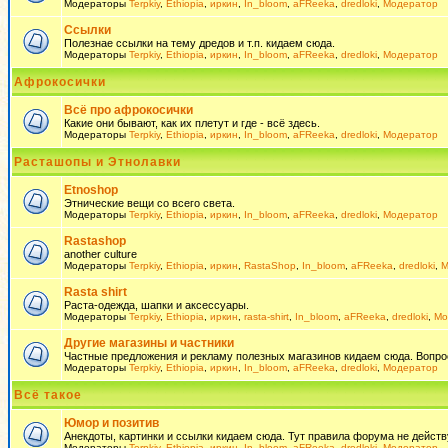
Модераторы
Terpkiy
,
Ethiopia
,
иркин
,
In_bloom
,
aFReeka
,
dredloki
,
Модератор
Ссылки
Полезнае ссылки на тему дредов и т.п. кидаем сюда.
Модераторы
Terpkiy
,
Ethiopia
,
иркин
,
In_bloom
,
aFReeka
,
dredloki
,
Модератор
Афрокосички
Всё про афрокосички
Какие они бывают, как их плетут и где - всё здесь.
Модераторы
Terpkiy
,
Ethiopia
,
иркин
,
In_bloom
,
aFReeka
,
dredloki
,
Модератор
Расташопы и Этнолавки
Etnoshop
Этнические вещи со всего света.
Модераторы
Terpkiy
,
Ethiopia
,
иркин
,
In_bloom
,
aFReeka
,
dredloki
,
Модератор
Rastashop
another culture
Модераторы
Terpkiy
,
Ethiopia
,
иркин
,
RastaShop
,
In_bloom
,
aFReeka
,
dredloki
,
М
Rasta shirt
Раста-одежда, шапки и аксессуары.
Модераторы
Terpkiy
,
Ethiopia
,
иркин
,
rasta-shirt
,
In_bloom
,
aFReeka
,
dredloki
,
Мо
Другие магазины и частники
Частные предложения и рекламу полезных магазинов кидаем сюда. Вопросы 
Модераторы
Terpkiy
,
Ethiopia
,
иркин
,
In_bloom
,
aFReeka
,
dredloki
,
Модератор
Всё такое
Юмор и позитив
Анекдоты, картинки и ссылки кидаем сюда. Тут правила форума не действ
Модераторы
Terpkiy
,
Ethiopia
,
иркин
,
In_bloom
,
aFReeka
,
dredloki
,
Модератор