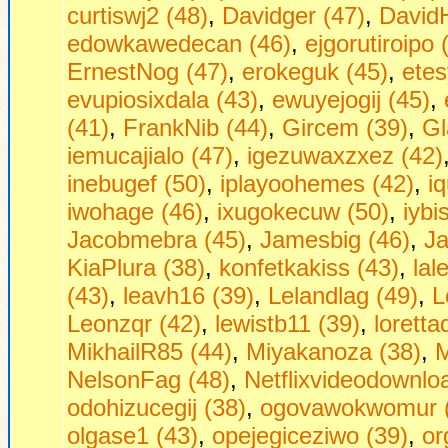
curtiswj2 (48)
,
Davidger (47)
,
David
edowkawedecan (46)
,
ejgorutiroipo 
ErnestNog (47)
,
erokeguk (45)
,
etes
evupiosixdala (43)
,
ewuyejogij (45)
,
(41)
,
FrankNib (44)
,
Gircem (39)
,
Gl
iemucajialo (47)
,
igezuwaxzxez (42)
inebugef (50)
,
iplayoohemes (42)
,
i
iwohage (46)
,
ixugokecuw (50)
,
iybi
Jacobmebra (45)
,
Jamesbig (46)
,
Ja
KiaPlura (38)
,
konfetkakiss (43)
,
lal
(43)
,
leavh16 (39)
,
Lelandlag (49)
,
L
Leonzqr (42)
,
lewistb11 (39)
,
loretta
MikhailR85 (44)
,
Miyakanoza (38)
,
M
NelsonFag (48)
,
Netflixvideodownlo
odohizucegij (38)
,
ogovawokwomur 
olgase1 (43)
,
opejegiceziwo (39)
,
or