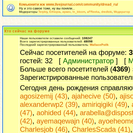
Комьюнити жж www.livejournal.com/community/dread_ru/
Ну и это самое тоже, ну вы поняли...
Модераторы
Terpkiy
,
Ethiopia
,
иркин
,
In_bloom
,
aFReeka
,
dredloki
,
Модератор
Кто сейчас на форуме
Наши пользователи оставили сообщений:
108247
Всего зарегистрированных пользователей:
48098
Последний зарегистрированный пользователь:
WallacePoilk
Сейчас посетителей на форуме:
3
гостей: 32 [
Администратор
] [
М
Больше всего посетителей (
4369
)
Зарегистрированные пользовател
Сегодня день рождения справляю
agosizemij (43)
,
ajahecive (50)
,
ajis
alexanderwp2 (39)
,
amiriqigiki (49)
,
(47)
,
aohided (44)
,
arabella@dispos
(42)
,
ayemaqewajn (40)
,
ayoeheome
Charlesjob (46)
,
CharlesScada (41)