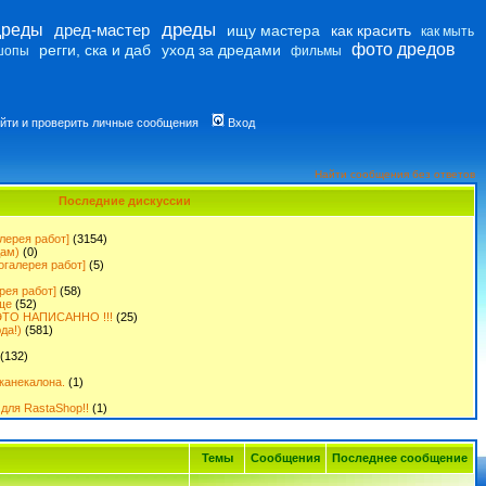
дреды
дреды
дред-мастер
ищу мастера
как красить
как мыть
фото дредов
регги, ска и даб
уход за дредами
шопы
фильмы
йти и проверить личные сообщения
Вход
Найти сообщения без ответов
Последние дискуссии
лерея работ]
(3154)
дам)
(0)
огалерея работ]
(5)
рея работ]
(58)
ще
(52)
ТО НАПИСАННО !!!
(25)
да!)
(581)
(132)
канекалона.
(1)
для RastaShop!!
(1)
Темы
Сообщения
Последнее сообщение