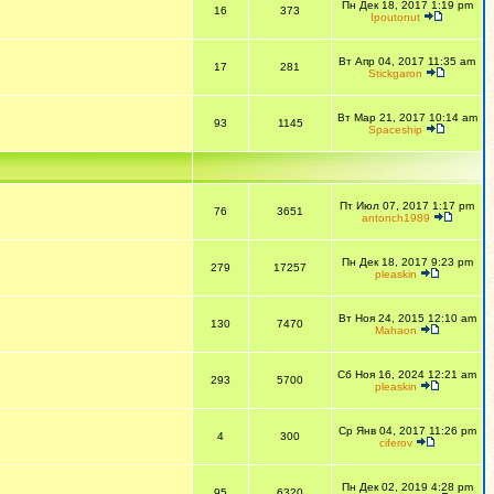
Пн Дек 18, 2017 1:19 pm
16
373
Ipoutonut
Вт Апр 04, 2017 11:35 am
17
281
Stickgaron
Вт Мар 21, 2017 10:14 am
93
1145
Spaceship
Пт Июл 07, 2017 1:17 pm
76
3651
antonch1989
Пн Дек 18, 2017 9:23 pm
279
17257
pleaskin
Вт Ноя 24, 2015 12:10 am
130
7470
Mahaon
Сб Ноя 16, 2024 12:21 am
293
5700
pleaskin
Ср Янв 04, 2017 11:26 pm
4
300
ciferov
Пн Дек 02, 2019 4:28 pm
95
6320