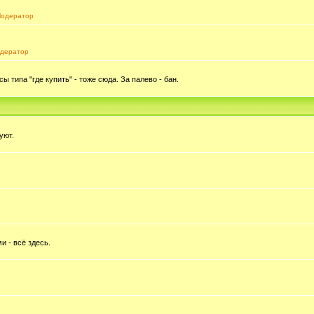
одератор
дератор
типа "где купить" - тоже сюда. За палево - бан.
уют.
и - всё здесь.