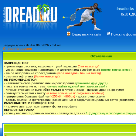
dreadlocks
как сд
Вернуться на сайт
Поиск по фору
Текущее время Чт Авг 06, 2026 7:54 am
Список форумов
Объявления
ЗАПРЕЩАЕТСЯ:
- пропаганда расизма, нацизма и тупой агрессии
(бан навсегда)
- упоминание веществ, наркомании и алкоголизма в любом виде
(кроме топика юмор)
- явное оскорбление собеседников
(пара наездов - бан на месяц)
- реклама офтопика
(баним навсегда)
НЕ РЕКОМЕНДУЕТСЯ:
- навязывать свою религию или мировоззрения
(уважайте друг друга)
- писать в топике не по теме.
(лучше найти нужный или завести свой)
- личные отношения выясняйте
только
в личке и аське - никаких драк на форуме!
- пользуйтесь матом к месту
(в теме топика не пользуйтесь вообще)
- прикреплять большие файлы
(>250кб | >800px)
- достаточно ссылки
- давать ссылки на фотографии, размещенные в закрытых социальных сетях (вконтакте, 
РАЗРЕШАЕТСЯ И ПООЩРЯЕТСЯ:
- наличие аватарки, контактов и фотки в профиле
ПЕРВАЯ ПОПРАВКА
- если у вас много длинных мыслей - заведите для них
1 (одну) тему в свободном форум