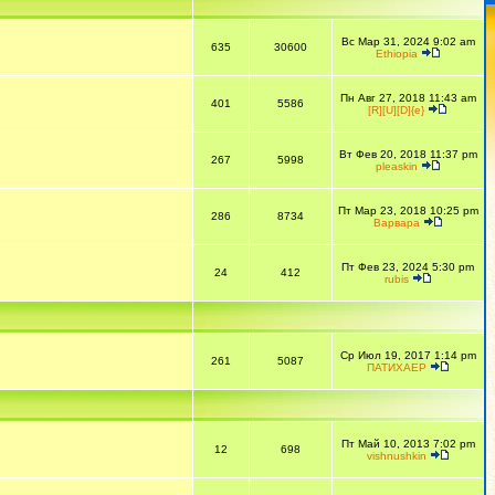
Вс Мар 31, 2024 9:02 am
635
30600
Ethiopia
Пн Авг 27, 2018 11:43 am
401
5586
[R][U][D]{e}
Вт Фев 20, 2018 11:37 pm
267
5998
pleaskin
Пт Мар 23, 2018 10:25 pm
286
8734
Варвара
Пт Фев 23, 2024 5:30 pm
24
412
rubis
Ср Июл 19, 2017 1:14 pm
261
5087
ПАТИХАЕР
Пт Май 10, 2013 7:02 pm
12
698
vishnushkin