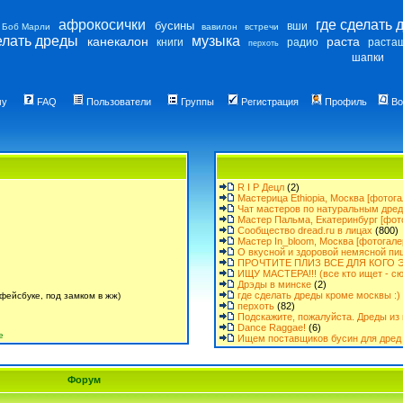
афрокосички
где сделать 
бусины
вши
Боб Марли
вавилон
встречи
елать дреды
музыка
канекалон
раста
книги
радио
раста
перхоть
шапки
му
FAQ
Пользователи
Группы
Регистрация
Профиль
Во
R I P Децл
(2)
Мастерица Ethiopia, Москва [фотога
Чат мастеров по натуральным дре
Мастер Пальма, Екатеринбург [фот
Сообщество dread.ru в лицах
(800)
Мастер In_bloom, Москва [фотогале
О вкусной и здоровой немясной пи
ПРОЧТИТЕ ПЛИЗ ВСЕ ДЛЯ КОГО Э
ИЩУ МАСТЕРА!!! (все кто ищет - сю
Дрэды в минске
(2)
где сделать дреды кроме москвы :)
фейсбуке, под замком в жж)
перхоть
(82)
Подскажите, пожалуйста. Дреды из 
Dance Raggae!
(6)
е
Ищем поставщиков бусин для дред 
Форум