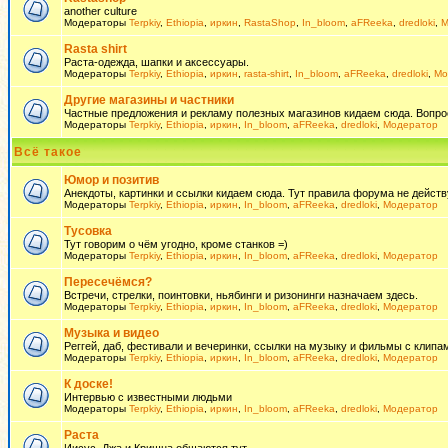
another culture
Модераторы
Terpkiy
,
Ethiopia
,
иркин
,
RastaShop
,
In_bloom
,
aFReeka
,
dredloki
,
М
Rasta shirt
Раста-одежда, шапки и аксессуары.
Модераторы
Terpkiy
,
Ethiopia
,
иркин
,
rasta-shirt
,
In_bloom
,
aFReeka
,
dredloki
,
Мо
Другие магазины и частники
Частные предложения и рекламу полезных магазинов кидаем сюда. Вопросы 
Модераторы
Terpkiy
,
Ethiopia
,
иркин
,
In_bloom
,
aFReeka
,
dredloki
,
Модератор
Всё такое
Юмор и позитив
Анекдоты, картинки и ссылки кидаем сюда. Тут правила форума не действ
Модераторы
Terpkiy
,
Ethiopia
,
иркин
,
In_bloom
,
aFReeka
,
dredloki
,
Модератор
Тусовка
Тут говорим о чём угодно, кроме станков =)
Модераторы
Terpkiy
,
Ethiopia
,
иркин
,
In_bloom
,
aFReeka
,
dredloki
,
Модератор
Пересечёмся?
Встречи, стрелки, поинтовки, ньябинги и ризонинги назначаем здесь.
Модераторы
Terpkiy
,
Ethiopia
,
иркин
,
In_bloom
,
aFReeka
,
dredloki
,
Модератор
Музыка и видео
Реггей, даб, фестивали и вечеринки, ссылки на музыку и фильмы с клипам
Модераторы
Terpkiy
,
Ethiopia
,
иркин
,
In_bloom
,
aFReeka
,
dredloki
,
Модератор
К доске!
Интервью с известными людьми
Модераторы
Terpkiy
,
Ethiopia
,
иркин
,
In_bloom
,
aFReeka
,
dredloki
,
Модератор
Раста