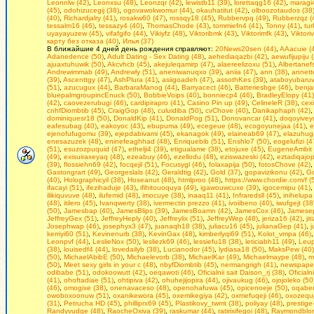
Leonnlw (42)
,
Leonxsu (48)
,
Leonzqr (42)
,
lewistb11 (39)
,
lorettaqg16 (42)
,
maragi4
(45)
,
odohizucegij (38)
,
ogovawokwomur (44)
,
okauhatitut (42)
,
olboozotaudos (38
(40)
,
Richardjalry (41)
,
rosakw60 (47)
,
rossqy18 (45)
,
Rubbervpq (49)
,
Rubberzqz (
tessalm16 (46)
,
tessazy4 (40)
,
ThomasChode (43)
,
tommiefn4 (41)
,
Tonny (41)
,
tu
uyayayuzew (45)
,
vifafgifo (44)
,
Vikiyfz (48)
,
Viktoribmk (43)
,
Viktorimfk (43)
,
Viktori
карту без отказа (40)
,
Илья (37)
В ближайшие 4 дней день рождения справляют:
20News20sen (44)
,
AAacuie (
Adanedence (50)
,
Adult Dating - Seх Dating (48)
,
aehediaqazbi (42)
,
aewufijupiju 
ajuaxtuhuwik (50)
,
Akcvhcb (45)
,
akejuleqamirp (47)
,
alaereelizoxu (51)
,
Albertanefs
Andrewimmab (49)
,
Andrewly (51)
,
aneniwanuqxo (39)
,
aniia (47)
,
ann (38)
,
annett
(39)
,
Ascenttgy (47)
,
AshPlura (41)
,
asiigoadeh (47)
,
assothKes (39)
,
ataboyubaruv
(51)
,
azucugux (44)
,
BarbaraManog (44)
,
Barryacect (46)
,
Batteriesbge (46)
,
benja
bluepalmgroupincEnuck (50)
,
BobbieVoips (40)
,
bonniecp4 (46)
,
BradleyElopy (41)
(42)
,
caovezerubugi (46)
,
cardipirapro (41)
,
Casino Pin up (49)
,
CelineleR (38)
,
cex
cnhfDiombtib (45)
,
CraigGop (48)
,
culuidiba (50)
,
cvChove (40)
,
Danikaphaph (42)
dominiquesr18 (50)
,
DonaldKip (41)
,
DonaldPog (51)
,
Donovancar (41)
,
doqoyiveyu
eafesubag (40)
,
eakoyoc (43)
,
ebupuma (49)
,
ecegeue (48)
,
ecogoyunejaa (41)
,
e
ejenofufugomu (39)
,
ejepdabivami (45)
,
ekanagok (49)
,
elaineab69 (47)
,
elazuhug
enesazuzek (48)
,
eninefeaghhad (48)
,
Enriquebib (51)
,
Enshlo7 (50)
,
eogelufizi (4
(51)
,
esuzozpuquid (47)
,
ethelji4 (39)
,
etigualame (38)
,
etojuxe (45)
,
EugeneAmbit 
(49)
,
exisuiraxeyaq (48)
,
ezeabuy (46)
,
ezellodu (48)
,
eziswazeski (42)
,
eztadiqajop
(39)
,
flossiehn69 (42)
,
focqejil (51)
,
Focusygl (46)
,
folaxapija (50)
,
fotosChove (42)
Gastongrart (49)
,
Georgeslals (42)
,
Geraldtig (42)
,
Gold (37)
,
gopavizikonu (42)
,
Go
(40)
,
Holographicyil (38)
,
Hoseanut (48)
,
htmlproo (48)
,
https://www.chordie.com/f (
ifacayi (51)
,
ifezihaduje (43)
,
ifihitouoquya (49)
,
igawouwcuxe (39)
,
igocemipu (41)
ilikiquvuve (48)
,
ilufemid (48)
,
imocuye (38)
,
inaaq11 (41)
,
Infraredsll (45)
,
inihelupa
(48)
,
itilero (45)
,
Ivanqwerty (38)
,
ivermectin prezzo (41)
,
ivoiibeno (40)
,
iwufgejt (38
(50)
,
Jamesbap (40)
,
JamesBlips (39)
,
JamesBoamn (42)
,
JamesCox (46)
,
Jamesep
JeffreyGex (51)
,
JeffreyHeply (40)
,
Jeffreylix (51)
,
JeffreyWep (48)
,
jeriza16 (42)
,
ji
Josephwap (46)
,
josephyx3 (47)
,
juanaqh18 (38)
,
juliacu16 (45)
,
julianaGep (41)
,
j
kerriyi60 (51)
,
Kevinenurb (38)
,
KevinGax (48)
,
kimberlyqi69 (51)
,
Kolot_vmpa (46)
Leonpvf (44)
,
LeslieNox (50)
,
lesliezk69 (46)
,
lessiefu18 (38)
,
leticiabh11 (49)
,
Leup
(38)
,
louisedf4 (44)
,
lovedailyb (38)
,
Lucianodor (45)
,
lydiasa18 (50)
,
MaksPew (40)
(50)
,
MichaelAbibE (50)
,
Michaelevorb (38)
,
MichaelKar (49)
,
Michaelmaype (48)
,
m
(50)
,
Mееt sеxy girls in уour с (48)
,
nbyfDiombtib (45)
,
nermangrigh (41)
,
newspaper
odibabe (51)
,
odokoowutt (42)
,
oeqawoti (46)
,
Oficialnii sait Daison_rj (38)
,
Oficialn
(41)
,
ohoftadiae (51)
,
ohtipiva (42)
,
ohuhejijopira (44)
,
ojivaukug (46)
,
ojojoleko (50
(46)
,
omogixe (38)
,
onenavaceso (48)
,
openohafuwa (45)
,
opicenoeje (50)
,
oqabeq
owoboxoonuw (51)
,
oxanikewora (45)
,
oxemikegiya (42)
,
oxmefuqeji (46)
,
oxozequp
(31)
,
Petrucha HD (45)
,
philliprx69 (45)
,
Plastikovy_twmt (38)
,
poliyay (48)
,
prestige-
Randyvudge (48)
,
RaocheOxiva (39)
,
raskumar (44)
,
ratirixifegoi (48)
,
Raymondblor