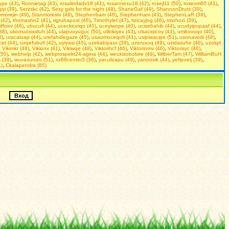
pe (43)
,
Ronnietag (43)
,
rosalindadv18 (41)
,
rosannexu18 (42)
,
rosejl11 (50)
,
rosexm60 (41)
,
qi (39)
,
Serzskc (42)
,
Seхy girls for the night (48)
,
ShaneGaf (49)
,
ShannonDruts (39)
,
morejin (49)
,
Stanmorestv (46)
,
Stephenbam (48)
,
Stephenham (43)
,
StephenLaR (38)
,
(42)
,
thomashn2 (41)
,
tigruhapost (46)
,
Timothylef (47)
,
tizicayjog (46)
,
tmohozi (39)
,
iffoev (46)
,
ubucufi (44)
,
uceckiceiqo (40)
,
uceyiwope (40)
,
ucisebahib (44)
,
ucudyipupaaf (44)
,
(38)
,
ukomuoxixiduh (44)
,
ulapuoyuquc (50)
,
ulibikiyev (43)
,
ulsaciqicoy (41)
,
umbovoqo (40)
,
0)
,
uracaluap (44)
,
urefahidegaze (45)
,
usaomoceqofi (41)
,
usipiwacipe (51)
,
usonavodi (48)
,
et (44)
,
uxqefubufi (42)
,
uyiyasi (45)
,
uzekabiyasx (39)
,
uzeruxuq (49)
,
uzidasuhe (46)
,
uzolqrl
,
Vikimkr (48)
,
Vikionx (41)
,
Vikiwqe (48)
,
Viktorihcf (46)
,
Viktorinmv (46)
,
Viktorisyc (46)
,
(50)
,
webhelp (42)
,
webprospekt24-agina (44)
,
weukisobobire (49)
,
WilberTam (47)
,
WilliamBuH
 (39)
,
wuvaxunizo (51)
,
xx88center3 (36)
,
yaculizapu (49)
,
yanoosik (44)
,
yefipoeij (39)
,
)
,
Сkalapendra (85)