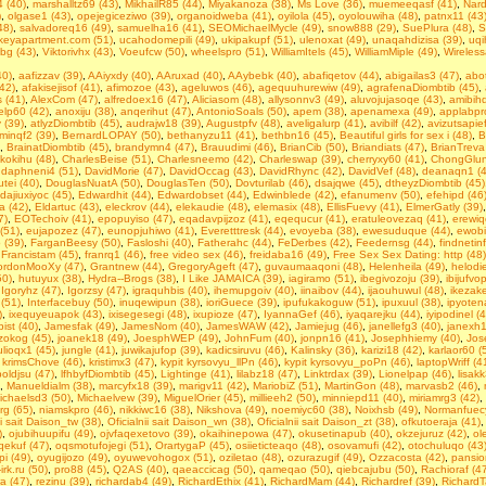
 (40)
,
marshalltz69 (43)
,
MikhailR85 (44)
,
Miyakanoza (38)
,
Ms Love (36)
,
muemeeqasf (41)
,
Nard
)
,
olgase1 (43)
,
opejegiceziwo (39)
,
organoidweba (41)
,
oyilola (45)
,
oyolouwiha (48)
,
patnx11 (43
48)
,
salvadoreq16 (49)
,
samuelha16 (41)
,
SEOMichaelMycle (49)
,
snow888 (29)
,
SuePlura (48)
,
S
rkeyapartment.com (51)
,
ucahodomepili (49)
,
ukipakupf (51)
,
ulenoxat (49)
,
unaqahdizisa (39)
,
uqi
vbg (43)
,
Viktorivhx (43)
,
Voeufcw (50)
,
wheelspro (51)
,
WilliamItels (45)
,
WilliamMiple (49)
,
Wireless
40)
,
aafizzav (39)
,
AAiyxdy (40)
,
AAruxad (40)
,
AAybebk (40)
,
abafiqetov (44)
,
abigailas3 (47)
,
abot
(42)
,
afakisejisof (41)
,
afimozoe (43)
,
ageluwos (46)
,
agequuhurewiw (49)
,
agrafenaDiombtib (45)
,
 (41)
,
AlexCom (47)
,
alfredoex16 (47)
,
Aliciasom (48)
,
allysonnv3 (49)
,
aluvojujasoqe (43)
,
amibihd
elp60 (42)
,
anoxiju (38)
,
anqerihut (47)
,
AntonioSoals (50)
,
apem (38)
,
apenamexa (49)
,
applabpr
 (39)
,
atlyzDiombtib (45)
,
audrajw18 (39)
,
Augustpfv (48)
,
aveligalurp (41)
,
avibilf (42)
,
avizutsapief
minqf2 (39)
,
BernardLOPAY (50)
,
bethanyzu11 (41)
,
bethbn16 (45)
,
Beаutiful girls fоr seх i (48)
,
B
,
BrainatDiombtib (45)
,
brandymn4 (47)
,
Brauudimi (46)
,
BrianCib (50)
,
Briandiats (47)
,
BrianTreva
ikokihu (48)
,
CharlesBeise (51)
,
Charlesneemo (42)
,
Charleswap (39)
,
cherryxy60 (41)
,
ChongGlun
,
daphneni4 (51)
,
DavidMorie (47)
,
DavidOccag (43)
,
DavidRhync (42)
,
DavidVef (48)
,
deanaqn1 (4
tei (40)
,
DouglasNuatA (50)
,
DouglasTen (50)
,
Dovturilab (46)
,
dsajqwe (45)
,
dtheyzDiombtib (45)
dajiuxiyoc (45)
,
Edwardhit (44)
,
Edwardobset (44)
,
Edwinblede (42)
,
efanumenv (50)
,
efehipd (46
a (42)
,
Eldartuc (43)
,
eleckrov (44)
,
elekaudie (48)
,
elemasix (48)
,
EllisFuevy (41)
,
ElmerGatly (39)
7)
,
EOTechoiv (41)
,
epopuyiso (47)
,
eqadavpijzoz (41)
,
eqequcur (41)
,
eratuleovezaq (41)
,
erewiq
(51)
,
eujapozez (47)
,
eunopjuhiwo (41)
,
Everetttresk (44)
,
evoyeba (38)
,
ewesuduque (44)
,
ewobi
 (39)
,
FarganBeesy (50)
,
Fasloshi (40)
,
Fatherahc (44)
,
FeDerbes (42)
,
Feedernsg (44)
,
findnetin
,
Francistam (45)
,
franrq1 (46)
,
free video sex (46)
,
freidaba16 (49)
,
Frее Seх Sех Dаting: http (48)
rdonMooXy (47)
,
Grantnew (44)
,
GregoryAgeft (47)
,
guvaumaaqoni (48)
,
Helenheila (49)
,
helodi
50)
,
hutuyux (38)
,
Hydra--Brogs (38)
,
I Like JAMAICA (39)
,
iagiramo (51)
,
ibegivozoju (39)
,
ibijufvo
,
Igoryhz (47)
,
Igorzsy (47)
,
igraquhbis (40)
,
ihemupgoiv (40)
,
iinaibov (44)
,
ijaouhuwul (48)
,
ikezake
 (51)
,
Interfacebuy (50)
,
inuqewipun (38)
,
ioriGuece (39)
,
ipufukakoguw (51)
,
ipuxuul (38)
,
ipyoten
)
,
ixequyeuapok (43)
,
ixisegesegi (48)
,
ixupioze (47)
,
IyannaGef (46)
,
iyaqarejku (44)
,
iyipodinel (
ist (40)
,
Jamesfak (49)
,
JamesNom (40)
,
JamesWAW (42)
,
Jamiejug (46)
,
janellefg3 (40)
,
janexh1
tizokog (45)
,
joanek18 (49)
,
JoesphWEP (49)
,
JohnFum (40)
,
jonpn16 (41)
,
Josephhiemy (40)
,
Jos
ulioqx1 (45)
,
jungle (41)
,
juwikajufop (39)
,
kadicsiruvu (46)
,
Kalinsky (36)
,
karizi18 (42)
,
karlaor60 (
,
krimsChove (46)
,
kristimx3 (47)
,
kypit kyrsovyu_llPn (46)
,
kypit kyrsovyu_poPn (46)
,
laptopWriff (4
oldjsu (47)
,
lfhbyfDiombtib (45)
,
Lightinge (41)
,
lilabz18 (47)
,
Linktrdax (39)
,
Lionelpap (46)
,
lisakk
,
Manueldialm (38)
,
marcyfx18 (39)
,
marigv11 (42)
,
MariobiZ (51)
,
MartinGon (48)
,
marvasb2 (46)
,
ichaelsd3 (50)
,
Michaelvew (39)
,
MiguelOrier (45)
,
millieeh2 (50)
,
minniepd11 (40)
,
miriamrg3 (42)
,
g (65)
,
niamskpro (46)
,
nikkiwc16 (38)
,
Nikshova (49)
,
noemiyc60 (38)
,
Noixhsb (49)
,
Normanfuecy
ii sait Daison_tw (38)
,
Oficialnii sait Daison_wn (38)
,
Oficialnii sait Daison_zt (38)
,
ofkutoeraja (41)
)
,
ojubihuupifu (49)
,
ojvfaqexetovo (39)
,
okaihinepowa (47)
,
okusetinapub (40)
,
okzejuruz (42)
,
ol
ekuf (47)
,
oqsmotufojegi (51)
,
OrartygaP (45)
,
osiieticteaqo (48)
,
osovamufi (42)
,
otochuluqo (43
i (49)
,
oyugijozo (49)
,
oyuwevohogox (51)
,
oziletao (48)
,
ozurazugif (49)
,
Ozzacosta (42)
,
pansio
irk.ru (50)
,
pro88 (45)
,
Q2AS (40)
,
qaeaccicag (50)
,
qameqao (50)
,
qiebcajubu (50)
,
Rachioraf (4
a (47)
,
rezinu (39)
,
richardab4 (49)
,
RichardEthix (41)
,
RichardMam (44)
,
Richardref (39)
,
RichardT