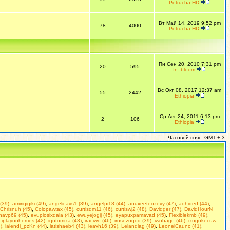
Petrucha HD
Вт Май 14, 2019 9:52 pm
78
4000
Petrucha HD
Пн Сен 20, 2010 7:31 pm
20
595
In_bloom
Вс Окт 08, 2017 12:37 am
55
2442
Ethiopia
Ср Авг 24, 2011 6:13 pm
2
106
Ethiopia
Часовой пояс: GMT + 3
(39)
,
amiriqigiki (49)
,
angelicavs1 (39)
,
angelpi18 (44)
,
anuxeeteozevy (47)
,
aohided (44)
,
Chrisnuh (45)
,
Colopawtax (45)
,
curtisqm11 (46)
,
curtiswj2 (48)
,
Davidger (47)
,
DavidHourN
navp69 (45)
,
evupiosixdala (43)
,
ewuyejogij (45)
,
eyapuxpamavad (45)
,
Flexiblekmb (49)
,
,
iplayoohemes (42)
,
iqutomixa (43)
,
iraciwo (46)
,
irosezoqod (39)
,
iwohage (46)
,
ixugokecuw
)
,
lalendi_pzKn (44)
,
latishaeb4 (43)
,
leavh16 (39)
,
Lelandlag (49)
,
LeonelCaunc (41)
,