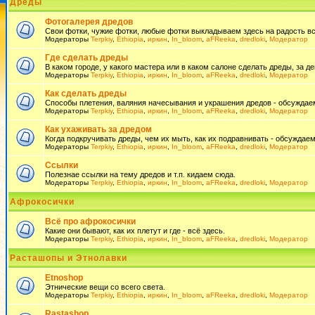
Дреды
Фотогалерея дредов
Свои фотки, чужие фотки, любые фотки выкладываем здесь на радость всем
Модераторы
Terpkiy
,
Ethiopia
,
иркин
,
In_bloom
,
aFReeka
,
dredloki
,
Модератор
Где сделать дреды
В каком городе, у какого мастера или в каком салоне сделать дреды, за де
Модераторы
Terpkiy
,
Ethiopia
,
иркин
,
In_bloom
,
aFReeka
,
dredloki
,
Модератор
Как сделать дреды
Способы плетения, валяния начесывания и украшения дредов - обсуждаем
Модераторы
Terpkiy
,
Ethiopia
,
иркин
,
In_bloom
,
aFReeka
,
dredloki
,
Модератор
Как ухаживать за дредом
Когда подкручивать дреды, чем их мыть, как их подравнивать - обсуждаем
Модераторы
Terpkiy
,
Ethiopia
,
иркин
,
In_bloom
,
aFReeka
,
dredloki
,
Модератор
Ссылки
Полезнае ссылки на тему дредов и т.п. кидаем сюда.
Модераторы
Terpkiy
,
Ethiopia
,
иркин
,
In_bloom
,
aFReeka
,
dredloki
,
Модератор
Афрокосички
Всё про афрокосички
Какие они бывают, как их плетут и где - всё здесь.
Модераторы
Terpkiy
,
Ethiopia
,
иркин
,
In_bloom
,
aFReeka
,
dredloki
,
Модератор
Расташопы и Этнолавки
Etnoshop
Этнические вещи со всего света.
Модераторы
Terpkiy
,
Ethiopia
,
иркин
,
In_bloom
,
aFReeka
,
dredloki
,
Модератор
Rastashop