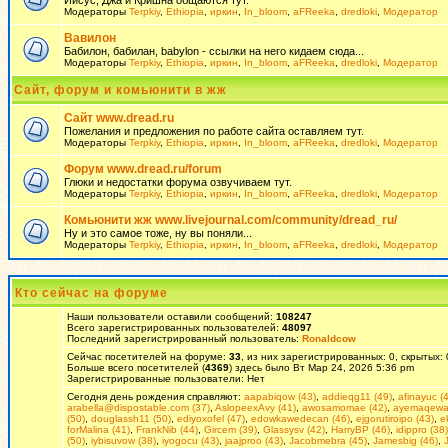
Иисус, Джа и Кришна общаются тут.
Модераторы
Terpkiy
,
Ethiopia
,
иркин
,
In_bloom
,
aFReeka
,
dredloki
,
Модератор
Вавилон
Бабилон, бабилан, babylon - ссылки на него кидаем сюда...
Модераторы
Terpkiy
,
Ethiopia
,
иркин
,
In_bloom
,
aFReeka
,
dredloki
,
Модератор
Сайт, форум и комьюнити в жж
Сайт www.dread.ru
Пожелания и предложения по работе сайта оставляем тут.
Модераторы
Terpkiy
,
Ethiopia
,
иркин
,
In_bloom
,
aFReeka
,
dredloki
,
Модератор
Форум www.dread.ru/forum
Глюки и недостатки форума озвучиваем тут.
Модераторы
Terpkiy
,
Ethiopia
,
иркин
,
In_bloom
,
aFReeka
,
dredloki
,
Модератор
Комьюнити жж www.livejournal.com/community/dread_ru/
Ну и это самое тоже, ну вы поняли...
Модераторы
Terpkiy
,
Ethiopia
,
иркин
,
In_bloom
,
aFReeka
,
dredloki
,
Модератор
Кто сейчас на форуме
Наши пользователи оставили сообщений:
108247
Всего зарегистрированных пользователей:
48097
Последний зарегистрированный пользователь:
Ronaldcow
Сейчас посетителей на форуме:
33
, из них зарегистрированных: 0, скрытых:
Больше всего посетителей (
4369
) здесь было Вт Мар 24, 2026 5:36 pm
Зарегистрированные пользователи: Нет
Сегодня день рождения справляют:
aapabiqow (43)
,
addieqg11 (49)
,
afinayuc (
arabella@dispostable.com (37)
,
AslopeexAvy (41)
,
awosamomae (42)
,
ayemaqewaj
(50)
,
douglassh11 (50)
,
ediyoxofel (47)
,
edowkawedecan (46)
,
ejgorutiroipo (43)
,
e
forMalina (41)
,
FrankNib (44)
,
Gircem (39)
,
Glassysv (42)
,
HarryBP (46)
,
idippro (38)
(50)
,
iybisuvow (38)
,
iyogocu (43)
,
jaajproo (43)
,
Jacobmebra (45)
,
Jamesbig (46)
,