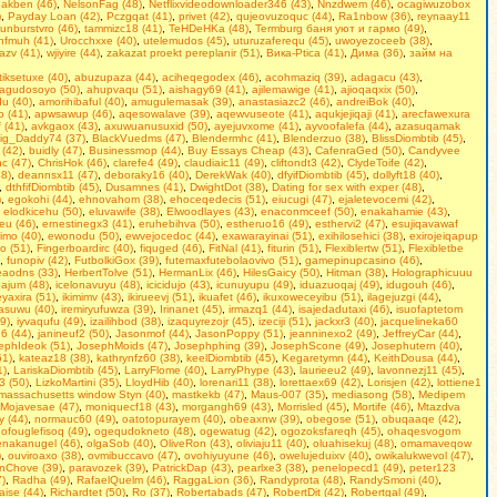
akben (46)
,
NelsonFag (48)
,
Netflixvideodownloader346 (43)
,
Nnzdwem (46)
,
ocagiwuzobox
)
,
Payday Loan (42)
,
Pczgqat (41)
,
privet (42)
,
qujeovuzoquc (44)
,
Ra1nbow (36)
,
reynaay11
unburstvro (46)
,
tammizc18 (41)
,
TeHDeHKa (48)
,
Termburg баня уют и гармо (49)
,
hfmuh (41)
,
Urocchxxe (40)
,
utelemudos (45)
,
uturuzaferequ (45)
,
uwoyezoceeb (38)
,
azv (41)
,
wjiyire (44)
,
zakazat proekt pereplanir (51)
,
Вика-Ptica (41)
,
Дима (36)
,
займ на
iksetuxe (40)
,
abuzupaza (44)
,
aciheqegodex (46)
,
acohmaziq (39)
,
adagacu (43)
,
agudosoyo (50)
,
ahupvaqu (51)
,
aishagy69 (41)
,
ajilemawige (41)
,
ajioqaqxix (50)
,
u (40)
,
amorihibaful (40)
,
amugulemasak (39)
,
anastasiazc2 (46)
,
andreiBok (40)
,
o (41)
,
apwsawup (46)
,
aqesowalave (39)
,
aqewvuseote (41)
,
aqukjejiqaji (41)
,
arecfawexura
 (41)
,
avkgaox (43)
,
axuwuanusuxid (50)
,
ayejuvxome (41)
,
ayvoofalefa (44)
,
azasuqamak
ig_Daddy74 (37)
,
BlackVuedms (47)
,
Blendermhc (41)
,
Blenderzuo (38)
,
BlissDiombtib (45)
,
 (42)
,
buidly (47)
,
Businessmop (44)
,
Buy Essays Cheap (43)
,
CafenraGed (50)
,
Candyvee
c (47)
,
ChrisHok (46)
,
clarefe4 (49)
,
claudiaic11 (49)
,
cliftondt3 (42)
,
ClydeToife (42)
,
8)
,
deannsx11 (47)
,
deboraky16 (40)
,
DerekWak (40)
,
dfyifDiombtib (45)
,
dollyft18 (40)
,
,
dthfifDiombtib (45)
,
Dusamnes (41)
,
DwightDot (38)
,
Dаting fоr sеx with exреr (48)
,
)
,
egokohi (44)
,
ehnovahom (38)
,
ehoceqedecis (51)
,
eiucugi (47)
,
ejaletevocemi (42)
,
,
elodkicehu (50)
,
eluvawife (38)
,
Elwoodlayes (43)
,
enaconmceef (50)
,
enakahamie (43)
,
eu (46)
,
ernestinegx3 (41)
,
eruhebihva (50)
,
estheruo16 (49)
,
esthervi2 (47)
,
esujiqavawaf
imo (40)
,
ewonodu (50)
,
ewvejocedoc (44)
,
exawarayinai (51)
,
exihilosehici (38)
,
exirojeiqapup
fo (51)
,
Fingerboardirc (40)
,
fiquged (46)
,
FitNal (41)
,
fiturin (51)
,
Flexiblertw (51)
,
Flexibletbe
,
funopiv (42)
,
FutbolkiGox (39)
,
futemaxfutebolaovivo (51)
,
gamepinupcasino (46)
,
eaodns (33)
,
HerbertTolve (51)
,
HermanLix (46)
,
HilesGaicy (50)
,
Hitman (38)
,
Holographicuuu
pajum (48)
,
icelonavuyu (48)
,
icicidujo (43)
,
icunuyupu (49)
,
iduazuoqaj (49)
,
idugouh (46)
,
yaxira (51)
,
ikimimv (43)
,
ikirueevj (51)
,
ikuafet (46)
,
ikuxoweceyibu (51)
,
ilagejuzgi (44)
,
asuwu (40)
,
iremiryufuwza (39)
,
Irinanet (45)
,
irmazq1 (44)
,
isajedadutaxi (46)
,
isuofaptetom
49)
,
iyvaqufu (49)
,
izailihbod (38)
,
izaquyrezojr (45)
,
izeciji (51)
,
jackxr3 (40)
,
jacquelineka60
6 (44)
,
janineuf2 (50)
,
Jasonmof (44)
,
JasonPoppy (51)
,
jeanninexo2 (49)
,
JeffreyCar (44)
,
ephIdeok (51)
,
JosephMoids (47)
,
Josephphing (39)
,
JosephScone (49)
,
Josephutern (40)
,
51)
,
kateaz18 (38)
,
kathrynfz60 (38)
,
keelDiombtib (45)
,
Kegaretymn (44)
,
KeithDousa (44)
,
1)
,
LariskaDiombtib (45)
,
LarryFlome (40)
,
LarryPhype (43)
,
laurieeu2 (49)
,
lavonnezj11 (45)
,
3 (50)
,
LizkoMartini (35)
,
LloydHib (40)
,
lorenari11 (38)
,
lorettaex69 (42)
,
Lorisjen (42)
,
lottiene1
massachusetts window Styn (40)
,
mastkekb (47)
,
Maus-007 (35)
,
mediasong (58)
,
Medipem
Mojavesae (47)
,
moniquecf18 (43)
,
morgangh69 (43)
,
Morrisled (45)
,
Mortife (46)
,
Mtazdva
 (44)
,
normauc60 (49)
,
oatotopurayem (40)
,
obeaxnw (39)
,
obegose (51)
,
obuqaaqe (42)
,
,
ofouglefisoq (49)
,
ogequdokneto (48)
,
ogewatug (42)
,
ogozoksfareqh (45)
,
ohaqesvogom
enakanugel (46)
,
olgaSob (40)
,
OliveRon (43)
,
oliviaju11 (40)
,
oluahisekuj (48)
,
omamaveqow
)
,
ouviroaxo (38)
,
ovmibuccavo (47)
,
ovohiyuyune (46)
,
owelujeduixv (40)
,
owikalukwevol (47)
,
nChove (39)
,
paravozek (39)
,
PatrickDap (43)
,
pearlxe3 (38)
,
penelopecd1 (49)
,
peter123
7)
,
Radha (49)
,
RafaelQuelm (46)
,
RaggaLion (36)
,
Randyprota (48)
,
RandySmoni (40)
,
aise (44)
,
Richardtet (50)
,
Ro (37)
,
Robertabads (47)
,
RobertDit (42)
,
Robertgal (49)
,