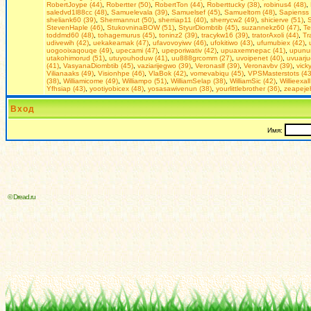
RobertJoype (44)
,
Robertter (50)
,
RobertTon (44)
,
Roberttucky (38)
,
robinus4 (48)
,
saledvd1l88cc (48)
,
Samuelevala (39)
,
Samuelsef (45)
,
Samueltom (48)
,
Sapienss 
sheliank60 (39)
,
Shermannut (50)
,
sherriap11 (40)
,
sherrycw2 (49)
,
shicierve (51)
,
S
StevenHaple (46)
,
StukovninaBOW (51)
,
StyurDiombtib (45)
,
suzannekz60 (47)
,
Te
toddmd60 (48)
,
tohagemurus (45)
,
toninz2 (39)
,
tracykw16 (39)
,
tratorAxoli (44)
,
Tr
udivewih (42)
,
uekakeamak (47)
,
ufavovoyiwv (46)
,
ufokitiwo (43)
,
ufumubiex (42)
,
uogooixaqouqe (49)
,
upecami (47)
,
upeporiwativ (42)
,
upuaxemnepac (41)
,
upunu
utakohimorud (51)
,
utuyouhoduw (41)
,
uu888grcomm (27)
,
uvoipenet (40)
,
uvuarju
(41)
,
VasyanaDiombtib (45)
,
vaziarijegwo (39)
,
Veronaslf (39)
,
Veronavbv (39)
,
vick
Vilianaaks (49)
,
Visionhpe (46)
,
VlaBok (42)
,
vomevabiqu (45)
,
VPSMasterstots (43
(38)
,
Williamicome (49)
,
Williampo (51)
,
WilliamSelap (38)
,
WilliamSic (42)
,
Willieexall
Yfhsiap (43)
,
yootiyobicex (48)
,
yosasawivenun (38)
,
yourlittlebrother (36)
,
zeapeje
Вход
Имя:
© Dread.ru