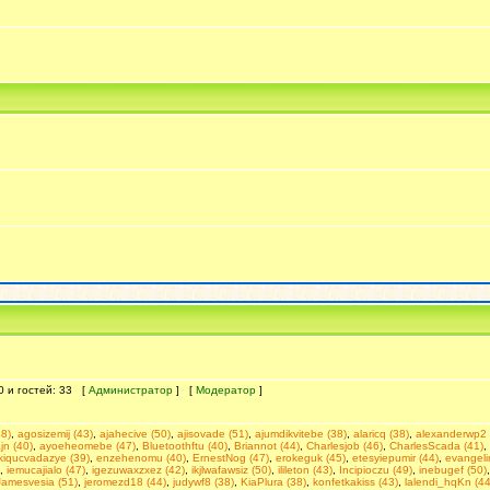
 0 и гостей: 33 [
Администратор
] [
Модератор
]
48)
,
agosizemij (43)
,
ajahecive (50)
,
ajisovade (51)
,
ajumdikvitebe (38)
,
alaricq (38)
,
alexanderwp2 
n (40)
,
ayoeheomebe (47)
,
Bluetoothftu (40)
,
Briannot (44)
,
Charlesjob (46)
,
CharlesScada (41)
,
kiqucvadazye (39)
,
enzehenomu (40)
,
ErnestNog (47)
,
erokeguk (45)
,
etesyiepumir (44)
,
evangeli
,
iemucajialo (47)
,
igezuwaxzxez (42)
,
ikjlwafawsiz (50)
,
ilileton (43)
,
Incipioczu (49)
,
inebugef (50)
Jamesvesia (51)
,
jeromezd18 (44)
,
judywf8 (38)
,
KiaPlura (38)
,
konfetkakiss (43)
,
lalendi_hqKn (44