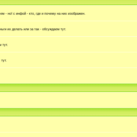
 - но! с инфой - кто, где и почему на них изображен.
ньги их делать или за так - обсуждаем тут.
 тут.
 тут.