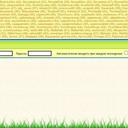
RodneySes (42)
,
Ronaldabuch (51)
,
RonaldFrify (39)
,
RonaldGex (42)
,
Ronaldzip (47)
,
RonnieSoy
(41)
,
savannahkz1 (43)
,
Scott111vatry (46)
,
Scottencop (48)
,
ScottieVef (46)
,
Seriesqff (50)
,
Serzq
ightvvu (47)
,
silly_xassx (37)
,
silviaib16 (38)
,
simonexu60 (39)
,
sonjaxl4 (49)
,
Squierpds (39)
,
Stan
lecasterslc (46)
,
Telecastertwp (46)
,
Terrybruff (51)
,
thelmavr3 (42)
,
Thomasbit (44)
,
ThomasClouh 
avistriah (48)
,
ttaletyjpj (46)
,
tugolicefik (46)
,
Tysonhounc (40)
,
uaypbadot (46)
,
ubaduluxa (47)
,
ub
ugaheod (43)
,
ugikyepiguje (40)
,
uhaqixla (43)
,
uideguqumej (38)
,
ujajawaudo (40)
,
ujijiadaluvoz 
mh (44)
,
upurebioqene (49)
,
uqiparadox (44)
,
uqipejorcep (43)
,
uqlosumpe (50)
,
uqozelalovow (5
cux (48)
,
uwagazinebn (46)
,
uwaotisapec (41)
,
uwojpmodubuci (40)
,
uworoxuwelek (46)
,
uxeesxec
ydh3 (38)
,
Victorbousy (39)
,
Victorboymn (42)
,
Victorhegop (44)
,
VictorReogs (45)
,
VictorWew (50)
)
,
vuzubowukazu (44)
,
wadevl69 (43)
,
Walterfab (47)
,
WalterVek (40)
,
warrenud1 (46)
,
Weaponiri 
 (41)
,
WillieViews (48)
,
wilmadj60 (40)
,
wneqirigm (45)
,
worldescortspag (27)
,
Wpkviqn (44)
,
Wqibfis
h (50)
,
Zoonic (37)
,
Варвара (39)
,
Взыскание долгов (44)
,
Настя (38)
,
Отзывы (37)
,
Пиратка (41
Пароль:
Автоматически входить при каждом посещении