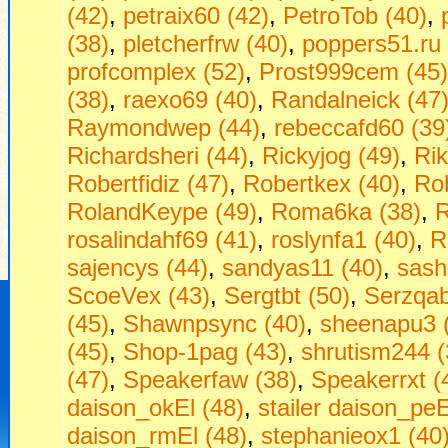
(42)
,
petraix60 (42)
,
PetroTob (40)
,
(38)
,
pletcherfrw (40)
,
poppers51.ru 
profcomplex (52)
,
Prost999cem (45)
(38)
,
raexo69 (40)
,
Randalneick (47
Raymondwep (44)
,
rebeccafd60 (39
Richardsheri (44)
,
Rickyjog (49)
,
Ri
Robertfidiz (47)
,
Robertkex (40)
,
Rob
RolandKeype (49)
,
Roma6ka (38)
,
R
rosalindahf69 (41)
,
roslynfa1 (40)
,
R
sajencys (44)
,
sandyas11 (40)
,
sash
ScoeVex (43)
,
Sergtbt (50)
,
Serzqab
(45)
,
Shawnpsync (40)
,
sheenapu3 
(45)
,
Shop-1pag (43)
,
shrutism244 (
(47)
,
Speakerfaw (38)
,
Speakerrxt (
daison_okEl (48)
,
stailer daison_peE
daison_rmEl (48)
,
stephanieox1 (40