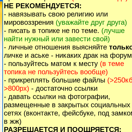
НЕ РЕКОМЕНДУЕТСЯ:
- навязывать свою религию или
мировоззрения
(уважайте друг друга)
- писать в топике не по теме.
(лучше
найти нужный или завести свой)
- личные отношения выясняйте
тольк
личке и аське - никаких драк на форум
- пользуйтесь матом к месту
(в теме
топика не пользуйтесь вообще)
- прикреплять большие файлы
(>250кб
>800px)
- достаточно ссылки
- давать ссылки на фотографии,
размещенные в закрытых социальных
сетях (вконтакте, фейсбуке, под замк
в жж)
РАЗРЕШАЕТСЯ И ПООЩРЯЕТСЯ: