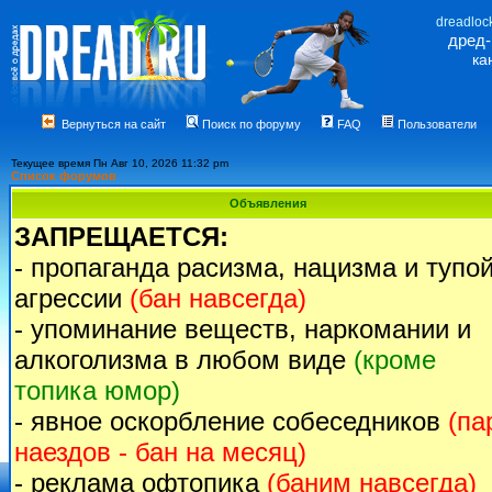
dreadloc
дред
ка
Вернуться на сайт
Поиск по форуму
FAQ
Пользователи
Текущее время Пн Авг 10, 2026 11:32 pm
Список форумов
Объявления
ЗАПРЕЩАЕТСЯ:
- пропаганда расизма, нацизма и тупо
агрессии
(бан навсегда)
- упоминание веществ, наркомании и
алкоголизма в любом виде
(кроме
топика юмор)
- явное оскорбление собеседников
(па
наездов - бан на месяц)
- реклама офтопика
(баним навсегда)