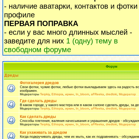
- наличие аватарки, контактов и фотки
профиле
ПЕРВАЯ ПОПРАВКА
- если у вас много длинных мыслей -
заведите для них
1 (одну) тему в
свободном форуме
Форум
Дреды
Фотогалерея дредов
Свои фотки, чужие фотки, любые фотки выкладываем здесь на радость всем
изображен.
Модераторы
Terpkiy
,
Ethiopia
,
иркин
,
In_bloom
,
aFReeka
,
dredloki
,
Модератор
Где сделать дреды
В каком городе, у какого мастера или в каком салоне сделать дреды, за де
Модераторы
Terpkiy
,
Ethiopia
,
иркин
,
In_bloom
,
aFReeka
,
dredloki
,
Модератор
Как сделать дреды
Способы плетения, валяния начесывания и украшения дредов - обсуждаем
Модераторы
Terpkiy
,
Ethiopia
,
иркин
,
In_bloom
,
aFReeka
,
dredloki
,
Модератор
Как ухаживать за дредом
Когда подкручивать дреды, чем их мыть, как их подравнивать - обсуждаем