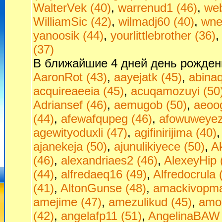
WalterVek (40)
,
warrenud1 (46)
,
web
WilliamSic (42)
,
wilmadj60 (40)
,
wne
yanoosik (44)
,
yourlittlebrother (36)
(37)
В ближайшие 4 дней день рожден
AaronRot (43)
,
aayejatk (45)
,
abinaq
acquireaeeia (45)
,
acuqamozuyi (50
Adriansef (46)
,
aemugob (50)
,
aeoo
(44)
,
afewafqupeg (46)
,
afowuweyez
agewityoduxli (47)
,
agifinirijima (40)
ajanekeja (50)
,
ajunulikiyece (50)
,
Ak
(46)
,
alexandriaes2 (46)
,
AlexeyHip 
(44)
,
alfredaeq16 (49)
,
Alfredocrula 
(41)
,
AltonGunse (48)
,
amackivopma
amejime (47)
,
amezulikud (45)
,
amok
(42)
,
angelafp11 (51)
,
AngelinaBAW 