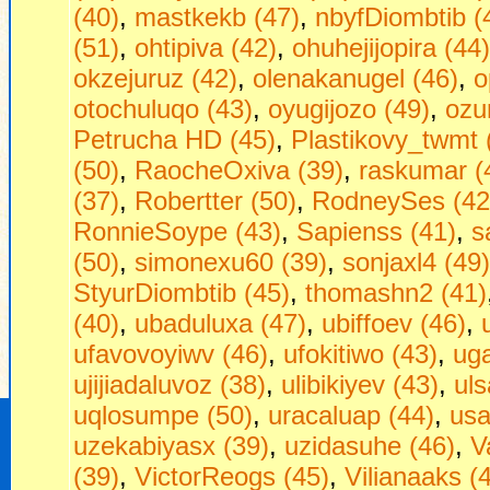
(40)
,
mastkekb (47)
,
nbyfDiombtib (
(51)
,
ohtipiva (42)
,
ohuhejijopira (44)
okzejuruz (42)
,
olenakanugel (46)
,
o
otochuluqo (43)
,
oyugijozo (49)
,
ozu
Petrucha HD (45)
,
Plastikovy_twmt 
(50)
,
RaocheOxiva (39)
,
raskumar (
(37)
,
Robertter (50)
,
RodneySes (42
RonnieSoype (43)
,
Sapienss (41)
,
s
(50)
,
simonexu60 (39)
,
sonjaxl4 (49)
StyurDiombtib (45)
,
thomashn2 (41)
(40)
,
ubaduluxa (47)
,
ubiffoev (46)
,
ufavovoyiwv (46)
,
ufokitiwo (43)
,
ug
ujijiadaluvoz (38)
,
ulibikiyev (43)
,
uls
uqlosumpe (50)
,
uracaluap (44)
,
usa
uzekabiyasx (39)
,
uzidasuhe (46)
,
V
(39)
,
VictorReogs (45)
,
Vilianaaks (