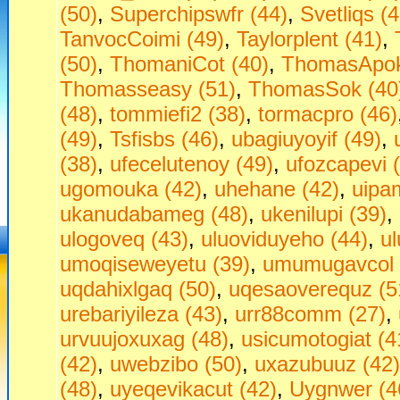
(50)
,
Superchipswfr (44)
,
Svetliqs (4
TanvocCoimi (49)
,
Taylorplent (41)
,
(50)
,
ThomaniCot (40)
,
ThomasApok
Thomasseasy (51)
,
ThomasSok (40
(48)
,
tommiefi2 (38)
,
tormacpro (46)
(49)
,
Tsfisbs (46)
,
ubagiuyoyif (49)
,
(38)
,
ufecelutenoy (49)
,
ufozcapevi 
ugomouka (42)
,
uhehane (42)
,
uipa
ukanudabameg (48)
,
ukenilupi (39)
,
ulogoveq (43)
,
uluoviduyeho (44)
,
u
umoqiseweyetu (39)
,
umumugavcol 
uqdahixlgaq (50)
,
uqesaoverequz (5
urebariyileza (43)
,
urr88comm (27)
,
urvuujoxuxag (48)
,
usicumotogiat (4
(42)
,
uwebzibo (50)
,
uxazubuuz (42)
(48)
,
uyeqevikacut (42)
,
Uygnwer (4