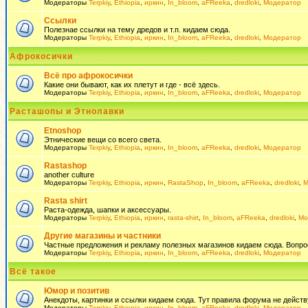
Модераторы
Terpkiy
,
Ethiopia
,
иркин
,
In_bloom
,
aFReeka
,
dredloki
,
Модератор
Ссылки
Полезнае ссылки на тему дредов и т.п. кидаем сюда.
Модераторы
Terpkiy
,
Ethiopia
,
иркин
,
In_bloom
,
aFReeka
,
dredloki
,
Модератор
Афрокосички
Всё про афрокосички
Какие они бывают, как их плетут и где - всё здесь.
Модераторы
Terpkiy
,
Ethiopia
,
иркин
,
In_bloom
,
aFReeka
,
dredloki
,
Модератор
Расташопы и Этнолавки
Etnoshop
Этнические вещи со всего света.
Модераторы
Terpkiy
,
Ethiopia
,
иркин
,
In_bloom
,
aFReeka
,
dredloki
,
Модератор
Rastashop
another culture
Модераторы
Terpkiy
,
Ethiopia
,
иркин
,
RastaShop
,
In_bloom
,
aFReeka
,
dredloki
,
М
Rasta shirt
Раста-одежда, шапки и аксессуары.
Модераторы
Terpkiy
,
Ethiopia
,
иркин
,
rasta-shirt
,
In_bloom
,
aFReeka
,
dredloki
,
Мо
Другие магазины и частники
Частные предложения и рекламу полезных магазинов кидаем сюда. Вопросы 
Модераторы
Terpkiy
,
Ethiopia
,
иркин
,
In_bloom
,
aFReeka
,
dredloki
,
Модератор
Всё такое
Юмор и позитив
Анекдоты, картинки и ссылки кидаем сюда. Тут правила форума не действ
Модераторы
Terpkiy
,
Ethiopia
,
иркин
,
In_bloom
,
aFReeka
,
dredloki
,
Модератор