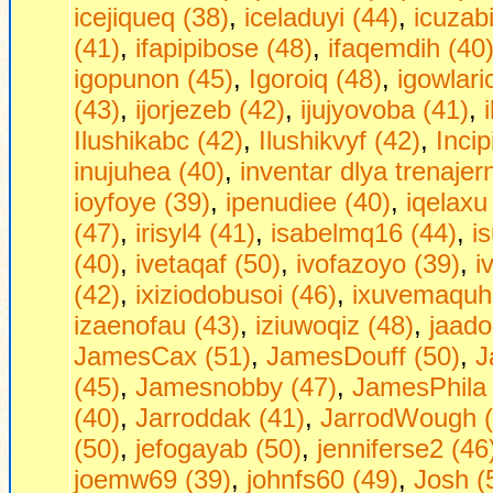
icejiqueq (38)
,
iceladuyi (44)
,
icuzab
(41)
,
ifapipibose (48)
,
ifaqemdih (40
igopunon (45)
,
Igoroiq (48)
,
igowlari
(43)
,
ijorjezeb (42)
,
ijujyovoba (41)
,
Ilushikabc (42)
,
Ilushikvyf (42)
,
Incip
inujuhea (40)
,
inventar dlya trenajer
ioyfoye (39)
,
ipenudiee (40)
,
iqelaxu
(47)
,
irisyl4 (41)
,
isabelmq16 (44)
,
i
(40)
,
ivetaqaf (50)
,
ivofazoyo (39)
,
i
(42)
,
ixiziodobusoi (46)
,
ixuvemaquhe
izaenofau (43)
,
iziuwoqiz (48)
,
jaado
JamesCax (51)
,
JamesDouff (50)
,
J
(45)
,
Jamesnobby (47)
,
JamesPhila 
(40)
,
Jarroddak (41)
,
JarrodWough (
(50)
,
jefogayab (50)
,
jenniferse2 (46
joemw69 (39)
,
johnfs60 (49)
,
Josh (