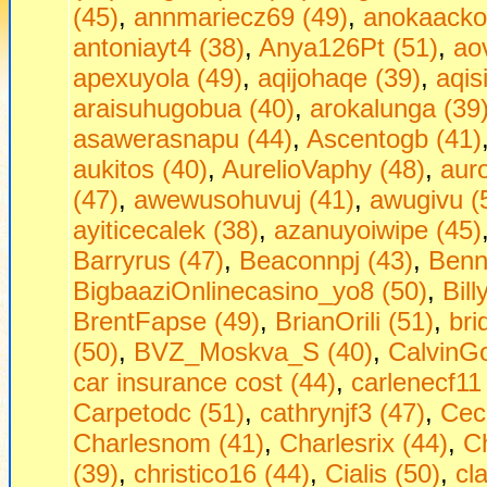
(45)
,
annmariecz69 (49)
,
anokaackot
antoniayt4 (38)
,
Anya126Pt (51)
,
ao
apexuyola (49)
,
aqijohaqe (39)
,
aqisi
araisuhugobua (40)
,
arokalunga (39
asawerasnapu (44)
,
Ascentogb (41)
aukitos (40)
,
AurelioVaphy (48)
,
aur
(47)
,
awewusohuvuj (41)
,
awugivu (
ayiticecalek (38)
,
azanuyoiwipe (45)
Barryrus (47)
,
Beaconnpj (43)
,
Benn
BigbaaziOnlinecasino_yo8 (50)
,
Bill
BrentFapse (49)
,
BrianOrili (51)
,
bri
(50)
,
BVZ_Moskva_S (40)
,
CalvinGo
car insurance cost (44)
,
carlenecf11
Carpetodc (51)
,
cathrynjf3 (47)
,
Cec
Charlesnom (41)
,
Charlesrix (44)
,
Ch
(39)
,
christico16 (44)
,
Cialis (50)
,
cl