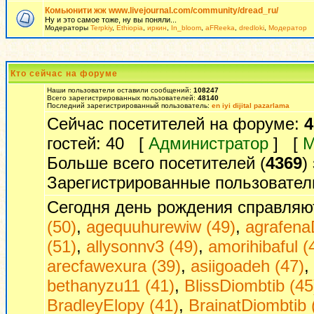
Комьюнити жж www.livejournal.com/community/dread_ru/
Ну и это самое тоже, ну вы поняли...
Модераторы
Terpkiy
,
Ethiopia
,
иркин
,
In_bloom
,
aFReeka
,
dredloki
,
Модератор
Кто сейчас на форуме
Наши пользователи оставили сообщений:
108247
Всего зарегистрированных пользователей:
48140
Последний зарегистрированный пользователь:
en iyi dijital pazarlama
Сейчас посетителей на форуме:
4
гостей: 40 [
Администратор
] [
М
Больше всего посетителей (
4369
)
Зарегистрированные пользовател
Сегодня день рождения справляю
(50)
,
agequuhurewiw (49)
,
agrafena
(51)
,
allysonnv3 (49)
,
amorihibaful (
arecfawexura (39)
,
asiigoadeh (47)
,
bethanyzu11 (41)
,
BlissDiombtib (45
BradleyElopy (41)
,
BrainatDiombtib 