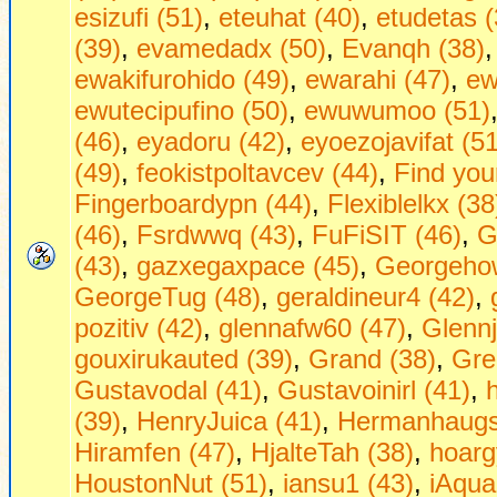
esizufi (51)
,
eteuhat (40)
,
etudetas (
(39)
,
evamedadx (50)
,
Evanqh (38)
ewakifurohido (49)
,
ewarahi (47)
,
ew
ewutecipufino (50)
,
ewuwumoo (51)
(46)
,
eyadoru (42)
,
eyoezojavifat (51
(49)
,
feokistpoltavcev (44)
,
Find уour
Fingerboardypn (44)
,
Flexiblelkx (38
(46)
,
Fsrdwwq (43)
,
FuFiSIT (46)
,
G
(43)
,
gazxegaxpace (45)
,
Georgehow
GeorgeTug (48)
,
geraldineur4 (42)
,
pozitiv (42)
,
glennafw60 (47)
,
Glennj
gouxirukauted (39)
,
Grand (38)
,
Gre
Gustavodal (41)
,
Gustavoinirl (41)
,
(39)
,
HenryJuica (41)
,
Hermanhaugs
Hiramfen (47)
,
HjalteTah (38)
,
hoarg
HoustonNut (51)
,
iansu1 (43)
,
iAqua