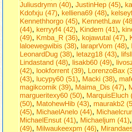
Juliusdrymn (40)
,
JustinHep (45)
,
ka
Kdofxju (47)
,
kelliena69 (48)
,
kelsey
Kennethhorgo (45)
,
KennethLaw (48
(44)
,
kerryyf4 (42)
,
Kindem (41)
,
kin
(49)
,
Kmba_R (36)
,
kojawutal (47)
,
laloewegwibis (38)
,
laraprVom (48)
,
LeonardDug (38)
,
letazg18 (43)
,
lif
Lindastand (48)
,
lisakb60 (49)
,
livos
(42)
,
lookforrent (39)
,
LorenzoBax (
(43)
,
lucypy60 (51)
,
Macki (38)
,
maf
magikcomik (39)
,
Maima_Dis (47)
,
margueritexy60 (50)
,
MarquisEluch 
(50)
,
MatohewHib (43)
,
maurakb2 (5
(45)
,
MichaelAnelo (44)
,
Michaelcru
MichaelEnsut (41)
,
Michaeljum (41)
(49)
,
Milwaukeexpm (46)
,
Mirandaes