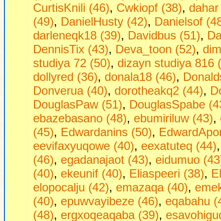
CurtisKnili (46)
,
Cwkiopf (38)
,
dahar
(49)
,
DanielHusty (42)
,
Danielsof (4
darleneqk18 (39)
,
Davidbus (51)
,
Da
DennisTix (43)
,
Deva_toon (52)
,
dim
studiya 72 (50)
,
dizayn studiya 816 
dollyred (36)
,
donala18 (46)
,
Donald
Donverua (40)
,
dorotheakq2 (44)
,
D
DouglasPaw (51)
,
DouglasSpabe (4
ebazebasano (48)
,
ebumiriluw (43)
,
(45)
,
Edwardanins (50)
,
EdwardApor
eevifaxyuqowe (40)
,
eexatuteq (44)
(46)
,
egadanajaot (43)
,
eidumuo (43
(40)
,
ekeunif (40)
,
Eliaspeeri (38)
,
E
elopocalju (42)
,
emazaqa (40)
,
emek
(40)
,
epuwvayibeze (46)
,
eqabahu (
(48)
,
ergxoqeaqaba (39)
,
esavohigu