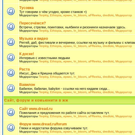
Тусовка
Тут говорим о чём угодно, кроме станков =)
Модераторы
Terpkiy
,
Ethiopia
,
иркин
,
In_bloom
,
aFReeka
,
dredloki
,
Модератор
Пересечёмся?
Встречи, стрелки, поинтовки, ньябинги и ризонинги назначаем здесь.
Модераторы
Terpkiy
,
Ethiopia
,
иркин
,
In_bloom
,
aFReeka
,
dredloki
,
Модератор
Музыка и видео
Реггей, даб, фестивали и вечеринки, ссылки на музыку и фильмы с клипам
Модераторы
Terpkiy
,
Ethiopia
,
иркин
,
In_bloom
,
aFReeka
,
dredloki
,
Модератор
К доске!
Интервью с известными людьми
Модераторы
Terpkiy
,
Ethiopia
,
иркин
,
In_bloom
,
aFReeka
,
dredloki
,
Модератор
Раста
Иисус, Джа и Кришна общаются тут.
Модераторы
Terpkiy
,
Ethiopia
,
иркин
,
In_bloom
,
aFReeka
,
dredloki
,
Модератор
Вавилон
Бабилон, бабилан, babylon - ссылки на него кидаем сюда...
Модераторы
Terpkiy
,
Ethiopia
,
иркин
,
In_bloom
,
aFReeka
,
dredloki
,
Модератор
Сайт, форум и комьюнити в жж
Сайт www.dread.ru
Пожелания и предложения по работе сайта оставляем тут.
Модераторы
Terpkiy
,
Ethiopia
,
иркин
,
In_bloom
,
aFReeka
,
dredloki
,
Модератор
Форум www.dread.ru/forum
Глюки и недостатки форума озвучиваем тут.
Модераторы
Terpkiy
,
Ethiopia
,
иркин
,
In_bloom
,
aFReeka
,
dredloki
,
Модератор