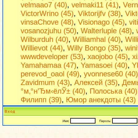
velmaao7 (40)
,
velmaki11 (41)
,
Vern
VictorWrino (45)
,
Viktorijfv (38)
,
Vikt
vinsaChove (48)
,
Visionago (45)
,
vi
vosanozjuhu (50)
,
Walterluple (48)
,
Wilburduh (40)
,
Williamhal (40)
,
Wil
Willievot (44)
,
Willy Bongo (35)
,
win
wwwdeveloper (53)
,
xaojobo (45)
,
x
Yamahamaa (47)
,
Yamasoei (40)
,
Y
perevod_oaol (49)
,
yvonnese60 (40)
Zavidmum (43)
,
Алексей (35)
,
Демь
°м‚°н’Ђм‹ёлЎ± (40)
,
Полоська (40)
Филипп (39)
,
Юмор анекдоты (43)
Вход
Имя:
Пароль: