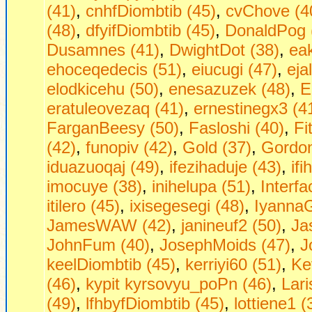
(41)
,
cnhfDiombtib (45)
,
cvChove (4
(48)
,
dfyifDiombtib (45)
,
DonaldPog 
Dusamnes (41)
,
DwightDot (38)
,
ea
ehoceqedecis (51)
,
eiucugi (47)
,
eja
elodkicehu (50)
,
enesazuzek (48)
,
E
eratuleovezaq (41)
,
ernestinegx3 (4
FarganBeesy (50)
,
Fasloshi (40)
,
Fi
(42)
,
funopiv (42)
,
Gold (37)
,
Gordo
iduazuoqaj (49)
,
ifezihaduje (43)
,
if
imocuye (38)
,
inihelupa (51)
,
Interf
itilero (45)
,
ixisegesegi (48)
,
IyannaG
JamesWAW (42)
,
janineuf2 (50)
,
Ja
JohnFum (40)
,
JosephMoids (47)
,
J
keelDiombtib (45)
,
kerriyi60 (51)
,
Ke
(46)
,
kypit kyrsovyu_poPn (46)
,
Lari
(49)
,
lfhbyfDiombtib (45)
,
lottiene1 (