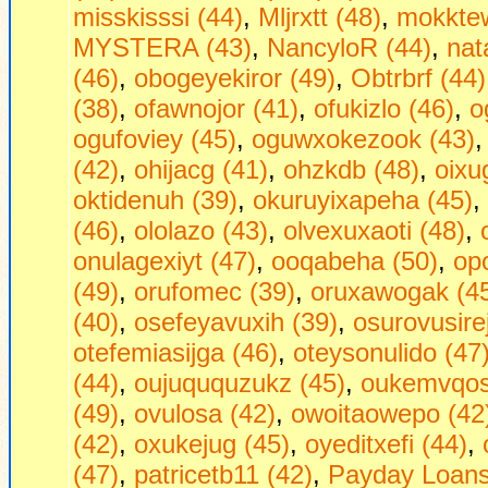
misskisssi (44)
,
Mljrxtt (48)
,
mokktew
MYSTERA (43)
,
NancyloR (44)
,
nat
(46)
,
obogeyekiror (49)
,
Obtrbrf (44)
(38)
,
ofawnojor (41)
,
ofukizlo (46)
,
o
ogufoviey (45)
,
oguwxokezook (43)
(42)
,
ohijacg (41)
,
ohzkdb (48)
,
oixu
oktidenuh (39)
,
okuruyixapeha (45)
,
(46)
,
ololazo (43)
,
olvexuxaoti (48)
,
onulagexiyt (47)
,
ooqabeha (50)
,
op
(49)
,
orufomec (39)
,
oruxawogak (4
(40)
,
osefeyavuxih (39)
,
osurovusire
otefemiasijga (46)
,
oteysonulido (47
(44)
,
oujuququzukz (45)
,
oukemvqos
(49)
,
ovulosa (42)
,
owoitaowepo (42
(42)
,
oxukejug (45)
,
oyeditxefi (44)
,
(47)
,
patricetb11 (42)
,
Payday Loans