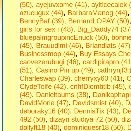
(50)
,
ayejuvxome (41)
,
ayiticecalek 
azucugux (44)
,
BarbaraManog (44)
BennyBaf (39)
,
BernardLOPAY (50)
girls fоr seх i (48)
,
Big_Daddy74 (37
bluepalmgroupincEnuck (50)
,
bonni
(45)
,
Brauudimi (46)
,
Briandiats (47)
Businessmop (44)
,
Buy Essays Che
caovezerubugi (46)
,
cardipirapro (41
(51)
,
Casino Pin up (49)
,
cathrynjf3 
Charleswap (39)
,
cherryxy60 (41)
,
C
ClydeToife (42)
,
cnhfDiombtib (45)
,
(49)
,
Danieltaums (38)
,
Danikaphaph
DavidMorie (47)
,
Davidsmist (40)
,
D
deboraky16 (40)
,
DennisTix (43)
,
De
492 (50)
,
dizayn studiya 72 (50)
,
diz
dollyft18 (40)
,
dominiquesr18 (50)
,
D