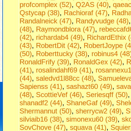
profcomplex (52)
,
Q2AS (40)
,
qaeac
Qstycap (38)
,
Rachioraf (47)
,
Radha
Randalneick (47)
,
Randyvudge (48)
(48)
,
Raymondblora (47)
,
rebeccafd
(42)
,
richardab4 (49)
,
RichardEthix (
(43)
,
RobertDit (42)
,
RobertJoype (4
(50)
,
Roberttucky (38)
,
robinus4 (48
RonaldFrify (39)
,
RonaldGex (42)
,
R
(41)
,
rosalindahf69 (41)
,
rosannexu1
(44)
,
saledvd1l88cc (48)
,
Samueleva
Sapienss (41)
,
sashazt60 (49)
,
sava
(48)
,
ScottieVef (46)
,
Seriesqff (50)
shanadf2 (44)
,
ShaneGaf (49)
,
Shel
Shermannut (50)
,
sherrycw2 (49)
,
S
silviaib16 (38)
,
simonexu60 (39)
,
sko
SovChove (47)
,
squava (41)
,
Squier