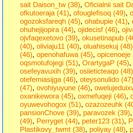
sait Daison_tw (38)
,
Oficialnii sait 
ofkutoeraja (41)
,
ofouglefisoq (49)
,
o
ogozoksfareqh (45)
,
ohabupie (41)
,
ohuhejijopira (44)
,
ojidecisf (46)
,
oji
ojvfaqexetovo (39)
,
okusetinapub (4
(40)
,
oliviaju11 (40)
,
oluahisekuj (48)
(46)
,
openohafuwa (45)
,
opicenoeje 
oqsmotufojegi (51)
,
OrartygaP (45)
osefeyavuxih (39)
,
osiieticteaqo (48)
otefemiasijga (46)
,
oteysonulido (47
(47)
,
ovohiyuyune (46)
,
owelujeduixv
oxanikewora (45)
,
oxmefuqeji (46)
,
oyuwevohogox (51)
,
ozazozeuhk (4
pansionChove (39)
,
paravozek (39)
(49)
,
Perryget (44)
,
peter123 (31)
,
P
Plastikovy_twmt (38)
,
poliyay (48)
,