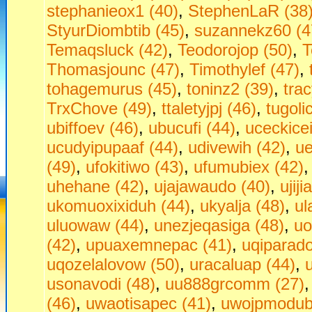
stephanieox1 (40)
,
StephenLaR (38
StyurDiombtib (45)
,
suzannekz60 (4
Temaqsluck (42)
,
Teodorojop (50)
,
T
Thomasjounc (47)
,
Timothylef (47)
,
tohagemurus (45)
,
toninz2 (39)
,
tra
TrxChove (49)
,
ttaletyjpj (46)
,
tugoli
ubiffoev (46)
,
ubucufi (44)
,
uceckice
ucudyipupaaf (44)
,
udivewih (42)
,
ue
(49)
,
ufokitiwo (43)
,
ufumubiex (42)
uhehane (42)
,
ujajawaudo (40)
,
ujij
ukomuoxixiduh (44)
,
ukyalja (48)
,
ul
uluowaw (44)
,
unezjeqasiga (48)
,
uo
(42)
,
upuaxemnepac (41)
,
uqiparado
uqozelalovow (50)
,
uracaluap (44)
,
usonavodi (48)
,
uu888grcomm (27)
(46)
,
uwaotisapec (41)
,
uwojpmodubu