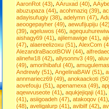
AaronRot (43)
,
AAruxad (40)
,
AAybe
abuzupaza (44)
,
acohmaziq (39)
,
ac
adayisufugiy (38)
,
adelymn (47)
,
Adu
aeoogepayher (49)
,
aewufijupiju (42
(39)
,
ageluwos (46)
,
agequuhurewiw
aishagy69 (41)
,
ajilemawige (41)
,
aj
(47)
,
alaereelizoxu (51)
,
AlexCom (4
AlezandraBacotBOW (44)
,
alfredae
alinefw18 (42)
,
allysonnv3 (49)
,
aluv
(49)
,
amorihibaful (40)
,
amugulemas
Andrewly (51)
,
AngelinaBAW (51)
,
a
annmariecz69 (49)
,
anokaackoti (50
aovefouju (51)
,
apenamexa (49)
,
ap
aqewvuseote (41)
,
aqukjejiqaji (41)
,
(41)
,
asiigoadeh (47)
,
atakoqov (41)
(48)
,
aveligalurp (41)
,
avibilf (42)
,
av