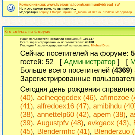
Комьюнити жж www.livejournal.com/community/dread_ru/
Ну и это самое тоже, ну вы поняли...
Модераторы
Terpkiy
,
Ethiopia
,
иркин
,
In_bloom
,
aFReeka
,
dredloki
,
Модератор
Кто сейчас на форуме
Наши пользователи оставили сообщений:
108247
Всего зарегистрированных пользователей:
48108
Последний зарегистрированный пользователь:
MichaelDrutt
Сейчас посетителей на форуме:
5
гостей: 52 [
Администратор
] [
М
Больше всего посетителей (
4369
)
Зарегистрированные пользовател
Сегодня день рождения справляю
(40)
,
aciheqegodex (46)
,
afimozoe (
(41)
,
alfredoex16 (47)
,
amibihdu (40
(38)
,
annettelp60 (42)
,
apem (38)
,
a
(39)
,
Augustpfv (48)
,
avkgaox (43)
,
(45)
,
Blendermhc (41)
,
Blenderzuo (