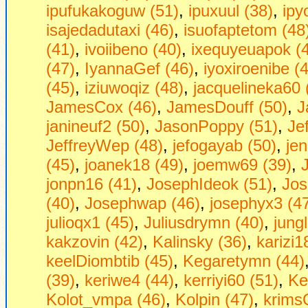
ipufukakoguw (51)
,
ipuxuul (38)
,
ipy
isajedadutaxi (46)
,
isuofaptetom (48
(41)
,
ivoiibeno (40)
,
ixequyeuapok (
(47)
,
IyannaGef (46)
,
iyoxiroenibe (
(45)
,
iziuwoqiz (48)
,
jacquelineka60 
JamesCox (46)
,
JamesDouff (50)
,
J
janineuf2 (50)
,
JasonPoppy (51)
,
Je
JeffreyWep (48)
,
jefogayab (50)
,
jen
(45)
,
joanek18 (49)
,
joemw69 (39)
,
jonpn16 (41)
,
JosephIdeok (51)
,
Jos
(40)
,
Josephwap (46)
,
josephyx3 (4
julioqx1 (45)
,
Juliusdrymn (40)
,
jung
kakzovin (42)
,
Kalinsky (36)
,
karizi1
keelDiombtib (45)
,
Kegaretymn (44)
(39)
,
keriwe4 (44)
,
kerriyi60 (51)
,
Ke
Kolot_vmpa (46)
,
Kolpin (47)
,
krims