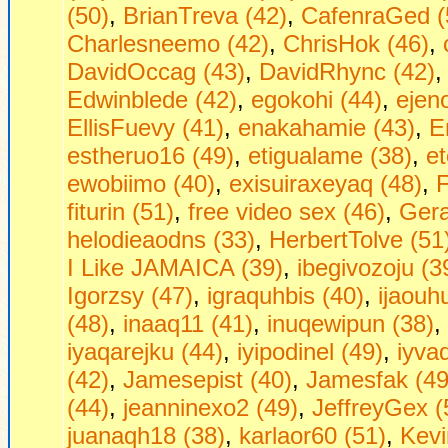
(50)
,
BrianTreva (42)
,
CafenraGed (
Charlesneemo (42)
,
ChrisHok (46)
,
DavidOccag (43)
,
DavidRhync (42)
Edwinblede (42)
,
egokohi (44)
,
ejen
EllisFuevy (41)
,
enakahamie (43)
,
E
estheruo16 (49)
,
etigualame (38)
,
et
ewobiimo (40)
,
exisuiraxeyaq (48)
,
F
fiturin (51)
,
free video sex (46)
,
Gera
helodieaodns (33)
,
HerbertTolve (51
I Like JAMAICA (39)
,
ibegivozoju (3
Igorzsy (47)
,
igraquhbis (40)
,
ijaouh
(48)
,
inaaq11 (41)
,
inuqewipun (38)
,
iyaqarejku (44)
,
iyipodinel (49)
,
iyva
(42)
,
Jamesepist (40)
,
Jamesfak (49
(44)
,
jeanninexo2 (49)
,
JeffreyGex (
juanaqh18 (38)
,
karlaor60 (51)
,
Kevi