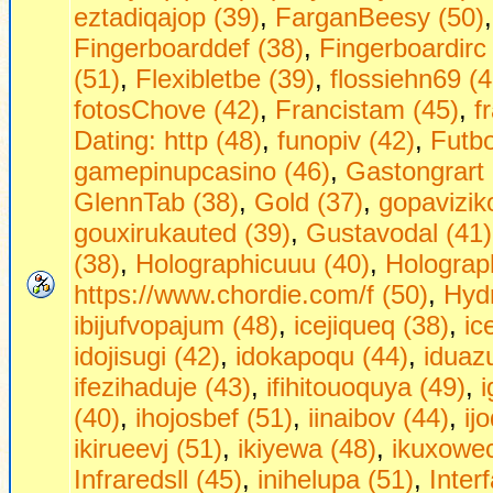
eztadiqajop (39)
,
FarganBeesy (50)
Fingerboarddef (38)
,
Fingerboardirc
(51)
,
Flexibletbe (39)
,
flossiehn69 (4
fotosChove (42)
,
Francistam (45)
,
f
Dаting: http (48)
,
funopiv (42)
,
Futbo
gamepinupcasino (46)
,
Gastongrart 
GlennTab (38)
,
Gold (37)
,
gopavizik
gouxirukauted (39)
,
Gustavodal (41)
(38)
,
Holographicuuu (40)
,
Holograph
https://www.chordie.com/f (50)
,
Hydr
ibijufvopajum (48)
,
icejiqueq (38)
,
ic
idojisugi (42)
,
idokapoqu (44)
,
iduaz
ifezihaduje (43)
,
ifihitouoquya (49)
,
(40)
,
ihojosbef (51)
,
iinaibov (44)
,
ij
ikirueevj (51)
,
ikiyewa (48)
,
ikuxowec
Infraredsll (45)
,
inihelupa (51)
,
Inter