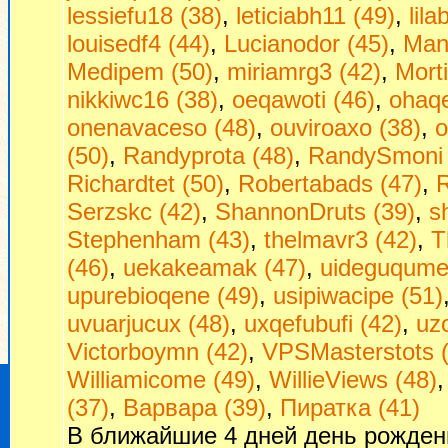
lessiefu18 (38)
,
leticiabh11 (49)
,
lil
louisedf4 (44)
,
Lucianodor (45)
,
Man
Medipem (50)
,
miriamrg3 (42)
,
Morti
nikkiwc16 (38)
,
oeqawoti (46)
,
ohaq
onenavaceso (48)
,
ouviroaxo (38)
,
o
(50)
,
Randyprota (48)
,
RandySmoni 
Richardtet (50)
,
Robertabads (47)
,
R
Serzskc (42)
,
ShannonDruts (39)
,
s
Stephenham (43)
,
thelmavr3 (42)
,
T
(46)
,
uekakeamak (47)
,
uideguqumej
upurebioqene (49)
,
usipiwacipe (51)
uvuarjucux (48)
,
uxqefubufi (42)
,
uzo
Victorboymn (42)
,
VPSMasterstots 
Williamicome (49)
,
WillieViews (48)
(37)
,
Варвара (39)
,
Пиратка (41)
В ближайшие 4 дней день рожден