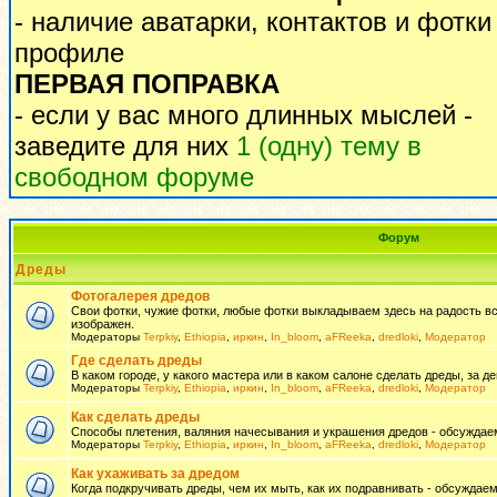
- наличие аватарки, контактов и фотки
профиле
ПЕРВАЯ ПОПРАВКА
- если у вас много длинных мыслей -
заведите для них
1 (одну) тему в
свободном форуме
Форум
Дреды
Фотогалерея дредов
Свои фотки, чужие фотки, любые фотки выкладываем здесь на радость всем
изображен.
Модераторы
Terpkiy
,
Ethiopia
,
иркин
,
In_bloom
,
aFReeka
,
dredloki
,
Модератор
Где сделать дреды
В каком городе, у какого мастера или в каком салоне сделать дреды, за де
Модераторы
Terpkiy
,
Ethiopia
,
иркин
,
In_bloom
,
aFReeka
,
dredloki
,
Модератор
Как сделать дреды
Способы плетения, валяния начесывания и украшения дредов - обсуждаем
Модераторы
Terpkiy
,
Ethiopia
,
иркин
,
In_bloom
,
aFReeka
,
dredloki
,
Модератор
Как ухаживать за дредом
Когда подкручивать дреды, чем их мыть, как их подравнивать - обсуждаем