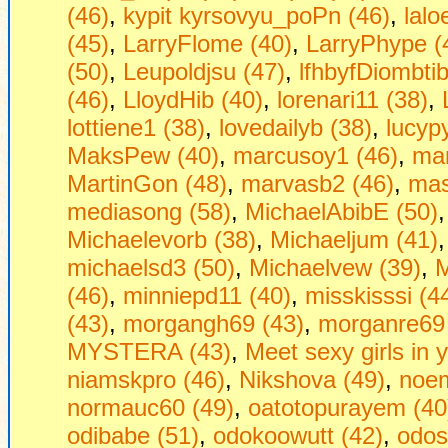
(46)
,
kypit kyrsovyu_poPn (46)
,
lalo
(45)
,
LarryFlome (40)
,
LarryPhype (
(50)
,
Leupoldjsu (47)
,
lfhbyfDiombtib
(46)
,
LloydHib (40)
,
lorenari11 (38)
,
lottiene1 (38)
,
lovedailyb (38)
,
lucyp
MaksPew (40)
,
marcusoy1 (46)
,
mar
MartinGon (48)
,
marvasb2 (46)
,
mas
mediasong (58)
,
MichaelAbibE (50)
Michaelevorb (38)
,
Michaeljum (41)
michaelsd3 (50)
,
Michaelvew (39)
,
M
(46)
,
minniepd11 (40)
,
misskisssi (4
(43)
,
morgangh69 (43)
,
morganre69 
MYSTERA (43)
,
Mееt sеxy girls in 
niamskpro (46)
,
Nikshova (49)
,
noem
normauc60 (49)
,
oatotopurayem (40
odibabe (51)
,
odokoowutt (42)
,
odos