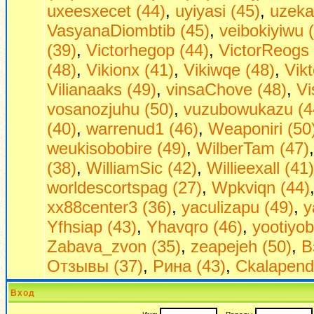
uxeesxecet (44)
,
uyiyasi (45)
,
uzeka
VasyanaDiombtib (45)
,
veibokiyiwu 
(39)
,
Victorhegop (44)
,
VictorReogs 
(48)
,
Vikionx (41)
,
Vikiwqe (48)
,
Vikt
Vilianaaks (49)
,
vinsaChove (48)
,
Vi
vosanozjuhu (50)
,
vuzubowukazu (4
(40)
,
warrenud1 (46)
,
Weaponiri (50
weukisobobire (49)
,
WilberTam (47)
(38)
,
WilliamSic (42)
,
Willieexall (41)
worldescortspag (27)
,
Wpkviqn (44)
xx88center3 (36)
,
yaculizapu (49)
,
y
Yfhsiap (43)
,
Yhavqro (46)
,
yootiyob
Zabava_zvon (35)
,
zeapejeh (50)
,
В
Отзывы (37)
,
Рина (43)
,
Сkalapend
Вход