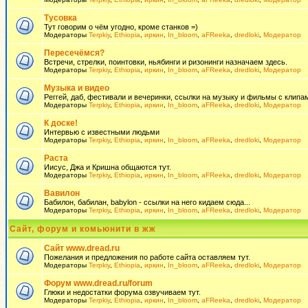
Тусовка
Тут говорим о чём угодно, кроме станков =)
Модераторы
Terpkiy
,
Ethiopia
,
иркин
,
In_bloom
,
aFReeka
,
dredloki
,
Модератор
Пересечёмся?
Встречи, стрелки, поинтовки, ньябинги и ризонинги назначаем здесь.
Модераторы
Terpkiy
,
Ethiopia
,
иркин
,
In_bloom
,
aFReeka
,
dredloki
,
Модератор
Музыка и видео
Реггей, даб, фестивали и вечеринки, ссылки на музыку и фильмы с клипам
Модераторы
Terpkiy
,
Ethiopia
,
иркин
,
In_bloom
,
aFReeka
,
dredloki
,
Модератор
К доске!
Интервью с известными людьми
Модераторы
Terpkiy
,
Ethiopia
,
иркин
,
In_bloom
,
aFReeka
,
dredloki
,
Модератор
Раста
Иисус, Джа и Кришна общаются тут.
Модераторы
Terpkiy
,
Ethiopia
,
иркин
,
In_bloom
,
aFReeka
,
dredloki
,
Модератор
Вавилон
Бабилон, бабилан, babylon - ссылки на него кидаем сюда...
Модераторы
Terpkiy
,
Ethiopia
,
иркин
,
In_bloom
,
aFReeka
,
dredloki
,
Модератор
Сайт, форум и комьюнити в жж
Сайт www.dread.ru
Пожелания и предложения по работе сайта оставляем тут.
Модераторы
Terpkiy
,
Ethiopia
,
иркин
,
In_bloom
,
aFReeka
,
dredloki
,
Модератор
Форум www.dread.ru/forum
Глюки и недостатки форума озвучиваем тут.
Модераторы
Terpkiy
,
Ethiopia
,
иркин
,
In_bloom
,
aFReeka
,
dredloki
,
Модератор