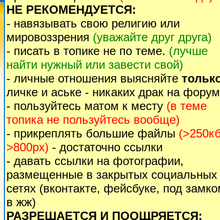
НЕ РЕКОМЕНДУЕТСЯ:
- навязывать свою религию или
мировоззрения
(уважайте друг друга)
- писать в топике не по теме.
(лучше
найти нужный или завести свой)
- личные отношения выясняйте
тольк
личке и аське - никаких драк на форум
- пользуйтесь матом к месту
(в теме
топика не пользуйтесь вообще)
- прикреплять большие файлы
(>250кб
>800px)
- достаточно ссылки
- давать ссылки на фотографии,
размещенные в закрытых социальных
сетях (вконтакте, фейсбуке, под замк
в жж)
РАЗРЕШАЕТСЯ И ПООЩРЯЕТСЯ: