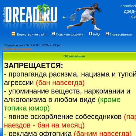
dreadloc
дред
ка
Вернуться на сайт
Поиск по форуму
FAQ
Пользователи
Текущее время Пт Авг 07, 2026 4:19 pm
Список форумов
Объявления
ЗАПРЕЩАЕТСЯ:
- пропаганда расизма, нацизма и тупо
агрессии
(бан навсегда)
- упоминание веществ, наркомании и
алкоголизма в любом виде
(кроме
топика юмор)
- явное оскорбление собеседников
(па
наездов - бан на месяц)
- реклама офтопика
(баним навсегда)