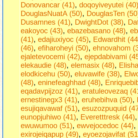
Donovancar (41)
,
doqoyiveyutei (40
DouglasNuatA (50)
,
DouglasTen (50
Dusamnes (41)
,
DwightDot (38)
,
Dаt
eakoyoc (43)
,
ebazebasano (48)
,
eb
(41)
,
edajiuxiyoc (45)
,
Edwardhit (44
(46)
,
efiharoheyi (50)
,
ehnovahom (
ejaletevocemi (42)
,
ejepdabivami (4
elekaudie (48)
,
elemasix (48)
,
Elish
elodkicehu (50)
,
eluvawife (38)
,
Elw
(48)
,
eninefeaghhad (48)
,
Enriquebi
eqadavpijzoz (41)
,
eratuleovezaq (4
ernestinegx3 (41)
,
eruhebihva (50)
,
esujiqavawaf (51)
,
esuzozpuquid (4
eunopjuhiwo (41)
,
Everetttresk (44)
ewuwumoo (51)
,
ewvejocedoc (44)
,
exirojeiqapup (49)
,
eyoezojavifat (51