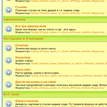
Модераторы
Terpkiy
,
Ethiopia
,
иркин
,
In_bloom
,
aFReeka
,
dredloki
,
Модератор
Ссылки
Полезнае ссылки на тему дредов и т.п. кидаем сюда.
Модераторы
Terpkiy
,
Ethiopia
,
иркин
,
In_bloom
,
aFReeka
,
dredloki
,
Модератор
Афрокосички
Всё про афрокосички
Какие они бывают, как их плетут и где - всё здесь.
Модераторы
Terpkiy
,
Ethiopia
,
иркин
,
In_bloom
,
aFReeka
,
dredloki
,
Модератор
Расташопы и Этнолавки
Etnoshop
Этнические вещи со всего света.
Модераторы
Terpkiy
,
Ethiopia
,
иркин
,
In_bloom
,
aFReeka
,
dredloki
,
Модератор
Rastashop
another culture
Модераторы
Terpkiy
,
Ethiopia
,
иркин
,
RastaShop
,
In_bloom
,
aFReeka
,
dredloki
,
М
Rasta shirt
Раста-одежда, шапки и аксессуары.
Модераторы
Terpkiy
,
Ethiopia
,
иркин
,
rasta-shirt
,
In_bloom
,
aFReeka
,
dredloki
,
Мо
Другие магазины и частники
Частные предложения и рекламу полезных магазинов кидаем сюда. Вопросы 
Модераторы
Terpkiy
,
Ethiopia
,
иркин
,
In_bloom
,
aFReeka
,
dredloki
,
Модератор
Всё такое
Юмор и позитив
Анекдоты, картинки и ссылки кидаем сюда. Тут правила форума не действ
Модераторы
Terpkiy
,
Ethiopia
,
иркин
,
In_bloom
,
aFReeka
,
dredloki
,
Модератор