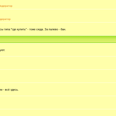
одератор
дератор
типа "где купить" - тоже сюда. За палево - бан.
уют.
и - всё здесь.