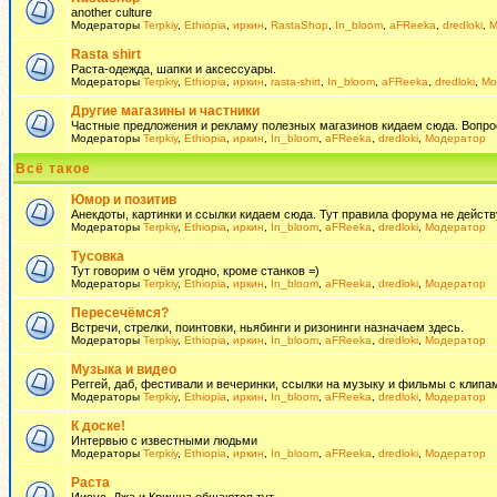
another culture
Модераторы
Terpkiy
,
Ethiopia
,
иркин
,
RastaShop
,
In_bloom
,
aFReeka
,
dredloki
,
М
Rasta shirt
Раста-одежда, шапки и аксессуары.
Модераторы
Terpkiy
,
Ethiopia
,
иркин
,
rasta-shirt
,
In_bloom
,
aFReeka
,
dredloki
,
Мо
Другие магазины и частники
Частные предложения и рекламу полезных магазинов кидаем сюда. Вопросы 
Модераторы
Terpkiy
,
Ethiopia
,
иркин
,
In_bloom
,
aFReeka
,
dredloki
,
Модератор
Всё такое
Юмор и позитив
Анекдоты, картинки и ссылки кидаем сюда. Тут правила форума не действ
Модераторы
Terpkiy
,
Ethiopia
,
иркин
,
In_bloom
,
aFReeka
,
dredloki
,
Модератор
Тусовка
Тут говорим о чём угодно, кроме станков =)
Модераторы
Terpkiy
,
Ethiopia
,
иркин
,
In_bloom
,
aFReeka
,
dredloki
,
Модератор
Пересечёмся?
Встречи, стрелки, поинтовки, ньябинги и ризонинги назначаем здесь.
Модераторы
Terpkiy
,
Ethiopia
,
иркин
,
In_bloom
,
aFReeka
,
dredloki
,
Модератор
Музыка и видео
Реггей, даб, фестивали и вечеринки, ссылки на музыку и фильмы с клипам
Модераторы
Terpkiy
,
Ethiopia
,
иркин
,
In_bloom
,
aFReeka
,
dredloki
,
Модератор
К доске!
Интервью с известными людьми
Модераторы
Terpkiy
,
Ethiopia
,
иркин
,
In_bloom
,
aFReeka
,
dredloki
,
Модератор
Раста