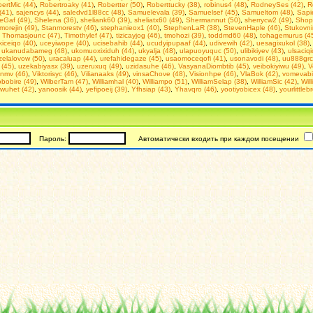
ertMic (44)
,
Robertroaky (41)
,
Robertter (50)
,
Roberttucky (38)
,
robinus4 (48)
,
RodneySes (42)
,
R
(41)
,
sajencys (44)
,
saledvd1l88cc (48)
,
Samuelevala (39)
,
Samuelsef (45)
,
Samueltom (48)
,
Sapi
eGaf (49)
,
Shelena (36)
,
sheliank60 (39)
,
sheliatx60 (49)
,
Shermannut (50)
,
sherrycw2 (49)
,
Shop
morejin (49)
,
Stanmorestv (46)
,
stephanieox1 (40)
,
StephenLaR (38)
,
StevenHaple (46)
,
Stukovn
,
Thomasjounc (47)
,
Timothylef (47)
,
tizicayjog (46)
,
tmohozi (39)
,
toddmd60 (48)
,
tohagemurus (4
iceiqo (40)
,
uceyiwope (40)
,
ucisebahib (44)
,
ucudyipupaaf (44)
,
udivewih (42)
,
uesagixukol (38)
,
ukanudabameg (48)
,
ukomuoxixiduh (44)
,
ukyalja (48)
,
ulapuoyuquc (50)
,
ulibikiyev (43)
,
ulsaciqi
elalovow (50)
,
uracaluap (44)
,
urefahidegaze (45)
,
usaomoceqofi (41)
,
usonavodi (48)
,
uu888grc
 (45)
,
uzekabiyasx (39)
,
uzeruxuq (49)
,
uzidasuhe (46)
,
VasyanaDiombtib (45)
,
veibokiyiwu (49)
,
V
inmv (46)
,
Viktorisyc (46)
,
Vilianaaks (49)
,
vinsaChove (48)
,
Visionhpe (46)
,
VlaBok (42)
,
vomevabi
bobire (49)
,
WilberTam (47)
,
Williamhal (40)
,
Williampo (51)
,
WilliamSelap (38)
,
WilliamSic (42)
,
Will
wuhet (42)
,
yanoosik (44)
,
yefipoeij (39)
,
Yfhsiap (43)
,
Yhavqro (46)
,
yootiyobicex (48)
,
yourlittleb
Пароль:
Автоматически входить при каждом посещении