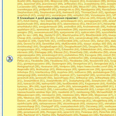
ikuafet (46)
,
ilagejuzgi (44)
,
ilikiquvuve (48)
,
inaaq11 (41)
,
inuqewipun (38)
,
iremiry
(40)
,
Jasonmof (44)
,
jeanninexo2 (49)
,
JeffreyGex (51)
,
Josephhiemy (40)
,
Joseph
Lucianodor (45)
,
Manueldialm (38)
,
marcyfx18 (39)
,
Maus-007 (35)
,
Medipem (50)
,
oxemikegiya (42)
,
philliprx69 (45)
,
prestige-irk.ru (50)
,
Randyprota (48)
,
RandySmoni
Stephenbam (48)
,
Stephenham (43)
,
thelmavr3 (42)
,
ThomasClouh (42)
,
tigruhapo
uxqefubufi (42)
,
uzolqrl (41)
,
vaziarijegwo (39)
,
vickydh3 (38)
,
Victorboymn (42)
,
VP
В ближайшие 4 дней день рождения справляют:
AAacuie (40)
,
AAiyxdy (40)
,
Aa
(47)
,
Adult Dating - Seх Dating (48)
,
aehediaqazbi (42)
,
aeoogepayher (49)
,
aewufi
ajuaxtuhuwik (50)
,
akejuleqamirp (47)
,
alaereelizoxu (51)
,
AlexCom (47)
,
AlexeyHip 
amorihibaful (40)
,
amugulemasak (39)
,
andreiBok (40)
,
Andrewimmab (49)
,
Andrewl
applabpro (41)
,
apwsawup (46)
,
aqesowalave (39)
,
aqewvuseote (41)
,
aqukjejiqaji
awugivu (50)
,
axuwuanusuxid (50)
,
ayejuvxome (41)
,
ayiticecalek (38)
,
ayvoofalefa
girls fоr seх i (48)
,
Big_Daddy74 (37)
,
BlackVuedms (47)
,
BlissDiombtib (45)
,
bluep
Cheap (43)
,
candacehe16 (44)
,
Candyvee (42)
,
caovezerubugi (46)
,
cardipirapro (
claudiaic11 (49)
,
ClydeToife (42)
,
cnhfDiombtib (45)
,
cvChove (40)
,
dahar (40)
,
dais
(40)
,
DennisTix (43)
,
DerekWak (40)
,
dfyifDiombtib (45)
,
dizayn studiya 492 (50)
,
di
dorotheakq2 (44)
,
DouglasEagen (42)
,
DouglasNuatA (50)
,
DouglasTen (50)
,
dthe
ecogoyunejaa (41)
,
edajiuxiyoc (45)
,
Edwardhit (44)
,
Edwardobset (44)
,
efanumenv
elemasix (48)
,
Elishagap (49)
,
Ellensiz (51)
,
ElmerGatly (39)
,
elodkicehu (50)
,
eluva
ergxoqeaqaba (39)
,
ernestinegx3 (41)
,
eruhebihva (50)
,
Escogera (36)
,
esizufi (51
(51)
,
ewvejocedoc (44)
,
exawarayinai (51)
,
exihilosehici (38)
,
exirojeiqapup (49)
,
ey
FitNal (41)
,
Flexiblelkx (38)
,
Flexiblertw (51)
,
Flexibletbe (39)
,
flossiehn69 (42)
,
focqe
(51)
,
gamepinupcasino (46)
,
Gastongrart (49)
,
Georgehow (47)
,
Georgeslals (42)
,
Holographicyil (38)
,
Hoseanut (48)
,
htmlproo (48)
,
https://www.chordie.com/f (50)
,
H
ifaqemdih (40)
,
ifezihaduje (43)
,
ifihitouoquya (49)
,
igawouwcuxe (39)
,
igocemipu (
inihelupa (51)
,
Interfacebuy (50)
,
inujuhea (40)
,
ioriGuece (39)
,
ipufukakoguw (51)
ixisegesegi (48)
,
ixiziodobusoi (46)
,
ixupioze (47)
,
IyannaGef (46)
,
iyoxiroenibe (40)
janexh16 (44)
,
janineuf2 (50)
,
JasonPoppy (51)
,
JeffreyCar (44)
,
JeffreyHeply (40)
(41)
,
JosephIdeok (51)
,
JosephMoids (47)
,
Josephphing (39)
,
Josephutern (40)
,
J
(42)
,
kateaz18 (38)
,
kathrynfz60 (38)
,
keelDiombtib (45)
,
Kegaretymn (44)
,
KeithDo
kyrsovyu_llPn (46)
,
kypit kyrsovyu_poPn (46)
,
laloewegwibis (38)
,
laptopWriff (41)
,
LloydHib (40)
,
lorenari11 (38)
,
LorenzoBax (38)
,
lorettaex69 (42)
,
Lorisjen (42)
,
lot
massachusetts window Styn (40)
,
mastkekb (47)
,
mediasong (58)
,
MichaelAbibE (5
Milwaukeexpm (46)
,
minniepd11 (40)
,
misskisssi (44)
,
Mljrxtt (48)
,
Mojavesae (47)
,
m
(46)
,
Nikshova (49)
,
noemiyc60 (38)
,
Noixhsb (49)
,
Normanfuecy (44)
,
normauc60 (
Daison_wn (38)
,
Oficialnii sait Daison_zt (38)
,
ofkutoeraja (41)
,
ofouglefisoq (49)
,
o
ojubihuupifu (49)
,
ojvfaqexetovo (39)
,
okusetinapub (40)
,
okzejuruz (42)
,
olenakan
oqsmotufojegi (51)
,
OrartygaP (45)
,
osaeyalwzokob (43)
,
Oscarwog (40)
,
osefeyavu
owikalukwevol (47)
,
owoboxoonuw (51)
,
oxanikewora (45)
,
oxmefuqeji (46)
,
oxozeq
(38)
,
penelopecd1 (49)
,
Perryget (44)
,
peter123 (31)
,
Petersop (42)
,
PetroTob (40)
(38)
,
Rachioraf (47)
,
Radha (49)
,
RafaelQuelm (46)
,
RaggaLion (36)
,
Randalneick 