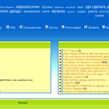
афрокосички
где сделать 
бусины
вши
Боб Марли
вавилон
встречи
елать дреды
музыка
канекалон
раста
книги
радио
раста
перхоть
шапки
му
FAQ
Пользователи
Группы
Регистрация
Профиль
Во
R I P Децл
(2)
Мастерица Ethiopia, Москва [фотога
Чат мастеров по натуральным дре
Мастер Пальма, Екатеринбург [фот
Сообщество dread.ru в лицах
(800)
Мастер In_bloom, Москва [фотогале
О вкусной и здоровой немясной пи
ПРОЧТИТЕ ПЛИЗ ВСЕ ДЛЯ КОГО Э
ИЩУ МАСТЕРА!!! (все кто ищет - сю
Дрэды в минске
(2)
где сделать дреды кроме москвы :)
фейсбуке, под замком в жж)
перхоть
(82)
Подскажите, пожалуйста. Дреды из 
Dance Raggae!
(6)
е
Ищем поставщиков бусин для дред 
Форум