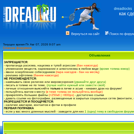
dreadlocks
как сд
Вернуться на сайт
Поиск по фору
Текущее время Пт Авг 07, 2026 9:07 am
Список форумов
Объявления
ЗАПРЕЩАЕТСЯ:
- пропаганда расизма, нацизма и тупой агрессии
(бан навсегда)
- упоминание веществ, наркомании и алкоголизма в любом виде
(кроме топика юмор)
- явное оскорбление собеседников
(пара наездов - бан на месяц)
- реклама офтопика
(баним навсегда)
НЕ РЕКОМЕНДУЕТСЯ:
- навязывать свою религию или мировоззрения
(уважайте друг друга)
- писать в топике не по теме.
(лучше найти нужный или завести свой)
- личные отношения выясняйте
только
в личке и аське - никаких драк на форуме!
- пользуйтесь матом к месту
(в теме топика не пользуйтесь вообще)
- прикреплять большие файлы
(>250кб | >800px)
- достаточно ссылки
- давать ссылки на фотографии, размещенные в закрытых социальных сетях (вконтакте, 
РАЗРЕШАЕТСЯ И ПООЩРЯЕТСЯ:
- наличие аватарки, контактов и фотки в профиле
ПЕРВАЯ ПОПРАВКА
- если у вас много длинных мыслей - заведите для них
1 (одну) тему в свободном форум