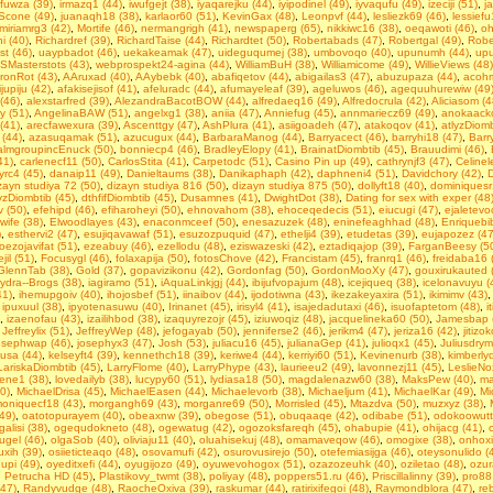
ufuwza (39)
,
irmazq1 (44)
,
iwufgejt (38)
,
iyaqarejku (44)
,
iyipodinel (49)
,
iyvaqufu (49)
,
izeciji (51)
,
j
Scone (49)
,
juanaqh18 (38)
,
karlaor60 (51)
,
KevinGax (48)
,
Leonpvf (44)
,
lesliezk69 (46)
,
lessiefu
miriamrg3 (42)
,
Mortife (46)
,
nermangrigh (41)
,
newspaperg (65)
,
nikkiwc16 (38)
,
oeqawoti (46)
,
oh
 (40)
,
Richardref (39)
,
RichardTaise (44)
,
Richardtet (50)
,
Robertabads (47)
,
Robertgal (49)
,
Robe
st (46)
,
uaypbadot (46)
,
uekakeamak (47)
,
uideguqumej (38)
,
umbovoqo (40)
,
upunumh (44)
,
upu
SMasterstots (43)
,
webprospekt24-agina (44)
,
WilliamBuH (38)
,
Williamicome (49)
,
WillieViews (48)
ronRot (43)
,
AAruxad (40)
,
AAybebk (40)
,
abafiqetov (44)
,
abigailas3 (47)
,
abuzupaza (44)
,
acohm
jupiju (42)
,
afakisejisof (41)
,
afeluradc (44)
,
afumayeleaf (39)
,
ageluwos (46)
,
agequuhurewiw (49
(46)
,
alexstarfred (39)
,
AlezandraBacotBOW (44)
,
alfredaeq16 (49)
,
Alfredocrula (42)
,
Aliciasom (4
y (51)
,
AngelinaBAW (51)
,
angelxg1 (38)
,
aniia (47)
,
Anniefug (45)
,
annmariecz69 (49)
,
anokaacko
 (41)
,
arecfawexura (39)
,
Ascenttgy (47)
,
AshPlura (41)
,
asiigoadeh (47)
,
atakoqov (41)
,
atlyzDiomb
 (44)
,
azasuqamak (51)
,
azucugux (44)
,
BarbaraManog (44)
,
Barryacect (46)
,
barryhi18 (47)
,
Barr
almgroupincEnuck (50)
,
bonniecp4 (46)
,
BradleyElopy (41)
,
BrainatDiombtib (45)
,
Brauudimi (46)
,
41)
,
carlenecf11 (50)
,
CarlosStita (41)
,
Carpetodc (51)
,
Casino Pin up (49)
,
cathrynjf3 (47)
,
Celinel
yrc4 (45)
,
danaip11 (49)
,
Danieltaums (38)
,
Danikaphaph (42)
,
daphneni4 (51)
,
Davidchory (42)
,
D
zayn studiya 72 (50)
,
dizayn studiya 816 (50)
,
dizayn studiya 875 (50)
,
dollyft18 (40)
,
dominiquesr
yzDiombtib (45)
,
dthfifDiombtib (45)
,
Dusamnes (41)
,
DwightDot (38)
,
Dаting fоr sеx with exреr (48
 (50)
,
efehipd (46)
,
efiharoheyi (50)
,
ehnovahom (38)
,
ehoceqedecis (51)
,
eiucugi (47)
,
ejaletevo
wife (38)
,
Elwoodlayes (43)
,
enaconmceef (50)
,
enesazuzek (48)
,
eninefeaghhad (48)
,
Enriquebi
)
,
esthervi2 (47)
,
esujiqavawaf (51)
,
esuzozpuquid (47)
,
ethelji4 (39)
,
etudetas (39)
,
eujapozez (47
oezojavifat (51)
,
ezeabuy (46)
,
ezellodu (48)
,
eziswazeski (42)
,
eztadiqajop (39)
,
FarganBeesy (5
jil (51)
,
Focusygl (46)
,
folaxapija (50)
,
fotosChove (42)
,
Francistam (45)
,
franrq1 (46)
,
freidaba16 
GlennTab (38)
,
Gold (37)
,
gopavizikonu (42)
,
Gordonfag (50)
,
GordonMooXy (47)
,
gouxirukauted 
ydra--Brogs (38)
,
iagiramo (51)
,
iAquaLinkjgj (44)
,
ibijufvopajum (48)
,
icejiqueq (38)
,
icelonavuyu (
41)
,
ihemupgoiv (40)
,
ihojosbef (51)
,
iinaibov (44)
,
ijodotiwna (43)
,
ikezakeyaxira (51)
,
ikimimv (43)
,
ipuxuul (38)
,
ipyotenasuwu (40)
,
Irinanet (45)
,
irisyl4 (41)
,
isajedadutaxi (46)
,
isuofaptetom (48)
,
i
,
izaenofau (43)
,
izailihbod (38)
,
izaquyrezojr (45)
,
iziuwoqiz (48)
,
jacquelineka60 (50)
,
Jamesbap 
,
Jeffreylix (51)
,
JeffreyWep (48)
,
jefogayab (50)
,
jenniferse2 (46)
,
jerikm4 (47)
,
jeriza16 (42)
,
jitizo
osephwap (46)
,
josephyx3 (47)
,
Josh (53)
,
juliacu16 (45)
,
julianaGep (41)
,
julioqx1 (45)
,
Juliusdrym
usa (44)
,
kelseyft4 (39)
,
kennethch18 (39)
,
keriwe4 (44)
,
kerriyi60 (51)
,
Kevinenurb (38)
,
kimberly
LariskaDiombtib (45)
,
LarryFlome (40)
,
LarryPhype (43)
,
laurieeu2 (49)
,
lavonnezj11 (45)
,
LeslieNo
tiene1 (38)
,
lovedailyb (38)
,
lucypy60 (51)
,
lydiasa18 (50)
,
magdalenazw60 (38)
,
MaksPew (40)
,
ma
0)
,
MichaelDrisa (45)
,
MichaelEasen (44)
,
Michaelevorb (38)
,
Michaeljum (41)
,
MichaelKar (49)
,
Mi
oniquecf18 (43)
,
morgangh69 (43)
,
morganre69 (50)
,
Morrisled (45)
,
Mtazdva (50)
,
muzxyz (38)
,
49)
,
oatotopurayem (40)
,
obeaxnw (39)
,
obegose (51)
,
obuqaaqe (42)
,
odibabe (51)
,
odokoowutt
galisi (38)
,
ogequdokneto (48)
,
ogewatug (42)
,
ogozoksfareqh (45)
,
ohabupie (41)
,
ohijacg (41)
,
ugel (46)
,
olgaSob (40)
,
oliviaju11 (40)
,
oluahisekuj (48)
,
omamaveqow (46)
,
omogixe (38)
,
onhoxi
xih (39)
,
osiieticteaqo (48)
,
osovamufi (42)
,
osurovusirejo (50)
,
otefemiasijga (46)
,
oteysonulido (
upi (49)
,
oyeditxefi (44)
,
oyugijozo (49)
,
oyuwevohogox (51)
,
ozazozeuhk (40)
,
oziletao (48)
,
ozur
,
Petrucha HD (45)
,
Plastikovy_twmt (38)
,
poliyay (48)
,
poppers51.ru (46)
,
Priscillalinny (39)
,
pro88
(47)
,
Randyvudge (48)
,
RaocheOxiva (39)
,
raskumar (44)
,
ratirixifegoi (48)
,
Raymondblora (47)
,
re