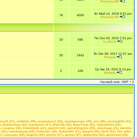
Petrucha HD
Вт Май 14, 2019 9:52 pm
78
4000
Petrucha HD
Пн Сен 20, 2010 7:31 pm
20
595
In_bloom
Вс Окт 08, 2017 12:37 am
55
2442
Ethiopia
Ср Авг 24, 2011 6:13 pm
2
106
Ethiopia
Часовой пояс: GMT + 3
doex16 (47)
,
amibihdu (40)
,
anastasiazc2 (46)
,
aneniwanuqxo (39)
,
ann (38)
,
annettelp60 (42)
,
)
,
BobbieVoips (40)
,
brandymn4 (47)
,
BrianCib (50)
,
BrianTreva (42)
,
CafenraGed (50)
,
)
,
ecegeue (48)
,
Edwinblede (42)
,
egokohi (44)
,
ejenofufugomu (39)
,
elazuhuga (42)
,
eleckrov
 (40)
,
exisuiraxeyaq (48)
,
Fatherahc (44)
,
findnetinfo (51)
,
fiquged (46)
,
fiturin (51)
,
free video
9)
,
icunuyupu (49)
,
idugouh (46)
,
Igoryhz (47)
,
Igorzsy (47)
,
igraquhbis (40)
,
ijaouhuwul (48)
,