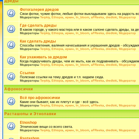
Дреды
Фотогалерея дредов
Свои фотки, чужие фотки, любые фотки выкладываем здесь на радость всем
Модераторы
Terpkiy
,
Ethiopia
,
иркин
,
In_bloom
,
aFReeka
,
dredloki
,
Модератор
Где сделать дреды
В каком городе, у какого мастера или в каком салоне сделать дреды, за де
Модераторы
Terpkiy
,
Ethiopia
,
иркин
,
In_bloom
,
aFReeka
,
dredloki
,
Модератор
Как сделать дреды
Способы плетения, валяния начесывания и украшения дредов - обсуждаем
Модераторы
Terpkiy
,
Ethiopia
,
иркин
,
In_bloom
,
aFReeka
,
dredloki
,
Модератор
Как ухаживать за дредом
Когда подкручивать дреды, чем их мыть, как их подравнивать - обсуждаем
Модераторы
Terpkiy
,
Ethiopia
,
иркин
,
In_bloom
,
aFReeka
,
dredloki
,
Модератор
Ссылки
Полезнае ссылки на тему дредов и т.п. кидаем сюда.
Модераторы
Terpkiy
,
Ethiopia
,
иркин
,
In_bloom
,
aFReeka
,
dredloki
,
Модератор
Афрокосички
Всё про афрокосички
Какие они бывают, как их плетут и где - всё здесь.
Модераторы
Terpkiy
,
Ethiopia
,
иркин
,
In_bloom
,
aFReeka
,
dredloki
,
Модератор
Расташопы и Этнолавки
Etnoshop
Этнические вещи со всего света.
Модераторы
Terpkiy
,
Ethiopia
,
иркин
,
In_bloom
,
aFReeka
,
dredloki
,
Модератор
Rastashop