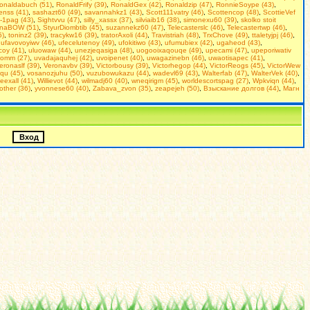
onaldabuch (51)
,
RonaldFrify (39)
,
RonaldGex (42)
,
Ronaldzip (47)
,
RonnieSoype (43)
,
enss (41)
,
sashazt60 (49)
,
savannahkz1 (43)
,
Scott111vatry (46)
,
Scottencop (48)
,
ScottieVef
-1pag (43)
,
Sightvvu (47)
,
silly_xassx (37)
,
silviaib16 (38)
,
simonexu60 (39)
,
skolko stoit
inaBOW (51)
,
StyurDiombtib (45)
,
suzannekz60 (47)
,
Telecasterslc (46)
,
Telecastertwp (46)
,
5)
,
toninz2 (39)
,
tracykw16 (39)
,
tratorAxoli (44)
,
Travistriah (48)
,
TrxChove (49)
,
ttaletyjpj (46)
,
,
ufavovoyiwv (46)
,
ufecelutenoy (49)
,
ufokitiwo (43)
,
ufumubiex (42)
,
ugaheod (43)
,
coy (41)
,
uluowaw (44)
,
unezjeqasiga (48)
,
uogooixaqouqe (49)
,
upecami (47)
,
upeporiwativ
omm (27)
,
uvadajaquhej (42)
,
uvoipenet (40)
,
uwagazinebn (46)
,
uwaotisapec (41)
,
eronaslf (39)
,
Veronavbv (39)
,
Victorbousy (39)
,
Victorhegop (44)
,
VictorReogs (45)
,
VictorWew
qu (45)
,
vosanozjuhu (50)
,
vuzubowukazu (44)
,
wadevl69 (43)
,
Walterfab (47)
,
WalterVek (40)
,
ieexall (41)
,
Willievot (44)
,
wilmadj60 (40)
,
wneqirigm (45)
,
worldescortspag (27)
,
Wpkviqn (44)
,
rother (36)
,
yvonnese60 (40)
,
Zabava_zvon (35)
,
zeapejeh (50)
,
Взыскание долгов (44)
,
Магн