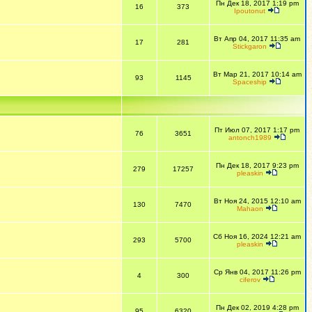
Пн Дек 18, 2017 1:19 pm
16
373
Ipoutonut
Вт Апр 04, 2017 11:35 am
17
281
Stickgaron
Вт Мар 21, 2017 10:14 am
93
1145
Spaceship
Пт Июл 07, 2017 1:17 pm
76
3651
antonch1989
Пн Дек 18, 2017 9:23 pm
279
17257
pleaskin
Вт Ноя 24, 2015 12:10 am
130
7470
Mahaon
Сб Ноя 16, 2024 12:21 am
293
5700
pleaskin
Ср Янв 04, 2017 11:26 pm
4
300
ciferov
Пн Дек 02, 2019 4:28 pm
95
6320