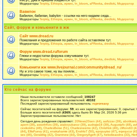
Иисус, Джа и Кришна общаются тут.
Модераторы
Terpkiy
,
Ethiopia
,
иркин
,
In_bloom
,
aFReeka
,
dredloki
,
Модератор
Вавилон
Бабилон, бабилан, babylon - ссылки на него кидаем сюда...
Модераторы
Terpkiy
,
Ethiopia
,
иркин
,
In_bloom
,
aFReeka
,
dredloki
,
Модератор
Сайт, форум и комьюнити в жж
Сайт www.dread.ru
Пожелания и предложения по работе сайта оставляем тут.
Модераторы
Terpkiy
,
Ethiopia
,
иркин
,
In_bloom
,
aFReeka
,
dredloki
,
Модератор
Форум www.dread.ru/forum
Глюки и недостатки форума озвучиваем тут.
Модераторы
Terpkiy
,
Ethiopia
,
иркин
,
In_bloom
,
aFReeka
,
dredloki
,
Модератор
Комьюнити жж www.livejournal.com/community/dread_ru/
Ну и это самое тоже, ну вы поняли...
Модераторы
Terpkiy
,
Ethiopia
,
иркин
,
In_bloom
,
aFReeka
,
dredloki
,
Модератор
Кто сейчас на форуме
Наши пользователи оставили сообщений:
108247
Всего зарегистрированных пользователей:
48102
Последний зарегистрированный пользователь:
rcproreaxy
Сейчас посетителей на форуме:
59
, из них зарегистрированных: 0, скрытых:
Больше всего посетителей (
4369
) здесь было Вт Мар 24, 2026 5:36 pm
Зарегистрированные пользователи: Нет
Сегодня день рождения справляют:
20News20sen (44)
,
aafizzav (39)
,
abotikset
apem (38)
,
assothKes (39)
,
ataboyubaruv (39)
,
audrajw18 (39)
,
Augustpfv (48)
,
av
cexikokihu (48)
,
CharlesBeise (51)
,
Charlesneemo (42)
,
ChrisHok (46)
,
cliftondt3 (4
(44)
,
EllisFuevy (41)
,
enakahamie (43)
,
Enshlo7 (50)
,
epopuyiso (47)
,
eqequcur (41
sex (46)
,
Geraldtig (42)
,
Grantnew (44)
,
GregoryAgeft (47)
,
helodieaodns (33)
,
Her