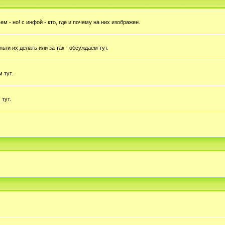
 - но! с инфой - кто, где и почему на них изображен.
ньги их делать или за так - обсуждаем тут.
 тут.
 тут.