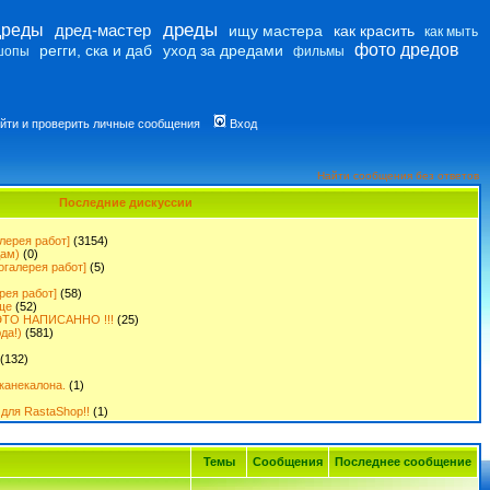
дреды
дреды
дред-мастер
ищу мастера
как красить
как мыть
фото дредов
регги, ска и даб
уход за дредами
шопы
фильмы
йти и проверить личные сообщения
Вход
Найти сообщения без ответов
Последние дискуссии
лерея работ]
(3154)
дам)
(0)
огалерея работ]
(5)
рея работ]
(58)
ще
(52)
ТО НАПИСАННО !!!
(25)
да!)
(581)
(132)
канекалона.
(1)
для RastaShop!!
(1)
Темы
Сообщения
Последнее сообщение