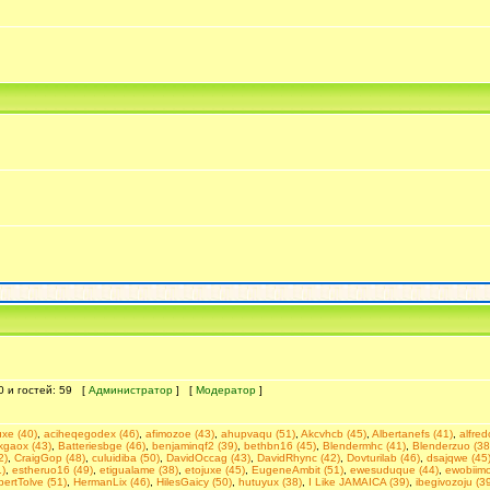
 0 и гостей: 59 [
Администратор
] [
Модератор
]
uxe (40)
,
aciheqegodex (46)
,
afimozoe (43)
,
ahupvaqu (51)
,
Akcvhcb (45)
,
Albertanefs (41)
,
alfre
kgaox (43)
,
Batteriesbge (46)
,
benjaminqf2 (39)
,
bethbn16 (45)
,
Blendermhc (41)
,
Blenderzuo (38
2)
,
CraigGop (48)
,
culuidiba (50)
,
DavidOccag (43)
,
DavidRhync (42)
,
Dovturilab (46)
,
dsajqwe (45
)
,
estheruo16 (49)
,
etigualame (38)
,
etojuxe (45)
,
EugeneAmbit (51)
,
ewesuduque (44)
,
ewobiimo
bertTolve (51)
,
HermanLix (46)
,
HilesGaicy (50)
,
hutuyux (38)
,
I Like JAMAICA (39)
,
ibegivozoju (3