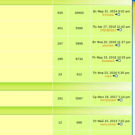
Вс Мар 31, 2024 9:02 am
635
30600
Ethiopia
Пн Авг 27, 2018 11:43 am
401
5586
[R][U][D]{e}
Вт Фев 20, 2018 11:37 pm
267
5998
pleaskin
Пт Мар 23, 2018 10:25 pm
286
8734
Варвара
Пт Фев 23, 2024 5:30 pm
24
412
rubis
Ср Июл 19, 2017 1:14 pm
261
5087
ПАТИХАЕР
Пт Май 10, 2013 7:02 pm
12
698
vishnushkin