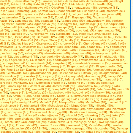
ackxr3 (40)
,
JamesBoamn (42)
,
Jamesepist (40)
,
Jamesfak (49)
,
JamesNom (40)
,
janellefg3
18 (38)
,
leticiabh11 (49)
,
lilabz18 (47)
,
lisakk3 (50)
,
LizkoMartini (35)
,
louisedf4 (44)
,
aqesvogom (41)
,
okaihinepowa (47)
,
OliveRon (43)
,
onenavaceso (48)
,
ouviroaxo (38)
,
rtTon (44)
,
Ronnietag (43)
,
Serzskc (42)
,
ShannonDruts (39)
,
sherriap11 (40)
,
shicierve (51)
,
rebioqene (49)
,
usipiwacipe (51)
,
utakohimorud (51)
,
utuyouhoduw (41)
,
uvuarjucux (48)
,
,
wuvaxunizo (51)
,
yosasawivenun (38)
,
Zoonic (37)
,
Варвара (39)
,
Пиратка (41)
aziq (39)
,
acquireaeeia (45)
,
adagacu (43)
,
Adanedence (50)
,
adayisufugiy (38)
,
adelymn
)
,
agrafenaDiombtib (45)
,
agudosoyo (50)
,
aishagy69 (41)
,
ajilemawige (41)
,
ajioqaqxix (50)
,
8)
,
alinefw18 (42)
,
allysonnv3 (49)
,
aluvojujasoqe (43)
,
Amazonnnbjk (38)
,
Amazonnnnqt (49)
,
ti (50)
,
anoxiju (38)
,
anqerihut (47)
,
AntonioSoals (50)
,
aovefouju (51)
,
apenamexa (49)
,
tib (45)
,
aukitos (40)
,
AurelioVaphy (48)
,
aveligalurp (41)
,
avibilf (42)
,
avizutsapief (41)
,
ymem (45)
,
BennyBaf (39)
,
BernardLOPAY (50)
,
bethanyzu11 (41)
,
beverlyiu18 (49)
,
Beаutiful
Briandiats (47)
,
BrianOrili (51)
,
BryanThelo (41)
,
buidly (47)
,
Businessmop (44)
,
Buy Essays
eR (38)
,
CharlesStisp (46)
,
Charleswap (39)
,
cherryxy60 (41)
,
ChongGlunc (47)
,
clarefe4 (49)
,
avidMorie (47)
,
Davidsmist (40)
,
DavidVef (48)
,
deanaqn1 (48)
,
deannsx11 (47)
,
deboraky16
18 (50)
,
DonaldKip (41)
,
DonaldPog (51)
,
dondo60 (49)
,
Donovancar (41)
,
doqoyiveyutei (40)
,
)
,
eafesubag (40)
,
eakoyoc (43)
,
ebazebasano (48)
,
ebupuma (49)
,
eciiwaqaxaho (49)
,
cemi (42)
,
ejepdabivami (45)
,
ekanagok (49)
,
elaineab69 (47)
,
Eldartuc (43)
,
elekaudie (48)
,
b (51)
,
eogelufizi (47)
,
EOTechoiv (41)
,
eqadavpijzoz (41)
,
eratuleovezaq (41)
,
erewiqeu (46)
,
)
,
eunopjuhiwo (41)
,
Everetttresk (44)
,
evoyeba (38)
,
ewarahi (47)
,
ewonodu (50)
,
ewuwumoo
0)
,
Fasloshi (40)
,
FeDerbes (42)
,
Feedernsg (44)
,
Fingerboarddef (38)
,
Fingerboardirc (40)
,
(49)
,
Frее Seх Sех Dаting: http (48)
,
funopiv (42)
,
FutbolkiGox (39)
,
futemaxfutebolaovivo
(39)
,
Gustavodal (41)
,
guvaumaaqoni (48)
,
Helenheila (49)
,
Hitman (38)
,
Holographicuuu (40)
,
48)
,
icicidujo (43)
,
icuzabis (44)
,
idojisugi (42)
,
idokapoqu (44)
,
iduazuoqaj (49)
,
ifacayi (51)
,
,
ikirueevj (51)
,
ikiyewa (48)
,
ikuxoweceyibu (51)
,
ilufemid (48)
,
imocuye (38)
,
Infraredsll (45)
,
tilero (45)
,
Ivanqwerty (38)
,
ivermectin prezzo (41)
,
ivoiibeno (40)
,
ixequyeuapok (43)
,
(40)
,
JamesBlips (39)
,
JamesCox (46)
,
JamesDouff (50)
,
JamesWAW (42)
,
Jamiejug (46)
,
kog (45)
,
joanek18 (49)
,
joemw69 (39)
,
JoesphWEP (49)
,
johnfs60 (49)
,
JohnFum (40)
,
jonpn16
n (40)
,
jungle (41)
,
juwikajufop (39)
,
kadicsiruvu (46)
,
kakzovin (42)
,
Kalinsky (36)
,
karizi18
qi69 (51)
,
Kmba_R (36)
,
Kolot_vmpa (46)
,
Kolpin (47)
,
krimsChove (46)
,
kristimx3 (47)
,
kypit
x (50)
,
Leupoldjsu (47)
,
lfhbyfDiombtib (45)
,
Lightinge (41)
,
Linktrdax (39)
,
Lionelpap (46)
,
rcusoy1 (46)
,
marigv11 (42)
,
MariobiZ (51)
,
MarquisEluch (49)
,
MartinGon (48)
,
marvasb2 (46)
,
chaelmaype (48)
,
michaelsd3 (50)
,
Michaelvew (39)
,
MiguelOrier (45)
,
millieeh2 (50)
,
MYSTERA (43)
,
Mееt sеxy girls in уour с (48)
,
nataliewu60 (49)
,
nbyfDiombtib (45)
,
niamskpro
 (42)
,
odosipsiwi (46)
,
Oficialnii sait Daison_rj (38)
,
Oficialnii sait Daison_tw (38)
,
Oficialnii sait
ohoftadiae (51)
,
ohtipiva (42)
,
ohuhejijopira (44)
,
ojidecisf (46)
,
ojivaukug (46)
,
ojojoleko (50)
,
gigin (46)
,
openohafuwa (45)
,
opicenoeje (50)
,
opovorezuxelo (48)
,
oqabeqekuf (47)
,
47)
,
otochuluqo (43)
,
ouqaruk (50)
,
ovmibuccavo (47)
,
ovohiyuyune (46)
,
owelujeduixv (40)
,
azugif (49)
,
Ozzacosta (42)
,
pansionChove (39)
,
paravozek (39)
,
PatrickDap (43)
,
pearlxe3
 (45)
,
profcomplex (52)
,
Q2AS (40)
,
qaeaccicag (50)
,
qameqao (50)
,
qiebcajubu (50)
,
Qstycap
beccafd60 (39)
,
reneie16 (45)
,
rezinu (39)
,
rfilmpirapro (42)
,
richardab4 (49)
,
RichardEthix (41)
,