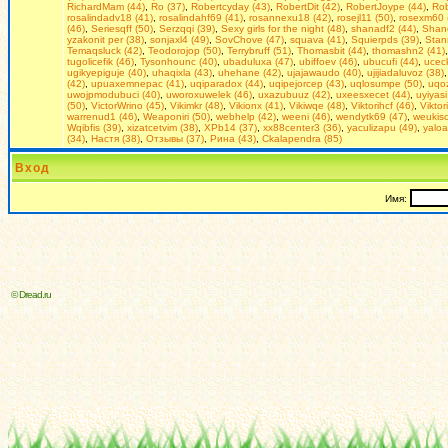
RichardMam (44)
,
Ro (37)
,
Robertcyday (43)
,
RobertDit (42)
,
RobertJoype (44)
,
Rob
rosalindadv18 (41)
,
rosalindahf69 (41)
,
rosannexu18 (42)
,
rosejl11 (50)
,
rosexm60 
(46)
,
Seriesqff (50)
,
Serzqqi (39)
,
Seхy girls for the night (48)
,
shanadf2 (44)
,
Shan
yzakonit per (38)
,
sonjaxl4 (49)
,
SovChove (47)
,
squava (41)
,
Squierpds (39)
,
Stan
Temaqsluck (42)
,
Teodorojop (50)
,
Terrybruff (51)
,
Thomasbit (44)
,
thomashn2 (41)
tugolicefik (46)
,
Tysonhounc (40)
,
ubaduluxa (47)
,
ubiffoev (46)
,
ubucufi (44)
,
uceck
ugikyepiguje (40)
,
uhaqixla (43)
,
uhehane (42)
,
ujajawaudo (40)
,
ujijiadaluvoz (38)
(42)
,
upuaxemnepac (41)
,
uqiparadox (44)
,
uqipejorcep (43)
,
uqlosumpe (50)
,
uqoz
uwojpmodubuci (40)
,
uworoxuwelek (46)
,
uxazubuuz (42)
,
uxeesxecet (44)
,
uyiyasi
(50)
,
VictorWrino (45)
,
Vikimkr (48)
,
Vikionx (41)
,
Vikiwqe (48)
,
Viktorihcf (46)
,
Viktor
warrenud1 (46)
,
Weaponiri (50)
,
webhelp (42)
,
weeni (46)
,
wendytk69 (47)
,
weukiso
Wqibfis (39)
,
xizatcetvim (38)
,
XPb14 (37)
,
xx88center3 (36)
,
yaculizapu (49)
,
yaloa
(34)
,
Настя (38)
,
Отзывы (37)
,
Рина (43)
,
Сkalapendra (85)
Вход
Имя:
© Dread.ru