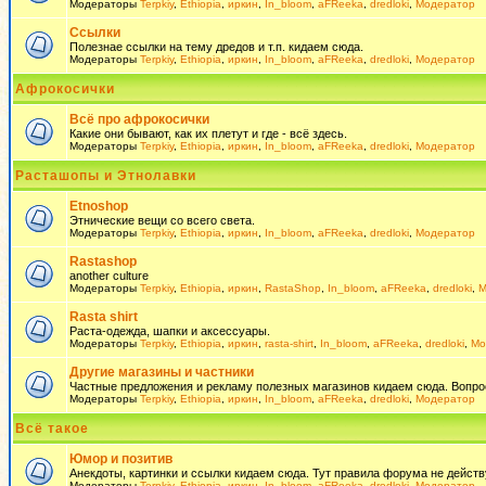
Модераторы
Terpkiy
,
Ethiopia
,
иркин
,
In_bloom
,
aFReeka
,
dredloki
,
Модератор
Ссылки
Полезнае ссылки на тему дредов и т.п. кидаем сюда.
Модераторы
Terpkiy
,
Ethiopia
,
иркин
,
In_bloom
,
aFReeka
,
dredloki
,
Модератор
Афрокосички
Всё про афрокосички
Какие они бывают, как их плетут и где - всё здесь.
Модераторы
Terpkiy
,
Ethiopia
,
иркин
,
In_bloom
,
aFReeka
,
dredloki
,
Модератор
Расташопы и Этнолавки
Etnoshop
Этнические вещи со всего света.
Модераторы
Terpkiy
,
Ethiopia
,
иркин
,
In_bloom
,
aFReeka
,
dredloki
,
Модератор
Rastashop
another culture
Модераторы
Terpkiy
,
Ethiopia
,
иркин
,
RastaShop
,
In_bloom
,
aFReeka
,
dredloki
,
М
Rasta shirt
Раста-одежда, шапки и аксессуары.
Модераторы
Terpkiy
,
Ethiopia
,
иркин
,
rasta-shirt
,
In_bloom
,
aFReeka
,
dredloki
,
Мо
Другие магазины и частники
Частные предложения и рекламу полезных магазинов кидаем сюда. Вопросы 
Модераторы
Terpkiy
,
Ethiopia
,
иркин
,
In_bloom
,
aFReeka
,
dredloki
,
Модератор
Всё такое
Юмор и позитив
Анекдоты, картинки и ссылки кидаем сюда. Тут правила форума не действ
Модераторы
Terpkiy
,
Ethiopia
,
иркин
,
In_bloom
,
aFReeka
,
dredloki
,
Модератор