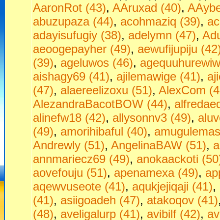
AaronRot (43)
,
AAruxad (40)
,
AAybe
abuzupaza (44)
,
acohmaziq (39)
,
ac
adayisufugiy (38)
,
adelymn (47)
,
Adu
aeoogepayher (49)
,
aewufijupiju (42
(39)
,
ageluwos (46)
,
agequuhurewiw
aishagy69 (41)
,
ajilemawige (41)
,
aj
(47)
,
alaereelizoxu (51)
,
AlexCom (4
AlezandraBacotBOW (44)
,
alfredae
alinefw18 (42)
,
allysonnv3 (49)
,
aluv
(49)
,
amorihibaful (40)
,
amugulemas
Andrewly (51)
,
AngelinaBAW (51)
,
a
annmariecz69 (49)
,
anokaackoti (50
aovefouju (51)
,
apenamexa (49)
,
ap
aqewvuseote (41)
,
aqukjejiqaji (41)
,
(41)
,
asiigoadeh (47)
,
atakoqov (41)
(48)
,
aveligalurp (41)
,
avibilf (42)
,
av