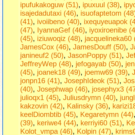
ipufukakoguw (51)
,
ipuxuul (38)
,
ipy
isajedadutaxi (46)
,
isuofaptetom (48
(41)
,
ivoiibeno (40)
,
ixequyeuapok (
(47)
,
IyannaGef (46)
,
iyoxiroenibe (
(45)
,
iziuwoqiz (48)
,
jacquelineka60 
JamesCox (46)
,
JamesDouff (50)
,
J
janineuf2 (50)
,
JasonPoppy (51)
,
Je
JeffreyWep (48)
,
jefogayab (50)
,
jen
(45)
,
joanek18 (49)
,
joemw69 (39)
,
jonpn16 (41)
,
JosephIdeok (51)
,
Jos
(40)
,
Josephwap (46)
,
josephyx3 (4
julioqx1 (45)
,
Juliusdrymn (40)
,
jung
kakzovin (42)
,
Kalinsky (36)
,
karizi1
keelDiombtib (45)
,
Kegaretymn (44)
(39)
,
keriwe4 (44)
,
kerriyi60 (51)
,
Ke
Kolot_vmpa (46)
,
Kolpin (47)
,
krims