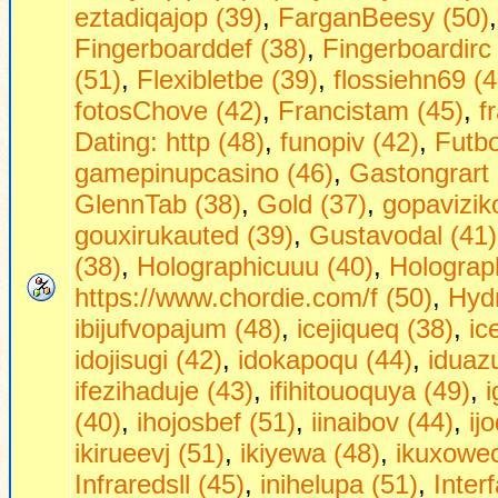
eztadiqajop (39)
,
FarganBeesy (50)
Fingerboarddef (38)
,
Fingerboardirc
(51)
,
Flexibletbe (39)
,
flossiehn69 (4
fotosChove (42)
,
Francistam (45)
,
f
Dаting: http (48)
,
funopiv (42)
,
Futbo
gamepinupcasino (46)
,
Gastongrart 
GlennTab (38)
,
Gold (37)
,
gopavizik
gouxirukauted (39)
,
Gustavodal (41)
(38)
,
Holographicuuu (40)
,
Holograph
https://www.chordie.com/f (50)
,
Hydr
ibijufvopajum (48)
,
icejiqueq (38)
,
ic
idojisugi (42)
,
idokapoqu (44)
,
iduaz
ifezihaduje (43)
,
ifihitouoquya (49)
,
(40)
,
ihojosbef (51)
,
iinaibov (44)
,
ij
ikirueevj (51)
,
ikiyewa (48)
,
ikuxowec
Infraredsll (45)
,
inihelupa (51)
,
Inter