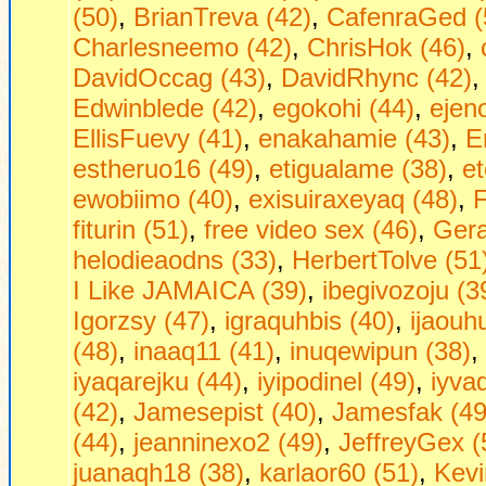
(50)
,
BrianTreva (42)
,
CafenraGed (
Charlesneemo (42)
,
ChrisHok (46)
,
DavidOccag (43)
,
DavidRhync (42)
Edwinblede (42)
,
egokohi (44)
,
ejen
EllisFuevy (41)
,
enakahamie (43)
,
E
estheruo16 (49)
,
etigualame (38)
,
et
ewobiimo (40)
,
exisuiraxeyaq (48)
,
F
fiturin (51)
,
free video sex (46)
,
Gera
helodieaodns (33)
,
HerbertTolve (51
I Like JAMAICA (39)
,
ibegivozoju (3
Igorzsy (47)
,
igraquhbis (40)
,
ijaouh
(48)
,
inaaq11 (41)
,
inuqewipun (38)
,
iyaqarejku (44)
,
iyipodinel (49)
,
iyva
(42)
,
Jamesepist (40)
,
Jamesfak (49
(44)
,
jeanninexo2 (49)
,
JeffreyGex (
juanaqh18 (38)
,
karlaor60 (51)
,
Kevi