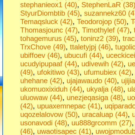
stephanieox1 (40)
,
StephenLaR (38
StyurDiombtib (45)
,
suzannekz60 (4
Temaqsluck (42)
,
Teodorojop (50)
,
T
Thomasjounc (47)
,
Timothylef (47)
,
tohagemurus (45)
,
toninz2 (39)
,
tra
TrxChove (49)
,
ttaletyjpj (46)
,
tugoli
ubiffoev (46)
,
ubucufi (44)
,
uceckice
ucudyipupaaf (44)
,
udivewih (42)
,
ue
(49)
,
ufokitiwo (43)
,
ufumubiex (42)
uhehane (42)
,
ujajawaudo (40)
,
ujij
ukomuoxixiduh (44)
,
ukyalja (48)
,
ul
uluowaw (44)
,
unezjeqasiga (48)
,
uo
(42)
,
upuaxemnepac (41)
,
uqiparado
uqozelalovow (50)
,
uracaluap (44)
,
usonavodi (48)
,
uu888grcomm (27)
(46)
,
uwaotisapec (41)
,
uwojpmodubu