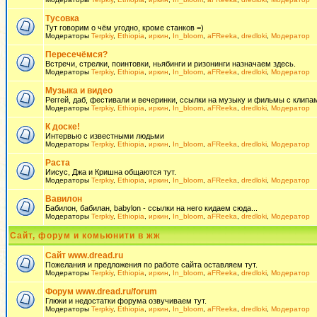
Тусовка
Тут говорим о чём угодно, кроме станков =)
Модераторы
Terpkiy
,
Ethiopia
,
иркин
,
In_bloom
,
aFReeka
,
dredloki
,
Модератор
Пересечёмся?
Встречи, стрелки, поинтовки, ньябинги и ризонинги назначаем здесь.
Модераторы
Terpkiy
,
Ethiopia
,
иркин
,
In_bloom
,
aFReeka
,
dredloki
,
Модератор
Музыка и видео
Реггей, даб, фестивали и вечеринки, ссылки на музыку и фильмы с клипам
Модераторы
Terpkiy
,
Ethiopia
,
иркин
,
In_bloom
,
aFReeka
,
dredloki
,
Модератор
К доске!
Интервью с известными людьми
Модераторы
Terpkiy
,
Ethiopia
,
иркин
,
In_bloom
,
aFReeka
,
dredloki
,
Модератор
Раста
Иисус, Джа и Кришна общаются тут.
Модераторы
Terpkiy
,
Ethiopia
,
иркин
,
In_bloom
,
aFReeka
,
dredloki
,
Модератор
Вавилон
Бабилон, бабилан, babylon - ссылки на него кидаем сюда...
Модераторы
Terpkiy
,
Ethiopia
,
иркин
,
In_bloom
,
aFReeka
,
dredloki
,
Модератор
Сайт, форум и комьюнити в жж
Сайт www.dread.ru
Пожелания и предложения по работе сайта оставляем тут.
Модераторы
Terpkiy
,
Ethiopia
,
иркин
,
In_bloom
,
aFReeka
,
dredloki
,
Модератор
Форум www.dread.ru/forum
Глюки и недостатки форума озвучиваем тут.
Модераторы
Terpkiy
,
Ethiopia
,
иркин
,
In_bloom
,
aFReeka
,
dredloki
,
Модератор