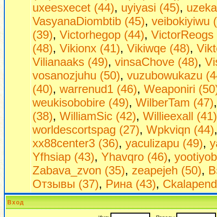
uxeesxecet (44)
,
uyiyasi (45)
,
uzeka
VasyanaDiombtib (45)
,
veibokiyiwu 
(39)
,
Victorhegop (44)
,
VictorReogs 
(48)
,
Vikionx (41)
,
Vikiwqe (48)
,
Vikt
Vilianaaks (49)
,
vinsaChove (48)
,
Vi
vosanozjuhu (50)
,
vuzubowukazu (4
(40)
,
warrenud1 (46)
,
Weaponiri (50
weukisobobire (49)
,
WilberTam (47)
(38)
,
WilliamSic (42)
,
Willieexall (41)
worldescortspag (27)
,
Wpkviqn (44)
xx88center3 (36)
,
yaculizapu (49)
,
y
Yfhsiap (43)
,
Yhavqro (46)
,
yootiyob
Zabava_zvon (35)
,
zeapejeh (50)
,
В
Отзывы (37)
,
Рина (43)
,
Сkalapend
Вход