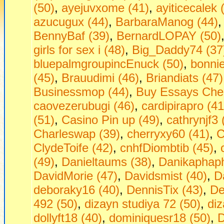
(50)
,
ayejuvxome (41)
,
ayiticecalek 
azucugux (44)
,
BarbaraManog (44)
BennyBaf (39)
,
BernardLOPAY (50)
girls fоr seх i (48)
,
Big_Daddy74 (37
bluepalmgroupincEnuck (50)
,
bonni
(45)
,
Brauudimi (46)
,
Briandiats (47)
Businessmop (44)
,
Buy Essays Che
caovezerubugi (46)
,
cardipirapro (41
(51)
,
Casino Pin up (49)
,
cathrynjf3 
Charleswap (39)
,
cherryxy60 (41)
,
C
ClydeToife (42)
,
cnhfDiombtib (45)
,
(49)
,
Danieltaums (38)
,
Danikaphaph
DavidMorie (47)
,
Davidsmist (40)
,
D
deboraky16 (40)
,
DennisTix (43)
,
De
492 (50)
,
dizayn studiya 72 (50)
,
diz
dollyft18 (40)
,
dominiquesr18 (50)
,
D