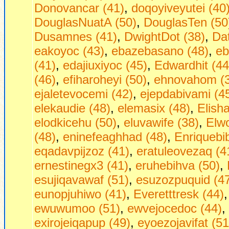
Donovancar (41)
,
doqoyiveyutei (40
DouglasNuatA (50)
,
DouglasTen (50
Dusamnes (41)
,
DwightDot (38)
,
Dаt
eakoyoc (43)
,
ebazebasano (48)
,
eb
(41)
,
edajiuxiyoc (45)
,
Edwardhit (44
(46)
,
efiharoheyi (50)
,
ehnovahom (
ejaletevocemi (42)
,
ejepdabivami (4
elekaudie (48)
,
elemasix (48)
,
Elish
elodkicehu (50)
,
eluvawife (38)
,
Elw
(48)
,
eninefeaghhad (48)
,
Enriquebi
eqadavpijzoz (41)
,
eratuleovezaq (4
ernestinegx3 (41)
,
eruhebihva (50)
,
esujiqavawaf (51)
,
esuzozpuquid (4
eunopjuhiwo (41)
,
Everetttresk (44)
ewuwumoo (51)
,
ewvejocedoc (44)
,
exirojeiqapup (49)
,
eyoezojavifat (51