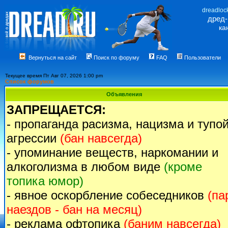
dreadloc
дред
ка
Вернуться на сайт
Поиск по форуму
FAQ
Пользователи
Текущее время Пт Авг 07, 2026 1:00 pm
Список форумов
Объявления
ЗАПРЕЩАЕТСЯ:
- пропаганда расизма, нацизма и тупо
агрессии
(бан навсегда)
- упоминание веществ, наркомании и
алкоголизма в любом виде
(кроме
топика юмор)
- явное оскорбление собеседников
(па
наездов - бан на месяц)
- реклама офтопика
(баним навсегда)