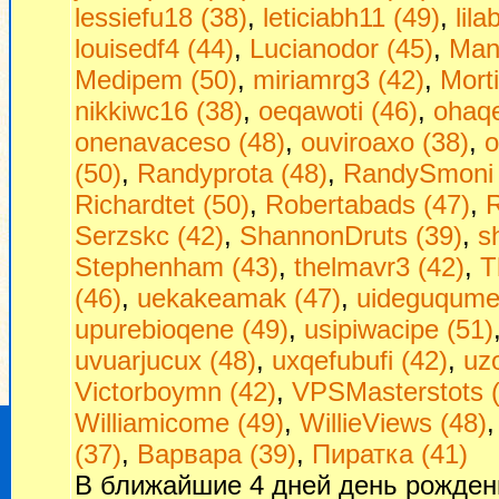
lessiefu18 (38)
,
leticiabh11 (49)
,
lil
louisedf4 (44)
,
Lucianodor (45)
,
Man
Medipem (50)
,
miriamrg3 (42)
,
Morti
nikkiwc16 (38)
,
oeqawoti (46)
,
ohaq
onenavaceso (48)
,
ouviroaxo (38)
,
o
(50)
,
Randyprota (48)
,
RandySmoni 
Richardtet (50)
,
Robertabads (47)
,
R
Serzskc (42)
,
ShannonDruts (39)
,
s
Stephenham (43)
,
thelmavr3 (42)
,
T
(46)
,
uekakeamak (47)
,
uideguqumej
upurebioqene (49)
,
usipiwacipe (51)
uvuarjucux (48)
,
uxqefubufi (42)
,
uzo
Victorboymn (42)
,
VPSMasterstots 
Williamicome (49)
,
WillieViews (48)
(37)
,
Варвара (39)
,
Пиратка (41)
В ближайшие 4 дней день рожден