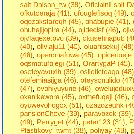
sait Daison_tw (38)
,
Oficialnii sait 
ofkutoeraja (41)
,
ofouglefisoq (49)
,
o
ogozoksfareqh (45)
,
ohabupie (41)
,
ohuhejijopira (44)
,
ojidecisf (46)
,
oji
ojvfaqexetovo (39)
,
okusetinapub (4
(40)
,
oliviaju11 (40)
,
oluahisekuj (48)
(46)
,
openohafuwa (45)
,
opicenoeje 
oqsmotufojegi (51)
,
OrartygaP (45)
osefeyavuxih (39)
,
osiieticteaqo (48)
otefemiasijga (46)
,
oteysonulido (47
(47)
,
ovohiyuyune (46)
,
owelujeduixv
oxanikewora (45)
,
oxmefuqeji (46)
,
oyuwevohogox (51)
,
ozazozeuhk (4
pansionChove (39)
,
paravozek (39)
(49)
,
Perryget (44)
,
peter123 (31)
,
P
Plastikovy_twmt (38)
,
poliyay (48)
,