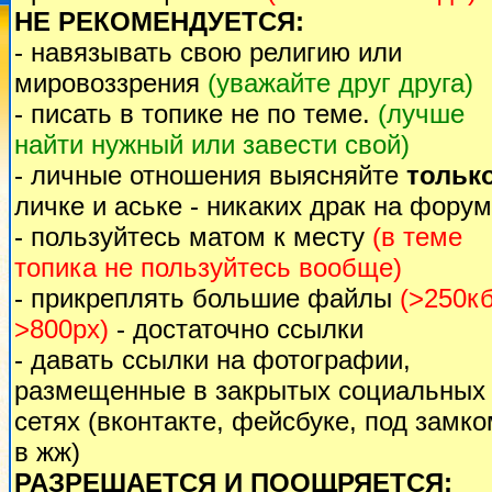
НЕ РЕКОМЕНДУЕТСЯ:
- навязывать свою религию или
мировоззрения
(уважайте друг друга)
- писать в топике не по теме.
(лучше
найти нужный или завести свой)
- личные отношения выясняйте
тольк
личке и аське - никаких драк на форум
- пользуйтесь матом к месту
(в теме
топика не пользуйтесь вообще)
- прикреплять большие файлы
(>250кб
>800px)
- достаточно ссылки
- давать ссылки на фотографии,
размещенные в закрытых социальных
сетях (вконтакте, фейсбуке, под замк
в жж)
РАЗРЕШАЕТСЯ И ПООЩРЯЕТСЯ: