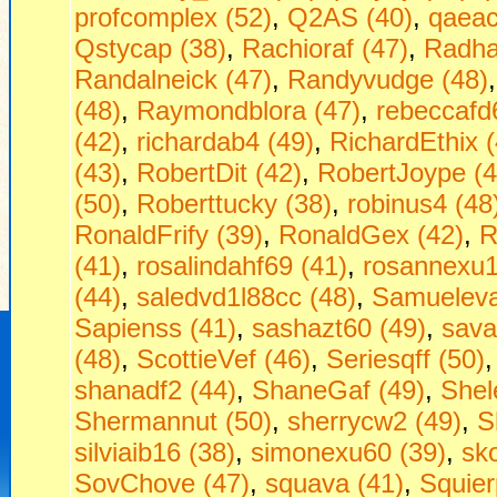
profcomplex (52)
,
Q2AS (40)
,
qaeac
Qstycap (38)
,
Rachioraf (47)
,
Radha
Randalneick (47)
,
Randyvudge (48)
(48)
,
Raymondblora (47)
,
rebeccafd
(42)
,
richardab4 (49)
,
RichardEthix (
(43)
,
RobertDit (42)
,
RobertJoype (4
(50)
,
Roberttucky (38)
,
robinus4 (48
RonaldFrify (39)
,
RonaldGex (42)
,
R
(41)
,
rosalindahf69 (41)
,
rosannexu1
(44)
,
saledvd1l88cc (48)
,
Samueleva
Sapienss (41)
,
sashazt60 (49)
,
sava
(48)
,
ScottieVef (46)
,
Seriesqff (50)
shanadf2 (44)
,
ShaneGaf (49)
,
Shel
Shermannut (50)
,
sherrycw2 (49)
,
S
silviaib16 (38)
,
simonexu60 (39)
,
sko
SovChove (47)
,
squava (41)
,
Squier