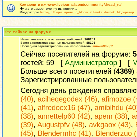
Комьюнити жж www.livejournal.com/community/dread_ru/
Ну и это самое тоже, ну вы поняли...
Модераторы
Terpkiy
,
Ethiopia
,
иркин
,
In_bloom
,
aFReeka
,
dredloki
,
Модератор
Кто сейчас на форуме
Наши пользователи оставили сообщений:
108247
Всего зарегистрированных пользователей:
48105
Последний зарегистрированный пользователь:
sunwin99vip2
Сейчас посетителей на форуме:
5
гостей: 59 [
Администратор
] [
М
Больше всего посетителей (
4369
)
Зарегистрированные пользовател
Сегодня день рождения справляю
(40)
,
aciheqegodex (46)
,
afimozoe (
(41)
,
alfredoex16 (47)
,
amibihdu (40
(38)
,
annettelp60 (42)
,
apem (38)
,
a
(39)
,
Augustpfv (48)
,
avkgaox (43)
,
(45)
,
Blendermhc (41)
,
Blenderzuo (