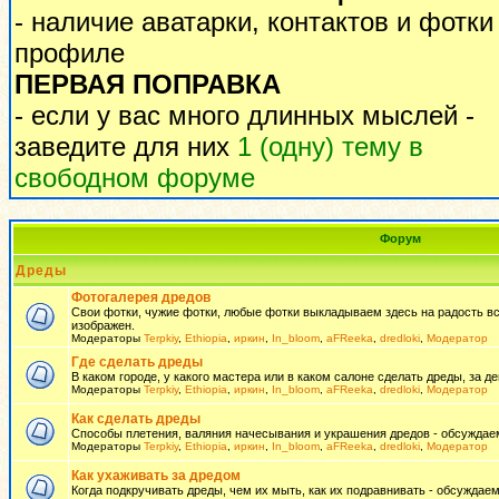
- наличие аватарки, контактов и фотки
профиле
ПЕРВАЯ ПОПРАВКА
- если у вас много длинных мыслей -
заведите для них
1 (одну) тему в
свободном форуме
Форум
Дреды
Фотогалерея дредов
Свои фотки, чужие фотки, любые фотки выкладываем здесь на радость всем
изображен.
Модераторы
Terpkiy
,
Ethiopia
,
иркин
,
In_bloom
,
aFReeka
,
dredloki
,
Модератор
Где сделать дреды
В каком городе, у какого мастера или в каком салоне сделать дреды, за де
Модераторы
Terpkiy
,
Ethiopia
,
иркин
,
In_bloom
,
aFReeka
,
dredloki
,
Модератор
Как сделать дреды
Способы плетения, валяния начесывания и украшения дредов - обсуждаем
Модераторы
Terpkiy
,
Ethiopia
,
иркин
,
In_bloom
,
aFReeka
,
dredloki
,
Модератор
Как ухаживать за дредом
Когда подкручивать дреды, чем их мыть, как их подравнивать - обсуждаем