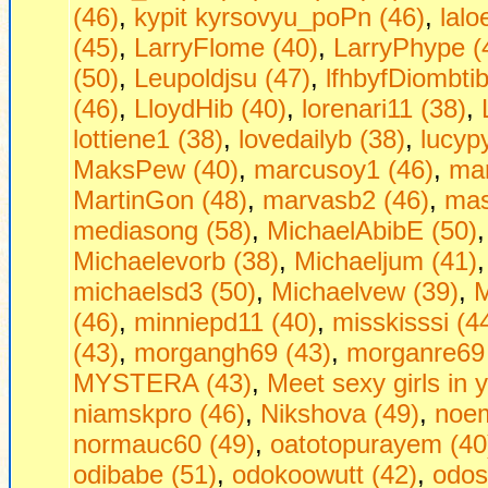
(46)
,
kypit kyrsovyu_poPn (46)
,
lalo
(45)
,
LarryFlome (40)
,
LarryPhype (
(50)
,
Leupoldjsu (47)
,
lfhbyfDiombtib
(46)
,
LloydHib (40)
,
lorenari11 (38)
,
lottiene1 (38)
,
lovedailyb (38)
,
lucyp
MaksPew (40)
,
marcusoy1 (46)
,
mar
MartinGon (48)
,
marvasb2 (46)
,
mas
mediasong (58)
,
MichaelAbibE (50)
Michaelevorb (38)
,
Michaeljum (41)
michaelsd3 (50)
,
Michaelvew (39)
,
M
(46)
,
minniepd11 (40)
,
misskisssi (4
(43)
,
morgangh69 (43)
,
morganre69 
MYSTERA (43)
,
Mееt sеxy girls in 
niamskpro (46)
,
Nikshova (49)
,
noem
normauc60 (49)
,
oatotopurayem (40
odibabe (51)
,
odokoowutt (42)
,
odos