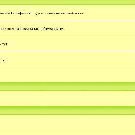
 - но! с инфой - кто, где и почему на них изображен.
ньги их делать или за так - обсуждаем тут.
 тут.
 тут.