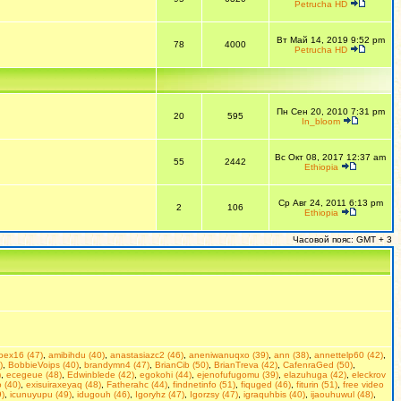
Petrucha HD
Вт Май 14, 2019 9:52 pm
78
4000
Petrucha HD
Пн Сен 20, 2010 7:31 pm
20
595
In_bloom
Вс Окт 08, 2017 12:37 am
55
2442
Ethiopia
Ср Авг 24, 2011 6:13 pm
2
106
Ethiopia
Часовой пояс: GMT + 3
doex16 (47)
,
amibihdu (40)
,
anastasiazc2 (46)
,
aneniwanuqxo (39)
,
ann (38)
,
annettelp60 (42)
,
)
,
BobbieVoips (40)
,
brandymn4 (47)
,
BrianCib (50)
,
BrianTreva (42)
,
CafenraGed (50)
,
)
,
ecegeue (48)
,
Edwinblede (42)
,
egokohi (44)
,
ejenofufugomu (39)
,
elazuhuga (42)
,
eleckrov
 (40)
,
exisuiraxeyaq (48)
,
Fatherahc (44)
,
findnetinfo (51)
,
fiquged (46)
,
fiturin (51)
,
free video
9)
,
icunuyupu (49)
,
idugouh (46)
,
Igoryhz (47)
,
Igorzsy (47)
,
igraquhbis (40)
,
ijaouhuwul (48)
,