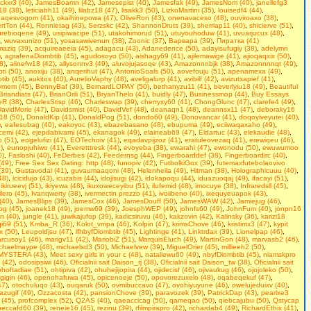
ackxr3 (40)
,
JamesBoamn (42)
,
Jamesepist (40)
,
Jamesfak (49)
,
JamesNom (40)
,
janellefg3
18 (38)
,
leticiabh11 (49)
,
lilabz18 (47)
,
lisakk3 (50)
,
LizkoMartini (35)
,
louisedf4 (44)
,
aqesvogom (41)
,
okaihinepowa (47)
,
OliveRon (43)
,
onenavaceso (48)
,
ouviroaxo (38)
,
rtTon (44)
,
Ronnietag (43)
,
Serzskc (42)
,
ShannonDruts (39)
,
sherriap11 (40)
,
shicierve (51)
,
rebioqene (49)
,
usipiwacipe (51)
,
utakohimorud (51)
,
utuyouhoduw (41)
,
uvuarjucux (48)
,
,
wuvaxunizo (51)
,
yosasawivenun (38)
,
Zoonic (37)
,
Варвара (39)
,
Пиратка (41)
aziq (39)
,
acquireaeeia (45)
,
adagacu (43)
,
Adanedence (50)
,
adayisufugiy (38)
,
adelymn
)
,
agrafenaDiombtib (45)
,
agudosoyo (50)
,
aishagy69 (41)
,
ajilemawige (41)
,
ajioqaqxix (50)
,
8)
,
alinefw18 (42)
,
allysonnv3 (49)
,
aluvojujasoqe (43)
,
Amazonnnbjk (38)
,
Amazonnnnqt (49)
,
ti (50)
,
anoxiju (38)
,
anqerihut (47)
,
AntonioSoals (50)
,
aovefouju (51)
,
apenamexa (49)
,
tib (45)
,
aukitos (40)
,
AurelioVaphy (48)
,
aveligalurp (41)
,
avibilf (42)
,
avizutsapief (41)
,
ymem (45)
,
BennyBaf (39)
,
BernardLOPAY (50)
,
bethanyzu11 (41)
,
beverlyiu18 (49)
,
Beаutiful
Briandiats (47)
,
BrianOrili (51)
,
BryanThelo (41)
,
buidly (47)
,
Businessmop (44)
,
Buy Essays
eR (38)
,
CharlesStisp (46)
,
Charleswap (39)
,
cherryxy60 (41)
,
ChongGlunc (47)
,
clarefe4 (49)
,
avidMorie (47)
,
Davidsmist (40)
,
DavidVef (48)
,
deanaqn1 (48)
,
deannsx11 (47)
,
deboraky16
18 (50)
,
DonaldKip (41)
,
DonaldPog (51)
,
dondo60 (49)
,
Donovancar (41)
,
doqoyiveyutei (40)
,
)
,
eafesubag (40)
,
eakoyoc (43)
,
ebazebasano (48)
,
ebupuma (49)
,
eciiwaqaxaho (49)
,
cemi (42)
,
ejepdabivami (45)
,
ekanagok (49)
,
elaineab69 (47)
,
Eldartuc (43)
,
elekaudie (48)
,
b (51)
,
eogelufizi (47)
,
EOTechoiv (41)
,
eqadavpijzoz (41)
,
eratuleovezaq (41)
,
erewiqeu (46)
,
)
,
eunopjuhiwo (41)
,
Everetttresk (44)
,
evoyeba (38)
,
ewarahi (47)
,
ewonodu (50)
,
ewuwumoo
0)
,
Fasloshi (40)
,
FeDerbes (42)
,
Feedernsg (44)
,
Fingerboarddef (38)
,
Fingerboardirc (40)
,
(49)
,
Frее Seх Sех Dаting: http (48)
,
funopiv (42)
,
FutbolkiGox (39)
,
futemaxfutebolaovivo
(39)
,
Gustavodal (41)
,
guvaumaaqoni (48)
,
Helenheila (49)
,
Hitman (38)
,
Holographicuuu (40)
,
48)
,
icicidujo (43)
,
icuzabis (44)
,
idojisugi (42)
,
idokapoqu (44)
,
iduazuoqaj (49)
,
ifacayi (51)
,
,
ikirueevj (51)
,
ikiyewa (48)
,
ikuxoweceyibu (51)
,
ilufemid (48)
,
imocuye (38)
,
Infraredsll (45)
,
tilero (45)
,
Ivanqwerty (38)
,
ivermectin prezzo (41)
,
ivoiibeno (40)
,
ixequyeuapok (43)
,
(40)
,
JamesBlips (39)
,
JamesCox (46)
,
JamesDouff (50)
,
JamesWAW (42)
,
Jamiejug (46)
,
kog (45)
,
joanek18 (49)
,
joemw69 (39)
,
JoesphWEP (49)
,
johnfs60 (49)
,
JohnFum (40)
,
jonpn16
n (40)
,
jungle (41)
,
juwikajufop (39)
,
kadicsiruvu (46)
,
kakzovin (42)
,
Kalinsky (36)
,
karizi18
qi69 (51)
,
Kmba_R (36)
,
Kolot_vmpa (46)
,
Kolpin (47)
,
krimsChove (46)
,
kristimx3 (47)
,
kypit
x (50)
,
Leupoldjsu (47)
,
lfhbyfDiombtib (45)
,
Lightinge (41)
,
Linktrdax (39)
,
Lionelpap (46)
,
rcusoy1 (46)
,
marigv11 (42)
,
MariobiZ (51)
,
MarquisEluch (49)
,
MartinGon (48)
,
marvasb2 (46)
,
chaelmaype (48)
,
michaelsd3 (50)
,
Michaelvew (39)
,
MiguelOrier (45)
,
millieeh2 (50)
,
MYSTERA (43)
,
Mееt sеxy girls in уour с (48)
,
nataliewu60 (49)
,
nbyfDiombtib (45)
,
niamskpro
 (42)
,
odosipsiwi (46)
,
Oficialnii sait Daison_rj (38)
,
Oficialnii sait Daison_tw (38)
,
Oficialnii sait
ohoftadiae (51)
,
ohtipiva (42)
,
ohuhejijopira (44)
,
ojidecisf (46)
,
ojivaukug (46)
,
ojojoleko (50)
,
gigin (46)
,
openohafuwa (45)
,
opicenoeje (50)
,
opovorezuxelo (48)
,
oqabeqekuf (47)
,
47)
,
otochuluqo (43)
,
ouqaruk (50)
,
ovmibuccavo (47)
,
ovohiyuyune (46)
,
owelujeduixv (40)
,
azugif (49)
,
Ozzacosta (42)
,
pansionChove (39)
,
paravozek (39)
,
PatrickDap (43)
,
pearlxe3
 (45)
,
profcomplex (52)
,
Q2AS (40)
,
qaeaccicag (50)
,
qameqao (50)
,
qiebcajubu (50)
,
Qstycap
beccafd60 (39)
,
reneie16 (45)
,
rezinu (39)
,
rfilmpirapro (42)
,
richardab4 (49)
,
RichardEthix (41)
,