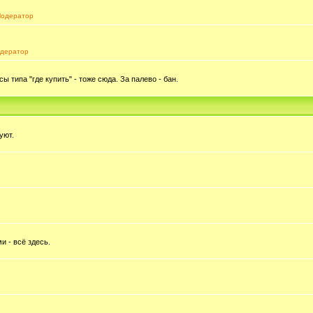
одератор
дератор
типа "где купить" - тоже сюда. За палево - бан.
уют.
и - всё здесь.