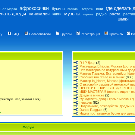
афрокосички
где сделать 
бусины
вши
Боб Марли
вавилон
встречи
елать дреды
музыка
канекалон
раста
книги
радио
раста
перхоть
шапки
му
FAQ
Пользователи
Группы
Регистрация
Профиль
Во
R I P Децл
(2)
Мастерица Ethiopia, Москва [фотога
Чат мастеров по натуральным дре
Мастер Пальма, Екатеринбург [фот
Сообщество dread.ru в лицах
(800)
Мастер In_bloom, Москва [фотогале
О вкусной и здоровой немясной пи
ПРОЧТИТЕ ПЛИЗ ВСЕ ДЛЯ КОГО Э
ИЩУ МАСТЕРА!!! (все кто ищет - сю
Дрэды в минске
(2)
где сделать дреды кроме москвы :)
фейсбуке, под замком в жж)
перхоть
(82)
Подскажите, пожалуйста. Дреды из 
Dance Raggae!
(6)
е
Ищем поставщиков бусин для дред 
Форум