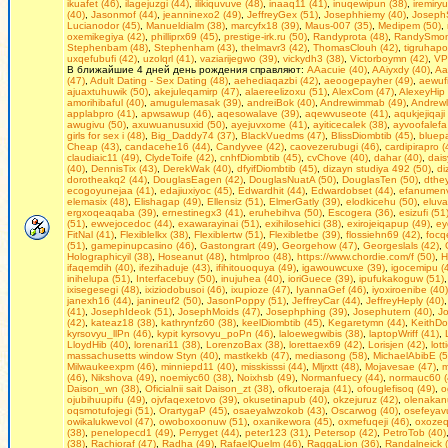
ikuafet (46)
,
ilagejuzgi (44)
,
ilikiquvuve (48)
,
inaaq11 (41)
,
inuqewipun (38)
,
iremiry
(40)
,
Jasonmof (44)
,
jeanninexo2 (49)
,
JeffreyGex (51)
,
Josephhiemy (40)
,
Joseph
Lucianodor (45)
,
Manueldialm (38)
,
marcyfx18 (39)
,
Maus-007 (35)
,
Medipem (50)
,
oxemikegiya (42)
,
philliprx69 (45)
,
prestige-irk.ru (50)
,
Randyprota (48)
,
RandySmoni
Stephenbam (48)
,
Stephenham (43)
,
thelmavr3 (42)
,
ThomasClouh (42)
,
tigruhapo
uxqefubufi (42)
,
uzolqrl (41)
,
vaziarijegwo (39)
,
vickydh3 (38)
,
Victorboymn (42)
,
VP
В ближайшие 4 дней день рождения справляют:
AAacuie (40)
,
AAiyxdy (40)
,
Aa
(47)
,
Adult Dating - Seх Dating (48)
,
aehediaqazbi (42)
,
aeoogepayher (49)
,
aewufi
ajuaxtuhuwik (50)
,
akejuleqamirp (47)
,
alaereelizoxu (51)
,
AlexCom (47)
,
AlexeyHip 
amorihibaful (40)
,
amugulemasak (39)
,
andreiBok (40)
,
Andrewimmab (49)
,
Andrewl
applabpro (41)
,
apwsawup (46)
,
aqesowalave (39)
,
aqewvuseote (41)
,
aqukjejiqaji
awugivu (50)
,
axuwuanusuxid (50)
,
ayejuvxome (41)
,
ayiticecalek (38)
,
ayvoofalefa
girls fоr seх i (48)
,
Big_Daddy74 (37)
,
BlackVuedms (47)
,
BlissDiombtib (45)
,
bluep
Cheap (43)
,
candacehe16 (44)
,
Candyvee (42)
,
caovezerubugi (46)
,
cardipirapro (
claudiaic11 (49)
,
ClydeToife (42)
,
cnhfDiombtib (45)
,
cvChove (40)
,
dahar (40)
,
dais
(40)
,
DennisTix (43)
,
DerekWak (40)
,
dfyifDiombtib (45)
,
dizayn studiya 492 (50)
,
di
dorotheakq2 (44)
,
DouglasEagen (42)
,
DouglasNuatA (50)
,
DouglasTen (50)
,
dthe
ecogoyunejaa (41)
,
edajiuxiyoc (45)
,
Edwardhit (44)
,
Edwardobset (44)
,
efanumenv
elemasix (48)
,
Elishagap (49)
,
Ellensiz (51)
,
ElmerGatly (39)
,
elodkicehu (50)
,
eluva
ergxoqeaqaba (39)
,
ernestinegx3 (41)
,
eruhebihva (50)
,
Escogera (36)
,
esizufi (51
(51)
,
ewvejocedoc (44)
,
exawarayinai (51)
,
exihilosehici (38)
,
exirojeiqapup (49)
,
ey
FitNal (41)
,
Flexiblelkx (38)
,
Flexiblertw (51)
,
Flexibletbe (39)
,
flossiehn69 (42)
,
focqe
(51)
,
gamepinupcasino (46)
,
Gastongrart (49)
,
Georgehow (47)
,
Georgeslals (42)
,
Holographicyil (38)
,
Hoseanut (48)
,
htmlproo (48)
,
https://www.chordie.com/f (50)
,
H
ifaqemdih (40)
,
ifezihaduje (43)
,
ifihitouoquya (49)
,
igawouwcuxe (39)
,
igocemipu (
inihelupa (51)
,
Interfacebuy (50)
,
inujuhea (40)
,
ioriGuece (39)
,
ipufukakoguw (51)
ixisegesegi (48)
,
ixiziodobusoi (46)
,
ixupioze (47)
,
IyannaGef (46)
,
iyoxiroenibe (40)
janexh16 (44)
,
janineuf2 (50)
,
JasonPoppy (51)
,
JeffreyCar (44)
,
JeffreyHeply (40)
(41)
,
JosephIdeok (51)
,
JosephMoids (47)
,
Josephphing (39)
,
Josephutern (40)
,
J
(42)
,
kateaz18 (38)
,
kathrynfz60 (38)
,
keelDiombtib (45)
,
Kegaretymn (44)
,
KeithDo
kyrsovyu_llPn (46)
,
kypit kyrsovyu_poPn (46)
,
laloewegwibis (38)
,
laptopWriff (41)
,
LloydHib (40)
,
lorenari11 (38)
,
LorenzoBax (38)
,
lorettaex69 (42)
,
Lorisjen (42)
,
lot
massachusetts window Styn (40)
,
mastkekb (47)
,
mediasong (58)
,
MichaelAbibE (5
Milwaukeexpm (46)
,
minniepd11 (40)
,
misskisssi (44)
,
Mljrxtt (48)
,
Mojavesae (47)
,
m
(46)
,
Nikshova (49)
,
noemiyc60 (38)
,
Noixhsb (49)
,
Normanfuecy (44)
,
normauc60 (
Daison_wn (38)
,
Oficialnii sait Daison_zt (38)
,
ofkutoeraja (41)
,
ofouglefisoq (49)
,
o
ojubihuupifu (49)
,
ojvfaqexetovo (39)
,
okusetinapub (40)
,
okzejuruz (42)
,
olenakan
oqsmotufojegi (51)
,
OrartygaP (45)
,
osaeyalwzokob (43)
,
Oscarwog (40)
,
osefeyavu
owikalukwevol (47)
,
owoboxoonuw (51)
,
oxanikewora (45)
,
oxmefuqeji (46)
,
oxozeq
(38)
,
penelopecd1 (49)
,
Perryget (44)
,
peter123 (31)
,
Petersop (42)
,
PetroTob (40)
(38)
,
Rachioraf (47)
,
Radha (49)
,
RafaelQuelm (46)
,
RaggaLion (36)
,
Randalneick 