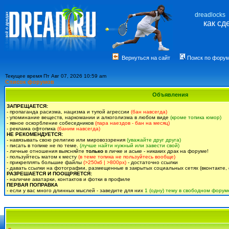
dreadlocks
как сд
Вернуться на сайт
Поиск по фору
Текущее время Пт Авг 07, 2026 10:59 am
Список форумов
Объявления
ЗАПРЕЩАЕТСЯ:
- пропаганда расизма, нацизма и тупой агрессии
(бан навсегда)
- упоминание веществ, наркомании и алкоголизма в любом виде
(кроме топика юмор)
- явное оскорбление собеседников
(пара наездов - бан на месяц)
- реклама офтопика
(баним навсегда)
НЕ РЕКОМЕНДУЕТСЯ:
- навязывать свою религию или мировоззрения
(уважайте друг друга)
- писать в топике не по теме.
(лучше найти нужный или завести свой)
- личные отношения выясняйте
только
в личке и аське - никаких драк на форуме!
- пользуйтесь матом к месту
(в теме топика не пользуйтесь вообще)
- прикреплять большие файлы
(>250кб | >800px)
- достаточно ссылки
- давать ссылки на фотографии, размещенные в закрытых социальных сетях (вконтакте, 
РАЗРЕШАЕТСЯ И ПООЩРЯЕТСЯ:
- наличие аватарки, контактов и фотки в профиле
ПЕРВАЯ ПОПРАВКА
- если у вас много длинных мыслей - заведите для них
1 (одну) тему в свободном форум