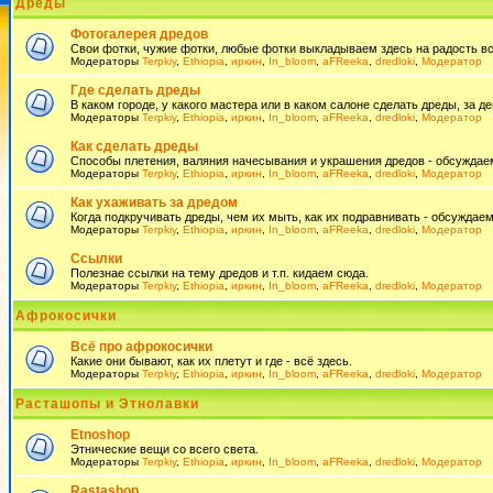
Дреды
Фотогалерея дредов
Свои фотки, чужие фотки, любые фотки выкладываем здесь на радость всем
Модераторы
Terpkiy
,
Ethiopia
,
иркин
,
In_bloom
,
aFReeka
,
dredloki
,
Модератор
Где сделать дреды
В каком городе, у какого мастера или в каком салоне сделать дреды, за де
Модераторы
Terpkiy
,
Ethiopia
,
иркин
,
In_bloom
,
aFReeka
,
dredloki
,
Модератор
Как сделать дреды
Способы плетения, валяния начесывания и украшения дредов - обсуждаем
Модераторы
Terpkiy
,
Ethiopia
,
иркин
,
In_bloom
,
aFReeka
,
dredloki
,
Модератор
Как ухаживать за дредом
Когда подкручивать дреды, чем их мыть, как их подравнивать - обсуждаем
Модераторы
Terpkiy
,
Ethiopia
,
иркин
,
In_bloom
,
aFReeka
,
dredloki
,
Модератор
Ссылки
Полезнае ссылки на тему дредов и т.п. кидаем сюда.
Модераторы
Terpkiy
,
Ethiopia
,
иркин
,
In_bloom
,
aFReeka
,
dredloki
,
Модератор
Афрокосички
Всё про афрокосички
Какие они бывают, как их плетут и где - всё здесь.
Модераторы
Terpkiy
,
Ethiopia
,
иркин
,
In_bloom
,
aFReeka
,
dredloki
,
Модератор
Расташопы и Этнолавки
Etnoshop
Этнические вещи со всего света.
Модераторы
Terpkiy
,
Ethiopia
,
иркин
,
In_bloom
,
aFReeka
,
dredloki
,
Модератор
Rastashop