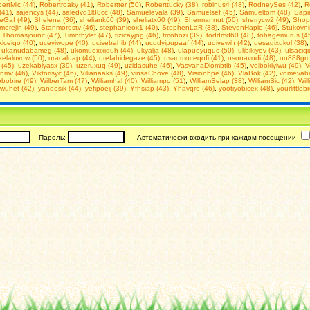
ertMic (44)
,
Robertroaky (41)
,
Robertter (50)
,
Roberttucky (38)
,
robinus4 (48)
,
RodneySes (42)
,
R
(41)
,
sajencys (44)
,
saledvd1l88cc (48)
,
Samuelevala (39)
,
Samuelsef (45)
,
Samueltom (48)
,
Sapi
eGaf (49)
,
Shelena (36)
,
sheliank60 (39)
,
sheliatx60 (49)
,
Shermannut (50)
,
sherrycw2 (49)
,
Shop
morejin (49)
,
Stanmorestv (46)
,
stephanieox1 (40)
,
StephenLaR (38)
,
StevenHaple (46)
,
Stukovn
,
Thomasjounc (47)
,
Timothylef (47)
,
tizicayjog (46)
,
tmohozi (39)
,
toddmd60 (48)
,
tohagemurus (4
iceiqo (40)
,
uceyiwope (40)
,
ucisebahib (44)
,
ucudyipupaaf (44)
,
udivewih (42)
,
uesagixukol (38)
,
ukanudabameg (48)
,
ukomuoxixiduh (44)
,
ukyalja (48)
,
ulapuoyuquc (50)
,
ulibikiyev (43)
,
ulsaciqi
elalovow (50)
,
uracaluap (44)
,
urefahidegaze (45)
,
usaomoceqofi (41)
,
usonavodi (48)
,
uu888grc
 (45)
,
uzekabiyasx (39)
,
uzeruxuq (49)
,
uzidasuhe (46)
,
VasyanaDiombtib (45)
,
veibokiyiwu (49)
,
V
inmv (46)
,
Viktorisyc (46)
,
Vilianaaks (49)
,
vinsaChove (48)
,
Visionhpe (46)
,
VlaBok (42)
,
vomevabi
bobire (49)
,
WilberTam (47)
,
Williamhal (40)
,
Williampo (51)
,
WilliamSelap (38)
,
WilliamSic (42)
,
Will
wuhet (42)
,
yanoosik (44)
,
yefipoeij (39)
,
Yfhsiap (43)
,
Yhavqro (46)
,
yootiyobicex (48)
,
yourlittleb
Пароль:
Автоматически входить при каждом посещении