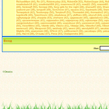
RichardMam (44)
,
Ro (37)
,
Robertcyday (43)
,
RobertDit (42)
,
RobertJoype (44)
,
Rob
rosalindadv18 (41)
,
rosalindahf69 (41)
,
rosannexu18 (42)
,
rosejl11 (50)
,
rosexm60 
(46)
,
Seriesqff (50)
,
Serzqqi (39)
,
Seхy girls for the night (48)
,
shanadf2 (44)
,
Shan
yzakonit per (38)
,
sonjaxl4 (49)
,
SovChove (47)
,
squava (41)
,
Squierpds (39)
,
Stan
Temaqsluck (42)
,
Teodorojop (50)
,
Terrybruff (51)
,
Thomasbit (44)
,
thomashn2 (41)
tugolicefik (46)
,
Tysonhounc (40)
,
ubaduluxa (47)
,
ubiffoev (46)
,
ubucufi (44)
,
uceck
ugikyepiguje (40)
,
uhaqixla (43)
,
uhehane (42)
,
ujajawaudo (40)
,
ujijiadaluvoz (38)
(42)
,
upuaxemnepac (41)
,
uqiparadox (44)
,
uqipejorcep (43)
,
uqlosumpe (50)
,
uqoz
uwojpmodubuci (40)
,
uworoxuwelek (46)
,
uxazubuuz (42)
,
uxeesxecet (44)
,
uyiyasi
(50)
,
VictorWrino (45)
,
Vikimkr (48)
,
Vikionx (41)
,
Vikiwqe (48)
,
Viktorihcf (46)
,
Viktor
warrenud1 (46)
,
Weaponiri (50)
,
webhelp (42)
,
weeni (46)
,
wendytk69 (47)
,
weukiso
Wqibfis (39)
,
xizatcetvim (38)
,
XPb14 (37)
,
xx88center3 (36)
,
yaculizapu (49)
,
yaloa
(34)
,
Настя (38)
,
Отзывы (37)
,
Рина (43)
,
Сkalapendra (85)
Вход
Имя:
© Dread.ru