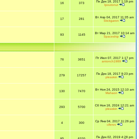
Пн Дек 18, 2017 1:19 pm
16
373
Ipoutonut
Вт Апр 04, 2017 11:35 am
17
281
Stickgaron
Вт Мар 21, 2017 10:14 am
93
1145
Spaceship
Пт Июл 07, 2017 1:17 pm
76
3651
antonch1989
Пн Дек 18, 2017 9:23 pm
279
17257
pleaskin
Вт Ноя 24, 2015 12:10 am
130
7470
Mahaon
Сб Ноя 16, 2024 12:21 am
293
5700
pleaskin
Ср Янв 04, 2017 11:26 pm
4
300
ciferov
Пн Дек 02, 2019 4:28 pm
95
6320