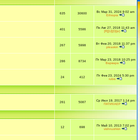
Вс Мар 31, 2024 9:02 am
635
30600
Ethiopia
Пн Авг 27, 2018 11:43 am
401
5586
[R][U][D]{e}
Вт Фев 20, 2018 11:37 pm
267
5998
pleaskin
Пт Мар 23, 2018 10:25 pm
286
8734
Варвара
Пт Фев 23, 2024 5:30 pm
24
412
rubis
Ср Июл 19, 2017 1:14 pm
261
5087
ПАТИХАЕР
Пт Май 10, 2013 7:02 pm
12
698
vishnushkin