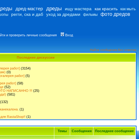
дреды
дреды
дред-мастер
ищу мастера
как красить
как мыть
фото дредов
регги, ска и даб
уход за дредами
шопы
фильмы
йти и проверить личные сообщения
Вход
Найти сообщения без ответов
Последние дискуссии
лерея работ]
(3154)
дам)
(0)
огалерея работ]
(5)
рея работ]
(58)
ще
(52)
ТО НАПИСАННО !!!
(25)
да!)
(581)
(132)
канекалона.
(1)
для RastaShop!!
(1)
Темы
Сообщения
Последнее сообщение