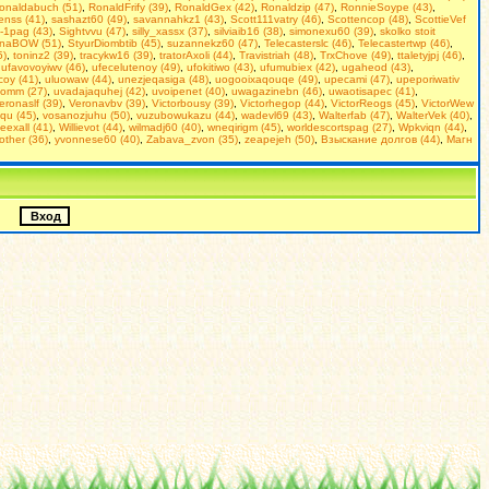
onaldabuch (51)
,
RonaldFrify (39)
,
RonaldGex (42)
,
Ronaldzip (47)
,
RonnieSoype (43)
,
enss (41)
,
sashazt60 (49)
,
savannahkz1 (43)
,
Scott111vatry (46)
,
Scottencop (48)
,
ScottieVef
-1pag (43)
,
Sightvvu (47)
,
silly_xassx (37)
,
silviaib16 (38)
,
simonexu60 (39)
,
skolko stoit
inaBOW (51)
,
StyurDiombtib (45)
,
suzannekz60 (47)
,
Telecasterslc (46)
,
Telecastertwp (46)
,
5)
,
toninz2 (39)
,
tracykw16 (39)
,
tratorAxoli (44)
,
Travistriah (48)
,
TrxChove (49)
,
ttaletyjpj (46)
,
,
ufavovoyiwv (46)
,
ufecelutenoy (49)
,
ufokitiwo (43)
,
ufumubiex (42)
,
ugaheod (43)
,
coy (41)
,
uluowaw (44)
,
unezjeqasiga (48)
,
uogooixaqouqe (49)
,
upecami (47)
,
upeporiwativ
omm (27)
,
uvadajaquhej (42)
,
uvoipenet (40)
,
uwagazinebn (46)
,
uwaotisapec (41)
,
eronaslf (39)
,
Veronavbv (39)
,
Victorbousy (39)
,
Victorhegop (44)
,
VictorReogs (45)
,
VictorWew
qu (45)
,
vosanozjuhu (50)
,
vuzubowukazu (44)
,
wadevl69 (43)
,
Walterfab (47)
,
WalterVek (40)
,
ieexall (41)
,
Willievot (44)
,
wilmadj60 (40)
,
wneqirigm (45)
,
worldescortspag (27)
,
Wpkviqn (44)
,
rother (36)
,
yvonnese60 (40)
,
Zabava_zvon (35)
,
zeapejeh (50)
,
Взыскание долгов (44)
,
Магн