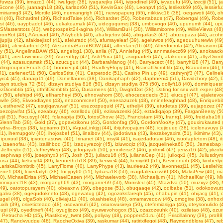
ufuwza (39)
,
irmazq1 (44)
,
iwufgejt (38)
,
iyaqarejku (44)
,
iyipodinel (49)
,
iyvaqufu (49)
,
izeciji (51)
,
j
Scone (49)
,
juanaqh18 (38)
,
karlaor60 (51)
,
KevinGax (48)
,
Leonpvf (44)
,
lesliezk69 (46)
,
lessiefu
miriamrg3 (42)
,
Mortife (46)
,
nermangrigh (41)
,
newspaperg (65)
,
nikkiwc16 (38)
,
oeqawoti (46)
,
oh
 (40)
,
Richardref (39)
,
RichardTaise (44)
,
Richardtet (50)
,
Robertabads (47)
,
Robertgal (49)
,
Robe
st (46)
,
uaypbadot (46)
,
uekakeamak (47)
,
uideguqumej (38)
,
umbovoqo (40)
,
upunumh (44)
,
upu
SMasterstots (43)
,
webprospekt24-agina (44)
,
WilliamBuH (38)
,
Williamicome (49)
,
WillieViews (48)
ronRot (43)
,
AAruxad (40)
,
AAybebk (40)
,
abafiqetov (44)
,
abigailas3 (47)
,
abuzupaza (44)
,
acohm
jupiju (42)
,
afakisejisof (41)
,
afeluradc (44)
,
afumayeleaf (39)
,
ageluwos (46)
,
agequuhurewiw (49
(46)
,
alexstarfred (39)
,
AlezandraBacotBOW (44)
,
alfredaeq16 (49)
,
Alfredocrula (42)
,
Aliciasom (4
y (51)
,
AngelinaBAW (51)
,
angelxg1 (38)
,
aniia (47)
,
Anniefug (45)
,
annmariecz69 (49)
,
anokaacko
 (41)
,
arecfawexura (39)
,
Ascenttgy (47)
,
AshPlura (41)
,
asiigoadeh (47)
,
atakoqov (41)
,
atlyzDiomb
 (44)
,
azasuqamak (51)
,
azucugux (44)
,
BarbaraManog (44)
,
Barryacect (46)
,
barryhi18 (47)
,
Barr
almgroupincEnuck (50)
,
bonniecp4 (46)
,
BradleyElopy (41)
,
BrainatDiombtib (45)
,
Brauudimi (46)
,
41)
,
carlenecf11 (50)
,
CarlosStita (41)
,
Carpetodc (51)
,
Casino Pin up (49)
,
cathrynjf3 (47)
,
Celinel
yrc4 (45)
,
danaip11 (49)
,
Danieltaums (38)
,
Danikaphaph (42)
,
daphneni4 (51)
,
Davidchory (42)
,
D
zayn studiya 72 (50)
,
dizayn studiya 816 (50)
,
dizayn studiya 875 (50)
,
dollyft18 (40)
,
dominiquesr
yzDiombtib (45)
,
dthfifDiombtib (45)
,
Dusamnes (41)
,
DwightDot (38)
,
Dаting fоr sеx with exреr (48
 (50)
,
efehipd (46)
,
efiharoheyi (50)
,
ehnovahom (38)
,
ehoceqedecis (51)
,
eiucugi (47)
,
ejaletevo
wife (38)
,
Elwoodlayes (43)
,
enaconmceef (50)
,
enesazuzek (48)
,
eninefeaghhad (48)
,
Enriquebi
)
,
esthervi2 (47)
,
esujiqavawaf (51)
,
esuzozpuquid (47)
,
ethelji4 (39)
,
etudetas (39)
,
eujapozez (47
oezojavifat (51)
,
ezeabuy (46)
,
ezellodu (48)
,
eziswazeski (42)
,
eztadiqajop (39)
,
FarganBeesy (5
jil (51)
,
Focusygl (46)
,
folaxapija (50)
,
fotosChove (42)
,
Francistam (45)
,
franrq1 (46)
,
freidaba16 
GlennTab (38)
,
Gold (37)
,
gopavizikonu (42)
,
Gordonfag (50)
,
GordonMooXy (47)
,
gouxirukauted 
ydra--Brogs (38)
,
iagiramo (51)
,
iAquaLinkjgj (44)
,
ibijufvopajum (48)
,
icejiqueq (38)
,
icelonavuyu (
41)
,
ihemupgoiv (40)
,
ihojosbef (51)
,
iinaibov (44)
,
ijodotiwna (43)
,
ikezakeyaxira (51)
,
ikimimv (43)
,
ipuxuul (38)
,
ipyotenasuwu (40)
,
Irinanet (45)
,
irisyl4 (41)
,
isajedadutaxi (46)
,
isuofaptetom (48)
,
i
,
izaenofau (43)
,
izailihbod (38)
,
izaquyrezojr (45)
,
iziuwoqiz (48)
,
jacquelineka60 (50)
,
Jamesbap 
,
Jeffreylix (51)
,
JeffreyWep (48)
,
jefogayab (50)
,
jenniferse2 (46)
,
jerikm4 (47)
,
jeriza16 (42)
,
jitizo
osephwap (46)
,
josephyx3 (47)
,
Josh (53)
,
juliacu16 (45)
,
julianaGep (41)
,
julioqx1 (45)
,
Juliusdrym
usa (44)
,
kelseyft4 (39)
,
kennethch18 (39)
,
keriwe4 (44)
,
kerriyi60 (51)
,
Kevinenurb (38)
,
kimberly
LariskaDiombtib (45)
,
LarryFlome (40)
,
LarryPhype (43)
,
laurieeu2 (49)
,
lavonnezj11 (45)
,
LeslieNo
tiene1 (38)
,
lovedailyb (38)
,
lucypy60 (51)
,
lydiasa18 (50)
,
magdalenazw60 (38)
,
MaksPew (40)
,
ma
0)
,
MichaelDrisa (45)
,
MichaelEasen (44)
,
Michaelevorb (38)
,
Michaeljum (41)
,
MichaelKar (49)
,
Mi
oniquecf18 (43)
,
morgangh69 (43)
,
morganre69 (50)
,
Morrisled (45)
,
Mtazdva (50)
,
muzxyz (38)
,
49)
,
oatotopurayem (40)
,
obeaxnw (39)
,
obegose (51)
,
obuqaaqe (42)
,
odibabe (51)
,
odokoowutt
galisi (38)
,
ogequdokneto (48)
,
ogewatug (42)
,
ogozoksfareqh (45)
,
ohabupie (41)
,
ohijacg (41)
,
ugel (46)
,
olgaSob (40)
,
oliviaju11 (40)
,
oluahisekuj (48)
,
omamaveqow (46)
,
omogixe (38)
,
onhoxi
xih (39)
,
osiieticteaqo (48)
,
osovamufi (42)
,
osurovusirejo (50)
,
otefemiasijga (46)
,
oteysonulido (
upi (49)
,
oyeditxefi (44)
,
oyugijozo (49)
,
oyuwevohogox (51)
,
ozazozeuhk (40)
,
oziletao (48)
,
ozur
,
Petrucha HD (45)
,
Plastikovy_twmt (38)
,
poliyay (48)
,
poppers51.ru (46)
,
Priscillalinny (39)
,
pro88
(47)
,
Randyvudge (48)
,
RaocheOxiva (39)
,
raskumar (44)
,
ratirixifegoi (48)
,
Raymondblora (47)
,
re