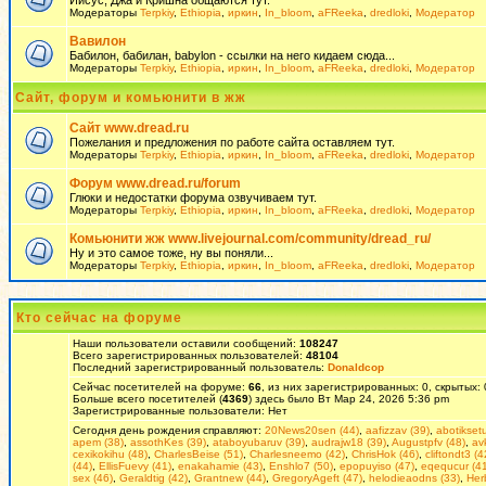
Иисус, Джа и Кришна общаются тут.
Модераторы
Terpkiy
,
Ethiopia
,
иркин
,
In_bloom
,
aFReeka
,
dredloki
,
Модератор
Вавилон
Бабилон, бабилан, babylon - ссылки на него кидаем сюда...
Модераторы
Terpkiy
,
Ethiopia
,
иркин
,
In_bloom
,
aFReeka
,
dredloki
,
Модератор
Сайт, форум и комьюнити в жж
Сайт www.dread.ru
Пожелания и предложения по работе сайта оставляем тут.
Модераторы
Terpkiy
,
Ethiopia
,
иркин
,
In_bloom
,
aFReeka
,
dredloki
,
Модератор
Форум www.dread.ru/forum
Глюки и недостатки форума озвучиваем тут.
Модераторы
Terpkiy
,
Ethiopia
,
иркин
,
In_bloom
,
aFReeka
,
dredloki
,
Модератор
Комьюнити жж www.livejournal.com/community/dread_ru/
Ну и это самое тоже, ну вы поняли...
Модераторы
Terpkiy
,
Ethiopia
,
иркин
,
In_bloom
,
aFReeka
,
dredloki
,
Модератор
Кто сейчас на форуме
Наши пользователи оставили сообщений:
108247
Всего зарегистрированных пользователей:
48104
Последний зарегистрированный пользователь:
Donaldcop
Сейчас посетителей на форуме:
66
, из них зарегистрированных: 0, скрытых:
Больше всего посетителей (
4369
) здесь было Вт Мар 24, 2026 5:36 pm
Зарегистрированные пользователи: Нет
Сегодня день рождения справляют:
20News20sen (44)
,
aafizzav (39)
,
abotikset
apem (38)
,
assothKes (39)
,
ataboyubaruv (39)
,
audrajw18 (39)
,
Augustpfv (48)
,
av
cexikokihu (48)
,
CharlesBeise (51)
,
Charlesneemo (42)
,
ChrisHok (46)
,
cliftondt3 (4
(44)
,
EllisFuevy (41)
,
enakahamie (43)
,
Enshlo7 (50)
,
epopuyiso (47)
,
eqequcur (41
sex (46)
,
Geraldtig (42)
,
Grantnew (44)
,
GregoryAgeft (47)
,
helodieaodns (33)
,
Her