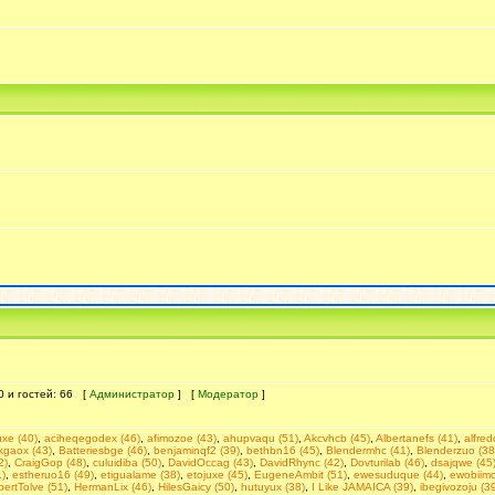
 0 и гостей: 66 [
Администратор
] [
Модератор
]
uxe (40)
,
aciheqegodex (46)
,
afimozoe (43)
,
ahupvaqu (51)
,
Akcvhcb (45)
,
Albertanefs (41)
,
alfre
kgaox (43)
,
Batteriesbge (46)
,
benjaminqf2 (39)
,
bethbn16 (45)
,
Blendermhc (41)
,
Blenderzuo (38
2)
,
CraigGop (48)
,
culuidiba (50)
,
DavidOccag (43)
,
DavidRhync (42)
,
Dovturilab (46)
,
dsajqwe (45
)
,
estheruo16 (49)
,
etigualame (38)
,
etojuxe (45)
,
EugeneAmbit (51)
,
ewesuduque (44)
,
ewobiimo
bertTolve (51)
,
HermanLix (46)
,
HilesGaicy (50)
,
hutuyux (38)
,
I Like JAMAICA (39)
,
ibegivozoju (3