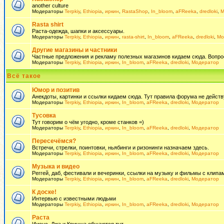
another culture
Модераторы
Terpkiy
,
Ethiopia
,
иркин
,
RastaShop
,
In_bloom
,
aFReeka
,
dredloki
,
М
Rasta shirt
Раста-одежда, шапки и аксессуары.
Модераторы
Terpkiy
,
Ethiopia
,
иркин
,
rasta-shirt
,
In_bloom
,
aFReeka
,
dredloki
,
Мо
Другие магазины и частники
Частные предложения и рекламу полезных магазинов кидаем сюда. Вопросы 
Модераторы
Terpkiy
,
Ethiopia
,
иркин
,
In_bloom
,
aFReeka
,
dredloki
,
Модератор
Всё такое
Юмор и позитив
Анекдоты, картинки и ссылки кидаем сюда. Тут правила форума не действ
Модераторы
Terpkiy
,
Ethiopia
,
иркин
,
In_bloom
,
aFReeka
,
dredloki
,
Модератор
Тусовка
Тут говорим о чём угодно, кроме станков =)
Модераторы
Terpkiy
,
Ethiopia
,
иркин
,
In_bloom
,
aFReeka
,
dredloki
,
Модератор
Пересечёмся?
Встречи, стрелки, поинтовки, ньябинги и ризонинги назначаем здесь.
Модераторы
Terpkiy
,
Ethiopia
,
иркин
,
In_bloom
,
aFReeka
,
dredloki
,
Модератор
Музыка и видео
Реггей, даб, фестивали и вечеринки, ссылки на музыку и фильмы с клипам
Модераторы
Terpkiy
,
Ethiopia
,
иркин
,
In_bloom
,
aFReeka
,
dredloki
,
Модератор
К доске!
Интервью с известными людьми
Модераторы
Terpkiy
,
Ethiopia
,
иркин
,
In_bloom
,
aFReeka
,
dredloki
,
Модератор
Раста