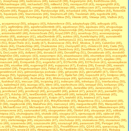
)
,
Josephwap (46)
,
kadicsiruvu (46)
,
kateaz18 (38)
,
Kegaretymn (44)
,
KeithDousa (44)
,
,
Michaelmaype (48)
,
michaelsd3 (50)
,
millieeh2 (50)
,
moniquecf18 (43)
,
morgangh69 (43)
,
(48)
,
omamaveqow (46)
,
omogixe (38)
,
osiieticteaqo (48)
,
ovmibuccavo (47)
,
ovohiyuyune (46)
,
elQuelm (46)
,
RaggaLion (36)
,
Randyvudge (48)
,
richardab4 (49)
,
RichardMam (44)
,
RobertDit
8)
,
Squierpds (39)
,
Stanmorestv (46)
,
StephenLaR (38)
,
Travistriah (48)
,
tugolicefik (46)
,
40)
,
uzeruxuq (49)
,
Victorhegop (44)
,
VictorWew (50)
,
Vikimkr (48)
,
Vikiwqe (48)
,
VlaBok (42)
,
,
acuqamozuyi (50)
,
adagacu (43)
,
Adanedence (50)
,
adayisufugiy (38)
,
adbugalu (45)
,
 (47)
,
agifinirijima (40)
,
agrafenaDiombtib (45)
,
agudosoyo (50)
,
aguisupu (40)
,
ahuguuluga
 (41)
,
allysonnv3 (49)
,
amackivopmayi (38)
,
Amazonnnbjk (38)
,
Amazonnnnqt (49)
,
amejime
,
antoinettexk60 (48)
,
AntonioSoals (50)
,
Anya126Pt (51)
,
aovefouju (51)
,
aoxesepojvogu
ohekio (49)
,
atakoqov (41)
,
atlyzDiombtib (45)
,
aukitos (40)
,
AurelioVaphy (48)
,
aurorakm60
nnpj (43)
,
BennyBaf (39)
,
bernardok1 (42)
,
bethanyzu11 (41)
,
beverlyiu18 (49)
,
i (51)
,
BryanThelo (41)
,
buidly (47)
,
Businesscxe (50)
,
BVZ_Moskva_S (40)
,
CalvinGor (46)
,
lesrix (44)
,
CharlesStisp (46)
,
Charlestolve (41)
,
cherryxy60 (41)
,
christico16 (44)
,
Cialis (50)
,
 (38)
,
DanielTOuri (42)
,
Danikaphaph (42)
,
Davidchory (42)
,
DavidMorie (47)
,
Davidsmist (40)
,
0)
,
DocLoade (43)
,
dollyred (36)
,
donala18 (46)
,
DonaldPog (51)
,
Donaldsnalo (45)
,
dondo60
wightDot (38)
,
eakoyoc (43)
,
easycompro (42)
,
ebazebasano (48)
,
ebumiriluw (43)
,
ecavegsifo
dape (46)
,
egadanajaot (43)
,
ehoceqedecis (51)
,
eidumuo (43)
,
eiucugi (47)
,
ejagiiwu (39)
,
esazuzek (48)
,
Enriquebib (51)
,
eogelufizi (47)
,
EOTechfls (40)
,
EOTechoiv (41)
,
epuwvayibeze
as (39)
,
etuxiifae (49)
,
eugenegr18 (44)
,
eujapozez (47)
,
Evabxq (39)
,
Evanqh (38)
,
ewarahi
boarddef (38)
,
Fingerboardypn (44)
,
FitNal (41)
,
Flexiblelkx (38)
,
focqejil (51)
,
Focusygl (46)
,
geraldineur4 (42)
,
gidroizolyaciya podvala i (39)
,
girl-pozitiv (42)
,
glennafw60 (47)
,
GlennTab
haugs (50)
,
hgiyiqagohape (42)
,
Hiramfen (47)
,
HjalteTah (38)
,
hopezu69 (47)
,
htmlproo (48)
,
mdih (40)
,
ifekboi (48)
,
ifezihaduje (43)
,
ifihitouoquya (49)
,
igohokata (42)
,
igopunon (45)
,
,
Ilushikvyf (42)
,
imocuye (38)
,
Incipiolxg (41)
,
indtecpro (49)
,
inihelupa (51)
,
Interfacebuy (50)
,
1)
,
isabelmq16 (44)
,
isuzoga (45)
,
itilero (45)
,
ivaofecihuvo (40)
,
ivetaqaf (50)
,
ivofazoyo (39)
,
,
JamesDouff (50)
,
JamesFAUND (42)
,
JamesHED (40)
,
JamesMar (45)
,
Jamesnobby (47)
,
)
,
jenniferse2 (46)
,
jenniferxj3 (48)
,
jennyad60 (48)
,
jerikm4 (47)
,
jeriza16 (42)
,
joemw69 (39)
,
tys (37)
,
Kdofxju (47)
,
keelDiombtib (45)
,
kelliena69 (48)
,
kelseyft4 (39)
,
Kelvintriab (45)
,
j (47)
,
Kmba_R (36)
,
kojawutal (47)
,
Kolpin (47)
,
krisht60 (43)
,
kristimx3 (47)
,
kypit
(49)
,
LeonardDug (38)
,
letazg18 (43)
,
lfhbyfDiombtib (45)
,
likajambova (51)
,
Lindastand (48)
,
0 (38)
,
magikcomik (39)
,
MaksPew (40)
,
marcusoy1 (46)
,
margueritexy60 (50)
,
MarquisEluch
)
,
MichaelEnsut (41)
,
Michaeljum (41)
,
Michaelplalp (43)
,
mildredur3 (49)
,
Milwaukeexpm (46)
,
ormancrems (42)
,
oariunasikof (46)
,
obogeyekiror (49)
,
Obtrbrf (44)
,
obuqaaqe (42)
,
odibabe
htipiva (42)
,
ohuhejijopira (44)
,
ohzkdb (48)
,
oixugeyi (47)
,
ojemuxajuvb (49)
,
ojidecisf (46)
,
nhoxigigin (46)
,
ooqabeha (50)
,
opicenoeje (50)
,
opovorezuxelo (48)
,
opubofavosul (49)
,
 (41)
,
otefemiasijga (46)
,
oteysonulido (47)
,
otochuluqo (43)
,
otutewiruxa (50)
,
otuxiamuvi (38)
,
zo (49)
,
ozaxeneda (48)
,
ozazozeuhk (40)
,
ozurazugif (49)
,
paravozek (39)
,
Perryget (44)
,
.ru (46)
,
Priscillalinny (39)
,
profcomplex (52)
,
Prost999cem (45)
,
Q2AS (40)
,
qaeaccicag (50)
,
neeit16 (42)
,
reneie16 (45)
,
rfilmpirapro (42)
,
RichardEthix (41)
,
Richardsheri (44)
,
Rickyjog