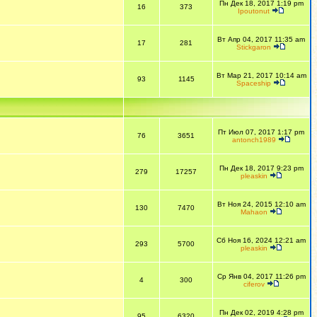
Пн Дек 18, 2017 1:19 pm
16
373
Ipoutonut
Вт Апр 04, 2017 11:35 am
17
281
Stickgaron
Вт Мар 21, 2017 10:14 am
93
1145
Spaceship
Пт Июл 07, 2017 1:17 pm
76
3651
antonch1989
Пн Дек 18, 2017 9:23 pm
279
17257
pleaskin
Вт Ноя 24, 2015 12:10 am
130
7470
Mahaon
Сб Ноя 16, 2024 12:21 am
293
5700
pleaskin
Ср Янв 04, 2017 11:26 pm
4
300
ciferov
Пн Дек 02, 2019 4:28 pm
95
6320