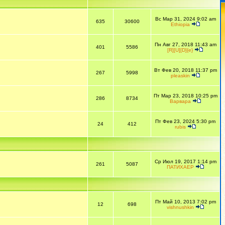
Вс Мар 31, 2024 9:02 am
635
30600
Ethiopia
Пн Авг 27, 2018 11:43 am
401
5586
[R][U][D]{e}
Вт Фев 20, 2018 11:37 pm
267
5998
pleaskin
Пт Мар 23, 2018 10:25 pm
286
8734
Варвара
Пт Фев 23, 2024 5:30 pm
24
412
rubis
Ср Июл 19, 2017 1:14 pm
261
5087
ПАТИХАЕР
Пт Май 10, 2013 7:02 pm
12
698
vishnushkin