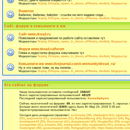
Иисус, Джа и Кришна общаются тут.
Модераторы
Terpkiy
,
Ethiopia
,
иркин
,
In_bloom
,
aFReeka
,
dredloki
,
Модератор
Вавилон
Бабилон, бабилан, babylon - ссылки на него кидаем сюда...
Модераторы
Terpkiy
,
Ethiopia
,
иркин
,
In_bloom
,
aFReeka
,
dredloki
,
Модератор
Сайт, форум и комьюнити в жж
Сайт www.dread.ru
Пожелания и предложения по работе сайта оставляем тут.
Модераторы
Terpkiy
,
Ethiopia
,
иркин
,
In_bloom
,
aFReeka
,
dredloki
,
Модератор
Форум www.dread.ru/forum
Глюки и недостатки форума озвучиваем тут.
Модераторы
Terpkiy
,
Ethiopia
,
иркин
,
In_bloom
,
aFReeka
,
dredloki
,
Модератор
Комьюнити жж www.livejournal.com/community/dread_ru/
Ну и это самое тоже, ну вы поняли...
Модераторы
Terpkiy
,
Ethiopia
,
иркин
,
In_bloom
,
aFReeka
,
dredloki
,
Модератор
Кто сейчас на форуме
Наши пользователи оставили сообщений:
108247
Всего зарегистрированных пользователей:
48129
Последний зарегистрированный пользователь:
Kennethphymn
Сейчас посетителей на форуме:
49
, из них зарегистрированных: 0, скрытых:
Больше всего посетителей (
4369
) здесь было Вт Мар 24, 2026 5:36 pm
Зарегистрированные пользователи: Нет
Сегодня день рождения справляют:
acohmaziq (39)
,
afakisejisof (41)
,
ageluwos 
(50)
,
ayejuvxome (41)
,
azasuqamak (51)
,
BarbaraManog (44)
,
Barryacect (46)
,
Big
dominiquesr18 (50)
,
Donovancar (41)
,
doqoyiveyutei (40)
,
DouglasTen (50)
,
ecogo
eunopjuhiwo (41)
,
evoyeba (38)
,
ewvejocedoc (44)
,
exawarayinai (51)
,
ezeabuy (4
Gastongrart (49)
,
guvaumaaqoni (48)
,
Holographicyil (38)
,
https://www.chordie.com/