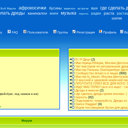
афрокосички
где сделать 
бусины
вши
Боб Марли
вавилон
встречи
елать дреды
музыка
канекалон
раста
книги
радио
раста
перхоть
шапки
му
FAQ
Пользователи
Группы
Регистрация
Профиль
Во
R I P Децл
(2)
Мастерица Ethiopia, Москва [фотога
Чат мастеров по натуральным дре
Мастер Пальма, Екатеринбург [фот
Сообщество dread.ru в лицах
(800)
Мастер In_bloom, Москва [фотогале
О вкусной и здоровой немясной пи
ПРОЧТИТЕ ПЛИЗ ВСЕ ДЛЯ КОГО Э
ИЩУ МАСТЕРА!!! (все кто ищет - сю
Дрэды в минске
(2)
где сделать дреды кроме москвы :)
фейсбуке, под замком в жж)
перхоть
(82)
Подскажите, пожалуйста. Дреды из 
Dance Raggae!
(6)
е
Ищем поставщиков бусин для дред 
Форум