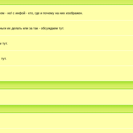
 - но! с инфой - кто, где и почему на них изображен.
ньги их делать или за так - обсуждаем тут.
 тут.
 тут.