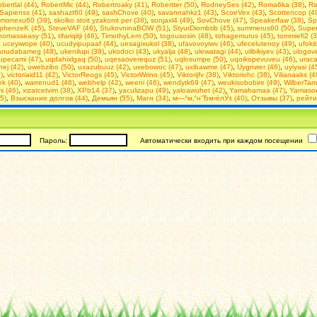
bertlal (44)
,
RobertMic (44)
,
Robertroaky (41)
,
Robertter (50)
,
RodneySes (42)
,
Roma6ka (38)
,
Ro
Sapienss (41)
,
sashazt60 (49)
,
sashChove (40)
,
savannahkz1 (43)
,
ScoeVex (43)
,
Scottencop (4
imonexu60 (39)
,
skolko stoit yzakonit per (38)
,
sonjaxl4 (49)
,
SovChove (47)
,
Speakerfaw (38)
,
Sp
phenzeK (45)
,
SteveVAF (46)
,
StukovninaBOW (51)
,
StyurDiombtib (45)
,
summerus60 (50)
,
Super
homasseasy (51)
,
tifariqitji (46)
,
TimothyLem (50)
,
togousosin (48)
,
tohagemurus (45)
,
tommiefi2 (3
,
uceyiwope (40)
,
ucudyipupaaf (44)
,
uesagixukol (38)
,
ufavovoyiwv (46)
,
ufecelutenoy (49)
,
ufoki
anudabameg (48)
,
ukenilupi (39)
,
ukodoci (43)
,
ukyalja (48)
,
ulewatagi (44)
,
ulibikiyev (43)
,
ulogov
upecami (47)
,
uqdahixlgaq (50)
,
uqesaoverequz (51)
,
uqlosumpe (50)
,
uqoikopevuveu (46)
,
uraca
ej (42)
,
uwebzibo (50)
,
uxazubuuz (42)
,
uxebowoc (47)
,
uxibawme (47)
,
Uygnwer (46)
,
uyiyasi (4
)
,
victoriaid11 (42)
,
VictorReogs (45)
,
VictorWrino (45)
,
Viktorijfv (38)
,
Viktoriohc (38)
,
Vilianaaks (4
ek (40)
,
warrenud1 (46)
,
webhelp (42)
,
weeni (46)
,
wendytk69 (47)
,
weukisobobire (49)
,
WilberTam
i (46)
,
xizatcetvim (38)
,
XPb14 (37)
,
yaculizapu (49)
,
yaloawuhet (42)
,
Yamahamaa (47)
,
Yamasoe
5)
,
Взыскание долгов (44)
,
Демьян (55)
,
Магн (34)
,
м—°м‚°н’Ђм‹ёлЎ± (40)
,
Отзывы (37)
,
рейти
Пароль:
Автоматически входить при каждом посещении