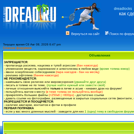
dreadlocks
как сд
Вернуться на сайт
Поиск по фору
Текущее время Сб Авг 08, 2026 6:47 pm
Список форумов
Объявления
ЗАПРЕЩАЕТСЯ:
- пропаганда расизма, нацизма и тупой агрессии
(бан навсегда)
- упоминание веществ, наркомании и алкоголизма в любом виде
(кроме топика юмор)
- явное оскорбление собеседников
(пара наездов - бан на месяц)
- реклама офтопика
(баним навсегда)
НЕ РЕКОМЕНДУЕТСЯ:
- навязывать свою религию или мировоззрения
(уважайте друг друга)
- писать в топике не по теме.
(лучше найти нужный или завести свой)
- личные отношения выясняйте
только
в личке и аське - никаких драк на форуме!
- пользуйтесь матом к месту
(в теме топика не пользуйтесь вообще)
- прикреплять большие файлы
(>250кб | >800px)
- достаточно ссылки
- давать ссылки на фотографии, размещенные в закрытых социальных сетях (вконтакте, 
РАЗРЕШАЕТСЯ И ПООЩРЯЕТСЯ:
- наличие аватарки, контактов и фотки в профиле
ПЕРВАЯ ПОПРАВКА
- если у вас много длинных мыслей - заведите для них
1 (одну) тему в свободном форум