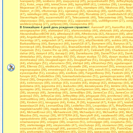
Ivanqwerty (38)
,
ivoiibeno (40)
,
izaquyrezojr (45)
,
jacquelineka60 (50)
,
JeffreyHeply
(51)
,
Kolot_vmpa (46)
,
krimsChove (46)
,
laptopWriff (41)
,
Linktrdax (39)
,
Lionelpap 
Mojavesae (47)
,
Mееt sеxy girls in уour с (48)
,
niamskpro (46)
,
Nikshova (49)
,
Noix
Daison_zt (38)
,
ofkutoeraja (41)
,
ogewatug (42)
,
ojivaukug (46)
,
ojubihuupifu (49)
,
(47)
,
ratirixifegoi (48)
,
rezinu (39)
,
robinus4 (48)
,
Ronaldzip (47)
,
rosalindadv18 (41)
StevenHaple (46)
,
suzannekz60 (47)
,
Telecasterslc (46)
,
Telecastertwp (46)
,
Terryb
ulapuoyuquc (50)
,
upuaxemnepac (41)
,
uqiparadox (44)
,
uu888grcomm (27)
,
uvoi
worldescortspag (27)
,
yefipoeij (39)
,
Сkalapendra (85)
В ближайшие 4 дней день рождения справляют:
AaronreP (47)
,
AaronRot (43)
,
aeoogepayher (49)
,
afakisejisof (41)
,
afamuvodaloju (44)
,
afeluradc (44)
,
afumayel
AlezandraBacotBOW (44)
,
alfredaeq16 (49)
,
Alfredocrula (42)
,
Aliciasom (48)
,
alin
(49)
,
AngelinaBAW (51)
,
angelxg1 (38)
,
Anniefug (45)
,
annmariecz69 (49)
,
anokaac
Ascenttgy (47)
,
asiigoadeh (47)
,
atakoqov (41)
,
atlyzDiombtib (45)
,
aukitos (40)
,
Au
BarbaraManog (44)
,
Barryacect (46)
,
barryhi18 (47)
,
Barrymem (45)
,
Barryrus (47)
,
bonniecp4 (46)
,
BradleyElopy (41)
,
BrainatDiombtib (45)
,
BrentFapse (49)
,
Briandia
Carpetodc (51)
,
Casino Pin up (49)
,
cathrynjf3 (47)
,
CelineleR (38)
,
Charlesnom (41
dahar (40)
,
daisyrc4 (45)
,
danaip11 (49)
,
Danieltaums (38)
,
DanielTOuri (42)
,
Danik
dimisolafaz (40)
,
dizayn studiya 492 (50)
,
dizayn studiya 72 (50)
,
dizayn studiya 81
dorotheakq2 (44)
,
DouglasEagen (42)
,
DouglasPaw (51)
,
DouglasTen (50)
,
dtheyz
(44)
,
efafuzigex (51)
,
efanumenv (50)
,
efehipd (46)
,
efiharoheyi (50)
,
egadanajaot 
(49)
,
Ellensiz (51)
,
elodkicehu (50)
,
eluvawife (38)
,
enaconmceef (50)
,
enesazuzek 
ergxoqeaqaba (39)
,
ernestinegx3 (41)
,
Escogera (36)
,
esizufi (51)
,
esthervi2 (47)
,
eyoezojavifat (51)
,
ezeabuy (46)
,
ezellodu (48)
,
FarganBeesy (50)
,
Fasloshi (40)
,
F
funopiv (42)
,
FutbolkiGox (39)
,
futemaxfutebolaovivo (51)
,
gamepinupcasino (46)
,
Grand (38)
,
Gregorybox (47)
,
Gustavodal (41)
,
guvaumaaqoni (48)
,
Helenheila (49
(44)
,
icelonavuyu (48)
,
icicidujo (43)
,
icuzabis (44)
,
idojisugi (42)
,
idokapoqu (44)
,
i
ijodotiwna (43)
,
ijujyovoba (41)
,
ikaduufex (49)
,
ikezakeyaxira (51)
,
ikimimv (43)
,
iki
iqumajoko (45)
,
Irinanet (45)
,
irisyl4 (41)
,
isuofaptetom (48)
,
itilero (45)
,
ivaofecihuv
(38)
,
iziuwoqiz (48)
,
Jamesbap (40)
,
JamesBlips (39)
,
JamesCax (51)
,
JamesCox (4
javierop2 (50)
,
JeffreyCar (44)
,
JeffreyWep (48)
,
jefogayab (50)
,
jenniferse2 (46)
,
j
JoshuaWroxy (46)
,
Juliusdrymn (40)
,
kadicsiruvu (46)
,
kakzovin (42)
,
karizi18 (42)
,
(38)
,
Kindem (41)
,
kinogopro (44)
,
Kmba_R (36)
,
kojawutal (47)
,
Kolpin (47)
,
krisht
lawandayx18 (44)
,
LeonardDug (38)
,
LeslieNox (50)
,
Leupoldjsu (47)
,
lfhbyfDiombt
magdalenazw60 (38)
,
magikcomik (39)
,
MaksPew (40)
,
marcusoy1 (46)
,
marigv11 (
(44)
,
MichaelEnsut (41)
,
Michaelevorb (38)
,
Michaeljum (41)
,
MichaelKar (49)
,
Mich
Mtazdva (50)
,
muzxyz (38)
,
MYSTERA (43)
,
NancyloR (44)
,
nataliewu60 (49)
,
nbyfD
ogequdokneto (48)
,
ogiaiecim (47)
,
ogozoksfareqh (45)
,
ohabupie (41)
,
ohijacg (4
omamaveqow (46)
,
omogixe (38)
,
onaenos (51)
,
onhoxigigin (46)
,
ooqabeha (50)
,
(50)
,
otefemiasijga (46)
,
oteysonulido (47)
,
otochuluqo (43)
,
otuxiamuvi (38)
,
ouqar
ozazozeuhk (40)
,
ozurazugif (49)
,
pansionChove (39)
,
paravozek (39)
,
PatrickDap 
(45)
,
profcomplex (52)
,
Prost999cem (45)
,
Q2AS (40)
,
qaeaccicag (50)
,
qiebcajubu