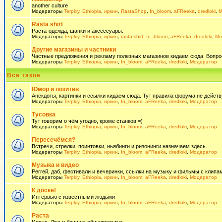
another culture
Модераторы
Terpkiy
,
Ethiopia
,
иркин
,
RastaShop
,
In_bloom
,
aFReeka
,
dredloki
,
М
Rasta shirt
Раста-одежда, шапки и аксессуары.
Модераторы
Terpkiy
,
Ethiopia
,
иркин
,
rasta-shirt
,
In_bloom
,
aFReeka
,
dredloki
,
Мо
Другие магазины и частники
Частные предложения и рекламу полезных магазинов кидаем сюда. Вопросы 
Модераторы
Terpkiy
,
Ethiopia
,
иркин
,
In_bloom
,
aFReeka
,
dredloki
,
Модератор
Всё такое
Юмор и позитив
Анекдоты, картинки и ссылки кидаем сюда. Тут правила форума не действ
Модераторы
Terpkiy
,
Ethiopia
,
иркин
,
In_bloom
,
aFReeka
,
dredloki
,
Модератор
Тусовка
Тут говорим о чём угодно, кроме станков =)
Модераторы
Terpkiy
,
Ethiopia
,
иркин
,
In_bloom
,
aFReeka
,
dredloki
,
Модератор
Пересечёмся?
Встречи, стрелки, поинтовки, ньябинги и ризонинги назначаем здесь.
Модераторы
Terpkiy
,
Ethiopia
,
иркин
,
In_bloom
,
aFReeka
,
dredloki
,
Модератор
Музыка и видео
Реггей, даб, фестивали и вечеринки, ссылки на музыку и фильмы с клипам
Модераторы
Terpkiy
,
Ethiopia
,
иркин
,
In_bloom
,
aFReeka
,
dredloki
,
Модератор
К доске!
Интервью с известными людьми
Модераторы
Terpkiy
,
Ethiopia
,
иркин
,
In_bloom
,
aFReeka
,
dredloki
,
Модератор
Раста