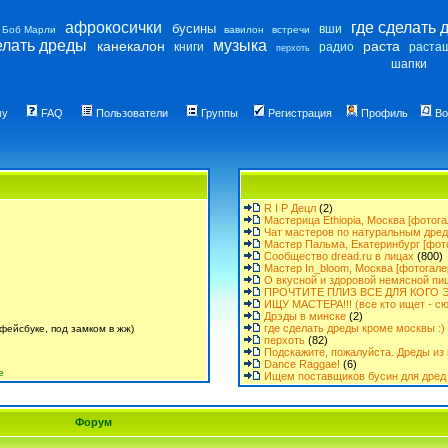
афрокосички
где сделать 
бусины
вши
Боб Марли
вавилон
встречи
елать дреды
музыка
канекалон
раста
книги
радио
раста
перхоть
шапки
му
FAQ
Пользователи
Группы
Регистрация
Профиль
Во
R I P Децл
(2)
Мастерица Ethiopia, Москва [фотога
Чат мастеров по натуральным дре
Мастер Пальма, Екатеринбург [фот
Сообщество dread.ru в лицах
(800)
Мастер In_bloom, Москва [фотогале
О вкусной и здоровой немясной пи
ПРОЧТИТЕ ПЛИЗ ВСЕ ДЛЯ КОГО Э
ИЩУ МАСТЕРА!!! (все кто ищет - сю
Дрэды в минске
(2)
где сделать дреды кроме москвы :)
фейсбуке, под замком в жж)
перхоть
(82)
Подскажите, пожалуйста. Дреды из 
Dance Raggae!
(6)
е
Ищем поставщиков бусин для дред 
Форум