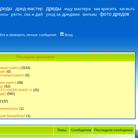
дреды
дреды
дред-мастер
ищу мастера
как красить
как мыть
фото дредов
регги, ска и даб
уход за дредами
шопы
фильмы
йти и проверить личные сообщения
Вход
Найти сообщения без ответов
Последние дискуссии
лерея работ]
(3154)
дам)
(0)
огалерея работ]
(5)
рея работ]
(58)
ще
(52)
ТО НАПИСАННО !!!
(25)
да!)
(581)
(132)
канекалона.
(1)
для RastaShop!!
(1)
Темы
Сообщения
Последнее сообщение