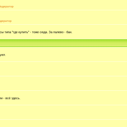
одератор
дератор
типа "где купить" - тоже сюда. За палево - бан.
уют.
и - всё здесь.