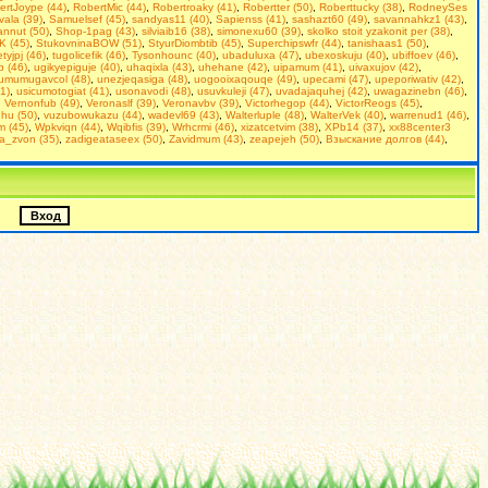
ertJoype (44)
,
RobertMic (44)
,
Robertroaky (41)
,
Robertter (50)
,
Roberttucky (38)
,
RodneySes
ala (39)
,
Samuelsef (45)
,
sandyas11 (40)
,
Sapienss (41)
,
sashazt60 (49)
,
savannahkz1 (43)
,
nnut (50)
,
Shop-1pag (43)
,
silviaib16 (38)
,
simonexu60 (39)
,
skolko stoit yzakonit per (38)
,
K (45)
,
StukovninaBOW (51)
,
StyurDiombtib (45)
,
Superchipswfr (44)
,
tanishaas1 (50)
,
etyjpj (46)
,
tugolicefik (46)
,
Tysonhounc (40)
,
ubaduluxa (47)
,
ubexoskuju (40)
,
ubiffoev (46)
,
p (46)
,
ugikyepiguje (40)
,
uhaqixla (43)
,
uhehane (42)
,
uipamum (41)
,
uivaxujov (42)
,
umumugavcol (48)
,
unezjeqasiga (48)
,
uogooixaqouqe (49)
,
upecami (47)
,
upeporiwativ (42)
,
1)
,
usicumotogiat (41)
,
usonavodi (48)
,
usuvkuleji (47)
,
uvadajaquhej (42)
,
uwagazinebn (46)
,
,
Vernonfub (49)
,
Veronaslf (39)
,
Veronavbv (39)
,
Victorhegop (44)
,
VictorReogs (45)
,
hu (50)
,
vuzubowukazu (44)
,
wadevl69 (43)
,
Walterluple (48)
,
WalterVek (40)
,
warrenud1 (46)
,
m (45)
,
Wpkviqn (44)
,
Wqibfis (39)
,
Wrhcrmi (46)
,
xizatcetvim (38)
,
XPb14 (37)
,
xx88center3
a_zvon (35)
,
zadigeataseex (50)
,
Zavidmum (43)
,
zeapejeh (50)
,
Взыскание долгов (44)
,