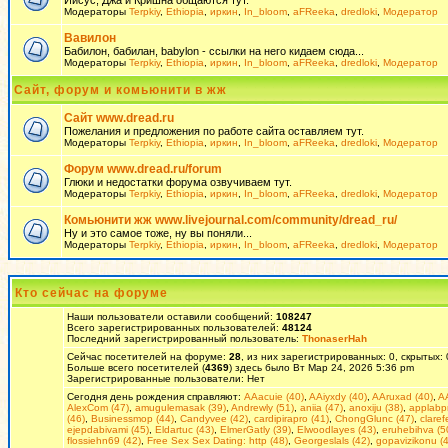
Иисус, Джа и Кришна общаются тут.
Модераторы
Terpkiy
,
Ethiopia
,
иркин
,
In_bloom
,
aFReeka
,
dredloki
,
Модератор
Вавилон
Бабилон, бабилан, babylon - ссылки на него кидаем сюда...
Модераторы
Terpkiy
,
Ethiopia
,
иркин
,
In_bloom
,
aFReeka
,
dredloki
,
Модератор
Сайт, форум и комьюнити в жж
Сайт www.dread.ru
Пожелания и предложения по работе сайта оставляем тут.
Модераторы
Terpkiy
,
Ethiopia
,
иркин
,
In_bloom
,
aFReeka
,
dredloki
,
Модератор
Форум www.dread.ru/forum
Глюки и недостатки форума озвучиваем тут.
Модераторы
Terpkiy
,
Ethiopia
,
иркин
,
In_bloom
,
aFReeka
,
dredloki
,
Модератор
Комьюнити жж www.livejournal.com/community/dread_ru/
Ну и это самое тоже, ну вы поняли...
Модераторы
Terpkiy
,
Ethiopia
,
иркин
,
In_bloom
,
aFReeka
,
dredloki
,
Модератор
Кто сейчас на форуме
Наши пользователи оставили сообщений:
108247
Всего зарегистрированных пользователей:
48124
Последний зарегистрированный пользователь:
ThonaserHah
Сейчас посетителей на форуме:
28
, из них зарегистрированных: 0, скрытых:
Больше всего посетителей (
4369
) здесь было Вт Мар 24, 2026 5:36 pm
Зарегистрированные пользователи: Нет
Сегодня день рождения справляют:
AAacuie (40)
,
AAiyxdy (40)
,
AAruxad (40)
,
A
AlexCom (47)
,
amugulemasak (39)
,
Andrewly (51)
,
aniia (47)
,
anoxiju (38)
,
applabpr
(46)
,
Businessmop (44)
,
Candyvee (42)
,
cardipirapro (41)
,
ChongGlunc (47)
,
claref
ejepdabivami (45)
,
Eldartuc (43)
,
ElmerGatly (39)
,
Elwoodlayes (43)
,
eruhebihva (5
flossiehn69 (42)
,
Frее Seх Sех Dаting: http (48)
,
Georgeslals (42)
,
gopavizikonu (