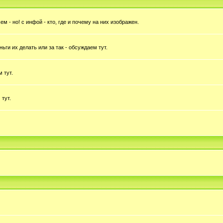
 - но! с инфой - кто, где и почему на них изображен.
ньги их делать или за так - обсуждаем тут.
 тут.
 тут.