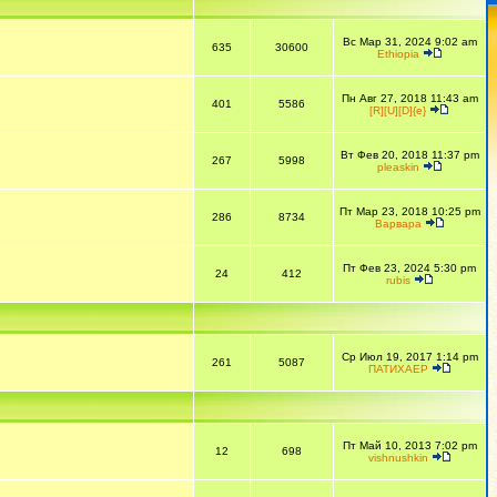
Вс Мар 31, 2024 9:02 am
635
30600
Ethiopia
Пн Авг 27, 2018 11:43 am
401
5586
[R][U][D]{e}
Вт Фев 20, 2018 11:37 pm
267
5998
pleaskin
Пт Мар 23, 2018 10:25 pm
286
8734
Варвара
Пт Фев 23, 2024 5:30 pm
24
412
rubis
Ср Июл 19, 2017 1:14 pm
261
5087
ПАТИХАЕР
Пт Май 10, 2013 7:02 pm
12
698
vishnushkin