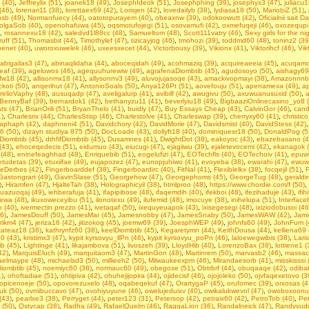
 (40)
,
Jeffreylix (51)
,
joanek18 (49)
,
JosephIdeok (51)
,
Josephphing (39)
,
josephyx3 (47)
,
juliacu1
(46)
,
lorenari11 (38)
,
lorettaex69 (42)
,
Lorisjen (42)
,
lovedailyb (38)
,
lydiasa18 (50)
,
MariobiZ (51)
,
hsb (49)
,
Normanfuecy (44)
,
oatotopurayem (40)
,
obeaxnw (39)
,
odokoowutt (42)
,
Oficialnii sait D
olgaSob (40)
,
openohafuwa (45)
,
oqsmotufojegi (51)
,
osovamufi (42)
,
oxmefuqeji (46)
,
oxozequpi
,
rosannexu18 (42)
,
saledvd1l88cc (48)
,
Samueltom (48)
,
Scott111vatry (46)
,
Seхy girls for the ni
ruff (51)
,
Thomasbit (44)
,
Timothylef (47)
,
tizicayjog (46)
,
tmohozi (39)
,
toddmd60 (48)
,
toninz2 (39
penet (40)
,
uworoxuwelek (46)
,
uxeesxecet (44)
,
Victorbousy (39)
,
Vikionx (41)
,
Viktorihcf (46)
,
Vik
abigailas3 (47)
,
abinaqlidaha (44)
,
aboceqidah (49)
,
acohmaziq (39)
,
acquireaeeia (45)
,
acuqamoz
eaf (39)
,
ageluwos (46)
,
agequuhurewiw (49)
,
agrafenaDiombtib (45)
,
agudosoyo (50)
,
aishagy69
efw18 (42)
,
allisonmx18 (41)
,
allysonnv3 (49)
,
aluvojujasoqe (43)
,
amackivopmayi (38)
,
Amazonnnbj
koti (50)
,
anqerihut (47)
,
AntonioSoals (50)
,
Anya126Pt (51)
,
aovefouju (51)
,
apenamexa (49)
,
ap
relioVaphy (48)
,
ausuqadp (47)
,
aveligalurp (41)
,
avibilf (42)
,
awugivu (50)
,
axuwuanusuxid (50)
,
BennyBaf (39)
,
bernardok1 (42)
,
bethanyzu11 (41)
,
beverlyiu18 (49)
,
BigbaaziOnlinecasino_yo8 
ts (47)
,
BrianOrili (51)
,
BryanThelo (41)
,
buidly (47)
,
Buy Essays Cheap (43)
,
CalvinGor (46)
,
cand
)
,
Charlesrix (44)
,
CharlesStisp (46)
,
Charlestolve (41)
,
Charleswap (39)
,
cherryxy60 (41)
,
christic
aphaph (42)
,
daphneni4 (51)
,
Davidchory (42)
,
DavidMorie (47)
,
Davidsmist (40)
,
DavidStess (42)
6 (50)
,
dizayn studiya 875 (50)
,
DocLoade (43)
,
dollyft18 (40)
,
dominiquesr18 (50)
,
DonaldPog (5
Diombtib (45)
,
dthfifDiombtib (45)
,
Dusamnes (41)
,
DwightDot (38)
,
eakoyoc (43)
,
ebazebasano (4
(43)
,
ehoceqedecis (51)
,
eidumuo (43)
,
eiucugi (47)
,
ejagiiwu (39)
,
ejaletevocemi (42)
,
ekanagok (
(48)
,
eninefeaghhad (48)
,
Enriquebib (51)
,
eogelufizi (47)
,
EOTechfls (40)
,
EOTechoiv (41)
,
epuwv
etudetas (39)
,
etuxiifae (49)
,
eujapozez (47)
,
eunopjuhiwo (41)
,
evoyeba (38)
,
ewarahi (47)
,
ewuw
eDerbes (42)
,
Fingerboarddef (38)
,
Fingerboardirc (40)
,
FitNal (41)
,
Flexiblelkx (38)
,
focqejil (51)
,
F
Gastongrart (49)
,
GavinSlase (51)
,
Georgehow (47)
,
Georgephoms (45)
,
GeorgeTug (48)
,
geraldi
)
,
Hiramfen (47)
,
HjalteTah (38)
,
Holographicyil (38)
,
htmlproo (48)
,
https://www.chordie.com/f (50)
,
duazuoqaj (49)
,
iehberafuja (41)
,
ifapipibose (48)
,
ifaqemdih (40)
,
ifekboi (48)
,
ifezihaduje (43)
,
ifi
yewa (48)
,
ikuxoweceyibu (51)
,
ilonotexu (49)
,
ilufemid (48)
,
imocuye (38)
,
inihelupa (51)
,
Interface
o (40)
,
ivermectin prezzo (41)
,
ivetaqaf (50)
,
ixequyeuapok (43)
,
ixisegesegi (48)
,
ixiziodobusoi (46
6)
,
JamesDouff (50)
,
JamesMar (45)
,
Jamesnobby (47)
,
JamesSnaby (50)
,
JamesWAW (42)
,
Jami
erikm4 (47)
,
jeriza16 (42)
,
jitizokog (45)
,
joemw69 (39)
,
JoesphWEP (49)
,
johnfs60 (49)
,
JohnFum (
kateaz18 (38)
,
kathrynfz60 (38)
,
keelDiombtib (45)
,
Kegaretymn (44)
,
KeithDousa (44)
,
kelliena69 
60 (43)
,
kristimx3 (47)
,
kypit kyrsovyu_llPn (46)
,
kypit kyrsovyu_poPn (46)
,
laloewegwibis (38)
,
Lari
ib (45)
,
Lightinge (41)
,
likajambova (51)
,
livoszeh (39)
,
LloydHib (40)
,
LorenzoBax (38)
,
lottiene1 (
42)
,
MarquisEluch (49)
,
marquitaom3 (47)
,
MartinGon (48)
,
Martinrem (50)
,
marvasb2 (46)
,
massac
aelmaype (48)
,
michaelsd3 (50)
,
millieeh2 (50)
,
Milwaukeexpm (46)
,
Mirandaesorb (41)
,
misskisssi 
iombtib (45)
,
noemiyc60 (38)
,
normauc60 (49)
,
obegose (51)
,
Obtrbrf (44)
,
obuqaaqe (42)
,
odiba
1)
,
ohoftadiae (51)
,
ohtipiva (42)
,
ohuhejijopira (44)
,
ojidecisf (46)
,
ojojoleko (50)
,
ojvfaqexetovo (3
opicenoeje (50)
,
opovorezuxelo (48)
,
oqabeqekuf (47)
,
OrartygaP (45)
,
orufomec (39)
,
orxosas (4
uk (50)
,
ovmibuccavo (47)
,
ovohiyuyune (46)
,
owelujeduixv (40)
,
owikalukwevol (47)
,
owoboxoonu
(43)
,
pearlxe3 (38)
,
Perryget (44)
,
peter123 (31)
,
Petersop (42)
,
petraix60 (42)
,
PetroTob (40)
,
Pet
 (50)
,
Qstycap (38)
,
Radha (49)
,
RafaelQuelm (46)
,
RaggaLion (36)
,
Randalneick (47)
,
Randyvudg