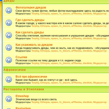
Дреды
Фотогалерея дредов
Свои фотки, чужие фотки, любые фотки выкладываем здесь на радость всем
Модераторы
Terpkiy
,
Ethiopia
,
иркин
,
In_bloom
,
aFReeka
,
dredloki
,
Модератор
Где сделать дреды
В каком городе, у какого мастера или в каком салоне сделать дреды, за де
Модераторы
Terpkiy
,
Ethiopia
,
иркин
,
In_bloom
,
aFReeka
,
dredloki
,
Модератор
Как сделать дреды
Способы плетения, валяния начесывания и украшения дредов - обсуждаем
Модераторы
Terpkiy
,
Ethiopia
,
иркин
,
In_bloom
,
aFReeka
,
dredloki
,
Модератор
Как ухаживать за дредом
Когда подкручивать дреды, чем их мыть, как их подравнивать - обсуждаем
Модераторы
Terpkiy
,
Ethiopia
,
иркин
,
In_bloom
,
aFReeka
,
dredloki
,
Модератор
Ссылки
Полезнае ссылки на тему дредов и т.п. кидаем сюда.
Модераторы
Terpkiy
,
Ethiopia
,
иркин
,
In_bloom
,
aFReeka
,
dredloki
,
Модератор
Афрокосички
Всё про афрокосички
Какие они бывают, как их плетут и где - всё здесь.
Модераторы
Terpkiy
,
Ethiopia
,
иркин
,
In_bloom
,
aFReeka
,
dredloki
,
Модератор
Расташопы и Этнолавки
Etnoshop
Этнические вещи со всего света.
Модераторы
Terpkiy
,
Ethiopia
,
иркин
,
In_bloom
,
aFReeka
,
dredloki
,
Модератор
Rastashop