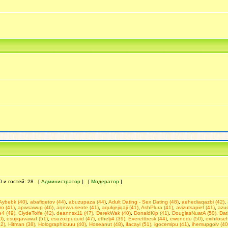
 0 и гостей: 28 [
Администратор
] [
Модератор
]
Aybebk (40)
,
abafiqetov (44)
,
abuzupaza (44)
,
Adult Dating - Seх Dating (48)
,
aehediaqazbi (42)
,
o (41)
,
apwsawup (46)
,
aqewvuseote (41)
,
aqukjejiqaji (41)
,
AshPlura (41)
,
avizutsapief (41)
,
azu
e4 (49)
,
ClydeToife (42)
,
deannsx11 (47)
,
DerekWak (40)
,
DonaldKip (41)
,
DouglasNuatA (50)
,
Dаt
0)
,
esujiqavawaf (51)
,
esuzozpuquid (47)
,
ethelji4 (39)
,
Everetttresk (44)
,
ewonodu (50)
,
exihiloseh
42)
,
Hitman (38)
,
Holographicuuu (40)
,
Hoseanut (48)
,
ifacayi (51)
,
igocemipu (41)
,
ihemupgoiv (40