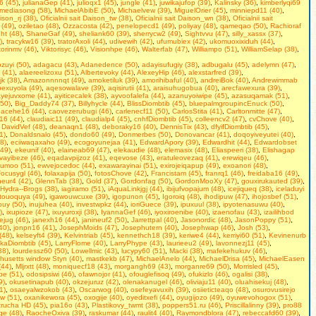
6 (45)
,
julianaGep (41)
,
julioqx1 (45)
,
jungle (41)
,
juwikajufop (39)
,
Kalinsky (36)
,
kimberlyqi69
mediasong (58)
,
MichaelAbibE (50)
,
Michaelvew (39)
,
MiguelOrier (45)
,
minniepd11 (40)
,
aison_rj (38)
,
Oficialnii sait Daison_tw (38)
,
Oficialnii sait Daison_wn (38)
,
Oficialnii sait
 (49)
,
oziletao (48)
,
Ozzacosta (42)
,
penelopecd1 (49)
,
poliyay (48)
,
qameqao (50)
,
Rachioraf
ght (48)
,
ShaneGaf (49)
,
sheliank60 (39)
,
sherrycw2 (49)
,
Sightvvu (47)
,
silly_xassx (37)
,
)
,
tracykw16 (39)
,
tratorAxoli (44)
,
udivewih (42)
,
ufumubiex (42)
,
ukomuoxixiduh (44)
,
torinmv (46)
,
Viktorisyc (46)
,
Visionhpe (46)
,
Walterfab (47)
,
Williampo (51)
,
WilliamSelap (38)
,
uyi (50)
,
adagacu (43)
,
Adanedence (50)
,
adayisufugiy (38)
,
adbugalu (45)
,
adelymn (47)
,
 (41)
,
alaereelizoxu (51)
,
Albertevoky (44)
,
AlexeyHip (46)
,
alexstarfred (39)
,
k (38)
,
Amazonnnnqt (49)
,
amoketiluk (39)
,
amorihibaful (40)
,
andreiBok (40)
,
Andrewimmab
exuyola (49)
,
aqesowalave (39)
,
aqisirutii (41)
,
araisuhugobua (40)
,
arecfawexura (39)
,
ayejuvxome (41)
,
ayiticecalek (38)
,
ayvoofalefa (44)
,
azanuyoiwipe (45)
,
azasuqamak (51)
,
(50)
,
Big_Daddy74 (37)
,
Billyhycle (44)
,
BlissDiombtib (45)
,
bluepalmgroupincEnuck (50)
,
acehe16 (44)
,
caovezerubugi (46)
,
carlenecf11 (50)
,
CarlosStita (41)
,
Carltonmitte (47)
,
o16 (44)
,
claudiaic11 (49)
,
claudialp4 (45)
,
cnhfDiombtib (45)
,
colleencv2 (47)
,
cvChove (40)
,
,
DavidVef (48)
,
deanaqn1 (48)
,
deboraky16 (40)
,
DennisTix (43)
,
dfyifDiombtib (45)
,
1)
,
Donaldsnalo (45)
,
dondo60 (49)
,
Donmerbes (50)
,
Donovancar (41)
,
doqoyiveyutei (40)
,
8)
,
eciiwaqaxaho (49)
,
ecogoyunejaa (41)
,
EdwardApory (39)
,
Edwardhit (44)
,
Edwardobset
49)
,
ekeunif (40)
,
elaineab69 (47)
,
elekaudie (48)
,
elemasix (48)
,
Eliaspeeri (38)
,
Elishagap
ayibeze (46)
,
eqadavpijzoz (41)
,
eqevose (43)
,
eratuleovezaq (41)
,
erewiqeu (46)
,
umoo (51)
,
ewvejocedoc (44)
,
exawarayinai (51)
,
exirojeiqapup (49)
,
exoanori (48)
,
ocusygl (46)
,
folaxapija (50)
,
fotosChove (42)
,
Francistam (45)
,
franrq1 (46)
,
freidaba16 (49)
,
neur4 (42)
,
GlennTab (38)
,
Gold (37)
,
Gordonfag (50)
,
GordonMooXy (47)
,
gouxirukauted (39)
,
Hydra--Brogs (38)
,
iagiramo (51)
,
iAquaLinkjgj (44)
,
ibijufvopajum (48)
,
icejiqueq (38)
,
iceladuyi
hitouoquya (49)
,
igawouwcuxe (39)
,
igopunon (45)
,
Igoroiq (48)
,
ihodipuw (47)
,
ihojosbef (51)
,
buy (50)
,
inujuhea (40)
,
investwpkz (44)
,
ioriGuece (39)
,
ipuxuul (38)
,
ipyotenasuwu (40)
,
)
,
ixupioze (47)
,
ixuyuroxji (38)
,
IyannaGef (46)
,
iyoxiroenibe (40)
,
izaenofau (43)
,
izailihbod
ejug (46)
,
janexh16 (44)
,
janineuf2 (50)
,
Jarrettpal (40)
,
Jasonordic (48)
,
JasonPoppy (51)
,
40)
,
jonpn16 (41)
,
JosephMoids (47)
,
Josephutern (40)
,
Josephwap (46)
,
Josh (53)
,
(48)
,
kelseyft4 (39)
,
Kelvintriab (45)
,
kennethch18 (39)
,
keriwe4 (44)
,
kerriyi60 (51)
,
Kevinenurb
skaDiombtib (45)
,
LarryFlome (40)
,
LarryPhype (43)
,
laurieeu2 (49)
,
lavonnezj11 (45)
,
38)
,
lourdessz60 (50)
,
Lowellmic (43)
,
lucypy60 (51)
,
Macki (38)
,
mafekehukuv (46)
,
husetts window Styn (40)
,
mastkekb (47)
,
MichaelAnelo (44)
,
MichaelDrisa (45)
,
MichaelEasen
(44)
,
Mljrxtt (48)
,
moniquecf18 (43)
,
morgangh69 (43)
,
morganre69 (50)
,
Morrisled (45)
,
be (51)
,
odosipsiwi (46)
,
ofawnojor (41)
,
ofouglefisoq (49)
,
ofukizlo (46)
,
ogalisi (38)
,
9)
,
okusetinapub (40)
,
okzejuruz (42)
,
olenakanugel (46)
,
oliviaju11 (40)
,
oluahisekuj (48)
,
1)
,
osaeyalwzokob (43)
,
Oscarwog (40)
,
osefeyavuxih (39)
,
osiieticteaqo (48)
,
osurovusirejo
w (51)
,
oxanikewora (45)
,
oxogije (40)
,
oyeditxefi (44)
,
oyugijozo (49)
,
oyuwevohogox (51)
,
rucha HD (45)
,
pia16o (43)
,
Plastikovy_twmt (38)
,
poppers51.ru (46)
,
Priscillalinny (39)
,
pro88
e (48)
,
RaocheOxiva (39)
,
raskumar (44)
,
raulit4 (40)
,
Raymondblora (47)
,
rebeccafd60 (39)
,