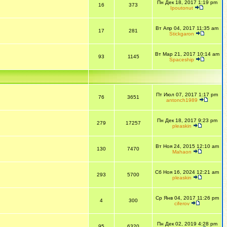
Пн Дек 18, 2017 1:19 pm
16
373
Ipoutonut
Вт Апр 04, 2017 11:35 am
17
281
Stickgaron
Вт Мар 21, 2017 10:14 am
93
1145
Spaceship
Пт Июл 07, 2017 1:17 pm
76
3651
antonch1989
Пн Дек 18, 2017 9:23 pm
279
17257
pleaskin
Вт Ноя 24, 2015 12:10 am
130
7470
Mahaon
Сб Ноя 16, 2024 12:21 am
293
5700
pleaskin
Ср Янв 04, 2017 11:26 pm
4
300
ciferov
Пн Дек 02, 2019 4:28 pm
95
6320