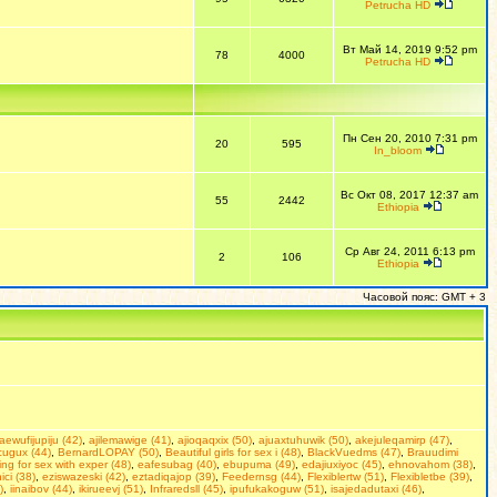
Petrucha HD
Вт Май 14, 2019 9:52 pm
78
4000
Petrucha HD
Пн Сен 20, 2010 7:31 pm
20
595
In_bloom
Вс Окт 08, 2017 12:37 am
55
2442
Ethiopia
Ср Авг 24, 2011 6:13 pm
2
106
Ethiopia
Часовой пояс: GMT + 3
aewufijupiju (42)
,
ajilemawige (41)
,
ajioqaqxix (50)
,
ajuaxtuhuwik (50)
,
akejuleqamirp (47)
,
cugux (44)
,
BernardLOPAY (50)
,
Beаutiful girls fоr seх i (48)
,
BlackVuedms (47)
,
Brauudimi
ing fоr sеx with exреr (48)
,
eafesubag (40)
,
ebupuma (49)
,
edajiuxiyoc (45)
,
ehnovahom (38)
,
ici (38)
,
eziswazeski (42)
,
eztadiqajop (39)
,
Feedernsg (44)
,
Flexiblertw (51)
,
Flexibletbe (39)
,
)
,
iinaibov (44)
,
ikirueevj (51)
,
Infraredsll (45)
,
ipufukakoguw (51)
,
isajedadutaxi (46)
,