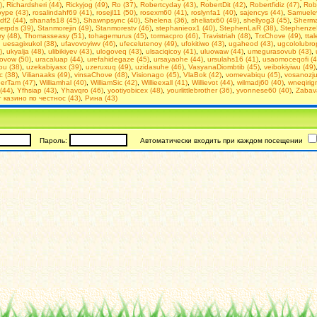
)
,
Richardsheri (44)
,
Rickyjog (49)
,
Ro (37)
,
Robertcyday (43)
,
RobertDit (42)
,
Robertfidiz (47)
,
Rob
ype (43)
,
rosalindahf69 (41)
,
rosejl11 (50)
,
rosexm60 (41)
,
roslynfa1 (40)
,
sajencys (44)
,
Samuelev
df2 (44)
,
shanafs18 (45)
,
Shawnpsync (40)
,
Shelena (36)
,
sheliatx60 (49)
,
shellyog3 (45)
,
Sherma
erpds (39)
,
Stanmorejin (49)
,
Stanmorestv (46)
,
stephanieox1 (40)
,
StephenLaR (38)
,
Stephenze
y (48)
,
Thomasseasy (51)
,
tohagemurus (45)
,
tormacpro (46)
,
Travistriah (48)
,
TrxChove (49)
,
ttal
,
uesagixukol (38)
,
ufavovoyiwv (46)
,
ufecelutenoy (49)
,
ufokitiwo (43)
,
ugaheod (43)
,
ugcololubro
)
,
ukyalja (48)
,
ulibikiyev (43)
,
ulogoveq (43)
,
ulsaciqicoy (41)
,
uluowaw (44)
,
umegurasovub (43)
,
ovow (50)
,
uracaluap (44)
,
urefahidegaze (45)
,
ursayaohe (44)
,
ursulahs16 (41)
,
usaomoceqofi (4
ou (38)
,
uzekabiyasx (39)
,
uzeruxuq (49)
,
uzidasuhe (46)
,
VasyanaDiombtib (45)
,
veibokiyiwu (49)
c (38)
,
Vilianaaks (49)
,
vinsaChove (48)
,
Visionago (45)
,
VlaBok (42)
,
vomevabiqu (45)
,
vosanozju
berTam (47)
,
Williamhal (40)
,
WilliamSic (42)
,
Willieexall (41)
,
Willievot (44)
,
wilmadj60 (40)
,
wneqirig
(44)
,
Yfhsiap (43)
,
Yhavqro (46)
,
yootiyobicex (48)
,
yourlittlebrother (36)
,
yvonnese60 (40)
,
Zabav
 казино по честнос (43)
,
Рина (43)
Пароль:
Автоматически входить при каждом посещении