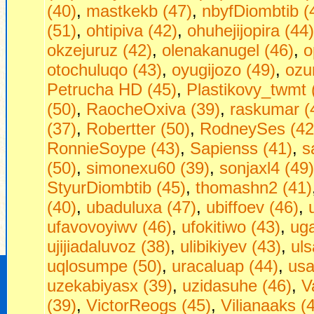
(40)
,
mastkekb (47)
,
nbyfDiombtib (
(51)
,
ohtipiva (42)
,
ohuhejijopira (44)
okzejuruz (42)
,
olenakanugel (46)
,
o
otochuluqo (43)
,
oyugijozo (49)
,
ozu
Petrucha HD (45)
,
Plastikovy_twmt 
(50)
,
RaocheOxiva (39)
,
raskumar (
(37)
,
Robertter (50)
,
RodneySes (42
RonnieSoype (43)
,
Sapienss (41)
,
s
(50)
,
simonexu60 (39)
,
sonjaxl4 (49)
StyurDiombtib (45)
,
thomashn2 (41)
(40)
,
ubaduluxa (47)
,
ubiffoev (46)
,
ufavovoyiwv (46)
,
ufokitiwo (43)
,
ug
ujijiadaluvoz (38)
,
ulibikiyev (43)
,
uls
uqlosumpe (50)
,
uracaluap (44)
,
usa
uzekabiyasx (39)
,
uzidasuhe (46)
,
V
(39)
,
VictorReogs (45)
,
Vilianaaks (