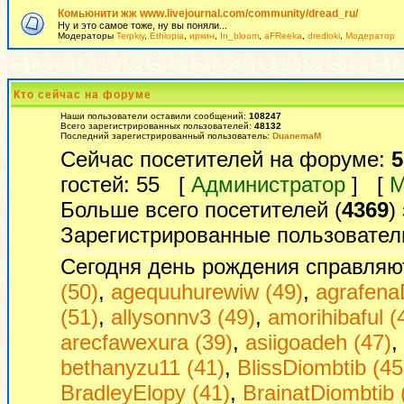
Комьюнити жж www.livejournal.com/community/dread_ru/
Ну и это самое тоже, ну вы поняли...
Модераторы
Terpkiy
,
Ethiopia
,
иркин
,
In_bloom
,
aFReeka
,
dredloki
,
Модератор
Кто сейчас на форуме
Наши пользователи оставили сообщений:
108247
Всего зарегистрированных пользователей:
48132
Последний зарегистрированный пользователь:
DuanemaM
Сейчас посетителей на форуме:
5
гостей: 55 [
Администратор
] [
М
Больше всего посетителей (
4369
)
Зарегистрированные пользовател
Сегодня день рождения справляю
(50)
,
agequuhurewiw (49)
,
agrafena
(51)
,
allysonnv3 (49)
,
amorihibaful (
arecfawexura (39)
,
asiigoadeh (47)
,
bethanyzu11 (41)
,
BlissDiombtib (45
BradleyElopy (41)
,
BrainatDiombtib 