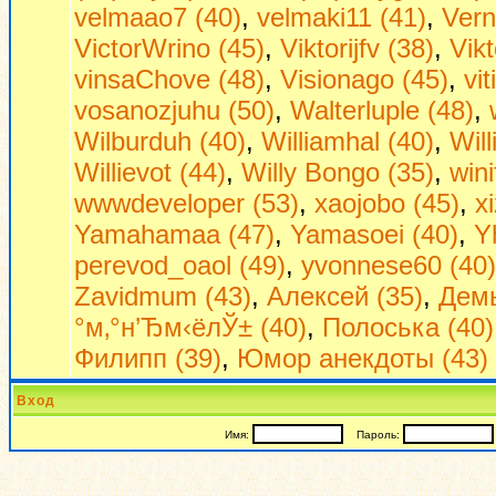
velmaao7 (40)
,
velmaki11 (41)
,
Vern
VictorWrino (45)
,
Viktorijfv (38)
,
Vikt
vinsaChove (48)
,
Visionago (45)
,
vi
vosanozjuhu (50)
,
Walterluple (48)
,
Wilburduh (40)
,
Williamhal (40)
,
Wil
Willievot (44)
,
Willy Bongo (35)
,
win
wwwdeveloper (53)
,
xaojobo (45)
,
x
Yamahamaa (47)
,
Yamasoei (40)
,
Y
perevod_oaol (49)
,
yvonnese60 (40)
Zavidmum (43)
,
Алексей (35)
,
Демь
°м‚°н’Ђм‹ёлЎ± (40)
,
Полоська (40)
Филипп (39)
,
Юмор анекдоты (43)
Вход
Имя:
Пароль: