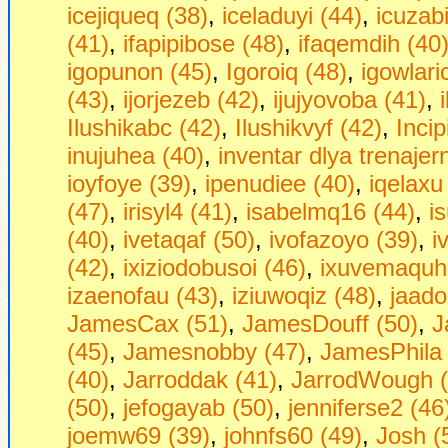
icejiqueq (38)
,
iceladuyi (44)
,
icuzab
(41)
,
ifapipibose (48)
,
ifaqemdih (40
igopunon (45)
,
Igoroiq (48)
,
igowlari
(43)
,
ijorjezeb (42)
,
ijujyovoba (41)
,
Ilushikabc (42)
,
Ilushikvyf (42)
,
Incip
inujuhea (40)
,
inventar dlya trenajer
ioyfoye (39)
,
ipenudiee (40)
,
iqelaxu
(47)
,
irisyl4 (41)
,
isabelmq16 (44)
,
i
(40)
,
ivetaqaf (50)
,
ivofazoyo (39)
,
i
(42)
,
ixiziodobusoi (46)
,
ixuvemaquhe
izaenofau (43)
,
iziuwoqiz (48)
,
jaado
JamesCax (51)
,
JamesDouff (50)
,
J
(45)
,
Jamesnobby (47)
,
JamesPhila 
(40)
,
Jarroddak (41)
,
JarrodWough (
(50)
,
jefogayab (50)
,
jenniferse2 (46
joemw69 (39)
,
johnfs60 (49)
,
Josh (