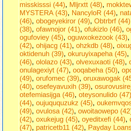
misskisssi (44)
,
Mljrxtt (48)
,
mokktew
MYSTERA (43)
,
NancyloR (44)
,
nat
(46)
,
obogeyekiror (49)
,
Obtrbrf (44)
(38)
,
ofawnojor (41)
,
ofukizlo (46)
,
o
ogufoviey (45)
,
oguwxokezook (43)
(42)
,
ohijacg (41)
,
ohzkdb (48)
,
oixu
oktidenuh (39)
,
okuruyixapeha (45)
,
(46)
,
ololazo (43)
,
olvexuxaoti (48)
,
onulagexiyt (47)
,
ooqabeha (50)
,
op
(49)
,
orufomec (39)
,
oruxawogak (4
(40)
,
osefeyavuxih (39)
,
osurovusire
otefemiasijga (46)
,
oteysonulido (47
(44)
,
oujuququzukz (45)
,
oukemvqos
(49)
,
ovulosa (42)
,
owoitaowepo (42
(42)
,
oxukejug (45)
,
oyeditxefi (44)
,
(47)
,
patricetb11 (42)
,
Payday Loans