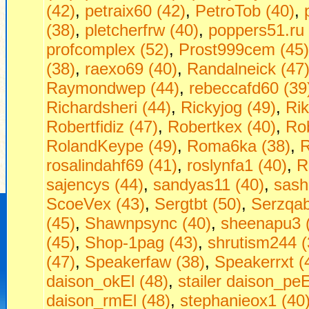
(42)
,
petraix60 (42)
,
PetroTob (40)
,
(38)
,
pletcherfrw (40)
,
poppers51.ru 
profcomplex (52)
,
Prost999cem (45)
(38)
,
raexo69 (40)
,
Randalneick (47
Raymondwep (44)
,
rebeccafd60 (39
Richardsheri (44)
,
Rickyjog (49)
,
Ri
Robertfidiz (47)
,
Robertkex (40)
,
Rob
RolandKeype (49)
,
Roma6ka (38)
,
R
rosalindahf69 (41)
,
roslynfa1 (40)
,
R
sajencys (44)
,
sandyas11 (40)
,
sash
ScoeVex (43)
,
Sergtbt (50)
,
Serzqab
(45)
,
Shawnpsync (40)
,
sheenapu3 
(45)
,
Shop-1pag (43)
,
shrutism244 (
(47)
,
Speakerfaw (38)
,
Speakerrxt (
daison_okEl (48)
,
stailer daison_peE
daison_rmEl (48)
,
stephanieox1 (40