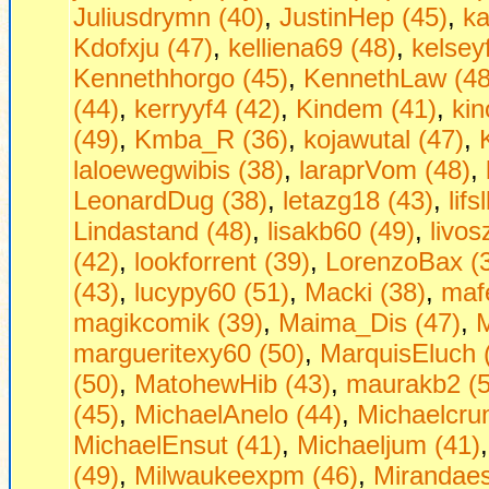
Juliusdrymn (40)
,
JustinHep (45)
,
ka
Kdofxju (47)
,
kelliena69 (48)
,
kelsey
Kennethhorgo (45)
,
KennethLaw (48
(44)
,
kerryyf4 (42)
,
Kindem (41)
,
kin
(49)
,
Kmba_R (36)
,
kojawutal (47)
,
laloewegwibis (38)
,
laraprVom (48)
,
LeonardDug (38)
,
letazg18 (43)
,
lif
Lindastand (48)
,
lisakb60 (49)
,
livos
(42)
,
lookforrent (39)
,
LorenzoBax (
(43)
,
lucypy60 (51)
,
Macki (38)
,
maf
magikcomik (39)
,
Maima_Dis (47)
,
margueritexy60 (50)
,
MarquisEluch 
(50)
,
MatohewHib (43)
,
maurakb2 (5
(45)
,
MichaelAnelo (44)
,
Michaelcru
MichaelEnsut (41)
,
Michaeljum (41)
(49)
,
Milwaukeexpm (46)
,
Mirandaes