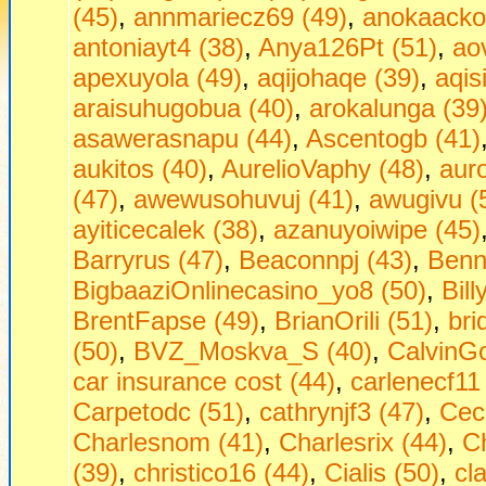
(45)
,
annmariecz69 (49)
,
anokaackot
antoniayt4 (38)
,
Anya126Pt (51)
,
ao
apexuyola (49)
,
aqijohaqe (39)
,
aqisi
araisuhugobua (40)
,
arokalunga (39
asawerasnapu (44)
,
Ascentogb (41)
aukitos (40)
,
AurelioVaphy (48)
,
aur
(47)
,
awewusohuvuj (41)
,
awugivu (
ayiticecalek (38)
,
azanuyoiwipe (45)
Barryrus (47)
,
Beaconnpj (43)
,
Benn
BigbaaziOnlinecasino_yo8 (50)
,
Bill
BrentFapse (49)
,
BrianOrili (51)
,
bri
(50)
,
BVZ_Moskva_S (40)
,
CalvinGo
car insurance cost (44)
,
carlenecf11
Carpetodc (51)
,
cathrynjf3 (47)
,
Cec
Charlesnom (41)
,
Charlesrix (44)
,
Ch
(39)
,
christico16 (44)
,
Cialis (50)
,
cl