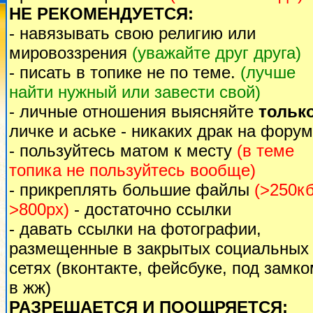
НЕ РЕКОМЕНДУЕТСЯ:
- навязывать свою религию или
мировоззрения
(уважайте друг друга)
- писать в топике не по теме.
(лучше
найти нужный или завести свой)
- личные отношения выясняйте
тольк
личке и аське - никаких драк на форум
- пользуйтесь матом к месту
(в теме
топика не пользуйтесь вообще)
- прикреплять большие файлы
(>250кб
>800px)
- достаточно ссылки
- давать ссылки на фотографии,
размещенные в закрытых социальных
сетях (вконтакте, фейсбуке, под замк
в жж)
РАЗРЕШАЕТСЯ И ПООЩРЯЕТСЯ: