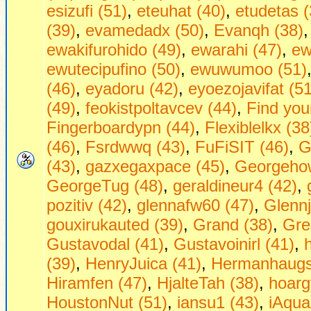
esizufi (51)
,
eteuhat (40)
,
etudetas (
(39)
,
evamedadx (50)
,
Evanqh (38)
ewakifurohido (49)
,
ewarahi (47)
,
ew
ewutecipufino (50)
,
ewuwumoo (51)
(46)
,
eyadoru (42)
,
eyoezojavifat (51
(49)
,
feokistpoltavcev (44)
,
Find уour
Fingerboardypn (44)
,
Flexiblelkx (38
(46)
,
Fsrdwwq (43)
,
FuFiSIT (46)
,
G
(43)
,
gazxegaxpace (45)
,
Georgehow
GeorgeTug (48)
,
geraldineur4 (42)
,
pozitiv (42)
,
glennafw60 (47)
,
Glennj
gouxirukauted (39)
,
Grand (38)
,
Gre
Gustavodal (41)
,
Gustavoinirl (41)
,
(39)
,
HenryJuica (41)
,
Hermanhaugs
Hiramfen (47)
,
HjalteTah (38)
,
hoarg
HoustonNut (51)
,
iansu1 (43)
,
iAqua