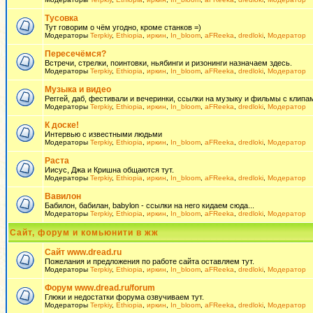
Тусовка
Тут говорим о чём угодно, кроме станков =)
Модераторы
Terpkiy
,
Ethiopia
,
иркин
,
In_bloom
,
aFReeka
,
dredloki
,
Модератор
Пересечёмся?
Встречи, стрелки, поинтовки, ньябинги и ризонинги назначаем здесь.
Модераторы
Terpkiy
,
Ethiopia
,
иркин
,
In_bloom
,
aFReeka
,
dredloki
,
Модератор
Музыка и видео
Реггей, даб, фестивали и вечеринки, ссылки на музыку и фильмы с клипам
Модераторы
Terpkiy
,
Ethiopia
,
иркин
,
In_bloom
,
aFReeka
,
dredloki
,
Модератор
К доске!
Интервью с известными людьми
Модераторы
Terpkiy
,
Ethiopia
,
иркин
,
In_bloom
,
aFReeka
,
dredloki
,
Модератор
Раста
Иисус, Джа и Кришна общаются тут.
Модераторы
Terpkiy
,
Ethiopia
,
иркин
,
In_bloom
,
aFReeka
,
dredloki
,
Модератор
Вавилон
Бабилон, бабилан, babylon - ссылки на него кидаем сюда...
Модераторы
Terpkiy
,
Ethiopia
,
иркин
,
In_bloom
,
aFReeka
,
dredloki
,
Модератор
Сайт, форум и комьюнити в жж
Сайт www.dread.ru
Пожелания и предложения по работе сайта оставляем тут.
Модераторы
Terpkiy
,
Ethiopia
,
иркин
,
In_bloom
,
aFReeka
,
dredloki
,
Модератор
Форум www.dread.ru/forum
Глюки и недостатки форума озвучиваем тут.
Модераторы
Terpkiy
,
Ethiopia
,
иркин
,
In_bloom
,
aFReeka
,
dredloki
,
Модератор