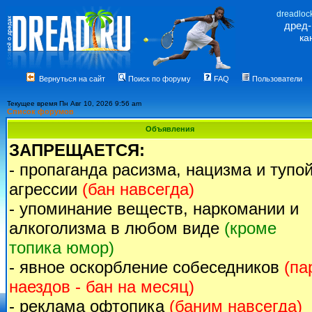
dreadloc
дред
ка
Вернуться на сайт
Поиск по форуму
FAQ
Пользователи
Текущее время Пн Авг 10, 2026 9:56 am
Список форумов
Объявления
ЗАПРЕЩАЕТСЯ:
- пропаганда расизма, нацизма и тупо
агрессии
(бан навсегда)
- упоминание веществ, наркомании и
алкоголизма в любом виде
(кроме
топика юмор)
- явное оскорбление собеседников
(па
наездов - бан на месяц)
- реклама офтопика
(баним навсегда)