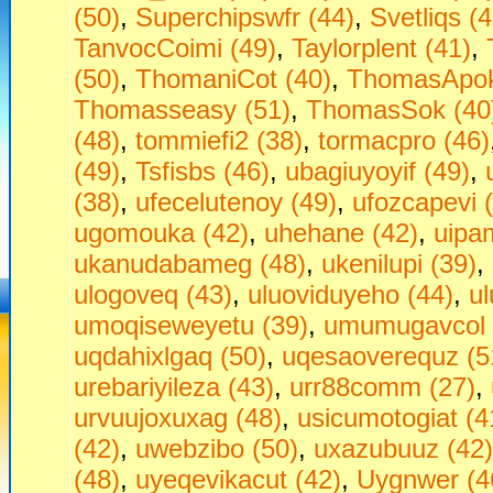
(50)
,
Superchipswfr (44)
,
Svetliqs (4
TanvocCoimi (49)
,
Taylorplent (41)
,
(50)
,
ThomaniCot (40)
,
ThomasApok
Thomasseasy (51)
,
ThomasSok (40
(48)
,
tommiefi2 (38)
,
tormacpro (46)
(49)
,
Tsfisbs (46)
,
ubagiuyoyif (49)
,
(38)
,
ufecelutenoy (49)
,
ufozcapevi 
ugomouka (42)
,
uhehane (42)
,
uipa
ukanudabameg (48)
,
ukenilupi (39)
,
ulogoveq (43)
,
uluoviduyeho (44)
,
u
umoqiseweyetu (39)
,
umumugavcol 
uqdahixlgaq (50)
,
uqesaoverequz (5
urebariyileza (43)
,
urr88comm (27)
,
urvuujoxuxag (48)
,
usicumotogiat (4
(42)
,
uwebzibo (50)
,
uxazubuuz (42)
(48)
,
uyeqevikacut (42)
,
Uygnwer (4