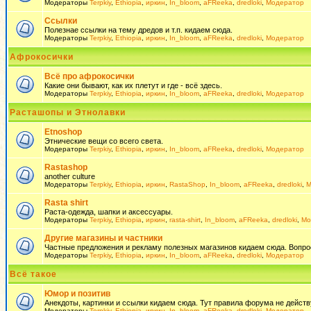
Модераторы
Terpkiy
,
Ethiopia
,
иркин
,
In_bloom
,
aFReeka
,
dredloki
,
Модератор
Ссылки
Полезнае ссылки на тему дредов и т.п. кидаем сюда.
Модераторы
Terpkiy
,
Ethiopia
,
иркин
,
In_bloom
,
aFReeka
,
dredloki
,
Модератор
Афрокосички
Всё про афрокосички
Какие они бывают, как их плетут и где - всё здесь.
Модераторы
Terpkiy
,
Ethiopia
,
иркин
,
In_bloom
,
aFReeka
,
dredloki
,
Модератор
Расташопы и Этнолавки
Etnoshop
Этнические вещи со всего света.
Модераторы
Terpkiy
,
Ethiopia
,
иркин
,
In_bloom
,
aFReeka
,
dredloki
,
Модератор
Rastashop
another culture
Модераторы
Terpkiy
,
Ethiopia
,
иркин
,
RastaShop
,
In_bloom
,
aFReeka
,
dredloki
,
М
Rasta shirt
Раста-одежда, шапки и аксессуары.
Модераторы
Terpkiy
,
Ethiopia
,
иркин
,
rasta-shirt
,
In_bloom
,
aFReeka
,
dredloki
,
Мо
Другие магазины и частники
Частные предложения и рекламу полезных магазинов кидаем сюда. Вопросы 
Модераторы
Terpkiy
,
Ethiopia
,
иркин
,
In_bloom
,
aFReeka
,
dredloki
,
Модератор
Всё такое
Юмор и позитив
Анекдоты, картинки и ссылки кидаем сюда. Тут правила форума не действ
Модераторы
Terpkiy
,
Ethiopia
,
иркин
,
In_bloom
,
aFReeka
,
dredloki
,
Модератор