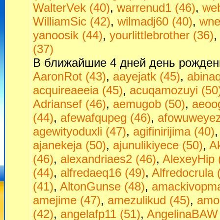
WalterVek (40)
,
warrenud1 (46)
,
web
WilliamSic (42)
,
wilmadj60 (40)
,
wne
yanoosik (44)
,
yourlittlebrother (36)
(37)
В ближайшие 4 дней день рожден
AaronRot (43)
,
aayejatk (45)
,
abinaq
acquireaeeia (45)
,
acuqamozuyi (50
Adriansef (46)
,
aemugob (50)
,
aeoo
(44)
,
afewafqupeg (46)
,
afowuweyez
agewityoduxli (47)
,
agifinirijima (40)
ajanekeja (50)
,
ajunulikiyece (50)
,
Ak
(46)
,
alexandriaes2 (46)
,
AlexeyHip 
(44)
,
alfredaeq16 (49)
,
Alfredocrula 
(41)
,
AltonGunse (48)
,
amackivopma
amejime (47)
,
amezulikud (45)
,
amok
(42)
,
angelafp11 (51)
,
AngelinaBAW 