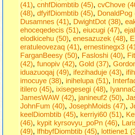
(41)
,
cnhfDiombtib (45)
,
cvChove (4
(48)
,
dfyifDiombtib (45)
,
DonaldPog 
Dusamnes (41)
,
DwightDot (38)
,
ea
ehoceqedecis (51)
,
eiucugi (47)
,
eja
elodkicehu (50)
,
enesazuzek (48)
,
E
eratuleovezaq (41)
,
ernestinegx3 (4
FarganBeesy (50)
,
Fasloshi (40)
,
Fi
(42)
,
funopiv (42)
,
Gold (37)
,
Gordo
iduazuoqaj (49)
,
ifezihaduje (43)
,
if
imocuye (38)
,
inihelupa (51)
,
Interf
itilero (45)
,
ixisegesegi (48)
,
IyannaG
JamesWAW (42)
,
janineuf2 (50)
,
Ja
JohnFum (40)
,
JosephMoids (47)
,
J
keelDiombtib (45)
,
kerriyi60 (51)
,
Ke
(46)
,
kypit kyrsovyu_poPn (46)
,
Lari
(49)
,
lfhbyfDiombtib (45)
,
lottiene1 (