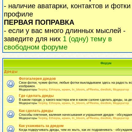
- наличие аватарки, контактов и фотки
профиле
ПЕРВАЯ ПОПРАВКА
- если у вас много длинных мыслей -
заведите для них
1 (одну) тему в
свободном форуме
Форум
Дреды
Фотогалерея дредов
Свои фотки, чужие фотки, любые фотки выкладываем здесь на радость всем
изображен.
Модераторы
Terpkiy
,
Ethiopia
,
иркин
,
In_bloom
,
aFReeka
,
dredloki
,
Модератор
Где сделать дреды
В каком городе, у какого мастера или в каком салоне сделать дреды, за де
Модераторы
Terpkiy
,
Ethiopia
,
иркин
,
In_bloom
,
aFReeka
,
dredloki
,
Модератор
Как сделать дреды
Способы плетения, валяния начесывания и украшения дредов - обсуждаем
Модераторы
Terpkiy
,
Ethiopia
,
иркин
,
In_bloom
,
aFReeka
,
dredloki
,
Модератор
Как ухаживать за дредом
Когда подкручивать дреды, чем их мыть, как их подравнивать - обсуждаем