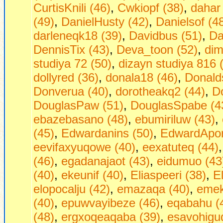
CurtisKnili (46)
,
Cwkiopf (38)
,
dahar
(49)
,
DanielHusty (42)
,
Danielsof (4
darleneqk18 (39)
,
Davidbus (51)
,
Da
DennisTix (43)
,
Deva_toon (52)
,
dim
studiya 72 (50)
,
dizayn studiya 816 
dollyred (36)
,
donala18 (46)
,
Donald
Donverua (40)
,
dorotheakq2 (44)
,
D
DouglasPaw (51)
,
DouglasSpabe (4
ebazebasano (48)
,
ebumiriluw (43)
,
(45)
,
Edwardanins (50)
,
EdwardApor
eevifaxyuqowe (40)
,
eexatuteq (44)
(46)
,
egadanajaot (43)
,
eidumuo (43
(40)
,
ekeunif (40)
,
Eliaspeeri (38)
,
E
elopocalju (42)
,
emazaqa (40)
,
emek
(40)
,
epuwvayibeze (46)
,
eqabahu (
(48)
,
ergxoqeaqaba (39)
,
esavohigu