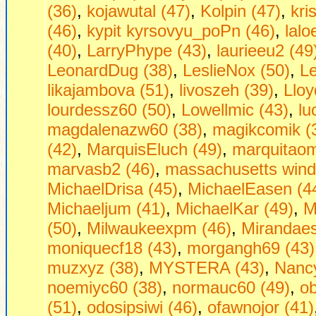
(36)
,
kojawutal (47)
,
Kolpin (47)
,
kri
(46)
,
kypit kyrsovyu_poPn (46)
,
lalo
(40)
,
LarryPhype (43)
,
laurieeu2 (49
LeonardDug (38)
,
LeslieNox (50)
,
Le
likajambova (51)
,
livoszeh (39)
,
Lloy
lourdessz60 (50)
,
Lowellmic (43)
,
lu
magdalenazw60 (38)
,
magikcomik (
(42)
,
MarquisEluch (49)
,
marquitaom
marvasb2 (46)
,
massachusetts wind
MichaelDrisa (45)
,
MichaelEasen (4
Michaeljum (41)
,
MichaelKar (49)
,
M
(50)
,
Milwaukeexpm (46)
,
Mirandaes
moniquecf18 (43)
,
morgangh69 (43)
muzxyz (38)
,
MYSTERA (43)
,
Nancy
noemiyc60 (38)
,
normauc60 (49)
,
o
(51)
,
odosipsiwi (46)
,
ofawnojor (41)