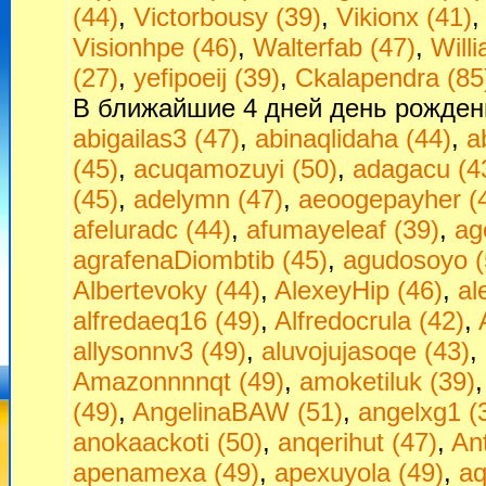
(44)
,
Victorbousy (39)
,
Vikionx (41)
Visionhpe (46)
,
Walterfab (47)
,
Will
(27)
,
yefipoeij (39)
,
Сkalapendra (85
В ближайшие 4 дней день рожден
abigailas3 (47)
,
abinaqlidaha (44)
,
a
(45)
,
acuqamozuyi (50)
,
adagacu (4
(45)
,
adelymn (47)
,
aeoogepayher (
afeluradc (44)
,
afumayeleaf (39)
,
ag
agrafenaDiombtib (45)
,
agudosoyo (
Albertevoky (44)
,
AlexeyHip (46)
,
al
alfredaeq16 (49)
,
Alfredocrula (42)
,
allysonnv3 (49)
,
aluvojujasoqe (43)
,
Amazonnnnqt (49)
,
amoketiluk (39)
(49)
,
AngelinaBAW (51)
,
angelxg1 (
anokaackoti (50)
,
anqerihut (47)
,
An
apenamexa (49)
,
apexuyola (49)
,
aq