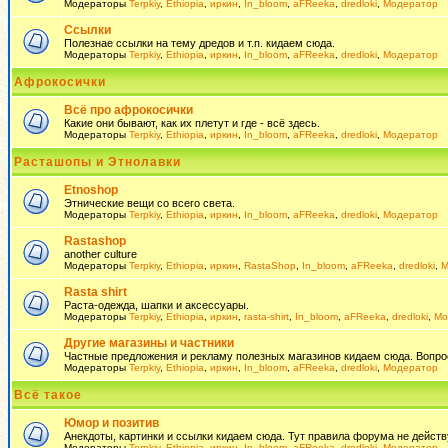
Модераторы
Terpkiy
,
Ethiopia
,
иркин
,
In_bloom
,
aFReeka
,
dredloki
,
Модератор
Ссылки
Полезнае ссылки на тему дредов и т.п. кидаем сюда.
Модераторы
Terpkiy
,
Ethiopia
,
иркин
,
In_bloom
,
aFReeka
,
dredloki
,
Модератор
Афрокосички
Всё про афрокосички
Какие они бывают, как их плетут и где - всё здесь.
Модераторы
Terpkiy
,
Ethiopia
,
иркин
,
In_bloom
,
aFReeka
,
dredloki
,
Модератор
Расташопы и Этнолавки
Etnoshop
Этнические вещи со всего света.
Модераторы
Terpkiy
,
Ethiopia
,
иркин
,
In_bloom
,
aFReeka
,
dredloki
,
Модератор
Rastashop
another culture
Модераторы
Terpkiy
,
Ethiopia
,
иркин
,
RastaShop
,
In_bloom
,
aFReeka
,
dredloki
,
М
Rasta shirt
Раста-одежда, шапки и аксессуары.
Модераторы
Terpkiy
,
Ethiopia
,
иркин
,
rasta-shirt
,
In_bloom
,
aFReeka
,
dredloki
,
Мо
Другие магазины и частники
Частные предложения и рекламу полезных магазинов кидаем сюда. Вопросы 
Модераторы
Terpkiy
,
Ethiopia
,
иркин
,
In_bloom
,
aFReeka
,
dredloki
,
Модератор
Всё такое
Юмор и позитив
Анекдоты, картинки и ссылки кидаем сюда. Тут правила форума не действ
Модераторы
Terpkiy
,
Ethiopia
,
иркин
,
In_bloom
,
aFReeka
,
dredloki
,
Модератор