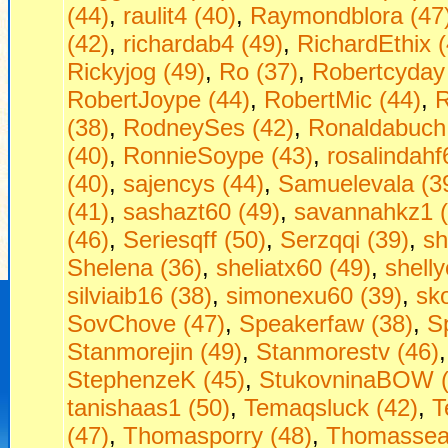
(44)
,
raulit4 (40)
,
Raymondblora (47
(42)
,
richardab4 (49)
,
RichardEthix (
Rickyjog (49)
,
Ro (37)
,
Robertcyday
RobertJoype (44)
,
RobertMic (44)
,
R
(38)
,
RodneySes (42)
,
Ronaldabuch
(40)
,
RonnieSoype (43)
,
rosalindahf
(40)
,
sajencys (44)
,
Samuelevala (3
(41)
,
sashazt60 (49)
,
savannahkz1 (
(46)
,
Seriesqff (50)
,
Serzqqi (39)
,
sh
Shelena (36)
,
sheliatx60 (49)
,
shell
silviaib16 (38)
,
simonexu60 (39)
,
sko
SovChove (47)
,
Speakerfaw (38)
,
S
Stanmorejin (49)
,
Stanmorestv (46)
StephenzeK (45)
,
StukovninaBOW (
tanishaas1 (50)
,
Temaqsluck (42)
,
T
(47)
,
Thomasporry (48)
,
Thomassea