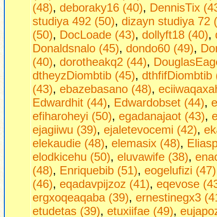
(48)
,
deboraky16 (40)
,
DennisTix (4
studiya 492 (50)
,
dizayn studiya 72 
(50)
,
DocLoade (43)
,
dollyft18 (40)
,
Donaldsnalo (45)
,
dondo60 (49)
,
Do
(40)
,
dorotheakq2 (44)
,
DouglasEag
dtheyzDiombtib (45)
,
dthfifDiombtib 
(43)
,
ebazebasano (48)
,
eciiwaqaxa
Edwardhit (44)
,
Edwardobset (44)
,
e
efiharoheyi (50)
,
egadanajaot (43)
,
ejagiiwu (39)
,
ejaletevocemi (42)
,
ek
elekaudie (48)
,
elemasix (48)
,
Eliasp
elodkicehu (50)
,
eluvawife (38)
,
ena
(48)
,
Enriquebib (51)
,
eogelufizi (47)
(46)
,
eqadavpijzoz (41)
,
eqevose (4
ergxoqeaqaba (39)
,
ernestinegx3 (4
etudetas (39)
,
etuxiifae (49)
,
eujapo