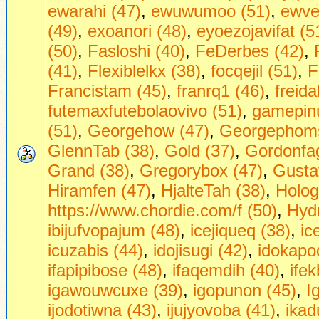
ewarahi (47)
,
ewuwumoo (51)
,
ewve
(49)
,
exoanori (48)
,
eyoezojavifat (5
(50)
,
Fasloshi (40)
,
FeDerbes (42)
,
(41)
,
Flexiblelkx (38)
,
focqejil (51)
,
F
Francistam (45)
,
franrq1 (46)
,
freid
futemaxfutebolaovivo (51)
,
gamepinu
(51)
,
Georgehow (47)
,
Georgephoms
GlennTab (38)
,
Gold (37)
,
Gordonfag
Grand (38)
,
Gregorybox (47)
,
Gusta
Hiramfen (47)
,
HjalteTah (38)
,
Holog
https://www.chordie.com/f (50)
,
Hydr
ibijufvopajum (48)
,
icejiqueq (38)
,
ic
icuzabis (44)
,
idojisugi (42)
,
idokapo
ifapipibose (48)
,
ifaqemdih (40)
,
ifek
igawouwcuxe (39)
,
igopunon (45)
,
I
ijodotiwna (43)
,
ijujyovoba (41)
,
ikad