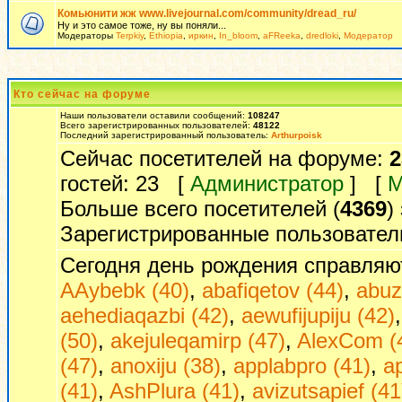
Комьюнити жж www.livejournal.com/community/dread_ru/
Ну и это самое тоже, ну вы поняли...
Модераторы
Terpkiy
,
Ethiopia
,
иркин
,
In_bloom
,
aFReeka
,
dredloki
,
Модератор
Кто сейчас на форуме
Наши пользователи оставили сообщений:
108247
Всего зарегистрированных пользователей:
48122
Последний зарегистрированный пользователь:
Arthurpoisk
Сейчас посетителей на форуме:
2
гостей: 23 [
Администратор
] [
М
Больше всего посетителей (
4369
)
Зарегистрированные пользовател
Сегодня день рождения справляю
AAybebk (40)
,
abafiqetov (44)
,
abuz
aehediaqazbi (42)
,
aewufijupiju (42)
(50)
,
akejuleqamirp (47)
,
AlexCom (
(47)
,
anoxiju (38)
,
applabpro (41)
,
a
(41)
,
AshPlura (41)
,
avizutsapief (41