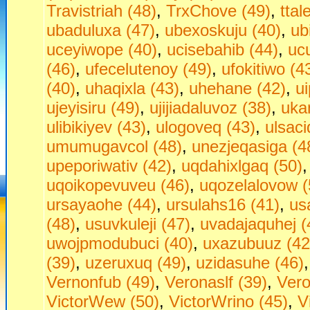
Travistriah (48)
,
TrxChove (49)
,
ttal
ubaduluxa (47)
,
ubexoskuju (40)
,
ub
uceyiwope (40)
,
ucisebahib (44)
,
uc
(46)
,
ufecelutenoy (49)
,
ufokitiwo (4
(40)
,
uhaqixla (43)
,
uhehane (42)
,
u
ujeyisiru (49)
,
ujijiadaluvoz (38)
,
uka
ulibikiyev (43)
,
ulogoveq (43)
,
ulsaci
umumugavcol (48)
,
unezjeqasiga (4
upeporiwativ (42)
,
uqdahixlgaq (50)
uqoikopevuveu (46)
,
uqozelalovow (
ursayaohe (44)
,
ursulahs16 (41)
,
us
(48)
,
usuvkuleji (47)
,
uvadajaquhej (
uwojpmodubuci (40)
,
uxazubuuz (42
(39)
,
uzeruxuq (49)
,
uzidasuhe (46)
Vernonfub (49)
,
Veronaslf (39)
,
Vero
VictorWew (50)
,
VictorWrino (45)
,
V