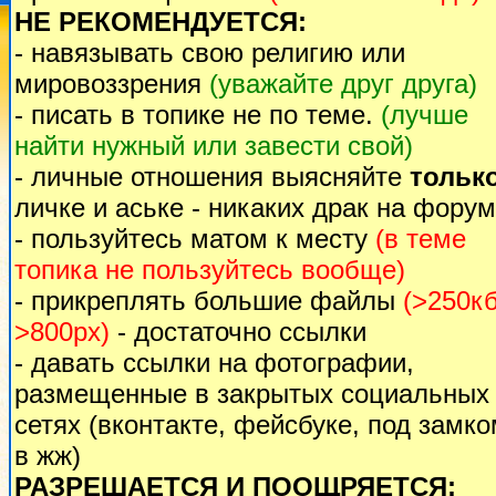
НЕ РЕКОМЕНДУЕТСЯ:
- навязывать свою религию или
мировоззрения
(уважайте друг друга)
- писать в топике не по теме.
(лучше
найти нужный или завести свой)
- личные отношения выясняйте
тольк
личке и аське - никаких драк на форум
- пользуйтесь матом к месту
(в теме
топика не пользуйтесь вообще)
- прикреплять большие файлы
(>250кб
>800px)
- достаточно ссылки
- давать ссылки на фотографии,
размещенные в закрытых социальных
сетях (вконтакте, фейсбуке, под замк
в жж)
РАЗРЕШАЕТСЯ И ПООЩРЯЕТСЯ: