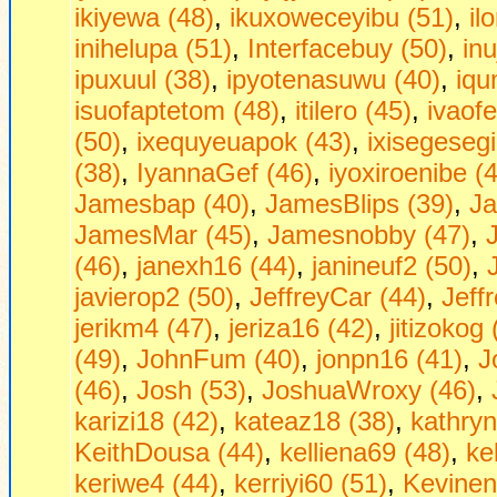
ikiyewa (48)
,
ikuxoweceyibu (51)
,
il
inihelupa (51)
,
Interfacebuy (50)
,
in
ipuxuul (38)
,
ipyotenasuwu (40)
,
iqu
isuofaptetom (48)
,
itilero (45)
,
ivaof
(50)
,
ixequyeuapok (43)
,
ixisegesegi
(38)
,
IyannaGef (46)
,
iyoxiroenibe (
Jamesbap (40)
,
JamesBlips (39)
,
Ja
JamesMar (45)
,
Jamesnobby (47)
,
(46)
,
janexh16 (44)
,
janineuf2 (50)
,
javierop2 (50)
,
JeffreyCar (44)
,
Jeff
jerikm4 (47)
,
jeriza16 (42)
,
jitizokog 
(49)
,
JohnFum (40)
,
jonpn16 (41)
,
J
(46)
,
Josh (53)
,
JoshuaWroxy (46)
,
karizi18 (42)
,
kateaz18 (38)
,
kathryn
KeithDousa (44)
,
kelliena69 (48)
,
ke
keriwe4 (44)
,
kerriyi60 (51)
,
Kevinen