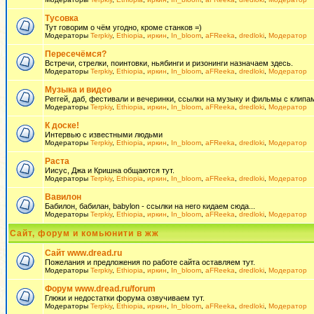
Тусовка
Тут говорим о чём угодно, кроме станков =)
Модераторы
Terpkiy
,
Ethiopia
,
иркин
,
In_bloom
,
aFReeka
,
dredloki
,
Модератор
Пересечёмся?
Встречи, стрелки, поинтовки, ньябинги и ризонинги назначаем здесь.
Модераторы
Terpkiy
,
Ethiopia
,
иркин
,
In_bloom
,
aFReeka
,
dredloki
,
Модератор
Музыка и видео
Реггей, даб, фестивали и вечеринки, ссылки на музыку и фильмы с клипам
Модераторы
Terpkiy
,
Ethiopia
,
иркин
,
In_bloom
,
aFReeka
,
dredloki
,
Модератор
К доске!
Интервью с известными людьми
Модераторы
Terpkiy
,
Ethiopia
,
иркин
,
In_bloom
,
aFReeka
,
dredloki
,
Модератор
Раста
Иисус, Джа и Кришна общаются тут.
Модераторы
Terpkiy
,
Ethiopia
,
иркин
,
In_bloom
,
aFReeka
,
dredloki
,
Модератор
Вавилон
Бабилон, бабилан, babylon - ссылки на него кидаем сюда...
Модераторы
Terpkiy
,
Ethiopia
,
иркин
,
In_bloom
,
aFReeka
,
dredloki
,
Модератор
Сайт, форум и комьюнити в жж
Сайт www.dread.ru
Пожелания и предложения по работе сайта оставляем тут.
Модераторы
Terpkiy
,
Ethiopia
,
иркин
,
In_bloom
,
aFReeka
,
dredloki
,
Модератор
Форум www.dread.ru/forum
Глюки и недостатки форума озвучиваем тут.
Модераторы
Terpkiy
,
Ethiopia
,
иркин
,
In_bloom
,
aFReeka
,
dredloki
,
Модератор