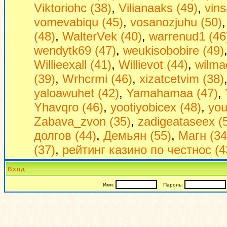
Viktoriohc (38)
,
Vilianaaks (49)
,
vin
vomevabiqu (45)
,
vosanozjuhu (50)
(48)
,
WalterVek (40)
,
warrenud1 (46
wendytk69 (47)
,
weukisobobire (49)
Willieexall (41)
,
Willievot (44)
,
wilma
(39)
,
Wrhcrmi (46)
,
xizatcetvim (38)
yaloawuhet (42)
,
Yamahamaa (47)
,
Yhavqro (46)
,
yootiyobicex (48)
,
you
Zabava_zvon (35)
,
zadigeataseex (
долгов (44)
,
Демьян (55)
,
Магн (34
(37)
,
рейтинг казино по честнос (4
Вход
Имя:
Пароль: