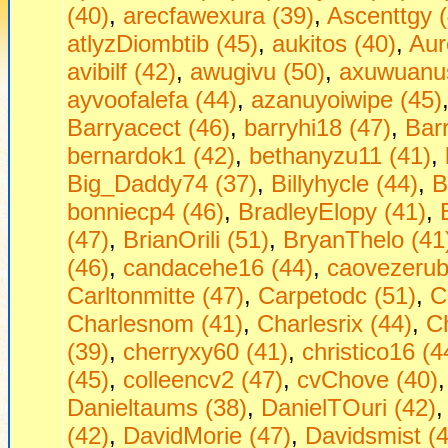
(40)
,
arecfawexura (39)
,
Ascenttgy (
atlyzDiombtib (45)
,
aukitos (40)
,
Aur
avibilf (42)
,
awugivu (50)
,
axuwuanus
ayvoofalefa (44)
,
azanuyoiwipe (45)
Barryacect (46)
,
barryhi18 (47)
,
Bar
bernardok1 (42)
,
bethanyzu11 (41)
,
Big_Daddy74 (37)
,
Billyhycle (44)
,
B
bonniecp4 (46)
,
BradleyElopy (41)
,
(47)
,
BrianOrili (51)
,
BryanThelo (41
(46)
,
candacehe16 (44)
,
caovezerub
Carltonmitte (47)
,
Carpetodc (51)
,
C
Charlesnom (41)
,
Charlesrix (44)
,
Ch
(39)
,
cherryxy60 (41)
,
christico16 (4
(45)
,
colleencv2 (47)
,
cvChove (40)
Danieltaums (38)
,
DanielTOuri (42)
(42)
,
DavidMorie (47)
,
Davidsmist (4