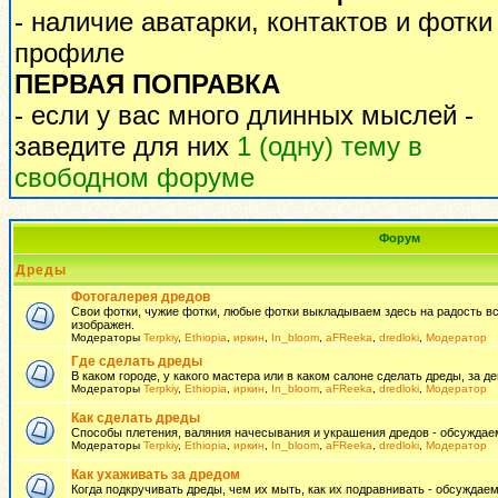
- наличие аватарки, контактов и фотки
профиле
ПЕРВАЯ ПОПРАВКА
- если у вас много длинных мыслей -
заведите для них
1 (одну) тему в
свободном форуме
Форум
Дреды
Фотогалерея дредов
Свои фотки, чужие фотки, любые фотки выкладываем здесь на радость всем
изображен.
Модераторы
Terpkiy
,
Ethiopia
,
иркин
,
In_bloom
,
aFReeka
,
dredloki
,
Модератор
Где сделать дреды
В каком городе, у какого мастера или в каком салоне сделать дреды, за де
Модераторы
Terpkiy
,
Ethiopia
,
иркин
,
In_bloom
,
aFReeka
,
dredloki
,
Модератор
Как сделать дреды
Способы плетения, валяния начесывания и украшения дредов - обсуждаем
Модераторы
Terpkiy
,
Ethiopia
,
иркин
,
In_bloom
,
aFReeka
,
dredloki
,
Модератор
Как ухаживать за дредом
Когда подкручивать дреды, чем их мыть, как их подравнивать - обсуждаем