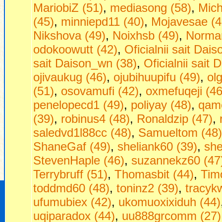
MariobiZ (51)
,
mediasong (58)
,
Mich
(45)
,
minniepd11 (40)
,
Mojavesae (4
Nikshova (49)
,
Noixhsb (49)
,
Norman
odokoowutt (42)
,
Oficialnii sait Dais
sait Daison_wn (38)
,
Oficialnii sait 
ojivaukug (46)
,
ojubihuupifu (49)
,
ol
(51)
,
osovamufi (42)
,
oxmefuqeji (46
penelopecd1 (49)
,
poliyay (48)
,
qam
(39)
,
robinus4 (48)
,
Ronaldzip (47)
,
saledvd1l88cc (48)
,
Samueltom (48)
ShaneGaf (49)
,
sheliank60 (39)
,
she
StevenHaple (46)
,
suzannekz60 (47
Terrybruff (51)
,
Thomasbit (44)
,
Timo
toddmd60 (48)
,
toninz2 (39)
,
tracyk
ufumubiex (42)
,
ukomuoxixiduh (44)
uqiparadox (44)
,
uu888grcomm (27)