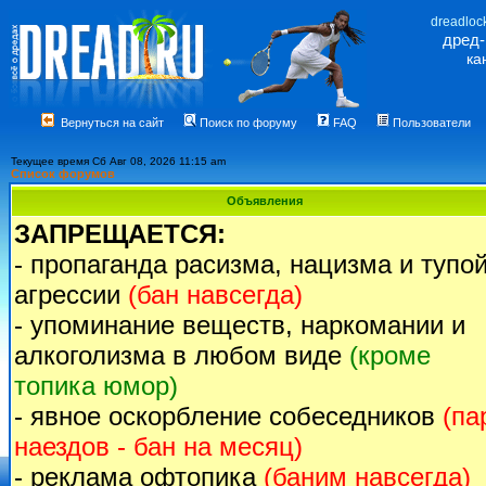
dreadloc
дред
ка
Вернуться на сайт
Поиск по форуму
FAQ
Пользователи
Текущее время Сб Авг 08, 2026 11:15 am
Список форумов
Объявления
ЗАПРЕЩАЕТСЯ:
- пропаганда расизма, нацизма и тупо
агрессии
(бан навсегда)
- упоминание веществ, наркомании и
алкоголизма в любом виде
(кроме
топика юмор)
- явное оскорбление собеседников
(па
наездов - бан на месяц)
- реклама офтопика
(баним навсегда)