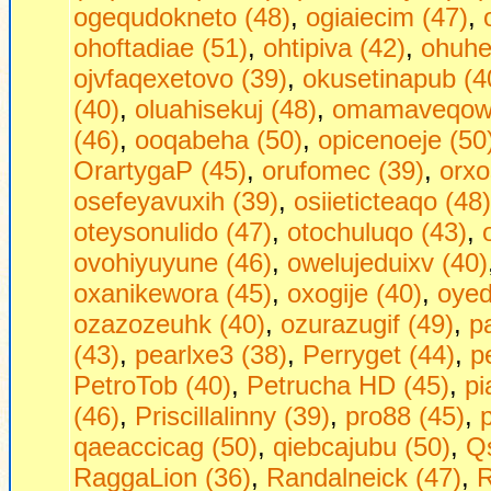
ogequdokneto (48)
,
ogiaiecim (47)
,
ohoftadiae (51)
,
ohtipiva (42)
,
ohuhej
ojvfaqexetovo (39)
,
okusetinapub (4
(40)
,
oluahisekuj (48)
,
omamaveqow 
(46)
,
ooqabeha (50)
,
opicenoeje (50
OrartygaP (45)
,
orufomec (39)
,
orxo
osefeyavuxih (39)
,
osiieticteaqo (48)
oteysonulido (47)
,
otochuluqo (43)
,
ovohiyuyune (46)
,
owelujeduixv (40)
oxanikewora (45)
,
oxogije (40)
,
oyed
ozazozeuhk (40)
,
ozurazugif (49)
,
p
(43)
,
pearlxe3 (38)
,
Perryget (44)
,
p
PetroTob (40)
,
Petrucha HD (45)
,
pi
(46)
,
Priscillalinny (39)
,
pro88 (45)
,
qaeaccicag (50)
,
qiebcajubu (50)
,
Qs
RaggaLion (36)
,
Randalneick (47)
,
R