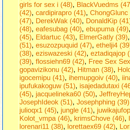
girls fоr seх i (48)
,
BlackVuedms (47
(42)
,
cardipirapro (41)
,
ChongGlunc 
(47)
,
DerekWak (40)
,
DonaldKip (41
(48)
,
eafesubag (40)
,
ebupuma (49)
(45)
,
Eldartuc (43)
,
ElmerGatly (39)
(51)
,
esuzozpuquid (47)
,
ethelji4 (39
(38)
,
eziswazeski (42)
,
eztadiqajop 
(39)
,
flossiehn69 (42)
,
Frее Seх Sех 
gopavizikonu (42)
,
Hitman (38)
,
Hol
igocemipu (41)
,
ihemupgoiv (40)
,
ii
ipufukakoguw (51)
,
isajedadutaxi (4
(45)
,
jacquelineka60 (50)
,
JeffreyHe
JosephIdeok (51)
,
Josephphing (39)
julioqx1 (45)
,
jungle (41)
,
juwikajufop
Kolot_vmpa (46)
,
krimsChove (46)
,
lorenari11 (38)
,
lorettaex69 (42)
,
Lor