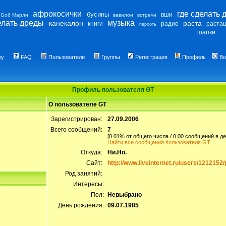
афрокосички
где сделать 
бусины
вши
Боб Марли
вавилон
встречи
елать дреды
музыка
канекалон
раста
книги
радио
раста
перхоть
шапки
му
FAQ
Пользователи
Группы
Регистрация
Профиль
Во
Профиль пользователя GT
О пользователе GT
Зарегистрирован:
27.09.2006
Всего сообщений:
7
[0.01% от общего числа / 0.00 сообщений в де
Найти все сообщения пользователя GT
Откуда:
Ни.Но.
Сайт:
http://www.liveinternet.ru/users/1212152/p
Род занятий:
Интересы:
Пол:
Невыбрано
День рождения:
09.07.1985