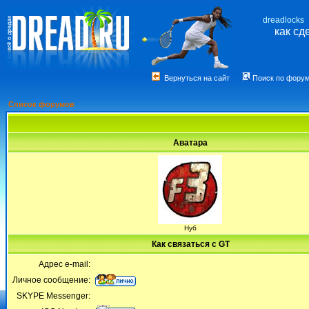
dreadlocks
как сд
Вернуться на сайт
Поиск по фору
Список форумов
Аватара
Нуб
Как связаться с GT
Адрес e-mail:
Личное сообщение:
SKYPE Messenger: