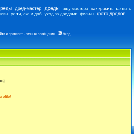
дреды
дреды
дред-мастер
ищу мастера
как красить
как мыть
фото дредов
регги, ска и даб
уход за дредами
шопы
фильмы
йти и проверить личные сообщения
Вход
нь]
rofile/