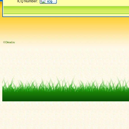
ICQ Number:
© Dread.ru