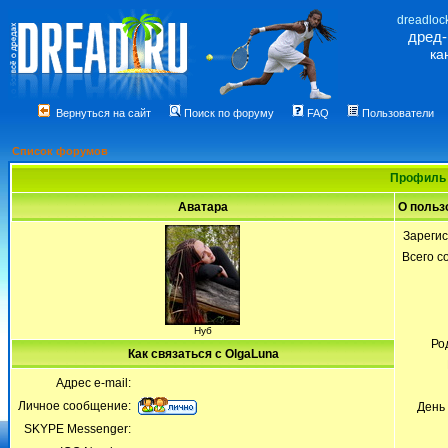
dreadloc
дред
ка
Вернуться на сайт
Поиск по форуму
FAQ
Пользователи
Список форумов
Профиль 
Аватара
О польз
Зареги
Всего 
Нуб
Ро
Как связаться с OlgaLuna
Адрес e-mail:
Личное сообщение:
День
SKYPE Messenger: