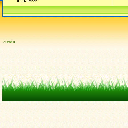
ICQ Number:
© Dread.ru